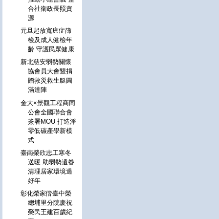
合社衛政長照資
源
元旦起放寬癌症篩
檢及成人健檢年
齡 守護民眾健康
新北慈安弱勢關懷
協會員大會暨捐
贈救災救生艇圓
滿達陣
金大×景觀工程商同
公會全國聯合會
簽署MOU 打造淨
零低碳產學新模
式
臺南榮欣志工寒冬
送暖 助弱勢遺眷
清理居家環境過
好年
彰化榮家偕臺中榮
總埔里分院慶祝
榮民王建百歲紀