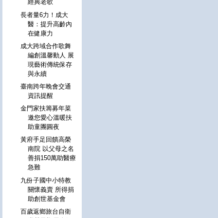
經典老歌
長者量6力！成大
醫：提升高齡內
在健康力
成大跨域合作歌舞
編創溫馨動人 展
現藝術傳統保存
與永續
臺南跨年晚會交通
資訊提醒
金門家扶籌募年菜
邀您愛心溫暖扶
助童團圓夜
黃府手足回饋高榮
南院 以父母之名
善捐150萬助醫療
急難
九份子國中小特教
關懷義賣 所得捐
助創世基金會
百歲返鄉旅台自衛