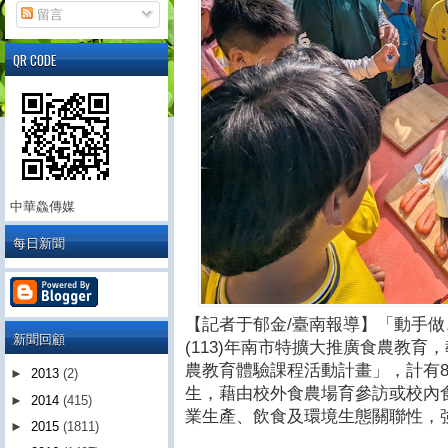
留言
QR CODE
中華鱻傳媒
每日新聞
【記者于郁金/臺南報導】「動手做
新聞回顧
(113)年南市特擴大推廣食農教
農教育體驗課程活動計畫」，計有85
►
2013
(2)
生，藉由校外食農場育參訪或校內
►
2014
(415)
業生產、飲食及環境生態關聯性，
►
2015
(1811)