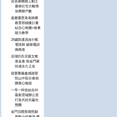
宜居康橋開工動土
臺南社宅大幅增
加興辦戶數
嘉藥蕭慧美老師獲
教育部績優計畫
結合心智圖×敘事
能力教學
28歲防護員改行配
電技師 她靠職訓
換跑道
后湖許氏宗親文教
基金會 助金門家
扶成永久之友
苗栗榮服處感謝普
陀山中區分會捐
贈善心物資
一等一科技結合AI
最新雲端辦公室
打造共好共贏生
態圈
金門召開長期照顧
推動小組會議 整