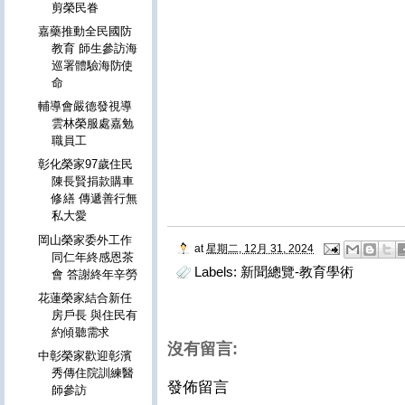
剪榮民眷
嘉藥推動全民國防
教育 師生參訪海
巡署體驗海防使
命
輔導會嚴德發視導
雲林榮服處嘉勉
職員工
彰化榮家97歲住民
陳長賢捐款購車
修繕 傳遞善行無
私大愛
岡山榮家委外工作
at
星期二, 12月 31, 2024
同仁年終感恩茶
Labels:
新聞總覽-教育學術
會 答謝終年辛勞
花蓮榮家結合新任
房戶長 與住民有
約傾聽需求
沒有留言:
中彰榮家歡迎彰濱
秀傳住院訓練醫
發佈留言
師參訪