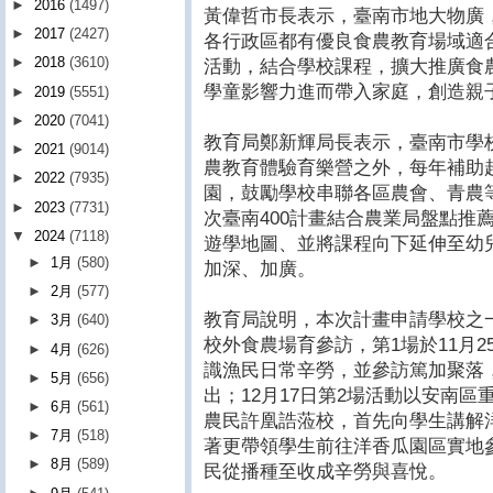
►
2016
(1497)
黃偉哲市長表示，臺南市地大物廣
►
2017
(2427)
各行政區都有優良食農教育場域適合
►
2018
(3610)
活動，結合學校課程，擴大推廣食
學童影響力進而帶入家庭，創造親
►
2019
(5551)
►
2020
(7041)
教育局鄭新輝局長表示，臺南市學
►
2021
(9014)
農教育體驗育樂營之外，每年補助
►
2022
(7935)
園，鼓勵學校串聯各區農會、青農
►
2023
(7731)
次臺南400計畫結合農業局盤點推
▼
2024
(7118)
遊學地圖、並將課程向下延伸至幼
►
1月
(580)
加深、加廣。
►
2月
(577)
教育局說明，本次計畫申請學校之
►
3月
(640)
校外食農場育參訪，第1場於11月
►
4月
(626)
識漁民日常辛勞，並參訪篤加聚落
►
5月
(656)
出；12月17日第2場活動以安南
►
6月
(561)
農民許凰誥蒞校，首先向學生講解
►
7月
(518)
著更帶領學生前往洋香瓜園區實地
►
8月
(589)
民從播種至收成辛勞與喜悅。