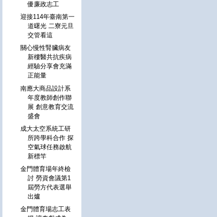
優廉政志工
迎接114年臺南第一
道曙光 二寮元旦
交管看這
關心慢性腎臟病友
新樓醫共抗疾病
經驗分享會充滿
正能量
南應大商品設計系
年度教師創作聯
展 創意教育交流
盛會
成大太空系統工研
所跨學科合作 探
空氣球任務啟航
新標竿
金門體育場年終檢
討 勞資會議第1
屆勞方代表選舉
出爐
金門體育場志工表