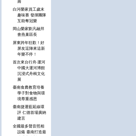
壽
白河榮家員工歲末
趣味賽 發揮團隊
互助奪冠樂
岡山榮家劉凡融拜
會燕巢區長
屏東跨年狂歡！好
屏友逗陣來這新
年樂不停！
首次來台行舟‧運河
中國大運河博館
沉浸式舟楫文化
展
臺南食農教育培養
學子對食物與環
境尊重感恩
臺南捷運藍延線環
評 仁德首場廣納
建言
全國最多聲音照相
設備 臺南打造最