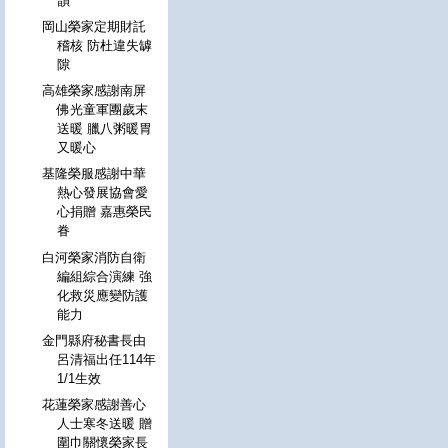
韻
岡山榮家定期財託
稽核 防杜違失罅
隙
高雄榮家感謝南屏
佛光童軍團歲末
送暖 臘八粥暖胃
又暖心
基隆榮服感謝中華
熱心發展協會愛
心捐贈 嘉惠榮民
眷
白河榮家消防自衛
編組綜合演練 強
化救災應變防護
能力
金門縣府秘書長由
呂清福出任114年
1/1生效
花蓮榮家感謝善心
人士寒冬送暖 贈
圍巾關懷榮家長