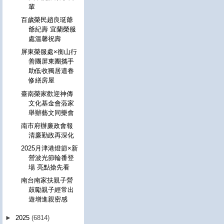
輩
百歲榮民趙良珽爺
爺紀壽 宜蘭榮服
處溫馨祝壽
屏東榮服處×衡山行
善團屏東團攜手
助低收獨居遺眷
修繕房屋
臺南榮家歡迎神傳
文化基金會蒞家
舉辦藝文同樂會
南市府辦廉政會報
清廉勤政再深化
2025月津港燈節×新
營波光節輪番登
場 亮點搶先看
南台南家扶親子營
鼓勵親子經常出
遊增進親密感
►
2025
(6814)