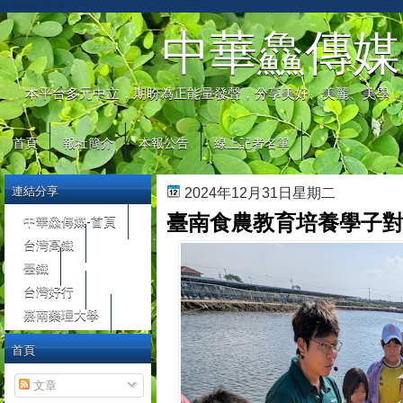
automaty do gier
中華鱻傳媒
本平台多元中立，期盼為正能量發聲，分享美好、美麗、美學，
首頁
報社簡介
本報公告
線上記者名單
連結分享
2024年12月31日星期二
臺南食農教育培養學子
中華鱻傳媒-首頁
台灣高鐵
臺鐵
台灣好行
嘉南藥理大學
首頁
文章