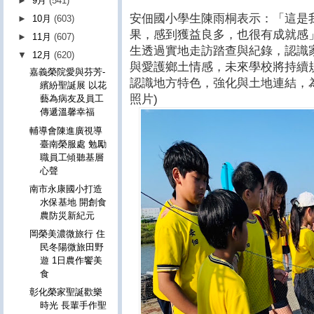
►
9月
(541)
安佃國小學生陳雨桐表示：「這是
►
10月
(603)
果，感到獲益良多，也很有成就感
►
11月
(607)
生透過實地走訪踏查與紀錄，認識
▼
12月
(620)
與愛護鄉土情感，未來學校將持續
嘉義榮院愛與芬芳-
認識地方特色，強化與土地連結，
繽紛聖誕展 以花
照片)
藝為病友及員工
傳遞溫馨幸福
輔導會陳進廣視導
臺南榮服處 勉勵
職員工傾聽基層
心聲
南市永康國小打造
水保基地 開創食
農防災新紀元
岡榮美濃微旅行 住
民冬陽微旅田野
遊 1日農作饗美
食
彰化榮家聖誕歡樂
時光 長輩手作聖