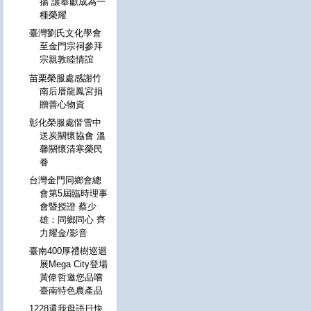
揚 讓奉獻成為一
種榮耀
臺灣劉氏文化學會
至金門宗祠參拜
宗親敦睦情誼
苗栗榮服處感謝竹
南后厝龍鳳宮捐
贈善心物資
彰化榮服處偕雪中
送炭關懷協會 溫
馨關懷清寒榮民
眷
台灣金門同鄉會總
會第5屆臨時理事
會暨授證 蔡少
雄：同鄉同心 齊
力耀金/影音
臺南400厚禮樹巡迴
展Mega City登場
黃偉哲邀您品嚐
臺南特色農產品
1228還我母語日快