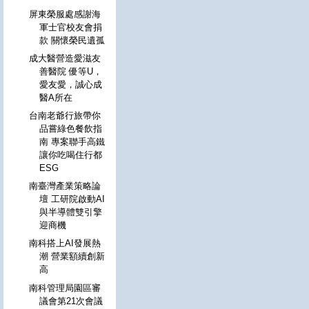
屏東榮服處感謝海
軍士官校友會捐
款 關懷榮民遺孤
成大醫營造愛滋友
善醫院 優等U，
愛友愛，誠心成
醫A所在
台南老爺行旅帶你
品嘗綠色餐飲指
南 專案聯手高鐵
讓你吃喝住行都
ESG
南臺灣產業策略論
壇 工研院啟動AI
與半導體雙引擎
迎商機
南科搭上AI發展熱
潮 營業額續創新
高
南科管理局園區審
議會第21次會議