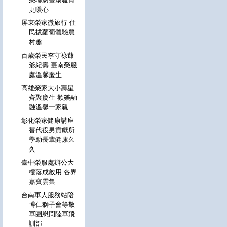
更暖心
屏東榮家微旅行 住
民拔蘿蔔體驗農
村趣
百歲榮民李守祿爺
爺紀壽 臺南榮服
處溫馨慶生
高雄榮家大小壽星
齊聚慶生 歡樂融
融溫馨一家親
彰化榮家健康講座
替代役男貢獻所
學助長輩健康久
久
臺中榮服處辦公大
樓落成啟用 各界
嘉賓雲集
台南軍人服務站陪
博仁獅子會等敬
軍團慰問陸軍飛
訓部