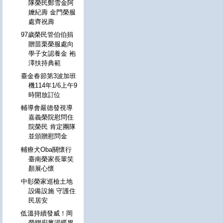
隊榮民鄭雪金阿
嬤紀壽 金門榮服
處齊祝壽
97歲榮民管伯伯捐
贈苗栗榮服處向
學子女認養金 袍
澤扶持典範
臺金春節第3波加班
機114年1/6上午9
時開放訂位
輔導會嚴德發視導
嘉義榮院慰問住
院榮民 肯定團隊
並頒贈慰問金
輔療犬Oba關懷行
臺南榮家長輩笑
顏展心懷
中彰榮家巡檢土地
設備設施 守護住
民居安
低溫持續發威！岡
榮聯廚薑湯暖胃