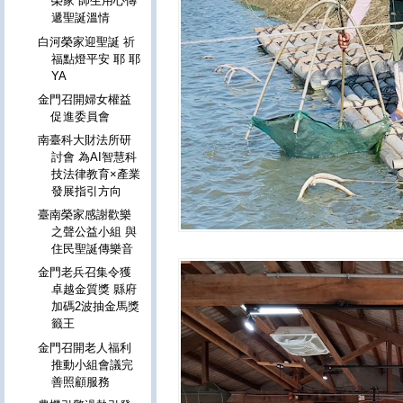
榮家 師生用心傳
遞聖誕溫情
白河榮家迎聖誕 祈
福點燈平安 耶 耶
YA
金門召開婦女權益
促進委員會
南臺科大財法所研
討會 為AI智慧科
技法律教育×產業
發展指引方向
臺南榮家感謝歡樂
之聲公益小組 與
住民聖誕傳樂音
金門老兵召集令獲
卓越金質獎 縣府
加碼2波抽金馬獎
籤王
金門召開老人福利
推動小組會議完
善照顧服務