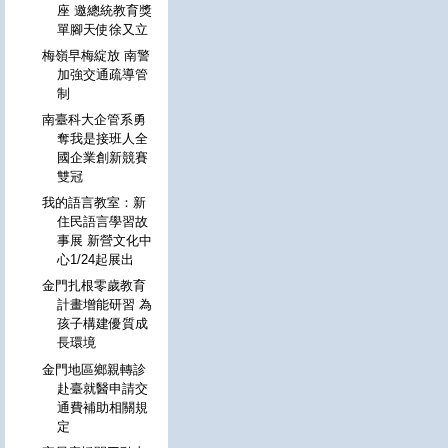
座 邀總統教育獎
單腳天使徐又立
梅嶺早梅綻放 南警
加強交通疏導管
制
南臺科大企管系勇
奪我是接班人全
國企業創新競賽
雙冠
我的語言教室：新
住民語言學習故
事展 新營文化中
心1/24起展出
金門扎根零歲教育
計畫增能研習 為
孩子構建優質成
長環境
金門地區鄉親轉診
赴臺就醫申請交
通費補助相關規
定