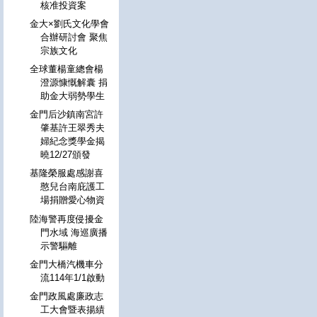
核准投資案
金大×劉氏文化學會
合辦研討會 聚焦
宗族文化
全球董楊童總會楊
澄源慷慨解囊 捐
助金大弱勢學生
金門后沙鎮南宮許
肇基許王翠秀夫
婦紀念獎學金揭
曉12/27頒發
基隆榮服處感謝喜
憨兒台南庇護工
場捐贈愛心物資
陸海警再度侵擾金
門水域 海巡廣播
示警驅離
金門大橋汽機車分
流114年1/1啟動
金門政風處廉政志
工大會暨表揚績