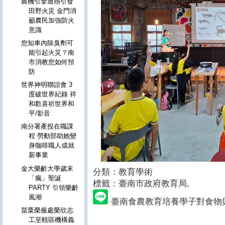
農機引擎過熱引發
田野火災 金門消
籲農民加強防火
意識
您知車內除臭劑可
能引起火災？南
市消教您如何預
防
世界神明聯誼會 3
度破世界紀錄 祥
和歡喜祈世界和
平/影音
南分署產投在職課
程 勞動部助她變
身咖啡職人成就
新事業
金大樂齡大學歲末
分類：教育學術
「瘋」聖誕
標籤：臺南市政府教育局
,
PARTY 引領樂齡
風潮
臺南食農教育培養學子對食物
苗栗榮服處榮欣志
工至轄區機構義