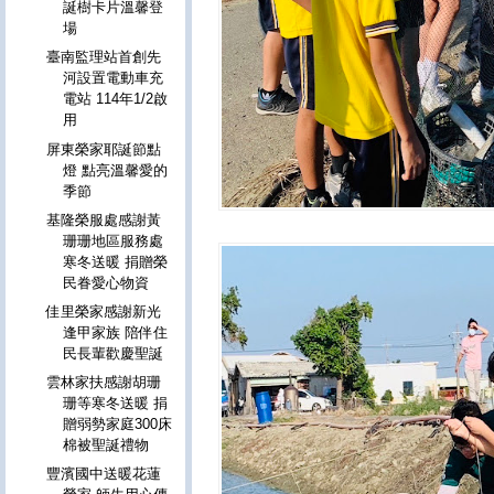
誕樹卡片溫馨登
場
臺南監理站首創先
河設置電動車充
電站 114年1/2啟
用
屏東榮家耶誕節點
燈 點亮溫馨愛的
季節
基隆榮服處感謝黃
珊珊地區服務處
寒冬送暖 捐贈榮
民眷愛心物資
佳里榮家感謝新光
逢甲家族 陪伴住
民長輩歡慶聖誕
雲林家扶感謝胡珊
珊等寒冬送暖 捐
贈弱勢家庭300床
棉被聖誕禮物
豐濱國中送暖花蓮