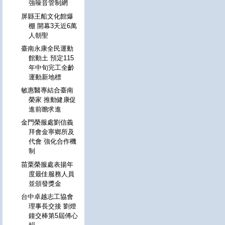
強噪音管制網
屏縣王船文化館爆
棚 開幕3天近6萬
人朝聖
臺南永康全民運動
館動土 預定115
年中旬完工全齡
運動新地標
敏惠醫專結合臺南
榮家 推動健康促
進前瞻求進
金門榮服處劉信義
拜會金寧鄉所及
代會 強化合作機
制
苗栗榮服處表揚年
度最佳服務人員
並頒發獎金
台中卓越志工協會
理事長交接 劉燈
鐘交棒第5屆傅心