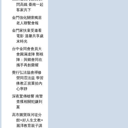
閃高鐵 臺南一起
客家共下
金門強化關懷獨居
老人聯繫會報
金門家扶童受邀看
電影 溫馨共享歲
末時光
台中金同會會員大
會圓滿達陣 鄭根
陣：與鄉會同在
攜手再創榮耀
覺行弘法協會禪修
營同霑法益 學習
佛教正規重拾內
心寧靜
深夜驚傳槍響 南警
查獲相關犯嫌到
案
高市圖寶珠河堤分
館×好人生文教×
麗澤教育親子講