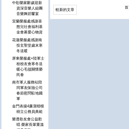
中彰榮家辭歲迎新
首
資深音樂人組團
較新的文章
音樂舞蹈饗宴
宜蘭榮服處感謝喜
憨兒社會福利基
金會募愛心物資
花蓮榮服處感謝南
投玄聖堂歲末寒
冬送暖
屏東榮服處×陸軍士
校校友會寒冬送
暖心毛毯關懷榮
民眷
南市軍人服務站陪
同軍友保險公司
春節慰問駐地國
軍
金門表揚4廉潔楷模
樹立公務員典範
樂透歌友會公益歡
唱 榮家長輩重溫