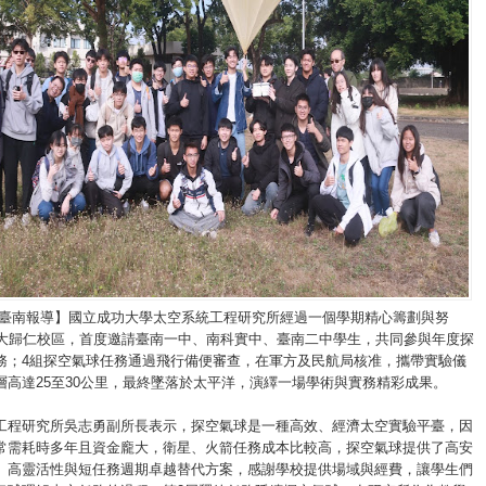
/臺南報導】國立成功大學太空系統工程研究所經過一個學期精心籌劃與努
成大歸仁校區，首度邀請臺南一中、南科實中、臺南二中學生，共同參與年度探
務；4組探空氣球任務通過飛行備便審查，在軍方及民航局核准，攜帶實驗儀
層高達25至30公里，最終墜落於太平洋，演繹一場學術與實務精彩成果。
工程研究所吳志勇副所長表示，探空氣球是一種高效、經濟太空實驗平臺，因
常需耗時多年且資金龐大，衛星、火箭任務成本比較高，探空氣球提供了高安
、高靈活性與短任務週期卓越替代方案，感謝學校提供場域與經費，讓學生們