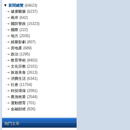
▼
新聞總覽
(64623)
⇢
健康醫藥
(6237)
⇢
兩岸
(642)
⇢
國防警政
(15323)
⇢
國際
(222)
⇢
地方
(2035)
⇢
娛樂影劇
(807)
⇢
房地產
(689)
⇢
政治
(1295)
⇢
教育學術
(8402)
⇢
文化宗教
(2101)
⇢
旅遊美食
(2613)
⇢
消費生活
(6341)
⇢
社會
(11754)
⇢
科技環保
(2091)
⇢
農漁牧業
(2544)
⇢
運動體育
(701)
⇢
金融財經
(826)
熱門文章