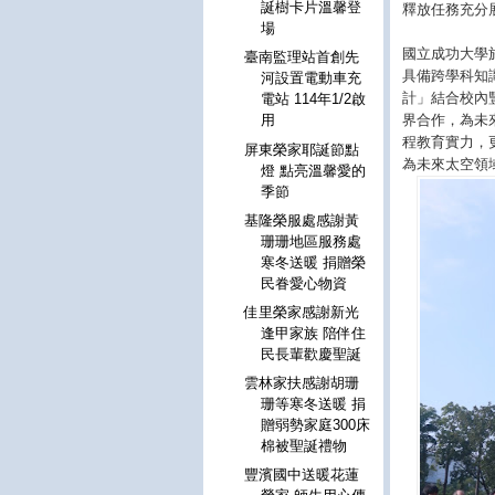
誕樹卡片溫馨登
釋放任務充分
場
國立成功大學
臺南監理站首創先
具備跨學科知
河設置電動車充
計」結合校內
電站 114年1/2啟
界合作，為未
用
程教育實力，
屏東榮家耶誕節點
為未來太空領
燈 點亮溫馨愛的
季節
基隆榮服處感謝黃
珊珊地區服務處
寒冬送暖 捐贈榮
民眷愛心物資
佳里榮家感謝新光
逢甲家族 陪伴住
民長輩歡慶聖誕
雲林家扶感謝胡珊
珊等寒冬送暖 捐
贈弱勢家庭300床
棉被聖誕禮物
豐濱國中送暖花蓮