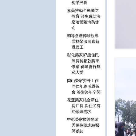
剪榮民眷
嘉藥推動全民國防
教育 師生參訪海
巡署體驗海防使
命
輔導會嚴德發視導
雲林榮服處嘉勉
職員工
彰化榮家97歲住民
陳長賢捐款購車
修繕 傳遞善行無
私大愛
岡山榮家委外工作
同仁年終感恩茶
會 答謝終年辛勞
花蓮榮家結合新任
房戶長 與住民有
約傾聽需求
中彰榮家歡迎彰濱
秀傳住院訓練醫
師參訪