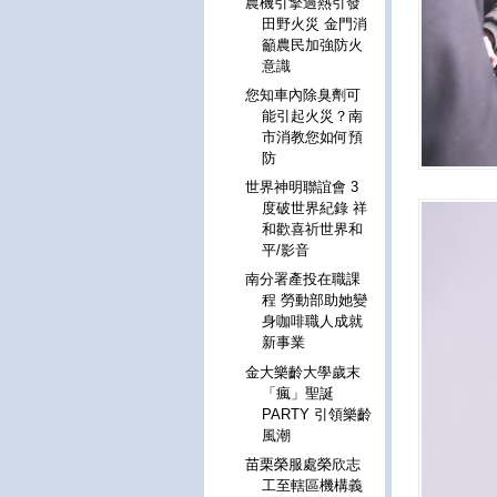
農機引擎過熱引發
田野火災 金門消
籲農民加強防火
意識
您知車內除臭劑可
能引起火災？南
市消教您如何預
防
世界神明聯誼會 3
度破世界紀錄 祥
和歡喜祈世界和
平/影音
南分署產投在職課
程 勞動部助她變
身咖啡職人成就
新事業
金大樂齡大學歲末
「瘋」聖誕
PARTY 引領樂齡
風潮
苗栗榮服處榮欣志
工至轄區機構義