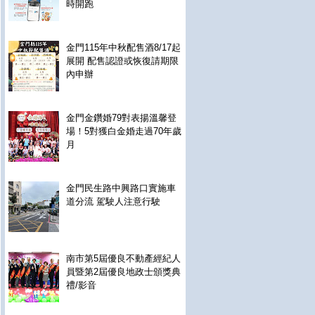
時開跑
金門115年中秋配售酒8/17起
展開 配售認證或恢復請期限
內申辦
金門金鑽婚79對表揚溫馨登
場！5對獲白金婚走過70年歲
月
金門民生路中興路口實施車
道分流 駕駛人注意行駛
南市第5屆優良不動產經紀人
員暨第2屆優良地政士頒獎典
禮/影音