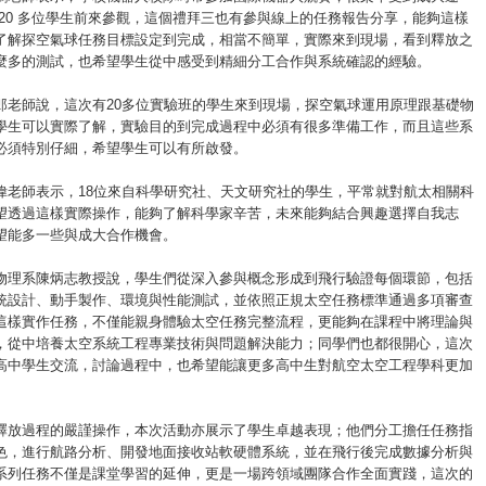
 20 多位學生前來參觀，這個禮拜三也有參與線上的任務報告分享，能夠這樣
了解探空氣球任務目標設定到完成，相當不簡單，實際來到現場，看到釋放之
麼多的測試，也希望學生從中感受到精細分工合作與系統確認的經驗。
郎老師說，這次有20多位實驗班的學生來到現場，探空氣球運用原理跟基礎物
學生可以實際了解，實驗目的到完成過程中必須有很多準備工作，而且這些系
必須特別仔細，希望學生可以有所啟發。
偉老師表示，18位來自科學研究社、天文研究社的學生，平常就對航太相關科
望透過這樣實際操作，能夠了解科學家辛苦，未來能夠結合興趣選擇自我志
望能多一些與成大合作機會。
物理系陳炳志教授說，學生們從深入參與概念形成到飛行驗證每個環節，包括
統設計、動手製作、環境與性能測試，並依照正規太空任務標準通過多項審查
這樣實作任務，不僅能親身體驗太空任務完整流程，更能夠在課程中將理論與
，從中培養太空系統工程專業技術與問題解決能力；同學們也都很開心，這次
高中學生交流，討論過程中，也希望能讓更多高中生對航空太空工程學科更加
釋放過程的嚴謹操作，本次活動亦展示了學生卓越表現；他們分工擔任任務指
色，進行航路分析、開發地面接收站軟硬體系統，並在飛行後完成數據分析與
系列任務不僅是課堂學習的延伸，更是一場跨領域團隊合作全面實踐，這次的