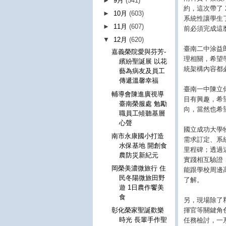
►
9月
(541)
約，這次帶了
►
10月
(603)
系統性讓學生
►
11月
(607)
前必須完成這
▼
12月
(620)
臺南二中涂益
嘉義榮院愛與芬芳-
理相關，希望
繽紛聖誕展 以花
統架構內容都
藝為病友及員工
傳遞溫馨幸福
臺南一中陳立
輔導會陳進廣視導
目有興趣，希
臺南榮服處 勉勵
向，當然也希
職員工傾聽基層
心聲
國立成功大學
南市永康國小打造
需求訂定、系
水保基地 開創食
里程碑；透過
農防災新紀元
實踐相互驗證
岡榮美濃微旅行 住
能跟學校周邊
民冬陽微旅田野
了解。
遊 1日農作饗美
食
另，現場除了
揮官等關鍵角
彰化榮家聖誕歡樂
時光 長輩手作聖
任務檢討，一