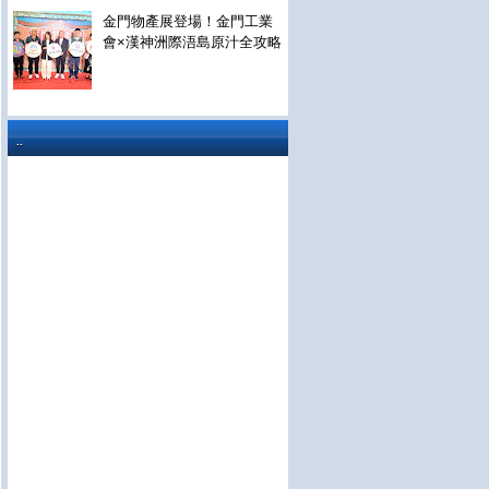
金門物產展登場！金門工業
會×漢神洲際浯島原汁全攻略
..