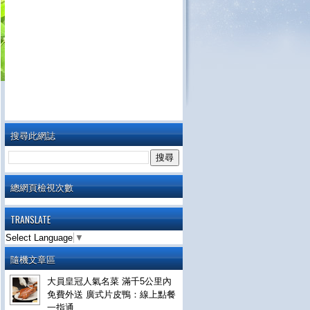
搜尋此網誌
總網頁檢視次數
TRANSLATE
Select Language
▼
隨機文章區
大員皇冠人氣名菜 滿千5公里內
免費外送 廣式片皮鴨：線上點餐
一指通