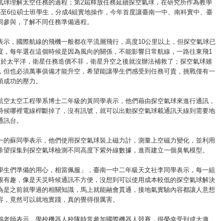
氣球理解太空任務的過程；第2屆釋放任務延續探空氣球，在研究所作為教學
5至6位碩士班學生，分成4組實地操作，今年首度讓臺南一中、南科實中、臺
同參與，了解不同任務準備過程。
表示，國際航線的飛機一般都在平流層飛行，高度10公里以上，但探空氣球已
度，每年選在這個時候是因為風向的關係，不能影響日常航線，一路往東飛1
落於太平洋，衛星任務造價不菲，衛星升空之後就沒辦法補救了；探空氣球雖
，但也必須萬事俱備才能升空，希望能讓學生們感受到任務可貴，挑戰僅有一
須成功的壓力。
航空太空工程學系博士二年級的黃同學表示，他們藉由探空氣球來進行通訊，
時候哪裡電線桿斷掉了，沒有訊號，就可以出動探空氣球載通訊天線到需要地
通訊台。
一的蘇同學表示，他們使用探空氣球裝上磁力計，測量上空磁力變化，並利用
希望採集到探空氣球檢測不同高度下紫外線數據，進而建立一個臭氧模型。
學生們準備的用心，相當佩服」，臺南一中二年級天文社李同學表示，每一組
很有趣，像是天災時候通訊不方便，沒想到可以使用成本較低的探空氣球解決
為是之前就學過的相關知識，馬上就能融會貫通，接地氣實驗內容都讓人意想
容，竟然可以就地實踐，真的覺得很厲害。
鴻老師表示，學校機器人校隊時常參加國際機器人競賽，很榮幸受到成大邀