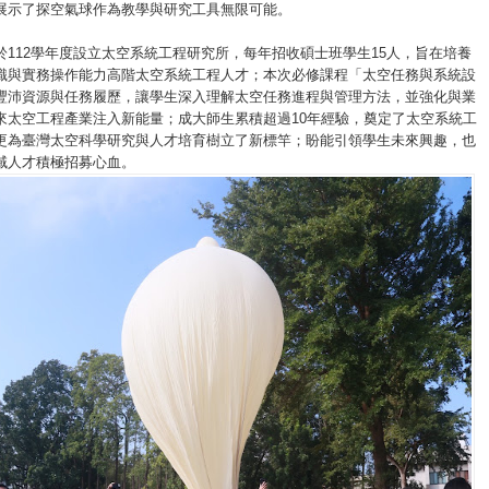
展示了探空氣球作為教學與研究工具無限可能。
於112學年度設立太空系統工程研究所，每年招收碩士班學生15人，旨在培養
識與實務操作能力高階太空系統工程人才；本次必修課程「太空任務與系統設
豐沛資源與任務履歷，讓學生深入理解太空任務進程與管理方法，並強化與業
來太空工程產業注入新能量；成大師生累積超過10年經驗，奠定了太空系統工
更為臺灣太空科學研究與人才培育樹立了新標竿；盼能引領學生未來興趣，也
域人才積極招募心血。