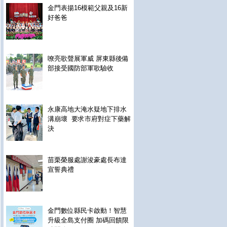
金門表揚16模範父親及16新
好爸爸
嘹亮歌聲展軍威 屏東縣後備
部接受國防部軍歌驗收
永康高地大淹水疑地下排水
溝崩壞 要求市府對症下藥解
決
苗栗榮服處謝浚豪處長布達
宣誓典禮
金門數位縣民卡啟動！智慧
升級全島支付圈 加碼回饋限