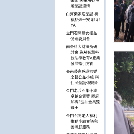
榮家 師生用心傳
遞聖誕溫情
白河榮家迎聖誕 祈
福點燈平安 耶 耶
YA
金門召開婦女權益
促進委員會
南臺科大財法所研
討會 為AI智慧科
技法律教育×產業
發展指引方向
臺南榮家感謝歡樂
之聲公益小組 與
住民聖誕傳樂音
金門老兵召集令獲
卓越金質獎 縣府
加碼2波抽金馬獎
籤王
金門召開老人福利
推動小組會議完
善照顧服務