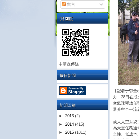
留言
QR CODE
中華鱻傳媒
每日新聞
【記者于郁金
力，28日在
空氣球釋放任
新聞回顧
器升空至平流
►
2013
(2)
成大太空系統
►
2014
(415)
為太空任務通
►
2015
(1811)
全性、低成本