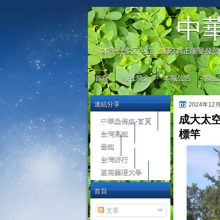
automaty do gier
中
本平台多元中立，期盼為正能量發聲
首頁
報社簡介
本報公告
線上
連結分享
2024年12
成大太
中華鱻傳媒-首頁
台灣高鐵
標竿
臺鐵
台灣好行
嘉南藥理大學
首頁
文章