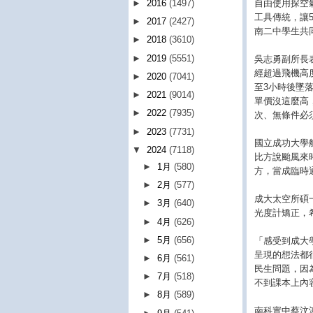
自由使用探空
►
2016
(1497)
工具傳統，讓
►
2017
(2427)
南二中學生共
►
2018
(3610)
►
2019
(5551)
吳志勇副所長
經超過飛機高
►
2020
(7041)
至3小時後墜
►
2021
(9014)
單價沒這麼高
►
2022
(7935)
次、無條件必
►
2023
(7731)
國立成功大學
▼
2024
(7118)
比方說颱風來
►
1月
(580)
方，當成臨時
►
2月
(577)
成大太空所碩
►
3月
(640)
光度計矯正，
►
4月
(626)
►
5月
(656)
「感受到成大
呈現的想法都
►
6月
(561)
民生問題，因
►
7月
(518)
不到課本上內
►
8月
(589)
南科實中蔡汶