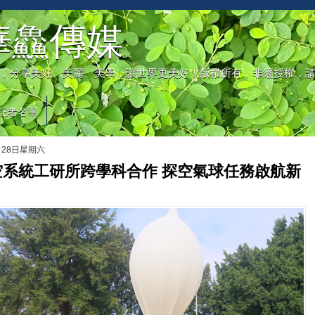
華鱻傳媒
，分享美好、美麗、美學，讓世界更美好！版權所有，非經授權，
記者名單
月28日星期六
空系統工研所跨學科合作 探空氣球任務啟航新