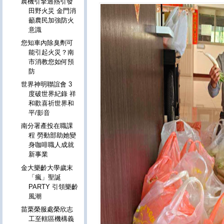
農機引擎過熱引發
田野火災 金門消
籲農民加強防火
意識
您知車內除臭劑可
能引起火災？南
市消教您如何預
防
世界神明聯誼會 3
度破世界紀錄 祥
和歡喜祈世界和
平/影音
南分署產投在職課
程 勞動部助她變
身咖啡職人成就
新事業
金大樂齡大學歲末
「瘋」聖誕
PARTY 引領樂齡
風潮
苗栗榮服處榮欣志
工至轄區機構義