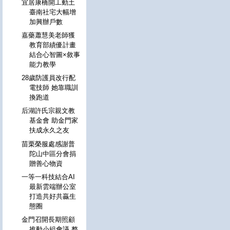
宜居康橋開工動土
臺南社宅大幅增
加興辦戶數
嘉藥蕭慧美老師獲
教育部績優計畫
結合心智圖×敘事
能力教學
28歲防護員改行配
電技師 她靠職訓
換跑道
后湖許氏宗親文教
基金會 助金門家
扶成永久之友
苗栗榮服處感謝普
陀山中區分會捐
贈善心物資
一等一科技結合AI
最新雲端辦公室
打造共好共贏生
態圈
金門召開長期照顧
推動小組會議 整