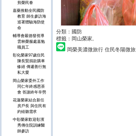
剪榮民眷
嘉藥推動全民國防
教育 師生參訪海
巡署體驗海防使
命
分類：國防
輔導會嚴德發視導
標籤：岡山榮家
,
雲林榮服處嘉勉
職員工
岡榮美濃微旅行 住民冬陽微旅
彰化榮家97歲住民
陳長賢捐款購車
修繕 傳遞善行無
私大愛
岡山榮家委外工作
同仁年終感恩茶
會 答謝終年辛勞
花蓮榮家結合新任
房戶長 與住民有
約傾聽需求
中彰榮家歡迎彰濱
秀傳住院訓練醫
師參訪