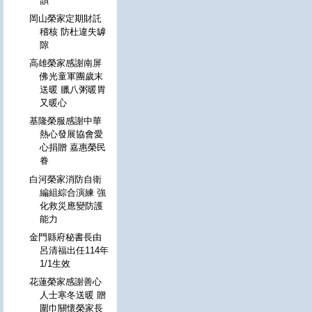
韻
岡山榮家定期財託
稽核 防杜違失罅
隙
高雄榮家感謝南屏
佛光童軍團歲末
送暖 臘八粥暖胃
又暖心
基隆榮服感謝中華
熱心發展協會愛
心捐贈 嘉惠榮民
眷
白河榮家消防自衛
編組綜合演練 強
化救災應變防護
能力
金門縣府秘書長由
呂清福出任114年
1/1生效
花蓮榮家感謝善心
人士寒冬送暖 贈
圍巾關懷榮家長