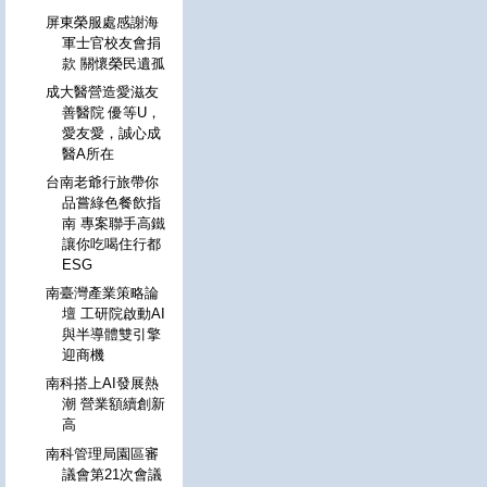
屏東榮服處感謝海
軍士官校友會捐
款 關懷榮民遺孤
成大醫營造愛滋友
善醫院 優等U，
愛友愛，誠心成
醫A所在
台南老爺行旅帶你
品嘗綠色餐飲指
南 專案聯手高鐵
讓你吃喝住行都
ESG
南臺灣產業策略論
壇 工研院啟動AI
與半導體雙引擎
迎商機
南科搭上AI發展熱
潮 營業額續創新
高
南科管理局園區審
議會第21次會議