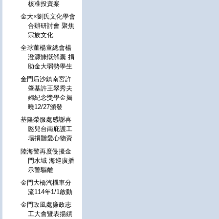
核准投資案
金大×劉氏文化學會
合辦研討會 聚焦
宗族文化
全球董楊童總會楊
澄源慷慨解囊 捐
助金大弱勢學生
金門后沙鎮南宮許
肇基許王翠秀夫
婦紀念獎學金揭
曉12/27頒發
基隆榮服處感謝喜
憨兒台南庇護工
場捐贈愛心物資
陸海警再度侵擾金
門水域 海巡廣播
示警驅離
金門大橋汽機車分
流114年1/1啟動
金門政風處廉政志
工大會暨表揚績