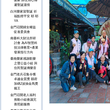
榮家 師生用心傳
遞聖誕溫情
白河榮家迎聖誕 祈
福點燈平安 耶 耶
YA
金門召開婦女權益
促進委員會
南臺科大財法所研
討會 為AI智慧科
技法律教育×產業
發展指引方向
臺南榮家感謝歡樂
之聲公益小組 與
住民聖誕傳樂音
金門老兵召集令獲
卓越金質獎 縣府
加碼2波抽金馬獎
籤王
金門召開老人福利
推動小組會議完
善照顧服務