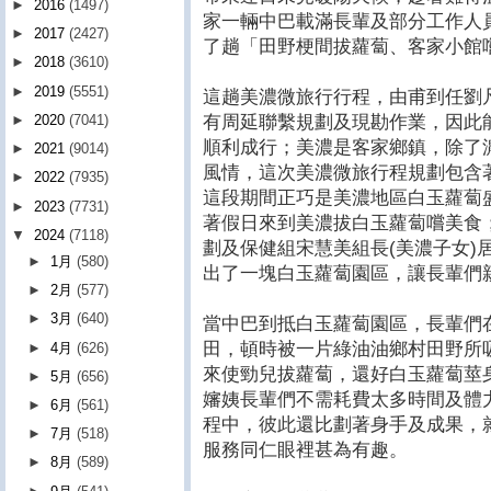
►
2016
(1497)
家一輛中巴載滿長輩及部分工作人
►
2017
(2427)
了趟「田野梗間拔蘿蔔、客家小館
►
2018
(3610)
►
2019
(5551)
這趟美濃微旅行行程，由甫到任劉
有周延聯繫規劃及現勘作業，因此
►
2020
(7041)
順利成行；美濃是客家鄉鎮，除了
►
2021
(9014)
風情，這次美濃微旅行程規劃包含
►
2022
(7935)
這段期間正巧是美濃地區白玉蘿蔔
►
2023
(7731)
著假日來到美濃拔白玉蘿蔔嚐美食
▼
2024
(7118)
劃及保健組宋慧美組長(美濃子女)
►
1月
(580)
出了一塊白玉蘿蔔園區，讓長輩們
►
2月
(577)
►
3月
(640)
當中巴到抵白玉蘿蔔園區，長輩們
田，頓時被一片綠油油鄉村田野所
►
4月
(626)
來使勁兒拔蘿蔔，還好白玉蘿蔔莖
►
5月
(656)
嬸姨長輩們不需耗費太多時間及體
►
6月
(561)
程中，彼此還比劃著身手及成果，
►
7月
(518)
服務同仁眼裡甚為有趣。
►
8月
(589)