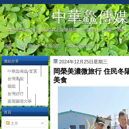
automaty do gier
中華鱻傳媒
本平台多元中立，期盼為正能量發聲，分享美好、美麗、美學，
首頁
報社簡介
本報公告
線上記者名單
連結分享
2024年12月25日星期三
岡榮美濃微旅行 住民冬
中華鱻傳媒-首頁
台灣高鐵
美食
臺鐵
台灣好行
嘉南藥理大學
首頁
文章