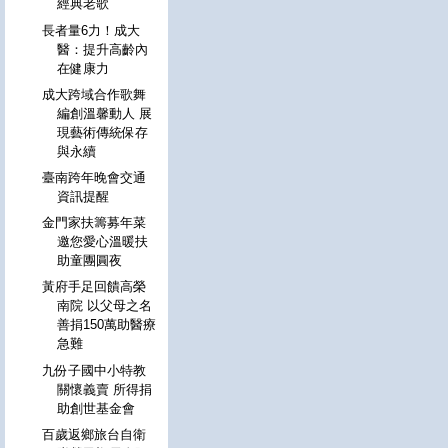
經典老歌
長者量6力！成大
醫：提升高齡內
在健康力
成大跨域合作歌舞
編創溫馨動人 展
現藝術傳統保存
與永續
臺南跨年晚會交通
資訊提醒
金門家扶籌募年菜
邀您愛心溫暖扶
助童團圓夜
黃府手足回饋高榮
南院 以父母之名
善捐150萬助醫療
急難
九份子國中小特教
關懷義賣 所得捐
助創世基金會
百歲返鄉旅台自衛