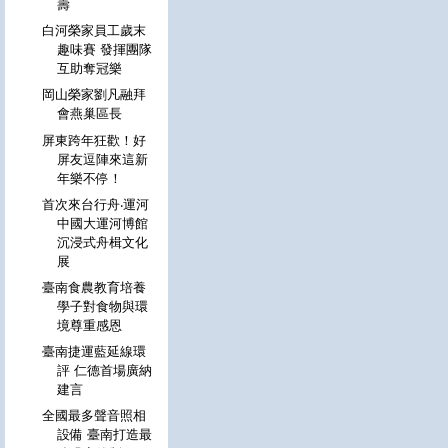
壽
白河榮家員工歲末
趣味賽 發揮團隊
互助奪冠樂
岡山榮家劉凡融拜
會燕巢區長
屏東跨年狂歡！好
屏友逗陣來這新
年樂不停！
首次來台行舟‧運河
中國大運河博館
沉浸式舟楫文化
展
臺南食農教育培養
學子對食物與環
境尊重感恩
臺南捷運藍延線環
評 仁德首場廣納
建言
全國最多聲音照相
設備 臺南打造最