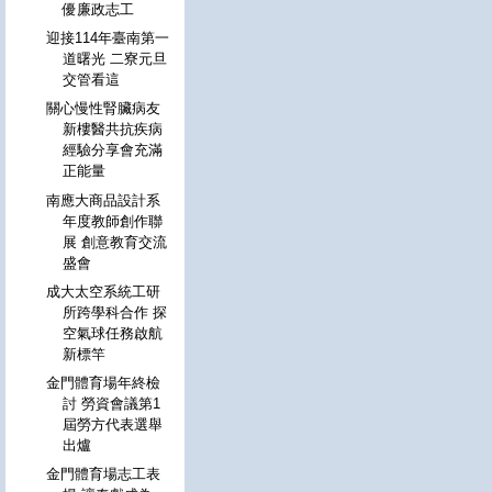
優廉政志工
迎接114年臺南第一
道曙光 二寮元旦
交管看這
關心慢性腎臟病友
新樓醫共抗疾病
經驗分享會充滿
正能量
南應大商品設計系
年度教師創作聯
展 創意教育交流
盛會
成大太空系統工研
所跨學科合作 探
空氣球任務啟航
新標竿
金門體育場年終檢
討 勞資會議第1
屆勞方代表選舉
出爐
金門體育場志工表