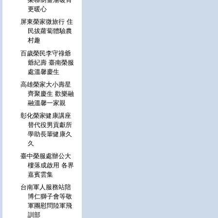
更暖心
屏東榮家微旅行 住
民拔蘿蔔體驗農
村趣
百歲榮民李守祿爺
爺紀壽 臺南榮服
處溫馨慶生
高雄榮家大小壽星
齊聚慶生 歡樂融
融溫馨一家親
彰化榮家健康講座
替代役男貢獻所
學助長輩健康久
久
臺中榮服處辦公大
樓落成啟用 各界
嘉賓雲集
台南軍人服務站陪
博仁獅子會等敬
軍團慰問陸軍飛
訓部