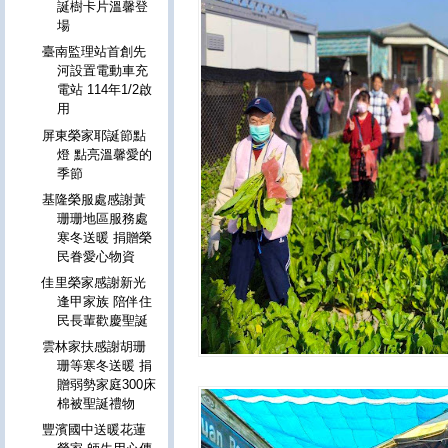
誕樹卡片溫馨登
場
臺南監理站首創先
河設置電動車充
電站 114年1/2啟
用
屏東榮家耶誕節點
燈 點亮溫馨愛的
季節
基隆榮服處感謝黃
珊珊地區服務處
寒冬送暖 捐贈榮
民眷愛心物資
佳里榮家感謝新光
逢甲家族 陪伴住
民長輩歡慶聖誕
雲林家扶感謝胡珊
珊等寒冬送暖 捐
贈弱勢家庭300床
棉被聖誕禮物
豐濱國中送暖花蓮