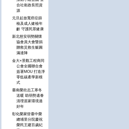
合社衛政長照資
源
元旦起放寬癌症篩
檢及成人健檢年
齡 守護民眾健康
新北慈安弱勢關懷
協會員大會暨捐
贈救災救生艇圓
滿達陣
金大×景觀工程商同
公會全國聯合會
簽署MOU 打造淨
零低碳產學新模
式
臺南榮欣志工寒冬
送暖 助弱勢遺眷
清理居家環境過
好年
彰化榮家偕臺中榮
總埔里分院慶祝
榮民王建百歲紀