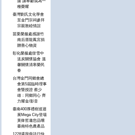
揚 讓奉獻成為一
種榮耀
臺灣劉氏文化學會
至金門宗祠參拜
宗親敦睦情誼
苗栗榮服處感謝竹
南后厝龍鳳宮捐
贈善心物資
彰化榮服處偕雪中
送炭關懷協會 溫
馨關懷清寒榮民
眷
台灣金門同鄉會總
會第5屆臨時理事
會暨授證 蔡少
雄：同鄉同心 齊
力耀金/影音
臺南400厚禮樹巡迴
展Mega City登場
黃偉哲邀您品嚐
臺南特色農產品
1228還我母語日快