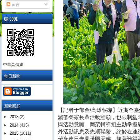
留言
QR CODE
中華鱻傳媒
每日新聞
新聞回顧
【記者于郁金/高雄報導】近期全
減低榮家長輩活動意願，也限制堂
►
2013
(2)
與活動意願，岡榮輔導組主動掌握
►
2014
(415)
外活動訊息及先期聯繫，終於在連
►
2015
(1811)
帶來連日未見暖陽天候，趁著難得