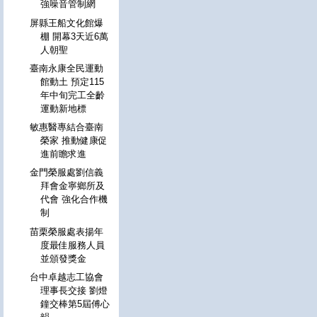
強噪音管制網
屏縣王船文化館爆
棚 開幕3天近6萬
人朝聖
臺南永康全民運動
館動土 預定115
年中旬完工全齡
運動新地標
敏惠醫專結合臺南
榮家 推動健康促
進前瞻求進
金門榮服處劉信義
拜會金寧鄉所及
代會 強化合作機
制
苗栗榮服處表揚年
度最佳服務人員
並頒發獎金
台中卓越志工協會
理事長交接 劉燈
鐘交棒第5屆傅心