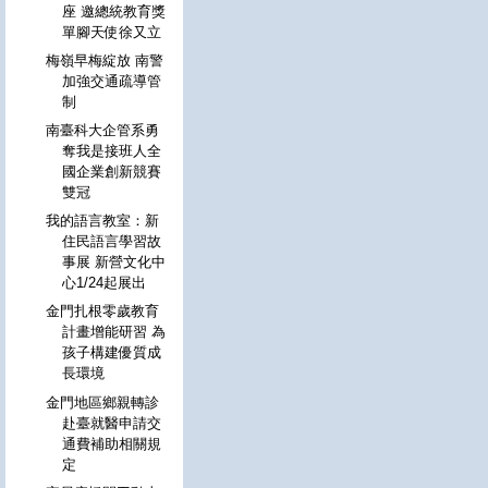
座 邀總統教育獎
單腳天使徐又立
梅嶺早梅綻放 南警
加強交通疏導管
制
南臺科大企管系勇
奪我是接班人全
國企業創新競賽
雙冠
我的語言教室：新
住民語言學習故
事展 新營文化中
心1/24起展出
金門扎根零歲教育
計畫增能研習 為
孩子構建優質成
長環境
金門地區鄉親轉診
赴臺就醫申請交
通費補助相關規
定