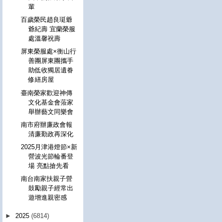
輩
百歲榮民趙良珽爺
爺紀壽 宜蘭榮服
處溫馨祝壽
屏東榮服處×衡山行
善團屏東團攜手
助低收獨居遺眷
修繕房屋
臺南榮家歡迎神傳
文化基金會蒞家
舉辦藝文同樂會
南市府辦廉政會報
清廉勤政再深化
2025月津港燈節×新
營波光節輪番登
場 亮點搶先看
南台南家扶親子營
鼓勵親子經常出
遊增進親密感
►
2025
(6814)