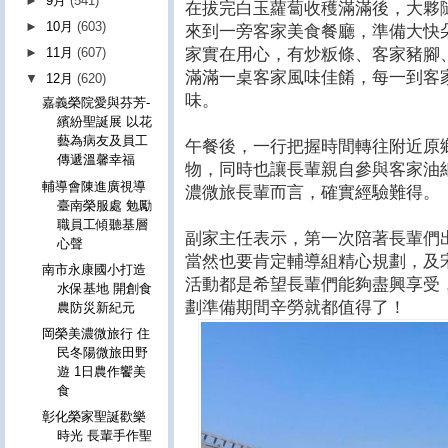
►
9月
(541)
在拔完白玉蘿蔔收穫滿滿後，大夥
►
10月
(603)
來到一旁客家美食餐廳，準備大快
家實在用心，有炒粄條、客家豬腳
►
11月
(607)
滿滿一桌客家風味佳餚，每一到客
▼
12月
(620)
味。
嘉義榮院愛與芬芳-
繽紛聖誕展 以花
藝為病友及員工
午餐後，一行把握時間轉往附近原
傳遞溫馨幸福
物，同時也讓長輩親自參與客家油
輔導會陳進廣視導
濃微旅長輩而言，確實經驗難得。
臺南榮服處 勉勵
職員工傾聽基層
副家主任表示，第一次陪著長輩們
心聲
當然也要肯定輔導組精心規劃，及
南市永康國小打造
活動都是希望長輩們能夠盡興享受
水保基地 開創食
劃準備期間辛勞就都值得了！
農防災新紀元
岡榮美濃微旅行 住
民冬陽微旅田野
遊 1日農作饗美
食
彰化榮家聖誕歡樂
時光 長輩手作聖