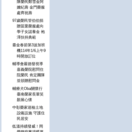
隊榮民鄭雪金阿
嬤紀壽 金門榮服
處齊祝壽
97歲榮民管伯伯捐
贈苗栗榮服處向
學子女認養金 袍
澤扶持典範
臺金春節第3波加班
機114年1/6上午9
時開放訂位
輔導會嚴德發視導
嘉義榮院慰問住
院榮民 肯定團隊
並頒贈慰問金
輔療犬Oba關懷行
臺南榮家長輩笑
顏展心懷
中彰榮家巡檢土地
設備設施 守護住
民居安
低溫持續發威！岡
榮聯廚薑湯暖胃