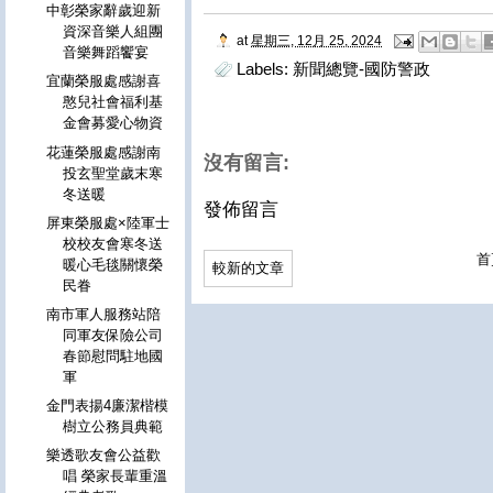
中彰榮家辭歲迎新
資深音樂人組團
at
星期三, 12月 25, 2024
音樂舞蹈饗宴
Labels:
新聞總覽-國防警政
宜蘭榮服處感謝喜
憨兒社會福利基
金會募愛心物資
花蓮榮服處感謝南
沒有留言:
投玄聖堂歲末寒
冬送暖
發佈留言
屏東榮服處×陸軍士
校校友會寒冬送
首
暖心毛毯關懷榮
較新的文章
民眷
南市軍人服務站陪
同軍友保險公司
春節慰問駐地國
軍
金門表揚4廉潔楷模
樹立公務員典範
樂透歌友會公益歡
唱 榮家長輩重溫