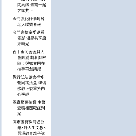
閃高鐵 臺南一起
客家共下
金門強化關懷獨居
老人聯繫會報
金門家扶童受邀看
電影 溫馨共享歲
末時光
台中金同會會員大
會圓滿達陣 鄭根
陣：與鄉會同在
攜手再創榮耀
覺行弘法協會禪修
營同霑法益 學習
佛教正規重拾內
心寧靜
深夜驚傳槍響 南警
查獲相關犯嫌到
案
高市圖寶珠河堤分
館×好人生文教×
麗澤教育親子講