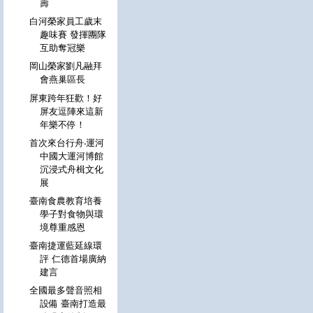
壽
白河榮家員工歲末
趣味賽 發揮團隊
互助奪冠樂
岡山榮家劉凡融拜
會燕巢區長
屏東跨年狂歡！好
屏友逗陣來這新
年樂不停！
首次來台行舟‧運河
中國大運河博館
沉浸式舟楫文化
展
臺南食農教育培養
學子對食物與環
境尊重感恩
臺南捷運藍延線環
評 仁德首場廣納
建言
全國最多聲音照相
設備 臺南打造最