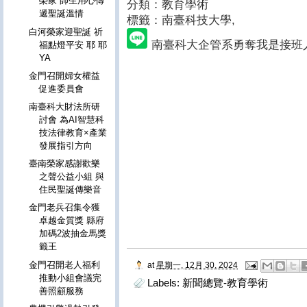
榮家 師生用心傳
分類：教育學術
遞聖誕溫情
標籤：南臺科技大學
,
白河榮家迎聖誕 祈
南臺科大企管系勇奪我是接班
福點燈平安 耶 耶
YA
金門召開婦女權益
促進委員會
南臺科大財法所研
討會 為AI智慧科
技法律教育×產業
發展指引方向
臺南榮家感謝歡樂
之聲公益小組 與
住民聖誕傳樂音
金門老兵召集令獲
卓越金質獎 縣府
加碼2波抽金馬獎
籤王
金門召開老人福利
at
星期一, 12月 30, 2024
推動小組會議完
Labels:
新聞總覽-教育學術
善照顧服務