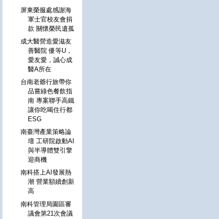
屏東榮服處感謝海
軍士官校友會捐
款 關懷榮民遺孤
成大醫營造愛滋友
善醫院 優等U，
愛友愛，誠心成
醫A所在
台南老爺行旅帶你
品嘗綠色餐飲指
南 專案聯手高鐵
讓你吃喝住行都
ESG
南臺灣產業策略論
壇 工研院啟動AI
與半導體雙引擎
迎商機
南科搭上AI發展熱
潮 營業額續創新
高
南科管理局園區審
議會第21次會議