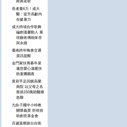
經典老歌
長者量6力！成大
醫：提升高齡內
在健康力
成大跨域合作歌舞
編創溫馨動人 展
現藝術傳統保存
與永續
臺南跨年晚會交通
資訊提醒
金門家扶籌募年菜
邀您愛心溫暖扶
助童團圓夜
黃府手足回饋高榮
南院 以父母之名
善捐150萬助醫療
急難
九份子國中小特教
關懷義賣 所得捐
助創世基金會
百歲返鄉旅台自衛