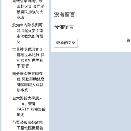
農機引擎過熱引發
田野火災 金門消
籲農民加強防火
沒有留言:
意識
您知車內除臭劑可
發佈留言
能引起火災？南
市消教您如何預
首
防
較新的文章
世界神明聯誼會 3
度破世界紀錄 祥
和歡喜祈世界和
平/影音
南分署產投在職課
程 勞動部助她變
身咖啡職人成就
新事業
金大樂齡大學歲末
「瘋」聖誕
PARTY 引領樂齡
風潮
苗栗榮服處榮欣志
工至轄區機構義