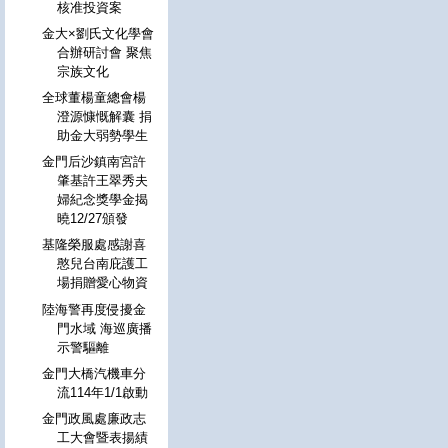
核准投資案
金大×劉氏文化學會
合辦研討會 聚焦
宗族文化
全球董楊童總會楊
澄源慷慨解囊 捐
助金大弱勢學生
金門后沙鎮南宮許
肇基許王翠秀夫
婦紀念獎學金揭
曉12/27頒發
基隆榮服處感謝喜
憨兒台南庇護工
場捐贈愛心物資
陸海警再度侵擾金
門水域 海巡廣播
示警驅離
金門大橋汽機車分
流114年1/1啟動
金門政風處廉政志
工大會暨表揚績