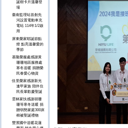
誕樹卡片溫馨登
場
臺南監理站首創先
河設置電動車充
電站 114年1/2啟
用
屏東榮家耶誕節點
燈 點亮溫馨愛的
季節
基隆榮服處感謝黃
珊珊地區服務處
寒冬送暖 捐贈榮
民眷愛心物資
佳里榮家感謝新光
逢甲家族 陪伴住
民長輩歡慶聖誕
雲林家扶感謝胡珊
珊等寒冬送暖 捐
贈弱勢家庭300床
棉被聖誕禮物
豐濱國中送暖花蓮