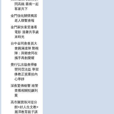
閃高鐵 臺南一起
客家共下
金門強化關懷獨居
老人聯繫會報
金門家扶童受邀看
電影 溫馨共享歲
末時光
台中金同會會員大
會圓滿達陣 鄭根
陣：與鄉會同在
攜手再創榮耀
覺行弘法協會禪修
營同霑法益 學習
佛教正規重拾內
心寧靜
深夜驚傳槍響 南警
查獲相關犯嫌到
案
高市圖寶珠河堤分
館×好人生文教×
麗澤教育親子講