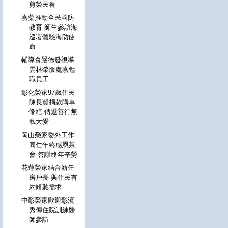
剪榮民眷
嘉藥推動全民國防
教育 師生參訪海
巡署體驗海防使
命
輔導會嚴德發視導
雲林榮服處嘉勉
職員工
彰化榮家97歲住民
陳長賢捐款購車
修繕 傳遞善行無
私大愛
岡山榮家委外工作
同仁年終感恩茶
會 答謝終年辛勞
花蓮榮家結合新任
房戶長 與住民有
約傾聽需求
中彰榮家歡迎彰濱
秀傳住院訓練醫
師參訪