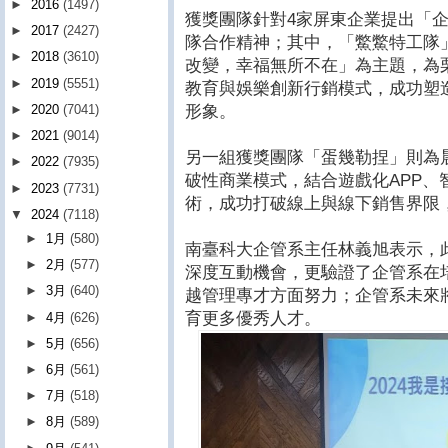
►
2016
(1497)
獲獎團隊針對4家屏東企業提出「
►
2017
(2427)
隊合作精神；其中，「鱉鱉特工隊」
►
2018
(3610)
改變，幸福無所不在」為主題，為
►
2019
(5551)
教育與娛樂創新行銷模式，成功塑
形象。
►
2020
(7041)
►
2021
(9014)
另一組獲獎團隊「蛋幾勒捏」則為
►
2022
(7935)
破性商業模式，結合遊戲化APP、
►
2023
(7731)
術，成功打破線上與線下銷售界限
▼
2024
(7118)
►
1月
(580)
南臺科大企管系主任林義旭表示，
►
2月
(577)
深度互動機會，更驗證了企管系在
►
3月
(640)
越管理專才方面努力；企管系未來
育更多優秀人才。
►
4月
(626)
►
5月
(656)
►
6月
(561)
►
7月
(518)
►
8月
(589)