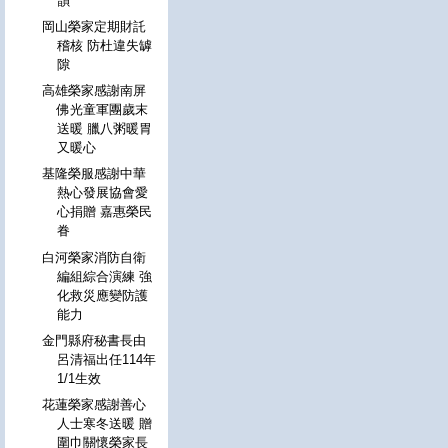
韻
岡山榮家定期財託
稽核 防杜違失罅
隙
高雄榮家感謝南屏
佛光童軍團歲末
送暖 臘八粥暖胃
又暖心
基隆榮服感謝中華
熱心發展協會愛
心捐贈 嘉惠榮民
眷
白河榮家消防自衛
編組綜合演練 強
化救災應變防護
能力
金門縣府秘書長由
呂清福出任114年
1/1生效
花蓮榮家感謝善心
人士寒冬送暖 贈
圍巾關懷榮家長