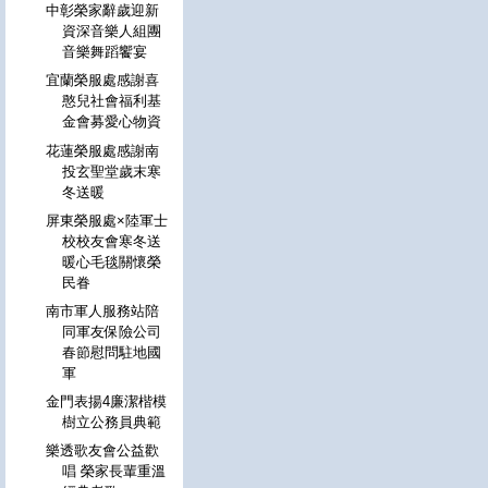
中彰榮家辭歲迎新
資深音樂人組團
音樂舞蹈饗宴
宜蘭榮服處感謝喜
憨兒社會福利基
金會募愛心物資
花蓮榮服處感謝南
投玄聖堂歲末寒
冬送暖
屏東榮服處×陸軍士
校校友會寒冬送
暖心毛毯關懷榮
民眷
南市軍人服務站陪
同軍友保險公司
春節慰問駐地國
軍
金門表揚4廉潔楷模
樹立公務員典範
樂透歌友會公益歡
唱 榮家長輩重溫