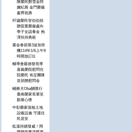
隊榮民鄭雪金阿
嬤紀壽 金門榮服
處齊祝壽
97歲榮民管伯伯捐
贈苗栗榮服處向
學子女認養金 袍
澤扶持典範
臺金春節第3波加班
機114年1/6上午9
時開放訂位
輔導會嚴德發視導
嘉義榮院慰問住
院榮民 肯定團隊
並頒贈慰問金
輔療犬Oba關懷行
臺南榮家長輩笑
顏展心懷
中彰榮家巡檢土地
設備設施 守護住
民居安
低溫持續發威！岡
榮聯廚薑湯暖胃