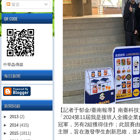
留言
QR CODE
中華鱻傳媒
每日新聞
新聞回顧
【記者于郁金/臺南報導】南臺科
「2024第11屆我是接班人全國企
►
2013
(2)
冠軍，另有2組獲得佳作；此競賽
►
2014
(415)
主辦，旨在激發學生創新思維，並
►
2015
(1811)