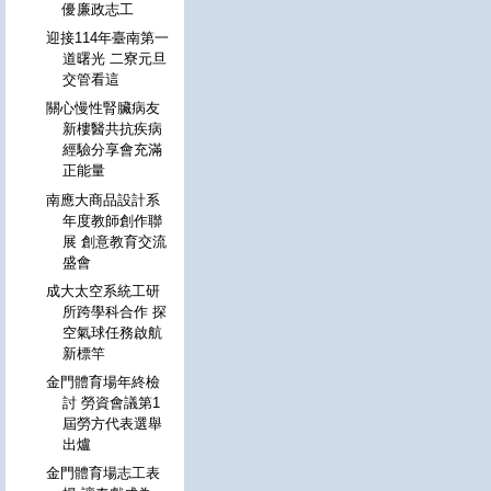
優廉政志工
迎接114年臺南第一
道曙光 二寮元旦
交管看這
關心慢性腎臟病友
新樓醫共抗疾病
經驗分享會充滿
正能量
南應大商品設計系
年度教師創作聯
展 創意教育交流
盛會
成大太空系統工研
所跨學科合作 探
空氣球任務啟航
新標竿
金門體育場年終檢
討 勞資會議第1
屆勞方代表選舉
出爐
金門體育場志工表