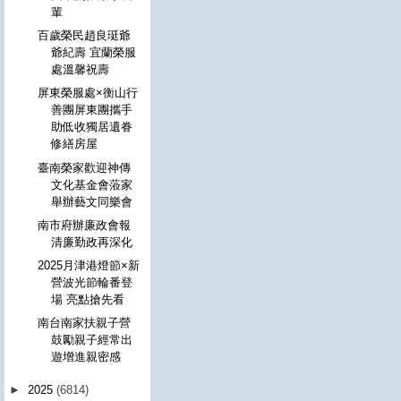
輩
百歲榮民趙良珽爺
爺紀壽 宜蘭榮服
處溫馨祝壽
屏東榮服處×衡山行
善團屏東團攜手
助低收獨居遺眷
修繕房屋
臺南榮家歡迎神傳
文化基金會蒞家
舉辦藝文同樂會
南市府辦廉政會報
清廉勤政再深化
2025月津港燈節×新
營波光節輪番登
場 亮點搶先看
南台南家扶親子營
鼓勵親子經常出
遊增進親密感
►
2025
(6814)