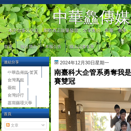
automaty do gier
中華鱻傳媒
本平台多元中立，期盼為正能量發聲，分享美好、美麗、美學，
首頁
報社簡介
本報公告
線上記者名單
連結分享
2024年12月30日星期一
南臺科大企管系勇奪我
中華鱻傳媒-首頁
台灣高鐵
賽雙冠
臺鐵
台灣好行
嘉南藥理大學
首頁
文章