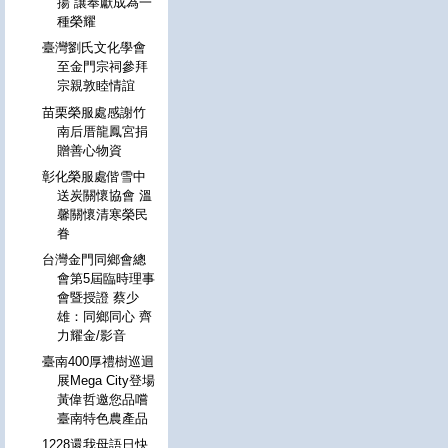
揚 讓奉獻成為一
種榮耀
臺灣劉氏文化學會
至金門宗祠參拜
宗親敦睦情誼
苗栗榮服處感謝竹
南后厝龍鳳宮捐
贈善心物資
彰化榮服處偕雪中
送炭關懷協會 溫
馨關懷清寒榮民
眷
台灣金門同鄉會總
會第5屆臨時理事
會暨授證 蔡少
雄：同鄉同心 齊
力耀金/影音
臺南400厚禮樹巡迴
展Mega City登場
黃偉哲邀您品嚐
臺南特色農產品
1228還我母語日快