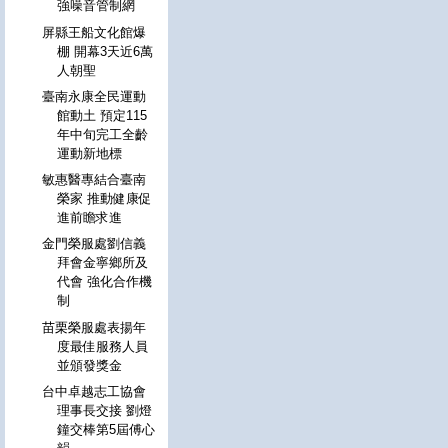
強噪音管制網
屏縣王船文化館爆
棚 開幕3天近6萬
人朝聖
臺南永康全民運動
館動土 預定115
年中旬完工全齡
運動新地標
敏惠醫專結合臺南
榮家 推動健康促
進前瞻求進
金門榮服處劉信義
拜會金寧鄉所及
代會 強化合作機
制
苗栗榮服處表揚年
度最佳服務人員
並頒發獎金
台中卓越志工協會
理事長交接 劉燈
鐘交棒第5屆傅心