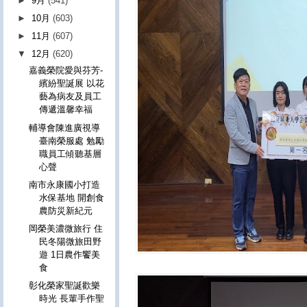
►
9月
(541)
►
10月
(603)
►
11月
(607)
▼
12月
(620)
嘉義榮院愛與芬芳-
繽紛聖誕展 以花
藝為病友及員工
傳遞溫馨幸福
輔導會陳進廣視導
臺南榮服處 勉勵
職員工傾聽基層
心聲
南市永康國小打造
水保基地 開創食
農防災新紀元
岡榮美濃微旅行 住
民冬陽微旅田野
遊 1日農作饗美
食
彰化榮家聖誕歡樂
時光 長輩手作聖