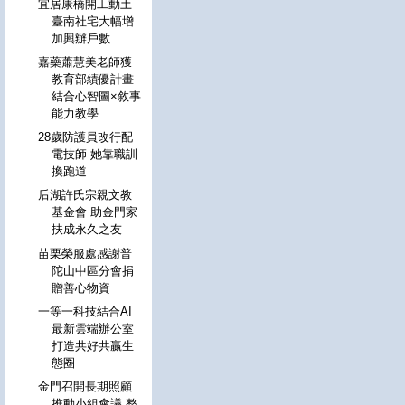
宜居康橋開工動土
臺南社宅大幅增
加興辦戶數
嘉藥蕭慧美老師獲
教育部績優計畫
結合心智圖×敘事
能力教學
28歲防護員改行配
電技師 她靠職訓
換跑道
后湖許氏宗親文教
基金會 助金門家
扶成永久之友
苗栗榮服處感謝普
陀山中區分會捐
贈善心物資
一等一科技結合AI
最新雲端辦公室
打造共好共贏生
態圈
金門召開長期照顧
推動小組會議 整