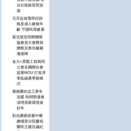
合社衛政長照資
源
元旦起放寬癌症篩
檢及成人健檢年
齡 守護民眾健康
新北慈安弱勢關懷
協會員大會暨捐
贈救災救生艇圓
滿達陣
金大×景觀工程商同
公會全國聯合會
簽署MOU 打造淨
零低碳產學新模
式
臺南榮欣志工寒冬
送暖 助弱勢遺眷
清理居家環境過
好年
彰化榮家偕臺中榮
總埔里分院慶祝
榮民王建百歲紀