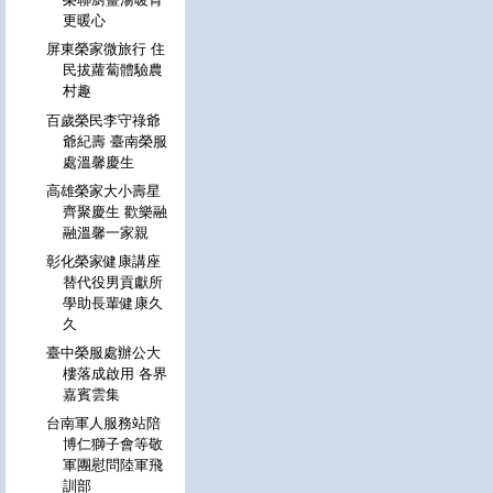
更暖心
屏東榮家微旅行 住
民拔蘿蔔體驗農
村趣
百歲榮民李守祿爺
爺紀壽 臺南榮服
處溫馨慶生
高雄榮家大小壽星
齊聚慶生 歡樂融
融溫馨一家親
彰化榮家健康講座
替代役男貢獻所
學助長輩健康久
久
臺中榮服處辦公大
樓落成啟用 各界
嘉賓雲集
台南軍人服務站陪
博仁獅子會等敬
軍團慰問陸軍飛
訓部