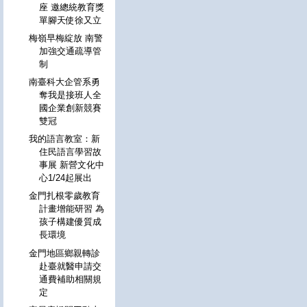
座 邀總統教育獎
單腳天使徐又立
梅嶺早梅綻放 南警
加強交通疏導管
制
南臺科大企管系勇
奪我是接班人全
國企業創新競賽
雙冠
我的語言教室：新
住民語言學習故
事展 新營文化中
心1/24起展出
金門扎根零歲教育
計畫增能研習 為
孩子構建優質成
長環境
金門地區鄉親轉診
赴臺就醫申請交
通費補助相關規
定