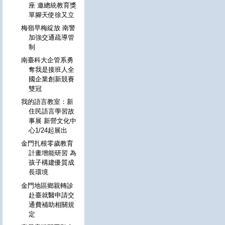
座 邀總統教育獎
單腳天使徐又立
梅嶺早梅綻放 南警
加強交通疏導管
制
南臺科大企管系勇
奪我是接班人全
國企業創新競賽
雙冠
我的語言教室：新
住民語言學習故
事展 新營文化中
心1/24起展出
金門扎根零歲教育
計畫增能研習 為
孩子構建優質成
長環境
金門地區鄉親轉診
赴臺就醫申請交
通費補助相關規
定