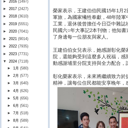
►
2016
(1497)
►
2017
(2427)
榮家表示，王建伯伯民國15年1月
►
2018
(3610)
軍旅，為國家犧牲奉獻，48年陸
工業，退休後曾擔任今日亞中雜誌
►
2019
(5551)
民國六○年大事記2本刊物；他知
►
2020
(7041)
了身邊每一位朋友與家人。
►
2021
(9014)
►
2022
(7935)
王建伯伯女兒表示，她感謝彰化榮
►
2023
(7731)
院，還能夠受到這麼多人祝福，感
▼
2024
(7118)
動感謝埔里分院支持與全力配合，
►
1月
(580)
►
2月
(577)
彰化榮家表示，未來將繼續致力於
精神，讓每位住民都能安享晚年，
►
3月
(640)
►
4月
(626)
►
5月
(656)
►
6月
(561)
►
7月
(518)
►
8月
(589)