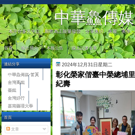
automaty do gier
中華鱻傳媒
本平台多元中立，期盼為正能量發聲，分享美好、美麗、美學，
首頁
報社簡介
本報公告
線上記者名單
連結分享
2024年12月31日星期二
彰化榮家偕臺中榮總埔
中華鱻傳媒-首頁
台灣高鐵
紀壽
臺鐵
台灣好行
嘉南藥理大學
首頁
文章