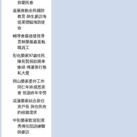
剪榮民眷
嘉藥推動全民國防
教育 師生參訪海
巡署體驗海防使
命
輔導會嚴德發視導
雲林榮服處嘉勉
職員工
彰化榮家97歲住民
陳長賢捐款購車
修繕 傳遞善行無
私大愛
岡山榮家委外工作
同仁年終感恩茶
會 答謝終年辛勞
花蓮榮家結合新任
房戶長 與住民有
約傾聽需求
中彰榮家歡迎彰濱
秀傳住院訓練醫
師參訪