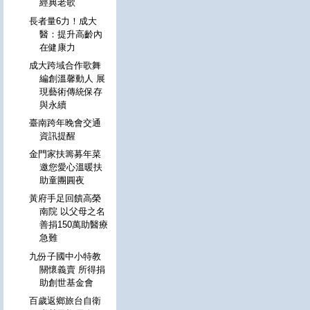
經典老歌
長者量6力！成大
醫：提升高齡內
在健康力
成大跨域合作歌舞
編創溫馨動人 展
現藝術傳統保存
與永續
臺南跨年晚會交通
資訊提醒
金門家扶籌募年菜
邀您愛心溫暖扶
助童團圓夜
黃府手足回饋高榮
南院 以父母之名
善捐150萬助醫療
急難
九份子國中小特教
關懷義賣 所得捐
助創世基金會
百歲返鄉旅台自衛