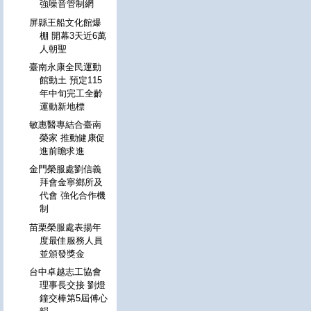
強噪音管制網
屏縣王船文化館爆
棚 開幕3天近6萬
人朝聖
臺南永康全民運動
館動土 預定115
年中旬完工全齡
運動新地標
敏惠醫專結合臺南
榮家 推動健康促
進前瞻求進
金門榮服處劉信義
拜會金寧鄉所及
代會 強化合作機
制
苗栗榮服處表揚年
度最佳服務人員
並頒發獎金
台中卓越志工協會
理事長交接 劉燈
鐘交棒第5屆傅心