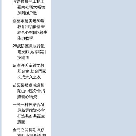
宜居康橋開工動土
臺南社宅大幅增
加興辦戶數
嘉藥蕭慧美老師獲
教育部績優計畫
結合心智圖×敘事
能力教學
28歲防護員改行配
電技師 她靠職訓
換跑道
后湖許氏宗親文教
基金會 助金門家
扶成永久之友
苗栗榮服處感謝普
陀山中區分會捐
贈善心物資
一等一科技結合AI
最新雲端辦公室
打造共好共贏生
態圈
金門召開長期照顧
推動小組會議 整