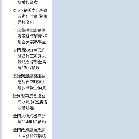
核准投資案
金大×劉氏文化學會
合辦研討會 聚焦
宗族文化
全球董楊童總會楊
澄源慷慨解囊 捐
助金大弱勢學生
金門后沙鎮南宮許
肇基許王翠秀夫
婦紀念獎學金揭
曉12/27頒發
基隆榮服處感謝喜
憨兒台南庇護工
場捐贈愛心物資
陸海警再度侵擾金
門水域 海巡廣播
示警驅離
金門大橋汽機車分
流114年1/1啟動
金門政風處廉政志
工大會暨表揚績