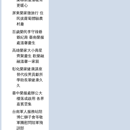
更暖心
屏東榮家微旅行 住
民拔蘿蔔體驗農
村趣
百歲榮民李守祿爺
爺紀壽 臺南榮服
處溫馨慶生
高雄榮家大小壽星
齊聚慶生 歡樂融
融溫馨一家親
彰化榮家健康講座
替代役男貢獻所
學助長輩健康久
久
臺中榮服處辦公大
樓落成啟用 各界
嘉賓雲集
台南軍人服務站陪
博仁獅子會等敬
軍團慰問陸軍飛
訓部