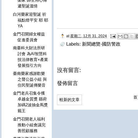
榮家 師生用心傳
遞聖誕溫情
白河榮家迎聖誕 祈
福點燈平安 耶 耶
YA
金門召開婦女權益
at
星期二, 12月 31, 2024
促進委員會
Labels:
新聞總覽-國防警政
南臺科大財法所研
討會 為AI智慧科
技法律教育×產業
發展指引方向
沒有留言:
臺南榮家感謝歡樂
之聲公益小組 與
發佈留言
住民聖誕傳樂音
金門老兵召集令獲
首
卓越金質獎 縣府
較新的文章
加碼2波抽金馬獎
籤王
金門召開老人福利
推動小組會議完
善照顧服務