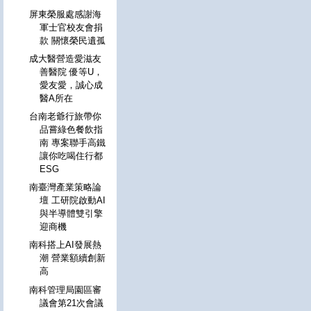
屏東榮服處感謝海
軍士官校友會捐
款 關懷榮民遺孤
成大醫營造愛滋友
善醫院 優等U，
愛友愛，誠心成
醫A所在
台南老爺行旅帶你
品嘗綠色餐飲指
南 專案聯手高鐵
讓你吃喝住行都
ESG
南臺灣產業策略論
壇 工研院啟動AI
與半導體雙引擎
迎商機
南科搭上AI發展熱
潮 營業額續創新
高
南科管理局園區審
議會第21次會議