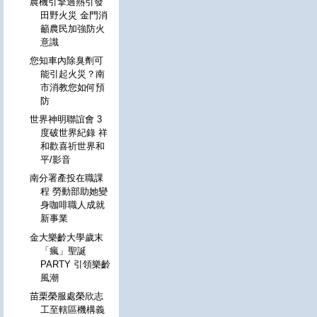
農機引擎過熱引發
田野火災 金門消
籲農民加強防火
意識
您知車內除臭劑可
能引起火災？南
市消教您如何預
防
世界神明聯誼會 3
度破世界紀錄 祥
和歡喜祈世界和
平/影音
南分署產投在職課
程 勞動部助她變
身咖啡職人成就
新事業
金大樂齡大學歲末
「瘋」聖誕
PARTY 引領樂齡
風潮
苗栗榮服處榮欣志
工至轄區機構義