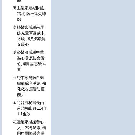
韻
岡山榮家定期財託
稽核 防杜違失罅
隙
高雄榮家感謝南屏
佛光童軍團歲末
送暖 臘八粥暖胃
又暖心
基隆榮服感謝中華
熱心發展協會愛
心捐贈 嘉惠榮民
眷
白河榮家消防自衛
編組綜合演練 強
化救災應變防護
能力
金門縣府秘書長由
呂清福出任114年
1/1生效
花蓮榮家感謝善心
人士寒冬送暖 贈
圍巾關懷榮家長