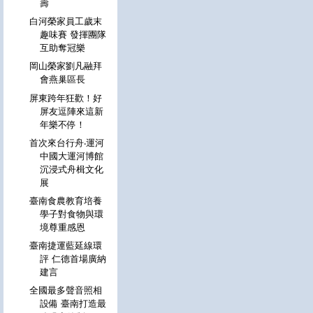
壽
白河榮家員工歲末
趣味賽 發揮團隊
互助奪冠樂
岡山榮家劉凡融拜
會燕巢區長
屏東跨年狂歡！好
屏友逗陣來這新
年樂不停！
首次來台行舟‧運河
中國大運河博館
沉浸式舟楫文化
展
臺南食農教育培養
學子對食物與環
境尊重感恩
臺南捷運藍延線環
評 仁德首場廣納
建言
全國最多聲音照相
設備 臺南打造最