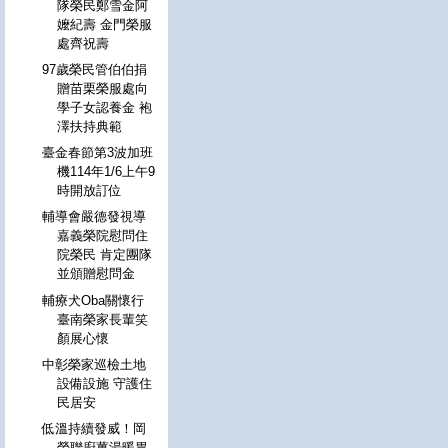
隊榮民鄭雪金阿
嬤紀壽 金門榮服
處齊祝壽
97歲榮民管伯伯捐
贈苗栗榮服處向
學子女認養金 袍
澤扶持典範
臺金春節第3波加班
機114年1/6上午9
時開放訂位
輔導會嚴德發視導
嘉義榮院慰問住
院榮民 肯定團隊
並頒贈慰問金
輔療犬Oba關懷行
臺南榮家長輩笑
顏展心懷
中彰榮家巡檢土地
設備設施 守護住
民居安
低溫持續發威！岡
榮聯廚薑湯暖胃