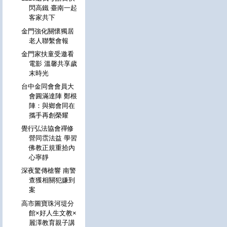
閃高鐵 臺南一起
客家共下
金門強化關懷獨居
老人聯繫會報
金門家扶童受邀看
電影 溫馨共享歲
末時光
台中金同會會員大
會圓滿達陣 鄭根
陣：與鄉會同在
攜手再創榮耀
覺行弘法協會禪修
營同霑法益 學習
佛教正規重拾內
心寧靜
深夜驚傳槍響 南警
查獲相關犯嫌到
案
高市圖寶珠河堤分
館×好人生文教×
麗澤教育親子講