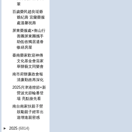
輩
百歲榮民趙良珽爺
爺紀壽 宜蘭榮服
處溫馨祝壽
屏東榮服處×衡山行
善團屏東團攜手
助低收獨居遺眷
修繕房屋
臺南榮家歡迎神傳
文化基金會蒞家
舉辦藝文同樂會
南市府辦廉政會報
清廉勤政再深化
2025月津港燈節×新
營波光節輪番登
場 亮點搶先看
南台南家扶親子營
鼓勵親子經常出
遊增進親密感
►
2025
(6814)