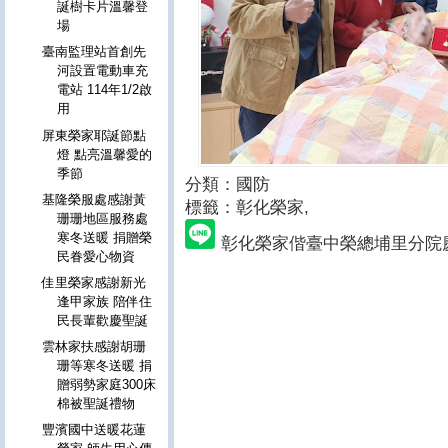
誕樹卡片溫馨登
場
臺南監理站首創先
河設置電動車充
電站 114年1/2啟
用
屏東榮家耶誕節點
燈 點亮溫馨愛的
季節
分類：國防
基隆榮服處感謝黃
標籤：彰化榮家
,
珊珊地區服務處
寒冬送暖 捐贈榮
彰化榮家偕臺中榮總埔里分院
民眷愛心物資
佳里榮家感謝新光
逢甲家族 陪伴住
民長輩歡慶聖誕
雲林家扶感謝胡珊
珊等寒冬送暖 捐
贈弱勢家庭300床
棉被聖誕禮物
豐濱國中送暖花蓮