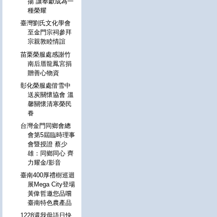
揚 讓奉獻成為一
種榮耀
臺灣劉氏文化學會
至金門宗祠參拜
宗親敦睦情誼
苗栗榮服處感謝竹
南后厝龍鳳宮捐
贈善心物資
彰化榮服處偕雪中
送炭關懷協會 溫
馨關懷清寒榮民
眷
台灣金門同鄉會總
會第5屆臨時理事
會暨授證 蔡少
雄：同鄉同心 齊
力耀金/影音
臺南400厚禮樹巡迴
展Mega City登場
黃偉哲邀您品嚐
臺南特色農產品
1228還我母語日快