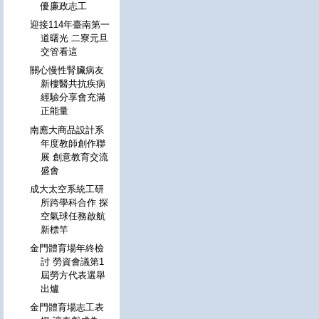
優廉政志工
迎接114年臺南第一
道曙光 二寮元旦
交管看這
關心慢性腎臟病友
新樓醫共抗疾病
經驗分享會充滿
正能量
南應大商品設計系
年度教師創作聯
展 創意教育交流
盛會
成大太空系統工研
所跨學科合作 探
空氣球任務啟航
新標竿
金門體育場年終檢
討 勞資會議第1
屆勞方代表選舉
出爐
金門體育場志工表