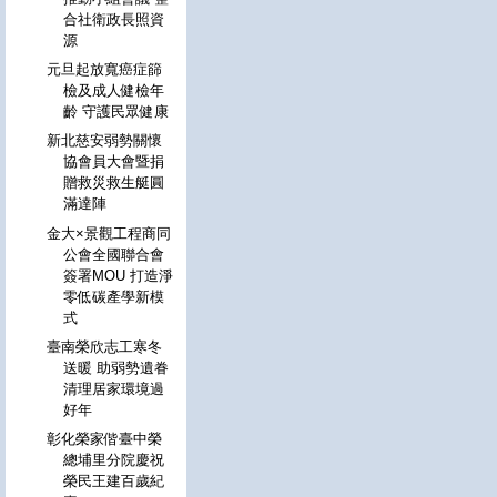
合社衛政長照資
源
元旦起放寬癌症篩
檢及成人健檢年
齡 守護民眾健康
新北慈安弱勢關懷
協會員大會暨捐
贈救災救生艇圓
滿達陣
金大×景觀工程商同
公會全國聯合會
簽署MOU 打造淨
零低碳產學新模
式
臺南榮欣志工寒冬
送暖 助弱勢遺眷
清理居家環境過
好年
彰化榮家偕臺中榮
總埔里分院慶祝
榮民王建百歲紀