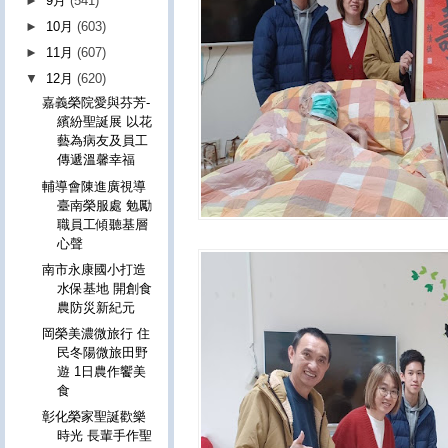
►
9月
(541)
►
10月
(603)
►
11月
(607)
▼
12月
(620)
嘉義榮院愛與芬芳-
繽紛聖誕展 以花
藝為病友及員工
傳遞溫馨幸福
輔導會陳進廣視導
臺南榮服處 勉勵
職員工傾聽基層
心聲
南市永康國小打造
水保基地 開創食
農防災新紀元
岡榮美濃微旅行 住
民冬陽微旅田野
遊 1日農作饗美
食
彰化榮家聖誕歡樂
時光 長輩手作聖