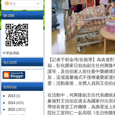
留言
QR CODE
中華鱻傳媒
【記者于郁金/彰化報導】為表達
每日新聞
福，彰化榮家日前由副主任何興隆
護等，及伯伯家人前往臺中榮總埔
辰，這場溫馨儀式不僅傳遞榮家溫
愛；活動最後，全體人員與王伯伯
新聞回顧
在活動中，何興隆副主任代表總統
►
2013
(2)
象徵對王伯伯在過去為國家付出崇
►
2014
(415)
帶領長青堂工作團隊，為壽星送上
►
2015
(1811)
院社工室同仁一起高唱《生日快樂