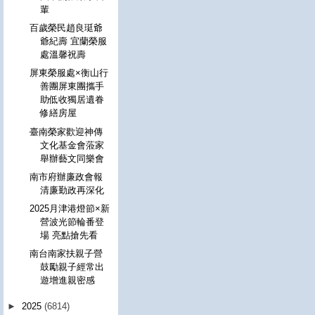
輩
百歲榮民趙良珽爺
爺紀壽 宜蘭榮服
處溫馨祝壽
屏東榮服處×衡山行
善團屏東團攜手
助低收獨居遺眷
修繕房屋
臺南榮家歡迎神傳
文化基金會蒞家
舉辦藝文同樂會
南市府辦廉政會報
清廉勤政再深化
2025月津港燈節×新
營波光節輪番登
場 亮點搶先看
南台南家扶親子營
鼓勵親子經常出
遊增進親密感
►
2025
(6814)