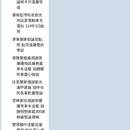
誕樹卡片溫馨登
場
臺南監理站首創先
河設置電動車充
電站 114年1/2啟
用
屏東榮家耶誕節點
燈 點亮溫馨愛的
季節
基隆榮服處感謝黃
珊珊地區服務處
寒冬送暖 捐贈榮
民眷愛心物資
佳里榮家感謝新光
逢甲家族 陪伴住
民長輩歡慶聖誕
雲林家扶感謝胡珊
珊等寒冬送暖 捐
贈弱勢家庭300床
棉被聖誕禮物
豐濱國中送暖花蓮