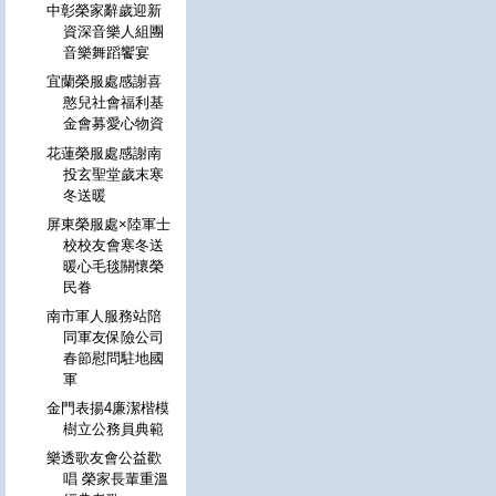
中彰榮家辭歲迎新
資深音樂人組團
音樂舞蹈饗宴
宜蘭榮服處感謝喜
憨兒社會福利基
金會募愛心物資
花蓮榮服處感謝南
投玄聖堂歲末寒
冬送暖
屏東榮服處×陸軍士
校校友會寒冬送
暖心毛毯關懷榮
民眷
南市軍人服務站陪
同軍友保險公司
春節慰問駐地國
軍
金門表揚4廉潔楷模
樹立公務員典範
樂透歌友會公益歡
唱 榮家長輩重溫