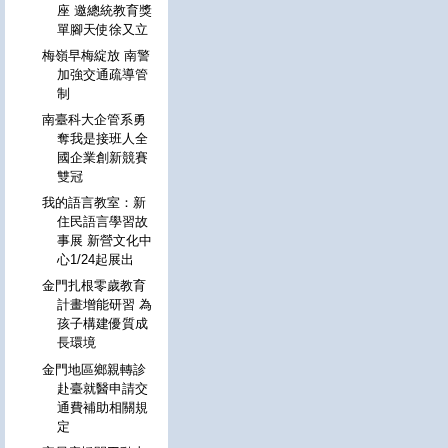
座 邀總統教育獎
單腳天使徐又立
梅嶺早梅綻放 南警
加強交通疏導管
制
南臺科大企管系勇
奪我是接班人全
國企業創新競賽
雙冠
我的語言教室：新
住民語言學習故
事展 新營文化中
心1/24起展出
金門扎根零歲教育
計畫增能研習 為
孩子構建優質成
長環境
金門地區鄉親轉診
赴臺就醫申請交
通費補助相關規
定