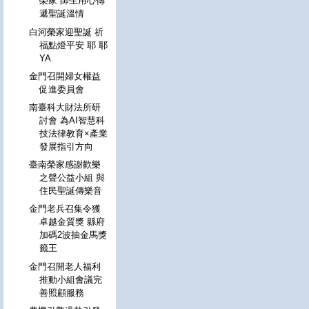
榮家 師生用心傳
遞聖誕溫情
白河榮家迎聖誕 祈
福點燈平安 耶 耶
YA
金門召開婦女權益
促進委員會
南臺科大財法所研
討會 為AI智慧科
技法律教育×產業
發展指引方向
臺南榮家感謝歡樂
之聲公益小組 與
住民聖誕傳樂音
金門老兵召集令獲
卓越金質獎 縣府
加碼2波抽金馬獎
籤王
金門召開老人福利
推動小組會議完
善照顧服務