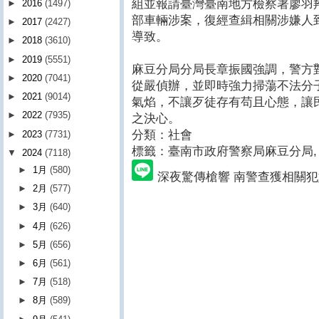
組並報請臺灣臺南地方檢察署廖羽
►
2016
(1497)
部車輛涉案，復經查緝相關涉嫌人
►
2017
(2427)
導致。
►
2018
(3610)
►
2019
(5551)
麻豆分局分局長章振國強調，警方
►
2020
(7041)
從嚴偵辦，並即時強力掃蕩不法分
►
2021
(9014)
氣焰，不讓歹徒存有苟且心態，讓
►
2022
(7935)
之決心。
分類：社會
►
2023
(7731)
標籤：臺南市政府警察局麻豆分局
,
▼
2024
(7118)
►
1月
(580)
深夜驚傳槍響 南警查獲相關
►
2月
(577)
►
3月
(640)
►
4月
(626)
►
5月
(656)
►
6月
(561)
►
7月
(518)
►
8月
(589)