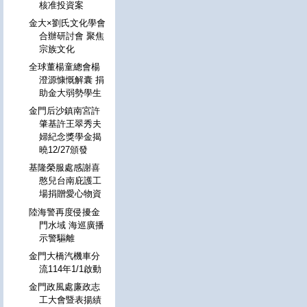
核准投資案
金大×劉氏文化學會
合辦研討會 聚焦
宗族文化
全球董楊童總會楊
澄源慷慨解囊 捐
助金大弱勢學生
金門后沙鎮南宮許
肇基許王翠秀夫
婦紀念獎學金揭
曉12/27頒發
基隆榮服處感謝喜
憨兒台南庇護工
場捐贈愛心物資
陸海警再度侵擾金
門水域 海巡廣播
示警驅離
金門大橋汽機車分
流114年1/1啟動
金門政風處廉政志
工大會暨表揚績