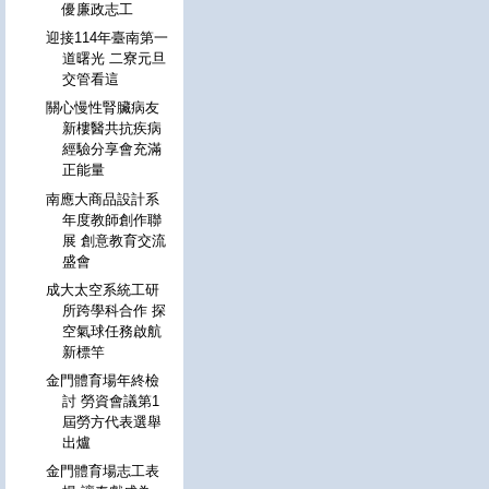
優廉政志工
迎接114年臺南第一
道曙光 二寮元旦
交管看這
關心慢性腎臟病友
新樓醫共抗疾病
經驗分享會充滿
正能量
南應大商品設計系
年度教師創作聯
展 創意教育交流
盛會
成大太空系統工研
所跨學科合作 探
空氣球任務啟航
新標竿
金門體育場年終檢
討 勞資會議第1
屆勞方代表選舉
出爐
金門體育場志工表