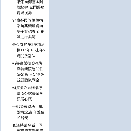
隊榮民鄭雪金阿
嬤紀壽 金門榮服
處齊祝壽
97歲榮民管伯伯捐
贈苗栗榮服處向
學子女認養金 袍
澤扶持典範
臺金春節第3波加班
機114年1/6上午9
時開放訂位
輔導會嚴德發視導
嘉義榮院慰問住
院榮民 肯定團隊
並頒贈慰問金
輔療犬Oba關懷行
臺南榮家長輩笑
顏展心懷
中彰榮家巡檢土地
設備設施 守護住
民居安
低溫持續發威！岡
榮聯廚薑湯暖胃