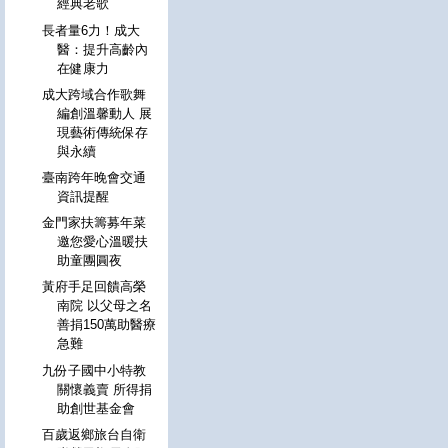
經典老歌
長者量6力！成大
醫：提升高齡內
在健康力
成大跨域合作歌舞
編創溫馨動人 展
現藝術傳統保存
與永續
臺南跨年晚會交通
資訊提醒
金門家扶籌募年菜
邀您愛心溫暖扶
助童團圓夜
黃府手足回饋高榮
南院 以父母之名
善捐150萬助醫療
急難
九份子國中小特教
關懷義賣 所得捐
助創世基金會
百歲返鄉旅台自衛