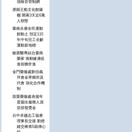
強噪音管制網
屏縣王船文化館爆
棚 開幕3天近6萬
人朝聖
臺南永康全民運動
館動土 預定115
年中旬完工全齡
運動新地標
敏惠醫專結合臺南
榮家 推動健康促
進前瞻求進
金門榮服處劉信義
拜會金寧鄉所及
代會 強化合作機
制
苗栗榮服處表揚年
度最佳服務人員
並頒發獎金
台中卓越志工協會
理事長交接 劉燈
鐘交棒第5屆傅心