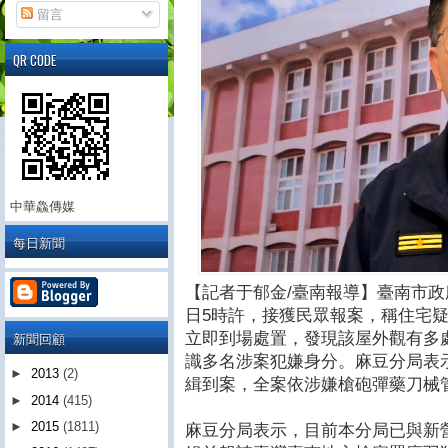
留言
QR CODE
中華鱻傳媒
每日新聞
【記者于郁金/臺南報導】臺南市政府
日5時許，接獲民眾報案，稱住宅
新聞回顧
立即到場處置，發現該屋外觀有多
識多名涉案犯嫌身分。麻豆分局表
►
2013
(2)
緝到案，全案依涉嫌槍砲彈藥刀械
►
2014
(415)
►
2015
(1811)
麻豆分局表示，目前本分局已與新