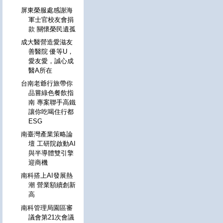
屏東榮服處感謝海
軍士官校友會捐
款 關懷榮民遺孤
成大醫營造愛滋友
善醫院 優等U，
愛友愛，誠心成
醫A所在
台南老爺行旅帶你
品嘗綠色餐飲指
南 專案聯手高鐵
讓你吃喝住行都
ESG
南臺灣產業策略論
壇 工研院啟動AI
與半導體雙引擎
迎商機
南科搭上AI發展熱
潮 營業額續創新
高
南科管理局園區審
議會第21次會議