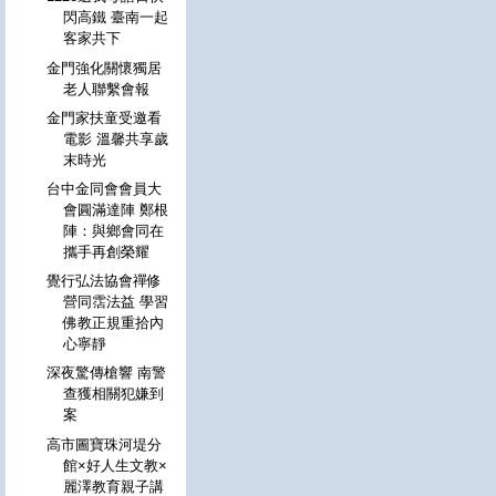
閃高鐵 臺南一起
客家共下
金門強化關懷獨居
老人聯繫會報
金門家扶童受邀看
電影 溫馨共享歲
末時光
台中金同會會員大
會圓滿達陣 鄭根
陣：與鄉會同在
攜手再創榮耀
覺行弘法協會禪修
營同霑法益 學習
佛教正規重拾內
心寧靜
深夜驚傳槍響 南警
查獲相關犯嫌到
案
高市圖寶珠河堤分
館×好人生文教×
麗澤教育親子講