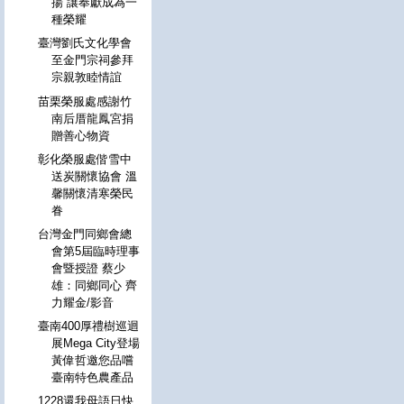
揚 讓奉獻成為一
種榮耀
臺灣劉氏文化學會
至金門宗祠參拜
宗親敦睦情誼
苗栗榮服處感謝竹
南后厝龍鳳宮捐
贈善心物資
彰化榮服處偕雪中
送炭關懷協會 溫
馨關懷清寒榮民
眷
台灣金門同鄉會總
會第5屆臨時理事
會暨授證 蔡少
雄：同鄉同心 齊
力耀金/影音
臺南400厚禮樹巡迴
展Mega City登場
黃偉哲邀您品嚐
臺南特色農產品
1228還我母語日快