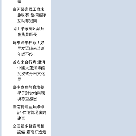
壽
白河榮家員工歲末
趣味賽 發揮團隊
互助奪冠樂
岡山榮家劉凡融拜
會燕巢區長
屏東跨年狂歡！好
屏友逗陣來這新
年樂不停！
首次來台行舟‧運河
中國大運河博館
沉浸式舟楫文化
展
臺南食農教育培養
學子對食物與環
境尊重感恩
臺南捷運藍延線環
評 仁德首場廣納
建言
全國最多聲音照相
設備 臺南打造最