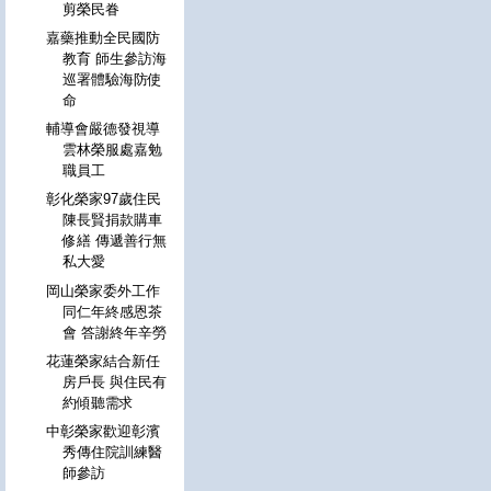
剪榮民眷
嘉藥推動全民國防
教育 師生參訪海
巡署體驗海防使
命
輔導會嚴德發視導
雲林榮服處嘉勉
職員工
彰化榮家97歲住民
陳長賢捐款購車
修繕 傳遞善行無
私大愛
岡山榮家委外工作
同仁年終感恩茶
會 答謝終年辛勞
花蓮榮家結合新任
房戶長 與住民有
約傾聽需求
中彰榮家歡迎彰濱
秀傳住院訓練醫
師參訪