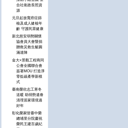
合社衛政長照資
源
元旦起放寬癌症篩
檢及成人健檢年
齡 守護民眾健康
新北慈安弱勢關懷
協會員大會暨捐
贈救災救生艇圓
滿達陣
金大×景觀工程商同
公會全國聯合會
簽署MOU 打造淨
零低碳產學新模
式
臺南榮欣志工寒冬
送暖 助弱勢遺眷
清理居家環境過
好年
彰化榮家偕臺中榮
總埔里分院慶祝
榮民王建百歲紀