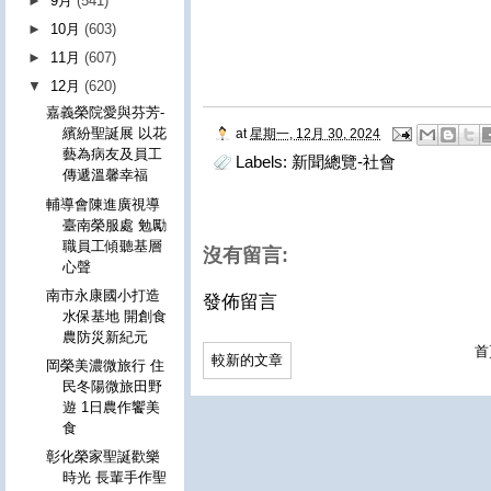
►
9月
(541)
►
10月
(603)
►
11月
(607)
▼
12月
(620)
嘉義榮院愛與芬芳-
繽紛聖誕展 以花
at
星期一, 12月 30, 2024
藝為病友及員工
Labels:
新聞總覽-社會
傳遞溫馨幸福
輔導會陳進廣視導
臺南榮服處 勉勵
職員工傾聽基層
沒有留言:
心聲
南市永康國小打造
發佈留言
水保基地 開創食
農防災新紀元
首
較新的文章
岡榮美濃微旅行 住
民冬陽微旅田野
遊 1日農作饗美
食
彰化榮家聖誕歡樂
時光 長輩手作聖