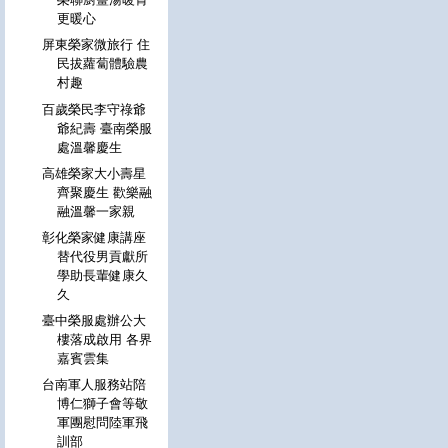
更暖心
屏東榮家微旅行 住
民拔蘿蔔體驗農
村趣
百歲榮民李守祿爺
爺紀壽 臺南榮服
處溫馨慶生
高雄榮家大小壽星
齊聚慶生 歡樂融
融溫馨一家親
彰化榮家健康講座
替代役男貢獻所
學助長輩健康久
久
臺中榮服處辦公大
樓落成啟用 各界
嘉賓雲集
台南軍人服務站陪
博仁獅子會等敬
軍團慰問陸軍飛
訓部