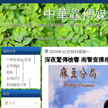
automaty do gier
中華鱻傳媒
本平台多元中立，期盼為正能量發聲，分享美好、美麗、美學，
首頁
報社簡介
本報公告
線上記者名單
連結分享
2024年12月30日星期一
深夜驚傳槍響 南警查獲
中華鱻傳媒-首頁
台灣高鐵
臺鐵
台灣好行
嘉南藥理大學
首頁
文章