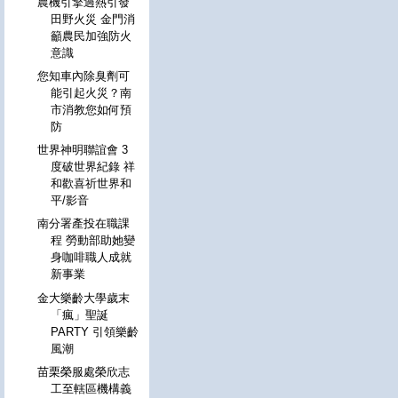
農機引擎過熱引發
田野火災 金門消
籲農民加強防火
意識
您知車內除臭劑可
能引起火災？南
市消教您如何預
防
世界神明聯誼會 3
度破世界紀錄 祥
和歡喜祈世界和
平/影音
南分署產投在職課
程 勞動部助她變
身咖啡職人成就
新事業
金大樂齡大學歲末
「瘋」聖誕
PARTY 引領樂齡
風潮
苗栗榮服處榮欣志
工至轄區機構義