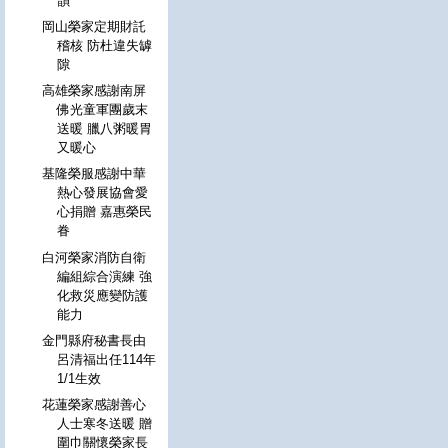
韻
岡山榮家定期財託
稽核 防杜違失罅
隙
高雄榮家感謝南屏
佛光童軍團歲末
送暖 臘八粥暖胃
又暖心
基隆榮服感謝中華
熱心發展協會愛
心捐贈 嘉惠榮民
眷
白河榮家消防自衛
編組綜合演練 強
化救災應變防護
能力
金門縣府秘書長由
呂清福出任114年
1/1生效
花蓮榮家感謝善心
人士寒冬送暖 贈
圍巾關懷榮家長