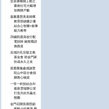
宜居康橋開工動土
臺南社宅大幅增
加興辦戶數
嘉藥蕭慧美老師獲
教育部績優計畫
結合心智圖×敘事
能力教學
28歲防護員改行配
電技師 她靠職訓
換跑道
后湖許氏宗親文教
基金會 助金門家
扶成永久之友
苗栗榮服處感謝普
陀山中區分會捐
贈善心物資
一等一科技結合AI
最新雲端辦公室
打造共好共贏生
態圈
金門召開長期照顧
推動小組會議 整