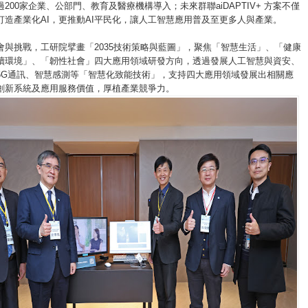
200家企業、公部門、教育及醫療機構導入；未來群聯aiDAPTIV+ 方案不僅
打造產業化AI，更推動AI平民化，讓人工智慧應用普及至更多人與產業。
會與挑戰，工研院擘畫「2035技術策略與藍圖」，聚焦「智慧生活」、「健康
續環境」、「韌性社會」四大應用領域研發方向，透過發展人工智慧與資安、
5G通訊、智慧感測等「智慧化致能技術」，支持四大應用領域發展出相關應
創新系統及應用服務價值，厚植產業競爭力。