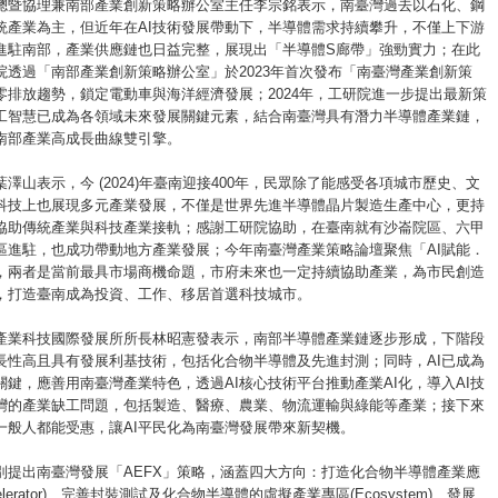
總暨協理兼南部產業創新策略辦公室主任李宗銘表示，南臺灣過去以石化、鋼
統產業為主，但近年在AI技術發展帶動下，半導體需求持續攀升，不僅上下游
進駐南部，產業供應鏈也日益完整，展現出「半導體S廊帶」強勁實力；在此
院透過「南部產業創新策略辦公室」於2023年首次發布「南臺灣產業創新策
零排放趨勢，鎖定電動車與海洋經濟發展；2024年，工研院進一步提出最新策
人工智慧已成為各領域未來發展關鍵元素，結合南臺灣具有潛力半導體產業鏈，
南部產業高成長曲線雙引擎。
澤山表示，今 (2024)年臺南迎接400年，民眾除了能感受各項城市歷史、文
科技上也展現多元產業發展，不僅是世界先進半導體晶片製造生產中心，更持
協助傳統產業與科技產業接軌；感謝工研院協助，在臺南就有沙崙院區、六甲
區進駐，也成功帶動地方產業發展；今年南臺灣產業策略論壇聚焦「AI賦能．
，兩者是當前最具市場商機命題，市府未來也一定持續協助產業，為市民創造
，打造臺南成為投資、工作、移居首選科技城市。
產業科技國際發展所所長林昭憲發表示，南部半導體產業鏈逐步形成，下階段
長性高且具有發展利基技術，包括化合物半導體及先進封測；同時，AI已成為
關鍵，應善用南臺灣產業特色，透過AI核心技術平台推動產業AI化，導入AI技
灣的產業缺工問題，包括製造、醫療、農業、物流運輸與綠能等產業；接下來
一般人都能受惠，讓AI平民化為南臺灣發展帶來新契機。
別提出南臺灣發展「AEFX」策略，涵蓋四大方向：打造化合物半導體產業應
elerator)、完善封裝測試及化合物半導體的虛擬產業專區(Ecosystem)、發展