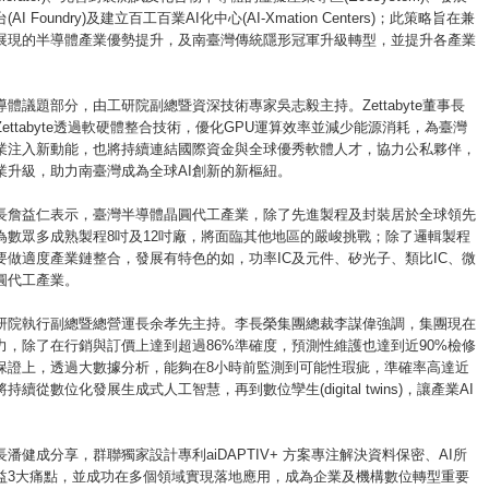
AI Foundry)及建立百工百業AI化中心(AI-Xmation Centers)；此策略旨在兼
展現的半導體產業優勢提升，及南臺灣傳統隱形冠軍升級轉型，並提升各產業
體議題部分，由工研院副總暨資深技術專家吳志毅主持。Zettabyte董事長
ettabyte透過軟硬體整合技術，優化GPU運算效率並減少能源消耗，為臺灣
產業注入新動能，也將持續連結國際資金與全球優秀軟體人才，協力公私夥伴，
產業升級，助力南臺灣成為全球AI創新的新樞紐。
長詹益仁表示，臺灣半導體晶圓代工產業，除了先進製程及封裝居於全球領先
為數眾多成熟製程8吋及12吋廠，將面臨其他地區的嚴峻挑戰；除了邏輯製程
要做適度產業鏈整合，發展有特色的如，功率IC及元件、矽光子、類比IC、微
圓代工產業。
工研院執行副總暨總營運長余孝先主持。李長榮集團總裁李謀偉強調，集團現在
餘力，除了在行銷與訂價上達到超過86%準確度，預測性維護也達到近90%檢修
保證上，透過大數據分析，能夠在8小時前監測到可能性瑕疵，準確率高達近
持續從數位化發展生成式人工智慧，再到數位孿生(digital twins)，讓產業AI
。
潘健成分享，群聯獨家設計專利aiDAPTIV+ 方案專注解決資料保密、AI所
益3大痛點，並成功在多個領域實現落地應用，成為企業及機構數位轉型重要