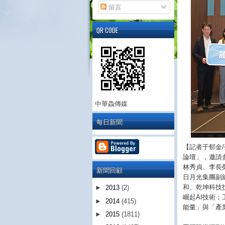
留言
QR CODE
中華鱻傳媒
每日新聞
【記者于郁金/
論壇」，邀請
林秀貞、李長
新聞回顧
日月光集團副總
和、乾坤科技
►
2013
(2)
崛起AI技術
►
2014
(415)
能量」與「產
►
2015
(1811)