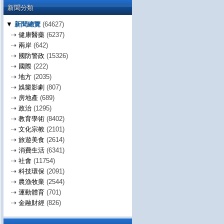
新聞分類
▼
新聞總覽
(64627)
⇢
健康醫藥
(6237)
⇢
兩岸
(642)
⇢
國防警政
(15326)
⇢
國際
(222)
⇢
地方
(2035)
⇢
娛樂影劇
(807)
⇢
房地產
(689)
⇢
政治
(1295)
⇢
教育學術
(8402)
⇢
文化宗教
(2101)
⇢
旅遊美食
(2614)
⇢
消費生活
(6341)
⇢
社會
(11754)
⇢
科技環保
(2091)
⇢
農漁牧業
(2544)
⇢
運動體育
(701)
⇢
金融財經
(826)