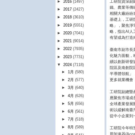
工研院資深副
►
2016
(1497)
鐵、農業等傳
►
2017
(2427)
相關大廠紛紛
►
2018
(3610)
基礎上，工研
►
2019
(5551)
略」，聚焦淨
略，指出AI
►
2020
(7041)
有望成為打造
►
2021
(9014)
►
2022
(7935)
臺南市副市長葉
化魅力面貌，
►
2023
(7731)
續以創新研發
▼
2024
(7118)
院區及南創院
►
1月
(580)
半導體領航」
更多就業機會
►
2月
(577)
►
3月
(640)
工研院副總暨
►
4月
(626)
應聚焦市場成
►
5月
(656)
全球產業發展
術以緩解南臺
►
6月
(561)
從中小企業到
►
7月
(518)
►
8月
(589)
工研院今年特
用加速器(Acc