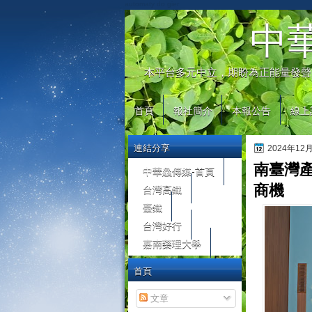
automaty do gier
中
本平台多元中立，期盼為正能量發聲
首頁
報社簡介
本報公告
線上
連結分享
2024年12
南臺灣產
中華鱻傳媒-首頁
台灣高鐵
商機
臺鐵
台灣好行
嘉南藥理大學
首頁
文章