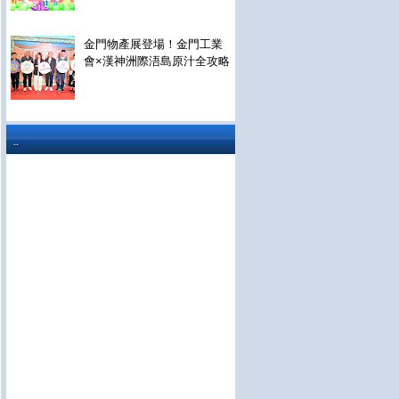
金門物產展登場！金門工業
會×漢神洲際浯島原汁全攻略
..