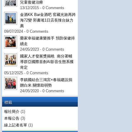
兒童復健治療
13/12/2015 - 0 Comments
金酒KK Bar金酒吧 窖藏光旅再跨
海72變 郭書瑤1日店長辣台妹力
薦
09/07/2024 - 0 Comments
榮家幸福健康樂推手 預防保健持
續走
24/05/2023 - 0 Comments
國家人才發展獎揭曉 南分署輔
導群亞國際首創AI影音生態系獲
肯定
05/12/2025 - 0 Comments
李鎮國結合三鴻宮×春福建設捐
贈白米 關懷助弱勢
24/05/2020 - 0 Comments
標籤
報社簡介
(1)
本報公告
(3)
線上記者名單
(1)