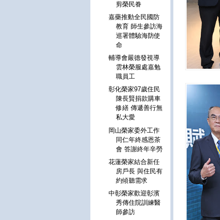
剪榮民眷
嘉藥推動全民國防
教育 師生參訪海
巡署體驗海防使
命
輔導會嚴德發視導
雲林榮服處嘉勉
職員工
彰化榮家97歲住民
陳長賢捐款購車
修繕 傳遞善行無
私大愛
岡山榮家委外工作
同仁年終感恩茶
會 答謝終年辛勞
花蓮榮家結合新任
房戶長 與住民有
約傾聽需求
中彰榮家歡迎彰濱
秀傳住院訓練醫
師參訪