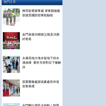
熱門文章
嘹亮歌聲展軍威 屏東縣後備
部接受國防部軍歌驗收
金門表揚16模範父親及16新
好爸爸
永康高地大淹水疑地下排水
溝崩壞 要求市府對症下藥解
決
苗栗榮服處謝浚豪處長布達
宣誓典禮
金門數位縣民卡啟動！智慧