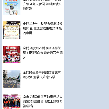
升級全島支付圈 加碼回饋限
時開跑
金門115年中秋配售酒8/17起
展開 配售認證或恢復請期限
內申辦
金門金鑽婚79對表揚溫馨登
場！5對獲白金婚走過70年歲
月
金門民生路中興路口實施車
道分流 駕駛人注意行駛
南市第5屆優良不動產經紀人
員暨第2屆優良地政士頒獎典
禮/影音