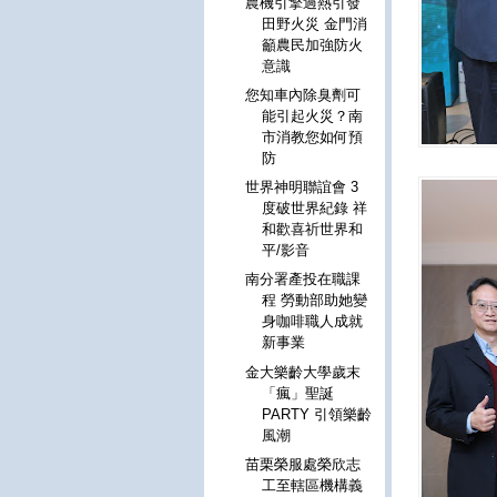
農機引擎過熱引發
田野火災 金門消
籲農民加強防火
意識
您知車內除臭劑可
能引起火災？南
市消教您如何預
防
世界神明聯誼會 3
度破世界紀錄 祥
和歡喜祈世界和
平/影音
南分署產投在職課
程 勞動部助她變
身咖啡職人成就
新事業
金大樂齡大學歲末
「瘋」聖誕
PARTY 引領樂齡
風潮
苗栗榮服處榮欣志
工至轄區機構義