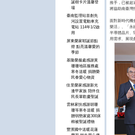
誕樹卡片溫馨登
推手，已被超過
場
將協助南臺灣
臺南監理站首創先
面對新時代機
河設置電動車充
樂活」、「永
電站 114年1/2啟
半導體晶片、
用
用需求、展現
屏東榮家耶誕節點
燈 點亮溫馨愛的
季節
基隆榮服處感謝黃
珊珊地區服務處
寒冬送暖 捐贈榮
民眷愛心物資
佳里榮家感謝新光
逢甲家族 陪伴住
民長輩歡慶聖誕
雲林家扶感謝胡珊
珊等寒冬送暖 捐
贈弱勢家庭300床
棉被聖誕禮物
豐濱國中送暖花蓮