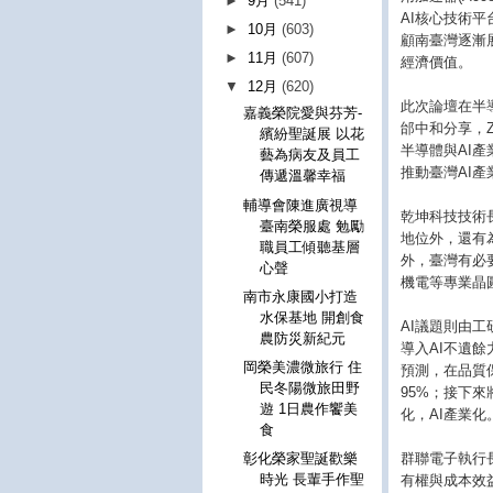
►
9月
(541)
AI核心技術平台(
►
10月
(603)
顧南臺灣逐漸
►
11月
(607)
經濟價值。
▼
12月
(620)
此次論壇在半導
嘉義榮院愛與芬芳-
邰中和分享，Z
繽紛聖誕展 以花
半導體與AI
藝為病友及員工
推動臺灣AI
傳遞溫馨幸福
輔導會陳進廣視導
乾坤科技技術
臺南榮服處 勉勵
地位外，還有
職員工傾聽基層
外，臺灣有必
心聲
機電等專業晶
南市永康國小打造
水保基地 開創食
AI議題則由
農防災新紀元
導入AI不遺
岡榮美濃微旅行 住
預測，在品質
民冬陽微旅田野
95%；接下來將
遊 1日農作饗美
化，AI產業化
食
群聯電子執行長
彰化榮家聖誕歡樂
時光 長輩手作聖
有權與成本效