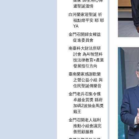
榮家 師生用心傳
遞聖誕溫情
白河榮家迎聖誕 祈
福點燈平安 耶 耶
YA
金門召開婦女權益
促進委員會
南臺科大財法所研
討會 為AI智慧科
技法律教育×產業
發展指引方向
臺南榮家感謝歡樂
之聲公益小組 與
住民聖誕傳樂音
金門老兵召集令獲
卓越金質獎 縣府
加碼2波抽金馬獎
籤王
金門召開老人福利
推動小組會議完
善照顧服務