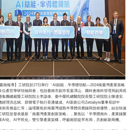
臺南報導】工研院於27日舉行「AI賦能．半導體領航—2024南臺灣產業策略
多位產官學研領袖與會，包括臺南市副市長葉澤山、國科會南科管理局副局長
榮集團總裁暨工研院院士李謀偉、臺中榮民總醫院院長暨工研院院士陳適安、
經理洪志斌、群聯電子執行長潘健成、AI新創公司Zettabyte董事長邰中
技術長詹益仁等；論壇聚焦於南臺灣成熟半導體供應鏈與技術優勢，結合快速
；工研院並發表最新「南臺灣產業創新策略」，聚焦以「半導體南向，產業鏈聚
業AI化、AI平民化」雙引擎產業架構，呼籲南部提早布局，共創嶄新商機。