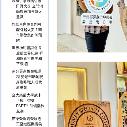
農機引擎過熱引發
田野火災 金門消
籲農民加強防火
意識
您知車內除臭劑可
能引起火災？南
市消教您如何預
防
世界神明聯誼會 3
度破世界紀錄 祥
和歡喜祈世界和
平/影音
南分署產投在職課
程 勞動部助她變
身咖啡職人成就
新事業
金大樂齡大學歲末
「瘋」聖誕
PARTY 引領樂齡
風潮
苗栗榮服處榮欣志
工至轄區機構義