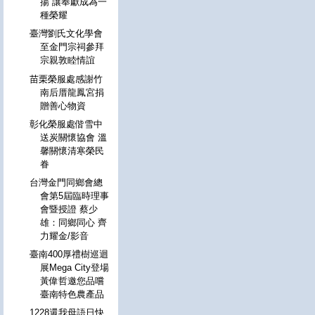
揚 讓奉獻成為一
種榮耀
臺灣劉氏文化學會
至金門宗祠參拜
宗親敦睦情誼
苗栗榮服處感謝竹
南后厝龍鳳宮捐
贈善心物資
彰化榮服處偕雪中
送炭關懷協會 溫
馨關懷清寒榮民
眷
台灣金門同鄉會總
會第5屆臨時理事
會暨授證 蔡少
雄：同鄉同心 齊
力耀金/影音
臺南400厚禮樹巡迴
展Mega City登場
黃偉哲邀您品嚐
臺南特色農產品
1228還我母語日快