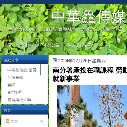
automaty do gier
中華鱻傳媒
本平台多元中立，期盼為正能量發聲，分享美好、美麗、美學，
首頁
報社簡介
本報公告
線上記者名單
連結分享
2024年12月26日星期四
南分署產投在職課程 勞
中華鱻傳媒-首頁
台灣高鐵
就新事業
臺鐵
台灣好行
嘉南藥理大學
首頁
文章