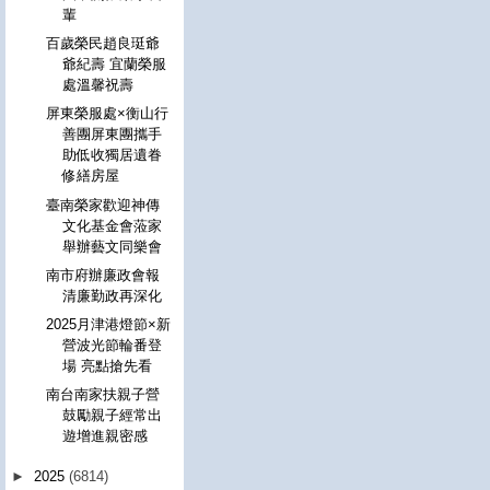
輩
百歲榮民趙良珽爺
爺紀壽 宜蘭榮服
處溫馨祝壽
屏東榮服處×衡山行
善團屏東團攜手
助低收獨居遺眷
修繕房屋
臺南榮家歡迎神傳
文化基金會蒞家
舉辦藝文同樂會
南市府辦廉政會報
清廉勤政再深化
2025月津港燈節×新
營波光節輪番登
場 亮點搶先看
南台南家扶親子營
鼓勵親子經常出
遊增進親密感
►
2025
(6814)