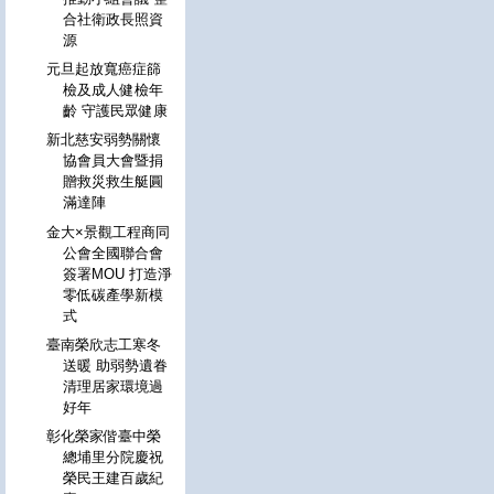
合社衛政長照資
源
元旦起放寬癌症篩
檢及成人健檢年
齡 守護民眾健康
新北慈安弱勢關懷
協會員大會暨捐
贈救災救生艇圓
滿達陣
金大×景觀工程商同
公會全國聯合會
簽署MOU 打造淨
零低碳產學新模
式
臺南榮欣志工寒冬
送暖 助弱勢遺眷
清理居家環境過
好年
彰化榮家偕臺中榮
總埔里分院慶祝
榮民王建百歲紀