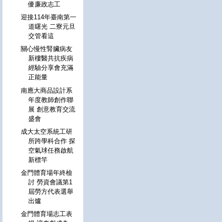
優廉政志工
迎接114年臺南第一
道曙光 二寮元旦
交管看這
關心慢性腎臟病友
新樓醫共抗疾病
經驗分享會充滿
正能量
南應大商品設計系
年度教師創作聯
展 創意教育交流
盛會
成大太空系統工研
所跨學科合作 探
空氣球任務啟航
新標竿
金門體育場年終檢
討 勞資會議第1
屆勞方代表選舉
出爐
金門體育場志工表