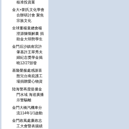
核准投資案
金大×劉氏文化學會
合辦研討會 聚焦
宗族文化
全球董楊童總會楊
澄源慷慨解囊 捐
助金大弱勢學生
金門后沙鎮南宮許
肇基許王翠秀夫
婦紀念獎學金揭
曉12/27頒發
基隆榮服處感謝喜
憨兒台南庇護工
場捐贈愛心物資
陸海警再度侵擾金
門水域 海巡廣播
示警驅離
金門大橋汽機車分
流114年1/1啟動
金門政風處廉政志
工大會暨表揚績