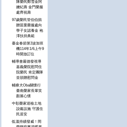
隊榮民鄭雪金阿
嬤紀壽 金門榮服
處齊祝壽
97歲榮民管伯伯捐
贈苗栗榮服處向
學子女認養金 袍
澤扶持典範
臺金春節第3波加班
機114年1/6上午9
時開放訂位
輔導會嚴德發視導
嘉義榮院慰問住
院榮民 肯定團隊
並頒贈慰問金
輔療犬Oba關懷行
臺南榮家長輩笑
顏展心懷
中彰榮家巡檢土地
設備設施 守護住
民居安
低溫持續發威！岡
榮聯廚薑湯暖胃