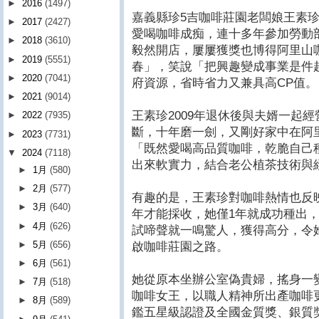
►
2016
(1497)
嘉義縣珍5吉咖啡莊園老闆娘王素
►
2017
(2427)
愛喝咖啡成痴，連十多年參加勞動
►
2018
(3610)
毅然開店，屢屢獲獎也博得阿里山
►
2019
(5551)
春」，笑說「把興趣變成事業是件
►
2020
(7041)
府資源，省時省力又兼具高CP值。
►
2021
(9014)
王素珍2009年退休後與夫婿一起
►
2022
(7935)
斷，十年磨一劍，又剛好家中在阿里
►
2023
(7731)
「既然愛喝高品質咖啡，乾脆自己
▼
2024
(7118)
出來軟實力，結合老公植茶技術與
►
1月
(580)
►
2月
(577)
有趣的是，王素珍對咖啡熱情也反
►
3月
(640)
年才能採收，她僅1年就成功種出
►
4月
(626)
試啼聲就一鳴驚人，獲得高分，令
►
5月
(656)
啟咖啡莊園之路。
►
6月
(561)
她從原本坐辦公室偽貴婦，搖身一
►
7月
(518)
咖啡女王，以職人精神所出產咖啡
►
8月
(589)
鑑五星級認證及全國金質獎、銀質