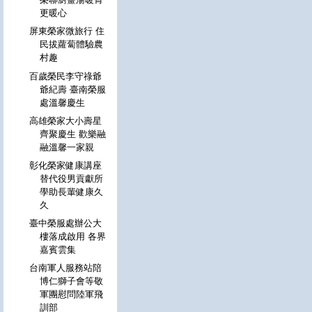
更暖心
屏東榮家微旅行 住
民拔蘿蔔體驗農
村趣
百歲榮民李守祿爺
爺紀壽 臺南榮服
處溫馨慶生
高雄榮家大小壽星
齊聚慶生 歡樂融
融溫馨一家親
彰化榮家健康講座
替代役男貢獻所
學助長輩健康久
久
臺中榮服處辦公大
樓落成啟用 各界
嘉賓雲集
台南軍人服務站陪
博仁獅子會等敬
軍團慰問陸軍飛
訓部