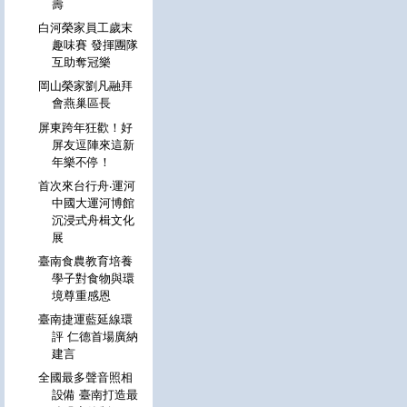
壽
白河榮家員工歲末
趣味賽 發揮團隊
互助奪冠樂
岡山榮家劉凡融拜
會燕巢區長
屏東跨年狂歡！好
屏友逗陣來這新
年樂不停！
首次來台行舟‧運河
中國大運河博館
沉浸式舟楫文化
展
臺南食農教育培養
學子對食物與環
境尊重感恩
臺南捷運藍延線環
評 仁德首場廣納
建言
全國最多聲音照相
設備 臺南打造最