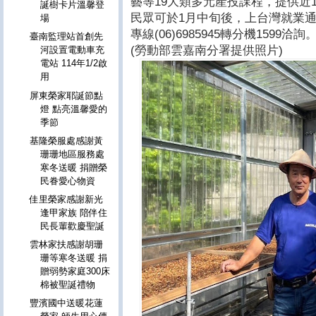
藝等19大類多元產投課程，提供近1
誕樹卡片溫馨登
民眾可於1月中旬後，上台灣就業
場
專線(06)6985945轉分機1599洽詢
臺南監理站首創先
(勞動部雲嘉南分署提供照片)
河設置電動車充
電站 114年1/2啟
用
屏東榮家耶誕節點
燈 點亮溫馨愛的
季節
基隆榮服處感謝黃
珊珊地區服務處
寒冬送暖 捐贈榮
民眷愛心物資
佳里榮家感謝新光
逢甲家族 陪伴住
民長輩歡慶聖誕
雲林家扶感謝胡珊
珊等寒冬送暖 捐
贈弱勢家庭300床
棉被聖誕禮物
豐濱國中送暖花蓮