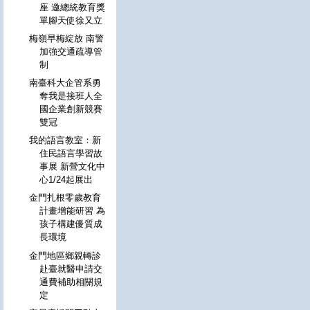
座 邀總統教育獎
單腳天使徐又立
梅嶺早梅綻放 南警
加強交通疏導管
制
南臺科大企管系勇
奪我是接班人全
國企業創新競賽
雙冠
我的語言教室：新
住民語言學習故
事展 新營文化中
心1/24起展出
金門扎根零歲教育
計畫增能研習 為
孩子構建優質成
長環境
金門地區鄉親轉診
赴臺就醫申請交
通費補助相關規
定