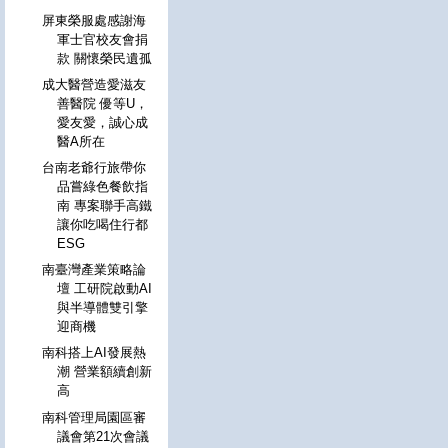
屏東榮服處感謝海
軍士官校友會捐
款 關懷榮民遺孤
成大醫營造愛滋友
善醫院 優等U，
愛友愛，誠心成
醫A所在
台南老爺行旅帶你
品嘗綠色餐飲指
南 專案聯手高鐵
讓你吃喝住行都
ESG
南臺灣產業策略論
壇 工研院啟動AI
與半導體雙引擎
迎商機
南科搭上AI發展熱
潮 營業額續創新
高
南科管理局園區審
議會第21次會議