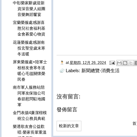
中彰榮家辭歲迎新
資深音樂人組團
音樂舞蹈饗宴
宜蘭榮服處感謝喜
憨兒社會福利基
金會募愛心物資
花蓮榮服處感謝南
投玄聖堂歲末寒
冬送暖
屏東榮服處×陸軍士
at
星期四, 12月 26, 2024
校校友會寒冬送
Labels:
新聞總覽-消費生活
暖心毛毯關懷榮
民眷
南市軍人服務站陪
同軍友保險公司
沒有留言:
春節慰問駐地國
軍
發佈留言
金門表揚4廉潔楷模
樹立公務員典範
首
較新的文章
樂透歌友會公益歡
唱 榮家長輩重溫