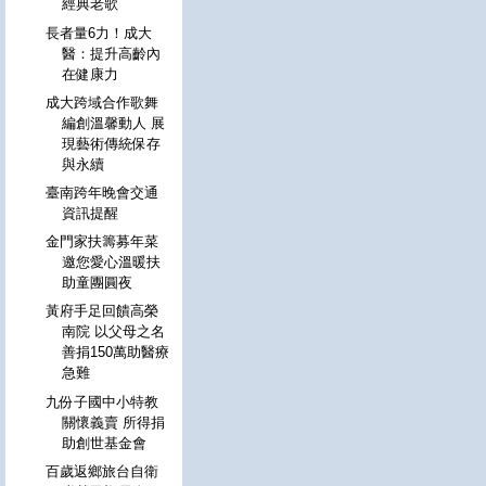
經典老歌
長者量6力！成大
醫：提升高齡內
在健康力
成大跨域合作歌舞
編創溫馨動人 展
現藝術傳統保存
與永續
臺南跨年晚會交通
資訊提醒
金門家扶籌募年菜
邀您愛心溫暖扶
助童團圓夜
黃府手足回饋高榮
南院 以父母之名
善捐150萬助醫療
急難
九份子國中小特教
關懷義賣 所得捐
助創世基金會
百歲返鄉旅台自衛