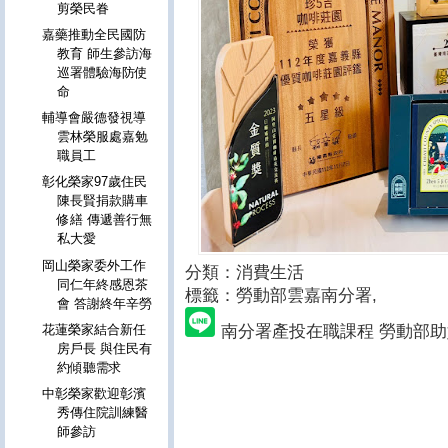
剪榮民眷
嘉藥推動全民國防
教育 師生參訪海
巡署體驗海防使
命
輔導會嚴德發視導
雲林榮服處嘉勉
職員工
彰化榮家97歲住民
陳長賢捐款購車
修繕 傳遞善行無
私大愛
岡山榮家委外工作
分類：消費生活
同仁年終感恩茶
標籤：勞動部雲嘉南分署
,
會 答謝終年辛勞
南分署產投在職課程 勞動部
花蓮榮家結合新任
房戶長 與住民有
約傾聽需求
中彰榮家歡迎彰濱
秀傳住院訓練醫
師參訪