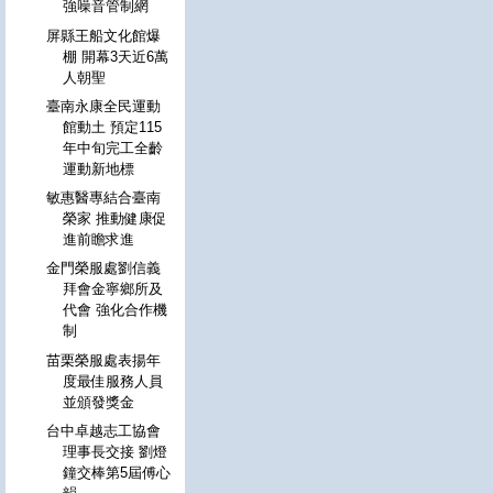
強噪音管制網
屏縣王船文化館爆
棚 開幕3天近6萬
人朝聖
臺南永康全民運動
館動土 預定115
年中旬完工全齡
運動新地標
敏惠醫專結合臺南
榮家 推動健康促
進前瞻求進
金門榮服處劉信義
拜會金寧鄉所及
代會 強化合作機
制
苗栗榮服處表揚年
度最佳服務人員
並頒發獎金
台中卓越志工協會
理事長交接 劉燈
鐘交棒第5屆傅心