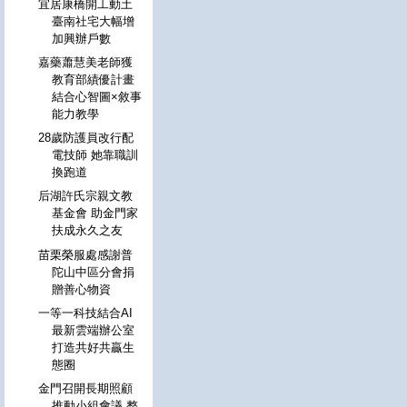
宜居康橋開工動土
臺南社宅大幅增
加興辦戶數
嘉藥蕭慧美老師獲
教育部績優計畫
結合心智圖×敘事
能力教學
28歲防護員改行配
電技師 她靠職訓
換跑道
后湖許氏宗親文教
基金會 助金門家
扶成永久之友
苗栗榮服處感謝普
陀山中區分會捐
贈善心物資
一等一科技結合AI
最新雲端辦公室
打造共好共贏生
態圈
金門召開長期照顧
推動小組會議 整