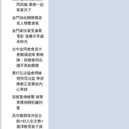
閃高鐵 臺南一起
客家共下
金門強化關懷獨居
老人聯繫會報
金門家扶童受邀看
電影 溫馨共享歲
末時光
台中金同會會員大
會圓滿達陣 鄭根
陣：與鄉會同在
攜手再創榮耀
覺行弘法協會禪修
營同霑法益 學習
佛教正規重拾內
心寧靜
深夜驚傳槍響 南警
查獲相關犯嫌到
案
高市圖寶珠河堤分
館×好人生文教×
麗澤教育親子講