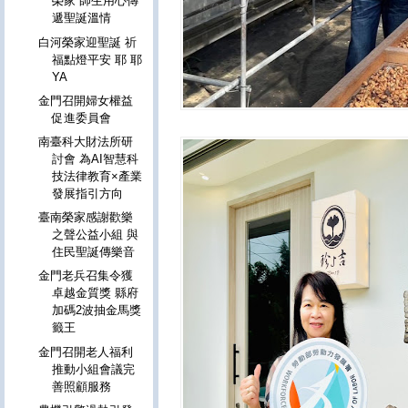
榮家 師生用心傳
遞聖誕溫情
白河榮家迎聖誕 祈
福點燈平安 耶 耶
YA
金門召開婦女權益
促進委員會
南臺科大財法所研
討會 為AI智慧科
技法律教育×產業
發展指引方向
臺南榮家感謝歡樂
之聲公益小組 與
住民聖誕傳樂音
金門老兵召集令獲
卓越金質獎 縣府
加碼2波抽金馬獎
籤王
金門召開老人福利
推動小組會議完
善照顧服務