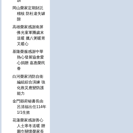
韻
岡山榮家定期財託
稽核 防杜違失罅
隙
高雄榮家感謝南屏
佛光童軍團歲末
送暖 臘八粥暖胃
又暖心
基隆榮服感謝中華
熱心發展協會愛
心捐贈 嘉惠榮民
眷
白河榮家消防自衛
編組綜合演練 強
化救災應變防護
能力
金門縣府秘書長由
呂清福出任114年
1/1生效
花蓮榮家感謝善心
人士寒冬送暖 贈
圍巾關懷榮家長