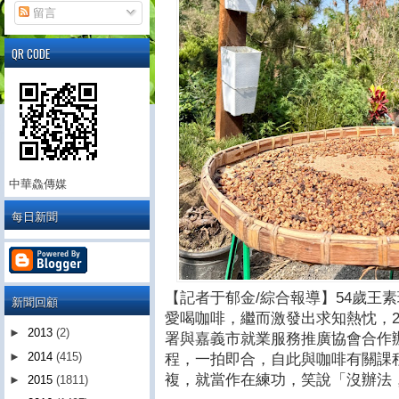
留言
QR CODE
中華鱻傳媒
每日新聞
【記者于郁金/綜合報導】54歲王
新聞回顧
愛喝咖啡，繼而激發出求知熱忱，2
►
2013
(2)
署與嘉義市就業服務推廣協會合作
►
2014
(415)
程，一拍即合，自此與咖啡有關課
複，就當作在練功，笑說「沒辦法
►
2015
(1811)