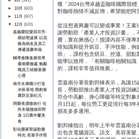
►
9月
(541)
獲「2024台灣卓越盃咖啡國際競標
►
10月
(603)
對咖啡熱情不減反增，希望能把阿
►
11月
(607)
▼
12月
(620)
從沒想過興趣可以變成事業！王素
嘉義榮院愛與芬芳-
謝勞動部「產業人才投資計畫」，
繽紛聖誕展 以花
費，實在揪感心！授課內容不僅專
藝為病友及員工
啡知識和提升烘豆、手沖技能，例
傳遞溫馨幸福
班」，課程包含烘豆、控溫、甜點
輔導會陳進廣視導
能學以致用，「有關咖啡相關知識
臺南榮服處 勉勵
的，課程非常值得推薦」。
職員工傾聽基層
心聲
雲嘉南分署長劉邦棟表示，為讓1
南市永康國小打造
長，勞動部推出產業人才投資訓練
水保基地 開創食
農防災新紀元
符合中高齡、身心障礙等特定對象身
月1日起，每位勞工更從現行每3年
岡榮美濃微旅行 住
民冬陽微旅田野
朋友多多運用。
遊 1日農作饗美
食
劉邦棟指出，明年上半年雲嘉南分署
彰化榮家聖誕歡樂
出包含電腦資訊、語文、美容美髮
時光 長輩手作聖