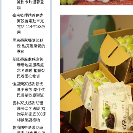
誕樹卡片溫馨登
場
臺南監理站首創先
河設置電動車充
電站 114年1/2啟
用
屏東榮家耶誕節點
燈 點亮溫馨愛的
季節
基隆榮服處感謝黃
珊珊地區服務處
寒冬送暖 捐贈榮
民眷愛心物資
佳里榮家感謝新光
逢甲家族 陪伴住
民長輩歡慶聖誕
雲林家扶感謝胡珊
珊等寒冬送暖 捐
贈弱勢家庭300床
棉被聖誕禮物
豐濱國中送暖花蓮