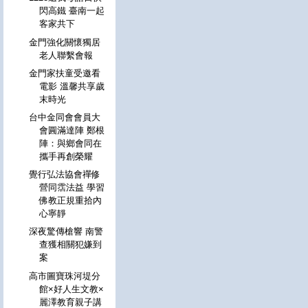
閃高鐵 臺南一起
客家共下
金門強化關懷獨居
老人聯繫會報
金門家扶童受邀看
電影 溫馨共享歲
末時光
台中金同會會員大
會圓滿達陣 鄭根
陣：與鄉會同在
攜手再創榮耀
覺行弘法協會禪修
營同霑法益 學習
佛教正規重拾內
心寧靜
深夜驚傳槍響 南警
查獲相關犯嫌到
案
高市圖寶珠河堤分
館×好人生文教×
麗澤教育親子講