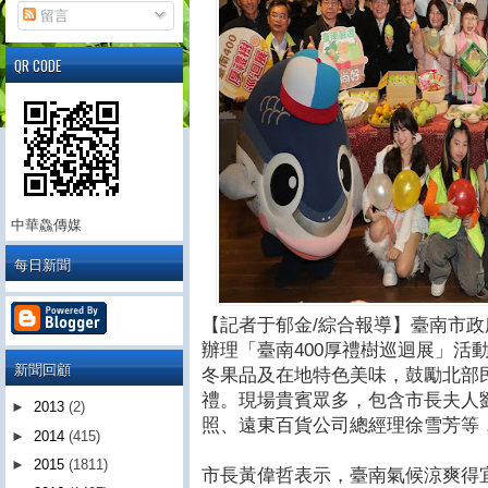
留言
QR CODE
中華鱻傳媒
每日新聞
【記者于郁金/綜合報導】臺南市政府於
辦理「臺南400厚禮樹巡迴展」活
新聞回顧
冬果品及在地特色美味，鼓勵北部
禮。現場貴賓眾多，包含市長夫人
►
2013
(2)
照、遠東百貨公司總經理徐雪芳等
►
2014
(415)
►
2015
(1811)
市長黃偉哲表示，臺南氣候涼爽得