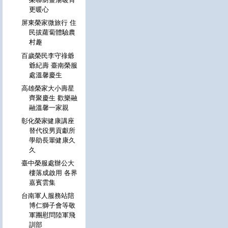
更暖心
屏東榮家微旅行 住
民拔蘿蔔體驗農
村趣
百歲榮民李守祿爺
爺紀壽 臺南榮服
處溫馨慶生
高雄榮家大小壽星
齊聚慶生 歡樂融
融溫馨一家親
彰化榮家健康講座
替代役男貢獻所
學助長輩健康久
久
臺中榮服處辦公大
樓落成啟用 各界
嘉賓雲集
台南軍人服務站陪
博仁獅子會等敬
軍團慰問陸軍飛
訓部