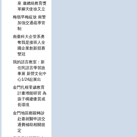
座 邀總統教育獎
單腳天使徐又立
梅嶺早梅綻放 南警
加強交通疏導管
制
南臺科大企管系勇
奪我是接班人全
國企業創新競賽
雙冠
我的語言教室：新
住民語言學習故
事展 新營文化中
心1/24起展出
金門扎根零歲教育
計畫增能研習 為
孩子構建優質成
長環境
金門地區鄉親轉診
赴臺就醫申請交
通費補助相關規
定