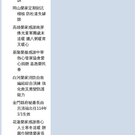
韻
岡山榮家定期財託
稽核 防杜違失罅
隙
高雄榮家感謝南屏
佛光童軍團歲末
送暖 臘八粥暖胃
又暖心
基隆榮服感謝中華
熱心發展協會愛
心捐贈 嘉惠榮民
眷
白河榮家消防自衛
編組綜合演練 強
化救災應變防護
能力
金門縣府秘書長由
呂清福出任114年
1/1生效
花蓮榮家感謝善心
人士寒冬送暖 贈
圍巾關懷榮家長