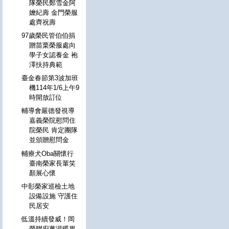
隊榮民鄭雪金阿
嬤紀壽 金門榮服
處齊祝壽
97歲榮民管伯伯捐
贈苗栗榮服處向
學子女認養金 袍
澤扶持典範
臺金春節第3波加班
機114年1/6上午9
時開放訂位
輔導會嚴德發視導
嘉義榮院慰問住
院榮民 肯定團隊
並頒贈慰問金
輔療犬Oba關懷行
臺南榮家長輩笑
顏展心懷
中彰榮家巡檢土地
設備設施 守護住
民居安
低溫持續發威！岡
榮聯廚薑湯暖胃