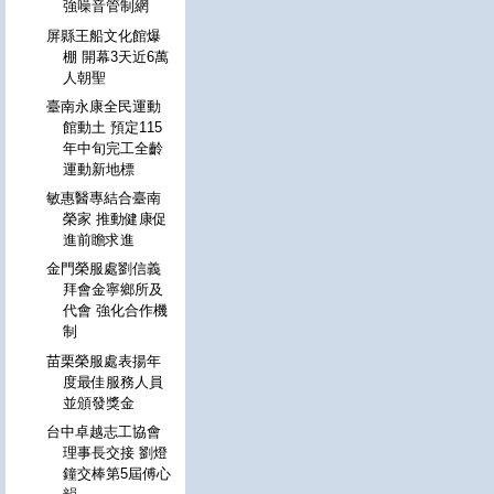
強噪音管制網
屏縣王船文化館爆
棚 開幕3天近6萬
人朝聖
臺南永康全民運動
館動土 預定115
年中旬完工全齡
運動新地標
敏惠醫專結合臺南
榮家 推動健康促
進前瞻求進
金門榮服處劉信義
拜會金寧鄉所及
代會 強化合作機
制
苗栗榮服處表揚年
度最佳服務人員
並頒發獎金
台中卓越志工協會
理事長交接 劉燈
鐘交棒第5屆傅心