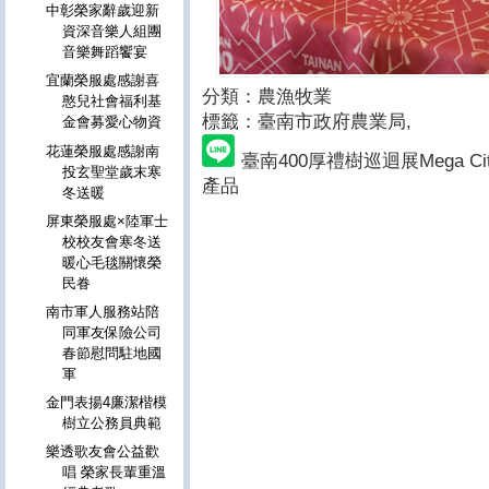
中彰榮家辭歲迎新
資深音樂人組團
音樂舞蹈饗宴
宜蘭榮服處感謝喜
分類：農漁牧業
憨兒社會福利基
標籤：臺南市政府農業局
,
金會募愛心物資
花蓮榮服處感謝南
臺南400厚禮樹巡迴展Mega 
投玄聖堂歲末寒
產品
冬送暖
屏東榮服處×陸軍士
校校友會寒冬送
暖心毛毯關懷榮
民眷
南市軍人服務站陪
同軍友保險公司
春節慰問駐地國
軍
金門表揚4廉潔楷模
樹立公務員典範
樂透歌友會公益歡
唱 榮家長輩重溫