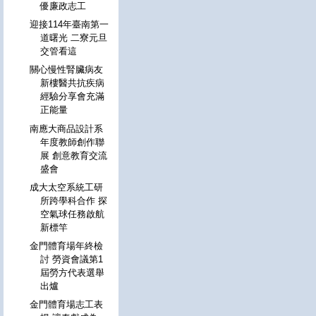
優廉政志工
迎接114年臺南第一
道曙光 二寮元旦
交管看這
關心慢性腎臟病友
新樓醫共抗疾病
經驗分享會充滿
正能量
南應大商品設計系
年度教師創作聯
展 創意教育交流
盛會
成大太空系統工研
所跨學科合作 探
空氣球任務啟航
新標竿
金門體育場年終檢
討 勞資會議第1
屆勞方代表選舉
出爐
金門體育場志工表