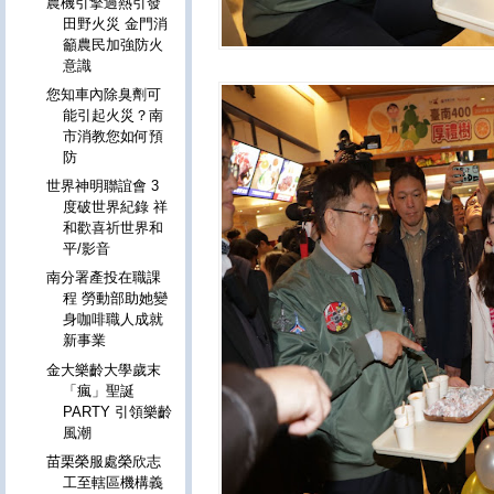
農機引擎過熱引發
田野火災 金門消
籲農民加強防火
意識
您知車內除臭劑可
能引起火災？南
市消教您如何預
防
世界神明聯誼會 3
度破世界紀錄 祥
和歡喜祈世界和
平/影音
南分署產投在職課
程 勞動部助她變
身咖啡職人成就
新事業
金大樂齡大學歲末
「瘋」聖誕
PARTY 引領樂齡
風潮
苗栗榮服處榮欣志
工至轄區機構義