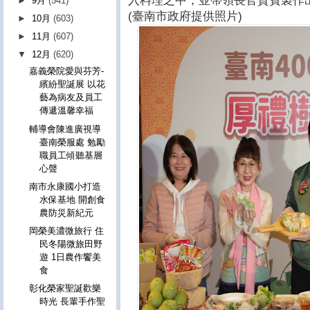
入料理之中，並帶領長官貴賓製作
►
9月
(541)
(臺南市政府提供照片)
►
10月
(603)
►
11月
(607)
▼
12月
(620)
嘉義榮院愛與芬芳-
繽紛聖誕展 以花
藝為病友及員工
傳遞溫馨幸福
輔導會陳進廣視導
臺南榮服處 勉勵
職員工傾聽基層
心聲
南市永康國小打造
水保基地 開創食
農防災新紀元
岡榮美濃微旅行 住
民冬陽微旅田野
遊 1日農作饗美
食
彰化榮家聖誕歡樂
時光 長輩手作聖