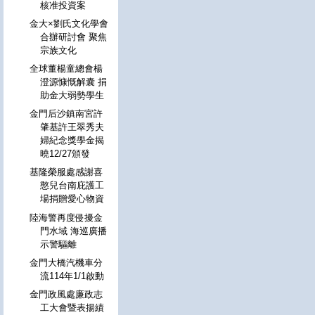
核准投資案
金大×劉氏文化學會
合辦研討會 聚焦
宗族文化
全球董楊童總會楊
澄源慷慨解囊 捐
助金大弱勢學生
金門后沙鎮南宮許
肇基許王翠秀夫
婦紀念獎學金揭
曉12/27頒發
基隆榮服處感謝喜
憨兒台南庇護工
場捐贈愛心物資
陸海警再度侵擾金
門水域 海巡廣播
示警驅離
金門大橋汽機車分
流114年1/1啟動
金門政風處廉政志
工大會暨表揚績