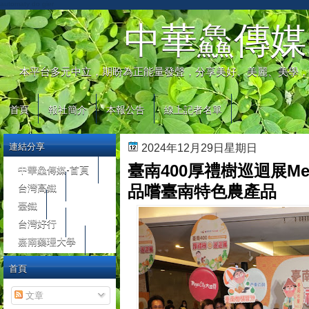
automaty do gier
中華鱻傳媒
本平台多元中立，期盼為正能量發聲，分享美好、美麗、美學，
首頁
報社簡介
本報公告
線上記者名單
連結分享
2024年12月29日星期日
臺南400厚禮樹巡迴展Meg
中華鱻傳媒-首頁
台灣高鐵
品嚐臺南特色農產品
臺鐵
台灣好行
嘉南藥理大學
首頁
文章