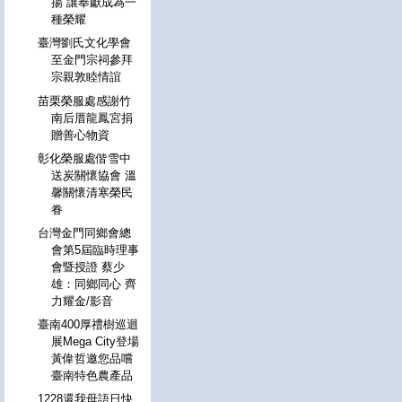
揚 讓奉獻成為一
種榮耀
臺灣劉氏文化學會
至金門宗祠參拜
宗親敦睦情誼
苗栗榮服處感謝竹
南后厝龍鳳宮捐
贈善心物資
彰化榮服處偕雪中
送炭關懷協會 溫
馨關懷清寒榮民
眷
台灣金門同鄉會總
會第5屆臨時理事
會暨授證 蔡少
雄：同鄉同心 齊
力耀金/影音
臺南400厚禮樹巡迴
展Mega City登場
黃偉哲邀您品嚐
臺南特色農產品
1228還我母語日快