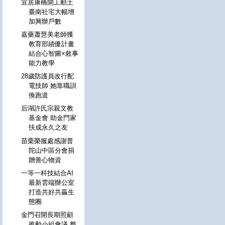
宜居康橋開工動土
臺南社宅大幅增
加興辦戶數
嘉藥蕭慧美老師獲
教育部績優計畫
結合心智圖×敘事
能力教學
28歲防護員改行配
電技師 她靠職訓
換跑道
后湖許氏宗親文教
基金會 助金門家
扶成永久之友
苗栗榮服處感謝普
陀山中區分會捐
贈善心物資
一等一科技結合AI
最新雲端辦公室
打造共好共贏生
態圈
金門召開長期照顧
推動小組會議 整