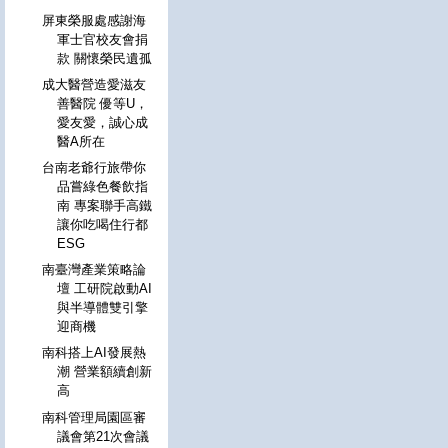
屏東榮服處感謝海
軍士官校友會捐
款 關懷榮民遺孤
成大醫營造愛滋友
善醫院 優等U，
愛友愛，誠心成
醫A所在
台南老爺行旅帶你
品嘗綠色餐飲指
南 專案聯手高鐵
讓你吃喝住行都
ESG
南臺灣產業策略論
壇 工研院啟動AI
與半導體雙引擎
迎商機
南科搭上AI發展熱
潮 營業額續創新
高
南科管理局園區審
議會第21次會議