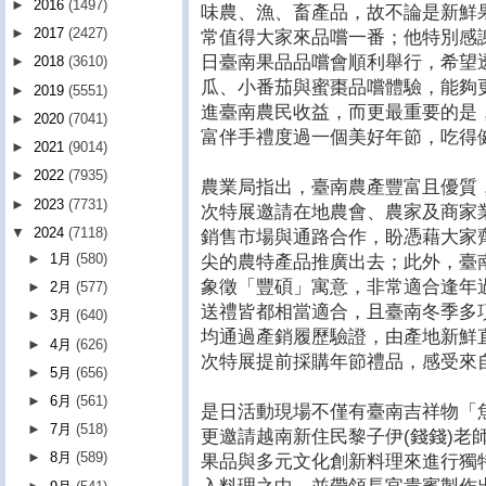
►
2016
(1497)
味農、漁、畜產品，故不論是新鮮
►
2017
(2427)
常值得大家來品嚐一番；他特別感謝M
日臺南果品品嚐會順利舉行，希望
►
2018
(3610)
瓜、小番茄與蜜棗品嚐體驗，能夠
►
2019
(5551)
進臺南農民收益，而更最重要的是
►
2020
(7041)
富伴手禮度過一個美好年節，吃得
►
2021
(9014)
►
2022
(7935)
農業局指出，臺南農產豐富且優質
►
2023
(7731)
次特展邀請在地農會、農家及商家
▼
2024
(7118)
銷售市場與通路合作，盼憑藉大家
►
1月
(580)
尖的農特產品推廣出去；此外，臺
象徵「豐碩」寓意，非常適合逢年
►
2月
(577)
送禮皆都相當適合，且臺南冬季多
►
3月
(640)
均通過產銷履歷驗證，由產地新鮮
►
4月
(626)
次特展提前採購年節禮品，感受來
►
5月
(656)
►
6月
(561)
是日活動現場不僅有臺南吉祥物「
►
7月
(518)
更邀請越南新住民黎子伊(錢錢)老
►
8月
(589)
果品與多元文化創新料理來進行獨