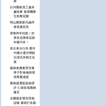
壽
白河榮家員工歲末
趣味賽 發揮團隊
互助奪冠樂
岡山榮家劉凡融拜
會燕巢區長
屏東跨年狂歡！好
屏友逗陣來這新
年樂不停！
首次來台行舟‧運河
中國大運河博館
沉浸式舟楫文化
展
臺南食農教育培養
學子對食物與環
境尊重感恩
臺南捷運藍延線環
評 仁德首場廣納
建言
全國最多聲音照相
設備 臺南打造最