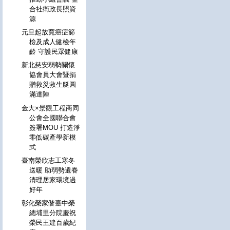
合社衛政長照資
源
元旦起放寬癌症篩
檢及成人健檢年
齡 守護民眾健康
新北慈安弱勢關懷
協會員大會暨捐
贈救災救生艇圓
滿達陣
金大×景觀工程商同
公會全國聯合會
簽署MOU 打造淨
零低碳產學新模
式
臺南榮欣志工寒冬
送暖 助弱勢遺眷
清理居家環境過
好年
彰化榮家偕臺中榮
總埔里分院慶祝
榮民王建百歲紀