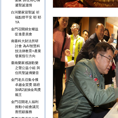
榮家 師生用心傳
遞聖誕溫情
白河榮家迎聖誕 祈
福點燈平安 耶 耶
YA
金門召開婦女權益
促進委員會
南臺科大財法所研
討會 為AI智慧科
技法律教育×產業
發展指引方向
臺南榮家感謝歡樂
之聲公益小組 與
住民聖誕傳樂音
金門老兵召集令獲
卓越金質獎 縣府
加碼2波抽金馬獎
籤王
金門召開老人福利
推動小組會議完
善照顧服務