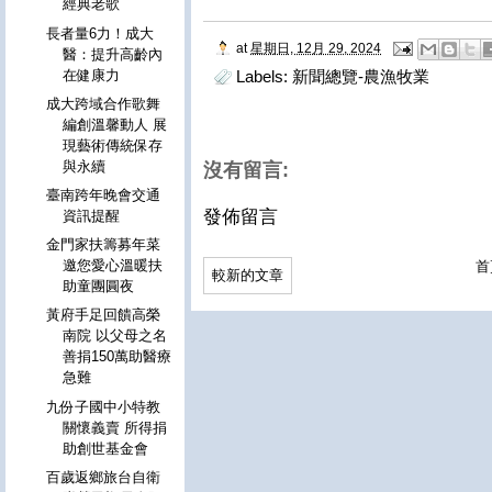
經典老歌
長者量6力！成大
at
星期日, 12月 29, 2024
醫：提升高齡內
在健康力
Labels:
新聞總覽-農漁牧業
成大跨域合作歌舞
編創溫馨動人 展
現藝術傳統保存
與永續
沒有留言:
臺南跨年晚會交通
發佈留言
資訊提醒
金門家扶籌募年菜
邀您愛心溫暖扶
首
較新的文章
助童團圓夜
黃府手足回饋高榮
南院 以父母之名
善捐150萬助醫療
急難
九份子國中小特教
關懷義賣 所得捐
助創世基金會
百歲返鄉旅台自衛