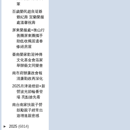
輩
百歲榮民趙良珽爺
爺紀壽 宜蘭榮服
處溫馨祝壽
屏東榮服處×衡山行
善團屏東團攜手
助低收獨居遺眷
修繕房屋
臺南榮家歡迎神傳
文化基金會蒞家
舉辦藝文同樂會
南市府辦廉政會報
清廉勤政再深化
2025月津港燈節×新
營波光節輪番登
場 亮點搶先看
南台南家扶親子營
鼓勵親子經常出
遊增進親密感
►
2025
(6814)