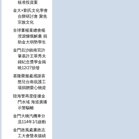
核准投資案
金大×劉氏文化學會
合辦研討會 聚焦
宗族文化
全球董楊童總會楊
澄源慷慨解囊 捐
助金大弱勢學生
金門后沙鎮南宮許
肇基許王翠秀夫
婦紀念獎學金揭
曉12/27頒發
基隆榮服處感謝喜
憨兒台南庇護工
場捐贈愛心物資
陸海警再度侵擾金
門水域 海巡廣播
示警驅離
金門大橋汽機車分
流114年1/1啟動
金門政風處廉政志
工大會暨表揚績