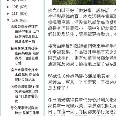
►
9月
(541)
►
10月
(603)
佛光山以三好「做好事、說好話、
►
11月
(607)
生活與品德教育，本次活動在童軍
▼
12月
(620)
操揭開序幕，活潑氣氛感染每位參
嘉義榮院愛與芬芳-
歲長者們跟著國小、國中年紀幼童
繽紛聖誕展 以花
們鼓勵及陪伴，讓長輩更有動力，
藝為病友及員工
傳遞溫馨幸福
接著由南屏別院師姐們帶來幸福手
輔導會陳進廣視導
作幸福蘋果，作品取其幸福平安之
臺南榮服處 勉勵
同完成手作，更有幼童軍發揮創意
職員工傾聽基層
心聲
通蓮霧及蘋果，撿拾地上葉子做成
南市永康國小打造
水保基地 開創食
88歲住民仲媽媽開心滿足地表示
農防災新紀元
果飾品，寓意「平平安安」幸福蘋
岡榮美濃微旅行 住
是太棒了！
民冬陽微旅田野
遊 1日農作饗美
冬日陽光曬得長輩們身心紓場又暖
食
家長輩一碗臘八粥。南屏別院師姐
彰化榮家聖誕歡樂
日，在這一天，寺院都要舉行紀念
時光 長輩手作聖