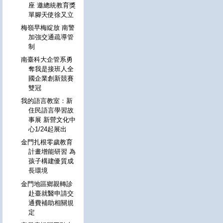
座 邀總統教育獎
單腳天使徐又立
梅嶺早梅綻放 南警
加強交通疏導管
制
南臺科大企管系勇
奪我是接班人全
國企業創新競賽
雙冠
我的語言教室：新
住民語言學習故
事展 新營文化中
心1/24起展出
金門扎根零歲教育
計畫增能研習 為
孩子構建優質成
長環境
金門地區鄉親轉診
赴臺就醫申請交
通費補助相關規
定