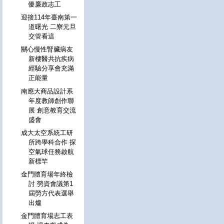
優廉政志工
迎接114年臺南第一
道曙光 二寮元旦
交管看這
關心慢性腎臟病友
新樓醫共抗疾病
經驗分享會充滿
正能量
南應大商品設計系
年度教師創作聯
展 創意教育交流
盛會
成大太空系統工研
所跨學科合作 探
空氣球任務啟航
新標竿
金門體育場年終檢
討 勞資會議第1
屆勞方代表選舉
出爐
金門體育場志工表