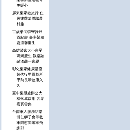
更暖心
屏東榮家微旅行 住
民拔蘿蔔體驗農
村趣
百歲榮民李守祿爺
爺紀壽 臺南榮服
處溫馨慶生
高雄榮家大小壽星
齊聚慶生 歡樂融
融溫馨一家親
彰化榮家健康講座
替代役男貢獻所
學助長輩健康久
久
臺中榮服處辦公大
樓落成啟用 各界
嘉賓雲集
台南軍人服務站陪
博仁獅子會等敬
軍團慰問陸軍飛
訓部