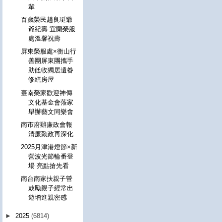
輩
百歲榮民趙良珽爺
爺紀壽 宜蘭榮服
處溫馨祝壽
屏東榮服處×衡山行
善團屏東團攜手
助低收獨居遺眷
修繕房屋
臺南榮家歡迎神傳
文化基金會蒞家
舉辦藝文同樂會
南市府辦廉政會報
清廉勤政再深化
2025月津港燈節×新
營波光節輪番登
場 亮點搶先看
南台南家扶親子營
鼓勵親子經常出
遊增進親密感
►
2025
(6814)