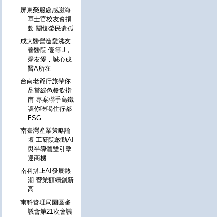
屏東榮服處感謝海
軍士官校友會捐
款 關懷榮民遺孤
成大醫營造愛滋友
善醫院 優等U，
愛友愛，誠心成
醫A所在
台南老爺行旅帶你
品嘗綠色餐飲指
南 專案聯手高鐵
讓你吃喝住行都
ESG
南臺灣產業策略論
壇 工研院啟動AI
與半導體雙引擎
迎商機
南科搭上AI發展熱
潮 營業額續創新
高
南科管理局園區審
議會第21次會議