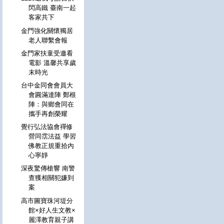
閃高鐵 臺南一起
客家共下
金門強化關懷獨居
老人聯繫會報
金門家扶童受邀看
電影 溫馨共享歲
末時光
台中金同會會員大
會圓滿達陣 鄭根
陣：與鄉會同在
攜手再創榮耀
覺行弘法協會禪修
營同霑法益 學習
佛教正規重拾內
心寧靜
深夜驚傳槍響 南警
查獲相關犯嫌到
案
高市圖寶珠河堤分
館×好人生文教×
麗澤教育親子講