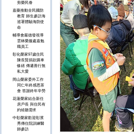
剪榮民眷
嘉藥推動全民國防
教育 師生參訪海
巡署體驗海防使
命
輔導會嚴德發視導
雲林榮服處嘉勉
職員工
彰化榮家97歲住民
陳長賢捐款購車
修繕 傳遞善行無
私大愛
岡山榮家委外工作
同仁年終感恩茶
會 答謝終年辛勞
花蓮榮家結合新任
房戶長 與住民有
約傾聽需求
中彰榮家歡迎彰濱
秀傳住院訓練醫
師參訪