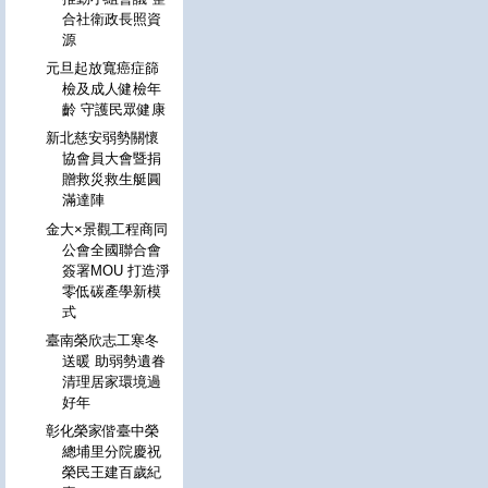
合社衛政長照資
源
元旦起放寬癌症篩
檢及成人健檢年
齡 守護民眾健康
新北慈安弱勢關懷
協會員大會暨捐
贈救災救生艇圓
滿達陣
金大×景觀工程商同
公會全國聯合會
簽署MOU 打造淨
零低碳產學新模
式
臺南榮欣志工寒冬
送暖 助弱勢遺眷
清理居家環境過
好年
彰化榮家偕臺中榮
總埔里分院慶祝
榮民王建百歲紀