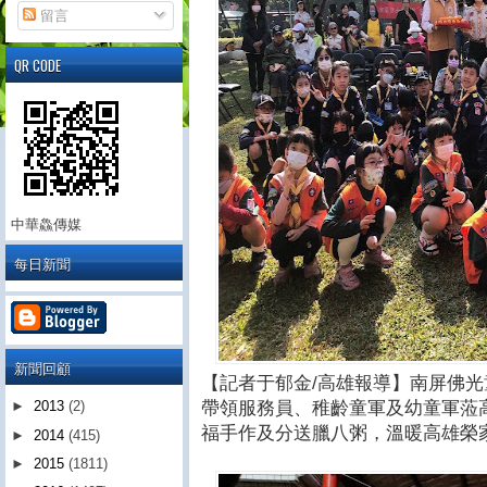
留言
QR CODE
中華鱻傳媒
每日新聞
新聞回顧
【記者于郁金/高雄報導】南屏佛光
帶領服務員、稚齡童軍及幼童軍蒞
►
2013
(2)
福手作及分送臘八粥，溫暖高雄榮
►
2014
(415)
►
2015
(1811)