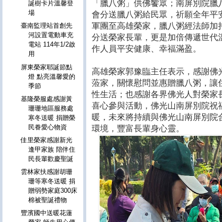
「臘八粥」供佛饗眾；南屏別院臘
誕樹卡片溫馨登
場
會分送臘八粥給民眾，祈願全年平
軍團至高雄榮家，臘八粥經法師加
臺南監理站首創先
河設置電動車充
分送榮家長輩，更是加倍傳遞世代
電站 114年1/2啟
作人員平安健康、幸福滿盈。
用
屏東榮家耶誕節點
高雄榮家郭豫臨主任表示，感謝佛
燈 點亮溫馨愛的
蒞家，關懷慰問並惠贈臘八粥，讓
季節
性生活；也感謝各界佛光人對榮家
基隆榮服處感謝黃
喜心參與活動，佛光山南屏別院祝
珊珊地區服務處
暖，未來將持續與佛光山南屏別院
寒冬送暖 捐贈榮
民眷愛心物資
環境，豐富長輩身心靈。
佳里榮家感謝新光
逢甲家族 陪伴住
民長輩歡慶聖誕
雲林家扶感謝胡珊
珊等寒冬送暖 捐
贈弱勢家庭300床
棉被聖誕禮物
豐濱國中送暖花蓮