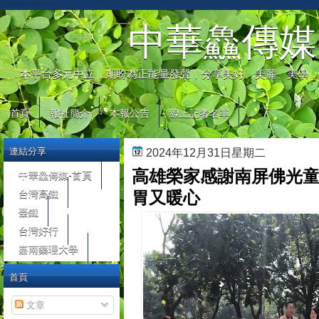
automaty do gier
中華鱻傳媒
本平台多元中立，期盼為正能量發聲，分享美好、美麗、美學，
首頁
報社簡介
本報公告
線上記者名單
連結分享
2024年12月31日星期二
高雄榮家感謝南屏佛光童
中華鱻傳媒-首頁
台灣高鐵
胃又暖心
臺鐵
台灣好行
嘉南藥理大學
首頁
文章