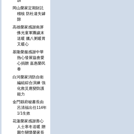
韻
岡山榮家定期財託
稽核 防杜違失罅
隙
高雄榮家感謝南屏
佛光童軍團歲末
送暖 臘八粥暖胃
又暖心
基隆榮服感謝中華
熱心發展協會愛
心捐贈 嘉惠榮民
眷
白河榮家消防自衛
編組綜合演練 強
化救災應變防護
能力
金門縣府秘書長由
呂清福出任114年
1/1生效
花蓮榮家感謝善心
人士寒冬送暖 贈
圍巾關懷榮家長