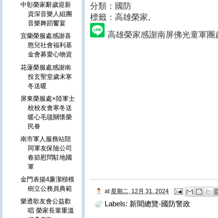
中彰榮家辭歲迎新
分類：國防
資深音樂人組團
標籤：高雄榮家
,
音樂舞蹈饗宴
高雄榮家感謝南屏佛光童軍團
宜蘭榮服處感謝喜
憨兒社會福利基
金會募愛心物資
花蓮榮服處感謝南
投玄聖堂歲末寒
冬送暖
屏東榮服處×陸軍士
校校友會寒冬送
暖心毛毯關懷榮
民眷
南市軍人服務站陪
同軍友保險公司
春節慰問駐地國
軍
金門表揚4廉潔楷模
樹立公務員典範
at
星期二, 12月 31, 2024
樂透歌友會公益歡
Labels:
新聞總覽-國防警政
唱 榮家長輩重溫