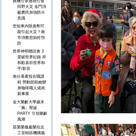
農機引擎過熱引發
田野火災 金門消
籲農民加強防火
意識
您知車內除臭劑可
能引起火災？南
市消教您如何預
防
世界神明聯誼會 3
度破世界紀錄 祥
和歡喜祈世界和
平/影音
南分署產投在職課
程 勞動部助她變
身咖啡職人成就
新事業
金大樂齡大學歲末
「瘋」聖誕
PARTY 引領樂齡
風潮
苗栗榮服處榮欣志
工至轄區機構義