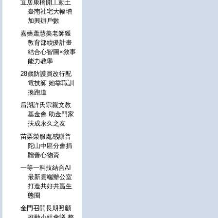
宜居康橋開工動土
臺南社宅大幅增
加興辦戶數
嘉藥蕭慧美老師獲
教育部績優計畫
結合心智圖×敘事
能力教學
28歲防護員改行配
電技師 她靠職訓
換跑道
后湖許氏宗親文教
基金會 助金門家
扶成永久之友
苗栗榮服處感謝普
陀山中區分會捐
贈善心物資
一等一科技結合AI
最新雲端辦公室
打造共好共贏生
態圈
金門召開長期照顧
推動小組會議 整