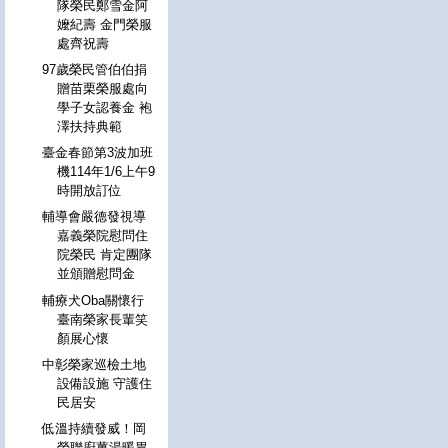
隊榮民鄭雪金阿
嬤紀壽 金門榮服
處齊祝壽
97歲榮民管伯伯捐
贈苗栗榮服處向
學子女認養金 袍
澤扶持典範
臺金春節第3波加班
機114年1/6上午9
時開放訂位
輔導會嚴德發視導
嘉義榮院慰問住
院榮民 肯定團隊
並頒贈慰問金
輔療犬Oba關懷行
臺南榮家長輩笑
顏展心懷
中彰榮家巡檢土地
設備設施 守護住
民居安
低溫持續發威！岡
榮聯廚薑湯暖胃