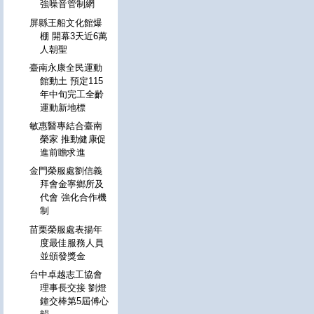
強噪音管制網
屏縣王船文化館爆
棚 開幕3天近6萬
人朝聖
臺南永康全民運動
館動土 預定115
年中旬完工全齡
運動新地標
敏惠醫專結合臺南
榮家 推動健康促
進前瞻求進
金門榮服處劉信義
拜會金寧鄉所及
代會 強化合作機
制
苗栗榮服處表揚年
度最佳服務人員
並頒發獎金
台中卓越志工協會
理事長交接 劉燈
鐘交棒第5屆傅心