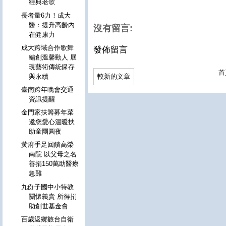
經典老歌
長者量6力！成大
醫：提升高齡內
沒有留言:
在健康力
成大跨域合作歌舞
發佈留言
編創溫馨動人 展
現藝術傳統保存
首
較新的文章
與永續
臺南跨年晚會交通
資訊提醒
金門家扶籌募年菜
邀您愛心溫暖扶
助童團圓夜
黃府手足回饋高榮
南院 以父母之名
善捐150萬助醫療
急難
九份子國中小特教
關懷義賣 所得捐
助創世基金會
百歲返鄉旅台自衛