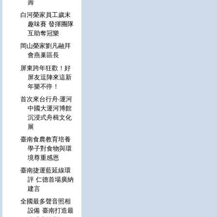
壽
白河榮家員工歲末
趣味賽 發揮團隊
互助奪冠樂
岡山榮家劉凡融拜
會燕巢區長
屏東跨年狂歡！好
屏友逗陣來這新
年樂不停！
首次來台行舟‧運河
中國大運河博館
沉浸式舟楫文化
展
臺南食農教育培養
學子對食物與環
境尊重感恩
臺南捷運藍延線環
評 仁德首場廣納
建言
全國最多聲音照相
設備 臺南打造最