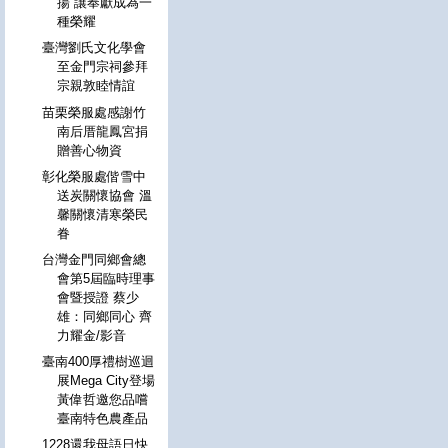
揚 讓奉獻成為一
種榮耀
臺灣劉氏文化學會
至金門宗祠參拜
宗親敦睦情誼
苗栗榮服處感謝竹
南后厝龍鳳宮捐
贈善心物資
彰化榮服處偕雪中
送炭關懷協會 溫
馨關懷清寒榮民
眷
台灣金門同鄉會總
會第5屆臨時理事
會暨授證 蔡少
雄：同鄉同心 齊
力耀金/影音
臺南400厚禮樹巡迴
展Mega City登場
黃偉哲邀您品嚐
臺南特色農產品
1228還我母語日快