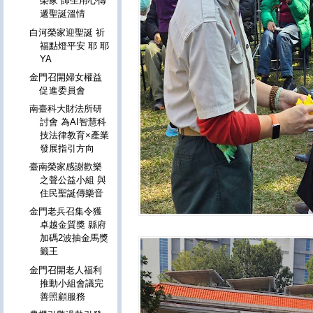
榮家 師生用心傳
遞聖誕溫情
白河榮家迎聖誕 祈
福點燈平安 耶 耶
YA
金門召開婦女權益
促進委員會
南臺科大財法所研
討會 為AI智慧科
技法律教育×產業
發展指引方向
臺南榮家感謝歡樂
之聲公益小組 與
住民聖誕傳樂音
金門老兵召集令獲
卓越金質獎 縣府
加碼2波抽金馬獎
籤王
金門召開老人福利
推動小組會議完
善照顧服務