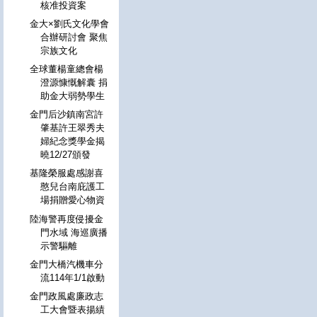
核准投資案
金大×劉氏文化學會
合辦研討會 聚焦
宗族文化
全球董楊童總會楊
澄源慷慨解囊 捐
助金大弱勢學生
金門后沙鎮南宮許
肇基許王翠秀夫
婦紀念獎學金揭
曉12/27頒發
基隆榮服處感謝喜
憨兒台南庇護工
場捐贈愛心物資
陸海警再度侵擾金
門水域 海巡廣播
示警驅離
金門大橋汽機車分
流114年1/1啟動
金門政風處廉政志
工大會暨表揚績