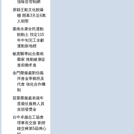
強噪音管制網
屏縣王船文化館爆
棚 開幕3天近6萬
人朝聖
臺南永康全民運動
館動土 預定115
年中旬完工全齡
運動新地標
敏惠醫專結合臺南
榮家 推動健康促
進前瞻求進
金門榮服處劉信義
拜會金寧鄉所及
代會 強化合作機
制
苗栗榮服處表揚年
度最佳服務人員
並頒發獎金
台中卓越志工協會
理事長交接 劉燈
鐘交棒第5屆傅心