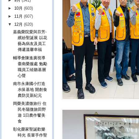
►
9月
(541)
►
10月
(603)
►
11月
(607)
▼
12月
(620)
嘉義榮院愛與芬芳-
繽紛聖誕展 以花
藝為病友及員工
傳遞溫馨幸福
輔導會陳進廣視導
臺南榮服處 勉勵
職員工傾聽基層
心聲
南市永康國小打造
水保基地 開創食
農防災新紀元
岡榮美濃微旅行 住
民冬陽微旅田野
遊 1日農作饗美
食
彰化榮家聖誕歡樂
時光 長輩手作聖