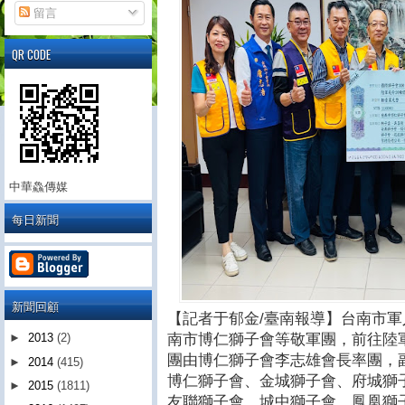
留言
QR CODE
中華鱻傳媒
每日新聞
新聞回顧
【記者于郁金/臺南報導】台南市軍
南市博仁獅子會等敬軍團，前往陸
►
2013
(2)
團由博仁獅子會李志雄會長率團，
►
2014
(415)
博仁獅子會、金城獅子會、府城獅
►
2015
(1811)
友聯獅子會、城中獅子會、鳳凰獅