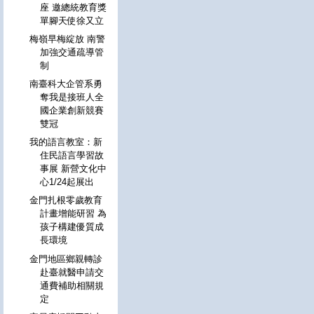
座 邀總統教育獎
單腳天使徐又立
梅嶺早梅綻放 南警
加強交通疏導管
制
南臺科大企管系勇
奪我是接班人全
國企業創新競賽
雙冠
我的語言教室：新
住民語言學習故
事展 新營文化中
心1/24起展出
金門扎根零歲教育
計畫增能研習 為
孩子構建優質成
長環境
金門地區鄉親轉診
赴臺就醫申請交
通費補助相關規
定