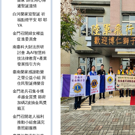
榮家 師生用心傳
遞聖誕溫情
白河榮家迎聖誕 祈
福點燈平安 耶 耶
YA
金門召開婦女權益
促進委員會
南臺科大財法所研
討會 為AI智慧科
技法律教育×產業
發展指引方向
臺南榮家感謝歡樂
之聲公益小組 與
住民聖誕傳樂音
金門老兵召集令獲
卓越金質獎 縣府
加碼2波抽金馬獎
籤王
金門召開老人福利
推動小組會議完
善照顧服務