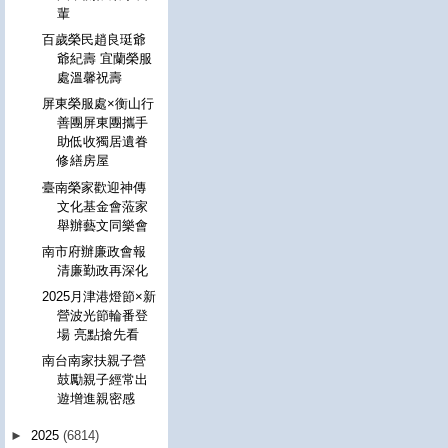
輩
百歲榮民趙良珽爺
爺紀壽 宜蘭榮服
處溫馨祝壽
屏東榮服處×衡山行
善團屏東團攜手
助低收獨居遺眷
修繕房屋
臺南榮家歡迎神傳
文化基金會蒞家
舉辦藝文同樂會
南市府辦廉政會報
清廉勤政再深化
2025月津港燈節×新
營波光節輪番登
場 亮點搶先看
南台南家扶親子營
鼓勵親子經常出
遊增進親密感
►
2025
(6814)