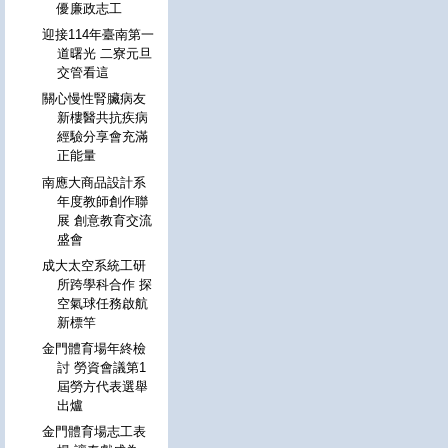
優廉政志工
迎接114年臺南第一
道曙光 二寮元旦
交管看這
關心慢性腎臟病友
新樓醫共抗疾病
經驗分享會充滿
正能量
南應大商品設計系
年度教師創作聯
展 創意教育交流
盛會
成大太空系統工研
所跨學科合作 探
空氣球任務啟航
新標竿
金門體育場年終檢
討 勞資會議第1
屆勞方代表選舉
出爐
金門體育場志工表