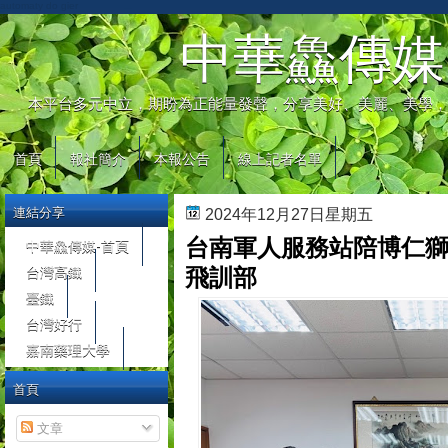
automaty do gier
中華鱻傳媒
本平台多元中立，期盼為正能量發聲，分享美好、美麗、美學，
首頁
報社簡介
本報公告
線上記者名單
連結分享
2024年12月27日星期五
台南軍人服務站陪博仁
中華鱻傳媒-首頁
台灣高鐵
飛訓部
臺鐵
台灣好行
嘉南藥理大學
首頁
文章