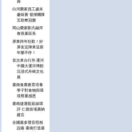
壽
白河榮家員工歲末
趣味賽 發揮團隊
互助奪冠樂
岡山榮家劉凡融拜
會燕巢區長
屏東跨年狂歡！好
屏友逗陣來這新
年樂不停！
首次來台行舟‧運河
中國大運河博館
沉浸式舟楫文化
展
臺南食農教育培養
學子對食物與環
境尊重感恩
臺南捷運藍延線環
評 仁德首場廣納
建言
全國最多聲音照相
設備 臺南打造最