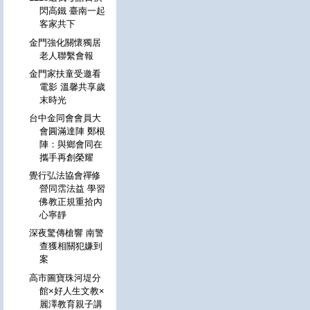
閃高鐵 臺南一起
客家共下
金門強化關懷獨居
老人聯繫會報
金門家扶童受邀看
電影 溫馨共享歲
末時光
台中金同會會員大
會圓滿達陣 鄭根
陣：與鄉會同在
攜手再創榮耀
覺行弘法協會禪修
營同霑法益 學習
佛教正規重拾內
心寧靜
深夜驚傳槍響 南警
查獲相關犯嫌到
案
高市圖寶珠河堤分
館×好人生文教×
麗澤教育親子講