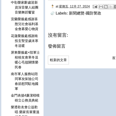
中彰榮家辭歲迎新
at
星期五, 12月 27, 2024
資深音樂人組團
音樂舞蹈饗宴
Labels:
新聞總覽-國防警政
宜蘭榮服處感謝喜
憨兒社會福利基
金會募愛心物資
沒有留言:
花蓮榮服處感謝南
投玄聖堂歲末寒
發佈留言
冬送暖
屏東榮服處×陸軍士
校校友會寒冬送
首
較新的文章
暖心毛毯關懷榮
民眷
南市軍人服務站陪
同軍友保險公司
春節慰問駐地國
軍
金門表揚4廉潔楷模
樹立公務員典範
樂透歌友會公益歡
唱 榮家長輩重溫