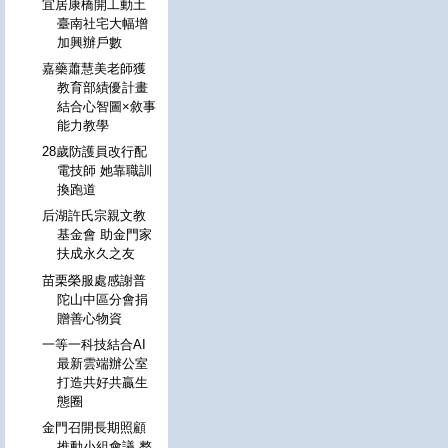
宜居康橋開工動土
臺南社宅大幅增
加興辦戶數
嘉藥蕭慧美老師獲
教育部績優計畫
結合心智圖×敘事
能力教學
28歲防護員改行配
電技師 她靠職訓
換跑道
后湖許氏宗親文教
基金會 助金門家
扶成永久之友
苗栗榮服處感謝普
陀山中區分會捐
贈善心物資
一等一科技結合AI
最新雲端辦公室
打造共好共贏生
態圈
金門召開長期照顧
推動小組會議 整