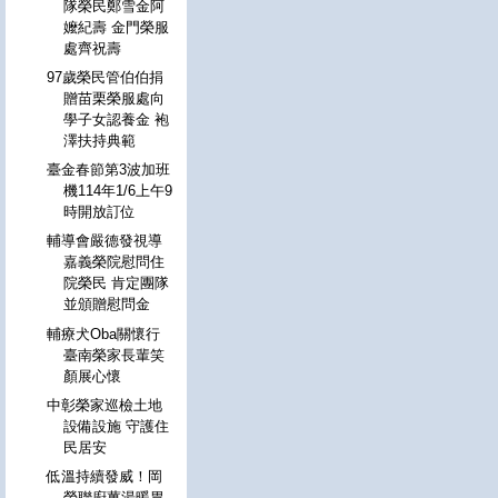
隊榮民鄭雪金阿
嬤紀壽 金門榮服
處齊祝壽
97歲榮民管伯伯捐
贈苗栗榮服處向
學子女認養金 袍
澤扶持典範
臺金春節第3波加班
機114年1/6上午9
時開放訂位
輔導會嚴德發視導
嘉義榮院慰問住
院榮民 肯定團隊
並頒贈慰問金
輔療犬Oba關懷行
臺南榮家長輩笑
顏展心懷
中彰榮家巡檢土地
設備設施 守護住
民居安
低溫持續發威！岡
榮聯廚薑湯暖胃