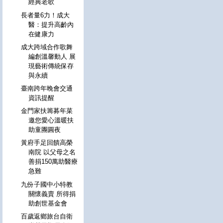
經典老歌
長者量6力！成大
醫：提升高齡內
在健康力
成大跨域合作歌舞
編創溫馨動人 展
現藝術傳統保存
與永續
臺南跨年晚會交通
資訊提醒
金門家扶籌募年菜
邀您愛心溫暖扶
助童團圓夜
黃府手足回饋高榮
南院 以父母之名
善捐150萬助醫療
急難
九份子國中小特教
關懷義賣 所得捐
助創世基金會
百歲返鄉旅台自衛