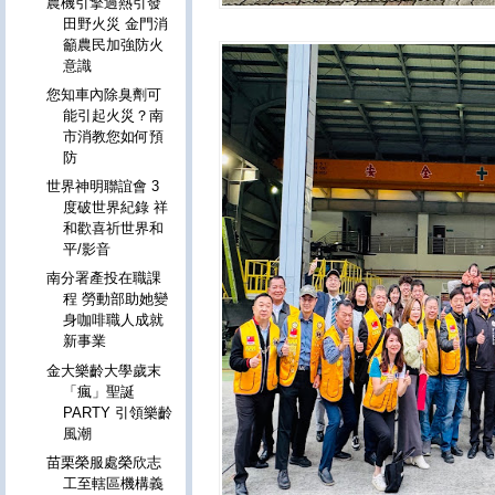
農機引擎過熱引發
田野火災 金門消
籲農民加強防火
意識
您知車內除臭劑可
能引起火災？南
市消教您如何預
防
世界神明聯誼會 3
度破世界紀錄 祥
和歡喜祈世界和
平/影音
南分署產投在職課
程 勞動部助她變
身咖啡職人成就
新事業
金大樂齡大學歲末
「瘋」聖誕
PARTY 引領樂齡
風潮
苗栗榮服處榮欣志
工至轄區機構義