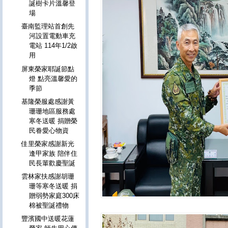
誕樹卡片溫馨登
場
臺南監理站首創先
河設置電動車充
電站 114年1/2啟
用
屏東榮家耶誕節點
燈 點亮溫馨愛的
季節
基隆榮服處感謝黃
珊珊地區服務處
寒冬送暖 捐贈榮
民眷愛心物資
佳里榮家感謝新光
逢甲家族 陪伴住
民長輩歡慶聖誕
雲林家扶感謝胡珊
珊等寒冬送暖 捐
贈弱勢家庭300床
棉被聖誕禮物
豐濱國中送暖花蓮