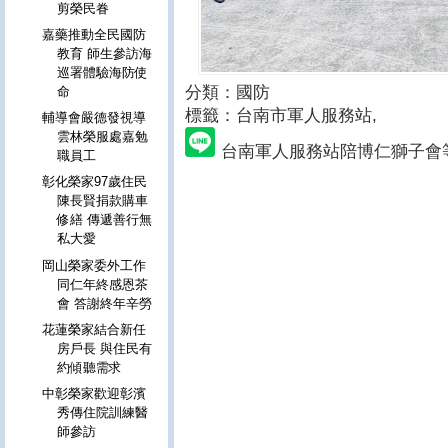
剪榮民眷
嘉藥推動全民國防
教育 師生參訪海
巡署體驗海防使
分類：國防
命
標籤：台南市軍人服務站
,
輔導會嚴德發視導
雲林榮服處嘉勉
台南軍人服務站陪博仁獅子會
職員工
彰化榮家97歲住民
陳長賢捐款購車
修繕 傳遞善行無
私大愛
岡山榮家委外工作
同仁年終感恩茶
會 答謝終年辛勞
花蓮榮家結合新任
房戶長 與住民有
約傾聽需求
中彰榮家歡迎彰濱
秀傳住院訓練醫
師參訪