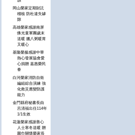
韻
岡山榮家定期財託
稽核 防杜違失罅
隙
高雄榮家感謝南屏
佛光童軍團歲末
送暖 臘八粥暖胃
又暖心
基隆榮服感謝中華
熱心發展協會愛
心捐贈 嘉惠榮民
眷
白河榮家消防自衛
編組綜合演練 強
化救災應變防護
能力
金門縣府秘書長由
呂清福出任114年
1/1生效
花蓮榮家感謝善心
人士寒冬送暖 贈
圍巾關懷榮家長