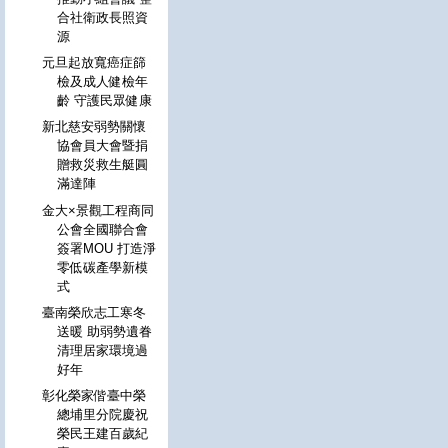
合社衛政長照資
源
元旦起放寬癌症篩
檢及成人健檢年
齡 守護民眾健康
新北慈安弱勢關懷
協會員大會暨捐
贈救災救生艇圓
滿達陣
金大×景觀工程商同
公會全國聯合會
簽署MOU 打造淨
零低碳產學新模
式
臺南榮欣志工寒冬
送暖 助弱勢遺眷
清理居家環境過
好年
彰化榮家偕臺中榮
總埔里分院慶祝
榮民王建百歲紀