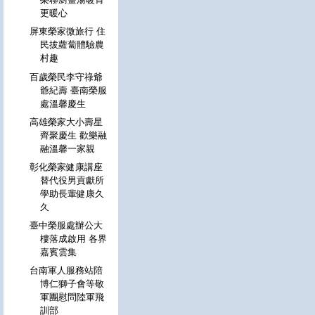
更暖心
屏東榮家微旅行 住
民拔蘿蔔體驗農
村趣
百歲榮民李守祿爺
爺紀壽 臺南榮服
處溫馨慶生
高雄榮家大小壽星
齊聚慶生 歡樂融
融溫馨一家親
彰化榮家健康講座
替代役男貢獻所
學助長輩健康久
久
臺中榮服處辦公大
樓落成啟用 各界
嘉賓雲集
台南軍人服務站陪
博仁獅子會等敬
軍團慰問陸軍飛
訓部