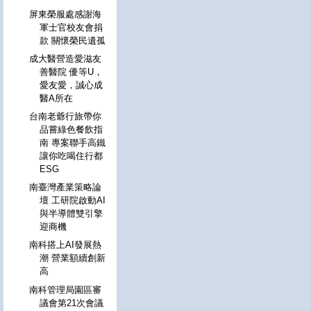
屏東榮服處感謝海
軍士官校友會捐
款 關懷榮民遺孤
成大醫營造愛滋友
善醫院 優等U，
愛友愛，誠心成
醫A所在
台南老爺行旅帶你
品嘗綠色餐飲指
南 專案聯手高鐵
讓你吃喝住行都
ESG
南臺灣產業策略論
壇 工研院啟動AI
與半導體雙引擎
迎商機
南科搭上AI發展熱
潮 營業額續創新
高
南科管理局園區審
議會第21次會議