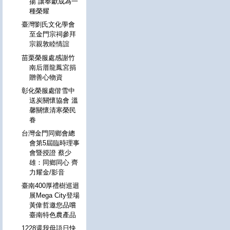
揚 讓奉獻成為一
種榮耀
臺灣劉氏文化學會
至金門宗祠參拜
宗親敦睦情誼
苗栗榮服處感謝竹
南后厝龍鳳宮捐
贈善心物資
彰化榮服處偕雪中
送炭關懷協會 溫
馨關懷清寒榮民
眷
台灣金門同鄉會總
會第5屆臨時理事
會暨授證 蔡少
雄：同鄉同心 齊
力耀金/影音
臺南400厚禮樹巡迴
展Mega City登場
黃偉哲邀您品嚐
臺南特色農產品
1228還我母語日快