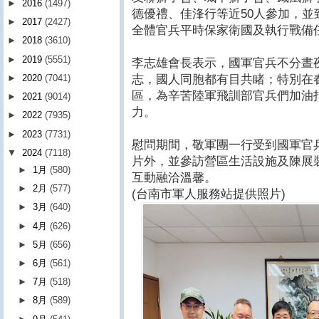
►
2016
(1497)
德優禮、佳浲行等近50人參加，
►
2017
(2427)
全體官兵平時保家衛國及執行戰備
►
2018
(3610)
►
2019
(5551)
李志雄會長表示，國軍官兵不分晝
志，國人同胞都有目共睹；特別在
►
2020
(7041)
區，為辛苦陸軍飛訓部官兵們加油
►
2021
(9014)
力。
►
2022
(7935)
►
2023
(7731)
慰問期間，敬軍團一行受到國軍官
▼
2024
(7118)
片外，並參訪營區生活設施及陳展
►
1月
(580)
互動融洽溫馨。
►
2月
(577)
(台南市軍人服務站提供照片)
►
3月
(640)
►
4月
(626)
►
5月
(656)
►
6月
(561)
►
7月
(518)
►
8月
(589)