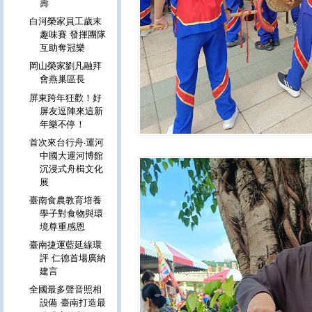
壽
白河榮家員工歲末
趣味賽 發揮團隊
互助奪冠樂
岡山榮家劉凡融拜
會燕巢區長
屏東跨年狂歡！好
屏友逗陣來這新
年樂不停！
首次來台行舟‧運河
中國大運河博館
沉浸式舟楫文化
展
臺南食農教育培養
學子對食物與環
境尊重感恩
臺南捷運藍延線環
評 仁德首場廣納
建言
全國最多聲音照相
設備 臺南打造最