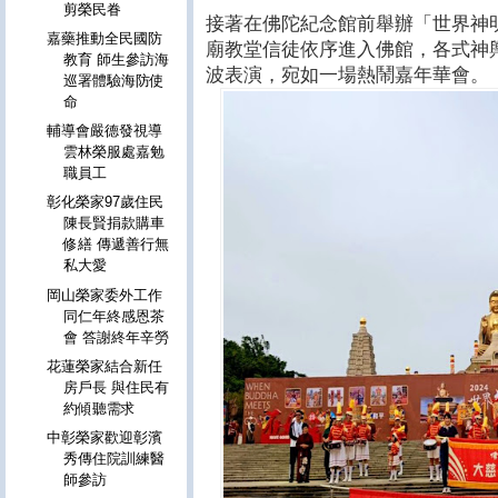
剪榮民眷
接著在佛陀紀念館前舉辦「世界神
嘉藥推動全民國防
廟教堂信徒依序進入佛館，各式神
教育 師生參訪海
波表演，宛如一場熱鬧嘉年華會。
巡署體驗海防使
命
輔導會嚴德發視導
雲林榮服處嘉勉
職員工
彰化榮家97歲住民
陳長賢捐款購車
修繕 傳遞善行無
私大愛
岡山榮家委外工作
同仁年終感恩茶
會 答謝終年辛勞
花蓮榮家結合新任
房戶長 與住民有
約傾聽需求
中彰榮家歡迎彰濱
秀傳住院訓練醫
師參訪