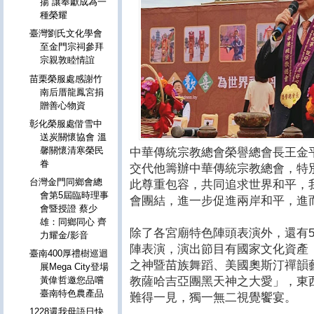
揚 讓奉獻成為一
種榮耀
臺灣劉氏文化學會
至金門宗祠參拜
宗親敦睦情誼
苗栗榮服處感謝竹
南后厝龍鳳宮捐
贈善心物資
彰化榮服處偕雪中
送炭關懷協會 溫
馨關懷清寒榮民
中華傳統宗教總會榮譽總會長王金
眷
交代他籌辦中華傳統宗教總會，特
台灣金門同鄉會總
此尊重包容，共同追求世界和平，
會第5屆臨時理事
會團結，進一步促進兩岸和平，進
會暨授證 蔡少
雄：同鄉同心 齊
除了各宮廟特色陣頭表演外，還有
力耀金/影音
陣表演，演出節目有國家文化資產
臺南400厚禮樹巡迴
之神暨苗族舞蹈、美國奧斯汀禪韻
展Mega City登場
教薩哈吉亞團黑天神之大愛」，東
黃偉哲邀您品嚐
臺南特色農產品
難得一見，獨一無二視覺饗宴。
1228還我母語日快