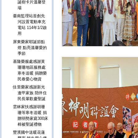
誕樹卡片溫馨登
場
臺南監理站首創先
河設置電動車充
電站 114年1/2啟
用
屏東榮家耶誕節點
燈 點亮溫馨愛的
季節
基隆榮服處感謝黃
珊珊地區服務處
寒冬送暖 捐贈榮
民眷愛心物資
佳里榮家感謝新光
逢甲家族 陪伴住
民長輩歡慶聖誕
雲林家扶感謝胡珊
珊等寒冬送暖 捐
贈弱勢家庭300床
棉被聖誕禮物
豐濱國中送暖花蓮