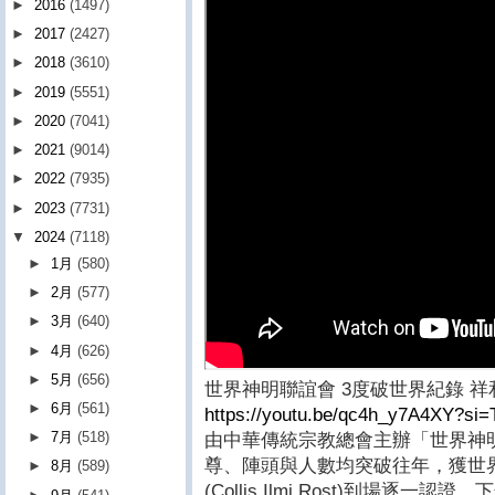
►
2016
(1497)
►
2017
(2427)
►
2018
(3610)
►
2019
(5551)
►
2020
(7041)
►
2021
(9014)
►
2022
(7935)
►
2023
(7731)
▼
2024
(7118)
►
1月
(580)
►
2月
(577)
►
3月
(640)
►
4月
(626)
►
5月
(656)
世界神明聯誼會 3度破世界紀錄 
►
6月
(561)
https://youtu.be/qc4h_y7A4XY?s
►
7月
(518)
由中華傳統宗教總會主辦「世界神
尊、陣頭與人數均突破往年，獲世
►
8月
(589)
(Collis Ilmi Rost)到場逐一