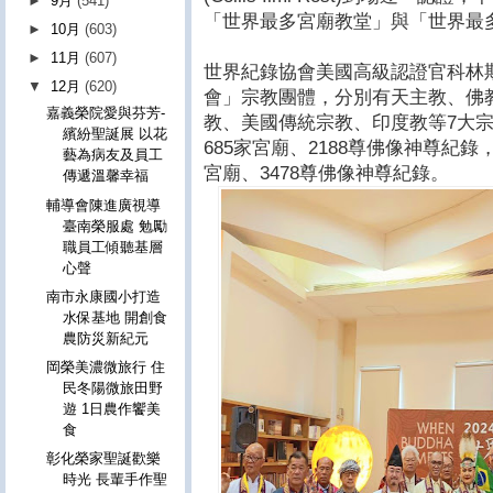
►
9月
(541)
「世界最多宮廟教堂」與「世界最
►
10月
(603)
►
11月
(607)
世界紀錄協會美國高級認證官科林
▼
12月
(620)
會」宗教團體，分別有天主教、佛
嘉義榮院愛與芬芳-
教、美國傳統宗教、印度教等7大宗
繽紛聖誕展 以花
685家宮廟、2188尊佛像神尊紀錄
藝為病友及員工
宮廟、3478尊佛像神尊紀錄。
傳遞溫馨幸福
輔導會陳進廣視導
臺南榮服處 勉勵
職員工傾聽基層
心聲
南市永康國小打造
水保基地 開創食
農防災新紀元
岡榮美濃微旅行 住
民冬陽微旅田野
遊 1日農作饗美
食
彰化榮家聖誕歡樂
時光 長輩手作聖