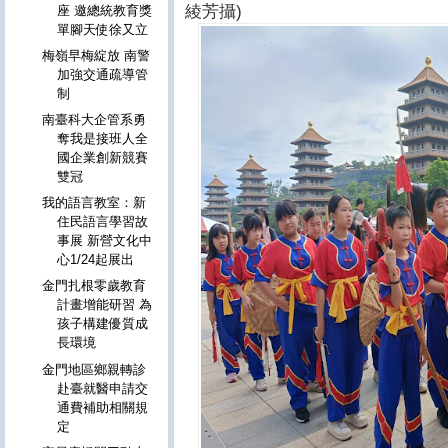
綾芳攝)
座 邀總統教育獎
單腳天使徐又立
梅嶺早梅綻放 南警
加強交通疏導管
制
南臺科大企管系勇
奪我是接班人全
國企業創新競賽
雙冠
我的語言教室：新
住民語言學習故
事展 新營文化中
心1/24起展出
金門扎根零歲教育
計畫增能研習 為
孩子構建優質成
長環境
金門地區鄉親轉診
赴臺就醫申請交
通費補助相關規
定