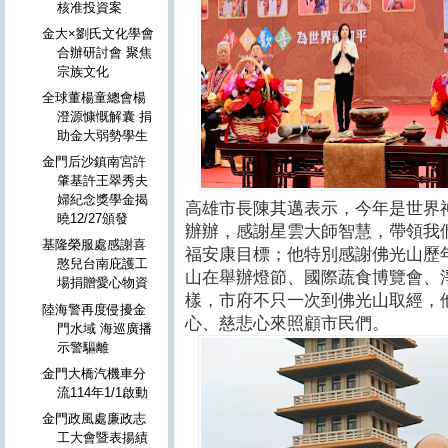
核准投資案
金大×劉氏文化學會
合辦研討會 聚焦
宗族文化
全球董楊童總會楊
澄源慷慨解囊 捐
助金大弱勢學生
金門后沙鎮南宮許
肇基許王翠秀夫
婦紀念獎學金揭
高雄市長陳其邁表示，今年是世界
曉12/27頒發
辦辦，感謝星雲大師智慧，帶領我
基隆榮服處感謝喜
福安康目標；他特別感謝佛光山歷
憨兒台南庇護工
山在舉辦燈節、國際蔬食博覽會、
場捐贈愛心物資
樣，市府不只一次到佛光山取經，
陸海警再度侵擾金
心、慈悲心來照顧市民們。
門水域 海巡廣播
示警驅離
金門大橋汽機車分
流114年1/1啟動
金門政風處廉政志
工大會暨表揚績