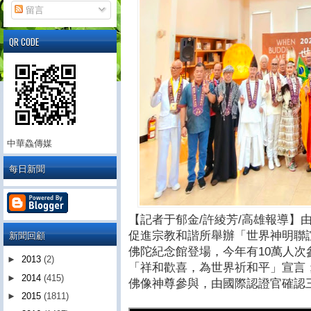
留言
QR CODE
中華鱻傳媒
每日新聞
【記者于郁金/許綾芳/高雄報導】
新聞回顧
促進宗教和諧所舉辦「世界神明聯誼會
佛陀紀念館登場，今年有10萬人次
►
2013
(2)
「祥和歡喜，為世界祈和平」宣言；今
►
2014
(415)
佛像神尊參與，由國際認證官確認
►
2015
(1811)