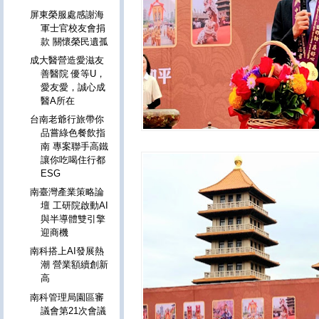
屏東榮服處感謝海
軍士官校友會捐
款 關懷榮民遺孤
成大醫營造愛滋友
善醫院 優等U，
愛友愛，誠心成
醫A所在
台南老爺行旅帶你
品嘗綠色餐飲指
南 專案聯手高鐵
讓你吃喝住行都
ESG
南臺灣產業策略論
壇 工研院啟動AI
與半導體雙引擎
迎商機
南科搭上AI發展熱
潮 營業額續創新
高
南科管理局園區審
議會第21次會議