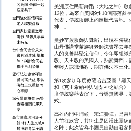
閃高鐵 臺南一起
美洲原住民藉舞蹈〈大地之神〉敬
客家共下
12位，為來自美國9州10個部落
金門強化關懷獨居
代表，傳統服飾上的圖騰代表地、
老人聯繫會報
神」。
金門家扶童受邀看
電影 溫馨共享歲
曼妙苗族服飾與舞蹈，出現在傳統
末時光
山丹佛講堂苗族舞老師沈寶琴去年
台中金同會會員大
人的良善與堅定信仰，今年即組織
會圓滿達陣 鄭根
教、天主教的美國人，熱愛舞蹈，
陣：與鄉會同在
年輕人認識佛教，期許佛法本土化
攜手再創榮耀
覺行弘法協會禪修
營同霑法益 學習
第1次參加印度教薩哈吉亞團「黑
佛教正規重拾內
和《克里希納神與迦梨神之結合》
心寧靜
度傳統樂器表演下，音樂無國界，
深夜驚傳槍響 南警
式。
查獲相關犯嫌到
案
高雄內門中埔頭「宋江獅陣」是當
高市圖寶珠河堤分
人前往欣賞，其衍生是因護庄團練
館×好人生文教×
名陣；此次皆為小團員自動自發參
麗澤教育親子講