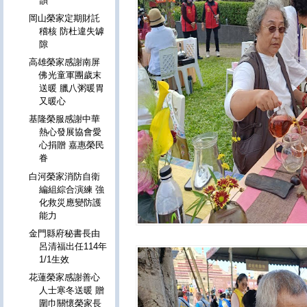
韻
岡山榮家定期財託
稽核 防杜違失罅
隙
高雄榮家感謝南屏
佛光童軍團歲末
送暖 臘八粥暖胃
又暖心
基隆榮服感謝中華
熱心發展協會愛
心捐贈 嘉惠榮民
眷
白河榮家消防自衛
編組綜合演練 強
化救災應變防護
能力
金門縣府秘書長由
呂清福出任114年
1/1生效
花蓮榮家感謝善心
人士寒冬送暖 贈
圍巾關懷榮家長