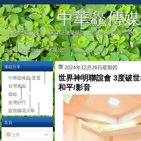
automaty do gier
中華鱻傳媒
本平台多元中立，期盼為正能量發聲，分享美好、美麗、美學，
首頁
報社簡介
本報公告
線上記者名單
連結分享
2024年12月26日星期四
世界神明聯誼會 3度破
中華鱻傳媒-首頁
台灣高鐵
和平/影音
臺鐵
台灣好行
嘉南藥理大學
首頁
文章