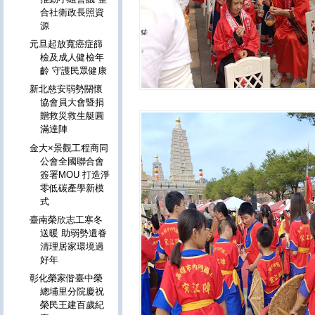
合社衛政長照資
源
元旦起放寬癌症篩
檢及成人健檢年
齡 守護民眾健康
新北慈安弱勢關懷
協會員大會暨捐
贈救災救生艇圓
滿達陣
金大×景觀工程商同
公會全國聯合會
簽署MOU 打造淨
零低碳產學新模
式
臺南榮欣志工寒冬
送暖 助弱勢遺眷
清理居家環境過
好年
彰化榮家偕臺中榮
總埔里分院慶祝
榮民王建百歲紀