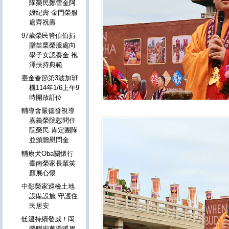
隊榮民鄭雪金阿
嬤紀壽 金門榮服
處齊祝壽
97歲榮民管伯伯捐
贈苗栗榮服處向
學子女認養金 袍
澤扶持典範
臺金春節第3波加班
機114年1/6上午9
時開放訂位
輔導會嚴德發視導
嘉義榮院慰問住
院榮民 肯定團隊
並頒贈慰問金
輔療犬Oba關懷行
臺南榮家長輩笑
顏展心懷
中彰榮家巡檢土地
設備設施 守護住
民居安
低溫持續發威！岡
榮聯廚薑湯暖胃