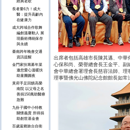
經典老歌
長者量6力！成大
醫：提升高齡內
在健康力
成大跨域合作歌舞
編創溫馨動人 展
現藝術傳統保存
與永續
臺南跨年晚會交通
資訊提醒
出席者包括高雄市長陳其邁、中華
心保和尚、榮譽總會長王金平、副
金門家扶籌募年菜
邀您愛心溫暖扶
會中華總會署理會長慈容法師、理
助童團圓夜
理事暨佛光山佛陀紀念館館長如常
黃府手足回饋高榮
南院 以父母之名
善捐150萬助醫療
急難
九份子國中小特教
關懷義賣 所得捐
助創世基金會
百歲返鄉旅台自衛