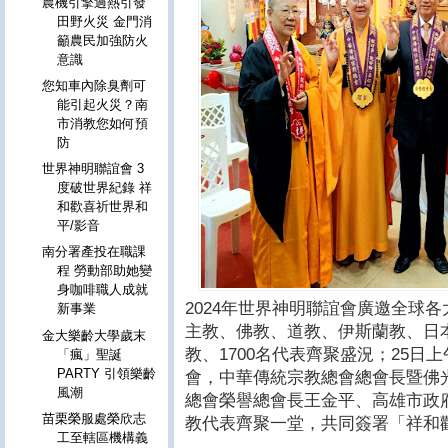
農機引擎過熱引發
田野火災 金門消
籲農民加強防火
意識
您知車內除臭劑可
能引起火災？南
市消教您如何預
防
世界神明聯誼會 3
度破世界紀錄 祥
和歡喜祈世界和
平/影音
南分署產投在職課
程 勞動部助她變
身咖啡職人成就
2024年世界神明聯誼會廣邀全球
新事業
主教、佛教、道教、伊斯蘭教、日
金大樂齡大學歲末
教、1700名代表齊聚盛況；25
「瘋」聖誕
PARTY 引領樂齡
會，中華傳統宗教總會總會長暨佛
風潮
總會榮譽總會長王金平、高雄市政
苗栗榮服處榮欣志
教代表齊聚一堂，共同簽署「祥和
工至轄區機構義