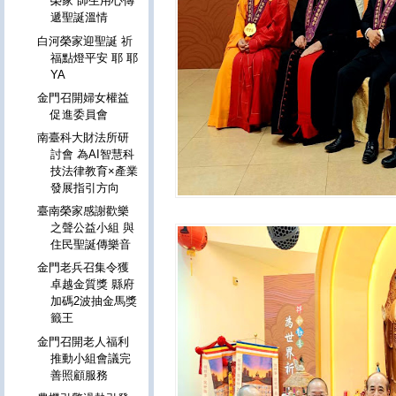
榮家 師生用心傳
遞聖誕溫情
白河榮家迎聖誕 祈
福點燈平安 耶 耶
YA
金門召開婦女權益
促進委員會
南臺科大財法所研
討會 為AI智慧科
技法律教育×產業
發展指引方向
臺南榮家感謝歡樂
之聲公益小組 與
住民聖誕傳樂音
金門老兵召集令獲
卓越金質獎 縣府
加碼2波抽金馬獎
籤王
金門召開老人福利
推動小組會議完
善照顧服務