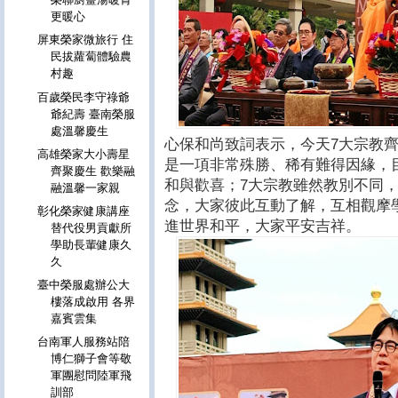
更暖心
屏東榮家微旅行 住
民拔蘿蔔體驗農
村趣
百歲榮民李守祿爺
爺紀壽 臺南榮服
處溫馨慶生
心保和尚致詞表示，今天7大宗教
高雄榮家大小壽星
是一項非常殊勝、稀有難得因緣，
齊聚慶生 歡樂融
和與歡喜；7大宗教雖然教別不同
融溫馨一家親
念，大家彼此互動了解，互相觀摩
彰化榮家健康講座
進世界和平，大家平安吉祥。
替代役男貢獻所
學助長輩健康久
久
臺中榮服處辦公大
樓落成啟用 各界
嘉賓雲集
台南軍人服務站陪
博仁獅子會等敬
軍團慰問陸軍飛
訓部