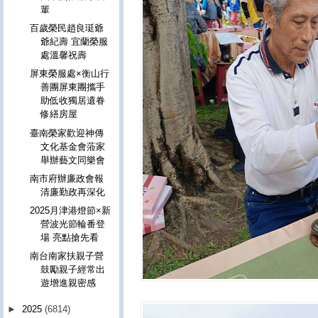
輩
百歲榮民趙良珽爺
爺紀壽 宜蘭榮服
處溫馨祝壽
屏東榮服處×衡山行
善團屏東團攜手
助低收獨居遺眷
修繕房屋
臺南榮家歡迎神傳
文化基金會蒞家
舉辦藝文同樂會
南市府辦廉政會報
清廉勤政再深化
2025月津港燈節×新
營波光節輪番登
場 亮點搶先看
南台南家扶親子營
鼓勵親子經常出
遊增進親密感
►
2025
(6814)