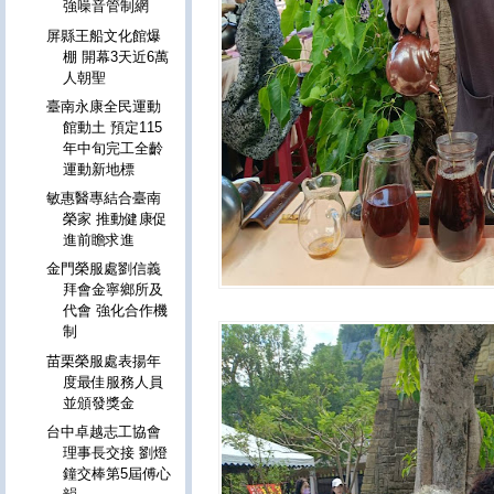
強噪音管制網
屏縣王船文化館爆
棚 開幕3天近6萬
人朝聖
臺南永康全民運動
館動土 預定115
年中旬完工全齡
運動新地標
敏惠醫專結合臺南
榮家 推動健康促
進前瞻求進
金門榮服處劉信義
拜會金寧鄉所及
代會 強化合作機
制
苗栗榮服處表揚年
度最佳服務人員
並頒發獎金
台中卓越志工協會
理事長交接 劉燈
鐘交棒第5屆傅心