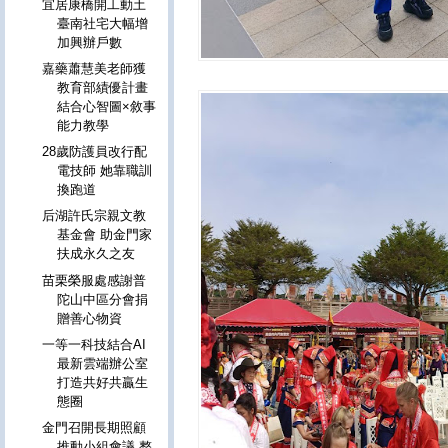
宜居康橋開工動土
臺南社宅大幅增
加興辦戶數
嘉藥蕭慧美老師獲
教育部績優計畫
結合心智圖×敘事
能力教學
28歲防護員改行配
電技師 她靠職訓
換跑道
后湖許氏宗親文教
基金會 助金門家
扶成永久之友
苗栗榮服處感謝普
陀山中區分會捐
贈善心物資
一等一科技結合AI
最新雲端辦公室
打造共好共贏生
態圈
金門召開長期照顧
推動小組會議 整