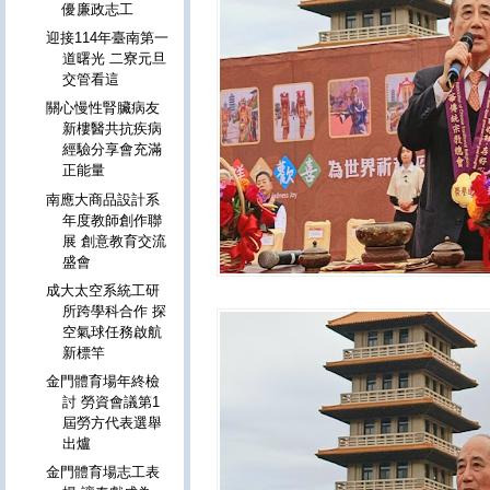
優廉政志工
迎接114年臺南第一
道曙光 二寮元旦
交管看這
關心慢性腎臟病友
新樓醫共抗疾病
經驗分享會充滿
正能量
南應大商品設計系
年度教師創作聯
展 創意教育交流
盛會
成大太空系統工研
所跨學科合作 探
空氣球任務啟航
新標竿
金門體育場年終檢
討 勞資會議第1
屆勞方代表選舉
出爐
金門體育場志工表