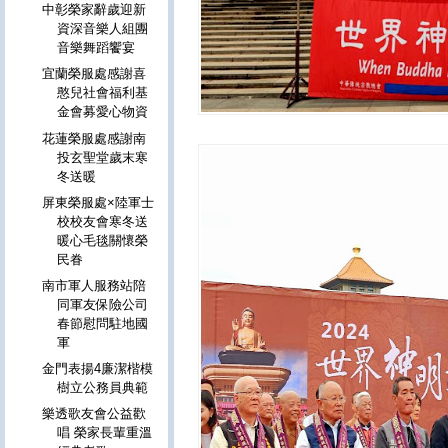
中彰榮家辭歲迎新
資深音樂人組團
音樂舞蹈饗宴
宜蘭榮服處感謝喜
憨兒社會福利基
金會募愛心物資
花蓮榮服處感謝南
投玄聖堂歲末寒
冬送暖
屏東榮服處×陸軍士
校校友會寒冬送
暖心毛毯關懷榮
民眷
南市軍人服務站陪
同軍友保險公司
春節慰問駐地國
軍
金門表揚4廉潔楷模
樹立公務員典範
樂透歌友會公益歡
唱 榮家長輩重溫