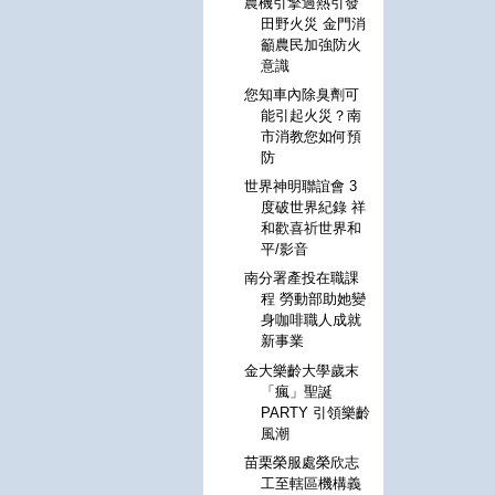
農機引擎過熱引發
田野火災 金門消
籲農民加強防火
意識
您知車內除臭劑可
能引起火災？南
市消教您如何預
防
世界神明聯誼會 3
度破世界紀錄 祥
和歡喜祈世界和
平/影音
南分署產投在職課
程 勞動部助她變
身咖啡職人成就
新事業
金大樂齡大學歲末
「瘋」聖誕
PARTY 引領樂齡
風潮
苗栗榮服處榮欣志
工至轄區機構義