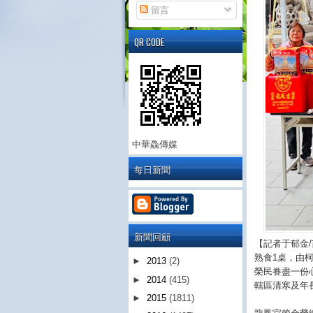
留言
QR CODE
中華鱻傳媒
每日新聞
新聞回顧
【記者于郁金
熟食1桌，由
►
2013
(2)
榮民眷盡一份
►
2014
(415)
轄區清寒及年
►
2015
(1811)