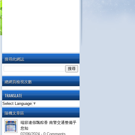
搜尋此網誌
總網頁檢視次數
TRANSLATE
Select Language
▼
隨機文章區
端節連假飄粽香 南警交通整備乎
您知
07/06/2024 - 0 Comments