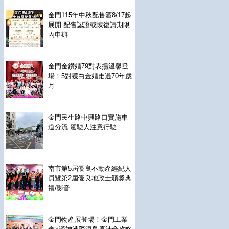
金門115年中秋配售酒8/17起
展開 配售認證或恢復請期限
內申辦
金門金鑽婚79對表揚溫馨登
場！5對獲白金婚走過70年歲
月
金門民生路中興路口實施車
道分流 駕駛人注意行駛
南市第5屆優良不動產經紀人
員暨第2屆優良地政士頒獎典
禮/影音
金門物產展登場！金門工業