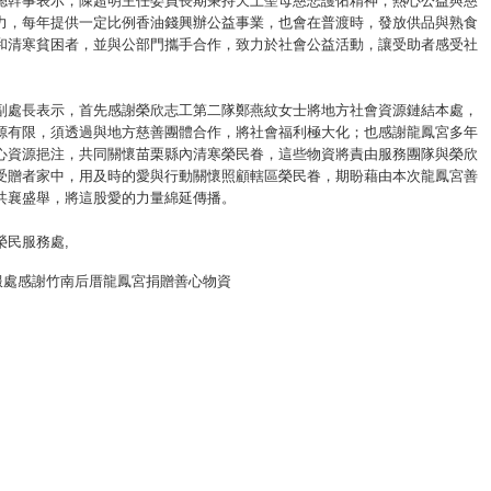
總幹事表示，陳超明主任委員長期秉持天上聖母慈悲護佑精神，熱心公益與慈
力，每年提供一定比例香油錢興辦公益事業，也會在普渡時，發放供品與熟食
和清寒貧困者，並與公部門攜手合作，致力於社會公益活動，讓受助者感受社
。
副處長表示，首先感謝榮欣志工第二隊鄭燕紋女士將地方社會資源鏈結本處，
源有限，須透過與地方慈善團體合作，將社會福利極大化；也感謝龍鳳宮多年
心資源挹注，共同關懷苗栗縣內清寒榮民眷，這些物資將責由服務團隊與榮欣
受贈者家中，用及時的愛與行動關懷照顧轄區榮民眷，期盼藉由本次龍鳳宮善
共襄盛舉，將這股愛的力量綿延傳播。
榮民服務處
,
服處感謝竹南后厝龍鳳宮捐贈善心物資