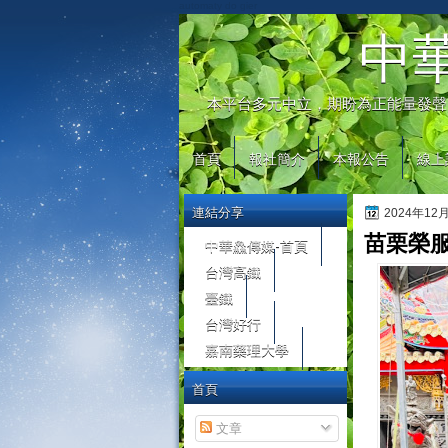
automaty do gier
中
本平台多元中立，期盼為正能量發聲
首頁
報社簡介
本報公告
線上
連結分享
2024年12
苗栗榮
中華鱻傳媒-首頁
台灣高鐵
臺鐵
台灣好行
嘉南藥理大學
首頁
文章