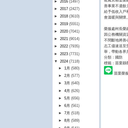
龍鳳宮賴金榮
►
2016
(1497)
善事業不遺餘
►
2017
(2427)
給予低收入戶
►
2018
(3610)
會溫暖與關懷
►
2019
(5551)
榮服處柯長榮
►
2020
(7041)
因公務機關資
►
2021
(9014)
不間斷地將善
志工儘速送至
►
2022
(7935)
舉，帶動各界
►
2023
(7731)
分類：國防
▼
2024
(7118)
標籤：苗栗縣
►
1月
(580)
苗栗榮
►
2月
(577)
►
3月
(640)
►
4月
(626)
►
5月
(656)
►
6月
(561)
►
7月
(518)
►
8月
(589)