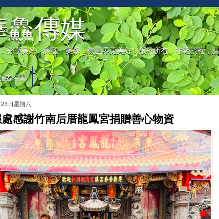
華鱻傳媒
，分享美好、美麗、美學，讓世界更美好！版權所有，非經授權，
記者名單
月28日星期六
服處感謝竹南后厝龍鳳宮捐贈善心物資