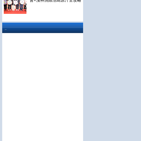
會×漢神洲際浯島原汁全攻略
..