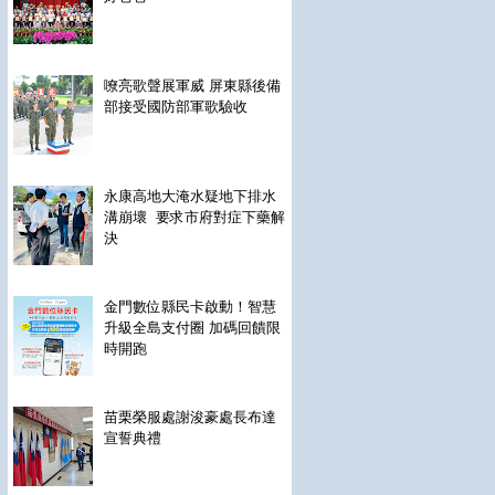
嘹亮歌聲展軍威 屏東縣後備
部接受國防部軍歌驗收
永康高地大淹水疑地下排水
溝崩壞 要求市府對症下藥解
決
金門數位縣民卡啟動！智慧
升級全島支付圈 加碼回饋限
時開跑
苗栗榮服處謝浚豪處長布達
宣誓典禮