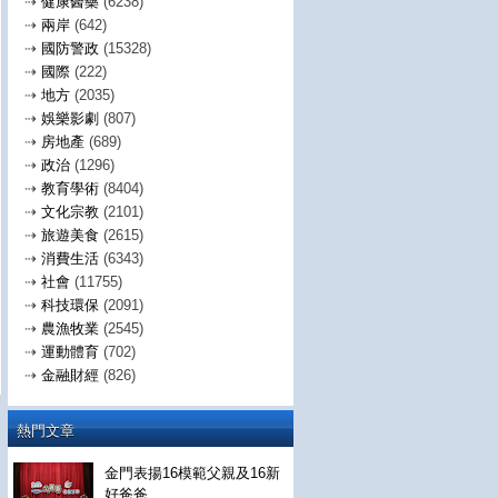
⇢
健康醫藥
(6238)
⇢
兩岸
(642)
⇢
國防警政
(15328)
⇢
國際
(222)
⇢
地方
(2035)
⇢
娛樂影劇
(807)
⇢
房地產
(689)
⇢
政治
(1296)
⇢
教育學術
(8404)
⇢
文化宗教
(2101)
⇢
旅遊美食
(2615)
⇢
消費生活
(6343)
⇢
社會
(11755)
⇢
科技環保
(2091)
⇢
農漁牧業
(2545)
⇢
運動體育
(702)
⇢
金融財經
(826)
熱門文章
金門表揚16模範父親及16新
好爸爸