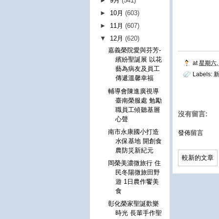
►
9月
(541)
►
10月
(603)
►
11月
(607)
▼
12月
(620)
嘉義榮院愛與芬芳-
繽紛聖誕展 以花
at
星期六, 
藝為病友及員工
Labels:
傳遞溫馨幸福
輔導會陳進廣視導
臺南榮服處 勉勵
職員工傾聽基層
沒有留言:
心聲
南市永康國小打造
發佈留言
水保基地 開創食
農防災新紀元
較新的文章
岡榮美濃微旅行 住
民冬陽微旅田野
遊 1日農作饗美
食
彰化榮家聖誕歡樂
時光 長輩手作聖