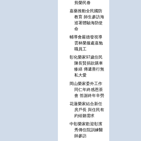
剪榮民眷
嘉藥推動全民國防
教育 師生參訪海
巡署體驗海防使
命
輔導會嚴德發視導
雲林榮服處嘉勉
職員工
彰化榮家97歲住民
陳長賢捐款購車
修繕 傳遞善行無
私大愛
岡山榮家委外工作
同仁年終感恩茶
會 答謝終年辛勞
花蓮榮家結合新任
房戶長 與住民有
約傾聽需求
中彰榮家歡迎彰濱
秀傳住院訓練醫
師參訪