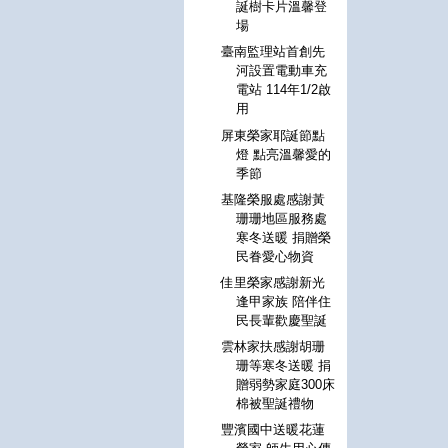
誕樹卡片溫馨登
場
臺南監理站首創先
河設置電動車充
電站 114年1/2啟
用
屏東榮家耶誕節點
燈 點亮溫馨愛的
季節
基隆榮服處感謝黃
珊珊地區服務處
寒冬送暖 捐贈榮
民眷愛心物資
佳里榮家感謝新光
逢甲家族 陪伴住
民長輩歡慶聖誕
雲林家扶感謝胡珊
珊等寒冬送暖 捐
贈弱勢家庭300床
棉被聖誕禮物
豐濱國中送暖花蓮