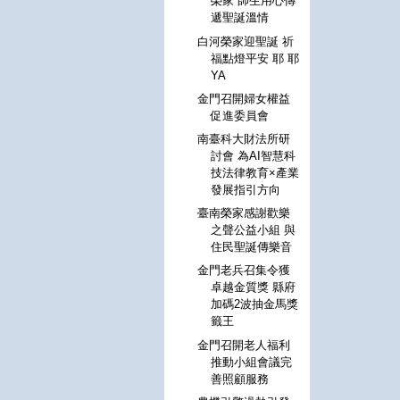
榮家 師生用心傳
遞聖誕溫情
白河榮家迎聖誕 祈
福點燈平安 耶 耶
YA
金門召開婦女權益
促進委員會
南臺科大財法所研
討會 為AI智慧科
技法律教育×產業
發展指引方向
臺南榮家感謝歡樂
之聲公益小組 與
住民聖誕傳樂音
金門老兵召集令獲
卓越金質獎 縣府
加碼2波抽金馬獎
籤王
金門召開老人福利
推動小組會議完
善照顧服務