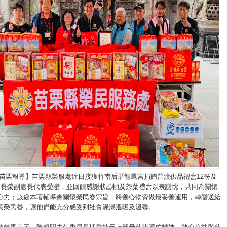
/苗栗報導】苗栗縣榮服處近日接獲竹南后厝龍鳳宮捐贈普渡供品禮盒12份及
柯長榮副處長代表受贈，並回饋感謝狀乙幀及茶葉禮盒以表謝忱，共同為關懷
心力；該處本著輔導會關懷榮民眷宗旨，將善心物資做最妥善運用，轉贈送給
長榮民眷，讓他們能充分感受到社會滿滿溫暖及溫馨。