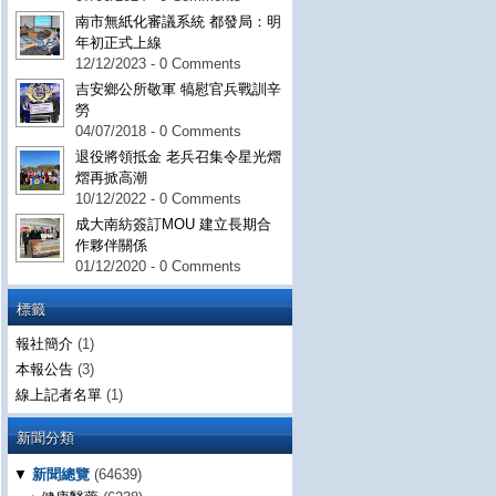
南市無紙化審議系統 都發局：明
年初正式上線
12/12/2023 - 0 Comments
吉安鄉公所敬軍 犒慰官兵戰訓辛
勞
04/07/2018 - 0 Comments
退役將領抵金 老兵召集令星光熠
熠再掀高潮
10/12/2022 - 0 Comments
成大南紡簽訂MOU 建立長期合
作夥伴關係
01/12/2020 - 0 Comments
標籤
報社簡介
(1)
本報公告
(3)
線上記者名單
(1)
新聞分類
▼
新聞總覽
(64639)