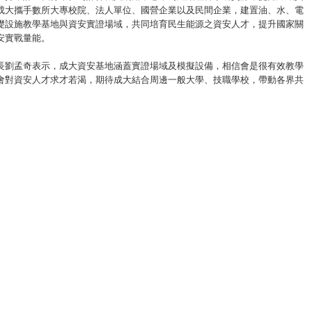
成大攜手數所大專校院、法人單位、國營企業以及民間企業，建置油、水、電
礎設施教學基地與資安實證場域，共同培育民生能源之資安人才，提升國家關
安實戰量能。
長劉孟奇表示，成大資安基地涵蓋實證場域及模擬設備，相信會是很有效教學
會對資安人才求才若渴，期待成大結合周邊一般大學、技職學校，帶動各界共
大效果。
務次長李懷仁提到數位部十分重視成大資安基地揭牌並表示，「成大做人才，
，數位部在沙崙的資安服務基地，未來也會跟成大資源共享、交流合作，共同
；而今年高考首度招考資安人才，歡迎優秀人才加入政府團隊。
趙卿惠親自出席見證臺南第2個資安基地揭牌並表示，油水電對國家維運至為
資通訊發展甚為重視，希望這塊餅能愈做愈大，共同留住資通訊人才在最關鍵
3月29日揭牌，台灣中油公司董事長李順欽、台灣自來水公司董事長李嘉榮、
總經理王耀庭皆出席與會；油水電三大國營事業代表同台亮相，以行動表達國
業對資安高度重視；其中，李順欽董事長更盛讚成大資安基地是「資安魔法學
來對人才、技術培育定有重要貢獻。
儒表示，人才是臺灣社會發展重要根基，大學不僅是人才培育重要基地，也要