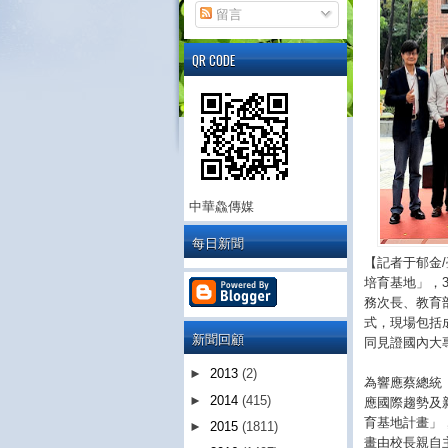
留言
QR CODE
中華鱻傳媒
每日新聞
【記者于郁金
培育基地」，
務次長、教育
式，現場包括
新聞回顧
同見證國內大
►
2013
(2)
為響應蔡總統
►
2014
(415)
應國際趨勢及
育基地計畫」
►
2015
(1811)
畫由校長親自