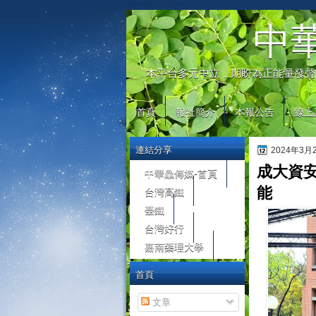
automaty do gier
中
本平台多元中立，期盼為正能量發聲
首頁
報社簡介
本報公告
線上
連結分享
2024年3
成大資
中華鱻傳媒-首頁
台灣高鐵
能
臺鐵
台灣好行
嘉南藥理大學
首頁
文章