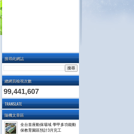
搜尋此網誌
總網頁檢視次數
99,441,607
TRANSLATE
隨機文章區
全台首座動保場域 學甲多功能動
保教育園區預計3月完工