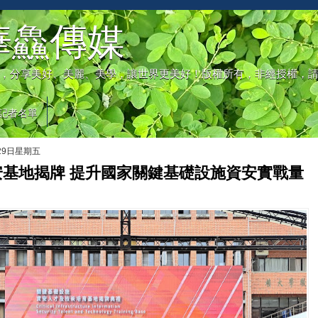
華鱻傳媒
，分享美好、美麗、美學，讓世界更美好！版權所有，非經授權，
記者名單
月29日星期五
安基地揭牌 提升國家關鍵基礎設施資安實戰量