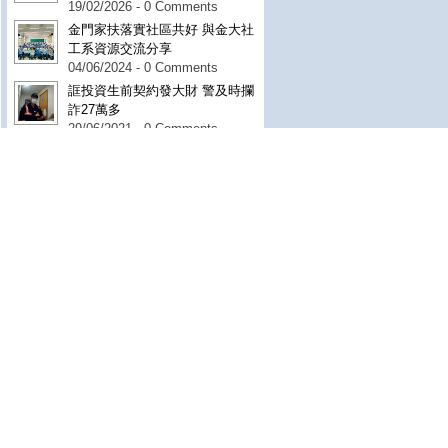
19/02/2026 - 0 Comments
金門家扶落實社區共好 與金大社
工系資源交流分享
04/06/2024 - 0 Comments
誆投資生前契約發大財 警及時攔
詐27萬多
29/06/2021 - 0 Comments
金門岸巡員巡視港區 赫見迷途綠
蠵龜
03/08/2018 - 0 Comments
金門大學都市計畫與景觀學系第4
屆畢業成果展圓滿落幕
14/06/2020 - 0 Comments
標籤
報社簡介
(1)
本報公告
(3)
線上記者名單
(1)
新聞分類
▼
新聞總覽
(64611)