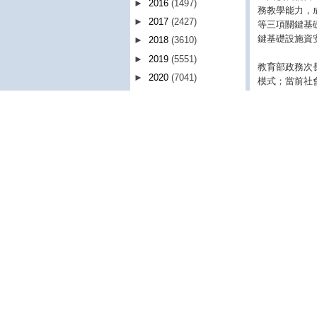
►
2016
(1497)
務教學能力，
►
2017
(2427)
等三項關鍵基
鍵基礎設施資
►
2018
(3610)
►
2019
(5551)
教育部政務次
►
2020
(7041)
模式；當前社
同發揮基地最
►
2021
(9014)
►
2022
(7935)
數位發展部政
►
2023
(7731)
沙崙做產業」
回應社會需求
▼
2024
(7118)
►
1月
(580)
臺南市副市長
►
2月
(577)
重要，臺南對
▼
3月
(640)
前線。
馬雅各醫師助手黃
成大資安基地
嘉智外曾孫 參訪
新樓醫
台灣電力公司
家民生必需產
中彰榮家與榮總零
校」，相信未
距離共同推動遠
距視訊衛教
成大校長沈孟
岡榮住民長輩微旅