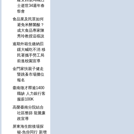
士逝世34週年春
祭會
食品業及民眾如何
避免米酵菌酸？
成大食品專家陳
秀玲教授這樣說
逾期外籍生繳納罰
鍰大喊吃不消 移
民署攜手勞工局
前進校園宣導
金門家扶親子健走
暨跳蚤市場攤位
報名
臺南徵才釋逾1400
職缺 人力銀行客
服薪100K
高榮臺南分院結合
社區整篩 龍騰廉
政宣導
屏東海生館後場探
秘-魚你同行 新增