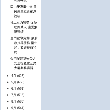
利就轉業
岡山榮家慶生會 住
民壽星歡喜袍澤
祝福
社工女力獲獎 從受
助到助人 讓愛無
限延續
金門宣導免費0歲胎
教指導服務 衛生
局：歡迎提前預
約
金門辦建築物公共
安全檢查暨公寓
大廈業務講習
►
4月
(626)
►
5月
(656)
►
6月
(561)
►
7月
(518)
►
8月
(589)
►
9月
(541)