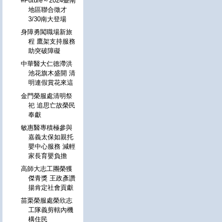
#Future～2024臺南
地區聯合徵才
3/30南大登場
身障勇闖職場新旅
程 鷹架支持服務
助突破障礙
中華醫大仁德滯洪
池花旗木盛開 清
明連假賞花來這
金門榮服處清明祭
祀 追思亡故榮民
奉獻
敏惠醫專積極參與
嘉義太保如親托
嬰中心服務 減輕
家長育嬰負擔
高師大志工團榮獲
傑青獎 王政彥讚
揚肯定社會貢獻
苗栗榮服處榮欣志
工隊義剪轄內機
構住民