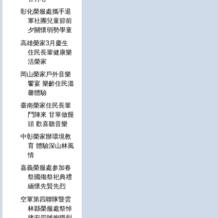
彰化榮服處攜手退
軍社團兒童節前
夕關懷弱勢學童
高雄榮家3月慶生
住民長輩健康樂
活榮家
岡山榮家戶外音樂
饗宴 樂齡住民溫
馨體驗
臺南榮家住民長輩
鬥陣來 甘單做饅
頭 歡喜聽音樂
中彰榮家辦環境教
育 體驗深山林風
情
嘉義榮服處参加春
祭國殤祭祀典禮
緬懷先賢先烈
空軍第四聯隊暨雲
林縣榮服處祭悼
建安四號殉職烈