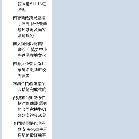
館同慶ALL IN狂
贈點
南警衛政跨局處攜
手宣導 降低營業
場所涉毒及顧客
酒駕風險
南大辦藝師藝有計
畫說明 協力中小
學傳承在地文化
南應大企管系邀12
家知名廠商辦校
外實習
霧鎖金門疏運船舶
金瑞龍完成試航
烈嶼旅台鄉親孫仁
樹伉儷傳愛 霸氣
捐金門家扶娶媳
婦婚宴禮金50萬
金門縣長關心地區
食安 要求衛生局
密切追蹤紅麴事