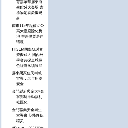
育嘉年華屏東海
生館盛大登場 吉
祥物驚喜歡慶現
身
南市113年起補助公
寓大廈廢除化糞
池 營造優質居住
環境
HIGEM國際研討會
齊聚成大 國內外
學者共探全球綠
色經濟永續發展
屏東榮家住民衛教
宣導：老年用藥
安全
金門縣府與金大×金
寧鄉所推動福利
社區化
金門職業安全衛生
宣導會 期能降低
職災