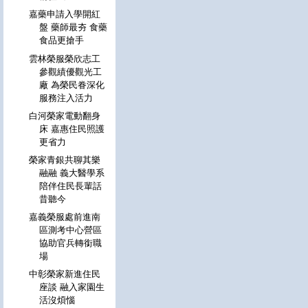
嘉藥申請入學開紅
盤 藥師最夯 食藥
食品更搶手
雲林榮服榮欣志工
參觀績優觀光工
廠 為榮民眷深化
服務注入活力
白河榮家電動翻身
床 嘉惠住民照護
更省力
榮家青銀共聊其樂
融融 義大醫學系
陪伴住民長輩話
昔聽今
嘉義榮服處前進南
區測考中心營區
協助官兵轉銜職
場
中彰榮家新進住民
座談 融入家園生
活沒煩惱