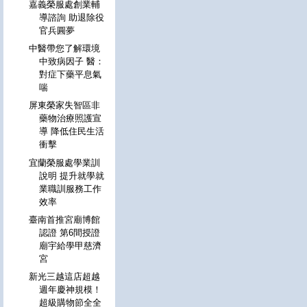
嘉義榮服處創業輔
導諮詢 助退除役
官兵圓夢
中醫帶您了解環境
中致病因子 醫：
對症下藥平息氣
喘
屏東榮家失智區非
藥物治療照護宣
導 降低住民生活
衝擊
宜蘭榮服處學業訓
說明 提升就學就
業職訓服務工作
效率
臺南首推宮廟博館
認證 第6間授證
廟宇給學甲慈濟
宮
新光三越這店超越
週年慶神規模！
超級購物節全全