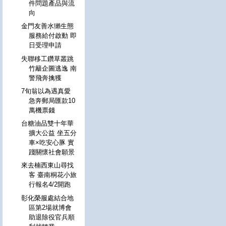
件問題產品與流
向
金門友善水獺生態
服務給付啟動 即
日受理申請
失聯移工鑽草叢跳
竹籬企圖逃逸 南
警飛奔擒獲
7旬翁以為遇真愛
急奔郵局匯款10
萬機票錢
台糖油品雙十年華
擴大公益 坐五分
車×吃安心豚 實
踐關懷社會願景
來去楠西東山尋找
客 臺南桐花小旅
行報名4/2開跑
彰化榮服處結合地
區第2場就博會
助退除役官兵順