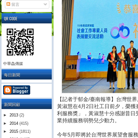
留言
QR CODE
中華鱻傳媒
每日新聞
【記者于郁金/臺南報導】台灣世
新聞回顧
黃淑慧在4月2日社工日前夕，榮
利服務獎」，黃淑慧十分感謝昔日
►
2013
(2)
業持續服務弱勢兒少動力。
►
2014
(415)
►
2015
(1811)
今年5月即將於台灣世界展望會服務