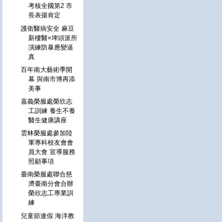
考核全國第2 市
長表揚肯定
護衛醫病安全 麻豆
新樓醫×埤頭派所
演練防暴應變逼
真
百年南大藝術季開
幕 與南市博再添
美事
嘉義榮服處榮欣志
工訓練 養生不養
醫生健康講座
雲林榮服處參加陸
軍專科校友會會
員大會 宣導服務
照顧事項
臺南榮服處聯合慈
濟臺南分會合辦
榮欣志工專業訓
練
兒童節連假 海洋教