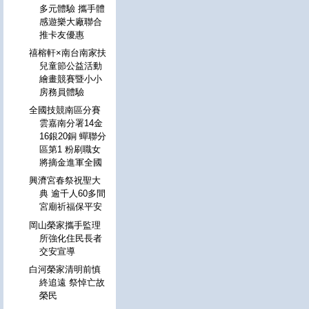
多元體驗 攜手體
感遊樂大廠聯合
推卡友優惠
禧榕軒×南台南家扶
兒童節公益活動
繪畫競賽暨小小
房務員體驗
全國技競南區分賽
雲嘉南分署14金
16銀20銅 蟬聯分
區第1 粉刷職女
將摘金進軍全國
興濟宮春祭祝聖大
典 逾千人60多間
宮廟祈福保平安
岡山榮家攜手監理
所強化住民長者
交安宣導
白河榮家清明前慎
終追遠 祭悼亡故
榮民