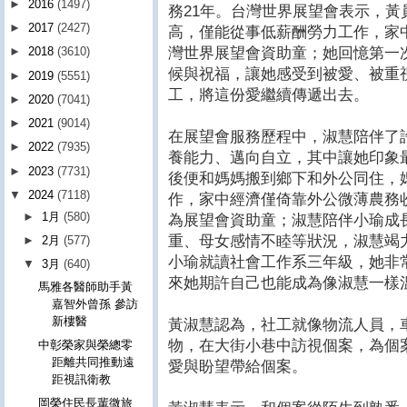
►
2016
(1497)
務21年。台灣世界展望會表示，
►
2017
(2427)
高，僅能從事低薪酬勞力工作，家
灣世界展望會資助童；她回憶第一
►
2018
(3610)
候與祝福，讓她感受到被愛、被重
►
2019
(5551)
工，將這份愛繼續傳遞出去。
►
2020
(7041)
►
2021
(9014)
在展望會服務歷程中，淑慧陪伴了
►
2022
(7935)
養能力、邁向自立，其中讓她印象最
►
2023
(7731)
後便和媽媽搬到鄉下和外公同住，
▼
2024
(7118)
作，家中經濟僅倚靠外公微薄農務
►
1月
(580)
為展望會資助童；淑慧陪伴小瑜成
重、母女感情不睦等狀況，淑慧竭
►
2月
(577)
小瑜就讀社會工作系三年級，她非
▼
3月
(640)
來她期許自己也能成為像淑慧一樣
馬雅各醫師助手黃
嘉智外曾孫 參訪
新樓醫
黃淑慧認為，社工就像物流人員，
物，在大街小巷中訪視個案，為個
中彰榮家與榮總零
距離共同推動遠
愛與盼望帶給個案。
距視訊衛教
岡榮住民長輩微旅