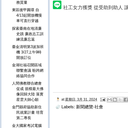
務質量
社工女力獲獎 從受助到助人 
東區後甲圓環 自
4/13起開放機慢
車可直行穿越
探索臺南在地清廉
史蹟 廉政志工訓
練流廉忘返
臺金清明第3波加班
機 3/27上午9時
開放訂位
金湖社福召開區域
聯繫會議 盼跨網
絡協同合作
人間佛教聯合總會
促成 規模最大佛
像回歸大陸 落實
at
星期日, 3月 31, 2024
星雲大師心願
Labels:
新聞總覽-社會
金門縣府協助新住
民就業計畫 培育
第二專長
金大國家考試電腦