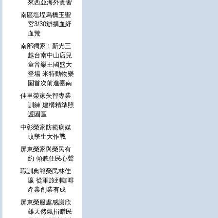
來西亞海外實習
南區塩埕烏橋玉聖
宮3/30辦捐血紓
血荒
南部獨家！新光三
越台南中山店兒
童音樂王國盛大
登場 米特動物樂
園首次前進臺南
佳里榮家失智專業
訓練 建構精準照
護園區
中彰榮家防範病媒
蚊孳生大作戰
屏東榮家與榮民有
約 傾聽住民心聲
職訓典範榮民林佳
瀛 從軍旅到咖啡
產業創業有成
屏東榮服處感謝欣
雄天然氣捐赠民