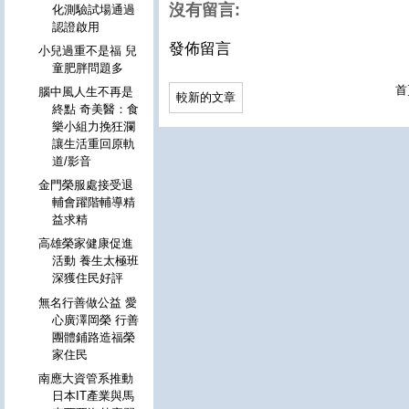
沒有留言:
化測驗試場通過
認證啟用
發佈留言
小兒過重不是福 兒
童肥胖問題多
首
腦中風人生不再是
較新的文章
終點 奇美醫：食
樂小組力挽狂瀾
讓生活重回原軌
道/影音
金門榮服處接受退
輔會躍階輔導精
益求精
高雄榮家健康促進
活動 養生太極班
深獲住民好評
無名行善做公益 愛
心廣澤岡榮 行善
團體鋪路造福榮
家住民
南應大資管系推動
日本IT產業與馬