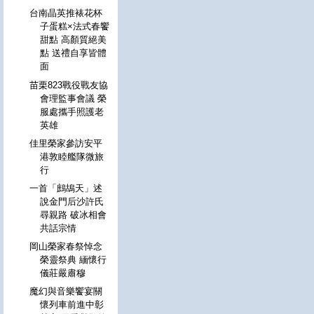
台南晶英推裱花杯
子蛋糕×法式春饗
甜點 高顏質絕美
點 送禮自享皆體
面
苗栗823戰役戰友協
會理監事會議 榮
服處攜手照護老
英雄
佳里榮家參訪安平
港敦睦艦隊微旅
行
一首「鷓鴣天」述
說金門后沙許氏
尋親路 破冰相會
共話宗情
岡山榮家春祭悼念
榮靈祭典 緬懷行
儀莊嚴肅穆
魔幻與音樂饗宴關
懷列車前進中彰