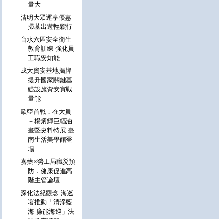
量大
清明大眾運享優惠
掃墓出遊輕鬆行
台水六區安全衛生
教育訓練 強化員
工職安知能
成大資安基地揭牌
提升國家關鍵基
礎設施資安實戰
量能
歐亞首戰．在大員
－楊炳輝巨幅油
畫暨史料特展 臺
南生活美學館登
場
嘉藥×勞工局職災預
防．健康促進高
階主管論壇
深化法紀觀念 海巡
署推動「清淨藍
海 廉能海巡」法