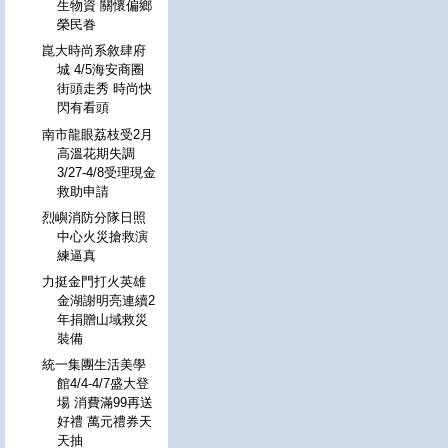
生物資 關懷偏鄉
榮民眷
崑大時尚系敘肆府
城 4/5海安商圈
街頭走秀 時尚快
閃有看頭
南市龍眼荔枝受2月
高溫花期失調
3/27-4/8受理現金
救助申請
烈嶼消防分隊日照
中心火災搶救演
練逼真
力挺金門打火英雄
金湖謝明亮連續2
年捐贈山域救災
裝備
統一集團生活美學
館4/4-4/7盛大登
場 消費滿99再送
好禮 萬元禮券天
天抽