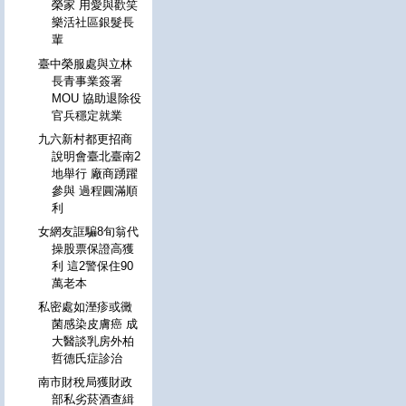
榮家 用愛與歡笑
樂活社區銀髮長
輩
臺中榮服處與立林
長青事業簽署
MOU 協助退除役
官兵穩定就業
九六新村都更招商
說明會臺北臺南2
地舉行 廠商踴躍
參與 過程圓滿順
利
女網友誆騙8旬翁代
操股票保證高獲
利 這2警保住90
萬老本
私密處如溼疹或黴
菌感染皮膚癌 成
大醫談乳房外柏
哲德氏症診治
南市財稅局獲財政
部私劣菸酒查緝