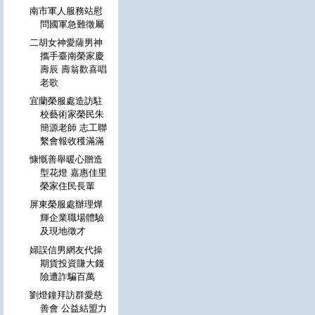
南市軍人服務站慰
問國軍急難徵屬
二胡女神愛薩男神
攜手臺南榮家慶
壽辰 壽翁歡喜唱
老歌
宜蘭榮服處造訪駐
校藝術家榮民朱
簡源老師 志工聯
繫會報收穫滿滿
慷慨善舉暖心贈造
型花燈 嘉惠佳里
榮家住民長輩
屏東榮服處辦理燁
輝企業職場體驗
及現地徵才
婦誤信男網友代操
期貨投資賺大錢
險遭詐騙百萬
劉燈鐘拜訪群愛慈
善會 公益結盟力