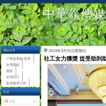
automaty do gier
中華鱻傳媒
本平台多元中立，期盼為正能量發聲，分享美好、美麗、美學，
首頁
報社簡介
本報公告
線上記者名單
連結分享
2024年3月31日星期日
社工女力獲獎 從受助到
中華鱻傳媒-首頁
台灣高鐵
臺鐵
台灣好行
嘉南藥理大學
首頁
文章