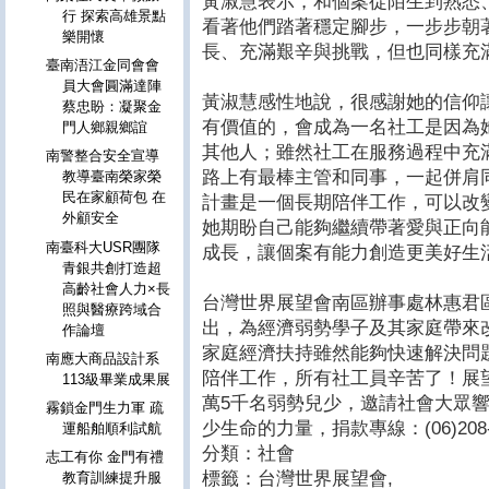
黃淑慧表示，和個案從陌生到熟悉
行 探索高雄景點
看著他們踏著穩定腳步，一步步朝
樂開懷
長、充滿艱辛與挑戰，但也同樣充
臺南浯江金同會會
員大會圓滿達陣
黃淑慧感性地說，很感謝她的信仰
蔡忠盼：凝聚金
有價值的，會成為一名社工是因為
門人鄉親鄉誼
其他人；雖然社工在服務過程中充
南警整合安全宣導
路上有最棒主管和同事，一起併肩
教導臺南榮家榮
民在家顧荷包 在
計畫是一個長期陪伴工作，可以改
外顧安全
她期盼自己能夠繼續帶著愛與正向
南臺科大USR團隊
成長，讓個案有能力創造更美好生
青銀共創打造超
高齡社會人力×長
台灣世界展望會南區辦事處林惠君
照與醫療跨域合
出，為經濟弱勢學子及其家庭帶來
作論壇
家庭經濟扶持雖然能夠快速解決問
南應大商品設計系
陪伴工作，所有社工員辛苦了！展
113級畢業成果展
萬5千名弱勢兒少，邀請社會大眾
霧鎖金門生力軍 疏
少生命的力量，捐款專線：(06)208-
運船舶順利試航
分類：社會
志工有你 金門有禮
標籤：台灣世界展望會
,
教育訓練提升服