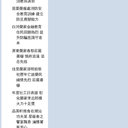
治教育講習
苗栗榮服處消防安
全教育訓練 建立
防災應變能力
白河榮家金融教育
住民回饋熱烈 提
升防騙意識守老
本
屏東榮家春祭莊嚴
肅穆 慎終追遠 追
念先祖
佳里榮家清明前祭
祀歷年亡故榮民
緬懷先烈 莊嚴肅
穆
年度社工日表揚 彰
化榮家李志郎獲
火力十足獎
晶英軒推食在潮汕
功夫菜 星級春之
饗宴飄香 滷獲饕
客芳心