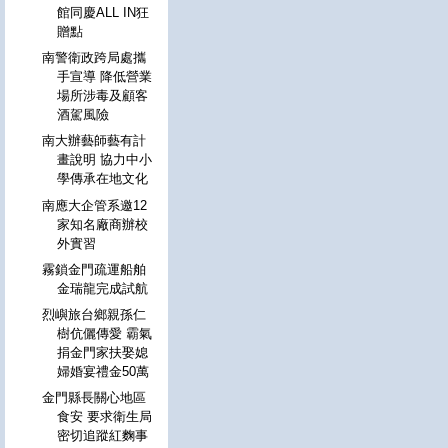
館同慶ALL IN狂
贈點
南警衛政跨局處攜
手宣導 降低營業
場所涉毒及顧客
酒駕風險
南大辦藝師藝有計
畫說明 協力中小
學傳承在地文化
南應大企管系邀12
家知名廠商辦校
外實習
霧鎖金門疏運船舶
金瑞龍完成試航
烈嶼旅台鄉親孫仁
樹伉儷傳愛 霸氣
捐金門家扶娶媳
婦婚宴禮金50萬
金門縣長關心地區
食安 要求衛生局
密切追蹤紅麴事