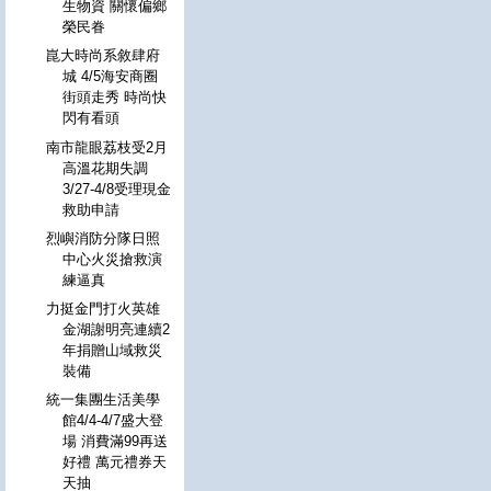
生物資 關懷偏鄉
榮民眷
崑大時尚系敘肆府
城 4/5海安商圈
街頭走秀 時尚快
閃有看頭
南市龍眼荔枝受2月
高溫花期失調
3/27-4/8受理現金
救助申請
烈嶼消防分隊日照
中心火災搶救演
練逼真
力挺金門打火英雄
金湖謝明亮連續2
年捐贈山域救災
裝備
統一集團生活美學
館4/4-4/7盛大登
場 消費滿99再送
好禮 萬元禮券天
天抽