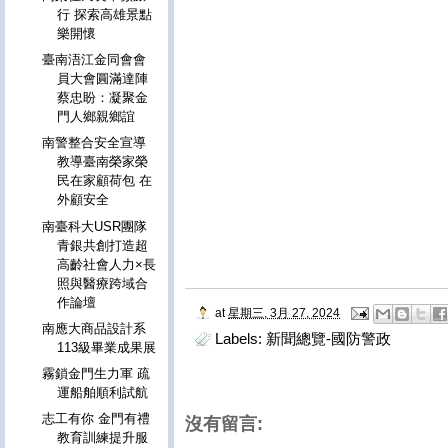
行 探索高雄景點
樂開懷
臺南浯江金同會會
員大會圓滿達陣
蔡忠盼：凝聚金
門人鄉親鄉誼
南警整合安全宣導
教導臺南榮家榮
民在家顧荷包 在
外顧安全
南臺科大USR團隊
青銀共創打造超
高齡社會人力×長
照與醫療跨域合
作論壇
at
星期三, 3月 27, 2024
南應大商品設計系
Labels:
新聞總覽-國防警政
113級畢業成果展
霧鎖金門生力軍 疏
運船舶順利試航
志工有你 金門有禮
沒有留言:
教育訓練提升服