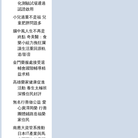
化測驗試場通過
認證啟用
小兒過重不是福 兒
童肥胖問題多
腦中風人生不再是
終點 奇美醫：食
樂小組力挽狂瀾
讓生活重回原軌
道/影音
金門榮服處接受退
輔會躍階輔導精
益求精
高雄榮家健康促進
活動 養生太極班
深獲住民好評
無名行善做公益 愛
心廣澤岡榮 行善
團體鋪路造福榮
家住民
南應大資管系推動
日本IT產業與馬