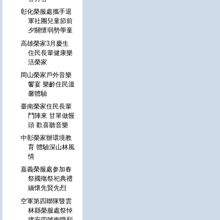
彰化榮服處攜手退
軍社團兒童節前
夕關懷弱勢學童
高雄榮家3月慶生
住民長輩健康樂
活榮家
岡山榮家戶外音樂
饗宴 樂齡住民溫
馨體驗
臺南榮家住民長輩
鬥陣來 甘單做饅
頭 歡喜聽音樂
中彰榮家辦環境教
育 體驗深山林風
情
嘉義榮服處参加春
祭國殤祭祀典禮
緬懷先賢先烈
空軍第四聯隊暨雲
林縣榮服處祭悼
建安四號殉職烈