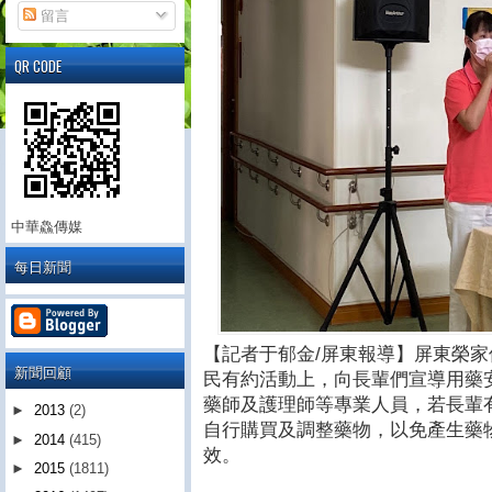
留言
QR CODE
中華鱻傳媒
每日新聞
【記者于郁金/屏東報導】屏東榮
新聞回顧
民有約活動上，向長輩們宣導用藥
藥師及護理師等專業人員，若長輩
►
2013
(2)
自行購買及調整藥物，以免產生藥
►
2014
(415)
效。
►
2015
(1811)