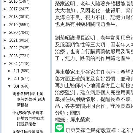
►
2016
(1497)
榮家說明，老年人隨著身體機能衰
►
2017
(2427)
大大增加，又因老化，使得肝、腎
員溝通不良、視力不佳、記憶力退
►
2018
(3610)
也更易有用藥相關問題產生。
►
2019
(5551)
►
2020
(7041)
劉菊昭護理長說明，老年常見用藥
►
2021
(9014)
及服藥順從性等三大項，因老年人
►
2022
(7935)
治療，也有自行購買藥物服用及調
►
2023
(7731)
了，無力、跌倒的副作用隨之產生
▼
2024
(7118)
►
1月
(580)
屏東榮家王少谷家主任表示：希望
藥方面正確態度及良好習慣，並藉
►
2月
(577)
再加上醫師小心地開處方且定期檢
▼
3月
(640)
治療監測，建立病患個人完整用藥
馬雅各醫師助手黃
掌握住民用藥情形，提醒長輩不聽
嘉智外曾孫 參訪
新樓醫
品，各專業間共同合作，守護長輩
分類：國防
中彰榮家與榮總零
距離共同推動遠
標籤：屏東榮家
,
距視訊衛教
屏東榮家住民衛教宣導：老年
岡榮住民長輩微旅