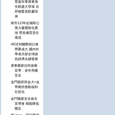
育嘉年華屏東海
生館盛大登場 吉
祥物驚喜歡慶現
身
南市113年起補助公
寓大廈廢除化糞
池 營造優質居住
環境
HIGEM國際研討會
齊聚成大 國內外
學者共探全球綠
色經濟永續發展
屏東榮家住民衛教
宣導：老年用藥
安全
金門縣府與金大×金
寧鄉所推動福利
社區化
金門職業安全衛生
宣導會 期能降低
職災