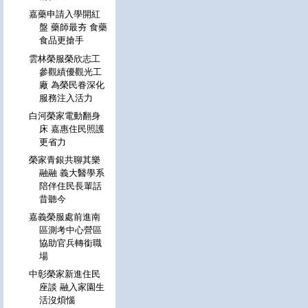
嘉藥申請入學開紅
盤 藥師最夯 食藥
食品更搶手
雲林榮服榮欣志工
參觀績優觀光工
廠 為榮民眷深化
服務注入活力
白河榮家電動翻身
床 嘉惠住民照護
更省力
榮家青銀共聊其樂
融融 義大醫學系
陪伴住民長輩話
昔聽今
嘉義榮服處前進南
區測考中心營區
協助官兵轉銜職
場
中彰榮家新進住民
座談 融入家園生
活沒煩惱