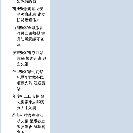
治教育講習
苗栗榮服處消防安
全教育訓練 建立
防災應變能力
白河榮家金融教育
住民回饋熱烈 提
升防騙意識守老
本
屏東榮家春祭莊嚴
肅穆 慎終追遠 追
念先祖
佳里榮家清明前祭
祀歷年亡故榮民
緬懷先烈 莊嚴肅
穆
年度社工日表揚 彰
化榮家李志郎獲
火力十足獎
晶英軒推食在潮汕
功夫菜 星級春之
饗宴飄香 滷獲饕
客芳心