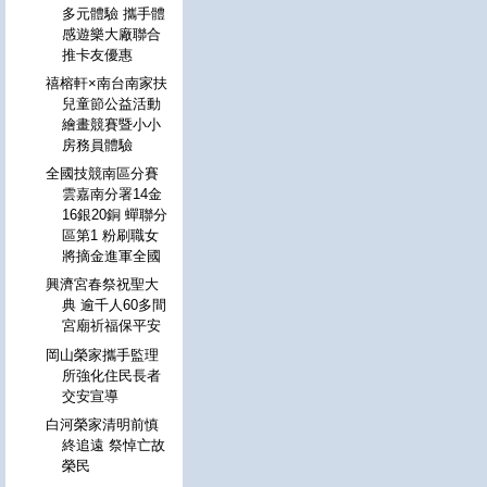
多元體驗 攜手體
感遊樂大廠聯合
推卡友優惠
禧榕軒×南台南家扶
兒童節公益活動
繪畫競賽暨小小
房務員體驗
全國技競南區分賽
雲嘉南分署14金
16銀20銅 蟬聯分
區第1 粉刷職女
將摘金進軍全國
興濟宮春祭祝聖大
典 逾千人60多間
宮廟祈福保平安
岡山榮家攜手監理
所強化住民長者
交安宣導
白河榮家清明前慎
終追遠 祭悼亡故
榮民