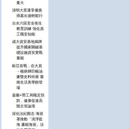
量大
清明大眾運享優惠
掃墓出遊輕鬆行
台水六區安全衛生
教育訓練 強化員
工職安知能
成大資安基地揭牌
提升國家關鍵基
礎設施資安實戰
量能
歐亞首戰．在大員
－楊炳輝巨幅油
畫暨史料特展 臺
南生活美學館登
場
嘉藥×勞工局職災預
防．健康促進高
階主管論壇
深化法紀觀念 海巡
署推動「清淨藍
海 廉能海巡」法