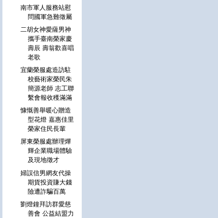
南市軍人服務站慰
問國軍急難徵屬
二胡女神愛薩男神
攜手臺南榮家慶
壽辰 壽翁歡喜唱
老歌
宜蘭榮服處造訪駐
校藝術家榮民朱
簡源老師 志工聯
繫會報收穫滿滿
慷慨善舉暖心贈造
型花燈 嘉惠佳里
榮家住民長輩
屏東榮服處辦理燁
輝企業職場體驗
及現地徵才
婦誤信男網友代操
期貨投資賺大錢
險遭詐騙百萬
劉燈鐘拜訪群愛慈
善會 公益結盟力