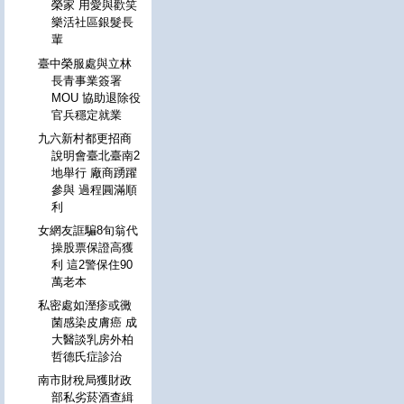
榮家 用愛與歡笑
樂活社區銀髮長
輩
臺中榮服處與立林
長青事業簽署
MOU 協助退除役
官兵穩定就業
九六新村都更招商
說明會臺北臺南2
地舉行 廠商踴躍
參與 過程圓滿順
利
女網友誆騙8旬翁代
操股票保證高獲
利 這2警保住90
萬老本
私密處如溼疹或黴
菌感染皮膚癌 成
大醫談乳房外柏
哲德氏症診治
南市財稅局獲財政
部私劣菸酒查緝