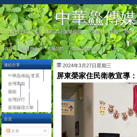
automaty do gier
中華鱻傳媒
本平台多元中立，期盼為正能量發聲，分享美好、美麗、美學，
首頁
報社簡介
本報公告
線上記者名單
連結分享
2024年3月27日星期三
屏東榮家住民衛教宣導
中華鱻傳媒-首頁
台灣高鐵
臺鐵
台灣好行
嘉南藥理大學
首頁
文章