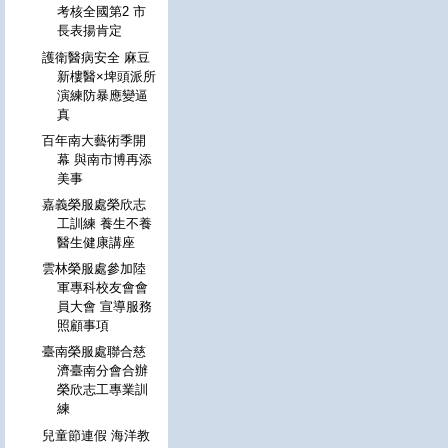
考核全國第2 市
長表揚肯定
護衛醫病安全 麻豆
新樓醫×埤頭派所
演練防暴應變逼
真
百年南大藝術季開
幕 與南市博再添
美事
嘉義榮服處榮欣志
工訓練 養生不養
醫生健康講座
雲林榮服處參加陸
軍專科校友會會
員大會 宣導服務
照顧事項
臺南榮服處聯合慈
濟臺南分會合辦
榮欣志工專業訓
練
兒童節連假 海洋教