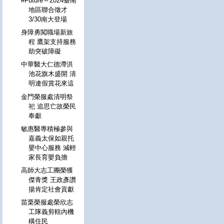
#Future～2024臺南
地區聯合徵才
3/30南大登場
身障勇闖職場新旅
程 鷹架支持服務
助突破障礙
中華醫大仁德滯洪
池花旗木盛開 清
明連假賞花來這
金門榮服處清明祭
祀 追思亡故榮民
奉獻
敏惠醫專積極參與
嘉義太保如親托
嬰中心服務 減輕
家長育嬰負擔
高師大志工團榮獲
傑青獎 王政彥讚
揚肯定社會貢獻
苗栗榮服處榮欣志
工隊義剪轄內機
構住民