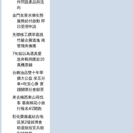
件問題產品與流
向
金門友善水獺生態
服務給付啟動 即
日受理申請
失聯移工鑽草叢跳
竹籬企圖逃逸 南
警飛奔擒獲
7旬翁以為遇真愛
急奔郵局匯款10
萬機票錢
台糖油品雙十年華
擴大公益 坐五分
車×吃安心豚 實
踐關懷社會願景
來去楠西東山尋找
客 臺南桐花小旅
行報名4/2開跑
彰化榮服處結合地
區第2場就博會
助退除役官兵順