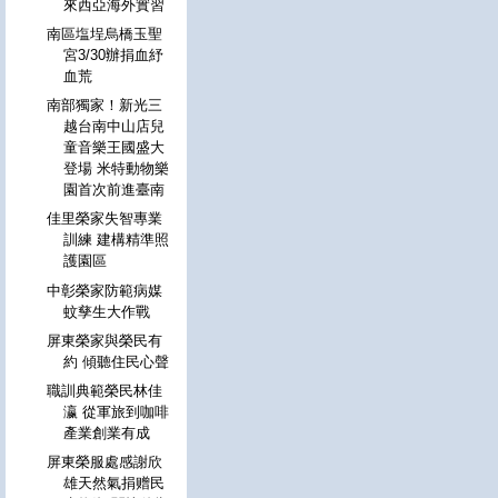
來西亞海外實習
南區塩埕烏橋玉聖
宮3/30辦捐血紓
血荒
南部獨家！新光三
越台南中山店兒
童音樂王國盛大
登場 米特動物樂
園首次前進臺南
佳里榮家失智專業
訓練 建構精準照
護園區
中彰榮家防範病媒
蚊孳生大作戰
屏東榮家與榮民有
約 傾聽住民心聲
職訓典範榮民林佳
瀛 從軍旅到咖啡
產業創業有成
屏東榮服處感謝欣
雄天然氣捐赠民