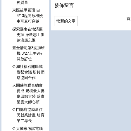
務質量
發佈留言
東區後甲圓環 自
4/13起開放機慢
首
較新的文章
車可直行穿越
探索臺南在地清廉
史蹟 廉政志工訓
練流廉忘返
臺金清明第3波加班
機 3/27上午9時
開放訂位
金湖社福召開區域
聯繫會議 盼跨網
絡協同合作
人間佛教聯合總會
促成 規模最大佛
像回歸大陸 落實
星雲大師心願
金門縣府協助新住
民就業計畫 培育
第二專長
金大國家考試電腦