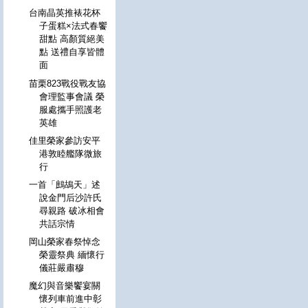
台南晶英推裱花杯
子蛋糕×法式春饗
甜點 高顏質絕美
點 送禮自享皆體
面
苗栗823戰役戰友協
會理監事會議 榮
服處攜手照護老
英雄
佳里榮家參訪安平
港敦睦艦隊微旅
行
一首「鷓鴣天」述
說金門后沙許氏
尋親路 破冰相會
共話宗情
岡山榮家春祭悼念
榮靈祭典 緬懷行
儀莊嚴肅穆
魔幻與音樂饗宴關
懷列車前進中彰