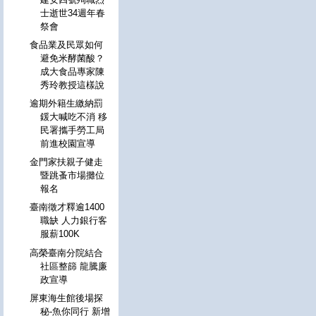
士逝世34週年春
祭會
食品業及民眾如何
避免米酵菌酸？
成大食品專家陳
秀玲教授這樣說
逾期外籍生繳納罰
鍰大喊吃不消 移
民署攜手勞工局
前進校園宣導
金門家扶親子健走
暨跳蚤市場攤位
報名
臺南徵才釋逾1400
職缺 人力銀行客
服薪100K
高榮臺南分院結合
社區整篩 龍騰廉
政宣導
屏東海生館後場探
秘-魚你同行 新增