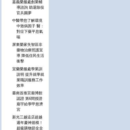
嘉義榮服處創業輔
導諮詢 助退除役
官兵圓夢
中醫帶您了解環境
中致病因子 醫：
對症下藥平息氣
喘
屏東榮家失智區非
藥物治療照護宣
導 降低住民生活
衝擊
宜蘭榮服處學業訓
說明 提升就學就
業職訓服務工作
效率
臺南首推宮廟博館
認證 第6間授證
廟宇給學甲慈濟
宮
新光三越這店超越
週年慶神規模！
超級購物節全全