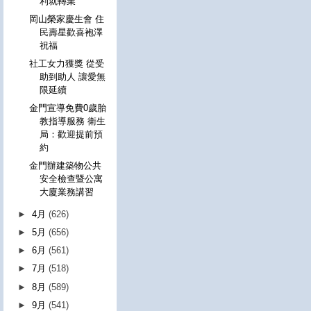
利就轉業
岡山榮家慶生會 住
民壽星歡喜袍澤
祝福
社工女力獲獎 從受
助到助人 讓愛無
限延續
金門宣導免費0歲胎
教指導服務 衛生
局：歡迎提前預
約
金門辦建築物公共
安全檢查暨公寓
大廈業務講習
►
4月
(626)
►
5月
(656)
►
6月
(561)
►
7月
(518)
►
8月
(589)
►
9月
(541)