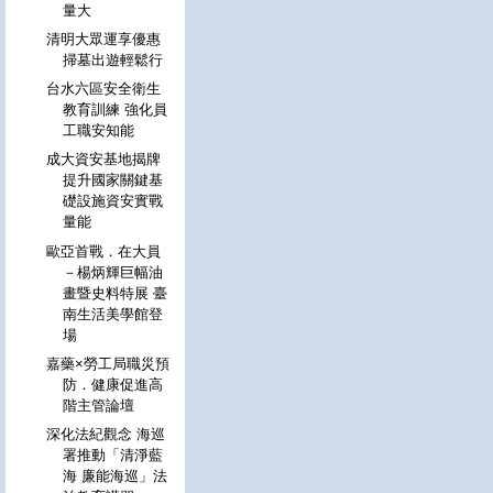
量大
清明大眾運享優惠
掃墓出遊輕鬆行
台水六區安全衛生
教育訓練 強化員
工職安知能
成大資安基地揭牌
提升國家關鍵基
礎設施資安實戰
量能
歐亞首戰．在大員
－楊炳輝巨幅油
畫暨史料特展 臺
南生活美學館登
場
嘉藥×勞工局職災預
防．健康促進高
階主管論壇
深化法紀觀念 海巡
署推動「清淨藍
海 廉能海巡」法