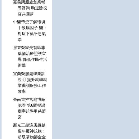
嘉義榮服處創業輔
導諮詢 助退除役
官兵圓夢
中醫帶您了解環境
中致病因子 醫：
對症下藥平息氣
喘
屏東榮家失智區非
藥物治療照護宣
導 降低住民生活
衝擊
宜蘭榮服處學業訓
說明 提升就學就
業職訓服務工作
效率
臺南首推宮廟博館
認證 第6間授證
廟宇給學甲慈濟
宮
新光三越這店超越
週年慶神規模！
超級購物節全全