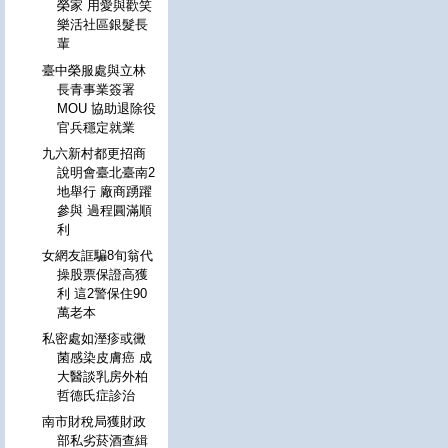
榮家 用愛與歡笑
樂活社區銀髮長
輩
臺中榮服處與立林
長青事業簽署
MOU 協助退除役
官兵穩定就業
九六新村都更招商
說明會臺北臺南2
地舉行 廠商踴躍
參與 過程圓滿順
利
女網友誆騙8旬翁代
操股票保證高獲
利 這2警保住90
萬老本
私密處如溼疹或黴
菌感染皮膚癌 成
大醫談乳房外柏
哲德氏症診治
南市財稅局獲財政
部私劣菸酒查緝