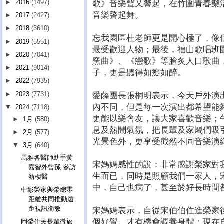
►
2016
(1497)
歌》音樂聲又響起，在竹圍青春樂
音樂聲起舞。
►
2017
(2427)
►
2018
(3610)
忘我園區杜老師更是開心極了，像
►
2019
(5551)
最受歡迎人物；最後，福山歌唱班
►
2020
(7041)
窯曲》、《戀歌》等膾炙人口歌曲
►
2021
(9014)
子，更是聽得如癡如醉。
►
2022
(7935)
►
2023
(7731)
愛薩團長張桐明表示，今天戶外演
內不同，但是每一次演出都希望能
▼
2024
(7118)
更能以樂會友，讓大家喜歡音樂；
►
1月
(580)
息及熱鬧氣氛，把長輩及家屬們吸
►
2月
(577)
光景色外，更享受截然不同音樂演
▼
3月
(640)
馬雅各醫師助手黃
宋媽媽感性的說：非常感謝榮家對
嘉智外曾孫 參訪
生而已，同時是照顧我們一家人，
新樓醫
中，自己也病了，甚至於好長時間
中彰榮家與榮總零
距離共同推動遠
距視訊衛教
宋媽媽表示，自從宋伯伯住進榮家
個好覺，才有機會調養身體；現在
岡榮住民長輩微旅