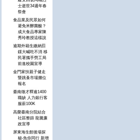
士逝世34週年春
祭會
食品業及民眾如何
避免米酵菌酸？
成大食品專家陳
秀玲教授這樣說
逾期外籍生繳納罰
鍰大喊吃不消 移
民署攜手勞工局
前進校園宣導
金門家扶親子健走
暨跳蚤市場攤位
報名
臺南徵才釋逾1400
職缺 人力銀行客
服薪100K
高榮臺南分院結合
社區整篩 龍騰廉
政宣導
屏東海生館後場探
秘-魚你同行 新增