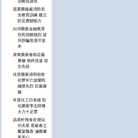
治教育講習
苗栗榮服處消防安
全教育訓練 建立
防災應變能力
白河榮家金融教育
住民回饋熱烈 提
升防騙意識守老
本
屏東榮家春祭莊嚴
肅穆 慎終追遠 追
念先祖
佳里榮家清明前祭
祀歷年亡故榮民
緬懷先烈 莊嚴肅
穆
年度社工日表揚 彰
化榮家李志郎獲
火力十足獎
晶英軒推食在潮汕
功夫菜 星級春之
饗宴飄香 滷獲饕
客芳心