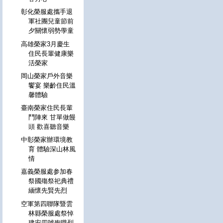
彰化榮服處攜手退
軍社團兒童節前
夕關懷弱勢學童
高雄榮家3月慶生
住民長輩健康樂
活榮家
岡山榮家戶外音樂
饗宴 樂齡住民溫
馨體驗
臺南榮家住民長輩
鬥陣來 甘單做饅
頭 歡喜聽音樂
中彰榮家辦環境教
育 體驗深山林風
情
嘉義榮服處参加春
祭國殤祭祀典禮
緬懷先賢先烈
空軍第四聯隊暨雲
林縣榮服處祭悼
建安四號殉職烈