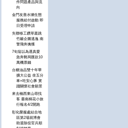
件問題產品與流
向
金門友善水獺生態
服務給付啟動 即
日受理申請
失聯移工鑽草叢跳
竹籬企圖逃逸 南
警飛奔擒獲
7旬翁以為遇真愛
急奔郵局匯款10
萬機票錢
台糖油品雙十年華
擴大公益 坐五分
車×吃安心豚 實
踐關懷社會願景
來去楠西東山尋找
客 臺南桐花小旅
行報名4/2開跑
彰化榮服處結合地
區第2場就博會
助退除役官兵順