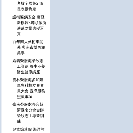
考核全國第2 市
長表揚肯定
護衛醫病安全 麻豆
新樓醫×埤頭派所
演練防暴應變逼
真
百年南大藝術季開
幕 與南市博再添
美事
嘉義榮服處榮欣志
工訓練 養生不養
醫生健康講座
雲林榮服處參加陸
軍專科校友會會
員大會 宣導服務
照顧事項
臺南榮服處聯合慈
濟臺南分會合辦
榮欣志工專業訓
練
兒童節連假 海洋教