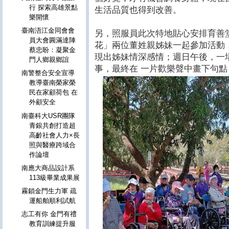
行 探索高雄景點
生活品質也得到改善。
樂開懷
臺南浯江金同會會
另，照服員此次特地貼心安排育善
員大會圓滿達陣
花」兩位董姓親姊妹一起參加活動
蔡忠盼：凝聚金
現出姊妹情深感情；週日午後，一
門人鄉親鄉誼
事，最終在 一片歡樂聲中畫下句
南警整合安全宣導
教導臺南榮家榮
民在家顧荷包 在
外顧安全
南臺科大USR團隊
青銀共創打造超
高齡社會人力×長
照與醫療跨域合
作論壇
南應大商品設計系
113級畢業成果展
霧鎖金門生力軍 疏
運船舶順利試航
志工有你 金門有禮
教育訓練提升服