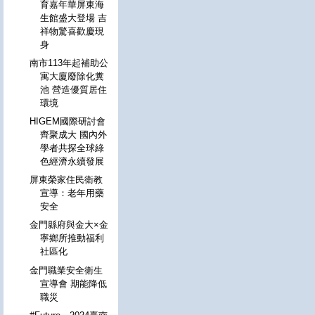
育嘉年華屏東海
生館盛大登場 吉
祥物驚喜歡慶現
身
南市113年起補助公
寓大廈廢除化糞
池 營造優質居住
環境
HIGEM國際研討會
齊聚成大 國內外
學者共探全球綠
色經濟永續發展
屏東榮家住民衛教
宣導：老年用藥
安全
金門縣府與金大×金
寧鄉所推動福利
社區化
金門職業安全衛生
宣導會 期能降低
職災