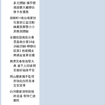
多元體驗 攜手體
感遊樂大廠聯合
推卡友優惠
禧榕軒×南台南家扶
兒童節公益活動
繪畫競賽暨小小
房務員體驗
全國技競南區分賽
雲嘉南分署14金
16銀20銅 蟬聯分
區第1 粉刷職女
將摘金進軍全國
興濟宮春祭祝聖大
典 逾千人60多間
宮廟祈福保平安
岡山榮家攜手監理
所強化住民長者
交安宣導
白河榮家清明前慎
終追遠 祭悼亡故
榮民