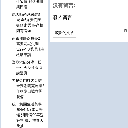
生物資 關懷偏鄉
沒有留言:
榮民眷
崑大時尚系敘肆府
發佈留言
城 4/5海安商圈
街頭走秀 時尚快
首
閃有看頭
較新的文章
南市龍眼荔枝受2月
高溫花期失調
3/27-4/8受理現金
救助申請
烈嶼消防分隊日照
中心火災搶救演
練逼真
力挺金門打火英雄
金湖謝明亮連續2
年捐贈山域救災
裝備
統一集團生活美學
館4/4-4/7盛大登
場 消費滿99再送
好禮 萬元禮券天
天抽