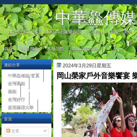
automaty do gier
中華鱻傳媒
本平台多元中立，期盼為正能量發聲，分享美好、美麗、美學，
首頁
報社簡介
本報公告
線上記者名單
連結分享
2024年3月29日星期五
岡山榮家戶外音樂饗宴 
中華鱻傳媒-首頁
台灣高鐵
臺鐵
台灣好行
嘉南藥理大學
首頁
文章