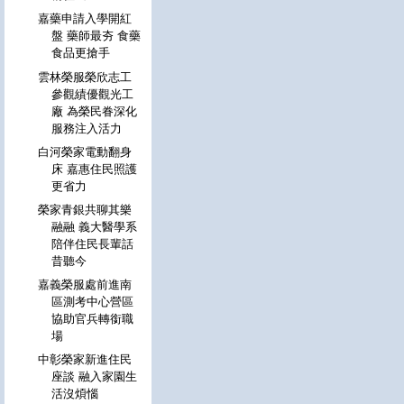
嘉藥申請入學開紅
盤 藥師最夯 食藥
食品更搶手
雲林榮服榮欣志工
參觀績優觀光工
廠 為榮民眷深化
服務注入活力
白河榮家電動翻身
床 嘉惠住民照護
更省力
榮家青銀共聊其樂
融融 義大醫學系
陪伴住民長輩話
昔聽今
嘉義榮服處前進南
區測考中心營區
協助官兵轉銜職
場
中彰榮家新進住民
座談 融入家園生
活沒煩惱