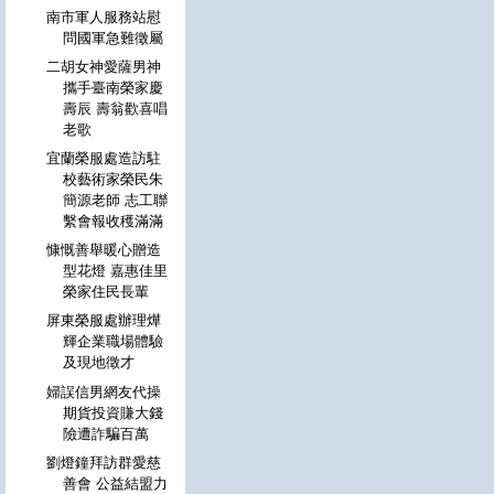
南市軍人服務站慰
問國軍急難徵屬
二胡女神愛薩男神
攜手臺南榮家慶
壽辰 壽翁歡喜唱
老歌
宜蘭榮服處造訪駐
校藝術家榮民朱
簡源老師 志工聯
繫會報收穫滿滿
慷慨善舉暖心贈造
型花燈 嘉惠佳里
榮家住民長輩
屏東榮服處辦理燁
輝企業職場體驗
及現地徵才
婦誤信男網友代操
期貨投資賺大錢
險遭詐騙百萬
劉燈鐘拜訪群愛慈
善會 公益結盟力