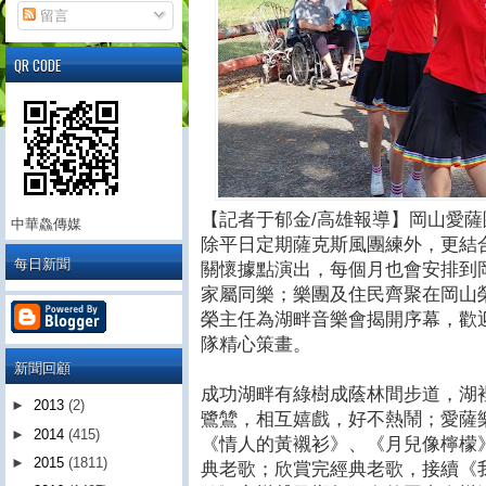
留言
QR CODE
【記者于郁金/高雄報導】岡山愛
中華鱻傳媒
除平日定期薩克斯風團練外，更結
每日新聞
關懷據點演出，每個月也會安排到
家屬同樂；樂團及住民齊聚在岡山
榮主任為湖畔音樂會揭開序幕，歡
隊精心策畫。
新聞回顧
成功湖畔有綠樹成蔭林間步道，湖
►
2013
(2)
鷺鷥，相互嬉戲，好不熱鬧；愛薩
►
2014
(415)
《情人的黃襯衫》、《月兒像檸檬
►
2015
(1811)
典老歌；欣賞完經典老歌，接續《