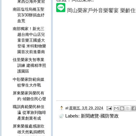
來西亞海外實習
南區塩埕烏橋玉聖
岡山榮家戶外音樂饗宴 樂齡
宮3/30辦捐血紓
血荒
南部獨家！新光三
越台南中山店兒
童音樂王國盛大
登場 米特動物樂
園首次前進臺南
佳里榮家失智專業
訓練 建構精準照
護園區
中彰榮家防範病媒
蚊孳生大作戰
屏東榮家與榮民有
約 傾聽住民心聲
職訓典範榮民林佳
at
星期五, 3月 29, 2024
瀛 從軍旅到咖啡
Labels:
新聞總覽-國防警政
產業創業有成
屏東榮服處感謝欣
雄天然氣捐赠民