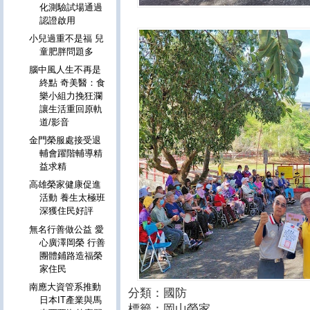
化測驗試場通過
認證啟用
小兒過重不是福 兒
童肥胖問題多
腦中風人生不再是
終點 奇美醫：食
樂小組力挽狂瀾
讓生活重回原軌
道/影音
金門榮服處接受退
輔會躍階輔導精
益求精
高雄榮家健康促進
活動 養生太極班
深獲住民好評
無名行善做公益 愛
心廣澤岡榮 行善
團體鋪路造福榮
家住民
南應大資管系推動
分類：國防
日本IT產業與馬
標籤：岡山榮家
,