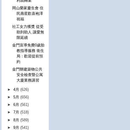
利就轉業
岡山榮家慶生會 住
民壽星歡喜袍澤
祝福
社工女力獲獎 從受
助到助人 讓愛無
限延續
金門宣導免費0歲胎
教指導服務 衛生
局：歡迎提前預
約
金門辦建築物公共
安全檢查暨公寓
大廈業務講習
►
4月
(626)
►
5月
(656)
►
6月
(561)
►
7月
(518)
►
8月
(589)
►
9月
(541)