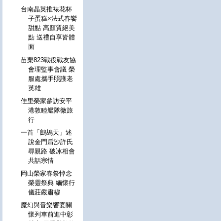
台南晶英推裱花杯
子蛋糕×法式春饗
甜點 高顏質絕美
點 送禮自享皆體
面
苗栗823戰役戰友協
會理監事會議 榮
服處攜手照護老
英雄
佳里榮家參訪安平
港敦睦艦隊微旅
行
一首「鷓鴣天」述
說金門后沙許氏
尋親路 破冰相會
共話宗情
岡山榮家春祭悼念
榮靈祭典 緬懷行
儀莊嚴肅穆
魔幻與音樂饗宴關
懷列車前進中彰