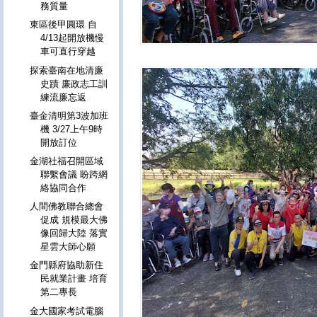
務質量
東區後甲圓環 自
4/13起開放機慢
車可直行穿越
探索臺南在地清廉
史蹟 廉政志工訓
練流廉忘返
臺金清明第3波加班
機 3/27上午9時
開放訂位
金湖社福召開區域
聯繫會議 盼跨網
絡協同合作
人間佛教聯合總會
促成 規模最大佛
像回歸大陸 落實
星雲大師心願
金門縣府協助新住
民就業計畫 培育
第二專長
金大國家考試電腦