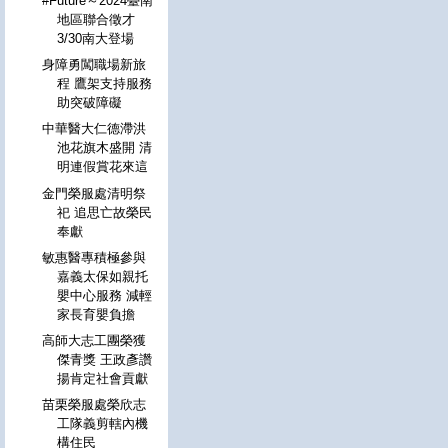
#Future～2024臺南
地區聯合徵才
3/30南大登場
身障勇闖職場新旅
程 鷹架支持服務
助突破障礙
中華醫大仁德滯洪
池花旗木盛開 清
明連假賞花來這
金門榮服處清明祭
祀 追思亡故榮民
奉獻
敏惠醫專積極參與
嘉義太保如親托
嬰中心服務 減輕
家長育嬰負擔
高師大志工團榮獲
傑青獎 王政彥讚
揚肯定社會貢獻
苗栗榮服處榮欣志
工隊義剪轄內機
構住民