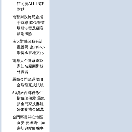
館同慶ALL IN狂
贈點
南警衛政跨局處攜
手宣導 降低營業
場所涉毒及顧客
酒駕風險
南大辦藝師藝有計
畫說明 協力中小
學傳承在地文化
南應大企管系邀12
家知名廠商辦校
外實習
霧鎖金門疏運船舶
金瑞龍完成試航
烈嶼旅台鄉親孫仁
樹伉儷傳愛 霸氣
捐金門家扶娶媳
婦婚宴禮金50萬
金門縣長關心地區
食安 要求衛生局
密切追蹤紅麴事