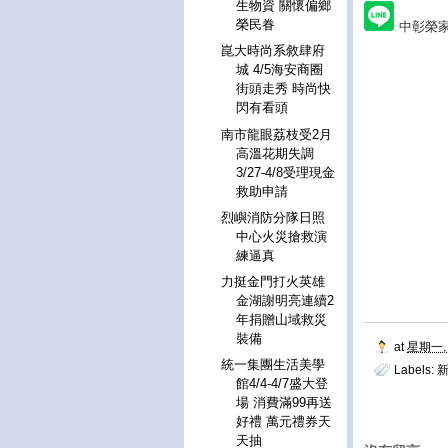
生物資 關懷偏鄉
榮民眷
中彰榮
崑大時尚系敘肆府
城 4/5海安商圈
街頭走秀 時尚快
閃有看頭
南市龍眼荔枝受2月
高溫花期失調
3/27-4/8受理現金
救助申請
烈嶼消防分隊日照
中心火災搶救演
練逼真
力挺金門打火英雄
金湖謝明亮連續2
年捐贈山域救災
裝備
at
星期一, 
統一集團生活美學
Labels:
館4/4-4/7盛大登
場 消費滿99再送
好禮 萬元禮券天
天抽