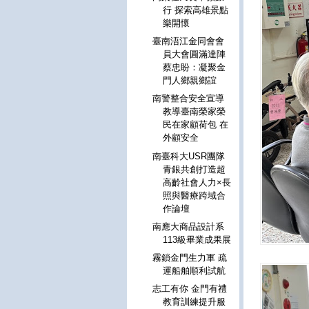
行 探索高雄景點
樂開懷
臺南浯江金同會會
員大會圓滿達陣
蔡忠盼：凝聚金
門人鄉親鄉誼
南警整合安全宣導
教導臺南榮家榮
民在家顧荷包 在
外顧安全
南臺科大USR團隊
青銀共創打造超
高齡社會人力×長
照與醫療跨域合
作論壇
南應大商品設計系
113級畢業成果展
霧鎖金門生力軍 疏
運船舶順利試航
志工有你 金門有禮
教育訓練提升服