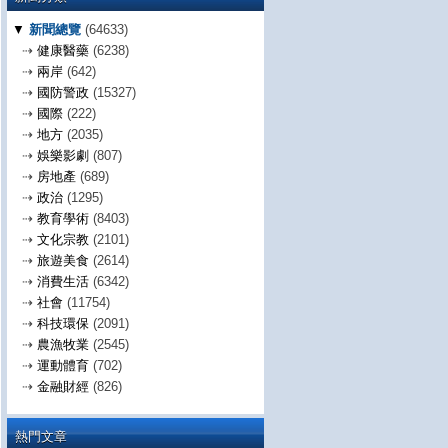
▼
新聞總覽
(64633)
⇢
健康醫藥
(6238)
⇢
兩岸
(642)
⇢
國防警政
(15327)
⇢
國際
(222)
⇢
地方
(2035)
⇢
娛樂影劇
(807)
⇢
房地產
(689)
⇢
政治
(1295)
⇢
教育學術
(8403)
⇢
文化宗教
(2101)
⇢
旅遊美食
(2614)
⇢
消費生活
(6342)
⇢
社會
(11754)
⇢
科技環保
(2091)
⇢
農漁牧業
(2545)
⇢
運動體育
(702)
⇢
金融財經
(826)
熱門文章