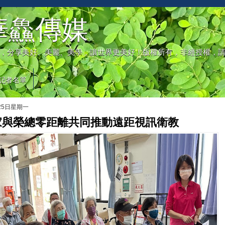
華鱻傳媒
，分享美好、美麗、美學，讓世界更美好！版權所有，非經授權，
記者名單
月25日星期一
家與榮總零距離共同推動遠距視訊衛教