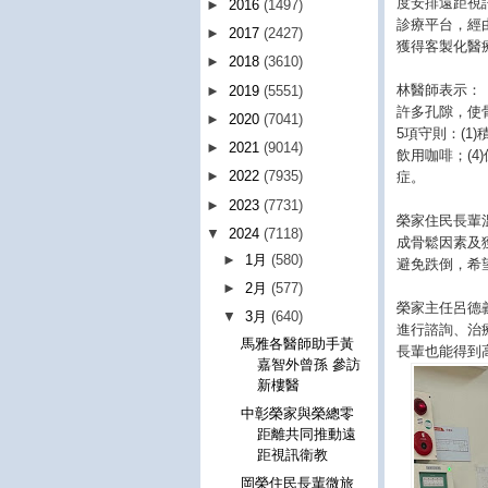
度安排遠距視
►
2016
(1497)
診療平台，經
►
2017
(2427)
獲得客製化醫
►
2018
(3610)
林醫師表示：
►
2019
(5551)
許多孔隙，使
►
2020
(7041)
5項守則：(1
►
2021
(9014)
飲用咖啡；(4
►
2022
(7935)
症。
►
2023
(7731)
榮家住民長輩
▼
2024
(7118)
成骨鬆因素及
►
1月
(580)
避免跌倒，希
►
2月
(577)
榮家主任呂德
▼
3月
(640)
進行諮詢、治
馬雅各醫師助手黃
長輩也能得到
嘉智外曾孫 參訪
新樓醫
中彰榮家與榮總零
距離共同推動遠
距視訊衛教
岡榮住民長輩微旅