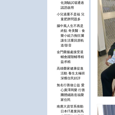
化測驗試場通過
認證啟用
小兒過重不是福 兒
童肥胖問題多
腦中風人生不再是
終點 奇美醫：食
樂小組力挽狂瀾
讓生活重回原軌
道/影音
金門榮服處接受退
輔會躍階輔導精
益求精
高雄榮家健康促進
活動 養生太極班
深獲住民好評
無名行善做公益 愛
心廣澤岡榮 行善
團體鋪路造福榮
家住民
南應大資管系推動
日本IT產業與馬