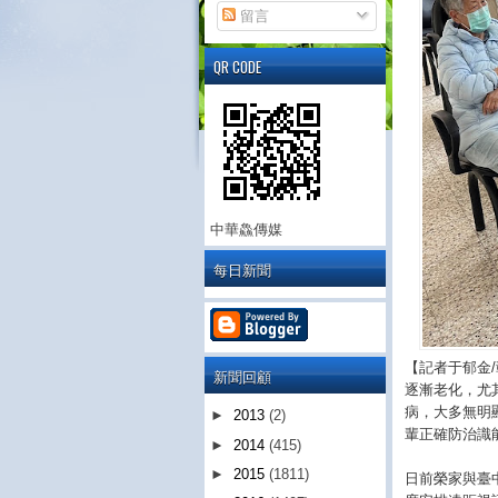
留言
QR CODE
中華鱻傳媒
每日新聞
【記者于郁金
新聞回顧
逐漸老化，尤
病，大多無明
►
2013
(2)
輩正確防治識
►
2014
(415)
►
2015
(1811)
日前榮家與臺