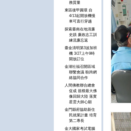
務質量
東區後甲圓環 自
4/13起開放機慢
車可直行穿越
探索臺南在地清廉
史蹟 廉政志工訓
練流廉忘返
臺金清明第3波加班
機 3/27上午9時
開放訂位
金湖社福召開區域
聯繫會議 盼跨網
絡協同合作
人間佛教聯合總會
促成 規模最大佛
像回歸大陸 落實
星雲大師心願
金門縣府協助新住
民就業計畫 培育
第二專長
金大國家考試電腦