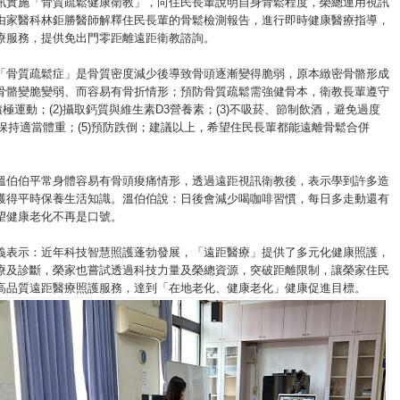
訊實施「骨質疏鬆健康衛教」，向住民長輩說明自身骨鬆程度，榮總運用視訊
由家醫科林鉅勝醫師解釋住民長輩的骨鬆檢測報告，進行即時健康醫療指導，
療服務，提供免出門零距離遠距衛教諮詢。
「骨質疏鬆症」是骨質密度減少後導致骨頭逐漸變得脆弱，原本緻密骨骼形成
骨骼變脆變弱、而容易有骨折情形；預防骨質疏鬆需強健骨本，衛教長輩遵守
)積極運動；(2)攝取鈣質與維生素D3營養素；(3)不吸菸、節制飲酒，避免過度
)保持適當體重；(5)預防跌倒；建議以上，希望住民長輩都能遠離骨鬆合併
溫伯伯平常身體容易有骨頭痠痛情形，透過遠距視訊衛教後，表示學到許多造
獲得平時保養生活知識。溫伯伯說：日後會減少喝咖啡習慣，每日多走動還有
望健康老化不再是口號。
義表示：近年科技智慧照護蓬勃發展，「遠距醫療」提供了多元化健康照護，
療及診斷，榮家也嘗試透過科技力量及榮總資源，突破距離限制，讓榮家住民
高品質遠距醫療照護服務，達到「在地老化、健康老化」健康促進目標。