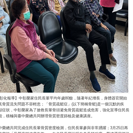
/彰化報導】中彰榮家住民長輩平均年歲80餘，隨著年紀增長，身體器官開始
其骨質流失問題不容輕忽；「骨質疏鬆症」(以下簡稱骨鬆)是一個沉默的疾
顯症狀，中彰榮家為了搶救長輩骨頭避免骨質疏鬆造成危害，強化宣導住民長
能，積極與臺中榮總共同辦理骨質密度篩檢及健康講座。
中榮總共同完成住民長輩骨質密度檢測，住民長輩參與非常踴躍；3月25日再