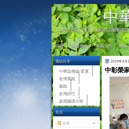
automaty do gier
中
本平台多元中立，期盼為正能量發聲
首頁
報社簡介
本報公告
線上
連結分享
2024年3
中彰榮
中華鱻傳媒-首頁
台灣高鐵
臺鐵
台灣好行
嘉南藥理大學
首頁
文章