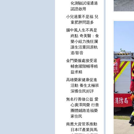
化測驗試場通過
認證啟用
小兒過重不是福 兒
童肥胖問題多
腦中風人生不再是
終點 奇美醫：食
樂小組力挽狂瀾
讓生活重回原軌
道/影音
金門榮服處接受退
輔會躍階輔導精
益求精
高雄榮家健康促進
活動 養生太極班
深獲住民好評
無名行善做公益 愛
心廣澤岡榮 行善
團體鋪路造福榮
家住民
南應大資管系推動
日本IT產業與馬