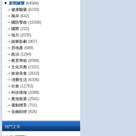
▼
新聞總覽
(64584)
⇢
健康醫藥
(6233)
⇢
兩岸
(642)
⇢
國防警政
(15306)
⇢
國際
(222)
⇢
地方
(2035)
⇢
娛樂影劇
(807)
⇢
房地產
(689)
⇢
政治
(1294)
⇢
教育學術
(8399)
⇢
文化宗教
(2101)
⇢
旅遊美食
(2610)
⇢
消費生活
(6336)
⇢
社會
(11753)
⇢
科技環保
(2089)
⇢
農漁牧業
(2541)
⇢
運動體育
(701)
⇢
金融財經
(826)
熱門文章