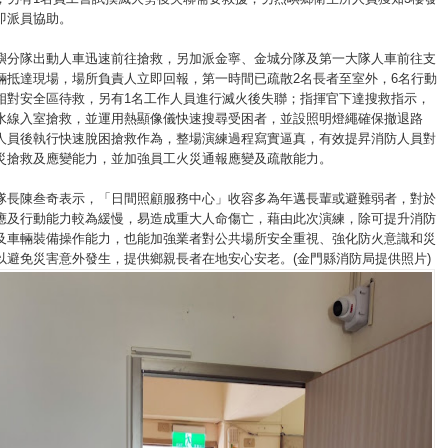
即派員協助。
嶼分隊出動人車迅速前往搶救，另加派金寧、金城分隊及第一大隊人車前往支
輛抵達現場，場所負責人立即回報，第一時間已疏散2名長者至室外，6名行動
相對安全區待救，另有1名工作人員進行滅火後失聯；指揮官下達搜救指示，
水線入室搶救，並運用熱顯像儀快速搜尋受困者，並設照明燈繩確保撤退路
人員後執行快速脫困搶救作為，整場演練過程寫實逼真，有效提昇消防人員對
災搶救及應變能力，並加強員工火災通報應變及疏散能力。
隊長陳叁奇表示，「日間照顧服務中心」收容多為年邁長輩或避難弱者，對於
應及行動能力較為緩慢，易造成重大人命傷亡，藉由此次演練，除可提升消防
及車輛裝備操作能力，也能加強業者對公共場所安全重視、強化防火意識和災
以避免災害意外發生，提供鄉親長者在地安心安老。(金門縣消防局提供照片)