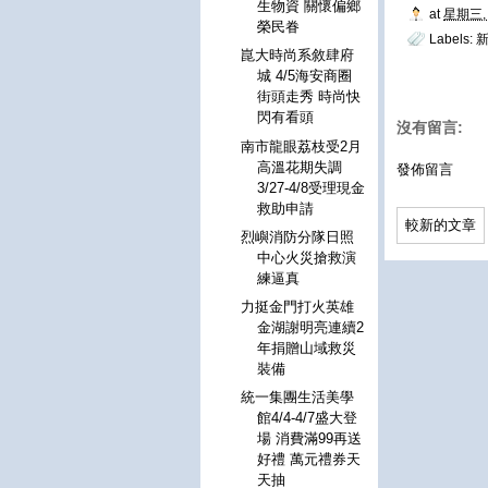
生物資 關懷偏鄉
at
星期三, 
榮民眷
Labels:
新
崑大時尚系敘肆府
城 4/5海安商圈
街頭走秀 時尚快
閃有看頭
沒有留言:
南市龍眼荔枝受2月
高溫花期失調
發佈留言
3/27-4/8受理現金
救助申請
較新的文章
烈嶼消防分隊日照
中心火災搶救演
練逼真
力挺金門打火英雄
金湖謝明亮連續2
年捐贈山域救災
裝備
統一集團生活美學
館4/4-4/7盛大登
場 消費滿99再送
好禮 萬元禮券天
天抽