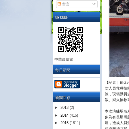
留言
QR CODE
中華鱻傳媒
每日新聞
【記者于郁金
防人員救災技
練，現場動員
新聞回顧
散、滅火搶救
►
2013
(2)
本次演練場所
►
2014
(415)
象為有長期照
延，造成人員
►
2015
(1811)
並通報消防局