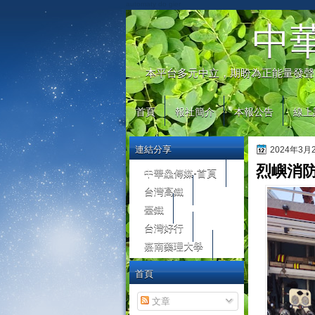
automaty do gier
中
本平台多元中立，期盼為正能量發聲
首頁
報社簡介
本報公告
線上
連結分享
2024年3
烈嶼消
中華鱻傳媒-首頁
台灣高鐵
臺鐵
台灣好行
嘉南藥理大學
首頁
文章