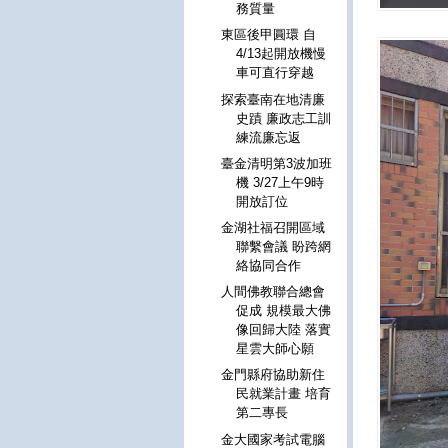
務質量
東區後甲圓環 自
4/13起開放機慢
車可直行穿越
探索臺南在地清廉
史蹟 廉政志工訓
練流廉忘返
臺金清明第3波加班
機 3/27上午9時
開放訂位
金湖社福召開區域
聯繫會議 盼跨網
絡協同合作
人間佛教聯合總會
促成 規模最大佛
像回歸大陸 落實
星雲大師心願
金門縣府協助新住
民就業計畫 培育
第二專長
金大國家考試電腦