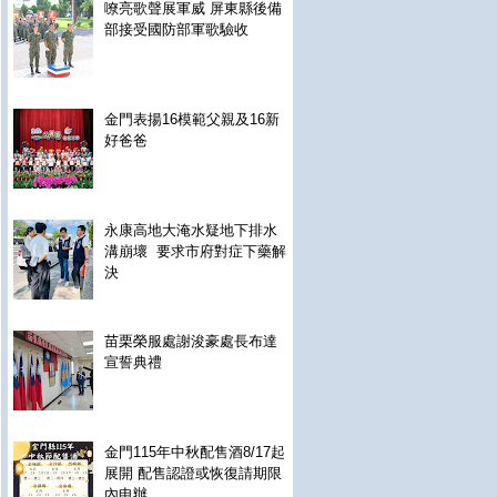
嘹亮歌聲展軍威 屏東縣後備
部接受國防部軍歌驗收
金門表揚16模範父親及16新
好爸爸
永康高地大淹水疑地下排水
溝崩壞 要求市府對症下藥解
決
苗栗榮服處謝浚豪處長布達
宣誓典禮
金門115年中秋配售酒8/17起
展開 配售認證或恢復請期限
內申辦