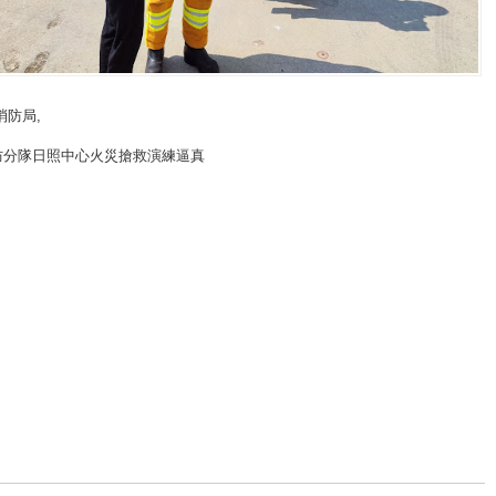
消防局
,
防分隊日照中心火災搶救演練逼真