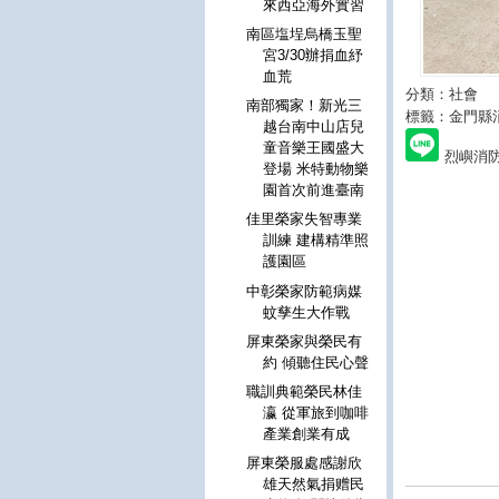
來西亞海外實習
南區塩埕烏橋玉聖
宮3/30辦捐血紓
血荒
分類：社會
南部獨家！新光三
標籤：金門縣
越台南中山店兒
童音樂王國盛大
烈嶼消
登場 米特動物樂
園首次前進臺南
佳里榮家失智專業
訓練 建構精準照
護園區
中彰榮家防範病媒
蚊孳生大作戰
屏東榮家與榮民有
約 傾聽住民心聲
職訓典範榮民林佳
瀛 從軍旅到咖啡
產業創業有成
屏東榮服處感謝欣
雄天然氣捐赠民