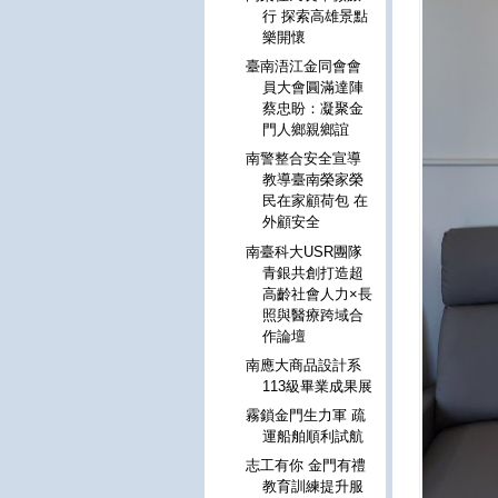
行 探索高雄景點
樂開懷
臺南浯江金同會會
員大會圓滿達陣
蔡忠盼：凝聚金
門人鄉親鄉誼
南警整合安全宣導
教導臺南榮家榮
民在家顧荷包 在
外顧安全
南臺科大USR團隊
青銀共創打造超
高齡社會人力×長
照與醫療跨域合
作論壇
南應大商品設計系
113級畢業成果展
霧鎖金門生力軍 疏
運船舶順利試航
志工有你 金門有禮
教育訓練提升服