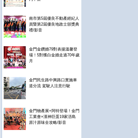
南市第5屆優良不動產經紀人
員暨第2屆優良地政士頒獎典
禮/影音
金門金鑽婚79對表揚溫馨登
場！5對獲白金婚走過70年歲
月
金門民生路中興路口實施車
道分流 駕駛人注意行駛
金門物產展+阿特登場！金門
工業會×漢神巨蛋19家浯島
原汁原味全攻略/影音