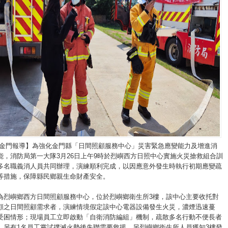
/金門報導】為強化金門縣「日間照顧服務中心」災害緊急應變能力及增進消
能，消防局第一大隊3月26日上午9時於烈嶼西方日照中心實施火災搶救組合訓
多名職義消人員共同辦理，演練順利完成，以因應意外發生時執行初期應變疏
等措施，保障縣民鄉親生命財產安全。
為烈嶼鄉西方日間照顧服務中心，位於烈嶼鄉衛生所3樓，該中心主要收托對
顧之日間照顧需求者，演練情境假定該中心電器設備發生火災，濃煙迅速蔓
受困情形；現場員工立即啟動「自衛消防編組」機制，疏散多名行動不便長者
，另有1名員工嘗試撲滅火勢後失聯需要救援，另烈嶼鄉衛生所人員獲知3樓發