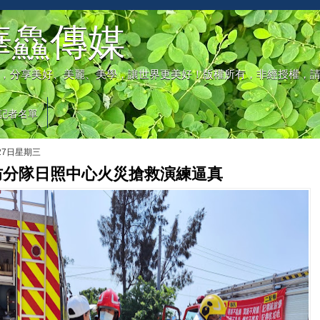
華鱻傳媒
，分享美好、美麗、美學，讓世界更美好！版權所有，非經授權，
記者名單
月27日星期三
防分隊日照中心火災搶救演練逼真