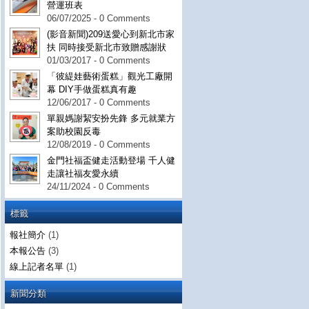
營運班表
06/07/2025 - 0 Comments
(影音新聞)209送愛心到新北市家
扶 同時接受新北市致贈感謝狀
01/03/2017 - 0 Comments
「彼緹娃藝術蛋糕」觀光工廠開
幕 DIY手做蛋糕真有趣
12/06/2017 - 0 Comments
單親媽謝絜安扮先鋒 多元就業方
案助校園反毒
12/08/2019 - 0 Comments
金門社福盃健走活動登場 千人健
走讓社福友愛永續
24/11/2024 - 0 Comments
標籤
報社簡介
(1)
本報公告
(3)
線上記者名單
(1)
新聞分類