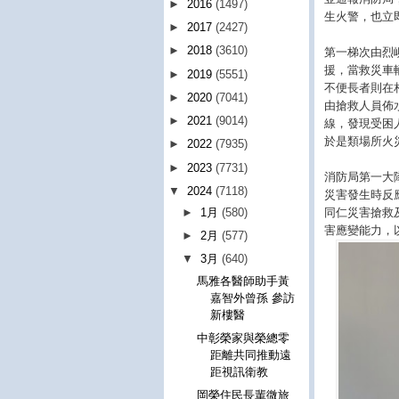
►
2016
(1497)
生火警，也立
►
2017
(2427)
►
2018
(3610)
第一梯次由烈
援，當救災車
►
2019
(5551)
不便長者則在
►
2020
(7041)
由搶救人員佈
►
2021
(9014)
線，發現受困
於是類場所火
►
2022
(7935)
►
2023
(7731)
消防局第一大
▼
2024
(7118)
災害發生時反
同仁災害搶救
►
1月
(580)
害應變能力，
►
2月
(577)
▼
3月
(640)
馬雅各醫師助手黃
嘉智外曾孫 參訪
新樓醫
中彰榮家與榮總零
距離共同推動遠
距視訊衛教
岡榮住民長輩微旅