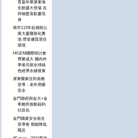
育嘉年華屏東海
生館盛大登場 吉
祥物驚喜歡慶現
身
南市113年起補助公
寓大廈廢除化糞
池 營造優質居住
環境
HIGEM國際研討會
齊聚成大 國內外
學者共探全球綠
色經濟永續發展
屏東榮家住民衛教
宣導：老年用藥
安全
金門縣府與金大×金
寧鄉所推動福利
社區化
金門職業安全衛生
宣導會 期能降低
職災