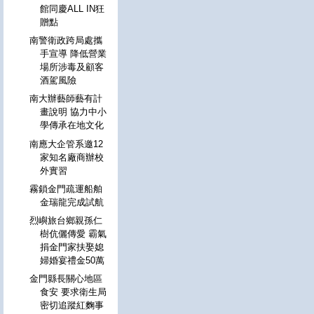
館同慶ALL IN狂
贈點
南警衛政跨局處攜
手宣導 降低營業
場所涉毒及顧客
酒駕風險
南大辦藝師藝有計
畫說明 協力中小
學傳承在地文化
南應大企管系邀12
家知名廠商辦校
外實習
霧鎖金門疏運船舶
金瑞龍完成試航
烈嶼旅台鄉親孫仁
樹伉儷傳愛 霸氣
捐金門家扶娶媳
婦婚宴禮金50萬
金門縣長關心地區
食安 要求衛生局
密切追蹤紅麴事