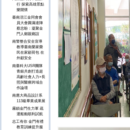
行 探索高雄景點
樂開懷
臺南浯江金同會會
員大會圓滿達陣
蔡忠盼：凝聚金
門人鄉親鄉誼
南警整合安全宣導
教導臺南榮家榮
民在家顧荷包 在
外顧安全
南臺科大USR團隊
青銀共創打造超
高齡社會人力×長
照與醫療跨域合
作論壇
南應大商品設計系
113級畢業成果展
霧鎖金門生力軍 疏
運船舶順利試航
志工有你 金門有禮
教育訓練提升服