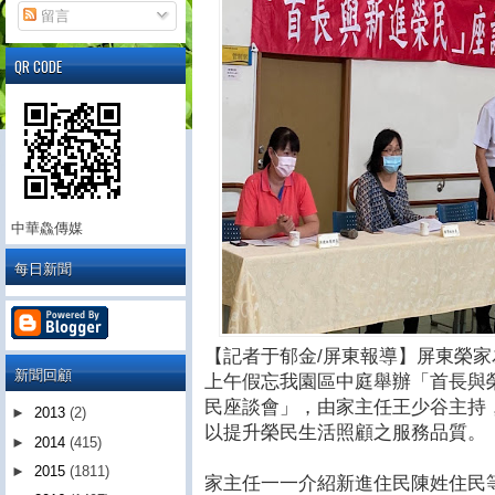
留言
QR CODE
中華鱻傳媒
每日新聞
【記者于郁金/屏東報導】屏東榮家為
新聞回顧
上午假忘我園區中庭舉辦「首長與
民座談會」，由家主任王少谷主持
►
2013
(2)
以提升榮民生活照顧之服務品質。
►
2014
(415)
►
2015
(1811)
家主任一一介紹新進住民陳姓住民