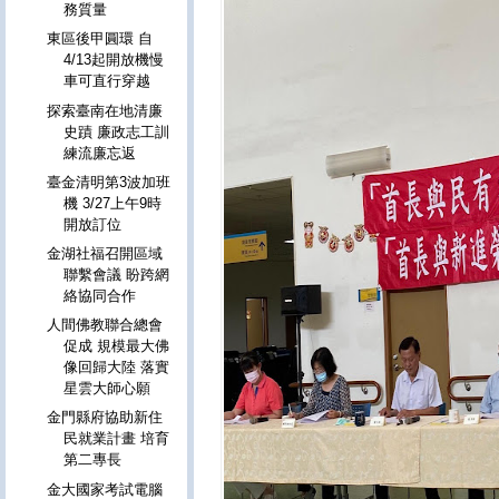
務質量
東區後甲圓環 自
4/13起開放機慢
車可直行穿越
探索臺南在地清廉
史蹟 廉政志工訓
練流廉忘返
臺金清明第3波加班
機 3/27上午9時
開放訂位
金湖社福召開區域
聯繫會議 盼跨網
絡協同合作
人間佛教聯合總會
促成 規模最大佛
像回歸大陸 落實
星雲大師心願
金門縣府協助新住
民就業計畫 培育
第二專長
金大國家考試電腦