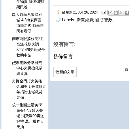
生物資 關懷偏鄉
榮民眷
at
星期二, 3月 26, 2024
崑大時尚系敘肆府
Labels:
新聞總覽-國防警政
城 4/5海安商圈
街頭走秀 時尚快
閃有看頭
南市龍眼荔枝受2月
沒有留言:
高溫花期失調
3/27-4/8受理現金
救助申請
發佈留言
烈嶼消防分隊日照
中心火災搶救演
首
較新的文章
練逼真
力挺金門打火英雄
金湖謝明亮連續2
年捐贈山域救災
裝備
統一集團生活美學
館4/4-4/7盛大登
場 消費滿99再送
好禮 萬元禮券天
天抽