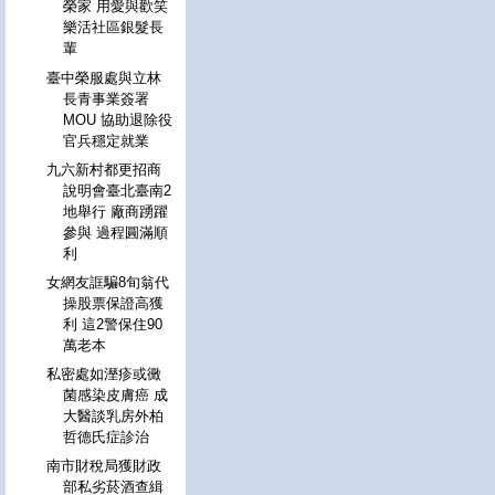
榮家 用愛與歡笑
樂活社區銀髮長
輩
臺中榮服處與立林
長青事業簽署
MOU 協助退除役
官兵穩定就業
九六新村都更招商
說明會臺北臺南2
地舉行 廠商踴躍
參與 過程圓滿順
利
女網友誆騙8旬翁代
操股票保證高獲
利 這2警保住90
萬老本
私密處如溼疹或黴
菌感染皮膚癌 成
大醫談乳房外柏
哲德氏症診治
南市財稅局獲財政
部私劣菸酒查緝