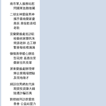
南市軍人服務站慰
問國軍急難徵屬
二胡女神愛薩男神
攜手臺南榮家慶
壽辰 壽翁歡喜唱
老歌
宜蘭榮服處造訪駐
校藝術家榮民朱
簡源老師 志工聯
繫會報收穫滿滿
慷慨善舉暖心贈造
型花燈 嘉惠佳里
榮家住民長輩
屏東榮服處辦理燁
輝企業職場體驗
及現地徵才
婦誤信男網友代操
期貨投資賺大錢
險遭詐騙百萬
劉燈鐘拜訪群愛慈
善會 公益結盟力