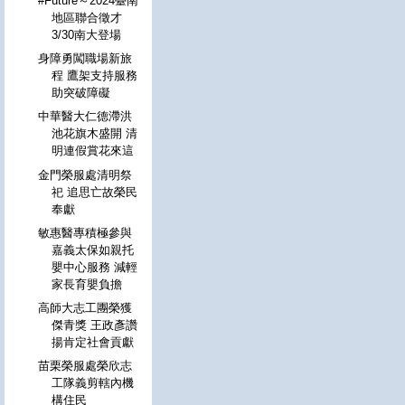
#Future～2024臺南
地區聯合徵才
3/30南大登場
身障勇闖職場新旅
程 鷹架支持服務
助突破障礙
中華醫大仁德滯洪
池花旗木盛開 清
明連假賞花來這
金門榮服處清明祭
祀 追思亡故榮民
奉獻
敏惠醫專積極參與
嘉義太保如親托
嬰中心服務 減輕
家長育嬰負擔
高師大志工團榮獲
傑青獎 王政彥讚
揚肯定社會貢獻
苗栗榮服處榮欣志
工隊義剪轄內機
構住民