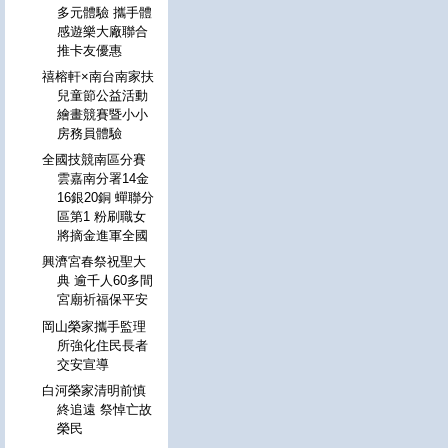
多元體驗 攜手體
感遊樂大廠聯合
推卡友優惠
禧榕軒×南台南家扶
兒童節公益活動
繪畫競賽暨小小
房務員體驗
全國技競南區分賽
雲嘉南分署14金
16銀20銅 蟬聯分
區第1 粉刷職女
將摘金進軍全國
興濟宮春祭祝聖大
典 逾千人60多間
宮廟祈福保平安
岡山榮家攜手監理
所強化住民長者
交安宣導
白河榮家清明前慎
終追遠 祭悼亡故
榮民