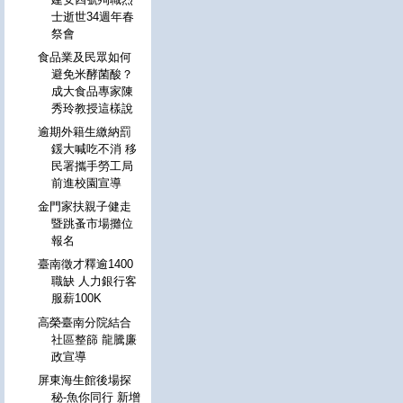
士逝世34週年春
祭會
食品業及民眾如何
避免米酵菌酸？
成大食品專家陳
秀玲教授這樣說
逾期外籍生繳納罰
鍰大喊吃不消 移
民署攜手勞工局
前進校園宣導
金門家扶親子健走
暨跳蚤市場攤位
報名
臺南徵才釋逾1400
職缺 人力銀行客
服薪100K
高榮臺南分院結合
社區整篩 龍騰廉
政宣導
屏東海生館後場探
秘-魚你同行 新增