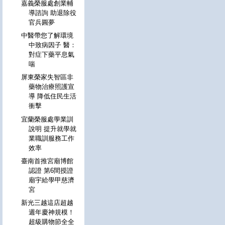
嘉義榮服處創業輔
導諮詢 助退除役
官兵圓夢
中醫帶您了解環境
中致病因子 醫：
對症下藥平息氣
喘
屏東榮家失智區非
藥物治療照護宣
導 降低住民生活
衝擊
宜蘭榮服處學業訓
說明 提升就學就
業職訓服務工作
效率
臺南首推宮廟博館
認證 第6間授證
廟宇給學甲慈濟
宮
新光三越這店超越
週年慶神規模！
超級購物節全全