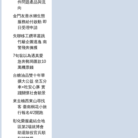
件問題產品與流
向
金門友善水獺生態
服務給付啟動 即
日受理申請
失聯移工鑽草叢跳
竹籬企圖逃逸 南
警飛奔擒獲
7旬翁以為遇真愛
急奔郵局匯款10
萬機票錢
台糖油品雙十年華
擴大公益 坐五分
車×吃安心豚 實
踐關懷社會願景
來去楠西東山尋找
客 臺南桐花小旅
行報名4/2開跑
彰化榮服處結合地
區第2場就博會
助退除役官兵順