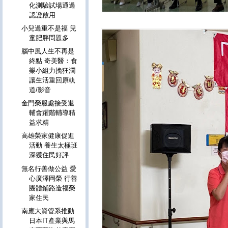
化測驗試場通過
認證啟用
小兒過重不是福 兒
童肥胖問題多
腦中風人生不再是
終點 奇美醫：食
樂小組力挽狂瀾
讓生活重回原軌
道/影音
金門榮服處接受退
輔會躍階輔導精
益求精
高雄榮家健康促進
活動 養生太極班
深獲住民好評
無名行善做公益 愛
心廣澤岡榮 行善
團體鋪路造福榮
家住民
南應大資管系推動
日本IT產業與馬