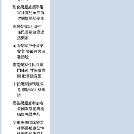
彰化榮服處攜手退
軍社團兒童節前
夕關懷弱勢學童
高雄榮家3月慶生
住民長輩健康樂
活榮家
岡山榮家戶外音樂
饗宴 樂齡住民溫
馨體驗
臺南榮家住民長輩
鬥陣來 甘單做饅
頭 歡喜聽音樂
中彰榮家辦環境教
育 體驗深山林風
情
嘉義榮服處参加春
祭國殤祭祀典禮
緬懷先賢先烈
空軍第四聯隊暨雲
林縣榮服處祭悼
建安四號殉職烈