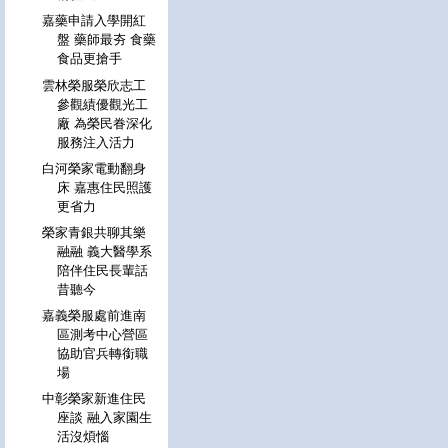
嘉藥申請入學開紅
盤 藥師最夯 食藥
食品更搶手
雲林榮服榮欣志工
參觀績優觀光工
廠 為榮民眷深化
服務注入活力
白河榮家電動翻身
床 嘉惠住民照護
更省力
榮家青銀共聊其樂
融融 義大醫學系
陪伴住民長輩話
昔聽今
嘉義榮服處前進南
區測考中心營區
協助官兵轉銜職
場
中彰榮家新進住民
座談 融入家園生
活沒煩惱