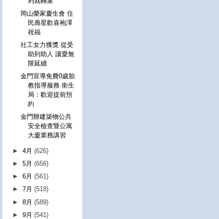
利就轉業
岡山榮家慶生會 住
民壽星歡喜袍澤
祝福
社工女力獲獎 從受
助到助人 讓愛無
限延續
金門宣導免費0歲胎
教指導服務 衛生
局：歡迎提前預
約
金門辦建築物公共
安全檢查暨公寓
大廈業務講習
►
4月
(626)
►
5月
(656)
►
6月
(561)
►
7月
(518)
►
8月
(589)
►
9月
(541)