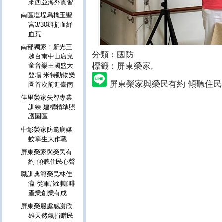
來西亞海外實習
南區塩埕烏橋玉聖
宮3/30辦捐血紓
血荒
南部獨家！新光三
分類：國防
越台南中山店兒
標籤：屏東榮家
,
童音樂王國盛大
登場 米特動物樂
屏東榮家與榮民有約 傾聽住
園首次前進臺南
佳里榮家失智專業
訓練 建構精準照
護園區
中彰榮家防範病媒
蚊孳生大作戰
屏東榮家與榮民有
約 傾聽住民心聲
職訓典範榮民林佳
瀛 從軍旅到咖啡
產業創業有成
屏東榮服處感謝欣
雄天然氣捐赠民