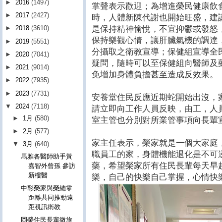
►
2016
(1497)
掌聲表示歡迎；為增進榮民健康飲
►
2017
(2427)
時，人體新陳代謝也開始旺盛，建
是保持精神愉悅，不宜抑鬱或發怒
►
2018
(3610)
保持樂觀心情，讓肝臟氣機的調達
►
2019
(5551)
分攝取之衛教宣導；保健組宣導全
►
2020
(7041)
疑問，隨時可以至保健組向醫師及
►
2021
(9014)
免增加身體負擔甚至造成反效果。
►
2022
(7935)
►
2023
(7731)
安養堂住民反應近期蛇開始出沒，
▼
2024
(7118)
請立即向工作人員反映，由工，人
►
1月
(580)
室主管也分別對所業管事項向長輩
►
2月
(577)
家主任表示，榮家就是一個大家庭
▼
3月
(640)
職員工的家，身體機能退化是不可
馬雅各醫師助手黃
藥，希望榮家所有住民長輩每天早
嘉智外曾孫 參訪
新樓醫
樂，自己的快樂自己掌握，心情快
中彰榮家與榮總零
距離共同推動遠
距視訊衛教
岡榮住民長輩微旅