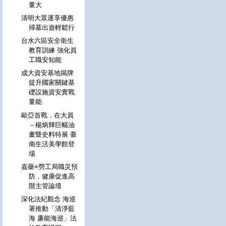
量大
清明大眾運享優惠
掃墓出遊輕鬆行
台水六區安全衛生
教育訓練 強化員
工職安知能
成大資安基地揭牌
提升國家關鍵基
礎設施資安實戰
量能
歐亞首戰．在大員
－楊炳輝巨幅油
畫暨史料特展 臺
南生活美學館登
場
嘉藥×勞工局職災預
防．健康促進高
階主管論壇
深化法紀觀念 海巡
署推動「清淨藍
海 廉能海巡」法