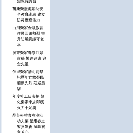
治教育講習
苗栗榮服處消防安
全教育訓練 建立
防災應變能力
白河榮家金融教育
住民回饋熱烈 提
升防騙意識守老
本
屏東榮家春祭莊嚴
肅穆 慎終追遠 追
念先祖
佳里榮家清明前祭
祀歷年亡故榮民
緬懷先烈 莊嚴肅
穆
年度社工日表揚 彰
化榮家李志郎獲
火力十足獎
晶英軒推食在潮汕
功夫菜 星級春之
饗宴飄香 滷獲饕
客芳心