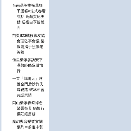
台南晶英推裱花杯
子蛋糕×法式春饗
甜點 高顏質絕美
點 送禮自享皆體
面
苗栗823戰役戰友協
會理監事會議 榮
服處攜手照護老
英雄
佳里榮家參訪安平
港敦睦艦隊微旅
行
一首「鷓鴣天」述
說金門后沙許氏
尋親路 破冰相會
共話宗情
岡山榮家春祭悼念
榮靈祭典 緬懷行
儀莊嚴肅穆
魔幻與音樂饗宴關
懷列車前進中彰