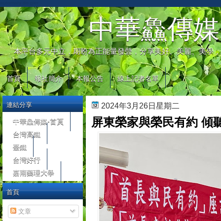
automaty do gier
中華鱻傳媒
本平台多元中立，期盼為正能量發聲，分享美好、美麗、美學，
首頁
報社簡介
本報公告
線上記者名單
連結分享
2024年3月26日星期二
屏東榮家與榮民有約 傾
中華鱻傳媒-首頁
台灣高鐵
臺鐵
台灣好行
嘉南藥理大學
首頁
文章