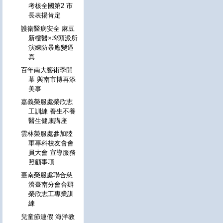
考核全國第2 市
長表揚肯定
護衛醫病安全 麻豆
新樓醫×埤頭派所
演練防暴應變逼
真
百年南大藝術季開
幕 與南市博再添
美事
嘉義榮服處榮欣志
工訓練 養生不養
醫生健康講座
雲林榮服處參加陸
軍專科校友會會
員大會 宣導服務
照顧事項
臺南榮服處聯合慈
濟臺南分會合辦
榮欣志工專業訓
練
兒童節連假 海洋教