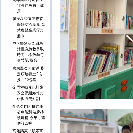
守護住民員工健
康
屏東科學園區產官
學研交流集思 智
慧農醫產業潛力
無限
成大醫急診部跳島
計畫為急救爭取
時間 不放棄每
個希望/影音
歲末黑金大放送 指
定項培養土5倍
換、10包送
金門推動強化社會
安全網組織培力
研習圓滿結訓
配合金門大橋通車
公車智慧站牌持
續建構 今年可望
增設28座
高雄榮家「肌不可