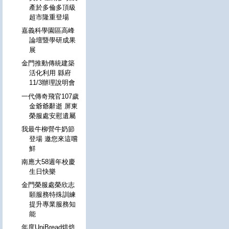
產於多倫多頂級
超市隆重登場
嘉義科學園區高峰
論壇暨學研成果
展
金門推動傳統建築
活化利用 縣府
11/3辦理說明會
一代傳奇飛官107歲
金爺爺辭逝 屏東
榮服處安慰遺屬
我最牛柳營牛奶節
登場 邀您來這嚐
鮮
南應大58週年校慶
生日快樂
金門榮服處榮欣志
願服務特殊訓練
提升專業服務知
能
年度UniBread烘焙