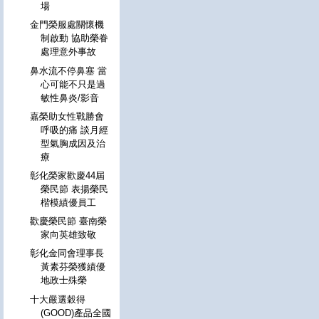
場
金門榮服處關懷機
制啟動 協助榮眷
處理意外事故
鼻水流不停鼻塞 當
心可能不只是過
敏性鼻炎/影音
嘉榮助女性戰勝會
呼吸的痛 談月經
型氣胸成因及治
療
彰化榮家歡慶44屆
榮民節 表揚榮民
楷模績優員工
歡慶榮民節 臺南榮
家向英雄致敬
彰化金同會理事長
黃素芬榮獲績優
地政士殊榮
十大嚴選穀得
(GOOD)產品全國