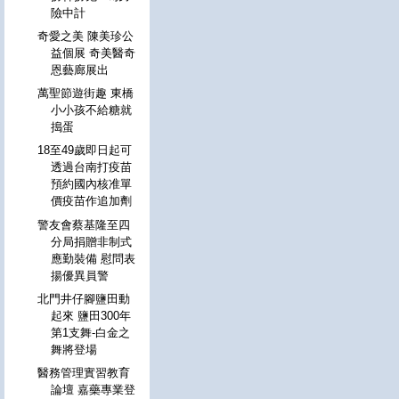
險中計
奇愛之美 陳美珍公
益個展 奇美醫奇
恩藝廊展出
萬聖節遊街趣 東橋
小小孩不給糖就
搗蛋
18至49歲即日起可
透過台南打疫苗
預約國內核准單
價疫苗作追加劑
警友會蔡基隆至四
分局捐贈非制式
應勤裝備 慰問表
揚優異員警
北門井仔腳鹽田動
起來 鹽田300年
第1支舞-白金之
舞將登場
醫務管理實習教育
論壇 嘉藥專業登