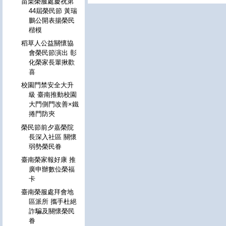
苗栗榮服處慶祝第
44屆榮民節 黃瑞
鵬公開表揚榮民
楷模
稻草人公益關懷協
會榮民節演出 彰
化榮家長輩揪歡
喜
校園門禁安全大升
級 臺南推動校園
大門側門改善×鐵
捲門防夾
榮民節前夕嘉榮院
長深入社區 關懷
弱勢榮民眷
臺南榮家報好康 推
廣申辦數位榮福
卡
臺南榮服處拜會地
區派所 攜手杜絕
詐騙及關懷榮民
眷