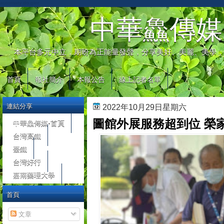
automaty do gier
中華鱻傳媒
本平台多元中立，期盼為正能量發聲，分享美好、美麗、美學，
首頁
報社簡介
本報公告
線上記者名單
連結分享
2022年10月29日星期六
圖館外展服務超到位 榮
中華鱻傳媒-首頁
台灣高鐵
臺鐵
台灣好行
嘉南藥理大學
首頁
文章