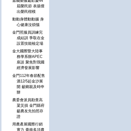
嘉義榮服處歡慶44
屆榮民節 表揚傑
出榮民楷模
動動身體動動腦 身
心健康沒煩惱
金門照服員訓練完
成結訓 爭取在金
設置技能檢定場
金大國際暨大陸事
務學系辦APEC
座談 聚焦對我國
經濟發展影響
金門112年春節配售
酒12/5起金沙展
開 籲鄉親及時申
辦
農委會派員勘查高
粱災損 金門縣府
籲農友先拍照存
證
用農產展國際行銷
實力 臺南多項農