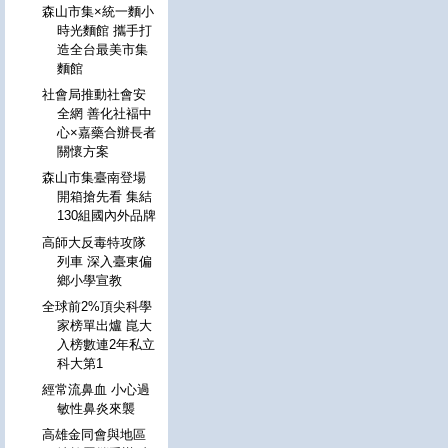
森山市集×統一麵小
時光麵館 攜手打
造全台最美市集
麵館
社會局推動社會安
全網 善化社褔中
心×嘉藥合辦長者
關懷方案
森山市集臺南登場
開箱搶先看 集結
130組國內外品牌
高師大反毒特攻隊
列車 深入臺東偏
鄉小學宣教
全球前2%頂尖科學
家榜單出爐 崑大
入榜數連2年私立
科大第1
經常流鼻血 小心過
敏性鼻炎來襲
高雄金同會與地區