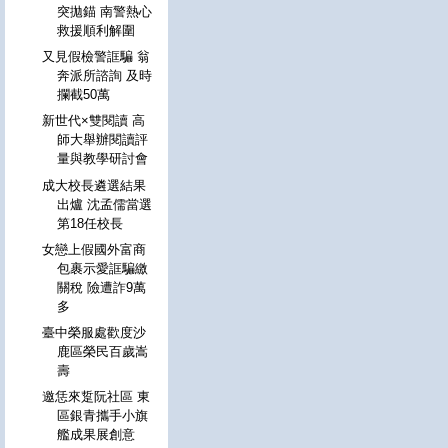
突拋錨 南警熱心
救援順利解圍
又見假檢警誆騙 翁
奔派所諮詢 及時
攔截50萬
新世代×雙閱讀 高
師大舉辦閱讀評
量與教學研討會
成大校長遴選結果
出爐 沈孟儒當選
第18任校長
女戀上假國外富商
包裹示愛誆騙繳
關稅 險遭詐9萬
多
臺中榮服處歡度沙
鹿區榮民百歲嵩
壽
邀恁來踅阮社區 東
區銀青攜手小旗
艦成果展創意