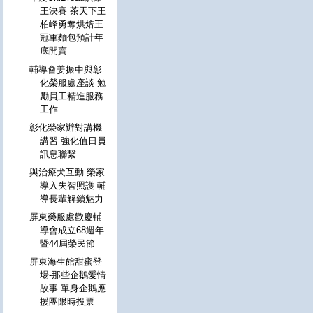
王決賽 茶天下王
柏峰勇奪烘焙王
冠軍麵包預計年
底開賣
輔導會姜振中與彰
化榮服處座談 勉
勵員工精進服務
工作
彰化榮家辦對講機
講習 強化值日員
訊息聯繫
與治療犬互動 榮家
導入失智照護 輔
導長輩解鎖魅力
屏東榮服處歡慶輔
導會成立68週年
暨44屆榮民節
屏東海生館甜蜜登
場-那些企鵝愛情
故事 單身企鵝應
援團限時投票