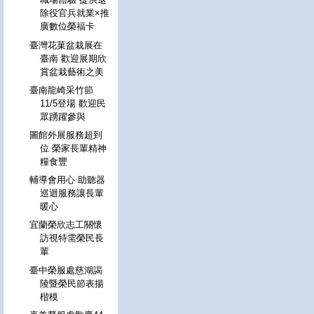
除役官兵就業×推
廣數位榮福卡
臺灣花菓盆栽展在
臺南 歡迎展期欣
賞盆栽藝術之美
臺南龍崎采竹節
11/5登場 歡迎民
眾踴躍參與
圖館外展服務超到
位 榮家長輩精神
糧食豐
輔導會用心 助聽器
巡迴服務讓長輩
暖心
宜蘭榮欣志工關懷
訪視特需榮民長
輩
臺中榮服處慈湖謁
陵暨榮民節表揚
楷模