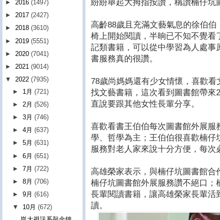
紛紛舉起大拇指按讚，稱讚楠仔坑
►
2016
(1497)
►
2017
(2427)
高齡88歲且充滿文藝氣息的徐伯
►
2018
(3610)
椅上開始閱讀，半晌已不知不覺看
►
2019
(5551)
記類書籍，可以從中學習為人處事
►
2020
(7041)
書服務真的很讚。
►
2021
(9014)
▼
2022
(7935)
78歲尚媽媽還有少女情懷，喜歡
►
1月
(721)
找文藝書籍，這次看到圖書館帶來
直說要跟其他女性長輩分享。
►
2月
(526)
►
3月
(746)
喜歡看書王伯伯每次圖書館外展服
►
4月
(637)
學、哲學為主；王伯伯很喜歡楠仔
►
5月
(631)
服務對老人家來說十分方便，每次
►
6月
(651)
►
7月
(722)
高雄榮家表示，與楠仔坑圖書館合
►
8月
(706)
楠仔坑圖書館外展服務讚不絕口；
長輩閱讀書籍，讓高雄榮家長輩活
►
9月
(616)
讀。
▼
10月
(672)
崑大視訊系敲金鐘