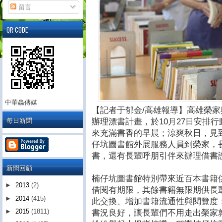
留言
QR CODE
中華鱻傳媒
【記者于郁金/高雄報導】高雄榮
每日新聞
辦理漂書計畫，於10月27日安排
來充滿書香的早晨；涼爽秋日，見
仔坑圖書館外展服務人員到榮家，
書，還有長輩呼朋引伴來辦理借書
新聞回顧
楠仔坑圖書館特別帶來近百本書籍
►
2013
(2)
借閱有期限，其餘書籍無限期供長
►
2014
(415)
此交換、增加書籍流通性與閱覽度
►
2015
(1811)
書況良好，讓長輩們不用走出榮家