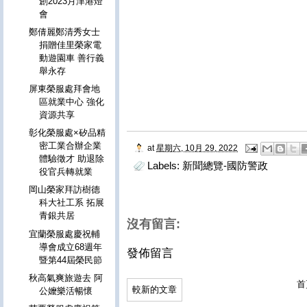
創2023月津港燈
會
鄭倩麗鄭清秀女士
捐贈佳里榮家電
動遊園車 善行義
舉永存
屏東榮服處拜會地
區就業中心 強化
資源共享
彰化榮服處×矽品精
密工業合辦企業
at
星期六, 10月 29, 2022
體驗徵才 助退除
Labels:
新聞總覽-國防警政
役官兵轉就業
岡山榮家拜訪樹德
科大社工系 拓展
青銀共居
沒有留言:
宜蘭榮服處慶祝輔
導會成立68週年
發佈留言
暨第44屆榮民節
秋高氣爽旅遊去 阿
首
較新的文章
公嬤樂活暢懷