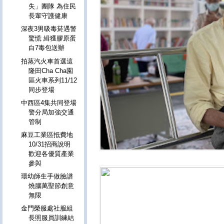
失」團隊 為住民
長輩守護健康
深夜3男吸毒菸遇警
驚慌 緝獲膠原蛋
白7毒包送辦
拍蒸汽火車首選這
隆田Cha Cha園
區火車系列11/12
同步登場
中西區4集共同登場
警分局加強交通
管制
麻豆工業區抵費地
10/31招商說明
歡迎各優質產業
參與
環幼師生手做臉譜
燒腦萬聖節創意
無限
金門榮服處社服組
長照服員訓練結