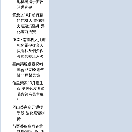
地檢署攜手辦反
賄選宣導
鴛鴦盜10多起行竊
娃娃機店 警強制
力逮建請聲押 淨
化選前治安
NCC×南臺科大共辦
強化電視從業人
員隱私及個資保
護觀念交流座談
臺南榮服處慶祝輔
導會成立68週年
暨44屆榮民節
佳里榮家10月慶生
會 樂透歌友會歡
唱齊賀為長輩慶
生
岡山榮家多元通聯
手段 強化應變制
變
苗栗榮服處辦企業
職場體驗 提供退