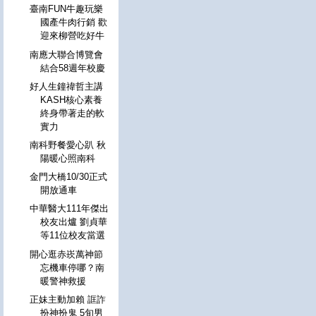
臺南FUN牛趣玩樂
國產牛肉行銷 歡
迎來柳營吃好牛
南應大聯合博覽會
結合58週年校慶
好人生鐘禕哲主講
KASH核心素養
終身帶著走的軟
實力
南科野餐愛心趴 秋
陽暖心照南科
金門大橋10/30正式
開放通車
中華醫大111年傑出
校友出爐 劉貞華
等11位校友當選
開心逛赤崁萬神節
忘機車停哪？南
暖警神救援
正妹主動加賴 誆詐
扮神扮鬼 5旬男