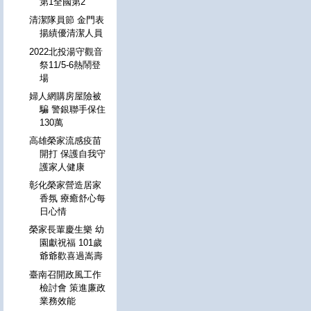
第1全國第2
清潔隊員節 金門表
揚績優清潔人員
2022北投湯守觀音
祭11/5-6熱鬧登
場
婦人網購房屋險被
騙 警銀聯手保住
130萬
高雄榮家流感疫苗
開打 保護自我守
護家人健康
彰化榮家營造居家
香氛 療癒舒心每
日心情
榮家長輩慶生樂 幼
園獻祝福 101歲
爺爺歡喜過嵩壽
臺南召開政風工作
檢討會 策進廉政
業務效能