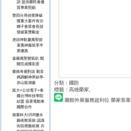
訓 提供榮民眷優
質專業照顧
警四分局偵查隊破
獲重大案件有功
獅子會眾會長頒
發破案獎勵金
虎頭埤歡慶萬聖節
著萬神服裝享半
票優惠
嘉藥萬聖變裝趴 闖
關完成獲彩蛋
臺南奇廟對談 觀音
媽調解神界紛爭-
分類：國防
赤山龍湖巖
標籤：高雄榮家
,
崑大×公信電子×泰
國台灣科技學院
圖館外展服務超到位 榮家長
結盟 簽署電動車
國際合作
南臺科大USR鹽水
藝術散策旅 認識
街區裡藝術展 共