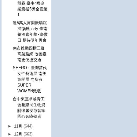
競賽 臺南4農企
業囊括5獎全國第
1
逾5萬人河樂廣場沉
浸微醺party 臺南
餐酒嘉年華×臺傲
日 期待明年再會
南市推動四橫三縱
高架路網 改善臺
南更便捷交通
SHERO：臺灣當代
女性藝術展 南美
館開展 向所有
SUPER
WOMEN致敬
台中東區卓越青工
會捐贈民生物資
關懷馨安啟智家
園心智障礙者
►
11月
(644)
►
12月
(663)