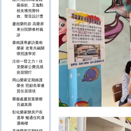
嚴振欽、王逸勳
校友獲視覺特
效、聲音設計獎
慶祝榮民節 高榮屏
東分院辦眷村義
診
臺南護專參訪臺南
榮家 老青共融關
懷照護學習
注你一臂之力！佳
里榮家公費流感
疫苗開打
岡山榮家定期維護
榮舍 照顧長輩優
質住居環境
榮服處慶賀葉爺爺
百歲嵩壽
彰化榮家辦房戶長
選舉 暢通住民溝
通橋樑
高雄榮家定期快篩