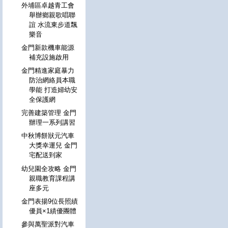
外埔區卓越青工會
舉辦鄉親歌唱聯
誼 水流東步道飄
樂音
金門新款機車能源
補充設施啟用
金門精進家庭暴力
防治網絡員本職
學能 打造婦幼安
全保護網
完善建築管理 金門
辦理一系列講習
中秋博餅狀元汽車
大獎幸運兒 金門
宅配送到家
幼兒園全攻略 金門
親職教育課程講
座多元
金門表揚9位長照績
優員×1績優團體
參與萬聖派對汽車