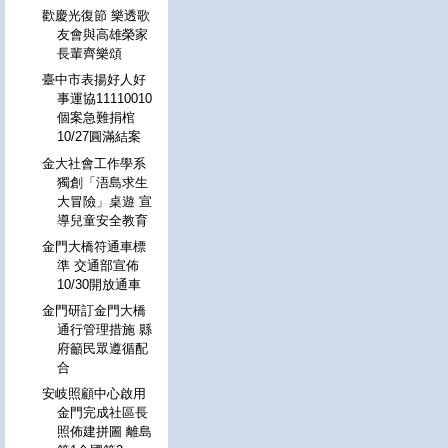
歡慶光復節 樂透歌
友會與高雄榮家
長輩齊樂頌
臺中市表揚好人好
事運協11110010
個案急難捐棺
10/27圓滿結案
金大社會工作學系
獨創「浯島求生
大冒險」桌遊 宣
導兒童安全教育
金門大橋符通車標
準 交通部宣佈
10/30開放通車
金門研訂金門大橋
通行管理措施 縣
府籲民眾遵循配
合
安岐照顧中心啟用
金門完成社區長
照佈建拼圖 離島