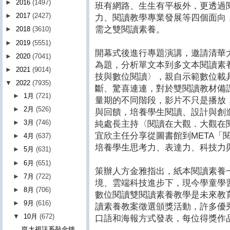
►
2016
(1497)
班有網路、生生有平板外，更透過
►
2017
(2427)
力、閱讀教學專業發展等四個面向
需之雙閱讀素養。
►
2018
(3610)
►
2019
(5551)
開幕式後進行專題演講，邀請清華
►
2020
(7041)
為題，分析單文本到多文本閱讀素
►
2021
(9014)
技與數位閱讀〉，親自示範數位載
▼
2022
(7935)
斷、驚喜連連，對於雙閱讀教材備
►
1月
(721)
量期的不同階段，影片不只是播放
►
2月
(526)
與回饋，培養學生閱讀、設計與創
►
3月
(746)
純處長主持〈閱讀在大觀．大觀在
宜欣主任分享從圖書館到META「
►
4月
(637)
培養學生思考力、表達力、科技力
►
5月
(631)
►
6月
(651)
策辦人方金雅指出，紙本閱讀素養
►
7月
(722)
境、雲端科技進步下，現今學童學
►
8月
(706)
數位閱讀雙閱讀素養教學是未來教
►
9月
(616)
讀素養教案徵選頒獎活動，許多優
▼
10月
(672)
口語和海報方式發表，每位得獎作
崑大視訊系敲金鐘