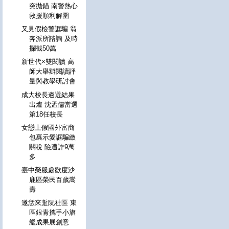
突拋錨 南警熱心
救援順利解圍
又見假檢警誆騙 翁
奔派所諮詢 及時
攔截50萬
新世代×雙閱讀 高
師大舉辦閱讀評
量與教學研討會
成大校長遴選結果
出爐 沈孟儒當選
第18任校長
女戀上假國外富商
包裹示愛誆騙繳
關稅 險遭詐9萬
多
臺中榮服處歡度沙
鹿區榮民百歲嵩
壽
邀恁來踅阮社區 東
區銀青攜手小旗
艦成果展創意