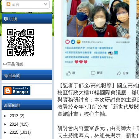
留言
QR CODE
中華鱻傳媒
每日新聞
【記者于郁金/高雄報導】國立高雄
校區行政大樓10樓國際會議廳，辦
與實務研討會；本次研討會的主題
新聞回顧
教署於今年7月所公布「新世代雙閱
實施計畫」核心主軸。
►
2013
(2)
►
2014
(415)
研討會內容豐富多元，由高師大王
►
2015
(1811)
同主持開幕式，林組長揭示「新世