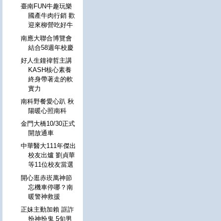
臺南FUN牛趣玩樂
國產牛肉行銷 歡
迎來柳營吃好牛
南應大聯合博覽會
結合58週年校慶
好人生鐘禕哲主講
KASH核心素養
終身帶著走的軟
實力
南科野餐愛心趴 秋
陽暖心照南科
金門大橋10/30正式
開放通車
中華醫大111年傑出
校友出爐 劉貞華
等11位校友當選
開心逛赤崁萬神節
忘機車停哪？南
暖警神救援
正妹主動加賴 誆詐
扮神扮鬼 5旬男