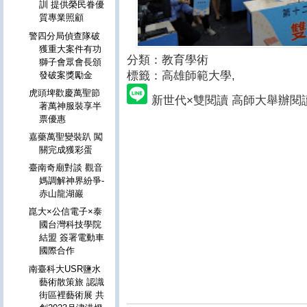
訓 提供榮民眷優
質專業照顧
警四分局偵查隊破
獲重大案件有功
分類：教育學術
獅子會眾會長頒
標籤：高雄師範大學
,
發破案獎勵金
虎頭埤歡慶萬聖節
新世代×雙閱讀 高師大舉辦閱
著萬神服裝享半
票優惠
嘉藥萬聖變裝趴 闖
關完成獲彩蛋
臺南奇廟對談 觀音
媽調解神界紛爭-
赤山龍湖巖
崑大×公信電子×泰
國台灣科技學院
結盟 簽署電動車
國際合作
南臺科大USR鹽水
藝術散策旅 認識
街區裡藝術展 共