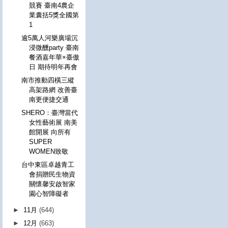
競賽 臺南4農企
業囊括5獎全國第
1
逾5萬人河樂廣場沉
浸微醺party 臺南
餐酒嘉年華×臺傲
日 期待明年再會
南市推動四橫三縱
高架路網 改善臺
南更便捷交通
SHERO：臺灣當代
女性藝術展 南美
館開展 向所有
SUPER
WOMEN致敬
台中東區卓越青工
會捐贈民生物資
關懷馨安啟智家
園心智障礙者
►
11月
(644)
►
12月
(663)