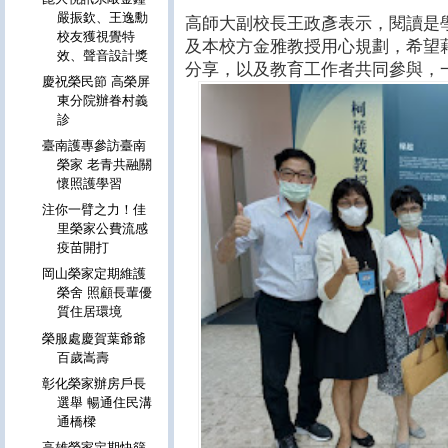
嚴振欽、王逸勳
高師大副校長王政彥表示，閱讀是
校友獲視覺特
及本校方金雅教授用心規劃，希望
效、聲音設計獎
分享，以及教育工作者共同參與，
慶祝榮民節 高榮屏
東分院辦眷村義
診
臺南護專參訪臺南
榮家 老青共融關
懷照護學習
注你一臂之力！佳
里榮家公費流感
疫苗開打
岡山榮家定期維護
榮舍 照顧長輩優
質住居環境
榮服處慶賀葉爺爺
百歲嵩壽
彰化榮家辦房戶長
選舉 暢通住民溝
通橋樑
高雄榮家定期快篩