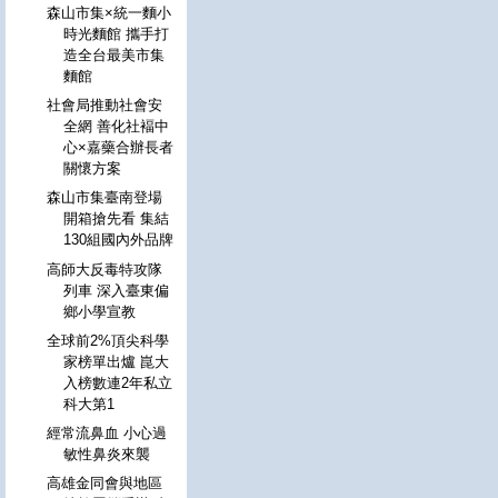
森山市集×統一麵小
時光麵館 攜手打
造全台最美市集
麵館
社會局推動社會安
全網 善化社褔中
心×嘉藥合辦長者
關懷方案
森山市集臺南登場
開箱搶先看 集結
130組國內外品牌
高師大反毒特攻隊
列車 深入臺東偏
鄉小學宣教
全球前2%頂尖科學
家榜單出爐 崑大
入榜數連2年私立
科大第1
經常流鼻血 小心過
敏性鼻炎來襲
高雄金同會與地區