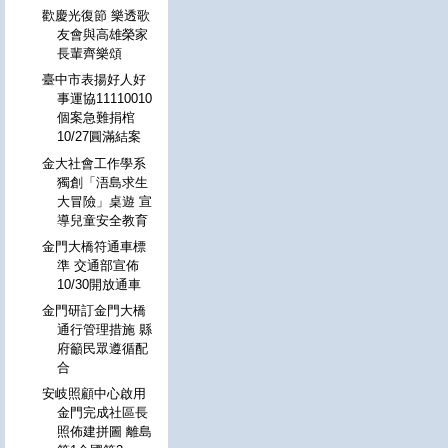
歡慶光復節 樂透歌
友會與高雄榮家
長輩齊樂頌
臺中市表揚好人好
事運協11110010
個案急難捐棺
10/27圓滿結案
金大社會工作學系
獨創「浯島求生
大冒險」桌遊 宣
導兒童安全教育
金門大橋符通車標
準 交通部宣佈
10/30開放通車
金門研訂金門大橋
通行管理措施 縣
府籲民眾遵循配
合
安岐照顧中心啟用
金門完成社區長
照佈建拼圖 離島