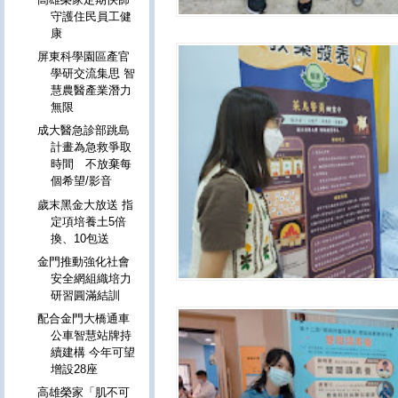
守護住民員工健
康
屏東科學園區產官
學研交流集思 智
慧農醫產業潛力
無限
成大醫急診部跳島
計畫為急救爭取
時間 不放棄每
個希望/影音
歲末黑金大放送 指
定項培養土5倍
換、10包送
金門推動強化社會
安全網組織培力
研習圓滿結訓
配合金門大橋通車
公車智慧站牌持
續建構 今年可望
增設28座
高雄榮家「肌不可