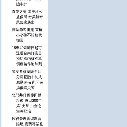
險中計
奇愛之美 陳美珍公
益個展 奇美醫奇
恩藝廊展出
萬聖節遊街趣 東橋
小小孩不給糖就
搗蛋
18至49歲即日起可
透過台南打疫苗
預約國內核准單
價疫苗作追加劑
警友會蔡基隆至四
分局捐贈非制式
應勤裝備 慰問表
揚優異員警
北門井仔腳鹽田動
起來 鹽田300年
第1支舞-白金之
舞將登場
醫務管理實習教育
論壇 嘉藥專業登