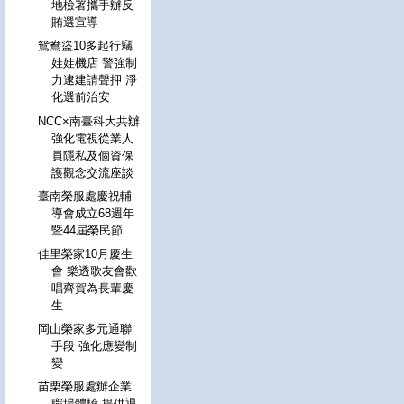
地檢署攜手辦反
賄選宣導
鴛鴦盜10多起行竊
娃娃機店 警強制
力逮建請聲押 淨
化選前治安
NCC×南臺科大共辦
強化電視從業人
員隱私及個資保
護觀念交流座談
臺南榮服處慶祝輔
導會成立68週年
暨44屆榮民節
佳里榮家10月慶生
會 樂透歌友會歡
唱齊賀為長輩慶
生
岡山榮家多元通聯
手段 強化應變制
變
苗栗榮服處辦企業
職場體驗 提供退