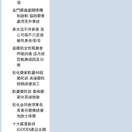
場
金門榮服處關懷機
制啟動 協助榮眷
處理意外事故
鼻水流不停鼻塞 當
心可能不只是過
敏性鼻炎/影音
嘉榮助女性戰勝會
呼吸的痛 談月經
型氣胸成因及治
療
彰化榮家歡慶44屆
榮民節 表揚榮民
楷模績優員工
歡慶榮民節 臺南榮
家向英雄致敬
彰化金同會理事長
黃素芬榮獲績優
地政士殊榮
十大嚴選穀得
(GOOD)產品全國