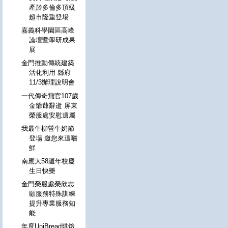
產於多倫多頂級
超市隆重登場
嘉義科學園區高峰
論壇暨學研成果
展
金門推動傳統建築
活化利用 縣府
11/3辦理說明會
一代傳奇飛官107歲
金爺爺辭逝 屏東
榮服處安慰遺屬
我最牛柳營牛奶節
登場 邀您來這嚐
鮮
南應大58週年校慶
生日快樂
金門榮服處榮欣志
願服務特殊訓練
提升專業服務知
能
年度UniBread烘焙