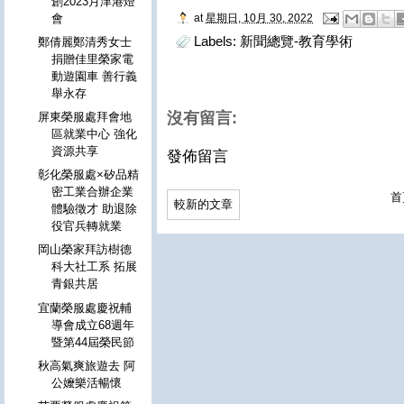
創2023月津港燈
at
星期日, 10月 30, 2022
會
Labels:
新聞總覽-教育學術
鄭倩麗鄭清秀女士
捐贈佳里榮家電
動遊園車 善行義
舉永存
沒有留言:
屏東榮服處拜會地
區就業中心 強化
資源共享
發佈留言
彰化榮服處×矽品精
密工業合辦企業
首
較新的文章
體驗徵才 助退除
役官兵轉就業
岡山榮家拜訪樹德
科大社工系 拓展
青銀共居
宜蘭榮服處慶祝輔
導會成立68週年
暨第44屆榮民節
秋高氣爽旅遊去 阿
公嬤樂活暢懷