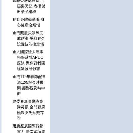
嘉義榮服處歡慶44
屆榮民節 表揚傑
出榮民楷模
動動身體動動腦 身
心健康沒煩惱
金門照服員訓練完
成結訓 爭取在金
設置技能檢定場
金大國際暨大陸事
務學系辦APEC
座談 聚焦對我國
經濟發展影響
金門112年春節配售
酒12/5起金沙展
開 籲鄉親及時申
辦
農委會派員勘查高
粱災損 金門縣府
籲農友先拍照存
證
用農產展國際行銷
實力 臺南多項農