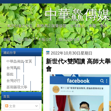
automaty do gier
中華鱻傳媒
本平台多元中立，期盼為正能量發聲，分享美好、美麗、美學，
首頁
報社簡介
本報公告
線上記者名單
連結分享
2022年10月30日星期日
新世代×雙閱讀 高師大
中華鱻傳媒-首頁
台灣高鐵
會
臺鐵
台灣好行
嘉南藥理大學
首頁
文章