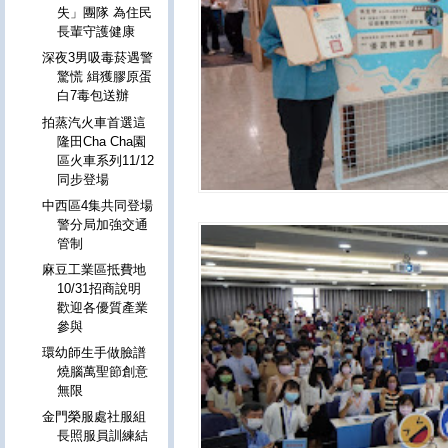
失」團隊 為住民
長輩守護健康
深夜3男吸毒菸遇警
驚慌 緝獲膠原蛋
白7毒包送辦
拍蒸汽火車首選這
隆田Cha Cha園
區火車系列11/12
同步登場
中西區4集共同登場
警分局加強交通
管制
麻豆工業區抵費地
10/31招商說明
歡迎各優質產業
參與
環幼師生手做臉譜
燒腦萬聖節創意
無限
金門榮服處社服組
長照服員訓練結