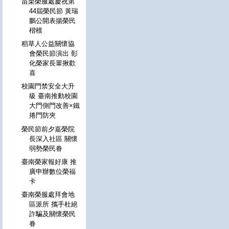
苗栗榮服處慶祝第
44屆榮民節 黃瑞
鵬公開表揚榮民
楷模
稻草人公益關懷協
會榮民節演出 彰
化榮家長輩揪歡
喜
校園門禁安全大升
級 臺南推動校園
大門側門改善×鐵
捲門防夾
榮民節前夕嘉榮院
長深入社區 關懷
弱勢榮民眷
臺南榮家報好康 推
廣申辦數位榮福
卡
臺南榮服處拜會地
區派所 攜手杜絕
詐騙及關懷榮民
眷