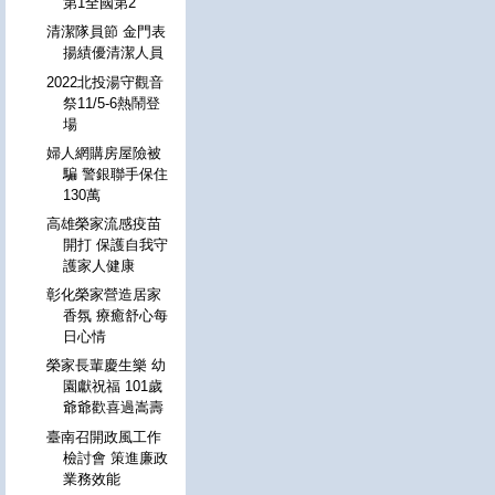
第1全國第2
清潔隊員節 金門表
揚績優清潔人員
2022北投湯守觀音
祭11/5-6熱鬧登
場
婦人網購房屋險被
騙 警銀聯手保住
130萬
高雄榮家流感疫苗
開打 保護自我守
護家人健康
彰化榮家營造居家
香氛 療癒舒心每
日心情
榮家長輩慶生樂 幼
園獻祝福 101歲
爺爺歡喜過嵩壽
臺南召開政風工作
檢討會 策進廉政
業務效能