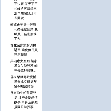
王決賽 茶天下王
柏峰勇奪烘焙王
冠軍麵包預計年
底開賣
輔導會姜振中與彰
化榮服處座談 勉
勵員工精進服務
工作
彰化榮家辦對講機
講習 強化值日員
訊息聯繫
與治療犬互動 榮家
導入失智照護 輔
導長輩解鎖魅力
屏東榮服處歡慶輔
導會成立68週年
暨44屆榮民節
屏東海生館甜蜜登
場-那些企鵝愛情
故事 單身企鵝應
援團限時投票