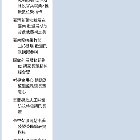
除役官兵就業×推
廣數位榮福卡
臺灣花菓盆栽展在
臺南 歡迎展期欣
賞盆栽藝術之美
臺南龍崎采竹節
11/5登場 歡迎民
眾踴躍參與
圖館外展服務超到
位 榮家長輩精神
糧食豐
輔導會用心 助聽器
巡迴服務讓長輩
暖心
宜蘭榮欣志工關懷
訪視特需榮民長
輩
臺中榮服處慈湖謁
陵暨榮民節表揚
楷模