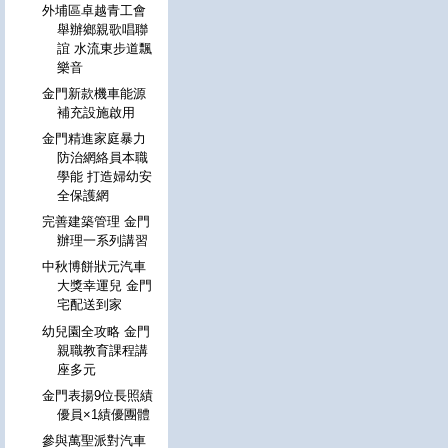
外埔區卓越青工會
舉辦鄉親歌唱聯
誼 水流東步道飄
樂音
金門新款機車能源
補充設施啟用
金門精進家庭暴力
防治網絡員本職
學能 打造婦幼安
全保護網
完善建築管理 金門
辦理一系列講習
中秋博餅狀元汽車
大獎幸運兒 金門
宅配送到家
幼兒園全攻略 金門
親職教育課程講
座多元
金門表揚9位長照績
優員×1績優團體
參與萬聖派對汽車