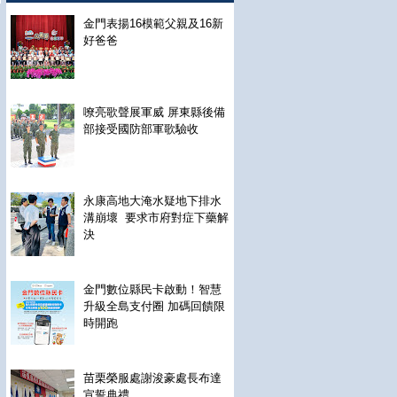
金門表揚16模範父親及16新
好爸爸
嘹亮歌聲展軍威 屏東縣後備
部接受國防部軍歌驗收
永康高地大淹水疑地下排水
溝崩壞 要求市府對症下藥解
決
金門數位縣民卡啟動！智慧
升級全島支付圈 加碼回饋限
時開跑
苗栗榮服處謝浚豪處長布達
宣誓典禮