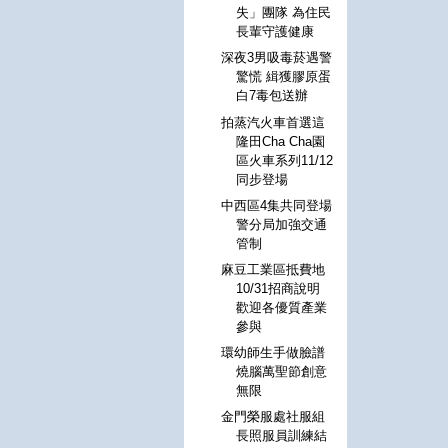
失」團隊 為住民
長輩守護健康
深夜3男吸毒菸遇警
驚慌 緝獲膠原蛋
白7毒包送辦
拍蒸汽火車首選這
隆田Cha Cha園
區火車系列11/12
同步登場
中西區4集共同登場
警分局加強交通
管制
麻豆工業區抵費地
10/31招商說明
歡迎各優質產業
參與
環幼師生手做臉譜
燒腦萬聖節創意
無限
金門榮服處社服組
長照服員訓練結