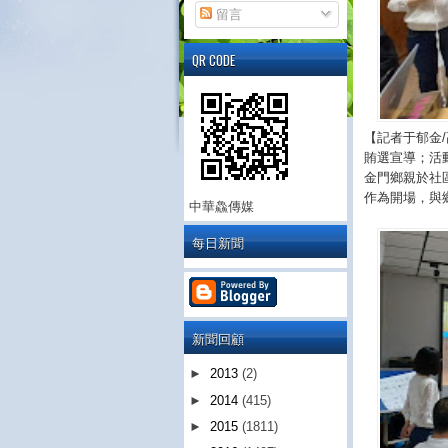
留言
QR CODE
【記者于郁金
賄選宣導；活
金門鄉親於社
作為開場，與
中華鱻傳媒
每日新聞
新聞回顧
►
2013
(2)
►
2014
(415)
►
2015
(1811)