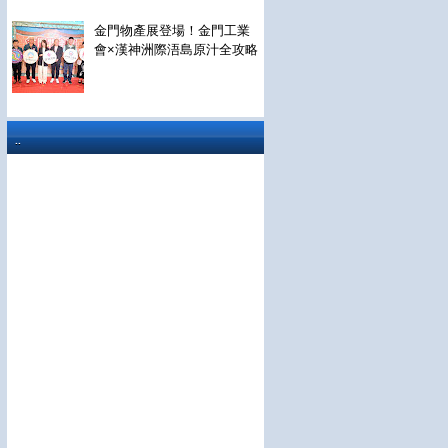
金門物產展登場！金門工業
會×漢神洲際浯島原汁全攻略
..