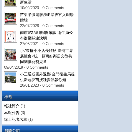
新生活
10/09/2020 - 0 Comments
苗栗榮服處服務退除役官兵職場
體驗
22/07/2026 - 0 Comments
南市6/27新增8例確診 衛生局公
布群聚關連說明
27/06/2021 - 0 Comments
小7東橋小小店長體驗 臺灣世界
展望會×統一超商好鄰居文教共
同關懷弱勢兒童
09/04/2019 - 0 Comments
小三通或國外返鄉 金門衛生局提
供新冠疫苗接種資訊報你知
20/01/2023 - 0 Comments
標籤
報社簡介
(1)
本報公告
(3)
線上記者名單
(1)
新聞分類