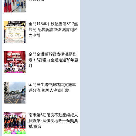
金門115年中秋配售酒8/17起
展開 配售認證或恢復請期限
內申辦
金門金鑽婚79對表揚溫馨登
場！5對獲白金婚走過70年歲
月
金門民生路中興路口實施車
道分流 駕駛人注意行駛
南市第5屆優良不動產經紀人
員暨第2屆優良地政士頒獎典
禮/影音