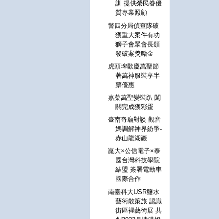
訓 提供榮民眷優
質專業照顧
警四分局偵查隊破
獲重大案件有功
獅子會眾會長頒
發破案獎勵金
虎頭埤歡慶萬聖節
著萬神服裝享半
票優惠
嘉藥萬聖變裝趴 闖
關完成獲彩蛋
臺南奇廟對談 觀音
媽調解神界紛爭-
赤山龍湖巖
崑大×公信電子×泰
國台灣科技學院
結盟 簽署電動車
國際合作
南臺科大USR鹽水
藝術散策旅 認識
街區裡藝術展 共