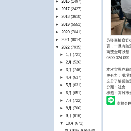
►
2016
(1497)
►
2017
(2427)
►
2018
(3610)
►
2019
(5551)
►
2020
(7041)
►
2021
(9014)
吳聆嘉檢察官
賣，一旦有賄
▼
2022
(7935)
萬獎金可以領
►
1月
(721)
0800-02
►
2月
(526)
本次宣導亦藉
►
3月
(746)
更有力；現場
►
4月
(637)
充分了解反賄
►
5月
(631)
分類：社會
標籤：高雄市
►
6月
(651)
►
7月
(722)
高雄金
►
8月
(706)
►
9月
(616)
▼
10月
(672)
崑大視訊系敲金鐘