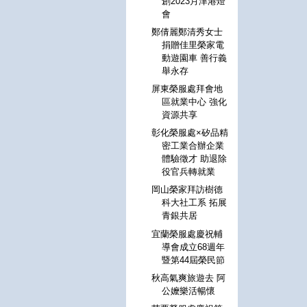
創2023月津港燈
會
鄭倩麗鄭清秀女士
捐贈佳里榮家電
動遊園車 善行義
舉永存
屏東榮服處拜會地
區就業中心 強化
資源共享
彰化榮服處×矽品精
密工業合辦企業
體驗徵才 助退除
役官兵轉就業
岡山榮家拜訪樹德
科大社工系 拓展
青銀共居
宜蘭榮服處慶祝輔
導會成立68週年
暨第44屆榮民節
秋高氣爽旅遊去 阿
公嬤樂活暢懷