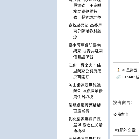
嚴振欽、王逸勳
校友獲視覺特
效、聲音設計獎
慶祝榮民節 高榮屏
東分院辦眷村義
診
臺南護專參訪臺南
榮家 老青共融關
懷照護學習
注你一臂之力！佳
at
星期五, 
里榮家公費流感
疫苗開打
Labels:
新
岡山榮家定期維護
榮舍 照顧長輩優
質住居環境
沒有留言:
榮服處慶賀葉爺爺
百歲嵩壽
發佈留言
彰化榮家辦房戶長
選舉 暢通住民溝
較新的文章
通橋樑
高雄榮家定期快篩