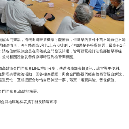
提醒金門鄉親，搭機返鄉投票機票可能難買，但選舉的票可千萬不能買也不能
選觸法情形，將可能面臨3年以上有期徒刑，但如果挺身檢舉賄選，最高有1千
；請各位鄉親無論是在高雄或金門發現賄選，皆可趕緊撥打法務部檢舉專線
4-099，並將相關證物妥善保存即時送到檢警調機關。
由高雄市金門同鄉會LINE群組分享，傳送法務部海報資訊，讓宣導更便利、
並辦理有獎徵答活動，回答極為踴躍；與會金門鄉親們經由檢察官親自解說，
選重要性，互相提醒會珍惜自己神聖一票，落實「選賢與能」普世價值。
金門同鄉會
,高雄地檢署,
同會與地區地檢署攜手辦反賄選宣導