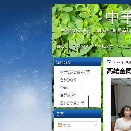
automaty do gier
中
本平台多元中立，期盼為正能量發聲
首頁
報社簡介
本報公告
線上
連結分享
2022年10
高雄金
中華鱻傳媒-首頁
台灣高鐵
臺鐵
台灣好行
嘉南藥理大學
首頁
文章