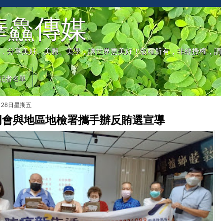
華鱻傳媒
，分享美好、美麗、美學，讓世界更美好！版權所有，非經授權，
記者名單
月28日星期五
同會與地區地檢署攜手辦反賄選宣導