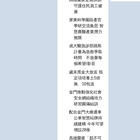
守護住民員工健
康
屏東科學園區產官
學研交流集思 智
慧農醫產業潛力
無限
成大醫急診部跳島
計畫為急救爭取
時間 不放棄每
個希望/影音
歲末黑金大放送 指
定項培養土5倍
換、10包送
金門推動強化社會
安全網組織培力
研習圓滿結訓
配合金門大橋通車
公車智慧站牌持
續建構 今年可望
增設28座
高雄榮家「肌不可