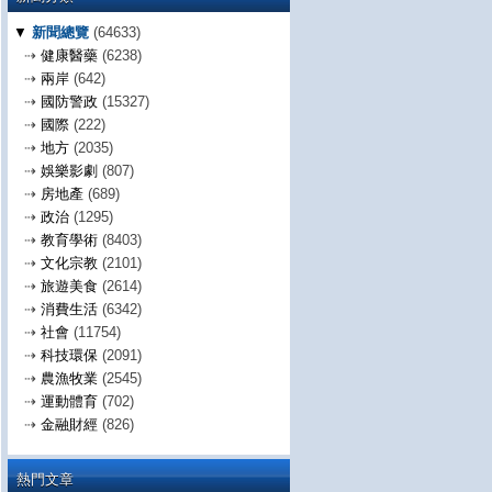
▼
新聞總覽
(64633)
⇢
健康醫藥
(6238)
⇢
兩岸
(642)
⇢
國防警政
(15327)
⇢
國際
(222)
⇢
地方
(2035)
⇢
娛樂影劇
(807)
⇢
房地產
(689)
⇢
政治
(1295)
⇢
教育學術
(8403)
⇢
文化宗教
(2101)
⇢
旅遊美食
(2614)
⇢
消費生活
(6342)
⇢
社會
(11754)
⇢
科技環保
(2091)
⇢
農漁牧業
(2545)
⇢
運動體育
(702)
⇢
金融財經
(826)
熱門文章