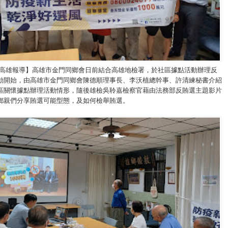
/高雄報導】高雄市金門同鄉會日前結合高雄地檢署，於社區據點活動辦理反
動開始，由高雄市金門同鄉會陳德順理事長、李沃植總幹事、許清練秘書介紹
區關懷據點辦理活動情形，隨後雄檢吳聆嘉檢察官藉由法務部反賄選主題影片
鄉親們分享賄選可能型態，及如何檢舉賄選。