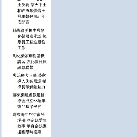
王決賽 茶天下王
柏峰勇奪烘焙王
冠軍麵包預計年
底開賣
輔導會姜振中與彰
化榮服處座談 勉
勵員工精進服務
工作
彰化榮家辦對講機
講習 強化值日員
訊息聯繫
與治療犬互動 榮家
導入失智照護 輔
導長輩解鎖魅力
屏東榮服處歡慶輔
導會成立68週年
暨44屆榮民節
屏東海生館甜蜜登
場-那些企鵝愛情
故事 單身企鵝應
援團限時投票