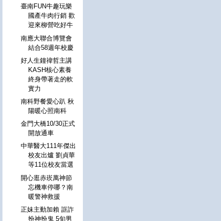
臺南FUN牛趣玩樂
國產牛肉行銷 歡
迎來柳營吃好牛
南應大聯合博覽會
結合58週年校慶
好人生鐘禕哲主講
KASH核心素養
終身帶著走的軟
實力
南科野餐愛心趴 秋
陽暖心照南科
金門大橋10/30正式
開放通車
中華醫大111年傑出
校友出爐 劉貞華
等11位校友當選
開心逛赤崁萬神節
忘機車停哪？南
暖警神救援
正妹主動加賴 誆詐
扮神扮鬼 5旬男