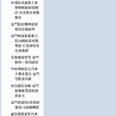
外埔區卓越青工會
舉辦鄉親歌唱聯
誼 水流東步道飄
樂音
金門新款機車能源
補充設施啟用
金門精進家庭暴力
防治網絡員本職
學能 打造婦幼安
全保護網
完善建築管理 金門
辦理一系列講習
中秋博餅狀元汽車
大獎幸運兒 金門
宅配送到家
幼兒園全攻略 金門
親職教育課程講
座多元
金門表揚9位長照績
優員×1績優團體
參與萬聖派對汽車