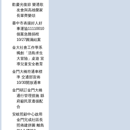
歡慶光復節 樂透歌
友會與高雄榮家
長輩齊樂頌
臺中市表揚好人好
事運協11110010
個案急難捐棺
10/27圓滿結案
金大社會工作學系
獨創「浯島求生
大冒險」桌遊 宣
導兒童安全教育
金門大橋符通車標
準 交通部宣佈
10/30開放通車
金門研訂金門大橋
通行管理措施 縣
府籲民眾遵循配
合
安岐照顧中心啟用
金門完成社區長
照佈建拼圖 離島