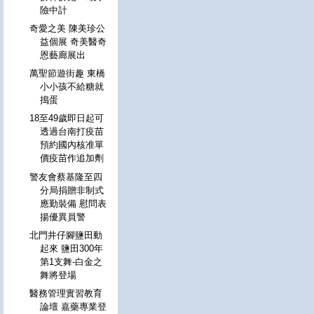
險中計
奇愛之美 陳美珍公
益個展 奇美醫奇
恩藝廊展出
萬聖節遊街趣 東橋
小小孩不給糖就
搗蛋
18至49歲即日起可
透過台南打疫苗
預約國內核准單
價疫苗作追加劑
警友會蔡基隆至四
分局捐贈非制式
應勤裝備 慰問表
揚優異員警
北門井仔腳鹽田動
起來 鹽田300年
第1支舞-白金之
舞將登場
醫務管理實習教育
論壇 嘉藥專業登