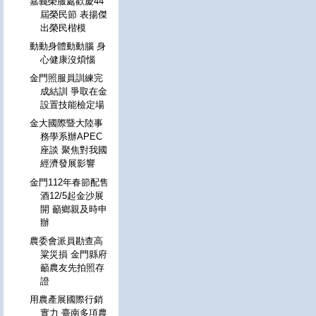
嘉義榮服處歡慶44
屆榮民節 表揚傑
出榮民楷模
動動身體動動腦 身
心健康沒煩惱
金門照服員訓練完
成結訓 爭取在金
設置技能檢定場
金大國際暨大陸事
務學系辦APEC
座談 聚焦對我國
經濟發展影響
金門112年春節配售
酒12/5起金沙展
開 籲鄉親及時申
辦
農委會派員勘查高
粱災損 金門縣府
籲農友先拍照存
證
用農產展國際行銷
實力 臺南多項農