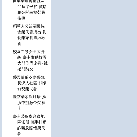
苗栗榮服處慶祝第
44屆榮民節 黃瑞
鵬公開表揚榮民
楷模
稻草人公益關懷協
會榮民節演出 彰
化榮家長輩揪歡
喜
校園門禁安全大升
級 臺南推動校園
大門側門改善×鐵
捲門防夾
榮民節前夕嘉榮院
長深入社區 關懷
弱勢榮民眷
臺南榮家報好康 推
廣申辦數位榮福
卡
臺南榮服處拜會地
區派所 攜手杜絕
詐騙及關懷榮民
眷