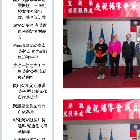
嚴振欽、王逸勳
校友獲視覺特
效、聲音設計獎
慶祝榮民節 高榮屏
東分院辦眷村義
診
臺南護專參訪臺南
榮家 老青共融關
懷照護學習
注你一臂之力！佳
里榮家公費流感
疫苗開打
岡山榮家定期維護
榮舍 照顧長輩優
質住居環境
榮服處慶賀葉爺爺
百歲嵩壽
彰化榮家辦房戶長
選舉 暢通住民溝
通橋樑
高雄榮家定期快篩