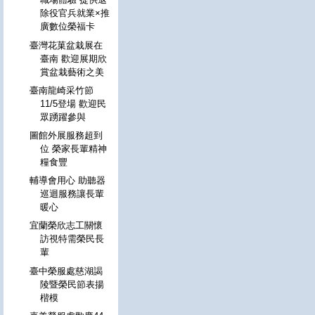
除役官兵就業×推
廣數位榮福卡
臺灣花菓盆栽展在
臺南 歡迎展期欣
賞盆栽藝術之美
臺南龍崎采竹節
11/5登場 歡迎民
眾踴躍參與
圖館外展服務超到
位 榮家長輩精神
糧食豐
輔導會用心 助聽器
巡迴服務讓長輩
暖心
宜蘭榮欣志工關懷
訪視特需榮民長
輩
臺中榮服處慈湖謁
陵暨榮民節表揚
楷模