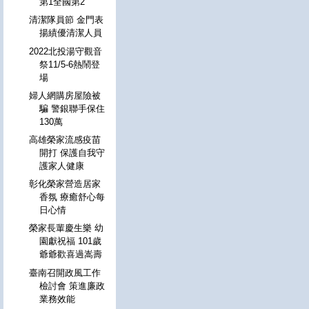
第1全國第2
清潔隊員節 金門表
揚績優清潔人員
2022北投湯守觀音
祭11/5-6熱鬧登
場
婦人網購房屋險被
騙 警銀聯手保住
130萬
高雄榮家流感疫苗
開打 保護自我守
護家人健康
彰化榮家營造居家
香氛 療癒舒心每
日心情
榮家長輩慶生樂 幼
園獻祝福 101歲
爺爺歡喜過嵩壽
臺南召開政風工作
檢討會 策進廉政
業務效能