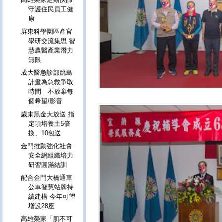
守護住民員工健
康
屏東科學園區產官
學研交流集思 智
慧農醫產業潛力
無限
成大醫急診部跳島
計畫為急救爭取
時間 不放棄每
個希望/影音
歲末黑金大放送 指
定項培養土5倍
換、10包送
金門推動強化社會
安全網組織培力
研習圓滿結訓
配合金門大橋通車
公車智慧站牌持
續建構 今年可望
增設28座
高雄榮家「肌不可