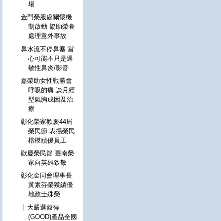
場
金門榮服處關懷機
制啟動 協助榮眷
處理意外事故
鼻水流不停鼻塞 當
心可能不只是過
敏性鼻炎/影音
嘉榮助女性戰勝會
呼吸的痛 談月經
型氣胸成因及治
療
彰化榮家歡慶44屆
榮民節 表揚榮民
楷模績優員工
歡慶榮民節 臺南榮
家向英雄致敬
彰化金同會理事長
黃素芬榮獲績優
地政士殊榮
十大嚴選穀得
(GOOD)產品全國