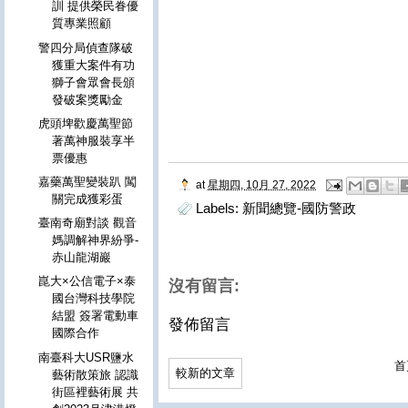
訓 提供榮民眷優
質專業照顧
警四分局偵查隊破
獲重大案件有功
獅子會眾會長頒
發破案獎勵金
虎頭埤歡慶萬聖節
著萬神服裝享半
票優惠
嘉藥萬聖變裝趴 闖
at
星期四, 10月 27, 2022
關完成獲彩蛋
Labels:
新聞總覽-國防警政
臺南奇廟對談 觀音
媽調解神界紛爭-
赤山龍湖巖
崑大×公信電子×泰
沒有留言:
國台灣科技學院
結盟 簽署電動車
發佈留言
國際合作
南臺科大USR鹽水
首
較新的文章
藝術散策旅 認識
街區裡藝術展 共