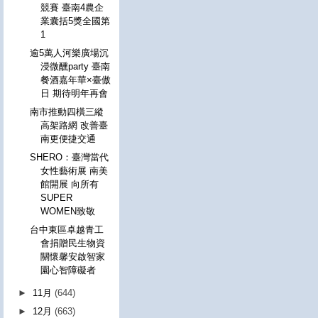
競賽 臺南4農企
業囊括5獎全國第
1
逾5萬人河樂廣場沉
浸微醺party 臺南
餐酒嘉年華×臺傲
日 期待明年再會
南市推動四橫三縱
高架路網 改善臺
南更便捷交通
SHERO：臺灣當代
女性藝術展 南美
館開展 向所有
SUPER
WOMEN致敬
台中東區卓越青工
會捐贈民生物資
關懷馨安啟智家
園心智障礙者
►
11月
(644)
►
12月
(663)