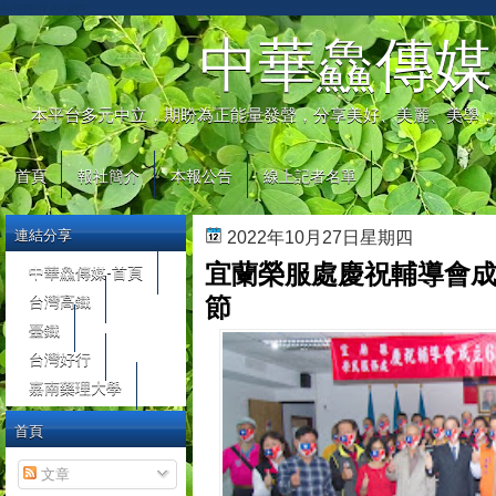
automaty do gier
中華鱻傳媒
本平台多元中立，期盼為正能量發聲，分享美好、美麗、美學，
首頁
報社簡介
本報公告
線上記者名單
連結分享
2022年10月27日星期四
宜蘭榮服處慶祝輔導會成
中華鱻傳媒-首頁
台灣高鐵
節
臺鐵
台灣好行
嘉南藥理大學
首頁
文章