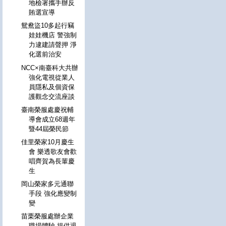
地檢署攜手辦反
賄選宣導
鴛鴦盜10多起行竊
娃娃機店 警強制
力逮建請聲押 淨
化選前治安
NCC×南臺科大共辦
強化電視從業人
員隱私及個資保
護觀念交流座談
臺南榮服處慶祝輔
導會成立68週年
暨44屆榮民節
佳里榮家10月慶生
會 樂透歌友會歡
唱齊賀為長輩慶
生
岡山榮家多元通聯
手段 強化應變制
變
苗栗榮服處辦企業
職場體驗 提供退