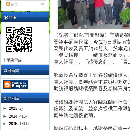
留言
QR CODE
【記者于郁金/宜蘭報導】宜蘭縣榮
暨第44屆榮民節，今(27)日邀請
榮民代表及員工約70餘人，於本
「榮民楷模」、「績優服務組長」
中華鱻傳媒
軍人社團」、「績優廠商」、「員
每日新聞
鄭處長首先恭喜上述各類績優個人
軍人社團，長年結合本處辦理寒冬
助訪視服務關懷榮民眷及參與單身
新聞回顧
接續感謝社團法人宜蘭縣蘭雨社會
處職訓及就業，並多次提供工作職
►
2013
(2)
庭生活之績優廠商。
►
2014
(415)
►
2015
(1811)
鄭處長特別指出，感謝榮民前輩一