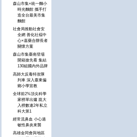
森山市集×統一麵小
時光麵館 攜手打
造全台最美市集
麵館
社會局推動社會安
全網 善化社褔中
心×嘉藥合辦長者
關懷方案
森山市集臺南登場
開箱搶先看 集結
130組國內外品牌
高師大反毒特攻隊
列車 深入臺東偏
鄉小學宣教
全球前2%頂尖科學
家榜單出爐 崑大
入榜數連2年私立
科大第1
經常流鼻血 小心過
敏性鼻炎來襲
高雄金同會與地區