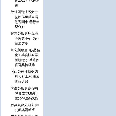
創2023月津港燈
會
鄭倩麗鄭清秀女士
捐贈佳里榮家電
動遊園車 善行義
舉永存
屏東榮服處拜會地
區就業中心 強化
資源共享
彰化榮服處×矽品精
密工業合辦企業
體驗徵才 助退除
役官兵轉就業
岡山榮家拜訪樹德
科大社工系 拓展
青銀共居
宜蘭榮服處慶祝輔
導會成立68週年
暨第44屆榮民節
秋高氣爽旅遊去 阿
公嬤樂活暢懷