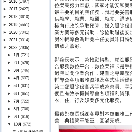
►
2016
(1497)
位榮民努力奉獻，國家才能安和樂
►
2017
(2427)
最主要的目的與任務，就是要妥善服
►
2018
(3610)
供就學、就業、就醫、就養、退除
►
2019
(5551)
極向行政院爭取預算，投入退除役
業方案等多元補助，除協助退後安
►
2020
(7041)
另外輔導會馮世寬主任委員昨日特別
►
2021
(9014)
遺族之照顧。
▼
2022
(7935)
►
1月
(721)
鄭處長表示，為推動轉型、精進服
►
2月
(526)
合服務數位平台，數位榮福卡是手機
►
3月
(746)
過與民間企業合作，建置之專屬整
►
4月
(637)
輔導會各項服務資訊及各式生活優
►
5月
(631)
第二類退除役官兵等成為會員、享
便且有效掌握輔導會各項福利資訊
►
6月
(651)
衣、住、行及娛樂多元化服務。
►
7月
(722)
►
8月
(706)
最後鄭處長感謝各界對本處服務工
►
9月
(616)
善，典禮簡單隆重，圓滿完成。
▼
10月
(672)
崑大視訊系敲金鐘