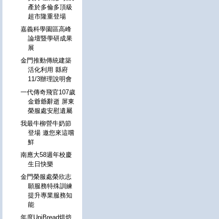
產於多倫多頂級
超市隆重登場
嘉義科學園區高峰
論壇暨學研成果
展
金門推動傳統建築
活化利用 縣府
11/3辦理說明會
一代傳奇飛官107歲
金爺爺辭逝 屏東
榮服處安慰遺屬
我最牛柳營牛奶節
登場 邀您來這嚐
鮮
南應大58週年校慶
生日快樂
金門榮服處榮欣志
願服務特殊訓練
提升專業服務知
能
年度UniBread烘焙