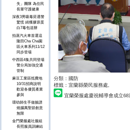
失」團隊 為住民
長輩守護健康
深夜3男吸毒菸遇警
驚慌 緝獲膠原蛋
白7毒包送辦
拍蒸汽火車首選這
隆田Cha Cha園
區火車系列11/12
同步登場
中西區4集共同登場
警分局加強交通
管制
分類：國防
麻豆工業區抵費地
10/31招商說明
標籤：宜蘭縣榮民服務處
,
歡迎各優質產業
參與
宜蘭榮服處慶祝輔導會成立68
環幼師生手做臉譜
燒腦萬聖節創意
無限
金門榮服處社服組
長照服員訓練結