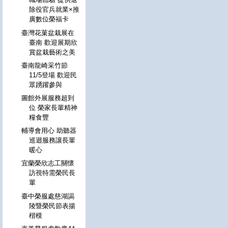
除役官兵就業×推
廣數位榮福卡
臺灣花菓盆栽展在
臺南 歡迎展期欣
賞盆栽藝術之美
臺南龍崎采竹節
11/5登場 歡迎民
眾踴躍參與
圖館外展服務超到
位 榮家長輩精神
糧食豐
輔導會用心 助聽器
巡迴服務讓長輩
暖心
宜蘭榮欣志工關懷
訪視特需榮民長
輩
臺中榮服處慈湖謁
陵暨榮民節表揚
楷模