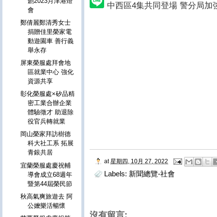
創2023月津港燈
中西區4集共同登場 警分局加
會
鄭倩麗鄭清秀女士
捐贈佳里榮家電
動遊園車 善行義
舉永存
屏東榮服處拜會地
區就業中心 強化
資源共享
彰化榮服處×矽品精
密工業合辦企業
體驗徵才 助退除
役官兵轉就業
岡山榮家拜訪樹德
科大社工系 拓展
青銀共居
at
星期四, 10月 27, 2022
宜蘭榮服處慶祝輔
Labels:
新聞總覽-社會
導會成立68週年
暨第44屆榮民節
秋高氣爽旅遊去 阿
公嬤樂活暢懷
沒有留言: