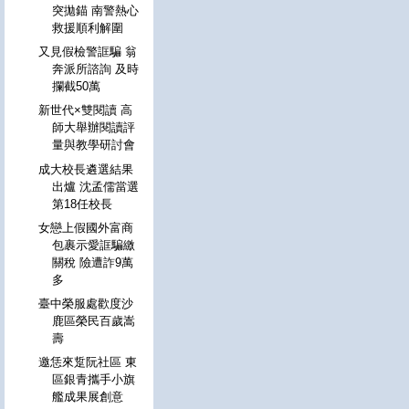
突拋錨 南警熱心
救援順利解圍
又見假檢警誆騙 翁
奔派所諮詢 及時
攔截50萬
新世代×雙閱讀 高
師大舉辦閱讀評
量與教學研討會
成大校長遴選結果
出爐 沈孟儒當選
第18任校長
女戀上假國外富商
包裹示愛誆騙繳
關稅 險遭詐9萬
多
臺中榮服處歡度沙
鹿區榮民百歲嵩
壽
邀恁來踅阮社區 東
區銀青攜手小旗
艦成果展創意