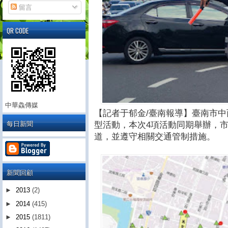
留言
QR CODE
中華鱻傳媒
【記者于郁金/臺南報導】臺南市中西
每日新聞
型活動，本次4項活動同期舉辦，
道，並遵守相關交通管制措施。
新聞回顧
►
2013
(2)
►
2014
(415)
►
2015
(1811)