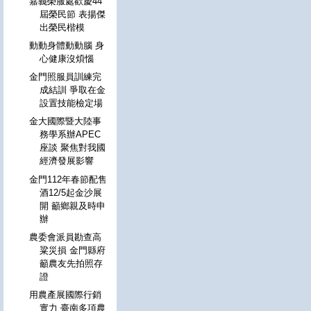
嘉義榮服處歡慶44
屆榮民節 表揚傑
出榮民楷模
動動身體動動腦 身
心健康沒煩惱
金門照服員訓練完
成結訓 爭取在金
設置技能檢定場
金大國際暨大陸事
務學系辦APEC
座談 聚焦對我國
經濟發展影響
金門112年春節配售
酒12/5起金沙展
開 籲鄉親及時申
辦
農委會派員勘查高
粱災損 金門縣府
籲農友先拍照存
證
用農產展國際行銷
實力 臺南多項農