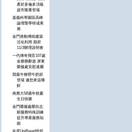
產於多倫多頂級
超市隆重登場
嘉義科學園區高峰
論壇暨學研成果
展
金門推動傳統建築
活化利用 縣府
11/3辦理說明會
一代傳奇飛官107歲
金爺爺辭逝 屏東
榮服處安慰遺屬
我最牛柳營牛奶節
登場 邀您來這嚐
鮮
南應大58週年校慶
生日快樂
金門榮服處榮欣志
願服務特殊訓練
提升專業服務知
能
年度UniBread烘焙