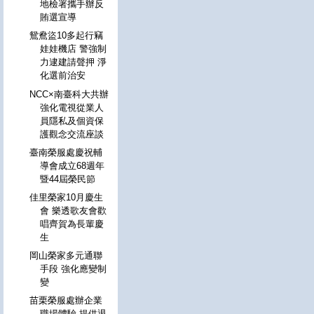
地檢署攜手辦反
賄選宣導
鴛鴦盜10多起行竊
娃娃機店 警強制
力逮建請聲押 淨
化選前治安
NCC×南臺科大共辦
強化電視從業人
員隱私及個資保
護觀念交流座談
臺南榮服處慶祝輔
導會成立68週年
暨44屆榮民節
佳里榮家10月慶生
會 樂透歌友會歡
唱齊賀為長輩慶
生
岡山榮家多元通聯
手段 強化應變制
變
苗栗榮服處辦企業
職場體驗 提供退