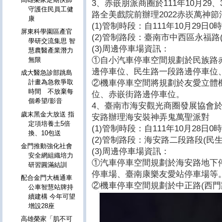
3、赤嵌朋派商圈於111年10月29
守護住民員工健
路全美戲院前辦理2022赤崁萬神
康
(1)管制時段：自111年10月29日0
屏東科學園區產官
(2)管制路段：臺南市中西區永福路
學研交流集思 智
(3)周邊停車場資訊：
慧農醫產業潛力
①自小汽車停車空間規劃於民族路
無限
邊停車位、民生路一段路邊停車位、民
成大醫急診部跳島
②機車停車空間將規劃於友愛立體
計畫為急救爭取
時間 不放棄每
位、赤嵌街路邊停車位。
個希望/影音
4、臺南市海安觀光商圈發展協會於1
歲末黑金大放送 指
安路辦理海安裝神弄鬼萬聖派對
定項培養土5倍
(1)管制時段：自111年10月28日0
換、10包送
(2)管制路段：海安路二段路段(民
金門推動強化社會
(3)周邊停車場資訊：
安全網組織培力
①汽車停車空間規劃於海安路地下
研習圓滿結訓
停車場、臺南康樂友愛站停車場等
配合金門大橋通車
②機車停車空間規劃於中正路(西門
公車智慧站牌持
續建構 今年可望
增設28座
高雄榮家「肌不可