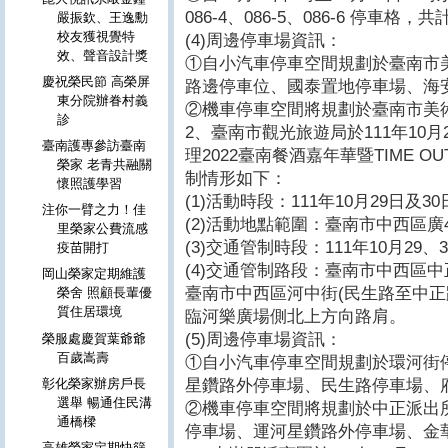
086-4、086-5、086-6 停車格
嚴振欽、王逸勳
校友獲視覺特
(4)周邊停車場資訊：
效、聲音設計獎
①自小汽車停車空間規劃於臺南市
慶祝榮民節 高榮屏
路邊停車位、國泰置地停車場、海
東分院辦眷村義
②機車停車空間將規劃於臺南市美
診
2、臺南市觀光旅遊局於111年10
臺南護專參訪臺南
理2022臺南餐酒嘉年華暨TIME 
榮家 老青共融關
制情形如下：
懷照護學習
(1)活動時段：111年10月29日及3
注你一臂之力！佳
(2)活動地點範圍：臺南市中西區廣
里榮家公費流感
(3)交通管制時段：111年10月29、
疫苗開打
(4)交通管制路段：臺南市中西區中
岡山榮家定期維護
臺南市中西區河中街(民生路至中正
榮舍 照顧長輩優
質住居環境
臨河樂廣場側北上方向路肩。
(5)周邊停車場資訊：
榮服處慶賀葉爺爺
百歲嵩壽
①自小汽車停車空間規劃於環河街
星鑽路外停車場、民生路停車場、府
彰化榮家辦房戶長
選舉 暢通住民溝
②機車停車空間將規劃於中正派出
通橋樑
停車場、運河星鑽路外停車場、金
高雄榮家定期快篩