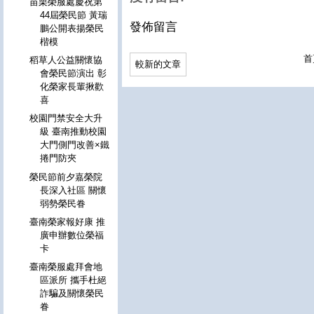
苗栗榮服處慶祝第
44屆榮民節 黃瑞
發佈留言
鵬公開表揚榮民
楷模
首
稻草人公益關懷協
較新的文章
會榮民節演出 彰
化榮家長輩揪歡
喜
校園門禁安全大升
級 臺南推動校園
大門側門改善×鐵
捲門防夾
榮民節前夕嘉榮院
長深入社區 關懷
弱勢榮民眷
臺南榮家報好康 推
廣申辦數位榮福
卡
臺南榮服處拜會地
區派所 攜手杜絕
詐騙及關懷榮民
眷