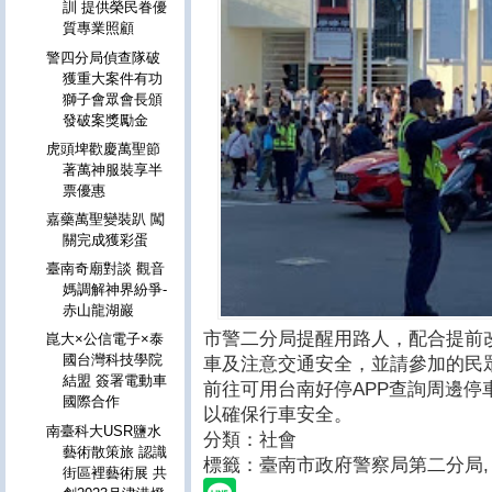
訓 提供榮民眷優
質專業照顧
警四分局偵查隊破
獲重大案件有功
獅子會眾會長頒
發破案獎勵金
虎頭埤歡慶萬聖節
著萬神服裝享半
票優惠
嘉藥萬聖變裝趴 闖
關完成獲彩蛋
臺南奇廟對談 觀音
媽調解神界紛爭-
赤山龍湖巖
市警二分局提醒用路人，配合提前
崑大×公信電子×泰
國台灣科技學院
車及注意交通安全，並請參加的民
結盟 簽署電動車
前往可用台南好停APP查詢周邊停
國際合作
以確保行車安全。
南臺科大USR鹽水
分類：社會
藝術散策旅 認識
標籤：臺南市政府警察局第二分局
,
街區裡藝術展 共