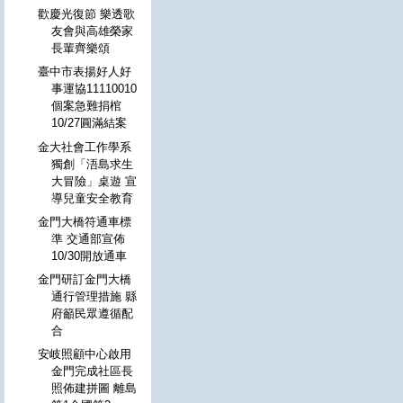
歡慶光復節 樂透歌
友會與高雄榮家
長輩齊樂頌
臺中市表揚好人好
事運協11110010
個案急難捐棺
10/27圓滿結案
金大社會工作學系
獨創「浯島求生
大冒險」桌遊 宣
導兒童安全教育
金門大橋符通車標
準 交通部宣佈
10/30開放通車
金門研訂金門大橋
通行管理措施 縣
府籲民眾遵循配
合
安岐照顧中心啟用
金門完成社區長
照佈建拼圖 離島