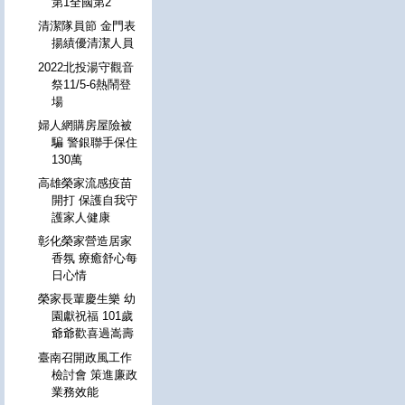
第1全國第2
清潔隊員節 金門表
揚績優清潔人員
2022北投湯守觀音
祭11/5-6熱鬧登
場
婦人網購房屋險被
騙 警銀聯手保住
130萬
高雄榮家流感疫苗
開打 保護自我守
護家人健康
彰化榮家營造居家
香氛 療癒舒心每
日心情
榮家長輩慶生樂 幼
園獻祝福 101歲
爺爺歡喜過嵩壽
臺南召開政風工作
檢討會 策進廉政
業務效能