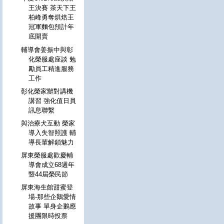
王決賽 茶天下王
柏峰勇奪烘焙王
冠軍麵包預計年
底開賣
輔導會姜振中與彰
化榮服處座談 勉
勵員工精進服務
工作
彰化榮家辦對講機
講習 強化值日員
訊息聯繫
與治療犬互動 榮家
導入失智照護 輔
導長輩解鎖魅力
屏東榮服處歡慶輔
導會成立68週年
暨44屆榮民節
屏東海生館甜蜜登
場-那些企鵝愛情
故事 單身企鵝應
援團限時投票