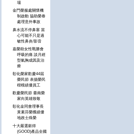
場
金門榮服處關懷機
制啟動 協助榮眷
處理意外事故
鼻水流不停鼻塞 當
心可能不只是過
敏性鼻炎/影音
嘉榮助女性戰勝會
呼吸的痛 談月經
型氣胸成因及治
療
彰化榮家歡慶44屆
榮民節 表揚榮民
楷模績優員工
歡慶榮民節 臺南榮
家向英雄致敬
彰化金同會理事長
黃素芬榮獲績優
地政士殊榮
十大嚴選穀得
(GOOD)產品全國