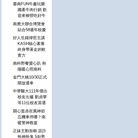
臺南FUN牛趣玩樂
國產牛肉行銷 歡
迎來柳營吃好牛
南應大聯合博覽會
結合58週年校慶
好人生鐘禕哲主講
KASH核心素養
終身帶著走的軟
實力
南科野餐愛心趴 秋
陽暖心照南科
金門大橋10/30正式
開放通車
中華醫大111年傑出
校友出爐 劉貞華
等11位校友當選
開心逛赤崁萬神節
忘機車停哪？南
暖警神救援
正妹主動加賴 誆詐
扮神扮鬼 5旬男