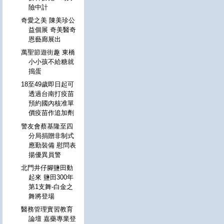
險中計
奇愛之美 陳美珍公
益個展 奇美醫奇
恩藝廊展出
萬聖節遊街趣 東橋
小小孩不給糖就
搗蛋
18至49歲即日起可
透過台南打疫苗
預約國內核准單
價疫苗作追加劑
警友會蔡基隆至四
分局捐贈非制式
應勤裝備 慰問表
揚優異員警
北門井仔腳鹽田動
起來 鹽田300年
第1支舞-白金之
舞將登場
醫務管理實習教育
論壇 嘉藥專業登