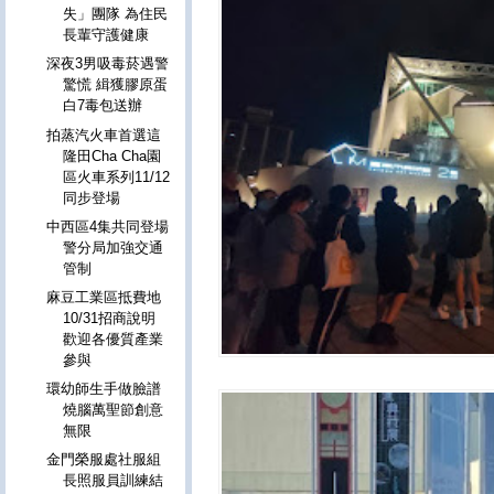
失」團隊 為住民
長輩守護健康
深夜3男吸毒菸遇警
驚慌 緝獲膠原蛋
白7毒包送辦
拍蒸汽火車首選這
隆田Cha Cha園
區火車系列11/12
同步登場
中西區4集共同登場
警分局加強交通
管制
麻豆工業區抵費地
10/31招商說明
歡迎各優質產業
參與
環幼師生手做臉譜
燒腦萬聖節創意
無限
金門榮服處社服組
長照服員訓練結