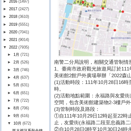
►
2016
(1497)
►
2017
(2427)
►
2018
(3610)
►
2019
(5551)
►
2020
(7041)
►
2021
(9014)
▼
2022
(7935)
►
1月
(721)
南警二分局說明，相關交通管制情
►
2月
(526)
1、臺南市政府觀光旅遊局訂於111年
►
3月
(746)
美術館2館戶外廣場舉辦「2022
►
4月
(637)
(1)活動時段：111年10月28日16時
►
5月
(631)
時。
►
6月
(651)
(2)活動地點範圍：永福路與友愛
►
7月
(722)
空間，包含美術館建築物2-3樓戶
►
8月
(706)
(3)管制時段及路段：
①自111年10月29日12時起至22時
►
9月
(616)
止，友愛街(永福路二段至忠義路二
▼
10月
(672)
②自10月28日0時至10月30日24時永福
崑大視訊系敲金鐘