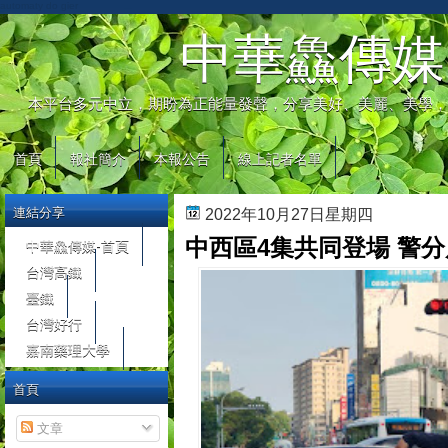
automaty do gier
中華鱻傳媒
本平台多元中立，期盼為正能量發聲，分享美好、美麗、美學，
首頁
報社簡介
本報公告
線上記者名單
連結分享
2022年10月27日星期四
中西區4集共同登場 警
中華鱻傳媒-首頁
台灣高鐵
臺鐵
台灣好行
嘉南藥理大學
首頁
文章