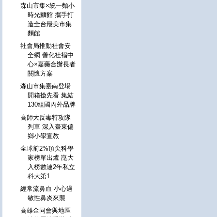
森山市集×統一麵小
時光麵館 攜手打
造全台最美市集
麵館
社會局推動社會安
全網 善化社褔中
心×嘉藥合辦長者
關懷方案
森山市集臺南登場
開箱搶先看 集結
130組國內外品牌
高師大反毒特攻隊
列車 深入臺東偏
鄉小學宣教
全球前2%頂尖科學
家榜單出爐 崑大
入榜數連2年私立
科大第1
經常流鼻血 小心過
敏性鼻炎來襲
高雄金同會與地區