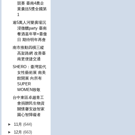
競賽 臺南4農企
業囊括5獎全國第
1
逾5萬人河樂廣場沉
浸微醺party 臺南
餐酒嘉年華×臺傲
日 期待明年再會
南市推動四橫三縱
高架路網 改善臺
南更便捷交通
SHERO：臺灣當代
女性藝術展 南美
館開展 向所有
SUPER
WOMEN致敬
台中東區卓越青工
會捐贈民生物資
關懷馨安啟智家
園心智障礙者
►
11月
(644)
►
12月
(663)