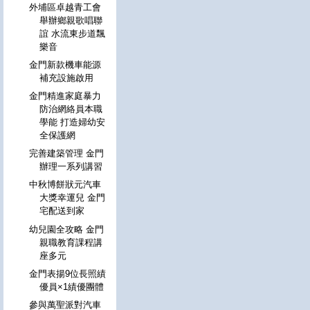
外埔區卓越青工會
舉辦鄉親歌唱聯
誼 水流東步道飄
樂音
金門新款機車能源
補充設施啟用
金門精進家庭暴力
防治網絡員本職
學能 打造婦幼安
全保護網
完善建築管理 金門
辦理一系列講習
中秋博餅狀元汽車
大獎幸運兒 金門
宅配送到家
幼兒園全攻略 金門
親職教育課程講
座多元
金門表揚9位長照績
優員×1績優團體
參與萬聖派對汽車