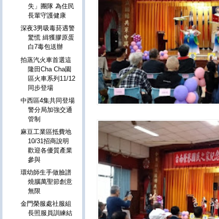
失」團隊 為住民
長輩守護健康
深夜3男吸毒菸遇警
驚慌 緝獲膠原蛋
白7毒包送辦
拍蒸汽火車首選這
隆田Cha Cha園
區火車系列11/12
同步登場
中西區4集共同登場
警分局加強交通
管制
麻豆工業區抵費地
10/31招商說明
歡迎各優質產業
參與
環幼師生手做臉譜
燒腦萬聖節創意
無限
金門榮服處社服組
長照服員訓練結