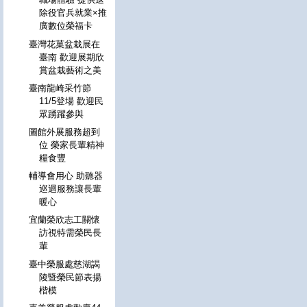
除役官兵就業×推
廣數位榮福卡
臺灣花菓盆栽展在
臺南 歡迎展期欣
賞盆栽藝術之美
臺南龍崎采竹節
11/5登場 歡迎民
眾踴躍參與
圖館外展服務超到
位 榮家長輩精神
糧食豐
輔導會用心 助聽器
巡迴服務讓長輩
暖心
宜蘭榮欣志工關懷
訪視特需榮民長
輩
臺中榮服處慈湖謁
陵暨榮民節表揚
楷模