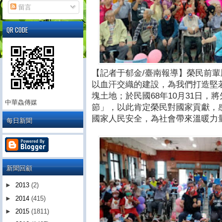
留言
QR CODE
【記者于郁金/臺南報導】榮民前
以血汗交織的建設，為我們打造堅
塊土地；於民國68年10月31日
中華鱻傳媒
節」，以此肯定榮民對國家貢獻，
國家人民安全，為社會帶來溫暖力
每日新聞
新聞回顧
►
2013
(2)
►
2014
(415)
►
2015
(1811)