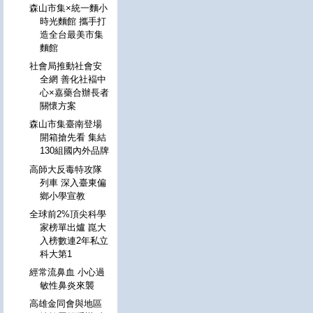
森山市集×統一麵小
時光麵館 攜手打
造全台最美市集
麵館
社會局推動社會安
全網 善化社褔中
心×嘉藥合辦長者
關懷方案
森山市集臺南登場
開箱搶先看 集結
130組國內外品牌
高師大反毒特攻隊
列車 深入臺東偏
鄉小學宣教
全球前2%頂尖科學
家榜單出爐 崑大
入榜數連2年私立
科大第1
經常流鼻血 小心過
敏性鼻炎來襲
高雄金同會與地區