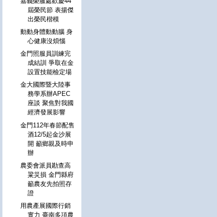
嘉義榮服處歡慶44
屆榮民節 表揚傑
出榮民楷模
動動身體動動腦 身
心健康沒煩惱
金門照服員訓練完
成結訓 爭取在金
設置技能檢定場
金大國際暨大陸事
務學系辦APEC
座談 聚焦對我國
經濟發展影響
金門112年春節配售
酒12/5起金沙展
開 籲鄉親及時申
辦
農委會派員勘查高
粱災損 金門縣府
籲農友先拍照存
證
用農產展國際行銷
實力 臺南多項農