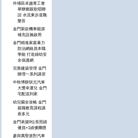
外埔區卓越青工會
舉辦鄉親歌唱聯
誼 水流東步道飄
樂音
金門新款機車能源
補充設施啟用
金門精進家庭暴力
防治網絡員本職
學能 打造婦幼安
全保護網
完善建築管理 金門
辦理一系列講習
中秋博餅狀元汽車
大獎幸運兒 金門
宅配送到家
幼兒園全攻略 金門
親職教育課程講
座多元
金門表揚9位長照績
優員×1績優團體
參與萬聖派對汽車