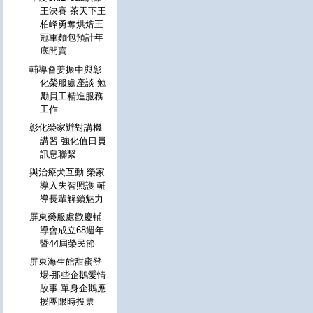
王決賽 茶天下王
柏峰勇奪烘焙王
冠軍麵包預計年
底開賣
輔導會姜振中與彰
化榮服處座談 勉
勵員工精進服務
工作
彰化榮家辦對講機
講習 強化值日員
訊息聯繫
與治療犬互動 榮家
導入失智照護 輔
導長輩解鎖魅力
屏東榮服處歡慶輔
導會成立68週年
暨44屆榮民節
屏東海生館甜蜜登
場-那些企鵝愛情
故事 單身企鵝應
援團限時投票