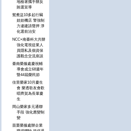
地檢署攜手辦反
賄選宣導
鴛鴦盜10多起行竊
娃娃機店 警強制
力逮建請聲押 淨
化選前治安
NCC×南臺科大共辦
強化電視從業人
員隱私及個資保
護觀念交流座談
臺南榮服處慶祝輔
導會成立68週年
暨44屆榮民節
佳里榮家10月慶生
會 樂透歌友會歡
唱齊賀為長輩慶
生
岡山榮家多元通聯
手段 強化應變制
變
苗栗榮服處辦企業
職場體驗 提供退