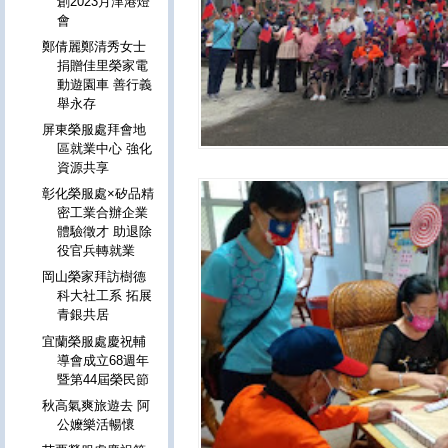
創2023月津港燈
會
鄭倩麗鄭清秀女士
捐贈佳里榮家電
動遊園車 善行義
舉永存
屏東榮服處拜會地
區就業中心 強化
資源共享
彰化榮服處×矽品精
密工業合辦企業
體驗徵才 助退除
役官兵轉就業
岡山榮家拜訪樹德
科大社工系 拓展
青銀共居
宜蘭榮服處慶祝輔
導會成立68週年
暨第44屆榮民節
秋高氣爽旅遊去 阿
公嬤樂活暢懷