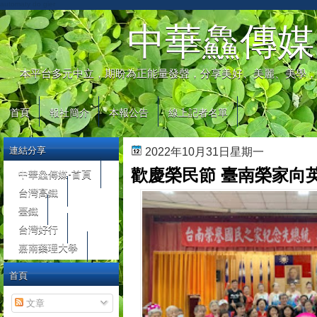
automaty do gier
中華鱻傳媒
本平台多元中立，期盼為正能量發聲，分享美好、美麗、美學，
首頁
報社簡介
本報公告
線上記者名單
連結分享
2022年10月31日星期一
歡慶榮民節 臺南榮家向
中華鱻傳媒-首頁
台灣高鐵
臺鐵
台灣好行
嘉南藥理大學
首頁
文章