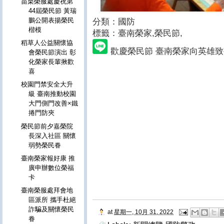
苗栗榮服處慶祝第
44屆榮民節 黃瑞
鵬公開表揚榮民
分類：國防
楷模
標籤：臺南榮家
,榮民節,
稻草人公益關懷協
歡慶榮民節 臺南榮家向英雄致
會榮民節演出 彰
化榮家長輩揪歡
喜
校園門禁安全大升
級 臺南推動校園
大門側門改善×鐵
捲門防夾
榮民節前夕嘉榮院
長深入社區 關懷
弱勢榮民眷
臺南榮家報好康 推
廣申辦數位榮福
卡
臺南榮服處拜會地
區派所 攜手杜絕
詐騙及關懷榮民
at
星期一, 10月 31, 2022
眷