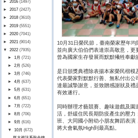
►
2016
(1497)
►
2017
(2427)
►
2018
(3610)
►
2019
(5551)
►
2020
(7041)
►
2021
(9014)
10月31日榮民節，臺南榮家歷年
並向廣大伯伯們表達崇高敬意，更
▼
2022
(7935)
曾為國家生存發展而默默犧牲奉獻
►
1月
(721)
►
2月
(526)
是日頒獎典禮除表揚本家榮民楷模
►
3月
(746)
代表榮家對默默行善、無私付出公
►
4月
(637)
達最誠摯謝意，並致贈感謝狀及禮
►
5月
(631)
有效遂行。
►
6月
(651)
►
7月
(722)
同時辦理才藝競賽、趣味遊戲及園
活，舒緩住民長期防疫產生的壓力
►
8月
(706)
班、大同國小附幼小朋友舞蹈表演
►
9月
(616)
將大會氣氛High到最高點。
▼
10月
(672)
崑大視訊系敲金鐘