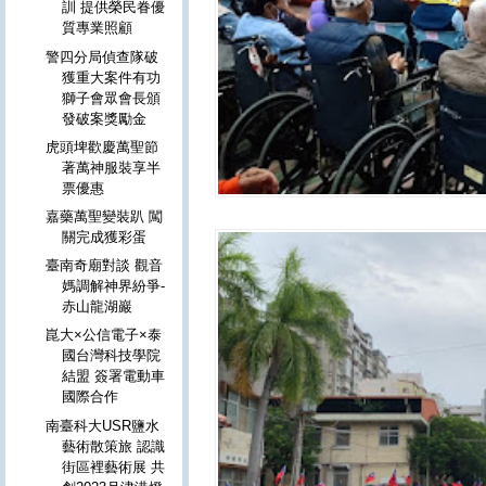
訓 提供榮民眷優
質專業照顧
警四分局偵查隊破
獲重大案件有功
獅子會眾會長頒
發破案獎勵金
虎頭埤歡慶萬聖節
著萬神服裝享半
票優惠
嘉藥萬聖變裝趴 闖
關完成獲彩蛋
臺南奇廟對談 觀音
媽調解神界紛爭-
赤山龍湖巖
崑大×公信電子×泰
國台灣科技學院
結盟 簽署電動車
國際合作
南臺科大USR鹽水
藝術散策旅 認識
街區裡藝術展 共