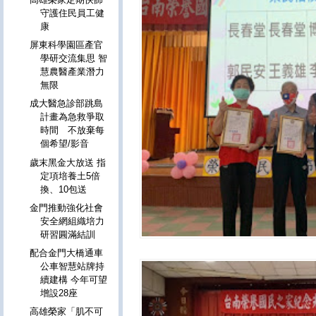
守護住民員工健
康
屏東科學園區產官
學研交流集思 智
慧農醫產業潛力
無限
成大醫急診部跳島
計畫為急救爭取
時間 不放棄每
個希望/影音
歲末黑金大放送 指
定項培養土5倍
換、10包送
金門推動強化社會
安全網組織培力
研習圓滿結訓
配合金門大橋通車
公車智慧站牌持
續建構 今年可望
增設28座
高雄榮家「肌不可