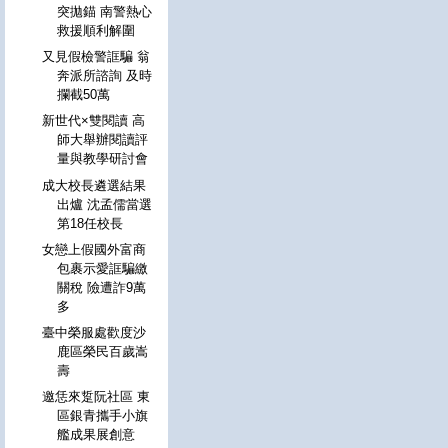
突拋錨 南警熱心
救援順利解圍
又見假檢警誆騙 翁
奔派所諮詢 及時
攔截50萬
新世代×雙閱讀 高
師大舉辦閱讀評
量與教學研討會
成大校長遴選結果
出爐 沈孟儒當選
第18任校長
女戀上假國外富商
包裹示愛誆騙繳
關稅 險遭詐9萬
多
臺中榮服處歡度沙
鹿區榮民百歲嵩
壽
邀恁來踅阮社區 東
區銀青攜手小旗
艦成果展創意