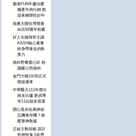
臺南FUN牛趣玩樂
國產牛肉行銷 歡
迎來柳營吃好牛
南應大聯合博覽會
結合58週年校慶
好人生鐘禕哲主講
KASH核心素養
終身帶著走的軟
實力
南科野餐愛心趴 秋
陽暖心照南科
金門大橋10/30正式
開放通車
中華醫大111年傑出
校友出爐 劉貞華
等11位校友當選
開心逛赤崁萬神節
忘機車停哪？南
暖警神救援
正妹主動加賴 誆詐
扮神扮鬼 5旬男