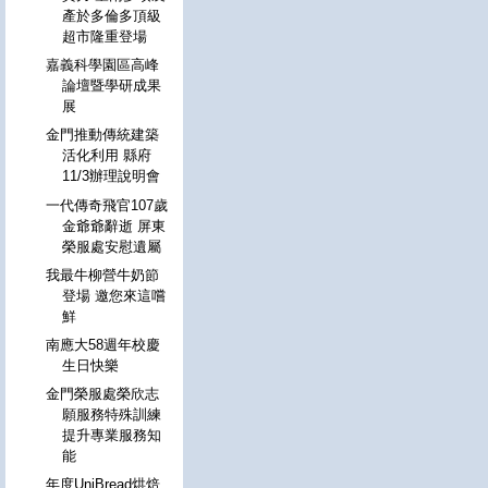
產於多倫多頂級
超市隆重登場
嘉義科學園區高峰
論壇暨學研成果
展
金門推動傳統建築
活化利用 縣府
11/3辦理說明會
一代傳奇飛官107歲
金爺爺辭逝 屏東
榮服處安慰遺屬
我最牛柳營牛奶節
登場 邀您來這嚐
鮮
南應大58週年校慶
生日快樂
金門榮服處榮欣志
願服務特殊訓練
提升專業服務知
能
年度UniBread烘焙