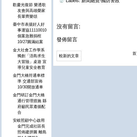
Labels:
新聞總覽-國防警政
歡慶光復節 樂透歌
友會與高雄榮家
長輩齊樂頌
臺中市表揚好人好
沒有留言:
事運協11110010
個案急難捐棺
發佈留言
10/27圓滿結案
金大社會工作學系
首
較新的文章
獨創「浯島求生
大冒險」桌遊 宣
導兒童安全教育
金門大橋符通車標
準 交通部宣佈
10/30開放通車
金門研訂金門大橋
通行管理措施 縣
府籲民眾遵循配
合
安岐照顧中心啟用
金門完成社區長
照佈建拼圖 離島