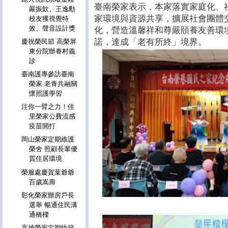
臺南榮家表示，本家落實家庭化、
嚴振欽、王逸勳
家環境與資源共享，擴展社會團體
校友獲視覺特
效、聲音設計獎
化，營造溫馨祥和尊嚴頤養友善環
諾，達成「老有所終」境界。
慶祝榮民節 高榮屏
東分院辦眷村義
診
臺南護專參訪臺南
榮家 老青共融關
懷照護學習
注你一臂之力！佳
里榮家公費流感
疫苗開打
岡山榮家定期維護
榮舍 照顧長輩優
質住居環境
榮服處慶賀葉爺爺
百歲嵩壽
彰化榮家辦房戶長
選舉 暢通住民溝
通橋樑
高雄榮家定期快篩