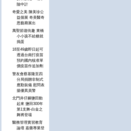
險中計
奇愛之美 陳美珍公
益個展 奇美醫奇
恩藝廊展出
萬聖節遊街趣 東橋
小小孩不給糖就
搗蛋
18至49歲即日起可
透過台南打疫苗
預約國內核准單
價疫苗作追加劑
警友會蔡基隆至四
分局捐贈非制式
應勤裝備 慰問表
揚優異員警
北門井仔腳鹽田動
起來 鹽田300年
第1支舞-白金之
舞將登場
醫務管理實習教育
論壇 嘉藥專業登