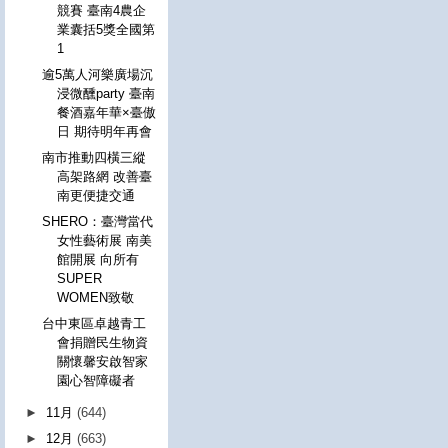
競賽 臺南4農企
業囊括5獎全國第
1
逾5萬人河樂廣場沉
浸微醺party 臺南
餐酒嘉年華×臺傲
日 期待明年再會
南市推動四橫三縱
高架路網 改善臺
南更便捷交通
SHERO：臺灣當代
女性藝術展 南美
館開展 向所有
SUPER
WOMEN致敬
台中東區卓越青工
會捐贈民生物資
關懷馨安啟智家
園心智障礙者
►
11月
(644)
►
12月
(663)