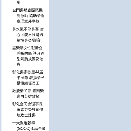
場
金門榮服處關懷機
制啟動 協助榮眷
處理意外事故
鼻水流不停鼻塞 當
心可能不只是過
敏性鼻炎/影音
嘉榮助女性戰勝會
呼吸的痛 談月經
型氣胸成因及治
療
彰化榮家歡慶44屆
榮民節 表揚榮民
楷模績優員工
歡慶榮民節 臺南榮
家向英雄致敬
彰化金同會理事長
黃素芬榮獲績優
地政士殊榮
十大嚴選穀得
(GOOD)產品全國