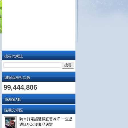
搜尋此網誌
總網頁檢視次數
99,444,806
TRANSLATE
隨機文章區
騎車打電話遭攔直冒冷汗 一查是
通緝犯又獲毒品送辦