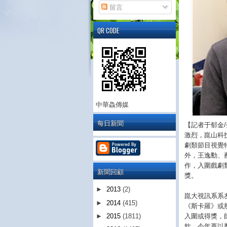
留言
QR CODE
中華鱻傳媒
每日新聞
【記者于郁金
激烈，崑山科
劇類節目視覺
外，王逸勳、
作，入圍戲劇
新聞回顧
獎。
►
2013
(2)
崑大視訊系系
►
2014
(415)
《斯卡羅》或
入圍或得獎，
►
2015
(1811)
欽，今年再以