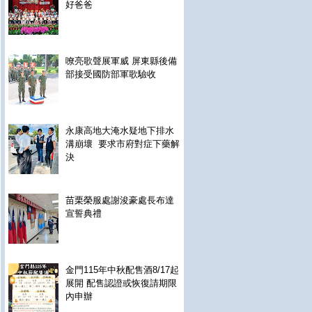
好爸爸
嘹亮歌聲展軍威 屏東縣後備
部接受國防部軍歌驗收
永康高地大淹水疑地下排水
溝崩壞 要求市府對症下藥解
決
苗栗榮服處謝浚豪處長布達
宣誓典禮
金門115年中秋配售酒8/17起
展開 配售認證或恢復請期限
內申辦