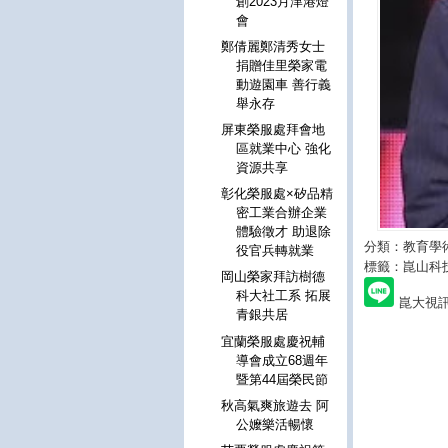
創2023月津港燈
會
鄭倩麗鄭清秀女士
捐贈佳里榮家電
動遊園車 善行義
舉永存
屏東榮服處拜會地
區就業中心 強化
資源共享
彰化榮服處×矽品精
密工業合辦企業
體驗徵才 助退除
分類：教育學
役官兵轉就業
標籤：崑山科
岡山榮家拜訪樹德
科大社工系 拓展
崑大視
青銀共居
宜蘭榮服處慶祝輔
導會成立68週年
暨第44屆榮民節
秋高氣爽旅遊去 阿
公嬤樂活暢懷