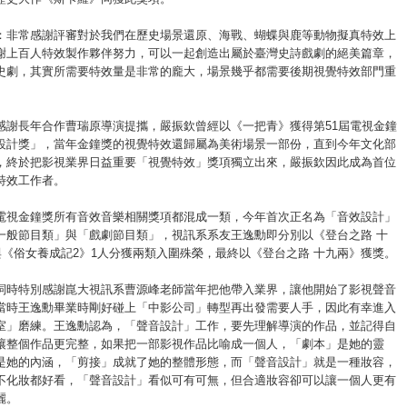
：非常感謝評審對於我們在歷史場景還原、海戰、蝴蝶與鹿等動物擬真特效上
謝上百人特效製作夥伴努力，可以一起創造出屬於臺灣史詩戲劇的絕美篇章，
史劇，其實所需要特效量是非常的龐大，場景幾乎都需要後期視覺特效部門重
感謝長年合作曹瑞原導演提攜，嚴振欽曾經以《一把青》獲得第51屆電視金鐘
設計獎」，當年金鐘獎的視覺特效還歸屬為美術場景一部份，直到今年文化部
，終於把影視業界日益重要「視覺特效」獎項獨立出來，嚴振欽因此成為首位
特效工作者。
電視金鐘獎所有音效音樂相關獎項都混成一類，今年首次正名為「音效設計」
一般節目類」與「戲劇節目類」，視訊系系友王逸勳即分別以《登台之路 十
)與《俗女養成記2》1人分獲兩類入圍殊榮，最終以《登台之路 十九兩》獲獎。
詞時特別感謝崑大視訊系曹源峰老師當年把他帶入業界，讓他開始了影視聲音
當時王逸勳畢業時剛好碰上「中影公司」轉型再出發需要人手，因此有幸進入
室」磨練。王逸勳認為，「聲音設計」工作，要先理解導演的作品，並記得自
讓整個作品更完整，如果把一部影視作品比喻成一個人，「劇本」是她的靈
是她的內涵，「剪接」成就了她的整體形態，而「聲音設計」就是一種妝容，
不化妝都好看，「聲音設計」看似可有可無，但合適妝容卻可以讓一個人更有
麗。