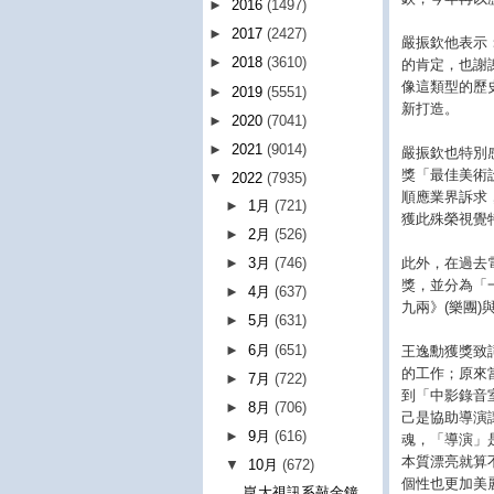
►
2016
(1497)
►
2017
(2427)
嚴振欽他表示
►
2018
(3610)
的肯定，也謝
像這類型的歷
►
2019
(5551)
新打造。
►
2020
(7041)
►
2021
(9014)
嚴振欽也特別
獎「最佳美術
▼
2022
(7935)
順應業界訴求
►
1月
(721)
獲此殊榮視覺
►
2月
(526)
此外，在過去
►
3月
(746)
獎，並分為「
►
4月
(637)
九兩》(樂團
►
5月
(631)
►
6月
(651)
王逸勳獲獎致
的工作；原來
►
7月
(722)
到「中影錄音
►
8月
(706)
己是協助導演
►
9月
(616)
魂，「導演」
本質漂亮就算
▼
10月
(672)
個性也更加美
崑大視訊系敲金鐘