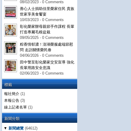
08/02/2023 - 0 Comments
善心人士捐助佳里榮家住民 貴族
世家享美食饗宴
10/03/2023 - 0 Comments
彰化榮家辦母親節手作課程 長輩
打造專屬毛根盆栽
09/05/2025 - 0 Comments
粽香情郁濃！澎湖榮服處端節慰
問 走訪關懷榮民眷
04/06/2026 - 0 Comments
田中警至彰化榮家交安宣導 強化
長輩用路安全意識
02/06/2023 - 0 Comments
標籤
報社簡介
(1)
本報公告
(3)
線上記者名單
(1)
新聞分類
▼
新聞總覽
(64612)