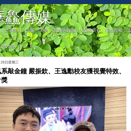
華鱻傳媒
，分享美好、美麗、美學，讓世界更美好！版權所有，非經授權，
記者名單
月26日星期三
訊系敲金鐘 嚴振欽、王逸勳校友獲視覺特效、
計獎