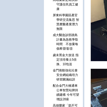
守護住民員工健
康
屏東科學園區產官
學研交流集思 智
慧農醫產業潛力
無限
成大醫急診部跳島
計畫為急救爭取
時間 不放棄每
個希望/影音
歲末黑金大放送 指
定項培養土5倍
換、10包送
金門推動強化社會
安全網組織培力
研習圓滿結訓
配合金門大橋通車
公車智慧站牌持
續建構 今年可望
增設28座
高雄榮家「肌不可