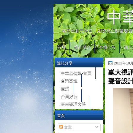
automaty do gier
中
本平台多元中立，期盼為正能量發聲
首頁
報社簡介
本報公告
線上
連結分享
2022年10
崑大視
中華鱻傳媒-首頁
台灣高鐵
聲音設
臺鐵
台灣好行
嘉南藥理大學
首頁
文章