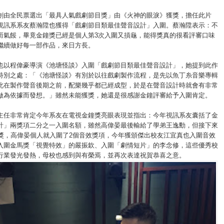
創由全民票選出「最具人氣戲劇節目獎」由《火神的眼淚》獲獎，擔任此片
視訊系系友蔡瀚陞也獲得「戲劇節目類最佳聲音設計」入圍。蔡瀚陞表示：不
而氣餒，畢竟金鐘獎已經是個人第3次入圍又摃龜，能得獎真的很看評審口味
繼續做好每一部作品，來日方長。
也以程偉豪導演《池塘怪談》入圍「戲劇節目類最佳聲音設計」，她提到此作
特別之處：「《池塘怪談》有別於以往戲劇製作流程，是先以魚丁糸音樂專輯
此在製作聲音後期之前，配樂幾乎都已經成型，於是在聲音設計時就會有非常
做為依據而發想。」雖然未能獲獎，她還是很感謝金鐘評審給予入圍肯定。
主任非常肯定今年系友在電視金鐘獎亮眼表現並指出：今年視訊系友囊括了金
計」兩獎項二分之一入圍名額，雖然高偉晏最後輸給了學弟王逸勳，但接下來
馬獎，高偉晏個人就入圍了2個音效獎項，今年獲頒傑出校友江宜真也入圍音效
入圍金馬獎「視覺特效」的嚴振欽、入圍「劇情短片」的李念修，這些優秀校
行業發光發熱，母校也感到與有榮焉，並再次表達祝賀恭喜之意。