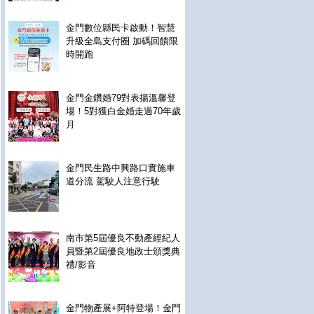
金門數位縣民卡啟動！智慧
升級全島支付圈 加碼回饋限
時開跑
金門金鑽婚79對表揚溫馨登
場！5對獲白金婚走過70年歲
月
金門民生路中興路口實施車
道分流 駕駛人注意行駛
南市第5屆優良不動產經紀人
員暨第2屆優良地政士頒獎典
禮/影音
金門物產展+阿特登場！金門