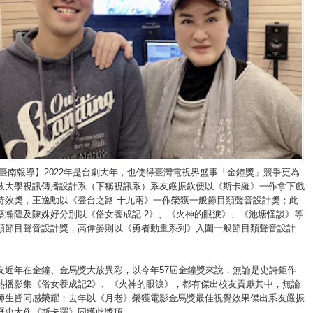
/臺南報導】2022年是台劇大年，也使得臺灣電視界盛事「金鐘獎」競爭更為
技大學視訊傳播設計系（下稱視訊系）系友嚴振欽便以《斯卡羅》一作拿下戲
特效獎，王逸勳以《登台之路 十九兩》一作榮獲一般節目類聲音設計獎；此
蔡瀚陞及陳姝妤分別以《俗女養成記 2》、《火神的眼淚》、《池塘怪談》等
類節目聲音設計獎，高偉晏則以《勇者動畫系列》入圍一般節目類聲音設計
友近年在金鐘、金馬獎大放異彩，以今年57屆金鐘獎來說，無論是史詩鉅作
熱播影集《俗女養成記2》、《火神的眼淚》，都有傑出校友貢獻其中，無論
師生皆同感榮耀；去年以《月老》榮獲電影金馬獎最佳視覺效果傑出系友嚴振
歷史大作《斯卡羅》同獲此獎項。