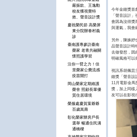
嚴振欽、王逸勳
今年金鐘獎首
校友獲視覺特
「聲音設計」
效、聲音設計獎
會因為沒得獎
慶祝榮民節 高榮屏
與運氣，我會
東分院辦眷村義
診
另外，陳姝妤
臺南護專參訪臺南
品聲音設計時
榮家 老青共融關
去做發想，因
懷照護學習
明確風格可以
注你一臂之力！佳
里榮家公費流感
視訊系胡佩芸
疫苗開打
鐘獎「聲音設
11月電影金
岡山榮家定期維護
獎，加上同樣
榮舍 照顧長輩優
友可以在影視
質住居環境
榮服處慶賀葉爺爺
百歲嵩壽
彰化榮家辦房戶長
選舉 暢通住民溝
通橋樑
高雄榮家定期快篩