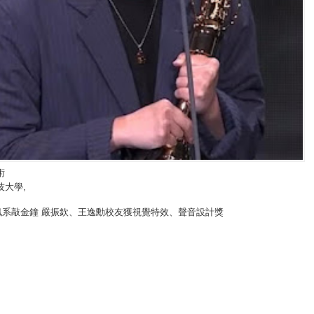
術
技大學
,
訊系敲金鐘 嚴振欽、王逸勳校友獲視覺特效、聲音設計獎