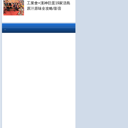
工業會×漢神巨蛋19家浯島
原汁原味全攻略/影音
..