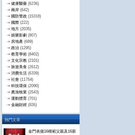
⇢
健康醫藥
(6236)
⇢
兩岸
(642)
⇢
國防警政
(15318)
⇢
國際
(222)
⇢
地方
(2035)
⇢
娛樂影劇
(807)
⇢
房地產
(689)
⇢
政治
(1295)
⇢
教育學術
(8402)
⇢
文化宗教
(2101)
⇢
旅遊美食
(2612)
⇢
消費生活
(6339)
⇢
社會
(11754)
⇢
科技環保
(2090)
⇢
農漁牧業
(2543)
⇢
運動體育
(701)
⇢
金融財經
(826)
熱門文章
金門表揚16模範父親及16新