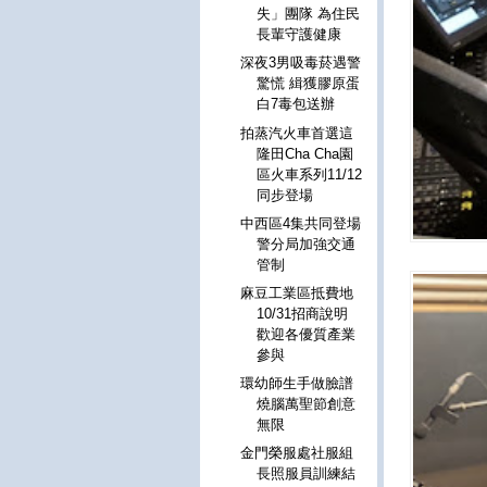
失」團隊 為住民
長輩守護健康
深夜3男吸毒菸遇警
驚慌 緝獲膠原蛋
白7毒包送辦
拍蒸汽火車首選這
隆田Cha Cha園
區火車系列11/12
同步登場
中西區4集共同登場
警分局加強交通
管制
麻豆工業區抵費地
10/31招商說明
歡迎各優質產業
參與
環幼師生手做臉譜
燒腦萬聖節創意
無限
金門榮服處社服組
長照服員訓練結