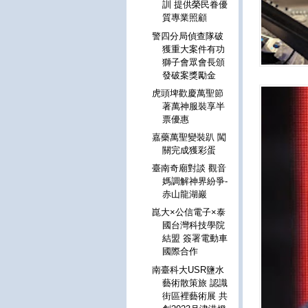
訓 提供榮民眷優
質專業照顧
警四分局偵查隊破
獲重大案件有功
獅子會眾會長頒
發破案獎勵金
虎頭埤歡慶萬聖節
著萬神服裝享半
票優惠
嘉藥萬聖變裝趴 闖
關完成獲彩蛋
臺南奇廟對談 觀音
媽調解神界紛爭-
赤山龍湖巖
崑大×公信電子×泰
國台灣科技學院
結盟 簽署電動車
國際合作
南臺科大USR鹽水
藝術散策旅 認識
街區裡藝術展 共