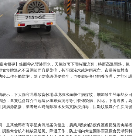
/臺南報導】鋒面帶來豐沛雨水，天氣隨著下雨時而涼爽，時而高溫悶熱，氣
得禽隻體溫來不及調節而容易染病，甚至因淹水或淋雨死亡。市長黃偉哲表
防疫工作不能鬆懈，除了防疫設備要齊全，也要做好各項飼養管理，才能守護
清表示，下大雨容易導致畜牧場環境積水而孳生病媒蚊，增加發生登革熱及日
風險，禽隻也會媒介白冠病及坦布蘇病毒等引發傳染病，​因此，下雨過後，為
生與病源散播，業者應即時清除積水及落實防疫消毒，阻斷蚊蟲媒介性疾病發
雨，且其他縣市有零星禽流感案例發生，農業局動物防疫保護處提醒養禽業者
，調整禽舍帆布施放及通風、降溫工作，防止場內禽隻因淋雨及攝食受潮飼料