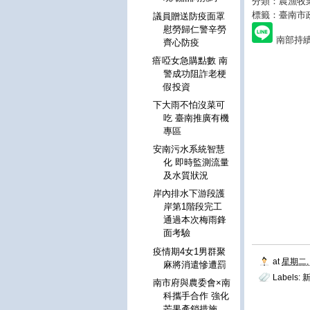
分類：農漁牧
標籤：臺南市
議員贈送防疫面罩
慰勞歸仁警辛勞
南部持續
齊心防疫
瘖啞女急購點數 南
警成功阻詐老梗
假投資
下大雨不怕沒菜可
吃 臺南推廣有機
專區
安南污水系統智慧
化 即時監測流量
及水質狀況
岸內排水下游段護
岸第1階段完工
通過本次梅雨鋒
面考驗
疫情期4女1男群聚
at
星期二, 
麻將消遣慘遭罰
Labels:
南市府與農委會×南
科攜手合作 強化
芒果產銷措施