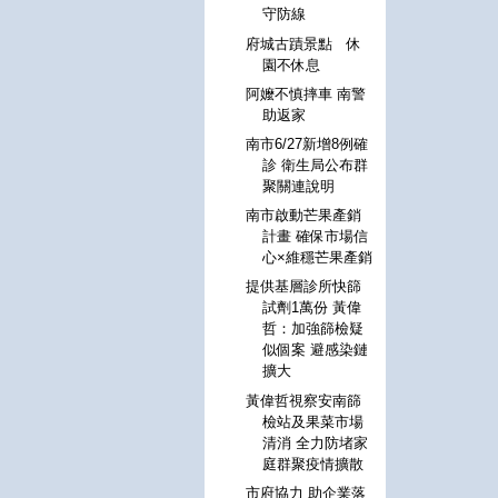
守防線
府城古蹟景點 休
園不休息
阿嬤不慎摔車 南警
助返家
南市6/27新增8例確
診 衛生局公布群
聚關連說明
南市啟動芒果產銷
計畫 確保市場信
心×維穩芒果產銷
提供基層診所快篩
試劑1萬份 黃偉
哲：加強篩檢疑
似個案 避感染鏈
擴大
黃偉哲視察安南篩
檢站及果菜市場
清消 全力防堵家
庭群聚疫情擴散
市府協力 助企業落