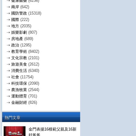
⇢
健康醫藥
(6236)
⇢
兩岸
(642)
⇢
國防警政
(15318)
⇢
國際
(222)
⇢
地方
(2035)
⇢
娛樂影劇
(807)
⇢
房地產
(689)
⇢
政治
(1295)
⇢
教育學術
(8402)
⇢
文化宗教
(2101)
⇢
旅遊美食
(2612)
⇢
消費生活
(6340)
⇢
社會
(11754)
⇢
科技環保
(2090)
⇢
農漁牧業
(2544)
⇢
運動體育
(701)
⇢
金融財經
(826)
熱門文章
金門表揚16模範父親及16新
好爸爸