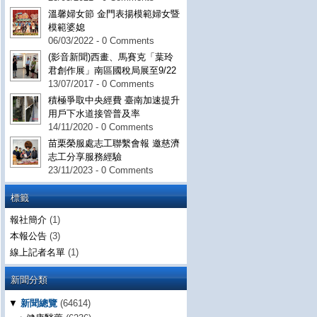
溫馨婦女節 金門表揚模範婦女暨
模範婆媳
06/03/2022 - 0 Comments
(影音新聞)西畫、馬賽克「葉玲
君創作展」南區國稅局展至9/22
13/07/2017 - 0 Comments
積極爭取中央經費 臺南加速提升
用戶下水道接管普及率
14/11/2020 - 0 Comments
苗栗榮服處志工聯繫會報 邀慈濟
志工分享服務經驗
23/11/2023 - 0 Comments
標籤
報社簡介
(1)
本報公告
(3)
線上記者名單
(1)
新聞分類
▼
新聞總覽
(64614)