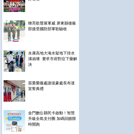
嘹亮歌聲展軍威 屏東縣後備
部接受國防部軍歌驗收
永康高地大淹水疑地下排水
溝崩壞 要求市府對症下藥解
決
苗栗榮服處謝浚豪處長布達
宣誓典禮
金門數位縣民卡啟動！智慧
升級全島支付圈 加碼回饋限
時開跑