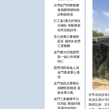
台灣金門同鄉會總
會捐贈母縣快篩
試劑助防疫
打工族1萬元紓困生
活補貼 有配偶新
住民也能請領
安心就業計畫補助
延長 減班休息勞
工度難關
金門擴大紓困慰問
第一線公所承辦
同仁
慰勞消防前線人員
金門業者愛心湧
現
金門地區企業聯合
捐贈防疫物資 提
振金警士氣
雨季過後接著
金門三創服務平台
風扇及灑水等
6/28起 開放紓困
圍網設施，若
現場諮詢預約