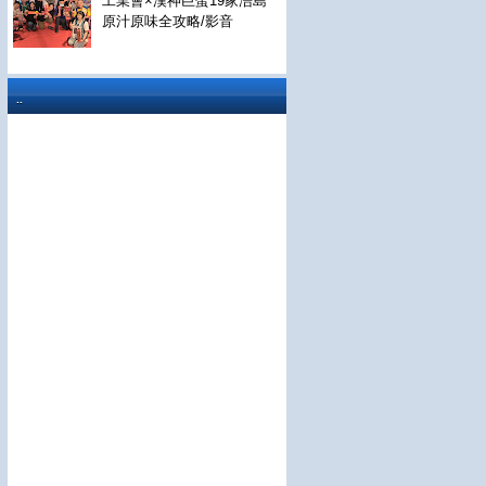
工業會×漢神巨蛋19家浯島
原汁原味全攻略/影音
..