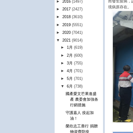
而發生疫病，
►
2016
(1497)
境病原存在。
►
2017
(2427)
►
2018
(3610)
►
2019
(5551)
►
2020
(7041)
▼
2021
(9014)
►
1月
(619)
►
2月
(600)
►
3月
(755)
►
4月
(701)
►
5月
(701)
▼
6月
(738)
國產愛文芒果進盛
產 農委會加強各
行銷措施
守護嘉人 疫起加
油！
榮欣志工善行 捐贈
物資齊防疫