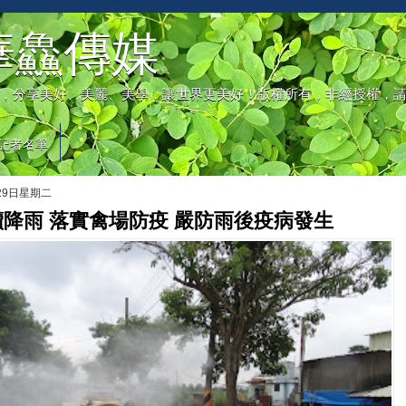
華鱻傳媒
，分享美好、美麗、美學，讓世界更美好！版權所有，非經授權，
記者名單
月29日星期二
降雨 落實禽場防疫 嚴防雨後疫病發生