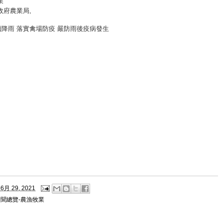
業
政府農業局
,
降雨 落實禽場防疫 嚴防雨後疫病發生
6月 29, 2021
新聞總覽-農漁牧業