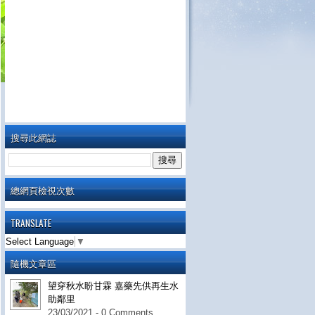
搜尋此網誌
總網頁檢視次數
TRANSLATE
Select Language
▼
隨機文章區
望穿秋水盼甘霖 嘉藥先供再生水
助鄰里
23/03/2021 - 0 Comments