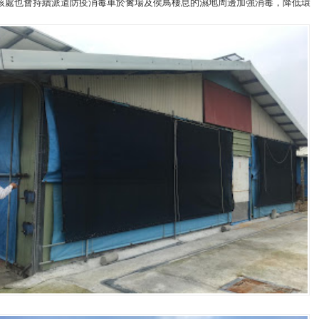
該處也會持續派遣防疫消毒車於禽場及侯鳥棲息的濕地周邊加強消毒，降低環