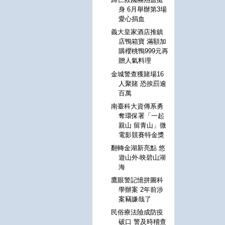
身 6月舉辦第3場
愛心捐血
義大皇家酒店推鎮
店鴨箱寶 滿額加
購櫻桃鴨999元再
贈人氣料理
金城警查獲賭場16
人聚賭 恐挨罰逾
百萬
南臺科大資傳系勇
奪環保署「一起
親山 留青山」微
電影競賽特金獎
翻轉金湖新亮點 悠
遊山外‧映碧山湖
海
鷹眼警記憶拼圖科
學辦案 2年前涉
案竊嫌哉了
民俗療法險成防疫
破口 警及時稽查