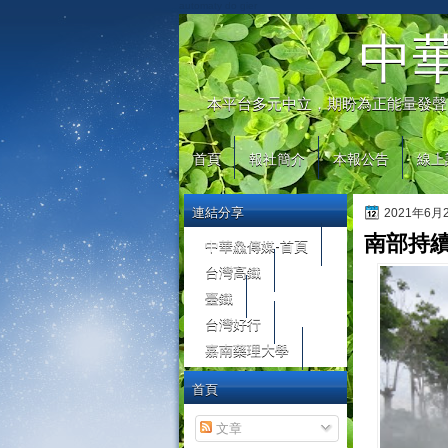
automaty do gier
中
本平台多元中立，期盼為正能量發聲
首頁
報社簡介
本報公告
線上
連結分享
2021年6
南部持續
中華鱻傳媒-首頁
台灣高鐵
臺鐵
台灣好行
嘉南藥理大學
首頁
文章