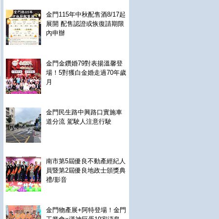
金門115年中秋配售酒8/17起
展開 配售認證或恢復請期限
內申辦
金門金鑽婚79對表揚溫馨登
場！5對獲白金婚走過70年歲
月
金門民生路中興路口實施車
道分流 駕駛人注意行駛
南市第5屆優良不動產經紀人
員暨第2屆優良地政士頒獎典
禮/影音
金門物產展+阿特登場！金門