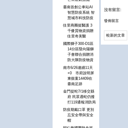
臺南首創公車站AI
沒有留言:
智慧防疫系統 智
慧城市科技防疫
發佈留言
佳里商圈挺醫護 3
千優質物資捐贈
較新的文章
佳里奇美醫
國際獅子300-D1區
14分區曁向陽獅
子會聯合捐贈消
防大隊防疫物資
南市6/26連續11天
+0 市府說明屏
東個案14409在
臺南足跡
金門捉蛇7/1移交縣
府 民眾遇蛇仍撥
打119通報消防局
防疫期戴口罩 更別
忘安全帶與安全
帽
歸仁救國團熱血挺