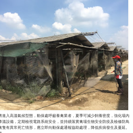
將進入高溫氣候型態，動保處呼籲養禽業者，夏季可減少飼養密度，強化場內
降溫設備，定期檢視電路系統安全，並持續落實禽場生物安全防疫及檢修防鳥
禽隻有異常死亡情形，應立即向動保處通報協助處理，降低疾病發生及蔓延。