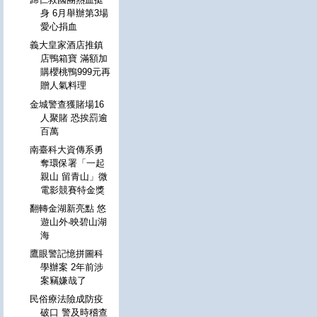
身 6月舉辦第3場
愛心捐血
義大皇家酒店推鎮
店鴨箱寶 滿額加
購櫻桃鴨999元再
贈人氣料理
金城警查獲賭場16
人聚賭 恐挨罰逾
百萬
南臺科大資傳系勇
奪環保署「一起
親山 留青山」微
電影競賽特金獎
翻轉金湖新亮點 悠
遊山外‧映碧山湖
海
鷹眼警記憶拼圖科
學辦案 2年前涉
案竊嫌哉了
民俗療法險成防疫
破口 警及時稽查