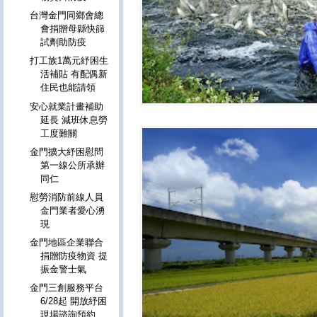
台灣金門同鄉會總
會捐贈母縣快篩
試劑助防疫
打工族1萬元紓困生
活補貼 有配偶新
住民也能請領
安心就業計畫補助
延長 減班休息勞
工度難關
金門擴大紓困慰問
第一線公所承辦
同仁
慰勞消防前線人員
金門業者愛心湧
現
金門地區企業聯合
捐贈防疫物資 提
振金警士氣
金門三創服務平台
6/28起 開放紓困
現場諮詢預約