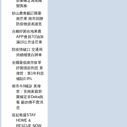
群聚確定為英國
變異株
枋山農會籲訂購臺
南芒果 南市回贈
防疫物資表謝意
台糖紓困在地果農
APP會員7/2油加
滿10公升送芒果
防疫情破口 交通局
持續稽查白牌車
全國最低南市保單
紓困借款利息 黃
偉哲：第1年利息
補貼0.9%
南市今0確診 黃偉
哲：安南家庭群
聚確定非Delta病
毒 籲勿傳不實消
息
疫起救援STAY
HOME &
RESCUE NOW