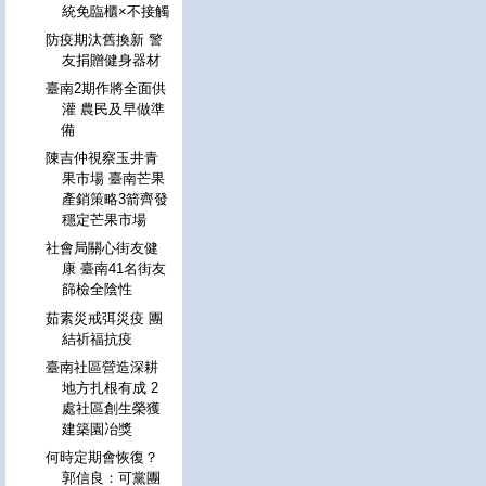
統免臨櫃×不接觸
防疫期汰舊換新 警
友捐贈健身器材
臺南2期作將全面供
灌 農民及早做準
備
陳吉仲視察玉井青
果市場 臺南芒果
產銷策略3箭齊發
穩定芒果市場
社會局關心街友健
康 臺南41名街友
篩檢全陰性
茹素災戒弭災疫 團
結祈福抗疫
臺南社區營造深耕
地方扎根有成 2
處社區創生榮獲
建築園冶獎
何時定期會恢復？
郭信良：可黨團