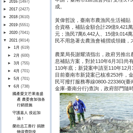
►
2016
(1497)
成。
►
2017
(2427)
►
2018
(3610)
黃偉哲說，臺南市農漁民生活補貼，中
►
2019
(5551)
合資格，補貼金額合計29億9,421萬元
►
2020
(7041)
元；漁民7萬6,442人、15億9,0
民不用急著去農漁會補摺或領錢，
▼
2021
(9014)
►
1月
(619)
農業局長謝耀清指出，政府另推出
►
2月
(600)
息補貼方案，對於110年6月3日
►
3月
(755)
110年底；新貸案申請至110年12月
►
4月
(701)
目前臺南市新貸案已核准253件，金
►
5月
(701)
民可撥打服務專線0800-223360(臺
▼
6月
(738)
金庫-臺南分行)查詢，政府部門隨
國產愛文芒果進盛
產 農委會加強各
行銷措施
守護嘉人 疫起加
油！
榮欣志工善行 捐贈
物資齊防疫