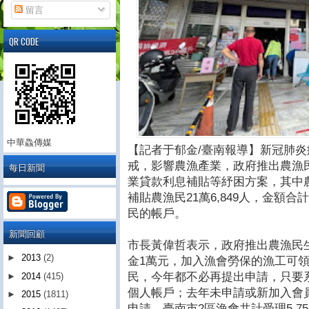
留言
QR CODE
中華鱻傳媒
【記者于郁金/臺南報導】新冠肺
戒，影響農漁產業，政府推出農漁
每日新聞
業貸款利息補貼等紓困方案，其中
補貼農漁民21萬6,849人，金額合計
民的帳戶。
新聞回顧
市長黃偉哲表示，政府推出農漁民
►
2013
(2)
金1萬元，加入漁會勞保的漁工可
民，今年都不必再提出申請，只要
►
2014
(415)
個人帳戶；去年未申請或新加入會員
►
2015
(1811)
申請，臺南市2區漁會共計受理5,7