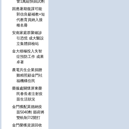
警1萬組快篩試劑
因應暑期復課可能
郭信良籲補教×短
代教育員納入接
種名冊
安南家庭群聚確診
引恐慌 成大醫設
立集體篩檢站
金大積極投入失智
症預防工作 成果
卓著
農電共生企業捐贈
雞精照顧金門社
福機構住民
榮服處關懷屏東榮
民眷長者注射疫
苗生活狀況
金門獲配莫德納疫
苗5040劑 縣府將
雙軌制7/2開打
金門榮獲資源回收