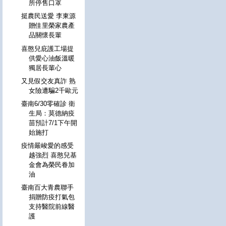
所停售口罩
挺農民送愛 李東源
贈佳里榮家農產
品關懷長輩
喜憨兒庇護工場提
供愛心油飯溫暖
獨居長輩心
又見假交友真詐 熟
女險遭騙2千歐元
臺南6/30零確診 衛
生局：莫德納疫
苗預計7/1下午開
始施打
疫情嚴峻愛的感受
越強烈 喜憨兒基
金會為榮民眷加
油
臺南百大青農聯手
捐贈防疫打氣包
支持醫院前線醫
護