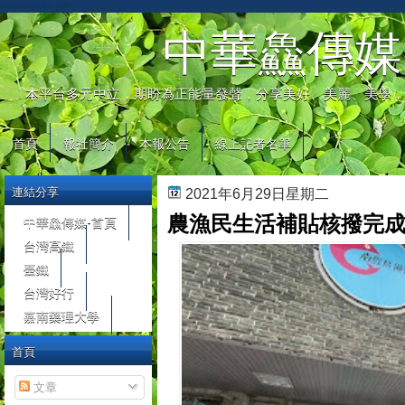
automaty do gier
中華鱻傳媒
本平台多元中立，期盼為正能量發聲，分享美好、美麗、美學，
首頁
報社簡介
本報公告
線上記者名單
連結分享
2021年6月29日星期二
農漁民生活補貼核撥完成
中華鱻傳媒-首頁
台灣高鐵
臺鐵
台灣好行
嘉南藥理大學
首頁
文章