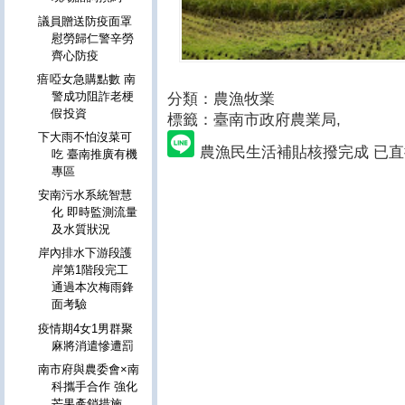
議員贈送防疫面罩
慰勞歸仁警辛勞
齊心防疫
瘖啞女急購點數 南
警成功阻詐老梗
分類：農漁牧業
假投資
標籤：臺南市政府農業局
,
下大雨不怕沒菜可
農漁民生活補貼核撥完成 已
吃 臺南推廣有機
專區
安南污水系統智慧
化 即時監測流量
及水質狀況
岸內排水下游段護
岸第1階段完工
通過本次梅雨鋒
面考驗
疫情期4女1男群聚
麻將消遣慘遭罰
南市府與農委會×南
科攜手合作 強化
芒果產銷措施