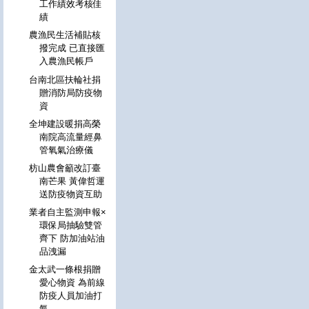
工作績效考核佳
績
農漁民生活補貼核
撥完成 已直接匯
入農漁民帳戶
台南北區扶輪社捐
贈消防局防疫物
資
全坤建設暖捐高榮
南院高流量經鼻
管氧氣治療儀
枋山農會籲改訂臺
南芒果 黃偉哲運
送防疫物資互助
業者自主監測申報×
環保局抽驗雙管
齊下 防加油站油
品洩漏
金太武一條根捐贈
愛心物資 為前線
防疫人員加油打
氣