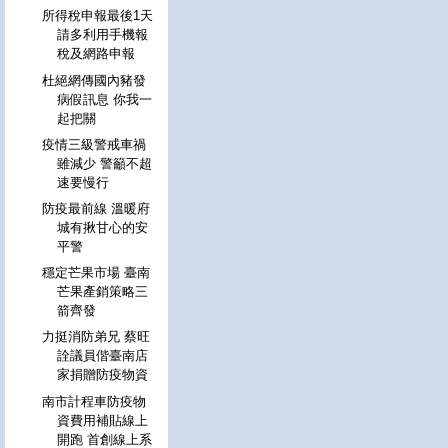
所得稅申報最後1天
請多利用手機報
稅及網路申報
杜絕網傳國內豬發
病假訊息 你我一
起把關
疫情三級警戒車禍
雖減少 警籲不超
速要慢行
防疫最前線 溫暖府
城有揪甘心的安
平警
穩定芒果市場 臺南
芒果產銷策略三
箭齊發
力挺消防弟兄 蔡旺
詮議員偕臺南店
家捐贈防疫物資
南市計程車防疫物
資費用補貼線上
開跑 首創線上系