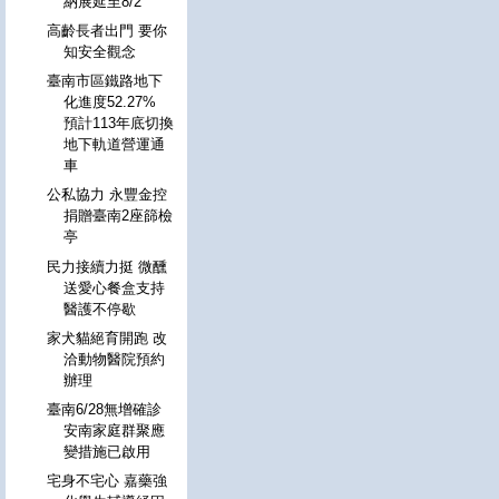
納展延至8/2
高齡長者出門 要你
知安全觀念
臺南市區鐵路地下
化進度52.27%
預計113年底切換
地下軌道營運通
車
公私協力 永豐金控
捐贈臺南2座篩檢
亭
民力接續力挺 微醺
送愛心餐盒支持
醫護不停歇
家犬貓絕育開跑 改
洽動物醫院預約
辦理
臺南6/28無增確診
安南家庭群聚應
變措施已啟用
宅身不宅心 嘉藥強