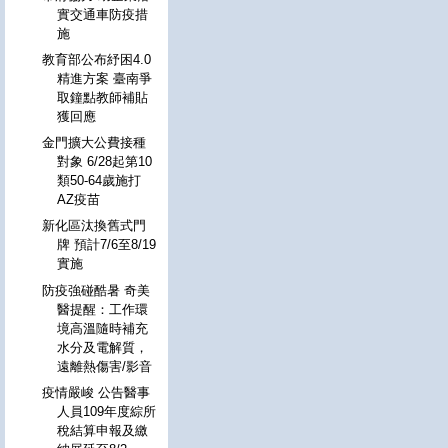
實交通車防疫措
施
教育部公布紓困4.0
精進方案 臺南爭
取鐘點教師補貼
獲回應
金門擴大公費接種
對象 6/28起第10
類50-64歲施打
AZ疫苗
新化區汰換舊式門
牌 預計7/6至8/19
實施
防疫強碰酷暑 奇美
醫提醒：工作環
境高溫隨時補充
水分及電解質，
遠離熱傷害/影音
疫情嚴峻 公告醫事
人員109年度綜所
稅結算申報及繳