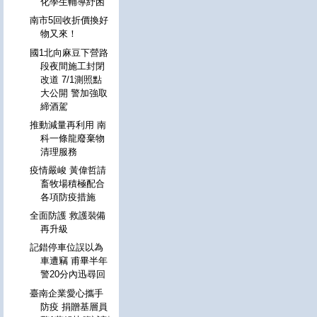
化學生輔導紓困
南市5回收折價換好
物又來！
國1北向麻豆下營路
段夜間施工封閉
改道 7/1測照點
大公開 警加強取
締酒駕
推動減量再利用 南
科一條龍廢棄物
清理服務
疫情嚴峻 黃偉哲請
畜牧場積極配合
各項防疫措施
全面防護 救護裝備
再升級
記錯停車位誤以為
車遭竊 甫畢半年
警20分內迅尋回
臺南企業愛心攜手
防疫 捐贈基層員