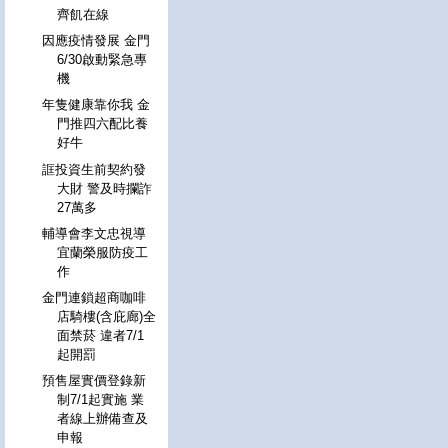
齊飢在線
因應疫情發展 金門
6/30啟動緊急專
機
年隻健康靠你我 金
門推四六配比養
好牛
誆投資生前契約發
大財 警及時攔詐
27萬多
輔導會李文忠視導
宜蘭榮服防疫工
作
金門連鎖超商咖啡
店騎樓(含庇廊)全
面禁菸 違者7/1
起開罰
預售屋實價登錄新
制7/1起實施 業
者線上辦備查及
申報