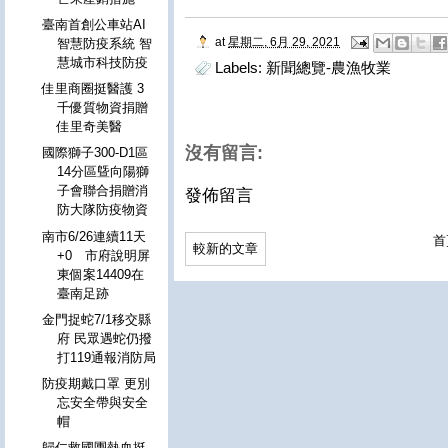
臺南首創公車站AI
at
星期二, 6月 29, 2021
智慧防疫系統 智
慧城市科技防疫
Labels:
新聞總覽-農漁牧業
佳里商圈挺醫護 3
千優質物資捐贈
佳里奇美醫
沒有留言:
國際獅子300-D1區
14分區曁向陽獅
子會聯合捐贈消
發佈留言
防大隊防疫物資
南市6/26連續11天
首
較新的文章
+0 市府說明屏
東個案14409在
臺南足跡
金門捉蛇7/1移交縣
府 民眾遇蛇仍撥
打119通報消防局
防疫期戴口罩 更別
忘安全帶與安全
帽
歸仁救國團熱血挺