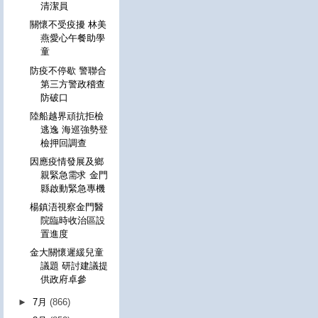
清潔員
關懷不受疫擾 林美
燕愛心午餐助學
童
防疫不停歇 警聯合
第三方警政稽查
防破口
陸船越界頑抗拒檢
逃逸 海巡強勢登
檢押回調查
因應疫情發展及鄉
親緊急需求 金門
縣啟動緊急專機
楊鎮浯視察金門醫
院臨時收治區設
置進度
金大關懷遲緩兒童
議題 研討建議提
供政府卓參
►
7月
(866)