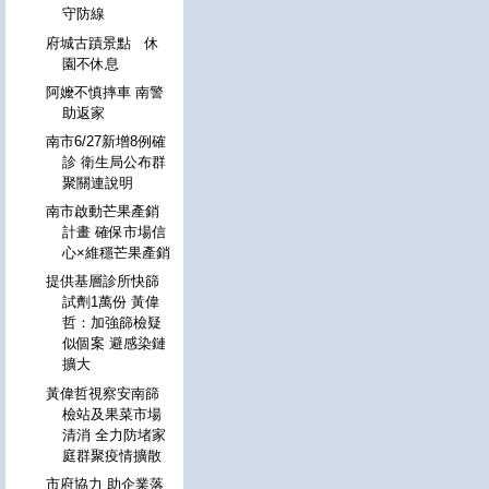
守防線
府城古蹟景點 休
園不休息
阿嬤不慎摔車 南警
助返家
南市6/27新增8例確
診 衛生局公布群
聚關連說明
南市啟動芒果產銷
計畫 確保市場信
心×維穩芒果產銷
提供基層診所快篩
試劑1萬份 黃偉
哲：加強篩檢疑
似個案 避感染鏈
擴大
黃偉哲視察安南篩
檢站及果菜市場
清消 全力防堵家
庭群聚疫情擴散
市府協力 助企業落