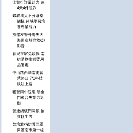
佳警打詐最給力 連
4天4件阻詐
錄取成大不分系秦
韶檥 跨域學習培
養專業能力
漁船左營外海失火
海巡友船齊救援/
影音
育兒在家免煩惱 南
紡購物推婦嬰用
品優惠
中山路西華南街智
慧路口 7/1科技
執法上路
暖警雨中送暖 助金
門來台失業男返
鄉
警連續破門開鎖 搶
救輕生男
曾培雅捐防護面罩
保護南市第一線