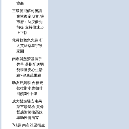
協商
三級警戒解封後議
會恢復定期會?南
市府：防疫優先
前提 支持儘速步
上正軌
救災救難急先鋒 打
火英雄蔡星宇護
家園
南市與慈濟基攜手
共善 暑期配送弱
勢學童安心生活
箱×健康蔬果箱
助友邦興學 台糖宏
都拉斯小農咖啡
回饋3所中學
成大醫進駐安南果
菜市場篩檢 黃偉
哲感謝篩檢高效
率助疫情清零
7/1起 南市21區衛生