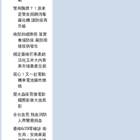
警局飄煙？！原來
是警友捐贈消毒
霧化機 讓防疫再
升級
南部持續降雨 落實
禽場防疫 嚴防雨
後疫病發生
穩定臺南芒果產銷
活化玉井大內青
果市場農產交易
當心！又一起電動
機車電池爆炸燃
燒
螢火蟲保育微電影
國際影展大放異
彩
全台血荒 熱血消防
人齊響應捐血
臺南6/29零確診 衛
生局：安南家庭