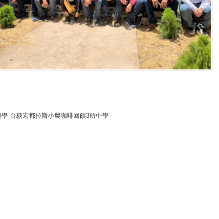
興學 台糖宏都拉斯小農咖啡回饋3所中學