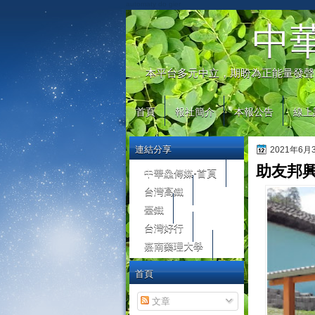
automaty do gier
中
本平台多元中立，期盼為正能量發聲
首頁
報社簡介
本報公告
線上
連結分享
2021年6
助友邦興
中華鱻傳媒-首頁
台灣高鐵
臺鐵
台灣好行
嘉南藥理大學
首頁
文章