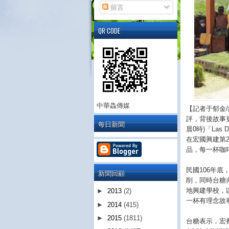
留言
QR CODE
中華鱻傳媒
【記者于郁金
評，背後故事更
每日新聞
晨0時)「Las
在宏國興建第
品，每一杯咖
民國106年
新聞回顧
削，同時台糖
地興建學校，
►
2013
(2)
一杯有理念故
►
2014
(415)
►
2015
(1811)
台糖表示，宏