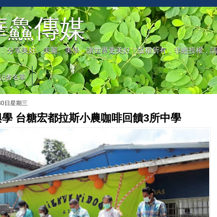
華鱻傳媒
，分享美好、美麗、美學，讓世界更美好！版權所有，非經授權，
記者名單
月30日星期三
學 台糖宏都拉斯小農咖啡回饋3所中學