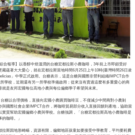
/綜合報導】以香醇中焙溫潤的台糖宏都拉斯小農咖啡，3年前上市即頗受好
藏蘊著大大愛心，就在宏都拉斯當地時間6月25日上午10時(臺灣時間26日凌
 Delicias」中學正式啟用。台糖表示，這是台糖與國際非營利組織IMPCT合作
2所學校，近期還有另一所學校準備啟用；從來沒有賣過這麼有多重愛心的商
啡就是友邦宏國每位高地小農與每位偏鄉學子希望與未來。
底，台糖以合理價格，直接向宏國小農購買咖啡豆，不僅減少中間商對小農剝
亦與國際社會企業IMPCT合作，將咖啡貿易部分收入直接回饋到產地，協助當
以實質幫助宏國偏鄉小農與學校。台糖強調，「台糖宏都拉斯高地小農咖啡是
事的咖啡。」
都拉斯因地形崎嶇，資源有限，偏鄉地區孩童如要接受中學教育，平均要耗費