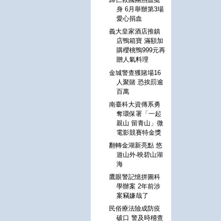
身 6月舉辦第3場
愛心捐血
義大皇家酒店推鎮
店鴨箱寶 滿額加
購櫻桃鴨999元再
贈人氣料理
金城警查獲賭場16
人聚賭 恐挨罰逾
百萬
南臺科大資傳系勇
奪環保署「一起
親山 留青山」微
電影競賽特金獎
翻轉金湖新亮點 悠
遊山外‧映碧山湖
海
鷹眼警記憶拼圖科
學辦案 2年前涉
案竊嫌哉了
民俗療法險成防疫
破口 警及時稽查