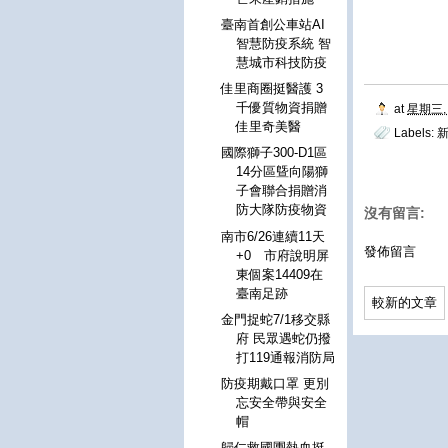
臺南首創公車站AI
智慧防疫系統 智
慧城市科技防疫
佳里商圈挺醫護 3
千優質物資捐贈
at
星期三, 
佳里奇美醫
Labels:
新
國際獅子300-D1區
14分區曁向陽獅
子會聯合捐贈消
防大隊防疫物資
沒有留言:
南市6/26連續11天
發佈留言
+0 市府說明屏
東個案14409在
臺南足跡
較新的文章
金門捉蛇7/1移交縣
府 民眾遇蛇仍撥
打119通報消防局
防疫期戴口罩 更別
忘安全帶與安全
帽
歸仁救國團熱血挺