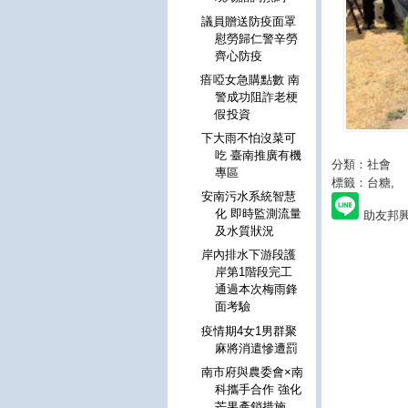
議員贈送防疫面罩
慰勞歸仁警辛勞
齊心防疫
瘖啞女急購點數 南
警成功阻詐老梗
假投資
下大雨不怕沒菜可
吃 臺南推廣有機
分類：社會
專區
標籤：台糖
,
安南污水系統智慧
化 即時監測流量
助友邦
及水質狀況
岸內排水下游段護
岸第1階段完工
通過本次梅雨鋒
面考驗
疫情期4女1男群聚
麻將消遣慘遭罰
南市府與農委會×南
科攜手合作 強化
芒果產銷措施