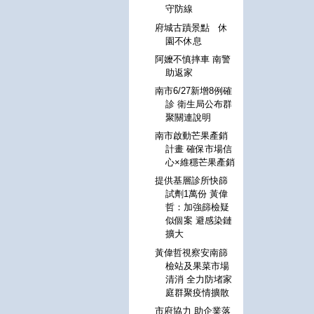
守防線
府城古蹟景點 休
園不休息
阿嬤不慎摔車 南警
助返家
南市6/27新增8例確
診 衛生局公布群
聚關連說明
南市啟動芒果產銷
計畫 確保市場信
心×維穩芒果產銷
提供基層診所快篩
試劑1萬份 黃偉
哲：加強篩檢疑
似個案 避感染鏈
擴大
黃偉哲視察安南篩
檢站及果菜市場
清消 全力防堵家
庭群聚疫情擴散
市府協力 助企業落