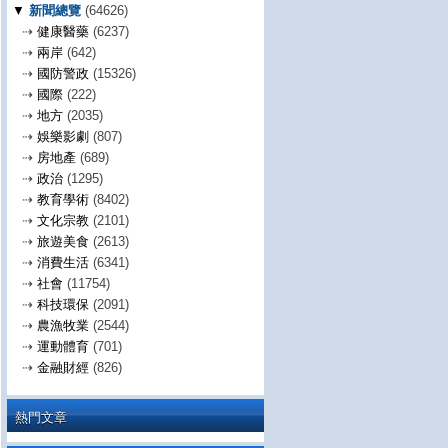
▼
新聞總覽
(64626)
⇢
健康醫藥
(6237)
⇢
兩岸
(642)
⇢
國防警政
(15326)
⇢
國際
(222)
⇢
地方
(2035)
⇢
娛樂影劇
(807)
⇢
房地產
(689)
⇢
政治
(1295)
⇢
教育學術
(8402)
⇢
文化宗教
(2101)
⇢
旅遊美食
(2613)
⇢
消費生活
(6341)
⇢
社會
(11754)
⇢
科技環保
(2091)
⇢
農漁牧業
(2544)
⇢
運動體育
(701)
⇢
金融財經
(826)
熱門文章