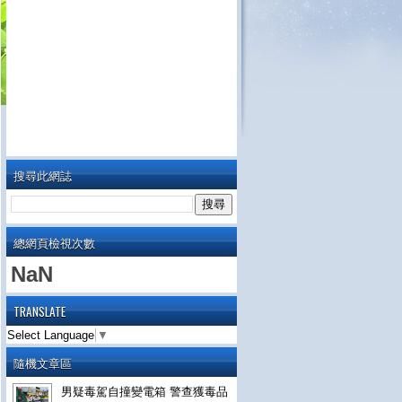
搜尋此網誌
總網頁檢視次數
NaN
TRANSLATE
Select Language
▼
隨機文章區
男疑毒駕自撞變電箱 警查獲毒品