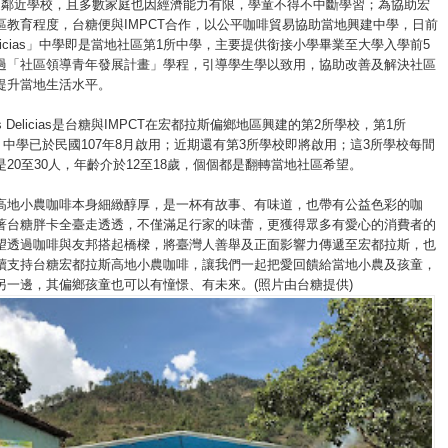
達鄰近學校，且多數家庭也因經濟能力有限，學童不得不中斷學習；為協助宏
區教育程度，台糖便與IMPCT合作，以公平咖啡貿易協助當地興建中學，日前
Delicias」中學即是當地社區第1所中學，主要提供銜接小學畢業至大學入學前5
過「社區領導青年發展計畫」學程，引導學生學以致用，協助改善及解決社區
提升當地生活水平。
 Delicias是台糖與IMPCT在宏都拉斯偏鄉地區興建的第2所學校，第1所
otes」中學已於民國107年8月啟用；近期還有第3所學校即將啟用；這3所學校每間
20至30人，年齡介於12至18歲，個個都是翻轉當地社區希望。
高地小農咖啡本身細緻醇厚，是一杯有故事、有味道，也帶有公益色彩的咖
著台糖胖卡全臺走透透，不僅滿足行家的味蕾，更獲得眾多有愛心的消費者的
望透過咖啡與友邦搭起橋樑，將臺灣人善舉及正面影響力傳遞至宏都拉斯，也
續支持台糖宏都拉斯高地小農咖啡，讓我們一起把愛回饋給當地小農及孩童，
另一邊，其偏鄉孩童也可以有憧憬、有未來。(照片由台糖提供)