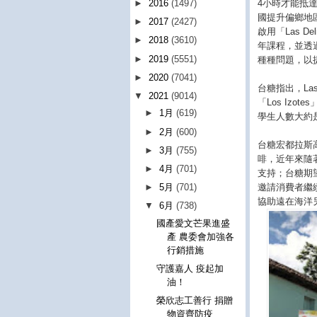
4小時才能抵
►
2016
(1497)
國提升偏鄉地
►
2017
(2427)
啟用「Las 
►
2018
(3610)
年課程，並透
►
2019
(5551)
種種問題，以
►
2020
(7041)
台糖指出，Las
▼
2021
(9014)
「Los Iz
►
1月
(619)
學生人數大約是
►
2月
(600)
台糖宏都拉斯
►
3月
(755)
啡，近年來隨
►
4月
(701)
支持；台糖期
邀請消費者繼
►
5月
(701)
協助遠在海洋
▼
6月
(738)
國產愛文芒果進盛
產 農委會加強各
行銷措施
守護嘉人 疫起加
油！
榮欣志工善行 捐贈
物資齊防疫