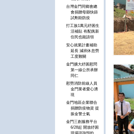
台灣金門同鄉會總
會捐贈母縣快篩
試劑助防疫
打工族1萬元紓困生
活補貼 有配偶新
住民也能請領
安心就業計畫補助
延長 減班休息勞
工度難關
金門擴大紓困慰問
第一線公所承辦
同仁
慰勞消防前線人員
金門業者愛心湧
現
金門地區企業聯合
捐贈防疫物資 提
振金警士氣
金門三創服務平台
6/28起 開放紓困
現場諮詢預約