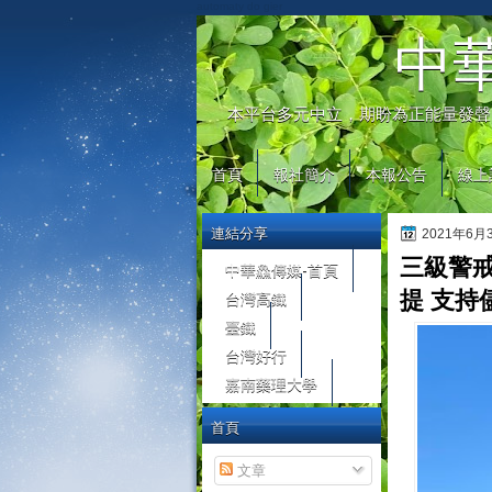
automaty do gier
中
本平台多元中立，期盼為正能量發聲
首頁
報社簡介
本報公告
線上
連結分享
2021年6
三級警
中華鱻傳媒-首頁
台灣高鐵
提 支持
臺鐵
台灣好行
嘉南藥理大學
首頁
文章