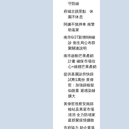
守防線
府城古蹟景點 休
園不休息
阿嬤不慎摔車 南警
助返家
南市6/27新增8例確
診 衛生局公布群
聚關連說明
南市啟動芒果產銷
計畫 確保市場信
心×維穩芒果產銷
提供基層診所快篩
試劑1萬份 黃偉
哲：加強篩檢疑
似個案 避感染鏈
擴大
黃偉哲視察安南篩
檢站及果菜市場
清消 全力防堵家
庭群聚疫情擴散
市府協力 助企業落