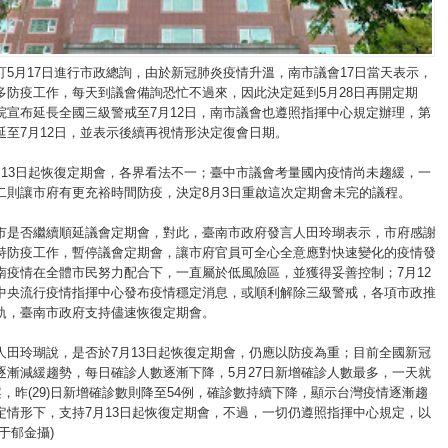
訂5月17日進行市政總詢，由於新冠肺炎疫情升溫，南市議會17日當天表示，
多防疫工作，每天到議會備詢恐忙不過來，因此決定延到5月28日再開定期
院宣布延長全國三級警戒至7月12日，南市議會也遵照指揮中心規定辦理，第
延至7月12日，並表示後續再視情形決定復會日期。
月13日起恢復定期會，各界看法不一；臺中市議會考量國內疫情尚未趨緩，一
二則讓市府有更充裕時間防疫，決定8月3日重啟這次定期會未完的議程。
市是否繼續順延議會定期會，對此，臺南市政府發言人田玲瑚表示，市府感謝
持防疫工作，暫停議會定期會，讓市府官員可全心全意應對快速變化的疫情發
南疫情在全體市民努力配合下，一直屬於低風險區，並獲得妥善控制；7月12
中央流行疫情指揮中心發布疫情穩定消息，或順利解除三級警戒，各項市政推
軌，臺南市政府支持儘速恢復定期會。
人田玲瑚說，是否於7月13日起恢復定期會，仍應以防疫為重；目前全國新冠
逐漸減緩趨勢，每日確診人數逐漸下降，5月27日新增確診人數最多，一天就
案，昨(29)日新增確診數則降至54例，確診數持續下降，顯示台灣疫情逐漸趨
定情形下，支持7月13日起恢復定期會，不過，一切仍遵照指揮中心規定，以
于郁金攝)