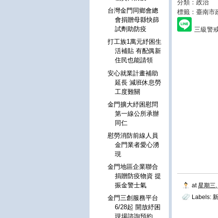
分類：政治
台灣金門同鄉會總
標籤：臺南市
會捐贈母縣快篩
試劑助防疫
三級警
打工族1萬元紓困生
活補貼 有配偶新
住民也能請領
安心就業計畫補助
延長 減班休息勞
工度難關
金門擴大紓困慰問
第一線公所承辦
同仁
慰勞消防前線人員
金門業者愛心湧
現
金門地區企業聯合
捐贈防疫物資 提
振金警士氣
at
星期三, 
Labels:
新
金門三創服務平台
6/28起 開放紓困
現場諮詢預約