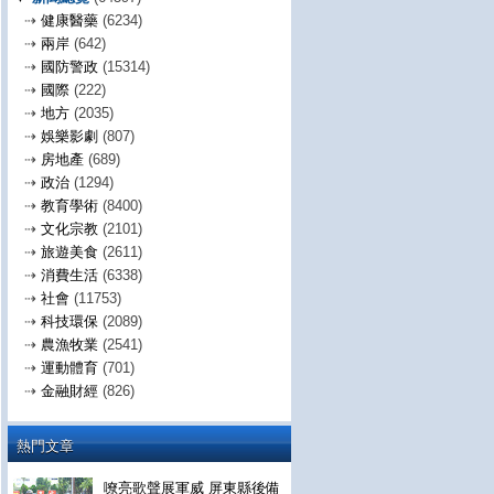
⇢
健康醫藥
(6234)
⇢
兩岸
(642)
⇢
國防警政
(15314)
⇢
國際
(222)
⇢
地方
(2035)
⇢
娛樂影劇
(807)
⇢
房地產
(689)
⇢
政治
(1294)
⇢
教育學術
(8400)
⇢
文化宗教
(2101)
⇢
旅遊美食
(2611)
⇢
消費生活
(6338)
⇢
社會
(11753)
⇢
科技環保
(2089)
⇢
農漁牧業
(2541)
⇢
運動體育
(701)
⇢
金融財經
(826)
熱門文章
嘹亮歌聲展軍威 屏東縣後備