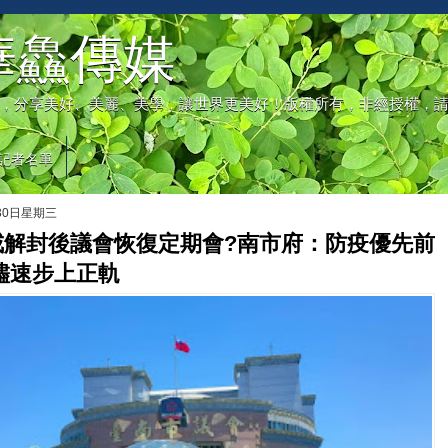
華鱻傳媒
，分享美好、美麗、美學，讓世界更美好！版權所有，非經授權，
記者名單
月30日星期三
戒解封後議會恢復定期會?南市府：防疫優先前
儘速步上正軌