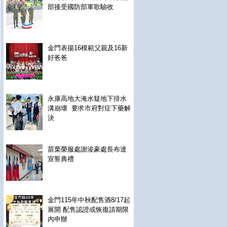
部接受國防部軍歌驗收
金門表揚16模範父親及16新
好爸爸
永康高地大淹水疑地下排水
溝崩壞 要求市府對症下藥解
決
苗栗榮服處謝浚豪處長布達
宣誓典禮
金門115年中秋配售酒8/17起
展開 配售認證或恢復請期限
內申辦