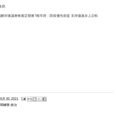
政府
,
戒解封後議會恢復定期會?南市府：防疫優先前提 支持儘速步上正軌
6月 30, 2021
聞總覽-政治