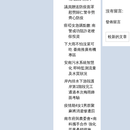
議員贈送防疫面罩
沒有留言:
慰勞歸仁警辛勞
齊心防疫
發佈留言
瘖啞女急購點數 南
警成功阻詐老梗
假投資
較新的文章
下大雨不怕沒菜可
吃 臺南推廣有機
專區
安南污水系統智慧
化 即時監測流量
及水質狀況
岸內排水下游段護
岸第1階段完工
通過本次梅雨鋒
面考驗
疫情期4女1男群聚
麻將消遣慘遭罰
南市府與農委會×南
科攜手合作 強化
芒果產銷措施