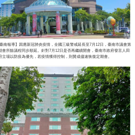
/臺南報導】因應新冠肺炎疫情，全國三級警戒延長至7月12日，臺南市議會第
期會所餘議程同步順延。針對7月12日是否再繼續開會，臺南市政府發言人田
府立場以防疫為優先，若疫情獲得控制，則贊成儘速恢復定期會。