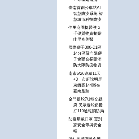
臺南首創公車站AI
智慧防疫系統 智
慧城市科技防疫
佳里商圈挺醫護 3
千優質物資捐贈
佳里奇美醫
國際獅子300-D1區
14分區曁向陽獅
子會聯合捐贈消
防大隊防疫物資
南市6/26連續11天
+0 市府說明屏
東個案14409在
臺南足跡
金門捉蛇7/1移交縣
府 民眾遇蛇仍撥
打119通報消防局
防疫期戴口罩 更別
忘安全帶與安全
帽
歸仁救國團熱血挺