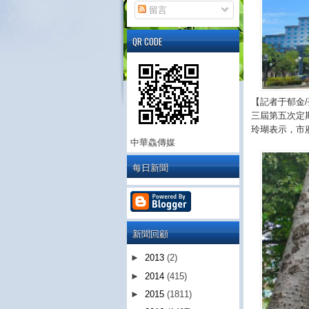
留言
QR CODE
【記者于郁金
三屆第五次定
玲瑚表示，市
中華鱻傳媒
每日新聞
新聞回顧
►
2013
(2)
►
2014
(415)
►
2015
(1811)