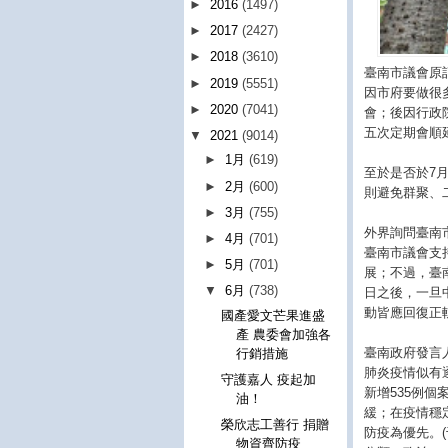
►
2016
(1497)
►
2017
(2427)
►
2018
(3610)
臺南市議會原
►
2019
(5551)
因市府要做很
►
2020
(7041)
會；後因行政
五次定期會順
▼
2021
(9014)
►
1月
(619)
至於是否於7
►
2月
(600)
則避免群聚、
►
3月
(755)
外界詢問臺南
►
4月
(701)
臺南市議會支
►
5月
(701)
展；不過，臺
▼
6月
(738)
日之後，一旦
動皆應回復正
國產愛文芒果進盛
產 農委會加強各
臺南政府發言
行銷措施
肺炎疫情似有
守護嘉人 疫起加
新增535例個
油！
緩；在疫情穩
榮欣志工善行 捐贈
防疫為優先。(
物資齊防疫