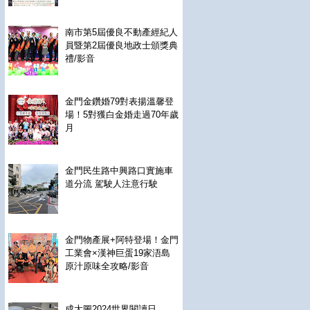
南市第5屆優良不動產經紀人
員暨第2屆優良地政士頒獎典
禮/影音
金門金鑽婚79對表揚溫馨登
場！5對獲白金婚走過70年歲
月
金門民生路中興路口實施車
道分流 駕駛人注意行駛
金門物產展+阿特登場！金門
工業會×漢神巨蛋19家浯島
原汁原味全攻略/影音
成大圖2024世界閱讀日