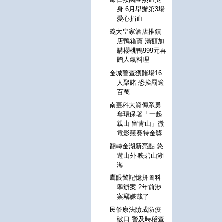
身 6月舉辦第3場
愛心捐血
義大皇家酒店推鎮
店鴨箱寶 滿額加
購櫻桃鴨999元再
贈人氣料理
金城警查獲賭場16
人聚賭 恐挨罰逾
百萬
南臺科大資傳系勇
奪環保署「一起
親山 留青山」微
電影競賽特金獎
翻轉金湖新亮點 悠
遊山外‧映碧山湖
海
鷹眼警記憶拼圖科
學辦案 2年前涉
案竊嫌哉了
民俗療法險成防疫
破口 警及時稽查