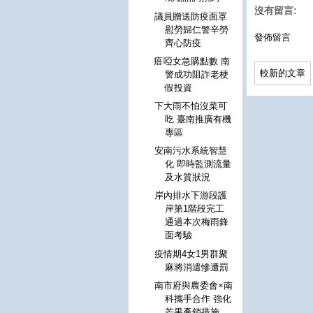
沒有留言:
議員贈送防疫面罩
慰勞歸仁警辛勞
發佈留言
齊心防疫
瘖啞女急購點數 南
較新的文章
警成功阻詐老梗
假投資
下大雨不怕沒菜可
吃 臺南推廣有機
專區
安南污水系統智慧
化 即時監測流量
及水質狀況
岸內排水下游段護
岸第1階段完工
通過本次梅雨鋒
面考驗
疫情期4女1男群聚
麻將消遣慘遭罰
南市府與農委會×南
科攜手合作 強化
芒果產銷措施