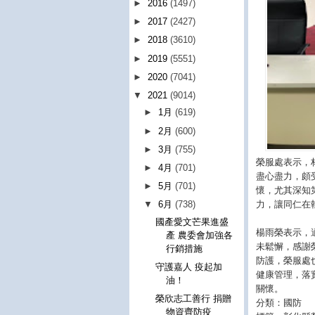
►
2016
(1497)
►
2017
(2427)
►
2018
(3610)
►
2019
(5551)
►
2020
(7041)
▼
2021
(9014)
►
1月
(619)
►
2月
(600)
►
3月
(755)
榮服處表示，
►
4月
(701)
盡心盡力，頗
►
5月
(701)
懷，尤其深知
力，讓同仁在
▼
6月
(738)
國產愛文芒果進盛
楊雨榮表示，
產 農委會加強各
未鬆懈，感謝
行銷措施
防護，榮服處
守護嘉人 疫起加
健康管理，落
油！
關懷。
榮欣志工善行 捐贈
分類：國防
物資齊防疫