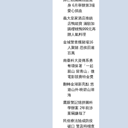
身 6月舉辦第3場
愛心捐血
義大皇家酒店推鎮
店鴨箱寶 滿額加
購櫻桃鴨999元再
贈人氣料理
金城警查獲賭場16
人聚賭 恐挨罰逾
百萬
南臺科大資傳系勇
奪環保署「一起
親山 留青山」微
電影競賽特金獎
翻轉金湖新亮點 悠
遊山外‧映碧山湖
海
鷹眼警記憶拼圖科
學辦案 2年前涉
案竊嫌哉了
民俗療法險成防疫
破口 警及時稽查