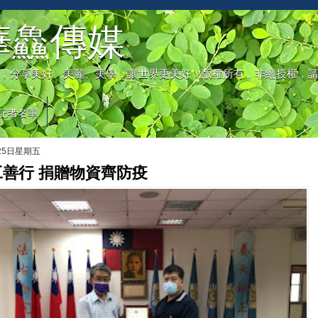
華鱻傳媒
，分享美好、美麗、美學，讓世界更美好！版權所有，非經授權，
記者名單
月25日星期五
善行 捐贈物資齊防疫