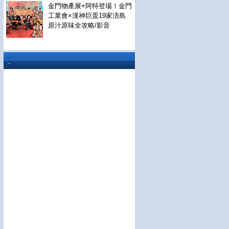
金門物產展+阿特登場！金門
工業會×漢神巨蛋19家浯島
原汁原味全攻略/影音
..