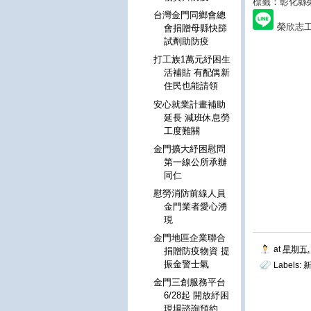
標籤：彰化縣
台灣金門同鄉會總
榮欣志
會捐贈母縣快篩
試劑助防疫
打工族1萬元紓困生
活補貼 有配偶新
住民也能請領
安心就業計畫補助
延長 減班休息勞
工度難關
金門擴大紓困慰問
第一線公所承辦
同仁
慰勞消防前線人員
金門業者愛心湧
現
金門地區企業聯合
at
星期五, 
捐贈防疫物資 提
振金警士氣
Labels:
金門三創服務平台
6/28起 開放紓困
現場諮詢預約