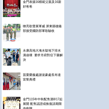
金門表揚16模範父親及16新
好爸爸
嘹亮歌聲展軍威 屏東縣後備
部接受國防部軍歌驗收
永康高地大淹水疑地下排水
溝崩壞 要求市府對症下藥解
決
苗栗榮服處謝浚豪處長布達
宣誓典禮
金門115年中秋配售酒8/17起
展開 配售認證或恢復請期限
內申辦