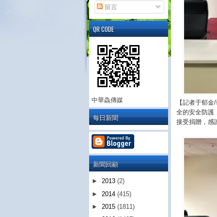
留言
QR CODE
中華鱻傳媒
【記者于郁金
全的安全防護
每日新聞
接受捐贈，感
新聞回顧
►
2013
(2)
►
2014
(415)
►
2015
(1811)