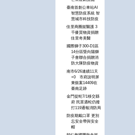
臺南首創公車站AI
智慧防疫系統 智
慧城市科技防疫
佳里商圈挺醫護 3
千優質物資捐贈
佳里奇美醫
國際獅子300-D1區
14分區曁向陽獅
子會聯合捐贈消
防大隊防疫物資
南市6/26連續11天
+0 市府說明屏
東個案14409在
臺南足跡
金門捉蛇7/1移交縣
府 民眾遇蛇仍撥
打119通報消防局
防疫期戴口罩 更別
忘安全帶與安全
帽
歸仁救國團熱血挺