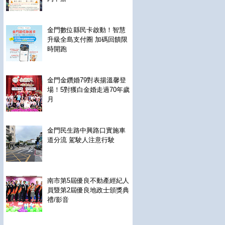
金門數位縣民卡啟動！智慧
升級全島支付圈 加碼回饋限
時開跑
金門金鑽婚79對表揚溫馨登
場！5對獲白金婚走過70年歲
月
金門民生路中興路口實施車
道分流 駕駛人注意行駛
南市第5屆優良不動產經紀人
員暨第2屆優良地政士頒獎典
禮/影音