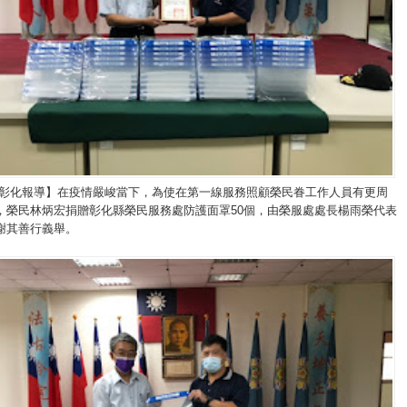
/彰化報導】在疫情嚴峻當下，為使在第一線服務照顧榮民眷工作人員有更周
，榮民林炳宏捐贈彰化縣榮民服務處防護面罩50個，由榮服處處長楊雨榮代表
謝其善行義舉。