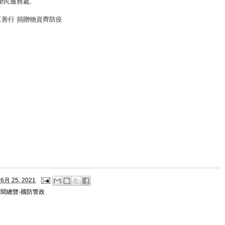
榮民服務處
,
工善行 捐贈物資齊防疫
6月 25, 2021
新聞總覽-國防警政