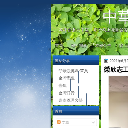
automaty do gier
中
本平台多元中立，期盼為正能量發聲
首頁
報社簡介
本報公告
線上
連結分享
2021年6
榮欣志工
中華鱻傳媒-首頁
台灣高鐵
臺鐵
台灣好行
嘉南藥理大學
首頁
文章