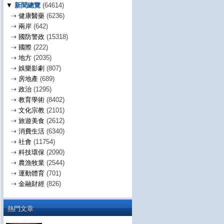
▼
新聞總覽
(64614)
⇢
健康醫藥
(6236)
⇢
兩岸
(642)
⇢
國防警政
(15318)
⇢
國際
(222)
⇢
地方
(2035)
⇢
娛樂影劇
(807)
⇢
房地產
(689)
⇢
政治
(1295)
⇢
教育學術
(8402)
⇢
文化宗教
(2101)
⇢
旅遊美食
(2612)
⇢
消費生活
(6340)
⇢
社會
(11754)
⇢
科技環保
(2090)
⇢
農漁牧業
(2544)
⇢
運動體育
(701)
⇢
金融財經
(826)
熱門文章