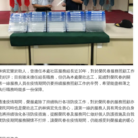
林炳宏樂於助人，曾擔任本處社區服務組長近10年，對於榮民眷服務照顧工作
受好評；目前雖未擔任組長職務，但仍為本處榮欣志工，延續對榮民眷的關
第一線服務人員在疫情期間仍要持續服務照顧工作的辛勞，希望能盡棉薄之
執行職務時能多一份保障。
適逢疫情期間，榮服處除了持續執行各項防疫工作，對於榮民眷的服務照顧亦
榮民同時也是榮欣志工的林炳宏先生善心，讓第一線的服務人員有周全的自身
也將持續強化各項防疫措施，提醒榮民眷及服務同仁做好個人防護措施及自我
實防疫期間服務關懷不打烊，讓榮民眷在疫情期間，仍能感受到榮服處的暖心