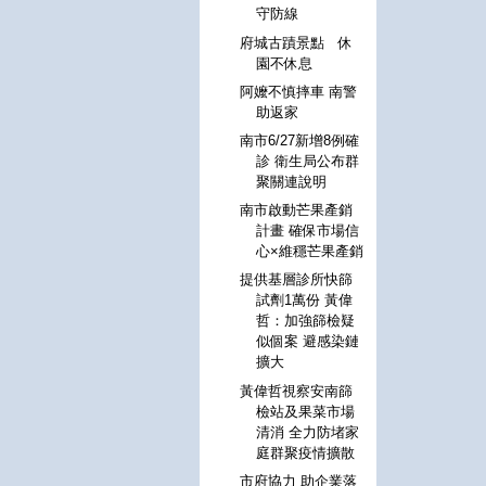
守防線
府城古蹟景點 休
園不休息
阿嬤不慎摔車 南警
助返家
南市6/27新增8例確
診 衛生局公布群
聚關連說明
南市啟動芒果產銷
計畫 確保市場信
心×維穩芒果產銷
提供基層診所快篩
試劑1萬份 黃偉
哲：加強篩檢疑
似個案 避感染鏈
擴大
黃偉哲視察安南篩
檢站及果菜市場
清消 全力防堵家
庭群聚疫情擴散
市府協力 助企業落