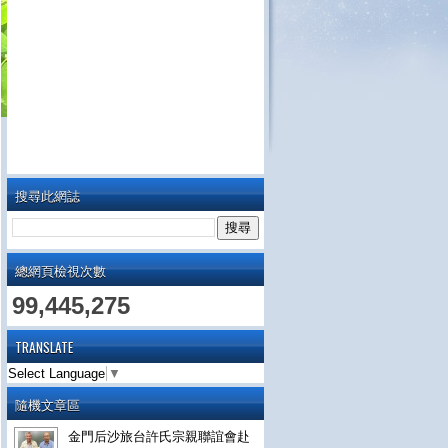
搜尋此網誌
總網頁檢視次數
99,445,275
TRANSLATE
Select Language
▼
隨機文章區
金門后沙旅台許氏宗親聯誼會赴