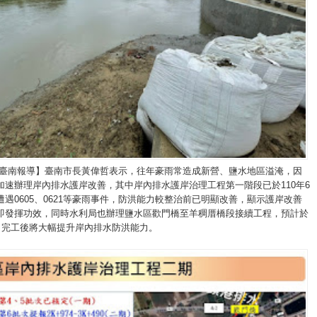
/臺南報導】臺南市長黃偉哲表示，往年豪雨常造成新營、鹽水地區溢淹，因
加速辦理岸內排水護岸改善，其中岸內排水護岸治理工程第一階段已於110年6
遇0605、0621等豪雨事件，防洪能力較整治前已明顯改善，顯示護岸改善
即發揮功效，同時水利局也辦理鹽水區歡門橋至羊稠厝橋段接續工程，預計於
工，完工後將大幅提升岸內排水防洪能力。