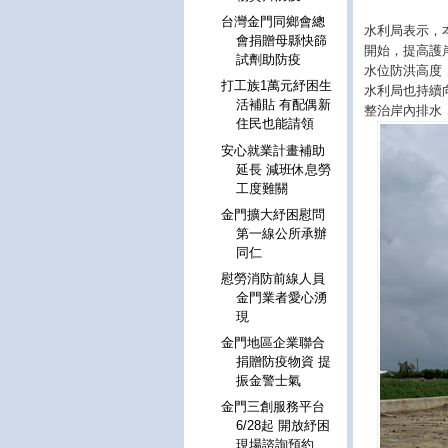
台灣金門同鄉會總
水利局表示，
會捐贈母縣快篩
開始，提高護
試劑助防疫
水位防洪高度
打工族1萬元紓困生
水利局也持續
活補貼 有配偶新
整治岸內排水
住民也能請領
安心就業計畫補助
延長 減班休息勞
工度難關
金門擴大紓困慰問
第一線公所承辦
同仁
慰勞消防前線人員
金門業者愛心湧
現
金門地區企業聯合
捐贈防疫物資 提
振金警士氣
金門三創服務平台
6/28起 開放紓困
現場諮詢預約