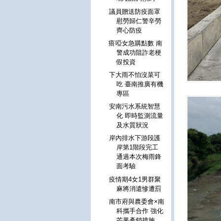
議員贈送防疫面罩
慰勞歸仁警辛勞
齊心防疫
瘖啞女急購點數 南
警成功阻詐老梗
假投資
下大雨不怕沒菜可
吃 臺南推廣有機
專區
安南污水系統智慧
化 即時監測流量
及水質狀況
岸內排水下游段護
岸第1階段完工
通過本次梅雨鋒
面考驗
疫情期4女1男群聚
麻將消遣慘遭罰
南市府與農委會×南
科攜手合作 強化
芒果產銷措施