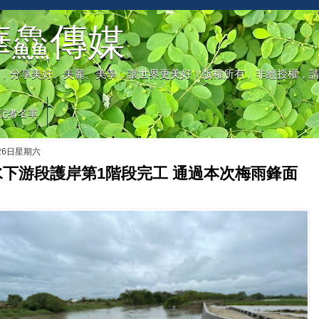
華鱻傳媒
，分享美好、美麗、美學，讓世界更美好！版權所有，非經授權，
記者名單
月26日星期六
下游段護岸第1階段完工 通過本次梅雨鋒面