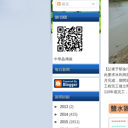
留言
QR CODE
中華鱻傳媒
每日新聞
【記者于郁金
此要求水利局
月完成，期間遭
工程完工後立
110年底完
新聞回顧
►
2013
(2)
►
2014
(415)
►
2015
(1811)