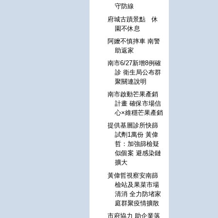
守防線
府城古蹟景點 休
園不休息
阿嬤不慎摔車 南警
助返家
南市6/27新增8例確
診 衛生局公布群
聚關連說明
南市啟動芒果產銷
計畫 確保市場信
心×維穩芒果產銷
提供基層診所快篩
試劑1萬份 黃偉
哲：加強篩檢疑
似個案 避感染鏈
擴大
黃偉哲視察安南篩
檢站及果菜市場
清消 全力防堵家
庭群聚疫情擴散
市府協力 助企業落