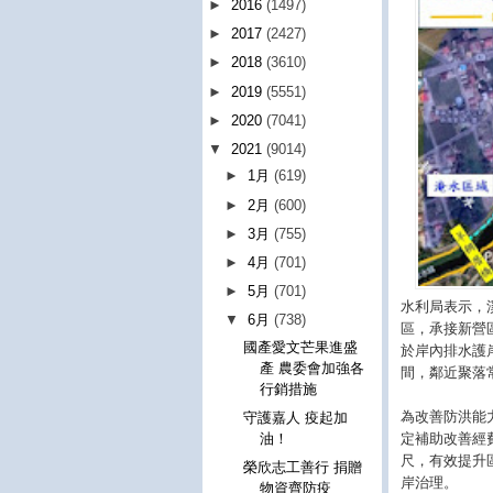
►
2016
(1497)
►
2017
(2427)
►
2018
(3610)
►
2019
(5551)
►
2020
(7041)
▼
2021
(9014)
►
1月
(619)
►
2月
(600)
►
3月
(755)
►
4月
(701)
►
5月
(701)
水利局表示，
▼
6月
(738)
區，承接新營
國產愛文芒果進盛
於岸內排水護
產 農委會加強各
間，鄰近聚落
行銷措施
為改善防洪能
守護嘉人 疫起加
定補助改善經費
油！
尺，有效提升區
榮欣志工善行 捐贈
岸治理。
物資齊防疫