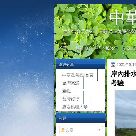
automaty do gier
中
本平台多元中立，期盼為正能量發聲
首頁
報社簡介
本報公告
線上
連結分享
2021年6
岸內排水
中華鱻傳媒-首頁
台灣高鐵
考驗
臺鐵
台灣好行
嘉南藥理大學
首頁
文章