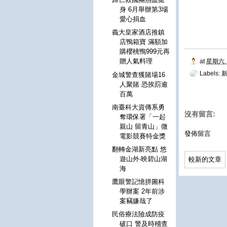
身 6月舉辦第3場
愛心捐血
義大皇家酒店推鎮
店鴨箱寶 滿額加
購櫻桃鴨999元再
贈人氣料理
at
星期六, 
Labels:
新
金城警查獲賭場16
人聚賭 恐挨罰逾
百萬
南臺科大資傳系勇
沒有留言:
奪環保署「一起
親山 留青山」微
發佈留言
電影競賽特金獎
翻轉金湖新亮點 悠
遊山外‧映碧山湖
較新的文章
海
鷹眼警記憶拼圖科
學辦案 2年前涉
案竊嫌哉了
民俗療法險成防疫
破口 警及時稽查