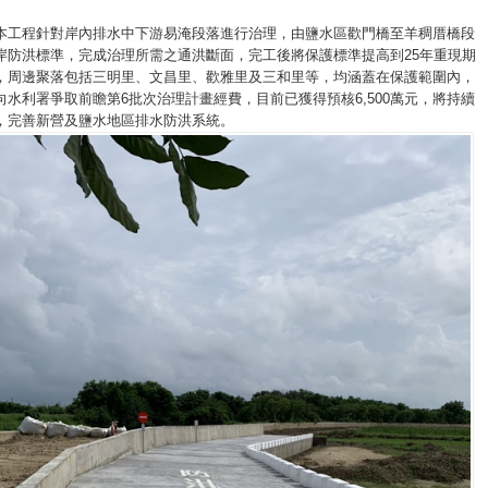
本工程針對岸內排水中下游易淹段落進行治理，由鹽水區歡門橋至羊稠厝橋段
岸防洪標準，完成治理所需之通洪斷面，完工後將保護標準提高到25年重現期
，周邊聚落包括三明里、文昌里、歡雅里及三和里等，均涵蓋在保護範圍內，
向水利署爭取前瞻第6批次治理計畫經費，目前已獲得預核6,500萬元，將持續
，完善新營及鹽水地區排水防洪系統。