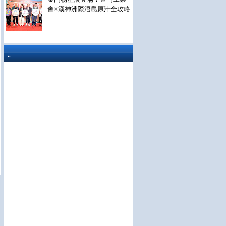
會×漢神洲際浯島原汁全攻略
..