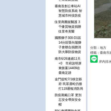
臺南首創公車站AI
智慧防疫系統 智
慧城市科技防疫
佳里商圈挺醫護 3
千優質物資捐贈
佳里奇美醫
國際獅子300-D1區
14分區曁向陽獅
子會聯合捐贈消
分類：地方
防大隊防疫物資
標籤：臺南市
南市6/26連續11天
岸內排
+0 市府說明屏
東個案14409在
臺南足跡
金門捉蛇7/1移交縣
府 民眾遇蛇仍撥
打119通報消防局
防疫期戴口罩 更別
忘安全帶與安全
帽
歸仁救國團熱血挺