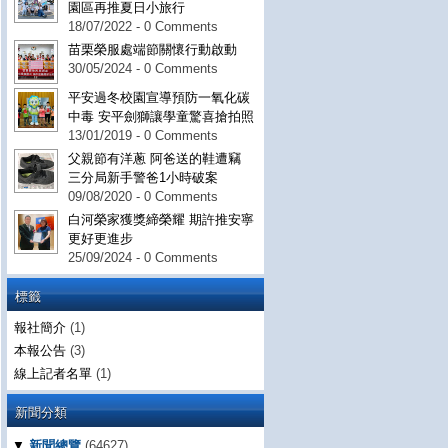
園區再推夏日小旅行
18/07/2022 - 0 Comments
苗栗榮服處端節關懷行動啟動
30/05/2024 - 0 Comments
平安過冬校園宣導預防一氧化碳
中毒 安平劍獅讓學童驚喜搶拍照
13/01/2019 - 0 Comments
父親節有洋蔥 阿爸送的鞋遭竊
三分局新手警爸1小時破案
09/08/2020 - 0 Comments
白河榮家獲獎締榮耀 期許推安寧
更好更進步
25/09/2024 - 0 Comments
標籤
報社簡介
(1)
本報公告
(3)
線上記者名單
(1)
新聞分類
▼
新聞總覽
(64627)