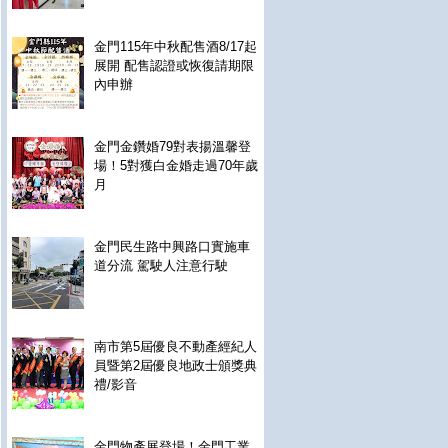
金門115年中秋配售酒8/17起
展開 配售認證或恢復請期限
內申辦
金門金鑽婚79對表揚溫馨登
場！5對獲白金婚走過70年歲
月
金門民生路中興路口實施車
道分流 駕駛人注意行駛
南市第5屆優良不動產經紀人
員暨第2屆優良地政士頒獎典
禮/影音
金門物產展登場！金門工業