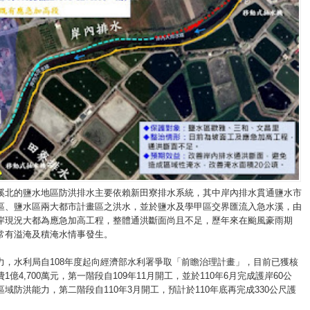
溪北的鹽水地區防洪排水主要依賴新田寮排水系統，其中岸內排水貫通鹽水市
區、鹽水區兩大都市計畫區之洪水，並於鹽水及學甲區交界匯流入急水溪，由
岸現況大都為應急加高工程，整體通洪斷面尚且不足，歷年來在颱風豪雨期
常有溢淹及積淹水情事發生。
力，水利局自108年度起向經濟部水利署爭取「前瞻治理計畫」，目前已獲核
1億4,700萬元，第一階段自109年11月開工，並於110年6月完成護岸60公
域防洪能力，第二階段自110年3月開工，預計於110年底再完成330公尺護