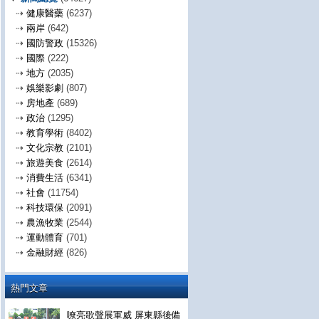
⇢
健康醫藥
(6237)
⇢
兩岸
(642)
⇢
國防警政
(15326)
⇢
國際
(222)
⇢
地方
(2035)
⇢
娛樂影劇
(807)
⇢
房地產
(689)
⇢
政治
(1295)
⇢
教育學術
(8402)
⇢
文化宗教
(2101)
⇢
旅遊美食
(2614)
⇢
消費生活
(6341)
⇢
社會
(11754)
⇢
科技環保
(2091)
⇢
農漁牧業
(2544)
⇢
運動體育
(701)
⇢
金融財經
(826)
熱門文章
嘹亮歌聲展軍威 屏東縣後備