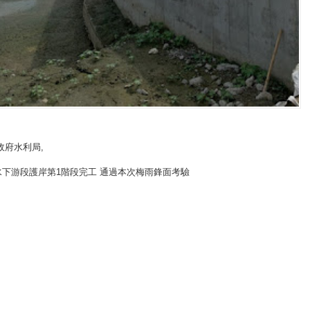
政府水利局
,
水下游段護岸第1階段完工 通過本次梅雨鋒面考驗