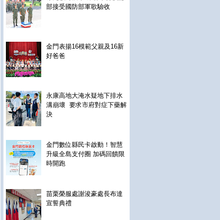
部接受國防部軍歌驗收
金門表揚16模範父親及16新
好爸爸
永康高地大淹水疑地下排水
溝崩壞 要求市府對症下藥解
決
金門數位縣民卡啟動！智慧
升級全島支付圈 加碼回饋限
時開跑
苗栗榮服處謝浚豪處長布達
宣誓典禮