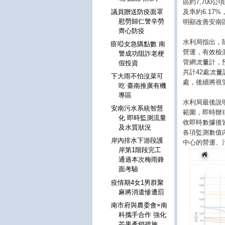
區約7,700
及率約6.17
議員贈送防疫面罩
慰勞歸仁警辛勞
明顯改善安南
齊心防疫
水利局指出，
瘖啞女急購點數 南
營運，有效檢
警成功阻詐老梗
管網流量計，
假投資
共計42處流量
下大雨不怕沒菜可
處，後續將視
吃 臺南推廣有機
專區
水利局最後說
安南污水系統智慧
範圍，即時辦
化 即時監測流量
收即時數據後
及水質狀況
各項監測數值
岸內排水下游段護
中心的營運、
岸第1階段完工
通過本次梅雨鋒
面考驗
疫情期4女1男群聚
麻將消遣慘遭罰
南市府與農委會×南
科攜手合作 強化
芒果產銷措施