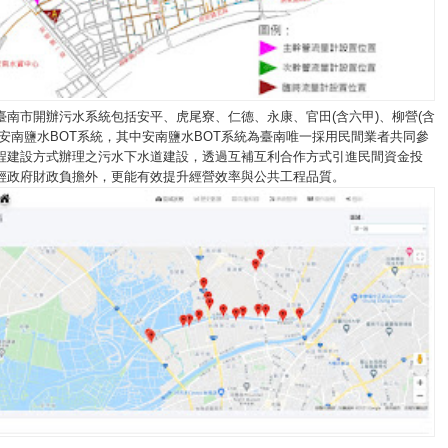
臺南市開辦污水系統包括安平、虎尾寮、仁德、永康、官田(含六甲)、柳營(含
及安南鹽水BOT系統，其中安南鹽水BOT系統為臺南唯一採用民間業者共同參
程建設方式辦理之污水下水道建設，透過互補互利合作方式引進民間資金投
輕政府財政負擔外，更能有效提升經營效率與公共工程品質。