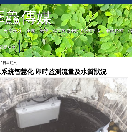
華鱻傳媒
，分享美好、美麗、美學，讓世界更美好！版權所有，非經授權，
記者名單
月26日星期六
水系統智慧化 即時監測流量及水質狀況