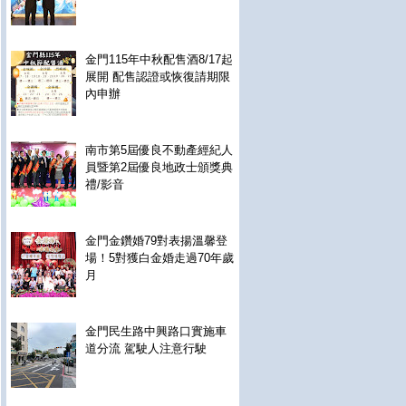
金門115年中秋配售酒8/17起
展開 配售認證或恢復請期限
內申辦
南市第5屆優良不動產經紀人
員暨第2屆優良地政士頒獎典
禮/影音
金門金鑽婚79對表揚溫馨登
場！5對獲白金婚走過70年歲
月
金門民生路中興路口實施車
道分流 駕駛人注意行駛