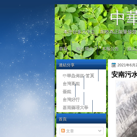
automaty do gier
中
本平台多元中立，期盼為正能量發聲
首頁
報社簡介
本報公告
線上
連結分享
2021年6
安南污
中華鱻傳媒-首頁
台灣高鐵
臺鐵
台灣好行
嘉南藥理大學
首頁
文章