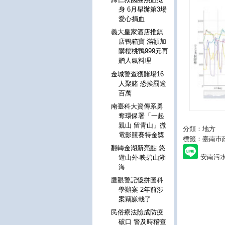
身 6月舉辦第3場
愛心捐血
義大皇家酒店推鎮
店鴨箱寶 滿額加
購櫻桃鴨999元再
贈人氣料理
金城警查獲賭場16
人聚賭 恐挨罰逾
百萬
南臺科大資傳系勇
奪環保署「一起
親山 留青山」微
分類：地方
電影競賽特金獎
標籤：臺南市
翻轉金湖新亮點 悠
安南污
遊山外‧映碧山湖
海
鷹眼警記憶拼圖科
學辦案 2年前涉
案竊嫌哉了
民俗療法險成防疫
破口 警及時稽查