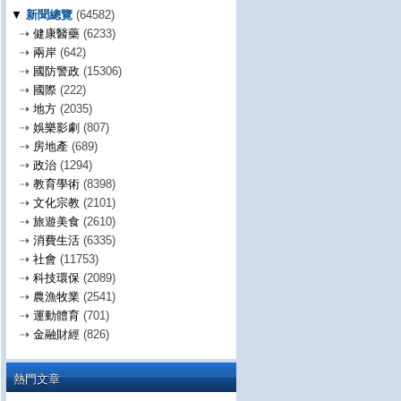
▼
新聞總覽
(64582)
⇢
健康醫藥
(6233)
⇢
兩岸
(642)
⇢
國防警政
(15306)
⇢
國際
(222)
⇢
地方
(2035)
⇢
娛樂影劇
(807)
⇢
房地產
(689)
⇢
政治
(1294)
⇢
教育學術
(8398)
⇢
文化宗教
(2101)
⇢
旅遊美食
(2610)
⇢
消費生活
(6335)
⇢
社會
(11753)
⇢
科技環保
(2089)
⇢
農漁牧業
(2541)
⇢
運動體育
(701)
⇢
金融財經
(826)
熱門文章