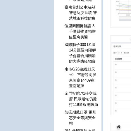
臺南首創公車站AI
智慧防疫系統 智
慧城市科技防疫
佳里商圈挺醫護 3
千優質物資捐贈
佳里奇美醫
國際獅子300-D1區
14分區曁向陽獅
子會聯合捐贈消
防大隊防疫物資
南市6/26連續11天
+0 市府說明屏
東個案14409在
臺南足跡
金門捉蛇7/1移交縣
府 民眾遇蛇仍撥
打119通報消防局
防疫期戴口罩 更別
忘安全帶與安全
帽
歸仁救國團熱血挺