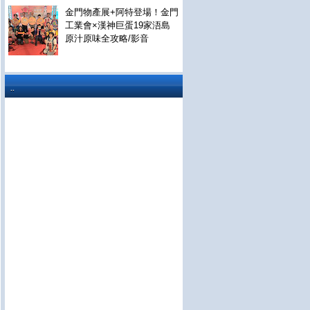
金門物產展+阿特登場！金門
工業會×漢神巨蛋19家浯島
原汁原味全攻略/影音
..