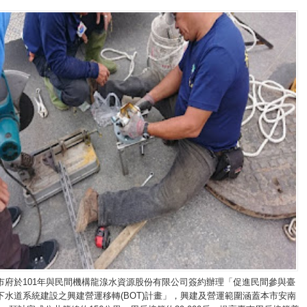
市府於101年與民間機構龍湶水資源股份有限公司簽約辦理「促進民間參與臺
下水道系統建設之興建營運移轉(BOT)計畫」，興建及營運範圍涵蓋本市安南