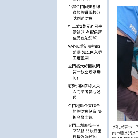
台灣金門同鄉會總
會捐贈母縣快篩
試劑助防疫
打工族1萬元紓困生
活補貼 有配偶新
住民也能請領
安心就業計畫補助
延長 減班休息勞
工度難關
金門擴大紓困慰問
第一線公所承辦
同仁
慰勞消防前線人員
金門業者愛心湧
現
金門地區企業聯合
捐贈防疫物資 提
振金警士氣
金門三創服務平台
水利局表示，
6/28起 開放紓困
南市鹽水污水
現場諮詢預約