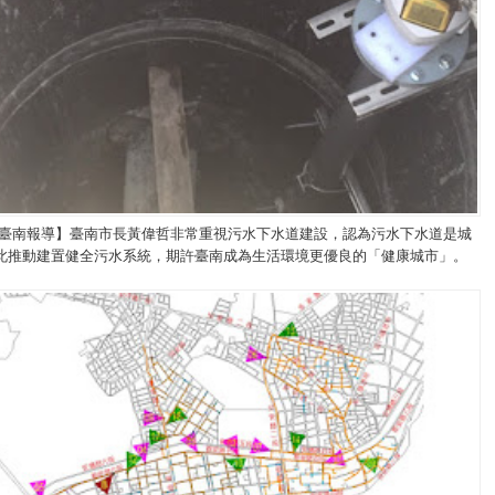
/臺南報導】臺南市長黃偉哲非常重視污水下水道建設，認為污水下水道是城
此推動建置健全污水系統，期許臺南成為生活環境更優良的「健康城市」。