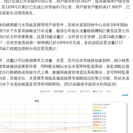
公頃，預計完成公共管線約156公里，用戶接管約39,000戶，提高臺南用戶接管普
%，至110年5月累計已完成公共管線約73公里，用戶接管戶數約為17,900戶，已
區居家生活環境衛生。
除持續興建污水管線及辦理用戶接管外，安南水資源回收中心亦於106年開始
測污水下水道管線輸送污水流量，龍湶公司提出流量檢核機制計畫並設置公共
預計於主幹管重要處，設置18處流量計；次幹及分支管網，設置24處流量計，
計；目前安南系統第一期管網已於109年6月完成，並於該區設置流量計17
管線工程建設期程分批設置流量計。
明，流量計可以檢測異常之流量、水質，也可以在管線疑似破裂時，縮小檢查
理管線修繕或更新作業，同時配合輔以水位水質即時監測系統，各監測點位接
皆以行動網路或有線方式上傳，數據與維護管理資訊系統整合，並可即時監看
內容，具備水位、水質異常測值及儀器故障等相關資訊告警之功能，對於水資
污水下水道的維護及管理有明顯幫助。(照片由臺南市政府水利局提供)