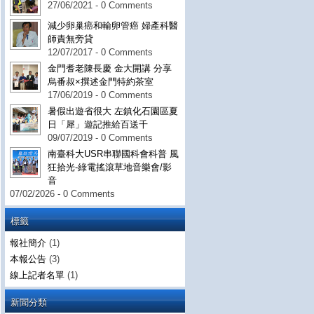
27/06/2021 - 0 Comments
減少卵巢癌和輸卵管癌 婦產科醫
師責無旁貸
12/07/2017 - 0 Comments
金門耆老陳長慶 金大開講 分享
烏番叔×撰述金門特約茶室
17/06/2019 - 0 Comments
暑假出遊省很大 左鎮化石園區夏
日「犀」遊記推給百送千
09/07/2019 - 0 Comments
南臺科大USR串聯國科會科普 風
狂拾光-綠電搖滾草地音樂會/影
音
07/02/2026 - 0 Comments
標籤
報社簡介
(1)
本報公告
(3)
線上記者名單
(1)
新聞分類