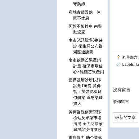
守防線
府城古蹟景點 休
園不休息
阿嬤不慎摔車 南警
助返家
南市6/27新增8例確
診 衛生局公布群
聚關連說明
at
星期六, 
南市啟動芒果產銷
Labels:
新
計畫 確保市場信
心×維穩芒果產銷
提供基層診所快篩
試劑1萬份 黃偉
沒有留言:
哲：加強篩檢疑
似個案 避感染鏈
發佈留言
擴大
黃偉哲視察安南篩
較新的文章
檢站及果菜市場
清消 全力防堵家
庭群聚疫情擴散
市府協力 助企業落