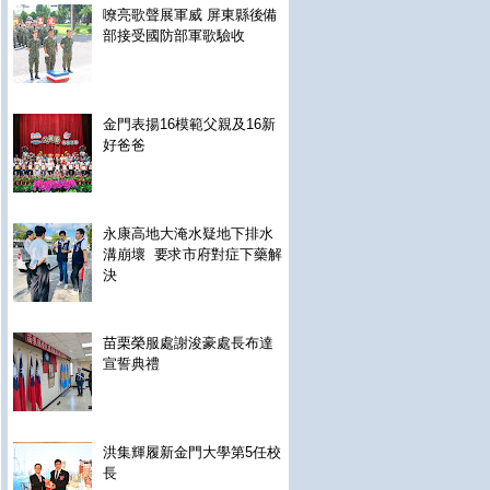
嘹亮歌聲展軍威 屏東縣後備
部接受國防部軍歌驗收
金門表揚16模範父親及16新
好爸爸
永康高地大淹水疑地下排水
溝崩壞 要求市府對症下藥解
決
苗栗榮服處謝浚豪處長布達
宣誓典禮
洪集輝履新金門大學第5任校
長