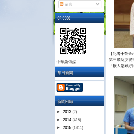
留言
QR CODE
【記者于郁金
第三級防疫警
中華鱻傳媒
「擴大急難紓
每日新聞
新聞回顧
►
2013
(2)
►
2014
(415)
►
2015
(1811)