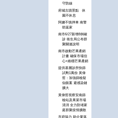
守防線
府城古蹟景點 休
園不休息
阿嬤不慎摔車 南警
助返家
南市6/27新增8例確
診 衛生局公布群
聚關連說明
南市啟動芒果產銷
計畫 確保市場信
心×維穩芒果產銷
提供基層診所快篩
試劑1萬份 黃偉
哲：加強篩檢疑
似個案 避感染鏈
擴大
黃偉哲視察安南篩
檢站及果菜市場
清消 全力防堵家
庭群聚疫情擴散
市府協力 助企業落