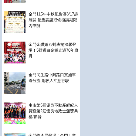
金門115年中秋配售酒8/17起
展開 配售認證或恢復請期限
內申辦
金門金鑽婚79對表揚溫馨登
場！5對獲白金婚走過70年歲
月
金門民生路中興路口實施車
道分流 駕駛人注意行駛
南市第5屆優良不動產經紀人
員暨第2屆優良地政士頒獎典
禮/影音
金門物產展登場！金門工業