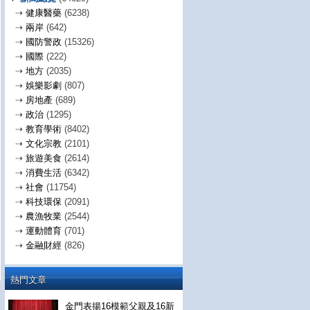
⇢
健康醫藥
(6238)
⇢
兩岸
(642)
⇢
國防警政
(15326)
⇢
國際
(222)
⇢
地方
(2035)
⇢
娛樂影劇
(807)
⇢
房地產
(689)
⇢
政治
(1295)
⇢
教育學術
(8402)
⇢
文化宗教
(2101)
⇢
旅遊美食
(2614)
⇢
消費生活
(6342)
⇢
社會
(11754)
⇢
科技環保
(2091)
⇢
農漁牧業
(2544)
⇢
運動體育
(701)
⇢
金融財經
(826)
熱門文章
金門表揚16模範父親及16新