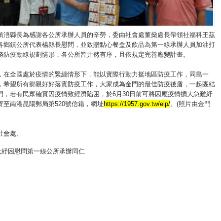
鎮浯縣長為感謝各公所承辦人員的辛勞，委由社會處董燊處長帶領社福科王茲
各鄉鎮公所代表楊縣長慰問，並致贈點心餐盒及飲品為第一線承辦人員加油打
務防疫動線規劃情形，各公所皆井然有序，且依規定完善應變計畫。
，在全國處於疫情的緊繃情形下，能以實際行動力挺地區防疫工作，同島一
，希望所有鄉親好好落實防疫工作，大家成為金門的最佳防疫後盾，一起團結
門，若有民眾確實因疫情致經濟陷困，於6月30日前可將因應疫情擴大急難紓
寄至南港昆陽郵局第520號信箱，網址
https://1957.gov.tw/eip/
。(照片由金門
社會處
,
大紓困慰問第一線公所承辦同仁