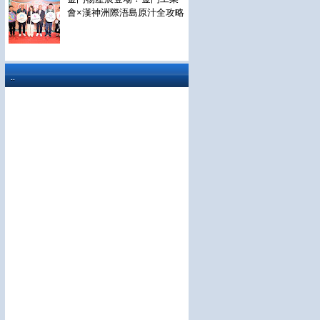
會×漢神洲際浯島原汁全攻略
..