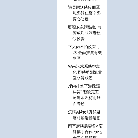
議員贈送防疫面罩
慰勞歸仁警辛勞
齊心防疫
瘖啞女急購點數 南
警成功阻詐老梗
假投資
下大雨不怕沒菜可
吃 臺南推廣有機
專區
安南污水系統智慧
化 即時監測流量
及水質狀況
岸內排水下游段護
岸第1階段完工
通過本次梅雨鋒
面考驗
疫情期4女1男群聚
麻將消遣慘遭罰
南市府與農委會×南
科攜手合作 強化
芒果產銷措施