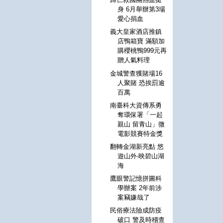
身 6月舉辦第3場
愛心捐血
義大皇家酒店推鎮
店鴨箱寶 滿額加
購櫻桃鴨999元再
贈人氣料理
金城警查獲賭場16
人聚賭 恐挨罰逾
百萬
南臺科大資傳系勇
奪環保署「一起
親山 留青山」微
電影競賽特金獎
翻轉金湖新亮點 悠
遊山外‧映碧山湖
海
鷹眼警記憶拼圖科
學辦案 2年前涉
案竊嫌哉了
民俗療法險成防疫
破口 警及時稽查