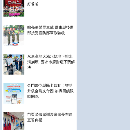
好爸爸
嘹亮歌聲展軍威 屏東縣後備
部接受國防部軍歌驗收
永康高地大淹水疑地下排水
溝崩壞 要求市府對症下藥解
決
金門數位縣民卡啟動！智慧
升級全島支付圈 加碼回饋限
時開跑
苗栗榮服處謝浚豪處長布達
宣誓典禮