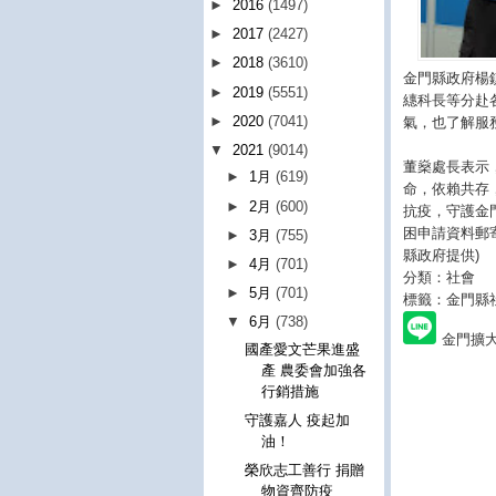
►
2016
(1497)
►
2017
(2427)
►
2018
(3610)
金門縣政府楊
►
2019
(5551)
繐科長等分赴
►
2020
(7041)
氣，也了解服
▼
2021
(9014)
董燊處長表示
►
1月
(619)
命，依賴共存
►
2月
(600)
抗疫，守護金
困申請資料郵
►
3月
(755)
縣政府提供)
►
4月
(701)
分類：社會
►
5月
(701)
標籤：金門縣
▼
6月
(738)
金門擴
國產愛文芒果進盛
產 農委會加強各
行銷措施
守護嘉人 疫起加
油！
榮欣志工善行 捐贈
物資齊防疫