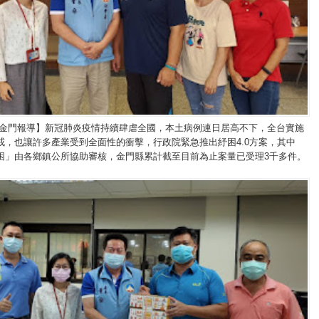
/金門報導】新冠肺炎疫情持續肆虐全國，本土病例連日居高不下，全台實施
戒，也讓許多產業受到全面性的衝擊，行政院緊急推出紓困4.0方案，其中
困」由各鄉鎮公所協助審核，金門縣累計截至目前為止案量已受理3千多件。