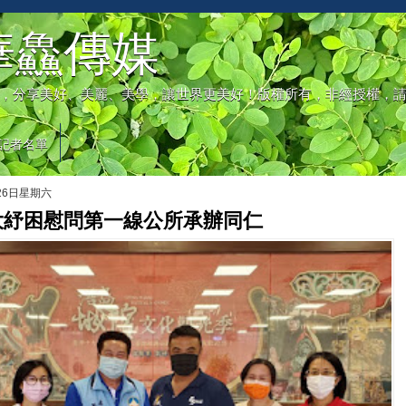
華鱻傳媒
，分享美好、美麗、美學，讓世界更美好！版權所有，非經授權，
記者名單
月26日星期六
大紓困慰問第一線公所承辦同仁