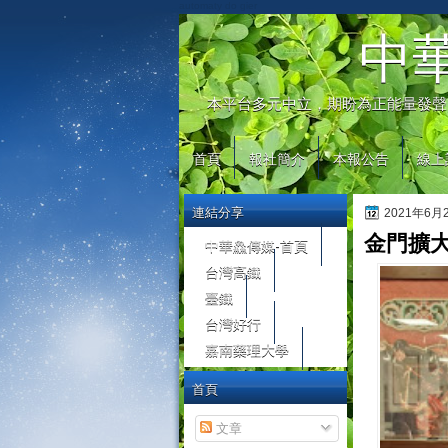
automaty do gier
中
本平台多元中立，期盼為正能量發聲
首頁
報社簡介
本報公告
線上
連結分享
2021年6
金門擴
中華鱻傳媒-首頁
台灣高鐵
臺鐵
台灣好行
嘉南藥理大學
首頁
文章