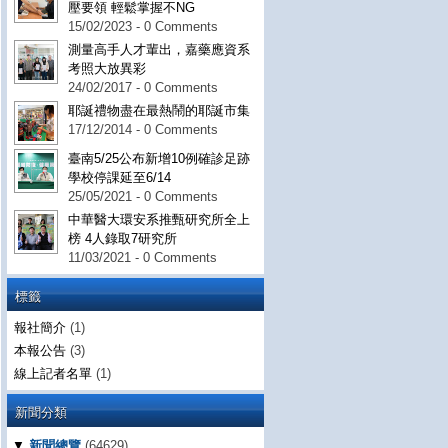
壓要領 輕鬆掌握不NG
15/02/2023 - 0 Comments
測量高手人才輩出，嘉藥應資系
考照大放異彩
24/02/2017 - 0 Comments
耶誕禮物盡在最熱鬧的耶誕市集
17/12/2014 - 0 Comments
臺南5/25公布新增10例確診足跡
學校停課延至6/14
25/05/2021 - 0 Comments
中華醫大環安系推甄研究所全上
榜 4人錄取7研究所
11/03/2021 - 0 Comments
標籤
報社簡介
(1)
本報公告
(3)
線上記者名單
(1)
新聞分類
▼
新聞總覽
(64629)