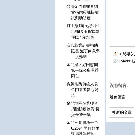
台灣金門同鄉會總
會捐贈母縣快篩
試劑助防疫
打工族1萬元紓困生
活補貼 有配偶新
住民也能請領
安心就業計畫補助
延長 減班休息勞
at
星期六, 
工度難關
Labels:
新
金門擴大紓困慰問
第一線公所承辦
同仁
慰勞消防前線人員
沒有留言:
金門業者愛心湧
現
發佈留言
金門地區企業聯合
捐贈防疫物資 提
較新的文章
振金警士氣
金門三創服務平台
6/28起 開放紓困
現場諮詢預約