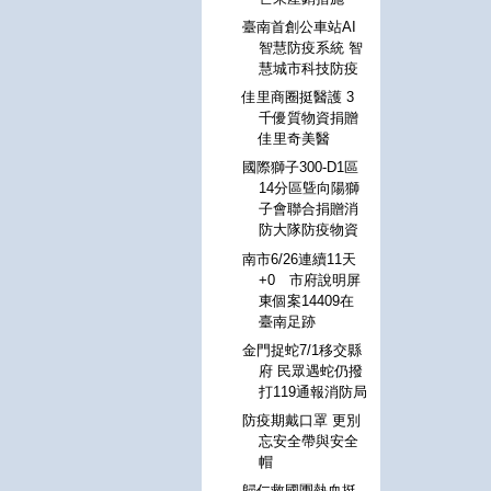
臺南首創公車站AI
智慧防疫系統 智
慧城市科技防疫
佳里商圈挺醫護 3
千優質物資捐贈
佳里奇美醫
國際獅子300-D1區
14分區曁向陽獅
子會聯合捐贈消
防大隊防疫物資
南市6/26連續11天
+0 市府說明屏
東個案14409在
臺南足跡
金門捉蛇7/1移交縣
府 民眾遇蛇仍撥
打119通報消防局
防疫期戴口罩 更別
忘安全帶與安全
帽
歸仁救國團熱血挺