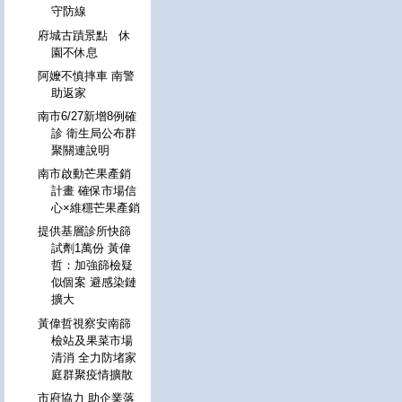
守防線
府城古蹟景點 休
園不休息
阿嬤不慎摔車 南警
助返家
南市6/27新增8例確
診 衛生局公布群
聚關連說明
南市啟動芒果產銷
計畫 確保市場信
心×維穩芒果產銷
提供基層診所快篩
試劑1萬份 黃偉
哲：加強篩檢疑
似個案 避感染鏈
擴大
黃偉哲視察安南篩
檢站及果菜市場
清消 全力防堵家
庭群聚疫情擴散
市府協力 助企業落