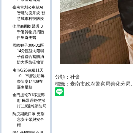
臺南首創公車站AI
智慧防疫系統 智
慧城市科技防疫
佳里商圈挺醫護 3
千優質物資捐贈
佳里奇美醫
國際獅子300-D1區
14分區曁向陽獅
子會聯合捐贈消
防大隊防疫物資
南市6/26連續11天
+0 市府說明屏
分類：社會
東個案14409在
標籤：臺南市政府警察局善化分局
,
臺南足跡
金門捉蛇7/1移交縣
府 民眾遇蛇仍撥
打119通報消防局
防疫期戴口罩 更別
忘安全帶與安全
帽
歸仁救國團熱血挺