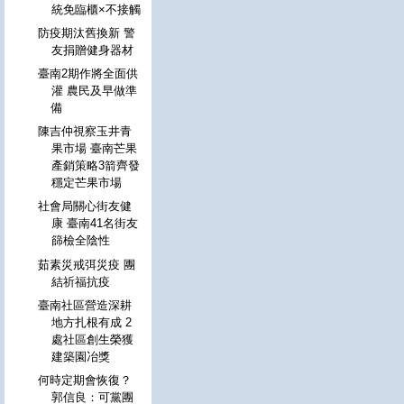
統免臨櫃×不接觸
防疫期汰舊換新 警
友捐贈健身器材
臺南2期作將全面供
灌 農民及早做準
備
陳吉仲視察玉井青
果市場 臺南芒果
產銷策略3箭齊發
穩定芒果市場
社會局關心街友健
康 臺南41名街友
篩檢全陰性
茹素災戒弭災疫 團
結祈福抗疫
臺南社區營造深耕
地方扎根有成 2
處社區創生榮獲
建築園冶獎
何時定期會恢復？
郭信良：可黨團