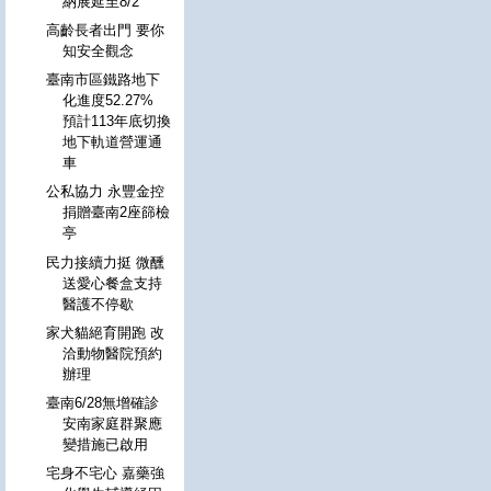
納展延至8/2
高齡長者出門 要你
知安全觀念
臺南市區鐵路地下
化進度52.27%
預計113年底切換
地下軌道營運通
車
公私協力 永豐金控
捐贈臺南2座篩檢
亭
民力接續力挺 微醺
送愛心餐盒支持
醫護不停歇
家犬貓絕育開跑 改
洽動物醫院預約
辦理
臺南6/28無增確診
安南家庭群聚應
變措施已啟用
宅身不宅心 嘉藥強