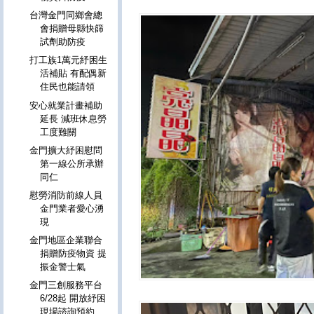
台灣金門同鄉會總
會捐贈母縣快篩
試劑助防疫
打工族1萬元紓困生
活補貼 有配偶新
住民也能請領
安心就業計畫補助
延長 減班休息勞
工度難關
金門擴大紓困慰問
第一線公所承辦
同仁
慰勞消防前線人員
金門業者愛心湧
現
金門地區企業聯合
捐贈防疫物資 提
振金警士氣
金門三創服務平台
6/28起 開放紓困
現場諮詢預約