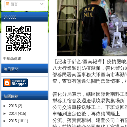
留言
QR CODE
中華鱻傳媒
【記者于郁金/臺南報導】疫情嚴峻
八大行業類別防疫鬆懈，善化警分
每日新聞
部移民署南區事務大隊臺南市專勤
查，查察有無違法關門營業情事，
善化分局表示，轄區因臨近南科工
新聞回顧
型移工宿舍及週邊環境易聚集場所
►
2013
(2)
公司交通車接送移工上、下班返回
車輛到達定位後，再依續間隔上、
►
2014
(415)
分流、落實實聯制、建置公司自有
►
2015
(1811)
險；並協請仲介公司向移工宣導三