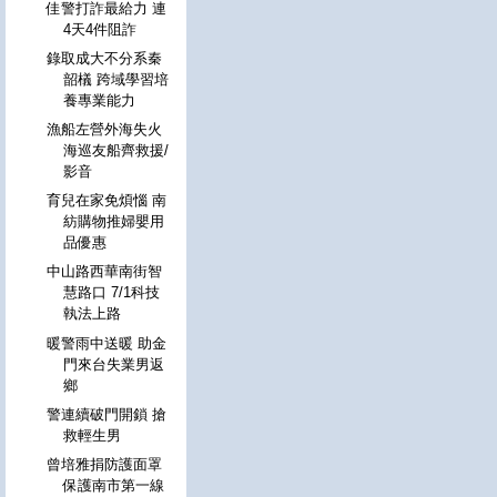
佳警打詐最給力 連
4天4件阻詐
錄取成大不分系秦
韶檥 跨域學習培
養專業能力
漁船左營外海失火
海巡友船齊救援/
影音
育兒在家免煩惱 南
紡購物推婦嬰用
品優惠
中山路西華南街智
慧路口 7/1科技
執法上路
暖警雨中送暖 助金
門來台失業男返
鄉
警連續破門開鎖 搶
救輕生男
曾培雅捐防護面罩
保護南市第一線