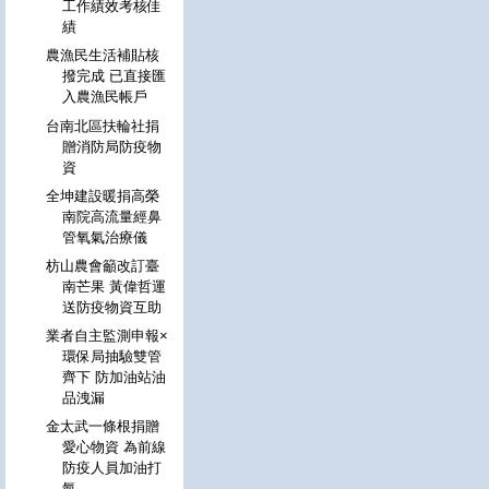
工作績效考核佳
績
農漁民生活補貼核
撥完成 已直接匯
入農漁民帳戶
台南北區扶輪社捐
贈消防局防疫物
資
全坤建設暖捐高榮
南院高流量經鼻
管氧氣治療儀
枋山農會籲改訂臺
南芒果 黃偉哲運
送防疫物資互助
業者自主監測申報×
環保局抽驗雙管
齊下 防加油站油
品洩漏
金太武一條根捐贈
愛心物資 為前線
防疫人員加油打
氣