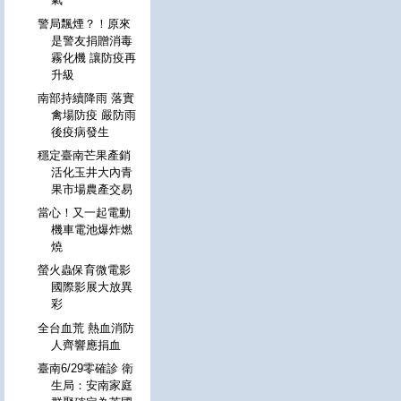
警局飄煙？！原來
是警友捐贈消毒
霧化機 讓防疫再
升級
南部持續降雨 落實
禽場防疫 嚴防雨
後疫病發生
穩定臺南芒果產銷
活化玉井大內青
果市場農產交易
當心！又一起電動
機車電池爆炸燃
燒
螢火蟲保育微電影
國際影展大放異
彩
全台血荒 熱血消防
人齊響應捐血
臺南6/29零確診 衛
生局：安南家庭