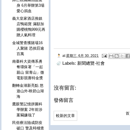
身 6月舉辦第3場
愛心捐血
義大皇家酒店推鎮
店鴨箱寶 滿額加
購櫻桃鴨999元再
贈人氣料理
金城警查獲賭場16
人聚賭 恐挨罰逾
百萬
at
星期三, 6月 30, 2021
南臺科大資傳系勇
Labels:
新聞總覽-社會
奪環保署「一起
親山 留青山」微
電影競賽特金獎
翻轉金湖新亮點 悠
沒有留言:
遊山外‧映碧山湖
海
發佈留言
鷹眼警記憶拼圖科
學辦案 2年前涉
首
案竊嫌哉了
較新的文章
民俗療法險成防疫
破口 警及時稽查