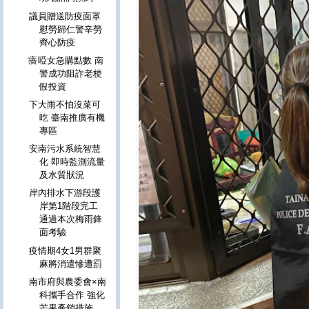
議員贈送防疫面罩
慰勞歸仁警辛勞
齊心防疫
瘖啞女急購點數 南
警成功阻詐老梗
假投資
下大雨不怕沒菜可
吃 臺南推廣有機
專區
安南污水系統智慧
化 即時監測流量
及水質狀況
岸內排水下游段護
岸第1階段完工
通過本次梅雨鋒
面考驗
疫情期4女1男群聚
麻將消遣慘遭罰
南市府與農委會×南
科攜手合作 強化
芒果產銷措施