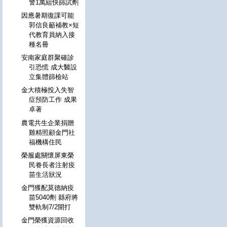
警1萬組快篩試劑
因應暑期復課可能
郭信良籲補教×短
代教育員納入接
種名冊
安南家庭群聚確診
引恐慌 成大醫設
立集體篩檢站
金大積極投入失智
症預防工作 成果
卓著
農電共生企業捐贈
雞精照顧金門社
福機構住民
榮服處關懷屏東榮
民眷長者注射疫
苗生活狀況
金門獲配莫德納疫
苗5040劑 縣府將
雙軌制7/2開打
金門榮獲資源回收