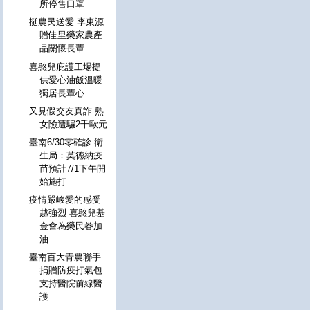
所停售口罩
挺農民送愛 李東源
贈佳里榮家農產
品關懷長輩
喜憨兒庇護工場提
供愛心油飯溫暖
獨居長輩心
又見假交友真詐 熟
女險遭騙2千歐元
臺南6/30零確診 衛
生局：莫德納疫
苗預計7/1下午開
始施打
疫情嚴峻愛的感受
越強烈 喜憨兒基
金會為榮民眷加
油
臺南百大青農聯手
捐贈防疫打氣包
支持醫院前線醫
護