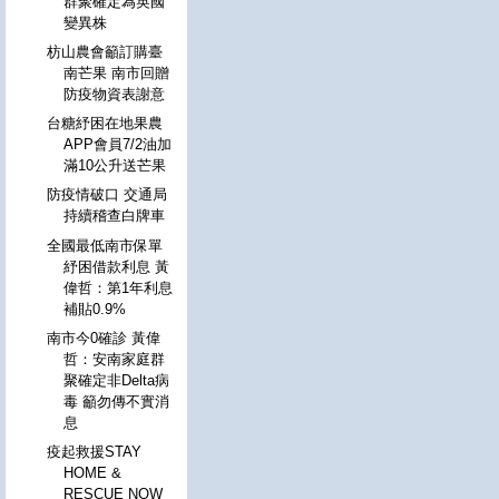
群聚確定為英國
變異株
枋山農會籲訂購臺
南芒果 南市回贈
防疫物資表謝意
台糖紓困在地果農
APP會員7/2油加
滿10公升送芒果
防疫情破口 交通局
持續稽查白牌車
全國最低南市保單
紓困借款利息 黃
偉哲：第1年利息
補貼0.9%
南市今0確診 黃偉
哲：安南家庭群
聚確定非Delta病
毒 籲勿傳不實消
息
疫起救援STAY
HOME &
RESCUE NOW