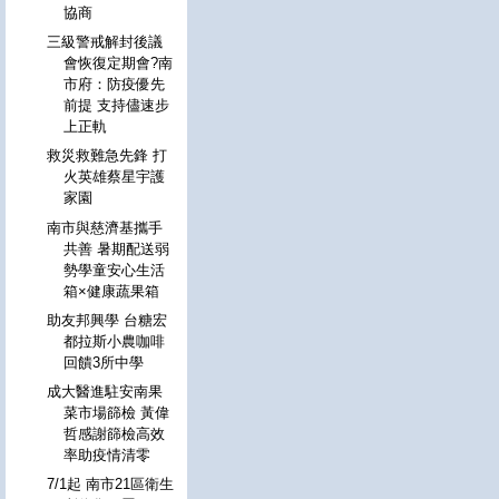
協商
三級警戒解封後議
會恢復定期會?南
市府：防疫優先
前提 支持儘速步
上正軌
救災救難急先鋒 打
火英雄蔡星宇護
家園
南市與慈濟基攜手
共善 暑期配送弱
勢學童安心生活
箱×健康蔬果箱
助友邦興學 台糖宏
都拉斯小農咖啡
回饋3所中學
成大醫進駐安南果
菜市場篩檢 黃偉
哲感謝篩檢高效
率助疫情清零
7/1起 南市21區衛生