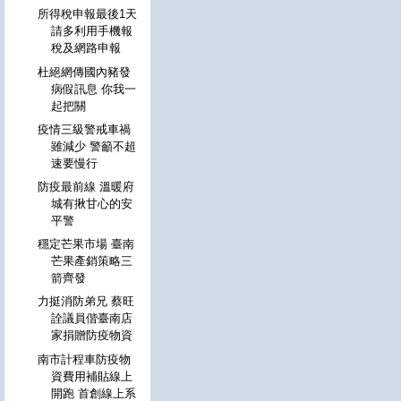
所得稅申報最後1天
請多利用手機報
稅及網路申報
杜絕網傳國內豬發
病假訊息 你我一
起把關
疫情三級警戒車禍
雖減少 警籲不超
速要慢行
防疫最前線 溫暖府
城有揪甘心的安
平警
穩定芒果市場 臺南
芒果產銷策略三
箭齊發
力挺消防弟兄 蔡旺
詮議員偕臺南店
家捐贈防疫物資
南市計程車防疫物
資費用補貼線上
開跑 首創線上系