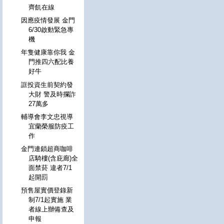
齊飢在線
因應疫情發展 金門
6/30啟動緊急專
機
年隻健康靠你我 金
門推四六配比養
好牛
誆投資生前契約發
大財 警及時攔詐
27萬多
輔導會李文忠視導
宜蘭榮服防疫工
作
金門連鎖超商咖啡
店騎樓(含庇廊)全
面禁菸 違者7/1
起開罰
預售屋實價登錄新
制7/1起實施 業
者線上辦備查及
申報