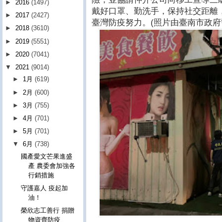
►
2016
(1497)
戴好口罩、勤洗手，保持社交距離
►
2017
(2427)
臺灣防疫努力。(照片由臺南市政府
►
2018
(3610)
►
2019
(5551)
►
2020
(7041)
▼
2021
(9014)
►
1月
(619)
►
2月
(600)
►
3月
(755)
►
4月
(701)
►
5月
(701)
▼
6月
(738)
國產愛文芒果進盛
產 農委會加強各
行銷措施
守護嘉人 疫起加
油！
榮欣志工善行 捐贈
物資齊防疫