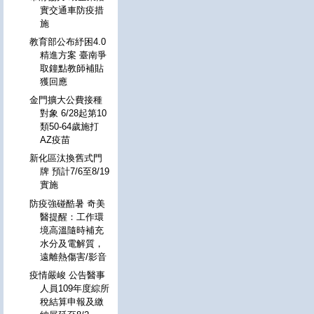
實交通車防疫措
施
教育部公布紓困4.0
精進方案 臺南爭
取鐘點教師補貼
獲回應
金門擴大公費接種
對象 6/28起第10
類50-64歲施打
AZ疫苗
新化區汰換舊式門
牌 預計7/6至8/19
實施
防疫強碰酷暑 奇美
醫提醒：工作環
境高溫隨時補充
水分及電解質，
遠離熱傷害/影音
疫情嚴峻 公告醫事
人員109年度綜所
稅結算申報及繳