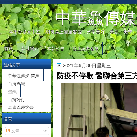
automaty do gier
中華鱻傳媒
本平台多元中立，期盼為正能量發聲，分享美好、美麗、美學，
首頁
報社簡介
本報公告
線上記者名單
連結分享
2021年6月30日星期三
防疫不停歇 警聯合第三
中華鱻傳媒-首頁
台灣高鐵
臺鐵
台灣好行
嘉南藥理大學
首頁
文章