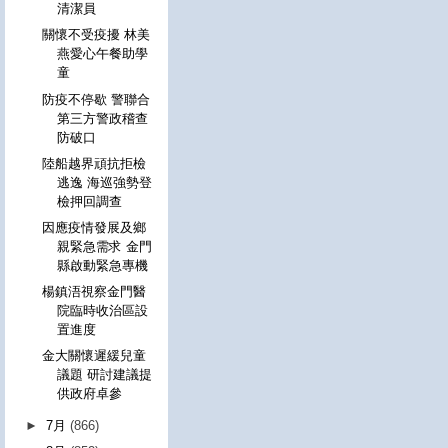
清潔員
關懷不受疫擾 林美
燕愛心午餐助學
童
防疫不停歇 警聯合
第三方警政稽查
防破口
陸船越界頑抗拒檢
逃逸 海巡強勢登
檢押回調查
因應疫情發展及鄉
親緊急需求 金門
縣啟動緊急專機
楊鎮浯視察金門醫
院臨時收治區設
置進度
金大關懷遲緩兒童
議題 研討建議提
供政府卓參
►
7月
(866)