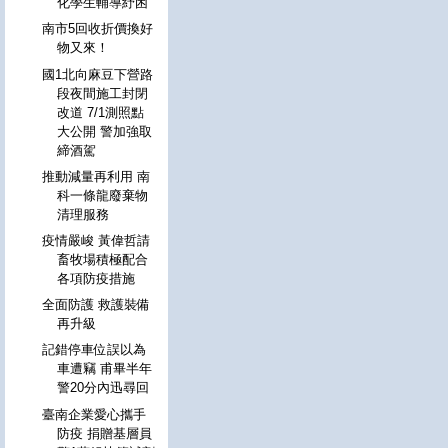
化學生輔導紓困
南市5回收折價換好
物又來！
國1北向麻豆下營路
段夜間施工封閉
改道 7/1測照點
大公開 警加強取
締酒駕
推動減量再利用 南
科一條龍廢棄物
清理服務
疫情嚴峻 黃偉哲請
畜牧場積極配合
各項防疫措施
全面防護 救護裝備
再升級
記錯停車位誤以為
車遭竊 甫畢半年
警20分內迅尋回
臺南企業愛心攜手
防疫 捐贈基層員