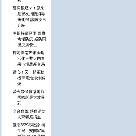
警局飄煙？！原來
是警友捐贈消毒
霧化機 讓防疫再
升級
南部持續降雨 落實
禽場防疫 嚴防雨
後疫病發生
穩定臺南芒果產銷
活化玉井大內青
果市場農產交易
當心！又一起電動
機車電池爆炸燃
燒
螢火蟲保育微電影
國際影展大放異
彩
全台血荒 熱血消防
人齊響應捐血
臺南6/29零確診 衛
生局：安南家庭