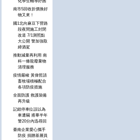
化學生輔導紓困
南市5回收折價換好
物又來！
國1北向麻豆下營路
段夜間施工封閉
改道 7/1測照點
大公開 警加強取
締酒駕
推動減量再利用 南
科一條龍廢棄物
清理服務
疫情嚴峻 黃偉哲請
畜牧場積極配合
各項防疫措施
全面防護 救護裝備
再升級
記錯停車位誤以為
車遭竊 甫畢半年
警20分內迅尋回
臺南企業愛心攜手
防疫 捐贈基層員