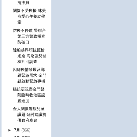
清潔員
關懷不受疫擾 林美
燕愛心午餐助學
童
防疫不停歇 警聯合
第三方警政稽查
防破口
陸船越界頑抗拒檢
逃逸 海巡強勢登
檢押回調查
因應疫情發展及鄉
親緊急需求 金門
縣啟動緊急專機
楊鎮浯視察金門醫
院臨時收治區設
置進度
金大關懷遲緩兒童
議題 研討建議提
供政府卓參
►
7月
(866)