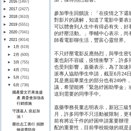
►
2016
(1497)
►
2017
(2427)
參加學生回饋說：「在疫情之下還
►
2018
(3610)
對影片的講解，知道了電影中要表
►
2019
(5551)
可以體會到人生中有得必有失，好
►
2020
(7041)
的紓壓活動。」學輔中心表示，尚
師看電影聊生活，豐富心靈世界。
▼
2021
(9014)
►
1月
(619)
不只紓壓電影反應熱烈，與學生密切
►
2月
(600)
案也刻不容緩，疫情衝擊下，許多
►
3月
(755)
也受到影響，嘉藥表示，為了加速
►
4月
(701)
派專人協助學生申請，截至6月24
►
5月
(701)
其是應屆畢業生的部分也有249件
▼
6月
(738)
議，希望能將「緊急紓困助學金」
國產愛文芒果進盛
送到需要的同學手中。
產 農委會加強各
行銷措施
嘉藥學務長董志明表示，新冠三級
守護嘉人 疫起加
月，許多同學不只活動被限制，更
油！
前有將近千件的紓困申請案要辦理
榮欣志工善行 捐贈
配的重要性，目前學校能做的就是
物資齊防疫