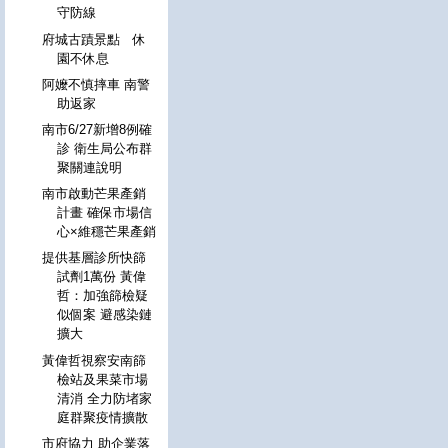
守防線
府城古蹟景點 休
園不休息
阿嬤不慎摔車 南警
助返家
南市6/27新增8例確
診 衛生局公布群
聚關連說明
南市啟動芒果產銷
計畫 確保市場信
心×維穩芒果產銷
提供基層診所快篩
試劑1萬份 黃偉
哲：加強篩檢疑
似個案 避感染鏈
擴大
黃偉哲視察安南篩
檢站及果菜市場
清消 全力防堵家
庭群聚疫情擴散
市府協力 助企業落