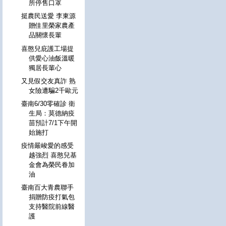
所停售口罩
挺農民送愛 李東源
贈佳里榮家農產
品關懷長輩
喜憨兒庇護工場提
供愛心油飯溫暖
獨居長輩心
又見假交友真詐 熟
女險遭騙2千歐元
臺南6/30零確診 衛
生局：莫德納疫
苗預計7/1下午開
始施打
疫情嚴峻愛的感受
越強烈 喜憨兒基
金會為榮民眷加
油
臺南百大青農聯手
捐贈防疫打氣包
支持醫院前線醫
護