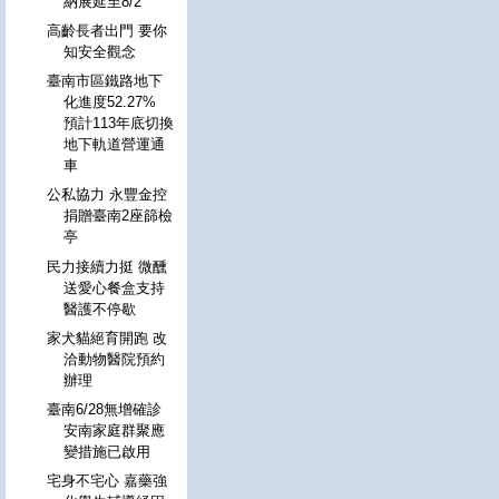
納展延至8/2
高齡長者出門 要你
知安全觀念
臺南市區鐵路地下
化進度52.27%
預計113年底切換
地下軌道營運通
車
公私協力 永豐金控
捐贈臺南2座篩檢
亭
民力接續力挺 微醺
送愛心餐盒支持
醫護不停歇
家犬貓絕育開跑 改
洽動物醫院預約
辦理
臺南6/28無增確診
安南家庭群聚應
變措施已啟用
宅身不宅心 嘉藥強