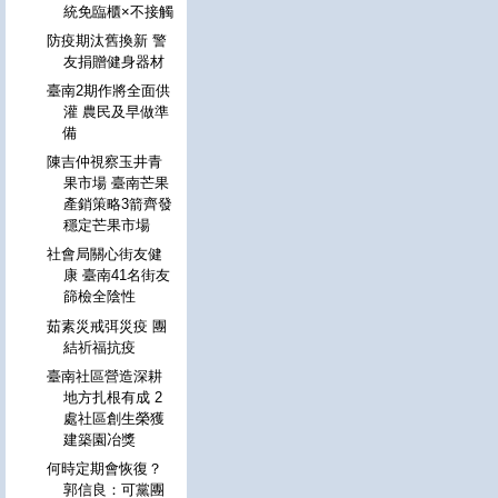
統免臨櫃×不接觸
防疫期汰舊換新 警
友捐贈健身器材
臺南2期作將全面供
灌 農民及早做準
備
陳吉仲視察玉井青
果市場 臺南芒果
產銷策略3箭齊發
穩定芒果市場
社會局關心街友健
康 臺南41名街友
篩檢全陰性
茹素災戒弭災疫 團
結祈福抗疫
臺南社區營造深耕
地方扎根有成 2
處社區創生榮獲
建築園冶獎
何時定期會恢復？
郭信良：可黨團