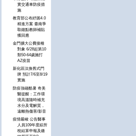
實交通車防疫措
施
教育部公布紓困4.0
精進方案 臺南爭
取鐘點教師補貼
獲回應
金門擴大公費接種
對象 6/28起第10
類50-64歲施打
AZ疫苗
新化區汰換舊式門
牌 預計7/6至8/19
實施
防疫強碰酷暑 奇美
醫提醒：工作環
境高溫隨時補充
水分及電解質，
遠離熱傷害/影音
疫情嚴峻 公告醫事
人員109年度綜所
稅結算申報及繳