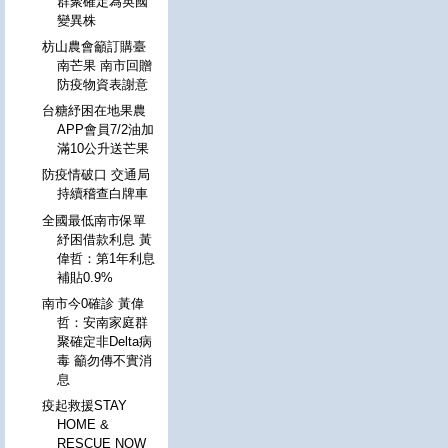
群聚確定為英國
變異株
枋山農會籲訂購臺
南芒果 南市回贈
防疫物資表謝意
台糖紓困在地果農
APP會員7/2油加
滿10公升送芒果
防疫情破口 交通局
持續稽查白牌車
全國最低南市保單
紓困借款利息 黃
偉哲：第1年利息
補貼0.9%
南市今0確診 黃偉
哲：安南家庭群
聚確定非Delta病
毒 籲勿傳不實消
息
疫起救援STAY
HOME &
RESCUE NOW