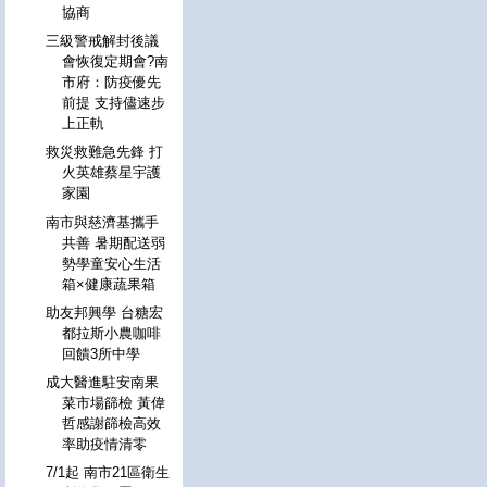
協商
三級警戒解封後議
會恢復定期會?南
市府：防疫優先
前提 支持儘速步
上正軌
救災救難急先鋒 打
火英雄蔡星宇護
家園
南市與慈濟基攜手
共善 暑期配送弱
勢學童安心生活
箱×健康蔬果箱
助友邦興學 台糖宏
都拉斯小農咖啡
回饋3所中學
成大醫進駐安南果
菜市場篩檢 黃偉
哲感謝篩檢高效
率助疫情清零
7/1起 南市21區衛生