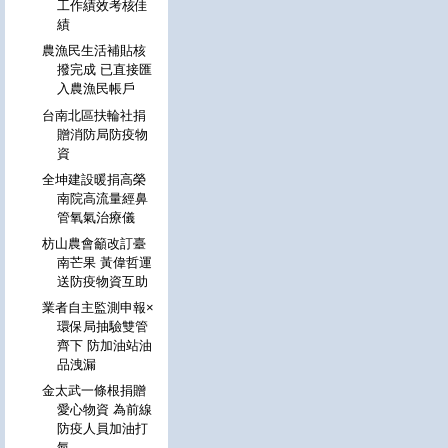
工作績效考核佳
績
農漁民生活補貼核
撥完成 已直接匯
入農漁民帳戶
台南北區扶輪社捐
贈消防局防疫物
資
全坤建設暖捐高榮
南院高流量經鼻
管氧氣治療儀
枋山農會籲改訂臺
南芒果 黃偉哲運
送防疫物資互助
業者自主監測申報×
環保局抽驗雙管
齊下 防加油站油
品洩漏
金太武一條根捐贈
愛心物資 為前線
防疫人員加油打
氣