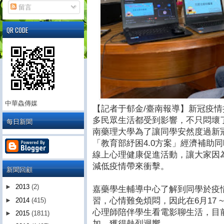
留言
QR CODE
中華鱻傳媒
【記者于郁金/臺南報導】新冠疫
多民眾生活都受到影響，不只悶壞
每日新聞
南藥理大學為了讓同學安然度過新
「教育部紓困4.0方案」經濟補助
線上心理健康促進活動，讓大家因
減低疫情帶來衝擊。
新聞回顧
►
2013
(2)
嘉藥學生輔導中心了解到同學於疫
習，心情難免煩悶，因此在6月17 
►
2014
(415)
心理師陪伴學生看電影聊生活，目前
►
2015
(1811)
加，獲得熱烈迴響。