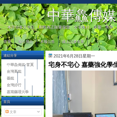
automaty do gier
中華鱻傳媒
本平台多元中立，期盼為正能量發聲，分享美好、美麗、美學，
首頁
報社簡介
本報公告
線上記者名單
連結分享
2021年6月28日星期一
宅身不宅心 嘉藥強化學
中華鱻傳媒-首頁
台灣高鐵
臺鐵
台灣好行
嘉南藥理大學
首頁
文章