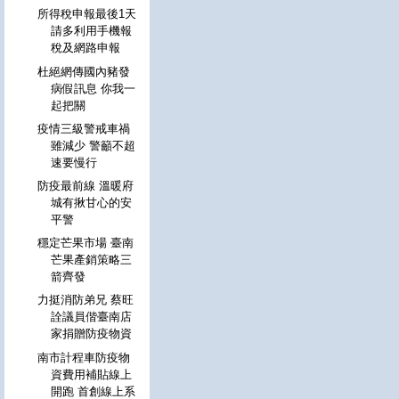
所得稅申報最後1天
請多利用手機報
稅及網路申報
杜絕網傳國內豬發
病假訊息 你我一
起把關
疫情三級警戒車禍
雖減少 警籲不超
速要慢行
防疫最前線 溫暖府
城有揪甘心的安
平警
穩定芒果市場 臺南
芒果產銷策略三
箭齊發
力挺消防弟兄 蔡旺
詮議員偕臺南店
家捐贈防疫物資
南市計程車防疫物
資費用補貼線上
開跑 首創線上系