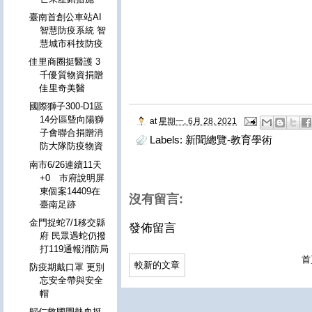
臺南首創公車站AI
智慧防疫系統 智
慧城市科技防疫
佳里商圈挺醫護 3
千優質物資捐贈
佳里奇美醫
國際獅子300-D1區
14分區曁向陽獅
at
星期一, 6月 28, 2021
子會聯合捐贈消
Labels:
新聞總覽-教育學術
防大隊防疫物資
南市6/26連續11天
+0 市府說明屏
東個案14409在
沒有留言:
臺南足跡
金門捉蛇7/1移交縣
發佈留言
府 民眾遇蛇仍撥
打119通報消防局
首
較新的文章
防疫期戴口罩 更別
忘安全帶與安全
帽
歸仁救國團熱血挺