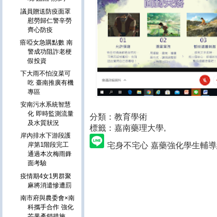
議員贈送防疫面罩
慰勞歸仁警辛勞
齊心防疫
瘖啞女急購點數 南
警成功阻詐老梗
假投資
下大雨不怕沒菜可
吃 臺南推廣有機
專區
安南污水系統智慧
化 即時監測流量
分類：教育學術
及水質狀況
標籤：嘉南藥理大學
,
岸內排水下游段護
宅身不宅心 嘉藥強化學生輔
岸第1階段完工
通過本次梅雨鋒
面考驗
疫情期4女1男群聚
麻將消遣慘遭罰
南市府與農委會×南
科攜手合作 強化
芒果產銷措施