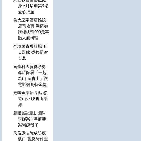
身 6月舉辦第3場
愛心捐血
義大皇家酒店推鎮
店鴨箱寶 滿額加
購櫻桃鴨999元再
贈人氣料理
金城警查獲賭場16
人聚賭 恐挨罰逾
百萬
南臺科大資傳系勇
奪環保署「一起
親山 留青山」微
電影競賽特金獎
翻轉金湖新亮點 悠
遊山外‧映碧山湖
海
鷹眼警記憶拼圖科
學辦案 2年前涉
案竊嫌哉了
民俗療法險成防疫
破口 警及時稽查