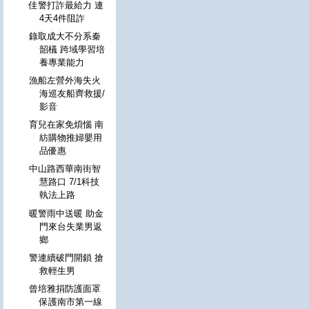
佳警打詐最給力 連
4天4件阻詐
錄取成大不分系秦
韶檥 跨域學習培
養專業能力
漁船左營外海失火
海巡友船齊救援/
影音
育兒在家免煩惱 南
紡購物推婦嬰用
品優惠
中山路西華南街智
慧路口 7/1科技
執法上路
暖警雨中送暖 助金
門來台失業男返
鄉
警連續破門開鎖 搶
救輕生男
曾培雅捐防護面罩
保護南市第一線