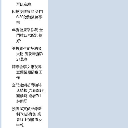
齊飢在線
因應疫情發展 金門
6/30啟動緊急專
機
年隻健康靠你我 金
門推四六配比養
好牛
誆投資生前契約發
大財 警及時攔詐
27萬多
輔導會李文忠視導
宜蘭榮服防疫工
作
金門連鎖超商咖啡
店騎樓(含庇廊)全
面禁菸 違者7/1
起開罰
預售屋實價登錄新
制7/1起實施 業
者線上辦備查及
申報