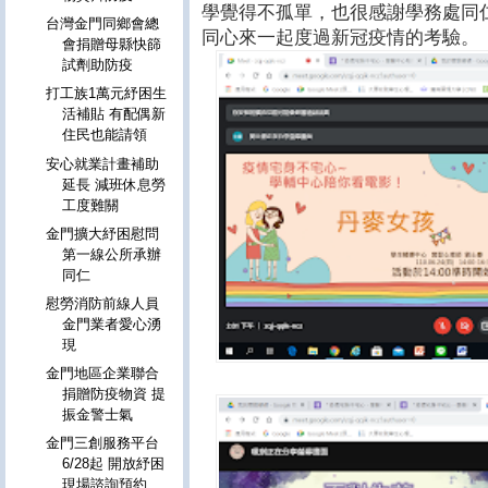
學覺得不孤單，也很感謝學務處同
台灣金門同鄉會總
同心來一起度過新冠疫情的考驗。
會捐贈母縣快篩
試劑助防疫
打工族1萬元紓困生
活補貼 有配偶新
住民也能請領
安心就業計畫補助
延長 減班休息勞
工度難關
金門擴大紓困慰問
第一線公所承辦
同仁
慰勞消防前線人員
金門業者愛心湧
現
金門地區企業聯合
捐贈防疫物資 提
振金警士氣
金門三創服務平台
6/28起 開放紓困
現場諮詢預約