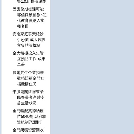
警1萬組快篩試劑
因應暑期復課可能
郭信良籲補教×短
代教育員納入接
種名冊
安南家庭群聚確診
引恐慌 成大醫設
立集體篩檢站
金大積極投入失智
症預防工作 成果
卓著
農電共生企業捐贈
雞精照顧金門社
福機構住民
榮服處關懷屏東榮
民眷長者注射疫
苗生活狀況
金門獲配莫德納疫
苗5040劑 縣府將
雙軌制7/2開打
金門榮獲資源回收