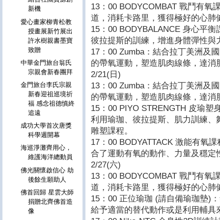
13：00 BODYCOMBAT 戰
新機
道，消耗卡路里，獲得極好的心肺
愛心畫家柳青松教
15：00 BODYBALANCE 身
授畫展新竹展出
彼拉提斯的訓練，增進身體彈性與
許水樹親書墨寶
致贈
17：00 Zumba：結合拉丁美
的帶氧運動，塑造肌肉線條，達消
中華金門旅台翁氏
宗親會新春團拜
2/21(日)
13：00 Zumba：結合拉丁美
金門旅台李氏宗親
新春迎祖巡境祈
的帶氧運動，塑造肌肉線條，達消
福 感念祖德慎終
15：00 PIYO STRENGTH 皮
追遠
利用瑜珈、彼拉提斯、肌力訓練、
成功大學首次唐獎
雕塑課程。
科學週開幕
17：00 BODYATTACK 激能
海巡淨灘齊用心，
合了運動有氧的動作、力量及穩定
維護海洋總動員
2/27(六)
佛光關懷啟信心 劫
13：00 BODYCOMBAT 戰
後餘生願助人
道，消耗卡路里，獲得極好的心肺
佛首回歸 星雲大師
15：00 正位瑜珈 (請自備瑜珈
捐贈北齊佛首造
給予適當的替代動作或是利用輔具
像