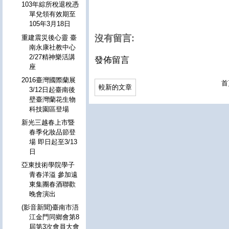
103年綜所稅退稅憑
單兌領有效期至
105年3月18日
沒有留言:
重建震災後心靈 臺
南永康社教中心
2/27精神樂活講
發佈留言
座
2016臺灣國際蘭展
首
較新的文章
3/12日起臺南後
壁臺灣蘭花生物
科技園區登場
新光三越春上市暨
春季化妝品節登
場 即日起至3/13
日
亞東技術學院學子
青春洋溢 參加遠
東集團春酒聯歡
晚會演出
(影音新聞)臺南市浯
江金門同鄉會第8
屆第3次會員大會