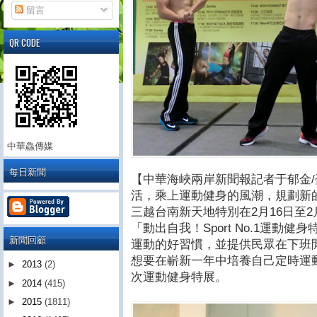
留言
QR CODE
中華鱻傳媒
每日新聞
【中華海峽兩岸新聞報記者于郁金
活，乘上運動健身的風潮，規劃新
三越台南新天地特別在2月16日至2
「動出自我！Sport No.1運動
新聞回顧
運動的好習慣，並提供民眾在下班
想要在嶄新一年中培養自己定時運
►
2013
(2)
次運動健身特展。
►
2014
(415)
►
2015
(1811)