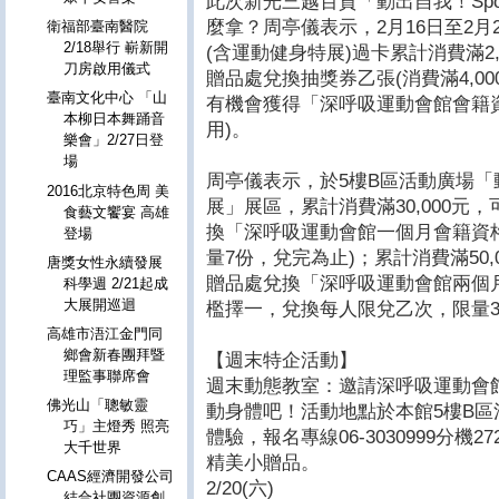
此次新光三越百貨「動出自我！Spor
麼拿？周亭儀表示，2月16日至2月
衛福部臺南醫院
2/18舉行 嶄新開
(含運動健身特展)過卡累計消費滿2
刀房啟用儀式
贈品處兌換抽獎券乙張(消費滿4,0
臺南文化中心 「山
有機會獲得「深呼吸運動會館會籍
本柳日本舞踊音
用)。
樂會」2/27日登
場
周亭儀表示，於5樓B區活動廣場「動出
2016北京特色周 美
展」展區，累計消費滿30,000元
食藝文饗宴 高雄
換「深呼吸運動會館一個月會籍資
登場
量7份，兌完為止)；累計消費滿50,
唐獎女性永續發展
贈品處兌換「深呼吸運動會館兩個
科學週 2/21起成
大展開巡迴
檻擇一，兌換每人限兌乙次，限量
高雄市浯江金門同
鄉會新春團拜暨
【週末特企活動】
理監事聯席會
週末動態教室：邀請深呼吸運動會
佛光山「聰敏靈
動身體吧！活動地點於本館5樓B
巧」主燈秀 照亮
體驗，報名專線06-3030999分機
大千世界
精美小贈品。
CAAS經濟開發公司
2/20(六)
結合社團資源創