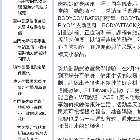
碳中毒的急救步
肉媽媽健身講座」喔！周亭儀表示
驟 避免缺氧造成
堂的「動態教室」，邀請深呼吸運
腦死
BODYCOMBAT戰鬥有氧、BODY
臺中豐原住宅凌晨
PIYO™皮瑜塑身、BODYATTACK
火警 4名傷者嗆
計劃課程、正位瑜珈等，課程有結
傷
等肌肉伸展，以簡單趣味的動作，
金門大學清寒學生
心血管功能，有興趣參與的民眾可
車禍重傷 楊鎮
浯與地方鄉老慰
精美小贈品。
問探視
咳嗽是困擾您還是
除規劃動態教室教學體驗，在2月28
保護您
到現場分享健身、健康生活的訣竅
成大生醫黑客松 要
制，訓練出產後也不復胖的好身材，筋肉
負起生醫創新責
適能教練、Fit Taiwan培訓教官
任
能協會）WT認證、ACE（美國運
金門民代陳向鑫回
享如何鍛鍊健康好生活，活動當天
饋母校正義國
民眾可把握機會報名。結合娛樂，於會
小 致贈環保紙
玩樂也是另一種運動方式，週末22
花燈
揮灑汗水的好機會！
十方之愛元宵點燈
祈福活動 祈願大
眾平安喜樂