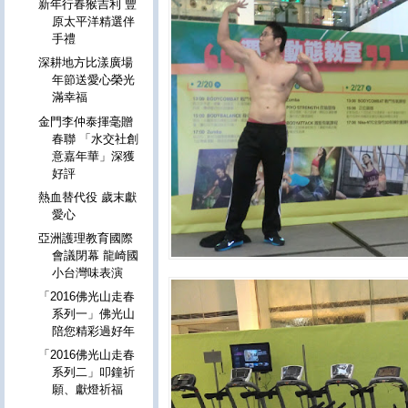
新年行春猴吉利 豐
原太平洋精選伴
手禮
深耕地方比漾廣場
年節送愛心榮光
滿幸福
金門李仲泰揮毫贈
春聯 「水交社創
意嘉年華」深獲
好評
熱血替代役 歲末獻
愛心
亞洲護理教育國際
會議閉幕 龍崎國
小台灣味表演
「2016佛光山走春
系列一」佛光山
陪您精彩過好年
「2016佛光山走春
系列二」叩鐘祈
願、獻燈祈福