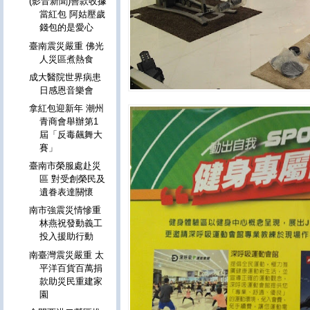
(影音新聞)善款收據
當紅包 阿姑壓歲
錢包的是愛心
臺南震災嚴重 佛光
人災區煮熱食
成大醫院世界病患
日感恩音樂會
拿紅包迎新年 潮州
青商會舉辦第1
屆「反毒飆舞大
賽」
臺南市榮服處赴災
區 對受創榮民及
遺眷表達關懷
南市強震災情慘重
林燕祝發動義工
投入援助行動
南臺灣震災嚴重 太
平洋百貨百萬捐
款助災民重建家
園