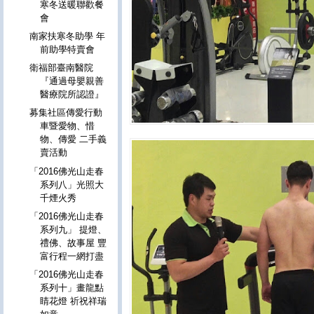
寒冬送暖聯歡餐
會
南家扶寒冬助學 年
前助學特賣會
衛福部臺南醫院
『通過母嬰親善
醫療院所認證』
募集社區傳愛行動
車暨愛物、惜
物、傳愛 二手義
賣活動
「2016佛光山走春
系列八」光照大
千煙火秀
「2016佛光山走春
系列九」 提燈、
禮佛、故事屋 豐
富行程一網打盡
「2016佛光山走春
系列十」畫龍點
睛花燈 祈祝祥瑞