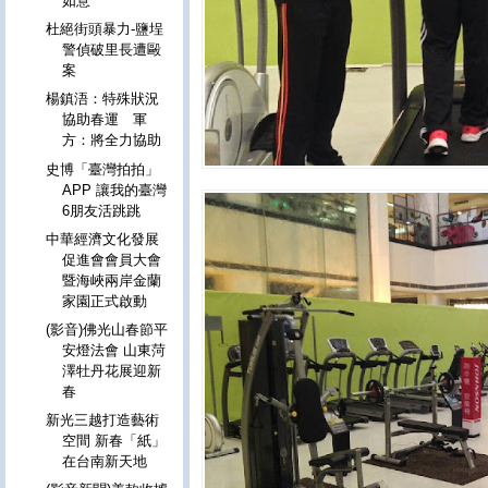
如意
杜絕街頭暴力-鹽埕
警偵破里長遭毆
案
楊鎮浯：特殊狀況
協助春運 軍
方：將全力協助
史博「臺灣拍拍」
APP 讓我的臺灣
6朋友活跳跳
中華經濟文化發展
促進會會員大會
暨海峽兩岸金蘭
家園正式啟動
(影音)佛光山春節平
安燈法會 山東菏
澤牡丹花展迎新
春
新光三越打造藝術
空間 新春「紙」
在台南新天地