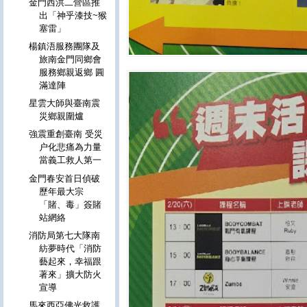
金門西洪二營區推
出「神乎漆技~猴
塞雷」
楊鎮浯服務團隊及
旅南金門同鄉會
服務鄉親返鄉 圓
滿達陣
星雲大師與臺南震
災鄉親圍爐
強震重創臺南 受災
户化悲痛為力量
當義工救人第一
金門春安首日偵破
歷年最大宗
「賭、毒」簽賭
站網絡
消防局第七大隊南
紡夢時代「消防
藝起來，幸福跟
著來」擴大防火
宣導
馬來西亞佛光救護