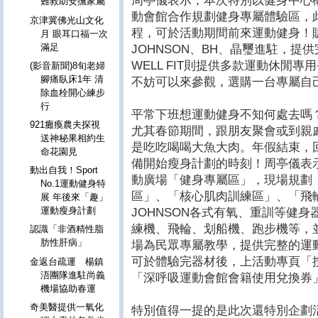
周亭儀表示，本次特別以健身中心
難救助安撫家屬
動會館合作規劃健身專屬體驗區，
京津冀佛光山文化
程，可於活動期間前來運動健身！
月 眼耳口福一次
滿足
JOHNSON、BH、晶璽進駐，
WELL FIT則提供多款運動休閒
(影音新聞)8旬老婦
腳痛臥床1年 清
不妨可以來參觀，選購一台專屬自
除血栓開心練步
行
平常下班想運動健身不知何處去嗎
921癱瘓農夫探視
尤其春節期間，跟朋友聚會或到親
送神秘果相約生
是吃吃喝喝大魚大肉。年假結束，
命花園見
備開始瘦身計劃的時刻！周亭儀表
動出自我！Sport
動廣場「健身專屬區」，現場規劃
No.1運動健身特
區」、「核心肌肉訓練區」、「飛
展 年後來「趣」
運動瘦身計劃
JOHNSON各式有氧、重訓等健身器
練機、飛輪、划船機、跑步機等，
認識「非酒精性脂
肪性肝病」
場為民眾專屬教學，提供完整的運
可於體驗完器材後，上活動專頁「
金返台疏運 楊鎮
浯團隊進駐尚義
「深呼吸運動會館會籍使用兌換券
機場協助春運
奇美醫提供一氧化
特別值得一提的是此次還特別企劃