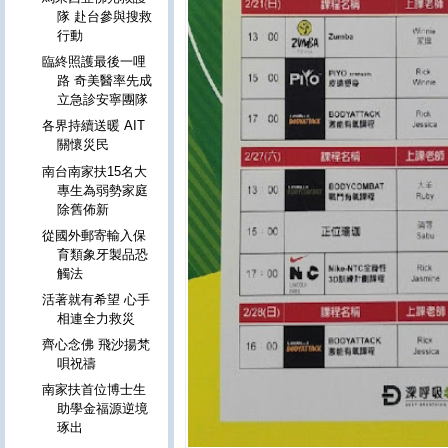
隊 赴台參與搜救
行動
臨終照護最後一哩
路 奇美醫率先成
立急診安寧團隊
各界持續送暖 AIT
關懷災民
南台南家扶15名大
專生為弱勢家庭
除舊佈新
從國外郵寄輸入保
育類象牙製品恐
觸法
活著就有希望 心手
相連全力救災
齊心念佛 飛沙揚梵
唄祝禱
南家扶首位博士生
助學金福源逆境
琢出