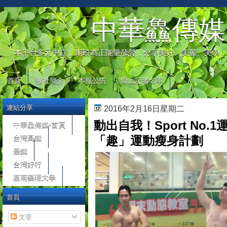
automaty do gier
中華鱻傳媒
本平台多元中立，期盼為正能量發聲，分享美好、美麗、美學，
首頁
報社簡介
本報公告
線上記者名單
連結分享
2016年2月16日星期二
動出自我！Sport No.
中華鱻傳媒-首頁
台灣高鐵
「趣」運動瘦身計劃
臺鐵
台灣好行
嘉南藥理大學
首頁
文章