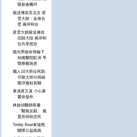
暨新春團拜
親送佛首至北京 星
雲大師：金身合
璧 兩岸和合
星雲大師親送佛首
回歸大陸 兩岸和
合共享慈悲
陽光男險命喪輪下
劫後醫院駐演 琴
聲療癒病患
國人10大癌症死因
可能大部分與細
懸浮微粒有關
鼻涕黃又臭 小心鼻
竇炎發作
林啟禎醫師新書
「醫無反顧」 義
賣所得助災民
Teddy Bear泰迪熊
關懷公益路跑