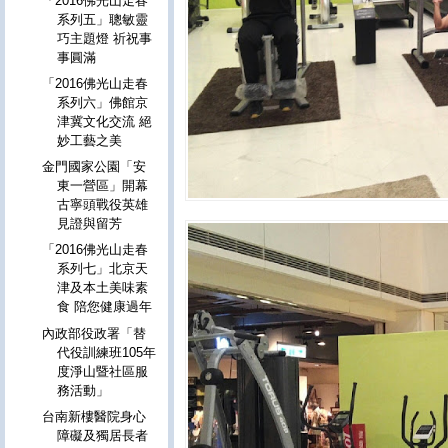
「2016佛光山走春
系列五」聰敏靈
巧主題燈 祈祝事
事圓滿
「2016佛光山走春
系列六」佛館京
津冀文化交流 絕
妙工藝之美
金門國家公園「安
東一營區」開幕
古寧頭戰役英雄
見證與留芳
「2016佛光山走春
系列七」北京天
津及本土美味素
食 陪您健康過年
內政部役政署「替
代役訓練班105年
度淨山暨社區服
務活動」
台南新樓醫院身心
障礙及獨居長者