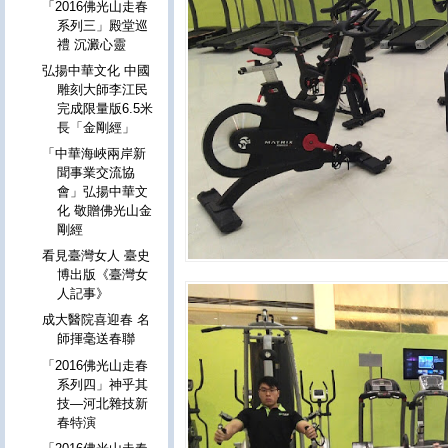
「2016佛光山走春
系列三」殿堂巡
禮 沉澱心靈
弘揚中華文化 中國
雕刻大師李江民
完成限量版6.5米
長「金剛經」
「中華海峽兩岸新
聞事業交流協
會」弘揚中華文
化 敬贈佛光山金
剛經
看見臺灣女人 臺史
博出版《臺灣女
人記事》
成大醫院喜迎春 名
師揮毫送春聯
「2016佛光山走春
系列四」神乎其
技—河北雜技新
春特演