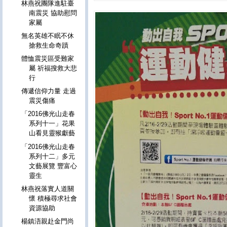
林燕祝團隊進駐臺
南震災 協助慰問
家屬
無名英雄不眠不休
搶救生命奇蹟
體恤震災區受難家
屬 祈福搜救大悲
行
傳遞信仰力量 走過
震災傷痛
「2016佛光山走春
系列十一」花果
山看見靈猴獻藝
「2016佛光山走春
系列十二」多元
文藝展覽 豐富心
靈生
林燕祝落實人道關
懷 積極尋求社會
資源協助
楊鎮浯親赴金門尚