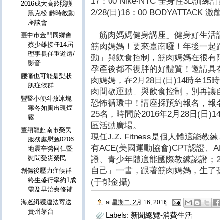
17：00 Nike-NTC 全身性3D訓
2016成大高齡照護
2/28(日)16：00 BODYATTACK
黑克松 齡時啟動
座談會
「筋肉媽媽健身講座」健身好生活
臺中市金門同鄉會
蔡少雄接任14屆
筋肉媽媽！要來臺南囉！年後一起
理事長任重道遠/
動」與飲食控制，筋肉媽媽在很有
影音
孕產後都不復胖的好體質！邀請具有A
腰痛也可能是梨狀
肉媽媽，在2月28日(日)14時至
肌症候群
肉間歇運動」與飲食控制，別再讓
豐醫小便斗放冰塊
恐怖循環中！講座採預約報名，報名專線
寒冬如廁出現煙
25名，時間於2016年2月28日(日)
霧
區活動廣場。
董翔龍赴南市榮民
現任J.Z. Fitness是個人體適能教
服務處慰勉0206
有ACE(美國運動協會)CPT認證、
地震辛勞同仁暨
慰問受災榮民
證、青少年體適能國際教練認證；2
自己」一書，跟著筋肉媽媽，生了
創傷後壓力症候群
終生盛行率約1成
(于郁金攝)
需及早治療修補
海巡緝獲違法寄送
at
星期二, 2月 16, 2016
貴州茅台
Labels:
新聞總覽-消費生活