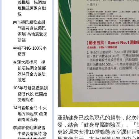
義機場 協調加
班機疏運返台鄉
親
南市榮民服務處慰
問震災身故榮民
家屬 為地震受災
祈福
幸福不NG 100%小
驚喜
春運大霧攪局 楊
鎮浯協調交通部
2/14日全力協助
疏運
105年研發及產業訓
儲替代役 已開始
受理報名
14日霧鎖金門 中央
地方動起來 疏運
運動健身已成為現代的趨勢，此次
創春運高峰
發，結合「健身專屬體驗區」、「
李淑睿發動鄉親雪
更於週末安排10堂動態教室課程
中送炭翁佩詩 急