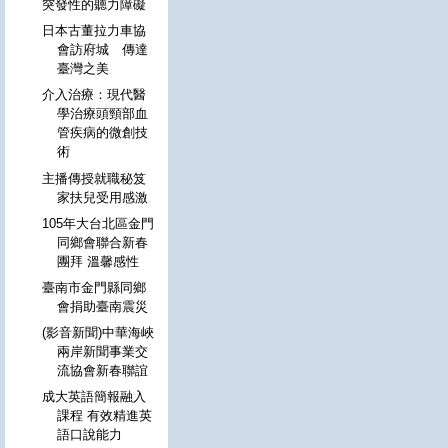
突發性的聽力障礙
日本古董拉力車協
會訪府城 傳達
臺灣之美
介入治療：現代醫
學治療頭頸部血
管疾病的微創技
術
主播傳授就職秘笈
家扶兒受用感激
105年大台北區金門
同鄉會聯合新春
團拜 溫馨感性
臺南市金門縣同鄉
會捐助臺南震災
(影音新聞)中華海峽
兩岸新聞事業交
流協會新春聯誼
成大英語簡報融入
課程 有效精進英
語口說能力