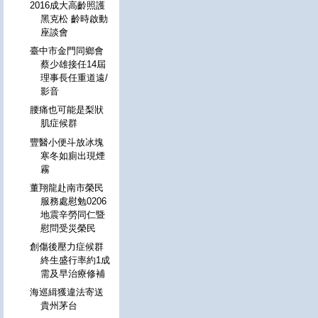
2016成大高齡照護
黑克松 齡時啟動
座談會
臺中市金門同鄉會
蔡少雄接任14屆
理事長任重道遠/
影音
腰痛也可能是梨狀
肌症候群
豐醫小便斗放冰塊
寒冬如廁出現煙
霧
董翔龍赴南市榮民
服務處慰勉0206
地震辛勞同仁暨
慰問受災榮民
創傷後壓力症候群
終生盛行率約1成
需及早治療修補
海巡緝獲違法寄送
貴州茅台