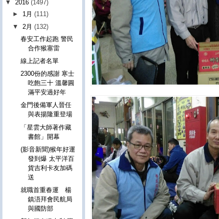
▼
2016
(1497)
►
1月
(111)
▼
2月
(132)
春安工作起跑 警民
合作猴塞雷
線上記者名單
2300份的感謝 寒士
吃飽三十 溫馨圓
滿平安過好年
金門後備軍人晉任
與表揚隆重登場
「星雲大師著作藏
書館」開幕
(影音新聞)猴年好運
發到爆 太平洋百
貨吉利卡友加碼
送
就職首重春運 楊
鎮浯拜會民航局
與國防部