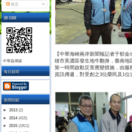
留言
QR CODE
【中華海峽兩岸新聞報記者于郁金/綜
雄市美濃區發生地牛翻身，臺南地
中華鱻傳媒
第一時間啟動災害應變措施，由服
每日新聞
資訊傳遞，對受創之3位榮民及1位
新聞回顧
►
2013
(2)
►
2014
(415)
►
2015
(1811)