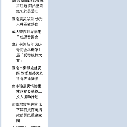
(影音新聞)善款收據
當紅包 阿姑壓歲
錢包的是愛心
臺南震災嚴重 佛光
人災區煮熱食
成大醫院世界病患
日感恩音樂會
拿紅包迎新年 潮州
青商會舉辦第1
屆「反毒飆舞大
賽」
臺南市榮服處赴災
區 對受創榮民及
遺眷表達關懷
南市強震災情慘重
林燕祝發動義工
投入援助行動
南臺灣震災嚴重 太
平洋百貨百萬捐
款助災民重建家
園