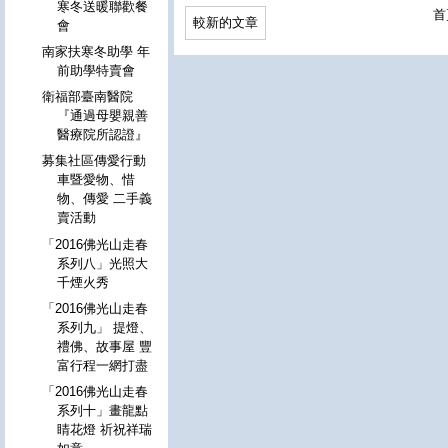
寒冬送暖聯歡餐
首
較新的文章
會
南家扶寒冬助學 年
前助學特賣會
衛福部臺南醫院
『通過母嬰親善
醫療院所認證』
募集社區傳愛行動
車暨愛物、惜
物、傳愛 二手義
賣活動
「2016佛光山走春
系列八」光照大
千煙火秀
「2016佛光山走春
系列九」 提燈、
禮佛、故事屋 豐
富行程一網打盡
「2016佛光山走春
系列十」畫龍點
睛花燈 祈祝祥瑞