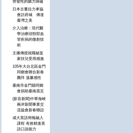
突發性的聽力障礙
日本古董拉力車協
會訪府城 傳達
臺灣之美
介入治療：現代醫
學治療頭頸部血
管疾病的微創技
術
主播傳授就職秘笈
家扶兒受用感激
105年大台北區金門
同鄉會聯合新春
團拜 溫馨感性
臺南市金門縣同鄉
會捐助臺南震災
(影音新聞)中華海峽
兩岸新聞事業交
流協會新春聯誼
成大英語簡報融入
課程 有效精進英
語口說能力