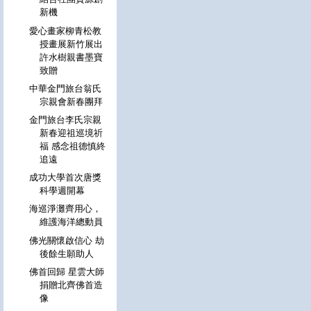
新機
愛心畫家柳青松教
授畫展新竹展出
許水樹親書墨寶
致贈
中華金門旅台翁氏
宗親會新春團拜
金門旅台李氏宗親
新春迎祖巡境祈
福 感念祖德慎終
追遠
成功大學首次唐獎
科學週開幕
海巡淨灘齊用心，
維護海洋總動員
佛光關懷啟信心 劫
後餘生願助人
佛首回歸 星雲大師
捐贈北齊佛首造
像