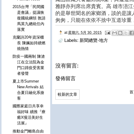
雅靜亦列席出席貴賓。高 雄市浯
2015台灣「民間國
是會議」提議恢
的是舉世聞名的家鄉酒，談的是讓
復國統綱領 敦請
匆匆，只能在依依不捨中互道珍重
馬英九總統任內
落實
at
星期六, 5月 30, 2015
克蘭詩20年資深櫃
Labels:
新聞總覽-地方
長 陳姵如持續燃
燒熱情
防疫一國兩制 陳滄
江在立法院為金
沒有留言:
門口蹄疫受害業
者發聲
發佈留言
夏上市Summer
New Arrivals 結
首
合夏日融化系搶
較新的文章
客
國際家庭日共享幸
福好味 續推『療
癒X慢活美好生
活展』
推動金門離島自由