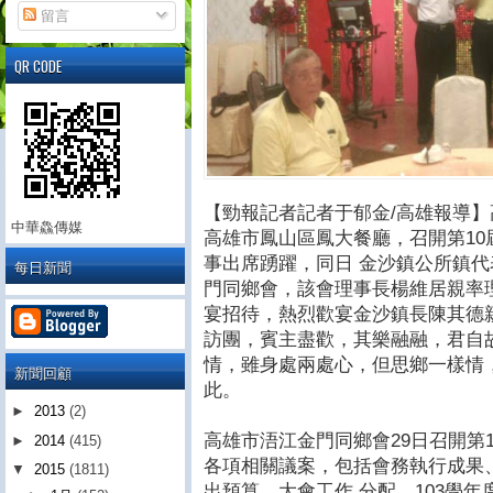
留言
QR CODE
【勁報記者記者于郁金/高雄報導】
中華鱻傳媒
高雄市鳳山區鳳大餐廳，召開第10
事出席踴躍，同日 金沙鎮公所鎮
每日新聞
門同鄉會，該會理事長楊維居親率
宴招待，熱烈歡宴金沙鎮長陳其德
訪團，賓主盡歡，其樂融融，君自
情，雖身處兩處心，但思鄉一樣情
新聞回顧
此。
►
2013
(2)
高雄市浯江金門同鄉會29日召開第
►
2014
(415)
各項相關議案，包括會務執行成果
▼
2015
(1811)
出預算、大會工作 分配、103學