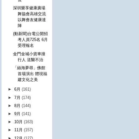
深圳樂享健康廣場
舞協會高雄交流
以舞會友健康達
陣
(動新聞)台電公開招
考人員725名 6月
受理報名
金門金城小貨車撞
行人 送醫不治
「絲海夢尋」佛館
首場演出 體現福
建文化之美
►
6月
(161)
►
7月
(174)
►
8月
(144)
►
9月
(141)
►
10月
(163)
►
11月
(157)
►
12月
(127)