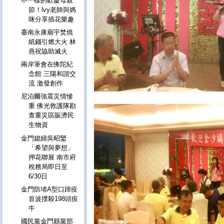
不一樣的歡慶母親
節！lvy老師與媽
咪分享插花樂趣
臺南永康廟宇焚燒
紙錢引燃大火 林
燕祝協助滅火
兩岸筆會在佛陀紀
念館 三陽和諧交
流 激發創作
尼泊爾強震災情慘
重 佛光救護隊勘
查重災區賑濟民
生物資
金門媳婦吳昭鑾
「希望與夢想」
押花聯展 南市府
稅務局即日至
6/30日
金門防堵A型口蹄疫
首波撲殺198頭疫
牛
國民黨金門縣黨部