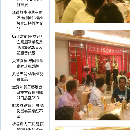
辦畫展
溫馨故事傳遞幸福
鄭逸姍擔任櫃姐
教育出榜首的女
兒
82年次前替代役體
位應屆畢業役男
申請於6/25日入
營服替代役
員警真神 尋回未報
案的迷航鸚鵡
異想天開 偽裝傷勢
藏毒品
金澤加賀工藝展台
日雙方市長剪綵
即日起至5/10
歡慶母親節！ 餐廳
及蛋糕業績紅不
讓
祈福病人平安 豐原
醫院護理站擺乖