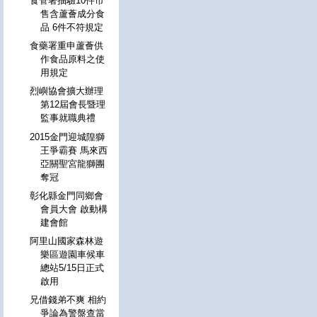
食管署抽驗10件市
售含蘆薈成分食
品 6件不符規定
食藥署重申蘆薈供
作食品原料之使
用規定
烈嶼協會擴大辦理
第12屆會長暨理
監事就職典禮
2015金門迎城隍獅
王爭霸賽 馬來西
亞關聖宮龍獅團
奪冠
彰化縣金門同鄉會
會員大會 啟動構
建會館
阿里山國家森林遊
樂區遊園車候車
總站5/15日正式
啟用
兄借錢弟不爽 相約
爭論為警盤查當