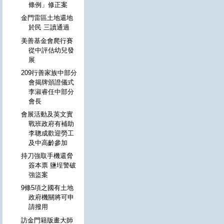
條例」修正案
金門雷區土地還地
於民 三讀通過
美善基金會爬行賽
從中評估幼兒發
展
209行善家族中部分
會揭牌頒證儀式
李淑睿任中部分
會長
會展活動及英文實
戰班政府有補助
李聰成歡迎勞工
及中高齡參加
持刀強取手機還脅
簽本票 鹽埕警破
強盜案
9條5項之國有土地
政府機關將可申
請撥用
訪金門籍版畫大師