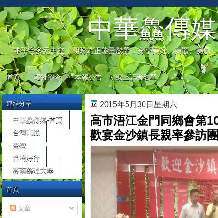
automaty do gier
中華鱻傳媒
本平台多元中立，期盼為正能量發聲，分享美好、美麗、美學，
首頁
報社簡介
本報公告
線上記者名單
連結分享
2015年5月30日星期六
高市浯江金門同鄉會第1
中華鱻傳媒-首頁
台灣高鐵
歡宴金沙鎮長親率參訪
臺鐵
台灣好行
嘉南藥理大學
首頁
文章