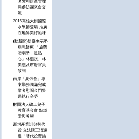
保障和房產管理
局參訪團來台交
流
2015高雄大樹國際
水果節登場 推廣
在地鮮美好滋味
(動新聞)助臺南弱勢
病患醫療 「施藥
贈弱勢，足貼
心」林燕祝、林
美燕及市府官員
致詞
兩岸「夏張會」專
案勤務圓滿完成
業者慰問金門警
局執行辛勞
財團法人礦工兒子
教育基金會 點燃
愛與希望
新增產業訓儲替代
役 立法院三讀通
過「替代役實施