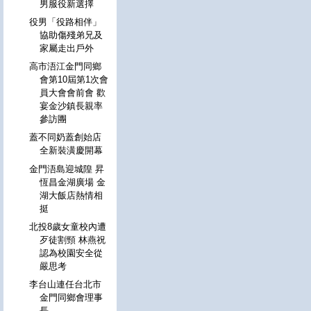
男服役新選擇
役男「役路相伴」
協助傷殘弟兄及
家屬走出戶外
高市浯江金門同鄉
會第10屆第1次會
員大會會前會 歡
宴金沙鎮長親率
參訪團
蓋不同奶蓋創始店
全新裝潢慶開幕
金門浯島迎城隍 昇
恆昌金湖廣場 金
湖大飯店熱情相
挺
北投8歲女童校內遭
歹徒割頸 林燕祝
認為校園安全從
嚴思考
李台山連任台北市
金門同鄉會理事
長