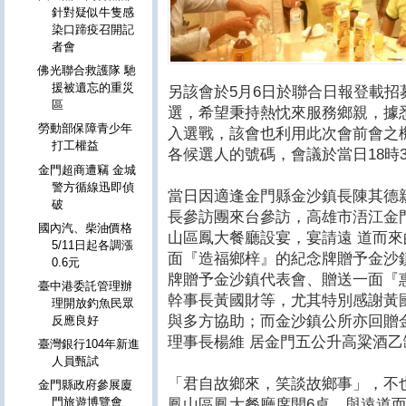
針對疑似牛隻感
染口蹄疫召開記
者會
佛光聯合救護隊 馳
援被遺忘的重災
另該會於5月6日於聯合日報登載招
區
選，希望秉持熱忱來服務鄉親，據悉
勞動部保障青少年
入選戰，該會也利用此次會前會之
打工權益
各候選人的號碼，會議於當日18時
金門超商遭竊 金城
警方循線迅即偵
當日因適逢金門縣金沙鎮長陳其德
破
長參訪團來台參訪，高雄市浯江金
國內汽、柴油價格
山區鳳大餐廳設宴，宴請遠 道而
5/11日起各調漲
面『造福鄉梓』的紀念牌贈予金沙
0.6元
牌贈予金沙鎮代表會、贈送一面『
臺中港委託管理辦
幹事長黃國財等，尤其特別感謝黃
理開放釣魚民眾
與多方協助；而金沙鎮公所亦回贈
反應良好
理事長楊維 居金門五公升高粱酒
臺灣銀行104年新進
人員甄試
「君自故鄉來，笑談故鄉事」，不
金門縣政府參展廈
門旅遊博覽會
鳳山區鳳大餐廳席開6桌，與遠道