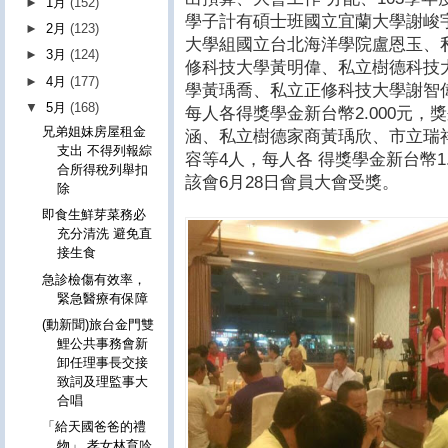
►
1月
(152)
學子計有碩士班國立宜蘭大學謝峻
►
2月
(123)
大學組國立台北海洋學院盧恩玉、
►
3月
(124)
修科技大學黃明偉、私立樹德科技
►
4月
(177)
學黃瑀喬、私立正修科技大學謝智
▼
5月
(168)
每人各得獎學金新台幣2.000元，
兄弟姐妹房屋租金
涵、私立樹德家商黃瑀欣、市立瑞
支出 不得列報綜
容等4人，每人各 得獎學金新台幣1
合所得稅列舉扣
該會6月28日會員大會受獎。
除
即食生鮮芽菜務必
充分清洗 避免直
接生食
急診檢傷有效率，
緊急醫療有保障
(動新聞)旅台金門雙
鯉公共事務會新
卸任理事長交接
致詞及理監事大
合唱
「給天國爸爸的禮
物」 孝女林育吟