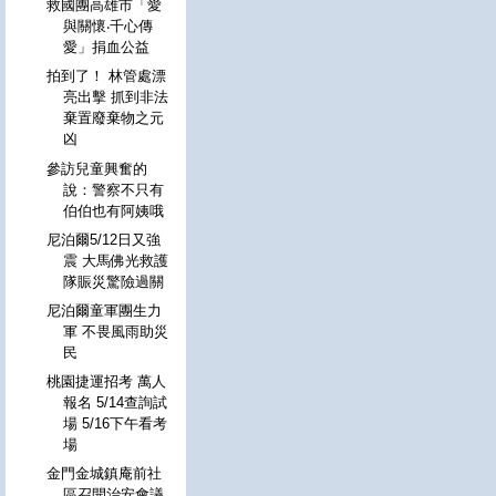
救國團高雄市「愛
與關懷‧千心傳
愛」捐血公益
拍到了！ 林管處漂
亮出擊 抓到非法
棄置廢棄物之元
凶
參訪兒童興奮的
說：警察不只有
伯伯也有阿姨哦
尼泊爾5/12日又強
震 大馬佛光救護
隊賑災驚險過關
尼泊爾童軍團生力
軍 不畏風雨助災
民
桃園捷運招考 萬人
報名 5/14查詢試
場 5/16下午看考
場
金門金城鎮庵前社
區召開治安會議