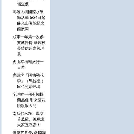
場查獲
高雄大樹國際水果
節活動 5/24日起
佛光山佛陀紀念
館展開
成軍一年第一次參
賽就告捷 華醫校
長曾信超嘉勉球
員
虎山幸福輕旅行一
日遊
虎頭埤「阿勃勒花
季」（馬拉松 ）
5/24開始登場
全球唯一稀有蝴蝶
蘭品種 引來蘭花
賊覬覦入門
南瓜炒米粉、鳳梨
苦瓜雞、碗粿讓
大家直呼讚！
溫馨五月天‧ 救國團