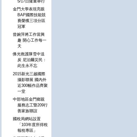
5/17日隆重舉行
金門大學表現亮眼
BAP國際技能競
賽榮獲三項分區
冠軍
曾婉萍將工作當興
趣 開心工作每一
天
佛光救護隊雪中送
炭 尼泊爾災民：
此生永不忘
2015新光三越國際
攝影聯展 國內外
近300幅作品齊聚
一堂
中部地區金門鄉親
服務志工暨209行
善家族聯誼
國稅局網站設置
「103年度所得稅
報稅專區」