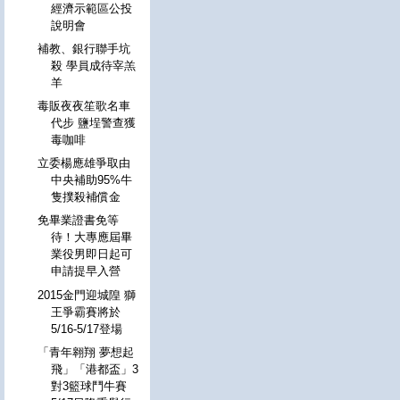
經濟示範區公投
說明會
補教、銀行聯手坑
殺 學員成待宰羔
羊
毒販夜夜笙歌名車
代步 鹽埕警查獲
毒咖啡
立委楊應雄爭取由
中央補助95%牛
隻撲殺補償金
免畢業證書免等
待！大專應屆畢
業役男即日起可
申請提早入營
2015金門迎城隍 獅
王爭霸賽將於
5/16-5/17登場
「青年翱翔 夢想起
飛」「港都盃」3
對3籃球鬥牛賽