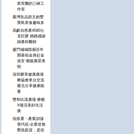
黃世團的三峽工
作室
臺灣良品節文創豐
寶島美食趣味多
高齡自然產4580公
克巨嬰 媽媽感謝
婦產科醫師
廈門城城隍廟百年
開基祖金身赴金
巡安 鄉親萬眾來
朝
深圳樂享健康廣場
舞協會來台交流
臺北分享健康能
量
雙和比漾廣場 療癒
X慢活美好生活
展
役政署：產業訓儲
替代役-企業並無
壓低薪資，是役