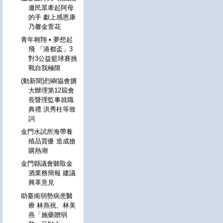
邀民眾牽起阿母
的手 獻上感恩康
乃馨金萱花
青年翱翔 • 夢想起
飛 「港都盃」3
對3公益籃球賽挑
戰自我極限
(動新聞)烈嶼協會擴
大辦理第12屆會
長暨理監事就職
典禮 洪秀柱等致
詞
金門水試所海帶養
殖品質優 造成搶
購熱潮
金門縣議會聽取金
酒業務簡報 建議
興革意見
助臺南弱勢病患醫
療 林燕祝、林美
燕「施藥贈弱