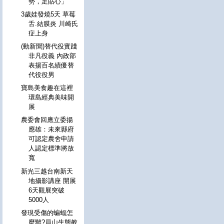
勢，足貼心」
3歲娃發燒5天 草莓
舌.結膜炎 川崎氏
症上身
(動新聞)替代役實踐
非凡役義 內政部
表揚百名績優替
代役役男
寶島美食趣在這裡
環島經典美味開
展
農委會回應立委揚
應雄：未來縣府
可認定農舍申請
人認定標準將放
寬
新光三越台南新天
地攝影講座 開展
6天觀展突破
5000人
發現受傷的蝙蝠怎
麼辦?員山生態教