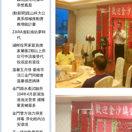
乖禁鳳梨
(動新聞)崑山科大公
廣系積極推動實
務增能計畫
ZARA進駐南紡夢時
代
減輕役男家庭負擔
家屬罹2期以上癌
症可申請服替代
役或提前退役
溫馨五月情 臺南市
浯江金門同鄉會
溫馨感恩媽咪
金門縣水產試驗所
104年4月新湖漁
港漁況普查 捕獲
量黃鲫最多
金門警方強力掃黃
掃毒 淨化轄內治
安環境