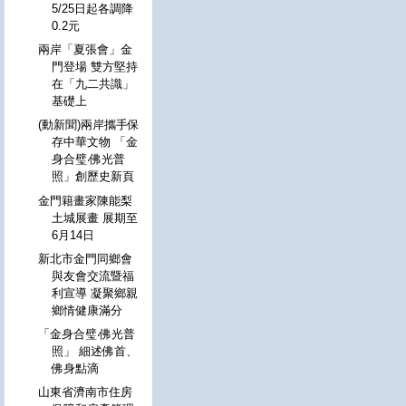
5/25日起各調降
0.2元
兩岸「夏張會」金
門登場 雙方堅持
在「九二共識」
基礎上
(動新聞)兩岸攜手保
存中華文物 「金
身合璧‧佛光普
照」創歷史新頁
金門籍畫家陳能梨
土城展畫 展期至
6月14日
新北市金門同鄉會
與友會交流暨福
利宣導 凝聚鄉親
鄉情健康滿分
「金身合璧‧佛光普
照」 細述佛首、
佛身點滴
山東省濟南市住房