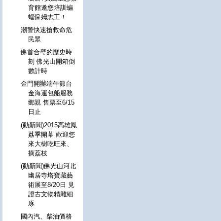
育館邀您培訓蝙
蝠保姆志工！
潮警快速搶救命危
民眾
佛首合璧的歷史時
刻 佛光山開箱倒
數計時
金門開辦端午節台
金海運包船服務
鄉親 售票至6/15
日止
(動新聞)2015高雄鳳
荔季開幕 歡迎您
來大樹吃旺來、
摘荔枝
(動新聞)佛光山河北
幽居寺塔寶藏藝
術展至8/20日 見
證古文物精雕細
琢
國內汽、柴油價格