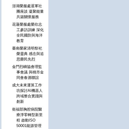
澎湖榮服處退軍社
團座談 凝聚能量
共築關懷服務
花蓮榮服處榮欣志
工參訪訓練 深化
全民國防與海洋
教育
臺南榮家清明祭祀
榮靈典 感念與追
思榮民先烈
金門烈嶼協會理監
事會議 與桃市金
同會春酒聯誼
成大未來運算工作
坊探討AI機器人
跨域整合實踐與
創新
衛福部胸腔病院醫
療淨零轉型新里
程 啟動ISO
50001能源管理