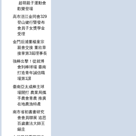
超萌親子運動會
歡樂登場
高市浯江金同會329
登山健行暨發布
會員子女獎學金
受理
金門后浦董楊童宗
親會交接 董欣章
接掌第3屆理事長
強棒出擊！從就博
會到棒球場 臺南
打造青年誠信職
場第1課
臺南亞太成棒主球
場開打 農業局攜
手農會青農 推廣
在地農漁特產
南市省初書畫研究
會會員聯展 追思
百歲書法大師王
錫圭