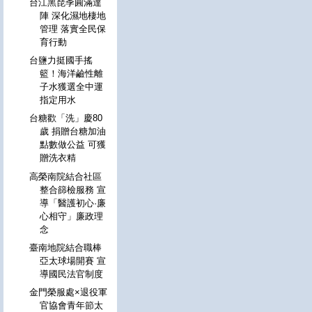
台江黑琵季圓滿達
陣 深化濕地棲地
管理 落實全民保
育行動
台鹽力挺國手搖
籃！海洋鹼性離
子水獲選全中運
指定用水
台糖歡「洗」慶80
歲 捐贈台糖加油
點數做公益 可獲
贈洗衣精
高榮南院結合社區
整合篩檢服務 宣
導「醫護初心·廉
心相守」廉政理
念
臺南地院結合職棒
亞太球場開賽 宣
導國民法官制度
金門榮服處×退役軍
官協會青年節太