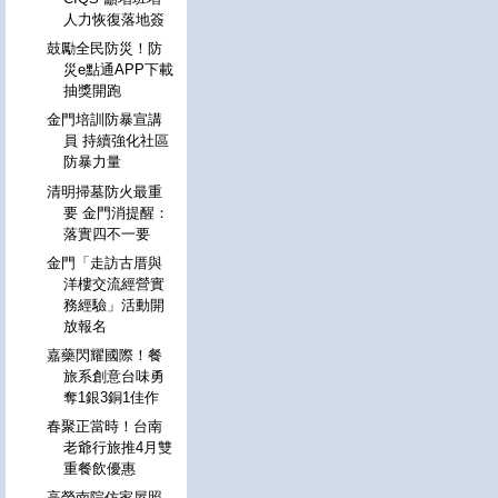
人力恢復落地簽
鼓勵全民防災！防
災e點通APP下載
抽獎開跑
金門培訓防暴宣講
員 持續強化社區
防暴力量
清明掃墓防火最重
要 金門消提醒：
落實四不一要
金門「走訪古厝與
洋樓交流經營實
務經驗」活動開
放報名
嘉藥閃耀國際！餐
旅系創意台味勇
奪1銀3銅1佳作
春聚正當時！台南
老爺行旅推4月雙
重餐飲優惠
高榮南院仿家屋照