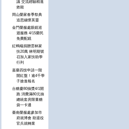
議 交流經驗精進
效能
岡山榮家春季祭典
追思緬懷英靈
金門榮服處眼鏡巡
迴服務 4/15榮民
免費配鏡
紅螞蟻捐贈雲林家
扶20萬 林明期號
召加入家扶助學
行列
嘉藥四技申請一階
開紅盤！逾4千學
子搶進報名
台糖慶80抽獎4/1開
跑 消費滿80元抽
總統套房限量糖
袋一卡通
臺南榮服處參加市
府就博會 助退役
官兵就轉業