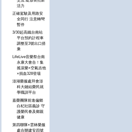
交流 綻放長照新
活力
正確駕駛及用路安
全同行 注意轉彎
暫停
3/30起高鐵台南站
平台預約計程車
調整至3號出口搭
乘
LifeLive音樂祭台南
永康大會合！集
搖滾樂×空氣吉他
×捐血328登場
澎湖榮服處拜會澎
科大鏈結榮民就
學職訓平台
嘉榮團隊前進偏鄉
白杞社區義診 守
護榮民眷及鄉親
健康
第四聯隊×雲林榮服
處合辦建安四號