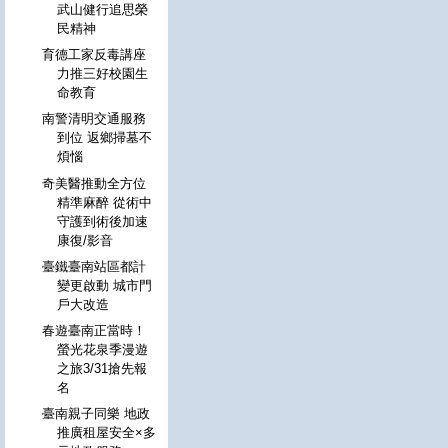
武山健行追思榮
民精神
育德工家反毒講座
力推三好校園生
命教育
南警清明交通服務
到位 返鄉掃墓不
煩惱
奇美醫推動全方位
精準麻醉 從術中
守護到術後加速
康復/影音
臺鐵臺南站區都計
變更啟動 城市門
戶大改造
春遊臺南正當時！
螢光花泉季漫遊
之旅3/31搶先報
名
臺南親子同樂 地政
推廣租屋安全×多