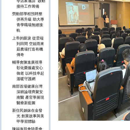
令店家邀請 啟動
接待工作籌備
勞動部學程預聘整
併再升級 助大專
青學職場無縫接
軌
上帝的眼淚 從雲端
到田間 空姐雨來
菇農場打造有機
傳奇
輔導會陳進廣視導
彰化榮服處安心
御老 以科技串起
溫暖守護網
南部首場健康台灣
深耕論壇齊聚安
南醫 產官學展現
醫療新藍圖
新住民姊妹在金發
光 創業故事與美
甲學習體驗
陳福海拜會陸委會