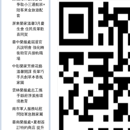
爭取小三通航班×
陸客來金旅遊配
套
屏東榮家溫馨3月慶
生會 住民長輩歡
喜同賀
臺中榮服處屆退官
兵說明會 強化轉
銜助官兵接軌職
場
中彰榮家芳療花藝
溫馨開課 長輩巧
手共創草本香氛
家園
雲林榮服處志工攜
手縣府淨溪推環
境教育
南市軍人服務站慰
問陸軍急難家屬
臺南榮服處×夏都簽
訂特約商店 提升