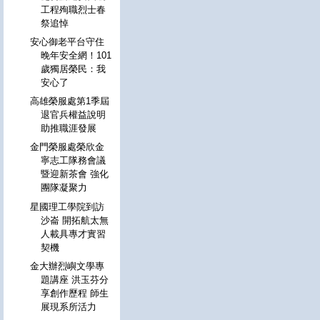
工程殉職烈士春
祭追悼
安心御老平台守住
晚年安全網！101
歲獨居榮民：我
安心了
高雄榮服處第1季屆
退官兵權益說明
助推職涯發展
金門榮服處榮欣金
寧志工隊務會議
暨迎新茶會 強化
團隊凝聚力
星國理工學院到訪
沙崙 開拓航太無
人載具專才實習
契機
金大辦烈嶼文學專
題講座 洪玉芬分
享創作歷程 師生
展現系所活力