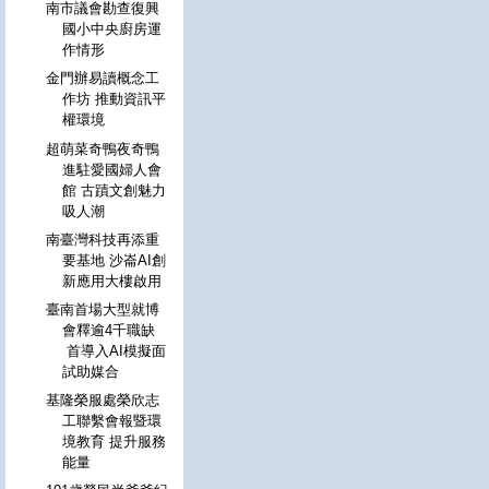
南市議會勘查復興
國小中央廚房運
作情形
金門辦易讀概念工
作坊 推動資訊平
權環境
超萌菜奇鴨夜奇鴨
進駐愛國婦人會
館 古蹟文創魅力
吸人潮
南臺灣科技再添重
要基地 沙崙AI創
新應用大樓啟用
臺南首場大型就博
會釋逾4千職缺
首導入AI模擬面
試助媒合
基隆榮服處榮欣志
工聯繫會報暨環
境教育 提升服務
能量