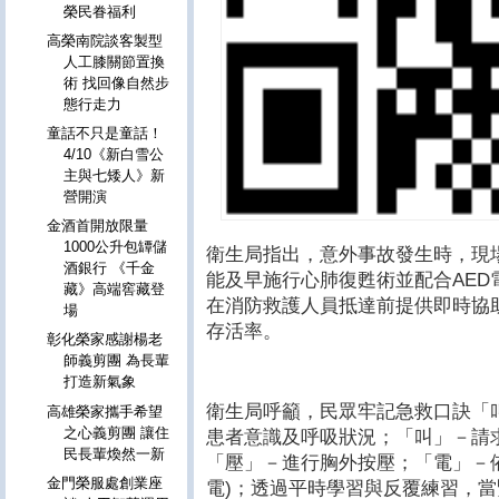
榮民眷福利
高榮南院談客製型
人工膝關節置換
術 找回像自然步
態行走力
童話不只是童話！
4/10《新白雪公
主與七矮人》新
營開演
金酒首開放限量
1000公升包罈儲
衛生局指出，意外事故發生時，現
酒銀行 《千金
能及早施行心肺復甦術並配合AE
藏》高端窖藏登
在消防救護人員抵達前提供即時協
場
存活率。
彰化榮家感謝楊老
師義剪團 為長輩
打造新氣象
衛生局呼籲，民眾牢記急救口訣「
高雄榮家攜手希望
之心義剪團 讓住
患者意識及呼吸狀況；「叫」－請求
民長輩煥然一新
「壓」－進行胸外按壓；「電」－依
金門榮服處創業座
電)；透過平時學習與反覆練習，