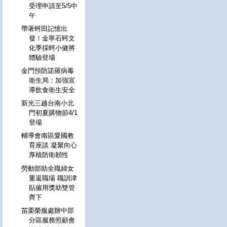
受理申請至5/5中
午
帶著蚵田記憶出
發！金寧石蚵文
化季採蚵小健將
體驗登場
金門預防諾羅病毒
衛生局：加強宣
導飲食衛生安全
新光三越台南小北
門初夏購物節4/1
登場
輔導會南區愛國教
育座談 凝聚向心
厚植防衛韌性
勞動部助全職婦女
重返職場 職訓津
貼僱用獎助雙管
齊下
苗栗榮服處辦中部
分區服務照顧會