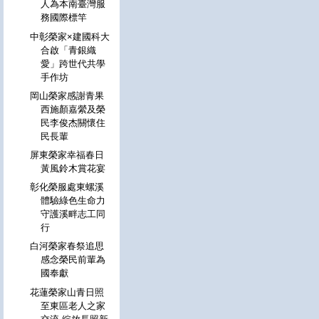
人為本南臺灣服
務國際標竿
中彰榮家×建國科大
合啟「青銀織
愛」跨世代共學
手作坊
岡山榮家感謝青果
西施顏嘉縈及榮
民李俊杰關懷住
民長輩
屏東榮家幸福春日
黃風鈴木賞花宴
彰化榮服處東螺溪
體驗綠色生命力
守護溪畔志工同
行
白河榮家春祭追思
感念榮民前輩為
國奉獻
花蓮榮家山青日照
至東區老人之家