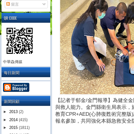
留言
QR CODE
中華鱻傳媒
每日新聞
【記者于郁金/金門報導】為健全
新聞回顧
與救人能力。金門縣衛生局表示，於
►
2013
(2)
教育CPR+AED(心肺復甦術完整
►
2014
(415)
報名參加，共同強化本縣急救安全
►
2015
(1811)