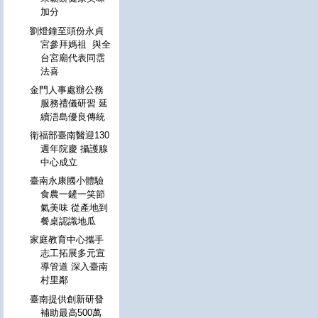
加分
劉燈鐘至頭份永貞
宮參拜媽祖 與全
台宮廟代表同霑
法喜
金門人事處辦公務
服務禮儀研習 延
續浯島優良傳統
衛福部臺南醫迎130
週年院慶 攝護腺
中心成立
臺南永康國小體驗
食農一鏟一笑節
氣美味 從產地到
餐桌認識地瓜
家庭教育中心攜手
志工拓展多元宣
導管道 深入臺南
村里鄰
臺南提供創新研發
補助最高500萬