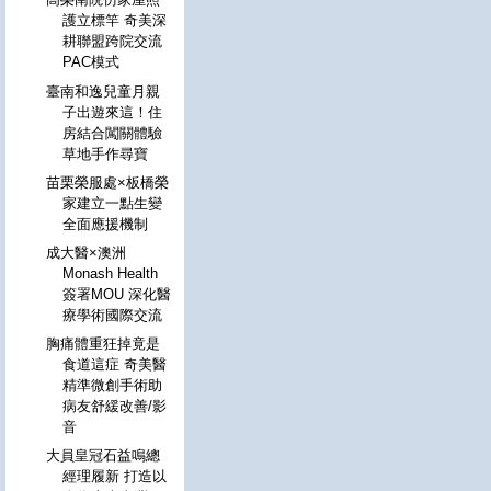
護立標竿 奇美深
耕聯盟跨院交流
PAC模式
臺南和逸兒童月親
子出遊來這！住
房結合闖關體驗
草地手作尋寶
苗栗榮服處×板橋榮
家建立一點生變
全面應援機制
成大醫×澳洲
Monash Health
簽署MOU 深化醫
療學術國際交流
胸痛體重狂掉竟是
食道這症 奇美醫
精準微創手術助
病友舒緩改善/影
音
大員皇冠石益鳴總
經理履新 打造以