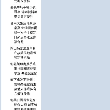
元地政服務
嘉義中埔幸福小黃
通車 偏鄉就醫就
學採買更便利
台南大飯店母親節
桌宴×吃到飽×蛋
糕一次全！指定
日來店再送全家
福合照
岡山榮家清查單身
亡故榮民動產保
管定期拆驗
彰化榮服處攜手退
軍社團關懷弱勢
學童 共慶兒童節
卸下戎装不迷惘！
雲林榮服處前進
後備旅作退伍官
兵最強後盾
彰榮日照長輩化身
點心大師 創意鮮
果鬆餅健康美味