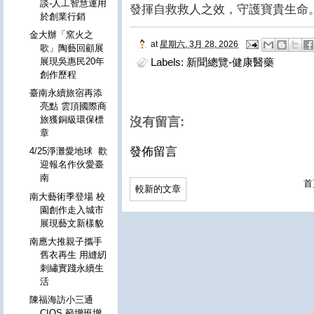
談-人工智慧運用
發揮自救救人之效，守護寶貴生命。
於創業行銷
金大辦「窯火之
at
星期六, 3月 28, 2026
歌」陶藝回顧展
展現吳惠民20年
Labels:
新聞總覽-健康醫藥
創作歷程
臺南永續旅宿再添
亮點 雲頂國際商
旅獲銅級環保標
沒有留言:
章
發佈留言
4/25淨灘愛地球 歡
迎報名作伙愛臺
南
首
較新的文章
南大藝術季登場 校
園創作走入城市
展現藝文新樣貌
南應大推親子攜手
舊衣再生 用縫紉
刺繡實踐永續生
活
陳福海訪小三通
CIQS 籲增班增