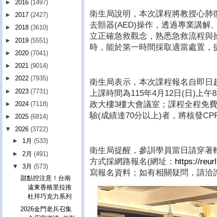
►
2016
(1497)
衛生局說明，本次課程將教授心肺復
►
2017
(2427)
去顫器(AED)操作，透過專業講
►
2018
(3610)
立正確急救觀念，熟悉急救流程與
►
2019
(5551)
時，能於第一時間採取適當處置，
►
2020
(7041)
►
2021
(9014)
►
2022
(7935)
衛生局表示，本次課程報名自即日
►
2023
(7731)
上課時間為115年4月12日(日)上
政大樓3樓大會議室；課程全程免
►
2024
(7118)
驗(成績達70分以上)者，將核發CP
►
2025
(6814)
▼
2026
(3722)
►
1月
(533)
衛生局提醒，參訓學員當日請穿著
►
2月
(491)
方式採網路報名(網址：
https://reu
▼
3月
(573)
寫報名資料；如有相關疑問，請洽詢電話
甜點控注意！台南
遠東香格里拉推
杜拜巧克力系列
2026金門老兵召集