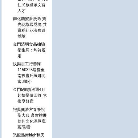
住民族國家文官
人才
南化糖蜜浪漫遇 寶
光花旗尋覓境 共
賞粉紅花海農遊
體驗
金門清明食品抽驗
衛生局：均符規
定
快樂志工行善隊
1150325送愛至
南投豐丘羅娜同
富3國小
金門5鄉鎮巡迴4月
起快樂做回收 兌
換享好康
祀典興濟宮春祭祝
聖大典 遵古禮展
信仰文化深厚底
蘊/影音
恐龍熱舞high翻天