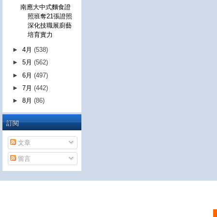
南應大中式麵食證
照班奪21張證照
深化技職展廚藝
培育實力
►
4月
(538)
►
5月
(562)
►
6月
(497)
►
7月
(442)
►
8月
(86)
訂閱
文章
留言