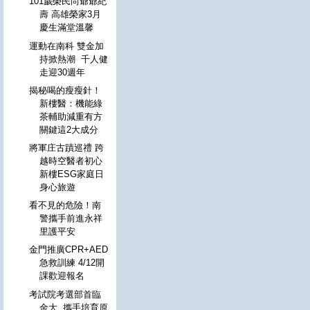
101歲榮民尚爺爺紀
壽 高雄榮家3月
慶生滿堂溫馨
運動在南科 雙金加
持掀熱潮 千人健
走迎30週年
揭秘喝的瘦瘦針！
新樓醫：機能綠
茶輔助減重有方
關鍵這2大成分
將軍庄古蹟巡禮 跨
越時空醫者初心
新樓ESG家庭日
身心旅遊
看不見的危險！南
警攜手前進永祥
里護平安
金門推廣CPR+AED
急救訓練 4/12開
課歡迎報名
考試院考選部首臨
金大 攜手培育原