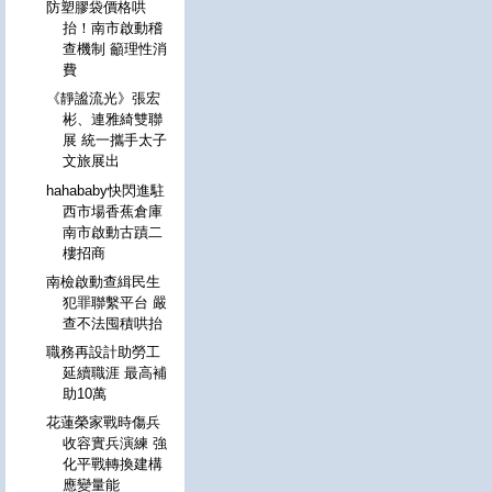
防塑膠袋價格哄
抬！南市啟動稽
查機制 籲理性消
費
《靜謐流光》張宏
彬、連雅綺雙聯
展 統一攜手太子
文旅展出
hahababy快閃進駐
西市場香蕉倉庫
南市啟動古蹟二
樓招商
南檢啟動查緝民生
犯罪聯繫平台 嚴
查不法囤積哄抬
職務再設計助勞工
延續職涯 最高補
助10萬
花蓮榮家戰時傷兵
收容實兵演練 強
化平戰轉換建構
應變量能