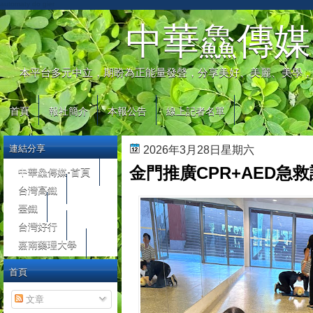
automaty do gier
中華鱻傳媒
本平台多元中立，期盼為正能量發聲，分享美好、美麗、美學，
首頁
報社簡介
本報公告
線上記者名單
連結分享
2026年3月28日星期六
金門推廣CPR+AED急救
中華鱻傳媒-首頁
台灣高鐵
臺鐵
台灣好行
嘉南藥理大學
首頁
文章