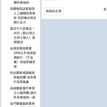
榮民眷福利
高榮南院談客製型
首
較新的文章
人工膝關節置換
術 找回像自然步
態行走力
童話不只是童話！
4/10《新白雪公
主與七矮人》新
營開演
金酒首開放限量
1000公升包罈儲
酒銀行 《千金
藏》高端窖藏登
場
彰化榮家感謝楊老
師義剪團 為長輩
打造新氣象
高雄榮家攜手希望
之心義剪團 讓住
民長輩煥然一新
金門榮服處創業座