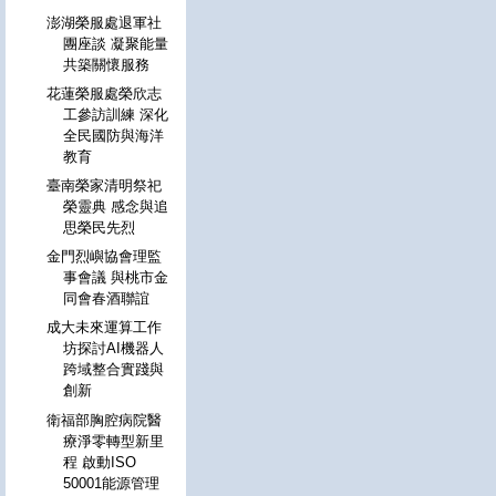
澎湖榮服處退軍社
團座談 凝聚能量
共築關懷服務
花蓮榮服處榮欣志
工參訪訓練 深化
全民國防與海洋
教育
臺南榮家清明祭祀
榮靈典 感念與追
思榮民先烈
金門烈嶼協會理監
事會議 與桃市金
同會春酒聯誼
成大未來運算工作
坊探討AI機器人
跨域整合實踐與
創新
衛福部胸腔病院醫
療淨零轉型新里
程 啟動ISO
50001能源管理