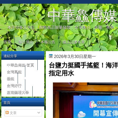
automaty do gier
中華鱻傳媒
本平台多元中立，期盼為正能量發聲，分享美好、美麗、美學，
首頁
報社簡介
本報公告
線上記者名單
連結分享
2026年3月30日星期一
台鹽力挺國手搖籃！海
中華鱻傳媒-首頁
台灣高鐵
指定用水
臺鐵
台灣好行
嘉南藥理大學
首頁
文章