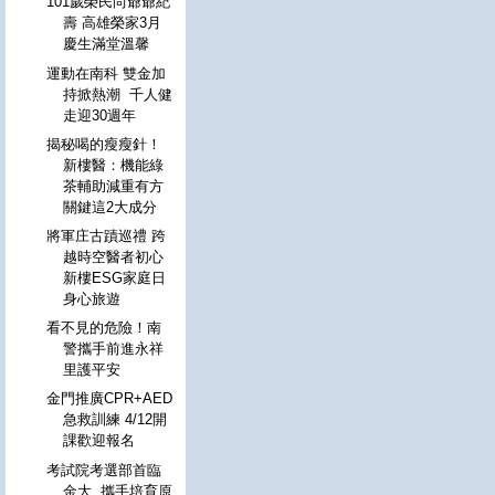
101歲榮民尚爺爺紀
壽 高雄榮家3月
慶生滿堂溫馨
運動在南科 雙金加
持掀熱潮 千人健
走迎30週年
揭秘喝的瘦瘦針！
新樓醫：機能綠
茶輔助減重有方
關鍵這2大成分
將軍庄古蹟巡禮 跨
越時空醫者初心
新樓ESG家庭日
身心旅遊
看不見的危險！南
警攜手前進永祥
里護平安
金門推廣CPR+AED
急救訓練 4/12開
課歡迎報名
考試院考選部首臨
金大 攜手培育原