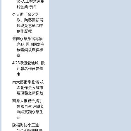
談-人工智慧運用
於創業行銷
金大辦「窯火之
歌」陶藝回顧展
展現吳惠民20年
創作歷程
臺南永續旅宿再添
亮點 雲頂國際商
旅獲銅級環保標
章
4/25淨灘愛地球 歡
迎報名作伙愛臺
南
南大藝術季登場 校
園創作走入城市
展現藝文新樣貌
南應大推親子攜手
舊衣再生 用縫紉
刺繡實踐永續生
活
陳福海訪小三通
CIQS 籲增班增