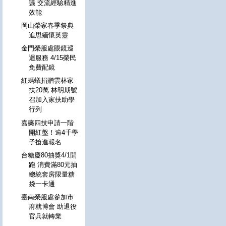
議 交流經驗精進
效能
岡山榮家春季祭典
追思緬懷英靈
金門榮服處眼鏡巡
迴服務 4/15榮民
免費配鏡
紅螞蟻捐贈雲林家
扶20萬 林明期號
召加入家扶助學
行列
嘉藥四技申請一階
開紅盤！逾4千學
子搶進報名
台糖慶80抽獎4/1開
跑 消費滿80元抽
總統套房限量糖
袋一卡通
臺南榮服處參加市
府就博會 助退役
官兵就轉業