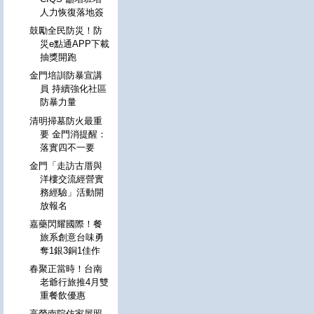
人力恢復落地簽
鼓勵全民防災！防
災e點通APP下載
抽獎開跑
金門培訓防暴宣講
員 持續強化社區
防暴力量
清明掃墓防火最重
要 金門消提醒：
落實四不一要
金門「走訪古厝與
洋樓交流經營實
務經驗」活動開
放報名
嘉藥閃耀國際！餐
旅系創意台味勇
奪1銀3銅1佳作
春聚正當時！台南
老爺行旅推4月雙
重餐飲優惠
高榮南院仿家屋照