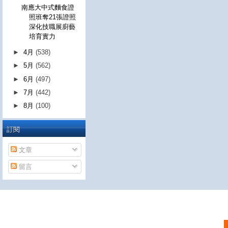
南應大中式麵食證
照班奪21張證照
深化技職展廚藝
培育實力
►
4月
(538)
►
5月
(562)
►
6月
(497)
►
7月
(442)
►
8月
(100)
訂閱
文章
留言