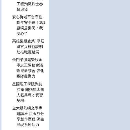
工程殉職烈士春
祭追悼
安心御老平台守住
晚年安全網！101
歲獨居榮民：我
安心了
高雄榮服處第1季屆
退官兵權益說明
助推職涯發展
金門榮服處榮欣金
寧志工隊務會議
暨迎新茶會 強化
團隊凝聚力
星國理工學院到訪
沙崙 開拓航太無
人載具專才實習
契機
金大辦烈嶼文學專
題講座 洪玉芬分
享創作歷程 師生
展現系所活力