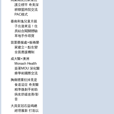
護立標竿 奇美深
耕聯盟跨院交流
PAC模式
臺南和逸兒童月親
子出遊來這！住
房結合闖關體驗
草地手作尋寶
苗栗榮服處×板橋榮
家建立一點生變
全面應援機制
成大醫×澳洲
Monash Health
簽署MOU 深化醫
療學術國際交流
胸痛體重狂掉竟是
食道這症 奇美醫
精準微創手術助
病友舒緩改善/影
音
大員皇冠石益鳴總
經理履新 打造以