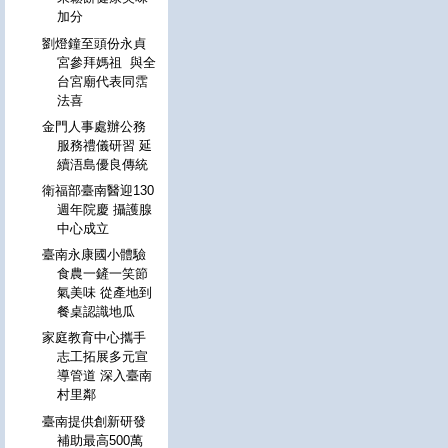
加分
劉燈鐘至頭份永貞
宮參拜媽祖 與全
台宮廟代表同霑
法喜
金門人事處辦公務
服務禮儀研習 延
續浯島優良傳統
衛福部臺南醫迎130
週年院慶 攝護腺
中心成立
臺南永康國小體驗
食農一鏟一笑節
氣美味 從產地到
餐桌認識地瓜
家庭教育中心攜手
志工拓展多元宣
導管道 深入臺南
村里鄰
臺南提供創新研發
補助最高500萬