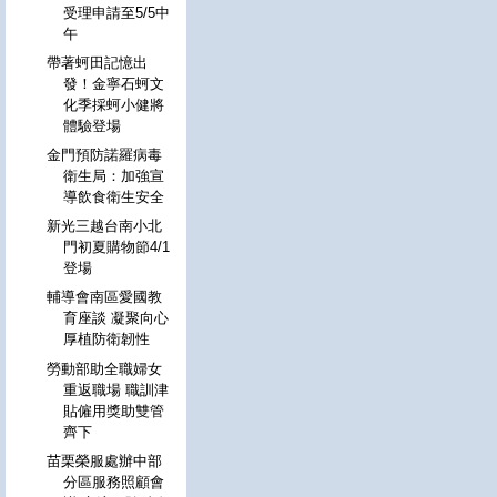
受理申請至5/5中
午
帶著蚵田記憶出
發！金寧石蚵文
化季採蚵小健將
體驗登場
金門預防諾羅病毒
衛生局：加強宣
導飲食衛生安全
新光三越台南小北
門初夏購物節4/1
登場
輔導會南區愛國教
育座談 凝聚向心
厚植防衛韌性
勞動部助全職婦女
重返職場 職訓津
貼僱用獎助雙管
齊下
苗栗榮服處辦中部
分區服務照顧會