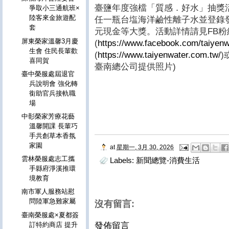
臺鹽年度強檔「質感．好水」抽獎活
爭取小三通航班×
陸客來金旅遊配
任一瓶台塩海洋鹼性離子水並登錄發票
套
元現金等大獎。活動詳情請見FB粉
屏東榮家溫馨3月慶
(
https://www.facebook.com/taiyenw
生會 住民長輩歡
(
https://www.taiyenwater.com.tw/
)
喜同賀
臺南總公司提供照片)
臺中榮服處屆退官
兵說明會 強化轉
銜助官兵接軌職
場
中彰榮家芳療花藝
溫馨開課 長輩巧
手共創草本香氛
家園
at
星期一, 3月 30, 2026
雲林榮服處志工攜
Labels:
新聞總覽-消費生活
手縣府淨溪推環
境教育
南市軍人服務站慰
問陸軍急難家屬
沒有留言:
臺南榮服處×夏都簽
訂特約商店 提升
發佈留言