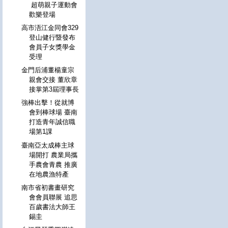
超萌親子運動會
歡樂登場
高市浯江金同會329
登山健行暨發布
會員子女獎學金
受理
金門后浦董楊童宗
親會交接 董欣章
接掌第3屆理事長
強棒出擊！從就博
會到棒球場 臺南
打造青年誠信職
場第1課
臺南亞太成棒主球
場開打 農業局攜
手農會青農 推廣
在地農漁特產
南市省初書畫研究
會會員聯展 追思
百歲書法大師王
錫圭