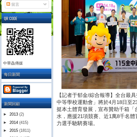
留言
QR CODE
中華鱻傳媒
每日新聞
【記者于郁金/綜合報導】全台最具
中等學校運動會」將於4月18日至
新聞回顧
挺本土體育發展，宣布贊助千箱「
►
2013
(2)
水，應援21項競賽、近1萬8千名
►
2014
(415)
力選手馳騁賽場。
►
2015
(1811)