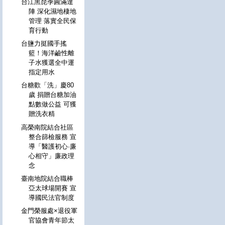
台江黑琵季圓滿達
陣 深化濕地棲地
管理 落實全民保
育行動
台鹽力挺國手搖
籃！海洋鹼性離
子水獲選全中運
指定用水
台糖歡「洗」慶80
歲 捐贈台糖加油
點數做公益 可獲
贈洗衣精
高榮南院結合社區
整合篩檢服務 宣
導「醫護初心·廉
心相守」廉政理
念
臺南地院結合職棒
亞太球場開賽 宣
導國民法官制度
金門榮服處×退役軍
官協會青年節太