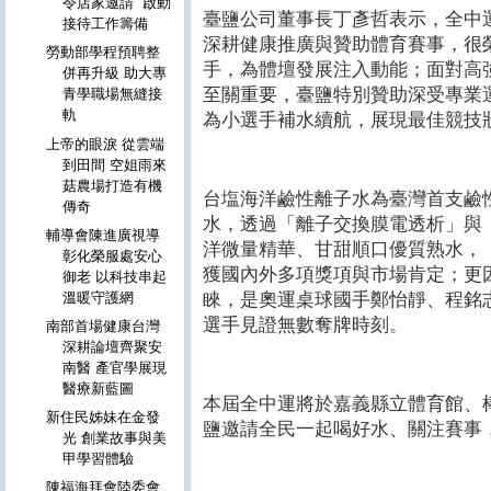
令店家邀請 啟動
臺鹽公司董事長丁彥哲表示，全中
接待工作籌備
深耕健康推廣與贊助體育賽事，很
勞動部學程預聘整
手，為體壇發展注入動能；面對高
併再升級 助大專
至關重要，臺鹽特別贊助深受專業
青學職場無縫接
軌
為小選手補水續航，展現最佳競技
上帝的眼淚 從雲端
到田間 空姐雨來
菇農場打造有機
台塩海洋鹼性離子水為臺灣首支鹼
傳奇
水，透過「離子交換膜電透析」與
輔導會陳進廣視導
洋微量精華、甘甜順口優質熟水，
彰化榮服處安心
獲國內外多項獎項與市場肯定；更
御老 以科技串起
睞，是奧運桌球國手鄭怡靜、程銘
溫暖守護網
選手見證無數奪牌時刻。
南部首場健康台灣
深耕論壇齊聚安
南醫 產官學展現
醫療新藍圖
本屆全中運將於嘉義縣立體育館、
新住民姊妹在金發
鹽邀請全民一起喝好水、關注賽事
光 創業故事與美
甲學習體驗
陳福海拜會陸委會