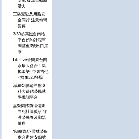
交流 綻放長照新
活力
正確駕駛及用路安
全同行 注意轉彎
暫停
3/30起高鐵台南站
平台預約計程車
調整至3號出口搭
乘
LifeLive音樂祭台南
永康大會合！集
搖滾樂×空氣吉他
×捐血328登場
澎湖榮服處拜會澎
科大鏈結榮民就
學職訓平台
嘉榮團隊前進偏鄉
白杞社區義診 守
護榮民眷及鄉親
健康
第四聯隊×雲林榮服
處合辦建安四號