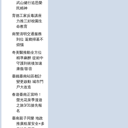
武山健行追思榮
民精神
育德工家反毒講座
力推三好校園生
命教育
南警清明交通服務
到位 返鄉掃墓不
煩惱
奇美醫推動全方位
精準麻醉 從術中
守護到術後加速
康復/影音
臺鐵臺南站區都計
變更啟動 城市門
戶大改造
春遊臺南正當時！
螢光花泉季漫遊
之旅3/31搶先報
名
臺南親子同樂 地政
推廣租屋安全×多