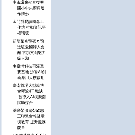
南市議會勘查復興
國小中央廚房運
作情形
金門辦易讀概念工
作坊 推動資訊平
權環境
超萌菜奇鴨夜奇鴨
進駐愛國婦人會
館 古蹟文創魅力
吸人潮
南臺灣科技再添重
要基地 沙崙AI創
新應用大樓啟用
臺南首場大型就博
會釋逾4千職缺
首導入AI模擬面
試助媒合
基隆榮服處榮欣志
工聯繫會報暨環
境教育 提升服務
能量