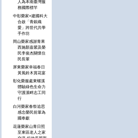
人為本南臺灣服
務國際標竿
中彰榮家×建國科大
合啟「青銀織
愛」跨世代共學
手作坊
岡山榮家感謝青果
西施顏嘉縈及榮
民李俊杰關懷住
民長輩
屏東榮家幸福春日
黃風鈴木賞花宴
彰化榮服處東螺溪
體驗綠色生命力
守護溪畔志工同
行
白河榮家春祭追思
感念榮民前輩為
國奉獻
花蓮榮家山青日照
至東區老人之家