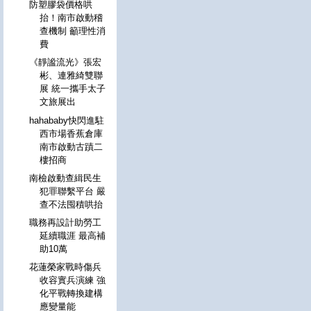
防塑膠袋價格哄
抬！南市啟動稽
查機制 籲理性消
費
《靜謐流光》張宏
彬、連雅綺雙聯
展 統一攜手太子
文旅展出
hahababy快閃進駐
西市場香蕉倉庫
南市啟動古蹟二
樓招商
南檢啟動查緝民生
犯罪聯繫平台 嚴
查不法囤積哄抬
職務再設計助勞工
延續職涯 最高補
助10萬
花蓮榮家戰時傷兵
收容實兵演練 強
化平戰轉換建構
應變量能