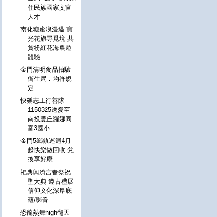
住民族國家文官
人才
南化糖蜜浪漫遇 寶
光花旗尋覓境 共
賞粉紅花海農遊
體驗
金門清明食品抽驗
衛生局：均符規
定
快樂志工行善隊
1150325送愛至
南投豐丘羅娜同
富3國小
金門5鄉鎮巡迴4月
起快樂做回收 兌
換享好康
祀典興濟宮春祭祝
聖大典 遵古禮展
信仰文化深厚底
蘊/影音
恐龍熱舞high翻天