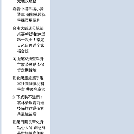
元地政服務
嘉義中埔幸福小黃
通車 偏鄉就醫就
學採買更便利
台南大飯店母親節
桌宴×吃到飽×蛋
糕一次全！指定
日來店再送全家
福合照
岡山榮家清查單身
亡故榮民動產保
管定期拆驗
彰化榮服處攜手退
軍社團關懷弱勢
學童 共慶兒童節
卸下戎装不迷惘！
雲林榮服處前進
後備旅作退伍官
兵最強後盾
彰榮日照長輩化身
點心大師 創意鮮
果鬆餅健康美味