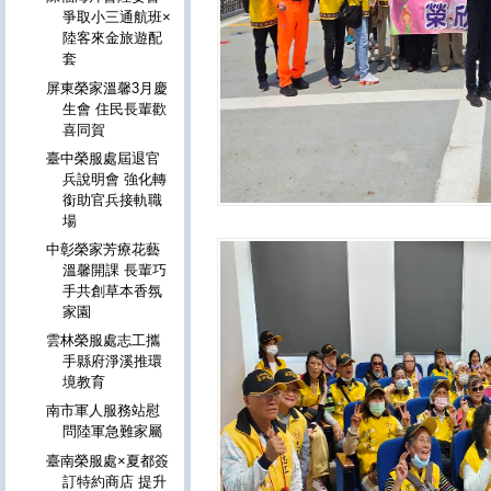
爭取小三通航班×
陸客來金旅遊配
套
屏東榮家溫馨3月慶
生會 住民長輩歡
喜同賀
臺中榮服處屆退官
兵說明會 強化轉
銜助官兵接軌職
場
中彰榮家芳療花藝
溫馨開課 長輩巧
手共創草本香氛
家園
雲林榮服處志工攜
手縣府淨溪推環
境教育
南市軍人服務站慰
問陸軍急難家屬
臺南榮服處×夏都簽
訂特約商店 提升