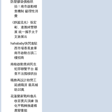
防塑膠袋價格哄
抬！南市啟動稽
查機制 籲理性消
費
《靜謐流光》張宏
彬、連雅綺雙聯
展 統一攜手太子
文旅展出
hahababy快閃進駐
西市場香蕉倉庫
南市啟動古蹟二
樓招商
南檢啟動查緝民生
犯罪聯繫平台 嚴
查不法囤積哄抬
職務再設計助勞工
延續職涯 最高補
助10萬
花蓮榮家戰時傷兵
收容實兵演練 強
化平戰轉換建構
應變量能