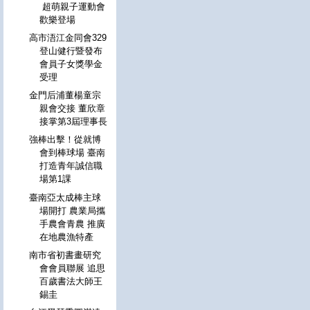
超萌親子運動會
歡樂登場
高市浯江金同會329
登山健行暨發布
會員子女獎學金
受理
金門后浦董楊童宗
親會交接 董欣章
接掌第3屆理事長
強棒出擊！從就博
會到棒球場 臺南
打造青年誠信職
場第1課
臺南亞太成棒主球
場開打 農業局攜
手農會青農 推廣
在地農漁特產
南市省初書畫研究
會會員聯展 追思
百歲書法大師王
錫圭