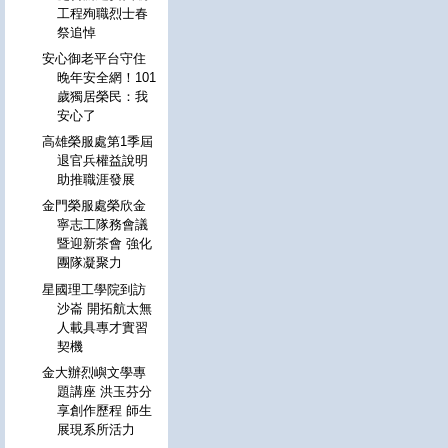
工程殉職烈士春
祭追悼
安心御老平台守住
晚年安全網！101
歲獨居榮民：我
安心了
高雄榮服處第1季屆
退官兵權益說明
助推職涯發展
金門榮服處榮欣金
寧志工隊務會議
暨迎新茶會 強化
團隊凝聚力
星國理工學院到訪
沙崙 開拓航太無
人載具專才實習
契機
金大辦烈嶼文學專
題講座 洪玉芬分
享創作歷程 師生
展現系所活力