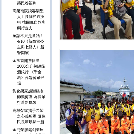
榮民眷福利
高榮南院談客製型
人工膝關節置換
術 找回像自然步
態行走力
童話不只是童話！
4/10《新白雪公
主與七矮人》新
營開演
金酒首開放限量
1000公升包罈儲
酒銀行 《千金
藏》高端窖藏登
場
彰化榮家感謝楊老
師義剪團 為長輩
打造新氣象
高雄榮家攜手希望
之心義剪團 讓住
民長輩煥然一新
金門榮服處創業座