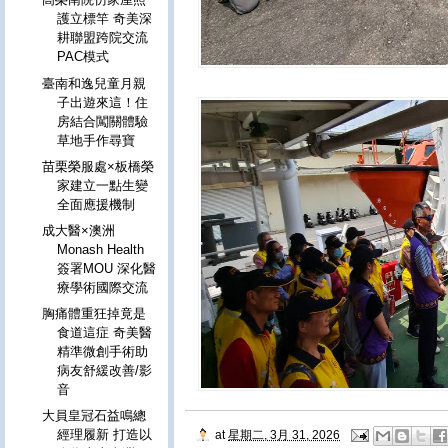
護立標竿 奇美深
耕聯盟跨院交流
PAC模式
臺南和逸兒童月親
子出遊來這！住
房結合闖關體驗
草地手作尋寶
苗栗榮服處×板橋榮
家建立一點生變
全面應援機制
成大醫×澳洲
Monash Health
簽署MOU 深化醫
療學術國際交流
胸痛體重狂掉竟是
食道這症 奇美醫
精準微創手術助
病友舒緩改善/影
音
大員皇冠石益鳴總
經理履新 打造以
at
星期二, 3月 31, 2026