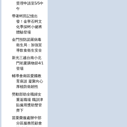
受理申請至5/5中
午
帶著蚵田記憶出
發！金寧石蚵文
化季採蚵小健將
體驗登場
金門預防諾羅病毒
衛生局：加強宣
導飲食衛生安全
新光三越台南小北
門初夏購物節4/1
登場
輔導會南區愛國教
育座談 凝聚向心
厚植防衛韌性
勞動部助全職婦女
重返職場 職訓津
貼僱用獎助雙管
齊下
苗栗榮服處辦中部
分區服務照顧會