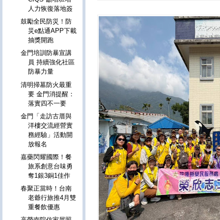
人力恢復落地簽
鼓勵全民防災！防
災e點通APP下載
抽獎開跑
金門培訓防暴宣講
員 持續強化社區
防暴力量
清明掃墓防火最重
要 金門消提醒：
落實四不一要
金門「走訪古厝與
洋樓交流經營實
務經驗」活動開
放報名
嘉藥閃耀國際！餐
旅系創意台味勇
奪1銀3銅1佳作
春聚正當時！台南
老爺行旅推4月雙
重餐飲優惠
高榮南院仿家屋照