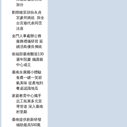
加分
劉燈鐘至頭份永貞
宮參拜媽祖 與全
台宮廟代表同霑
法喜
金門人事處辦公務
服務禮儀研習 延
續浯島優良傳統
衛福部臺南醫迎130
週年院慶 攝護腺
中心成立
臺南永康國小體驗
食農一鏟一笑節
氣美味 從產地到
餐桌認識地瓜
家庭教育中心攜手
志工拓展多元宣
導管道 深入臺南
村里鄰
臺南提供創新研發
補助最高500萬