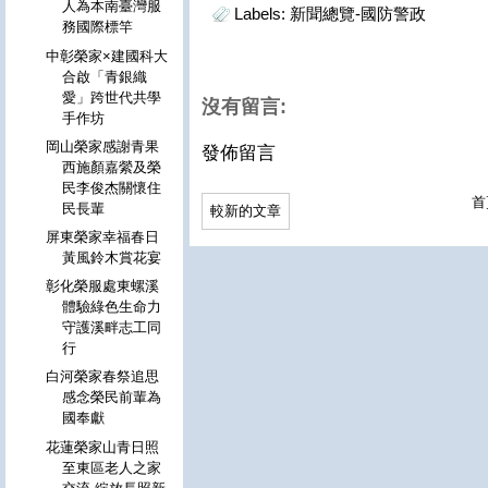
人為本南臺灣服
Labels:
新聞總覽-國防警政
務國際標竿
中彰榮家×建國科大
合啟「青銀織
愛」跨世代共學
沒有留言:
手作坊
岡山榮家感謝青果
發佈留言
西施顏嘉縈及榮
民李俊杰關懷住
首
民長輩
較新的文章
屏東榮家幸福春日
黃風鈴木賞花宴
彰化榮服處東螺溪
體驗綠色生命力
守護溪畔志工同
行
白河榮家春祭追思
感念榮民前輩為
國奉獻
花蓮榮家山青日照
至東區老人之家