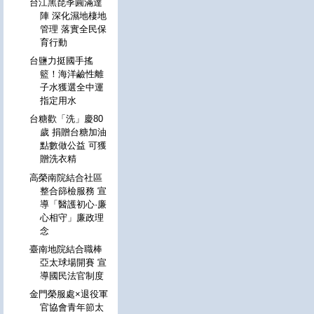
台江黑琵季圓滿達
陣 深化濕地棲地
管理 落實全民保
育行動
台鹽力挺國手搖
籃！海洋鹼性離
子水獲選全中運
指定用水
台糖歡「洗」慶80
歲 捐贈台糖加油
點數做公益 可獲
贈洗衣精
高榮南院結合社區
整合篩檢服務 宣
導「醫護初心·廉
心相守」廉政理
念
臺南地院結合職棒
亞太球場開賽 宣
導國民法官制度
金門榮服處×退役軍
官協會青年節太