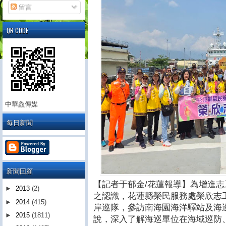
留言
QR CODE
中華鱻傳媒
每日新聞
新聞回顧
【記者于郁金/花蓮報導】為增進
►
2013
(2)
之認識，花蓮縣榮民服務處榮欣志
►
2014
(415)
岸巡隊，參訪南海園海洋驛站及海
►
2015
(1811)
說，深入了解海巡單位在海域巡防