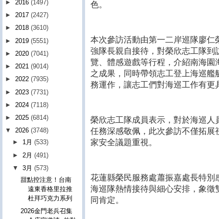
►
2016
(1497)
色。
►
2017
(2427)
►
2018
(3610)
本次參訪活動由第一二岸巡隊廖仁
►
2019
(5551)
強隊長親自接待，對榮欣志工隊到
►
2020
(7041)
覽、體感遊戲等行程，介紹南海園
►
2021
(9014)
之成果，同時帶領志工登上海巡艦
►
2022
(7935)
務運作，讓志工們對海巡工作有更
►
2023
(7731)
►
2024
(7118)
►
2025
(6814)
榮欣志工隊成員表示，對於海巡人
任務深感敬佩，此次參訪不僅拓展
▼
2026
(3748)
家安全議題重視。
►
1月
(533)
►
2月
(491)
▼
3月
(573)
花蓮縣榮民服務處蕭振嘉處長特別
甜點控注意！台南
海巡隊熱情接待與細心安排，象徵
遠東香格里拉推
杜拜巧克力系列
同肯定。
2026金門老兵召集