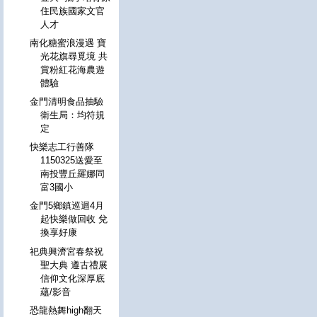
住民族國家文官
人才
南化糖蜜浪漫遇 寶
光花旗尋覓境 共
賞粉紅花海農遊
體驗
金門清明食品抽驗
衛生局：均符規
定
快樂志工行善隊
1150325送愛至
南投豐丘羅娜同
富3國小
金門5鄉鎮巡迴4月
起快樂做回收 兌
換享好康
祀典興濟宮春祭祝
聖大典 遵古禮展
信仰文化深厚底
蘊/影音
恐龍熱舞high翻天