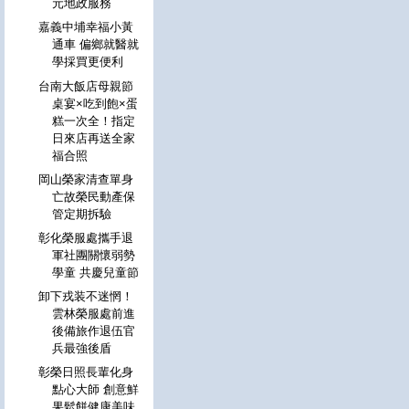
元地政服務
嘉義中埔幸福小黃
通車 偏鄉就醫就
學採買更便利
台南大飯店母親節
桌宴×吃到飽×蛋
糕一次全！指定
日來店再送全家
福合照
岡山榮家清查單身
亡故榮民動產保
管定期拆驗
彰化榮服處攜手退
軍社團關懷弱勢
學童 共慶兒童節
卸下戎装不迷惘！
雲林榮服處前進
後備旅作退伍官
兵最強後盾
彰榮日照長輩化身
點心大師 創意鮮
果鬆餅健康美味