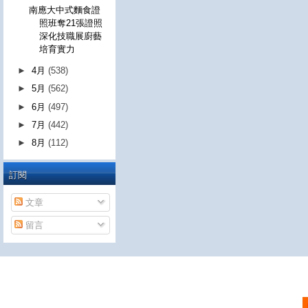
南應大中式麵食證
照班奪21張證照
深化技職展廚藝
培育實力
►
4月
(538)
►
5月
(562)
►
6月
(497)
►
7月
(442)
►
8月
(112)
訂閱
文章
留言