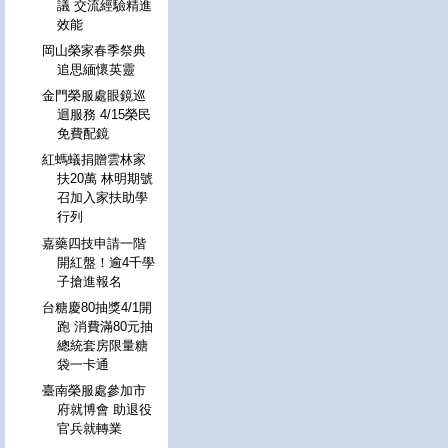
議 交流經驗精進
效能
岡山榮家春季祭典
追思緬懷英靈
金門榮服處眼鏡巡
迴服務 4/15榮民
免費配鏡
紅螞蟻捐贈雲林家
扶20萬 林明期號
召加入家扶助學
行列
嘉藥四技申請一階
開紅盤！逾4千學
子搶進報名
台糖慶80抽獎4/1開
跑 消費滿80元抽
總統套房限量糖
袋一卡通
臺南榮服處參加市
府就博會 助退役
官兵就轉業