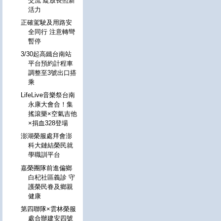
交流 綻放長照新
活力
正確駕駛及用路安
全同行 注意轉彎
暫停
3/30起高鐵台南站
平台預約計程車
調整至3號出口搭
乘
LifeLive音樂祭台南
永康大會合！集
搖滾樂×空氣吉他
×捐血328登場
澎湖榮服處拜會澎
科大鏈結榮民就
學職訓平台
嘉榮團隊前進偏鄉
白杞社區義診 守
護榮民眷及鄉親
健康
第四聯隊×雲林榮服
處合辦建安四號