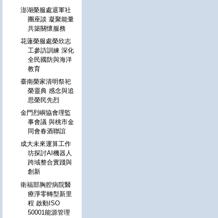
澎湖榮服處退軍社
團座談 凝聚能量
共築關懷服務
花蓮榮服處榮欣志
工參訪訓練 深化
全民國防與海洋
教育
臺南榮家清明祭祀
榮靈典 感念與追
思榮民先烈
金門烈嶼協會理監
事會議 與桃市金
同會春酒聯誼
成大未來運算工作
坊探討AI機器人
跨域整合實踐與
創新
衛福部胸腔病院醫
療淨零轉型新里
程 啟動ISO
50001能源管理