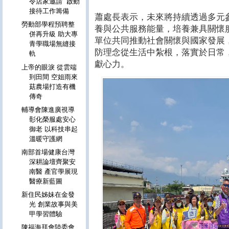
令店家邀請 啟動
接待工作籌備
蕭處長表示，未來將持續透過多元
勞動部學程預聘整
養與公共服務能量，培養兼具關懷
併再升級 助大專
單位共同推動社會關懷與國家發展
青學職場無縫接
防理念從生活中紮根，落實於日常
軌
獻心力。
上帝的眼淚 從雲端
到田間 空姐雨來
菇農場打造有機
傳奇
輔導會陳進廣視導
彰化榮服處安心
御老 以科技串起
溫暖守護網
南部首場健康台灣
深耕論壇齊聚安
南醫 產官學展現
醫療新藍圖
新住民姊妹在金發
光 創業故事與美
甲學習體驗
陳福海拜會陸委會