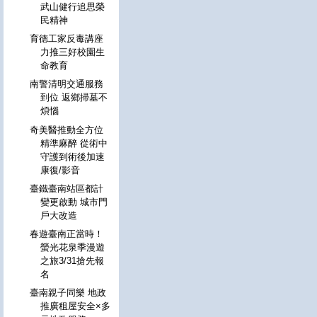
武山健行追思榮
民精神
育德工家反毒講座
力推三好校園生
命教育
南警清明交通服務
到位 返鄉掃墓不
煩惱
奇美醫推動全方位
精準麻醉 從術中
守護到術後加速
康復/影音
臺鐵臺南站區都計
變更啟動 城市門
戶大改造
春遊臺南正當時！
螢光花泉季漫遊
之旅3/31搶先報
名
臺南親子同樂 地政
推廣租屋安全×多