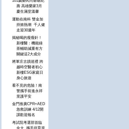
101歲榮民尚爺爺紀
壽 高雄榮家3月
慶生滿堂溫馨
運動在南科 雙金加
持掀熱潮 千人健
走迎30週年
揭秘喝的瘦瘦針！
新樓醫：機能綠
茶輔助減重有方
關鍵這2大成分
將軍庄古蹟巡禮 跨
越時空醫者初心
新樓ESG家庭日
身心旅遊
看不見的危險！南
警攜手前進永祥
里護平安
金門推廣CPR+AED
急救訓練 4/12開
課歡迎報名
考試院考選部首臨
金大 攜手培育原