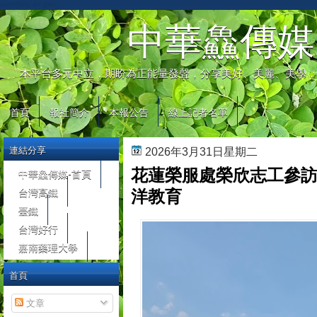
automaty do gier
中華鱻傳媒
本平台多元中立，期盼為正能量發聲，分享美好、美麗、美學，
首頁
報社簡介
本報公告
線上記者名單
連結分享
2026年3月31日星期二
花蓮榮服處榮欣志工參訪
中華鱻傳媒-首頁
台灣高鐵
洋教育
臺鐵
台灣好行
嘉南藥理大學
首頁
文章