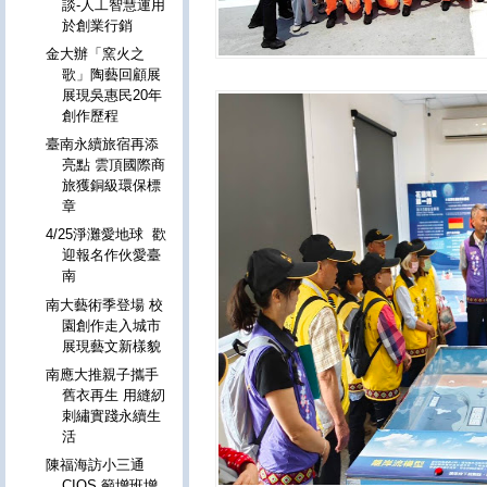
談-人工智慧運用
於創業行銷
金大辦「窯火之
歌」陶藝回顧展
展現吳惠民20年
創作歷程
臺南永續旅宿再添
亮點 雲頂國際商
旅獲銅級環保標
章
4/25淨灘愛地球 歡
迎報名作伙愛臺
南
南大藝術季登場 校
園創作走入城市
展現藝文新樣貌
南應大推親子攜手
舊衣再生 用縫紉
刺繡實踐永續生
活
陳福海訪小三通
CIQS 籲增班增