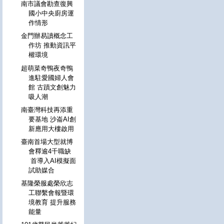
南市議會勘查復興
國小中央廚房運
作情形
金門辦易讀概念工
作坊 推動資訊平
權環境
超萌菜奇鴨夜奇鴨
進駐愛國婦人會
館 古蹟文創魅力
吸人潮
南臺灣科技再添重
要基地 沙崙AI創
新應用大樓啟用
臺南首場大型就博
會釋逾4千職缺
首導入AI模擬面
試助媒合
基隆榮服處榮欣志
工聯繫會報暨環
境教育 提升服務
能量