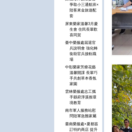
爭取小三通航班×
陸客來金旅遊配
套
屏東榮家溫馨3月慶
生會 住民長輩歡
喜同賀
臺中榮服處屆退官
兵說明會 強化轉
銜助官兵接軌職
場
中彰榮家芳療花藝
溫馨開課 長輩巧
手共創草本香氛
家園
雲林榮服處志工攜
手縣府淨溪推環
境教育
南市軍人服務站慰
問陸軍急難家屬
臺南榮服處×夏都簽
訂特約商店 提升