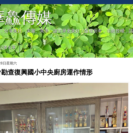
華鱻傳媒
，分享美好、美麗、美學，讓世界更美好！版權所有，非經授權，
記者名單
月28日星期六
會勘查復興國小中央廚房運作情形