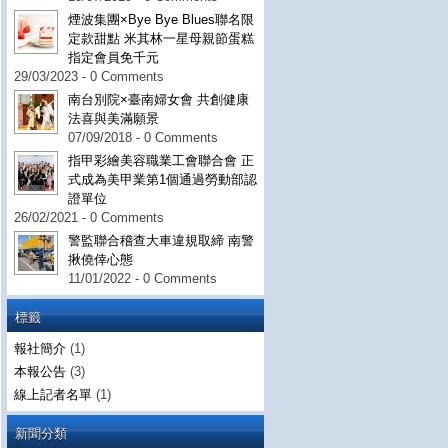
煙波集團×Bye Bye Blues聯名限
定款甜點 米其林一星母親節蛋糕
指定會員免千元
29/03/2023 - 0 Comments
南台別院×臺南婦女會 共創健康
法喜與美滿願景
07/09/2018 - 0 Comments
指甲彩繪美容職業工會聯合會 正
式成為美甲業第1個通過勞動部認
證單位
26/02/2021 - 0 Comments
警監聯合稽查大車違規取締 南警
揪僥倖心態
11/01/2022 - 0 Comments
標籤
報社簡介
(1)
本報公告
(3)
線上記者名單
(1)
新聞分類