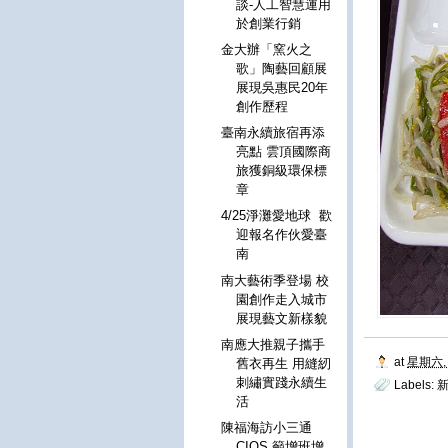
談-人工智慧運用
於創業行銷
金大辦「窯火之
歌」陶藝回顧展
展現吳惠民20年
創作歷程
臺南永續旅宿再添
亮點 雲頂國際商
旅獲銅級環保標
章
4/25淨灘愛地球 歡
迎報名作伙愛臺
南
南大藝術季登場 校
園創作走入城市
展現藝文新樣貌
南應大推親子攜手
at
星期六, 
舊衣再生 用縫紉
刺繡實踐永續生
Labels:
新
活
陳福海訪小三通
CIQS 籲增班增