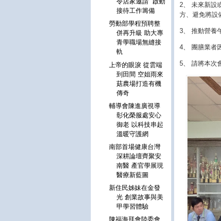
令店家邀請 啟動
2、 未來新
接待工作籌備
方、避免將設
勞動部學程預聘整
3、 推動營
併再升級 助大專
青學職場無縫接
4、 團膳業
軌
5、 請將本
上帝的眼淚 從雲端
到田間 空姐雨來
菇農場打造有機
傳奇
輔導會陳進廣視導
彰化榮服處安心
御老 以科技串起
溫暖守護網
南部首場健康台灣
深耕論壇齊聚安
南醫 產官學展現
醫療新藍圖
新住民姊妹在金發
光 創業故事與美
甲學習體驗
陳福海拜會陸委會