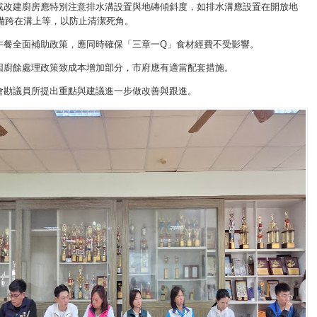
設或改建廚房應特別注意排水溝設置與地磚傾斜度，如排水溝應設置在開放地
備跨在溝上等，以防止清潔死角。
養午餐全面補助政策，應同時確保「三章一Q」食材經費不受影響。
者因廚餘處理政策致成本增加部分，市府應有適當配套措施。
次會勘議員所提出重點與建議進一步做改善與跟進。