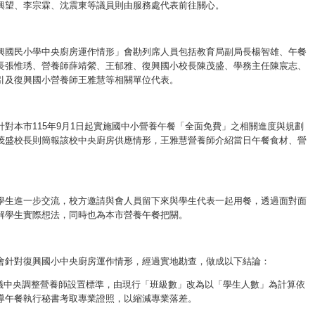
興望、李宗霖、沈震東等議員則由服務處代表前往關心。
興國民小學中央廚房運作情形」會勘列席人員包括教育局副局長楊智雄、午餐
長張惟琇、營養師薛靖縈、王郁雅、復興國小校長陳茂盛、學務主任陳宸志、
引及復興國小營養師王雅慧等相關單位代表。
針對本市115年9月1日起實施國中小營養午餐「全面免費」之相關進度與規劃
茂盛校長則簡報該校中央廚房供應情形，王雅慧營養師介紹當日午餐食材、營
學生進一步交流，校方邀請與會人員留下來與學生代表一起用餐，透過面對面
解學生實際想法，同時也為本市營養午餐把關。
會針對復興國小中央廚房運作情形，經過實地勘查，做成以下結論：
建議中央調整營養師設置標準，由現行「班級數」改為以「學生人數」為計算依
導午餐執行秘書考取專業證照，以縮減專業落差。