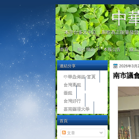
automaty do gier
中
本平台多元中立，期盼為正能量發聲
首頁
報社簡介
本報公告
線上
連結分享
2026年3
南市議
中華鱻傳媒-首頁
台灣高鐵
臺鐵
台灣好行
嘉南藥理大學
首頁
文章