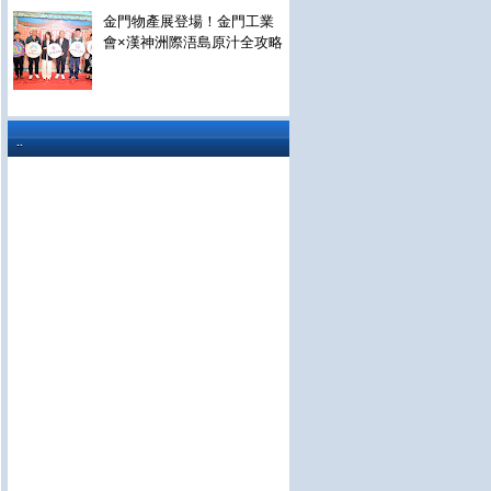
金門物產展登場！金門工業
會×漢神洲際浯島原汁全攻略
..