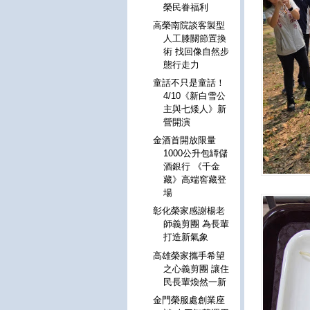
榮民眷福利
高榮南院談客製型
人工膝關節置換
術 找回像自然步
態行走力
童話不只是童話！
4/10《新白雪公
主與七矮人》新
營開演
金酒首開放限量
1000公升包罈儲
酒銀行 《千金
藏》高端窖藏登
場
彰化榮家感謝楊老
師義剪團 為長輩
打造新氣象
高雄榮家攜手希望
之心義剪團 讓住
民長輩煥然一新
金門榮服處創業座