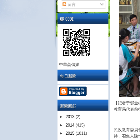
留言
QR CODE
中華鱻傳媒
每日新聞
【記者于郁金
新聞回顧
教育局代表前
►
2013
(2)
►
2014
(415)
民政教育委員
►
2015
(1811)
持，召集人陳怡