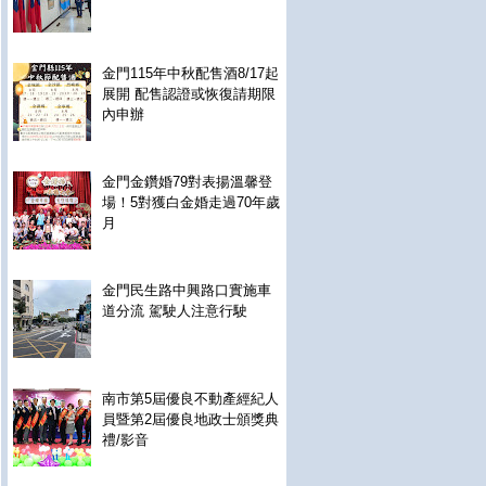
金門115年中秋配售酒8/17起
展開 配售認證或恢復請期限
內申辦
金門金鑽婚79對表揚溫馨登
場！5對獲白金婚走過70年歲
月
金門民生路中興路口實施車
道分流 駕駛人注意行駛
南市第5屆優良不動產經紀人
員暨第2屆優良地政士頒獎典
禮/影音