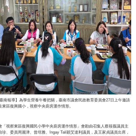
/臺南報導】為學生營養午餐把關，臺南市議會民政教育委員會27日上午邀請
往東區復興國小，視察中央廚房運作情形。
會「視察東區復興國民小學中央廚房運作情形」會勘由召集人蔡筱薇議員主
珍、委員周麗津、曾培雅、Ingay Tali穎艾達利議員，及王家貞議員出席，