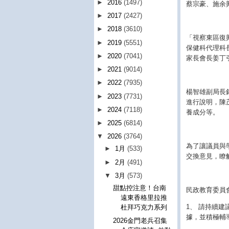
►
2016
(1497)
蔡宗豪、施余
►
2017
(2427)
►
2018
(3610)
「視察東區復
►
2019
(5551)
保健科代理科
►
2020
(7041)
家長會長姜丁
►
2021
(9014)
►
2022
(7935)
楊智雄副局長
►
2023
(7731)
進行說明，陳
►
2024
(7118)
養成分等。
►
2025
(6814)
▼
2026
(3764)
為了讓議員與
►
1月
(533)
交換意見，瞭
►
2月
(491)
▼
3月
(573)
甜點控注意！台南
民政教育委員
遠東香格里拉推
1、 請持續
杜拜巧克力系列
據，並積極輔
2026金門老兵召集