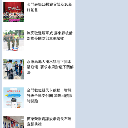
金門表揚16模範父親及16新
好爸爸
嘹亮歌聲展軍威 屏東縣後備
部接受國防部軍歌驗收
永康高地大淹水疑地下排水
溝崩壞 要求市府對症下藥解
決
金門數位縣民卡啟動！智慧
升級全島支付圈 加碼回饋限
時開跑
苗栗榮服處謝浚豪處長布達
宣誓典禮