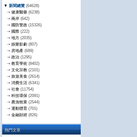
▼
新聞總覽
(64628)
⇢
健康醫藥
(6238)
⇢
兩岸
(642)
⇢
國防警政
(15326)
⇢
國際
(222)
⇢
地方
(2035)
⇢
娛樂影劇
(807)
⇢
房地產
(689)
⇢
政治
(1295)
⇢
教育學術
(8402)
⇢
文化宗教
(2101)
⇢
旅遊美食
(2614)
⇢
消費生活
(6341)
⇢
社會
(11754)
⇢
科技環保
(2091)
⇢
農漁牧業
(2544)
⇢
運動體育
(701)
⇢
金融財經
(826)
熱門文章