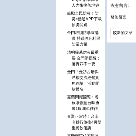
人力恢復落地簽
沒有留言:
鼓勵全民防災！防
發佈留言
災e點通APP下載
抽獎開跑
較新的文章
金門培訓防暴宣講
員 持續強化社區
防暴力量
清明掃墓防火最重
要 金門消提醒：
落實四不一要
金門「走訪古厝與
洋樓交流經營實
務經驗」活動開
放報名
嘉藥閃耀國際！餐
旅系創意台味勇
奪1銀3銅1佳作
春聚正當時！台南
老爺行旅推4月雙
重餐飲優惠
高榮南院仿家屋照