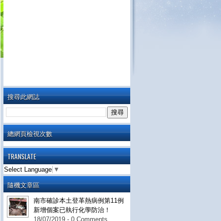
搜尋此網誌
總網頁檢視次數
TRANSLATE
Select Language
▼
隨機文章區
南市確診本土登革熱病例第11例
新增個案已執行化學防治！
18/07/2019 - 0 Comments