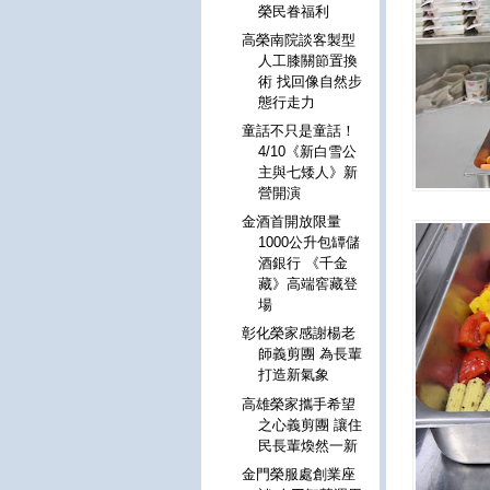
榮民眷福利
高榮南院談客製型
人工膝關節置換
術 找回像自然步
態行走力
童話不只是童話！
4/10《新白雪公
主與七矮人》新
營開演
金酒首開放限量
1000公升包罈儲
酒銀行 《千金
藏》高端窖藏登
場
彰化榮家感謝楊老
師義剪團 為長輩
打造新氣象
高雄榮家攜手希望
之心義剪團 讓住
民長輩煥然一新
金門榮服處創業座