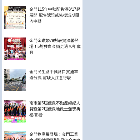
金門115年中秋配售酒8/17起
展開 配售認證或恢復請期限
內申辦
金門金鑽婚79對表揚溫馨登
場！5對獲白金婚走過70年歲
月
金門民生路中興路口實施車
道分流 駕駛人注意行駛
南市第5屆優良不動產經紀人
員暨第2屆優良地政士頒獎典
禮/影音
金門物產展登場！金門工業