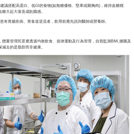
餐： 建議搭配高蛋白、低GI的食物(如無糖優格、堅果或雞胸肉)，維持血糖穩
血糖大起大落造成飢餓感。
詢： 患有胃腸疾病、胃食道逆流者，飲用前應先諮詢醫師或營養師。
，體重管理民眾應透過均衡飲食、規律運動及行為管理，自我監測BMI,腰圍及
保減去的是脂肪而非健康。