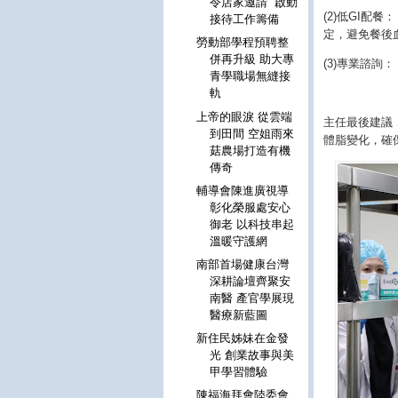
令店家邀請 啟動
(2)低GI配
接待工作籌備
定，避免餐後
勞動部學程預聘整
併再升級 助大專
(3)專業諮
青學職場無縫接
軌
上帝的眼淚 從雲端
主任最後建議
到田間 空姐雨來
體脂變化，確
菇農場打造有機
傳奇
輔導會陳進廣視導
彰化榮服處安心
御老 以科技串起
溫暖守護網
南部首場健康台灣
深耕論壇齊聚安
南醫 產官學展現
醫療新藍圖
新住民姊妹在金發
光 創業故事與美
甲學習體驗
陳福海拜會陸委會