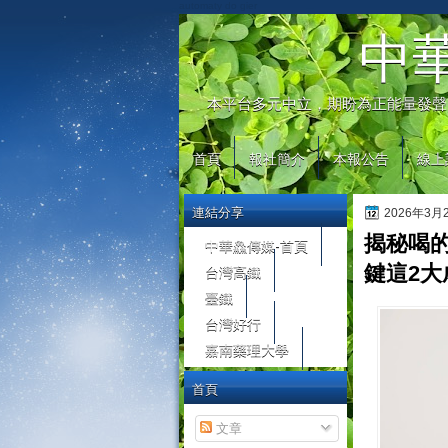
automaty do gier
中
本平台多元中立，期盼為正能量發聲
首頁
報社簡介
本報公告
線上
連結分享
2026年3
揭秘喝
中華鱻傳媒-首頁
台灣高鐵
鍵這2大
臺鐵
台灣好行
嘉南藥理大學
首頁
文章