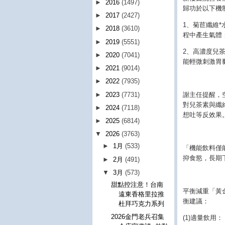
►
2016
(1497)
歸功於以下機
►
2017
(2427)
1、菊苣纖維
►
2018
(3610)
程中產生氣體
►
2019
(5551)
2、高濃度兒
►
2020
(7041)
能輕微刺激胃
►
2021
(9014)
►
2022
(7935)
►
2023
(7731)
謝主任提醒，
對兒茶素與纖
►
2024
(7118)
想吐等反效果
►
2025
(6814)
▼
2026
(3763)
►
1月
(533)
「機能飲料僅
抑食慾，長期
►
2月
(491)
▼
3月
(573)
甜點控注意！台南
平衡減重「黃
遠東香格里拉推
衡建議：
杜拜巧克力系列
2026金門老兵召集
(1)適量飲用