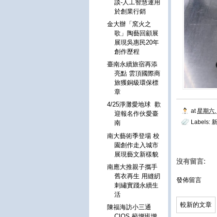
談-人工智慧運用
於創業行銷
金大辦「窯火之
歌」陶藝回顧展
展現吳惠民20年
創作歷程
臺南永續旅宿再添
亮點 雲頂國際商
旅獲銅級環保標
章
4/25淨灘愛地球 歡
at
星期六, 
迎報名作伙愛臺
Labels:
南
南大藝術季登場 校
園創作走入城市
展現藝文新樣貌
沒有留言:
南應大推親子攜手
舊衣再生 用縫紉
發佈留言
刺繡實踐永續生
活
較新的文章
陳福海訪小三通
CIQS 籲增班增