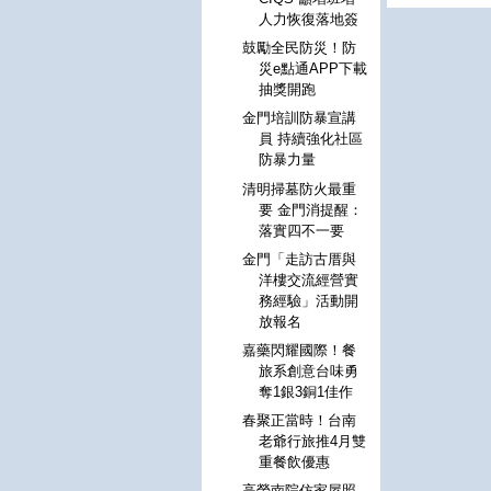
人力恢復落地簽
鼓勵全民防災！防
災e點通APP下載
抽獎開跑
金門培訓防暴宣講
員 持續強化社區
防暴力量
清明掃墓防火最重
要 金門消提醒：
落實四不一要
金門「走訪古厝與
洋樓交流經營實
務經驗」活動開
放報名
嘉藥閃耀國際！餐
旅系創意台味勇
奪1銀3銅1佳作
春聚正當時！台南
老爺行旅推4月雙
重餐飲優惠
高榮南院仿家屋照