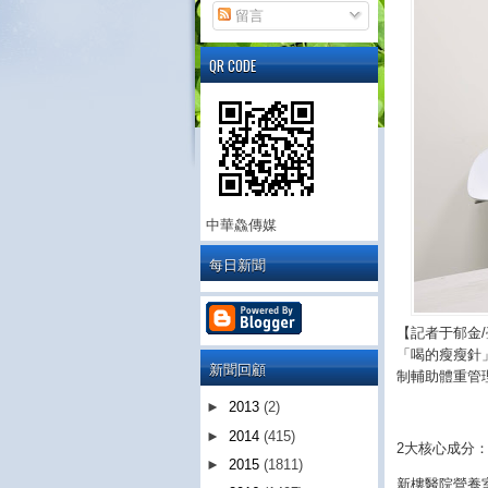
留言
QR CODE
中華鱻傳媒
每日新聞
【記者于郁金
「喝的瘦瘦針
新聞回顧
制輔助體重管
►
2013
(2)
►
2014
(415)
2大核心成分
►
2015
(1811)
新樓醫院營養