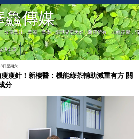
華鱻傳媒
，分享美好、美麗、美學，讓世界更美好！版權所有，非經授權，
記者名單
月28日星期六
的瘦瘦針！新樓醫：機能綠茶輔助減重有方 關
成分