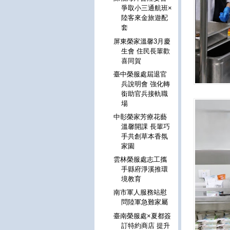
爭取小三通航班×
陸客來金旅遊配
套
屏東榮家溫馨3月慶
生會 住民長輩歡
喜同賀
臺中榮服處屆退官
兵說明會 強化轉
銜助官兵接軌職
場
中彰榮家芳療花藝
溫馨開課 長輩巧
手共創草本香氛
家園
雲林榮服處志工攜
手縣府淨溪推環
境教育
南市軍人服務站慰
問陸軍急難家屬
臺南榮服處×夏都簽
訂特約商店 提升