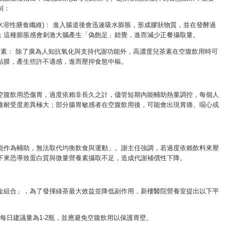
制：
*水溶性膳食纖維)： 進入腸道後會迅速吸水膨脹，形成膠狀物質，並在發酵過
；這種膨脹感會刺激大腦產生「偽飽足」錯覺，進而減少正餐攝取量。
茶素： 除了廣為人知抗氧化與支持代謝功能外，高濃度兒茶素在空腹飲用時可
黏膜，產生些許不適感，進而壓抑食慾中樞。
空腹飲用恐傷胃，過度依賴非長久之計，儘管短期內能輔助熱量調控，每個人
維耐受度差異極大；部分腸胃敏感者在空腹飲用後，可能會出現胃痛、噁心或
。
能作為輔助，無法取代均衡飲食與運動」。謝主任強調，若過度依賴飲料來壓
下來恐導致蛋白質與微量營養素攝取不足，造成代謝補償性下降。
金組合」，為了發揮綠茶最大效益並降低副作用，新樓醫院營養室提出以下平
： 每日建議量為1-2瓶，並應避免空腹飲用以保護胃壁。