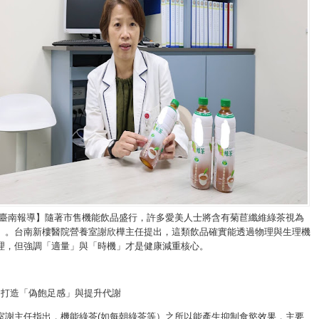
/臺南報導】隨著市售機能飲品盛行，許多愛美人士將含有菊苣纖維綠茶視為
」。台南新樓醫院營養室謝欣樺主任提出，這類飲品確實能透過物理與生理機
理，但強調「適量」與「時機」才是健康減重核心。
：打造「偽飽足感」與提升代謝
室謝主任指出，機能綠茶(如每朝綠茶等）之所以能產生抑制食慾效果，主要