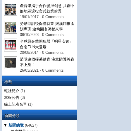
產官學攜手合作發揮創意 共創中
部地區退役官兵就業前景
19/01/2017 - 0 Comments
勞動部訓後保證就業 與漢翔推產
訓專班 連幼園老師都來學
06/10/2023 - 0 Comments
全球最奢華開瓶器「明星安娜」
台南FUN大登場
20/09/2014 - 0 Comments
清明連假掃墓踏青 注意防護恙蟲
不上身！
26/03/2021 - 0 Comments
標籤
報社簡介
(1)
本報公告
(3)
線上記者名單
(1)
新聞分類
▼
新聞總覽
(64627)