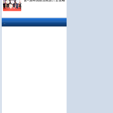
會×漢神洲際浯島原汁全攻略
..