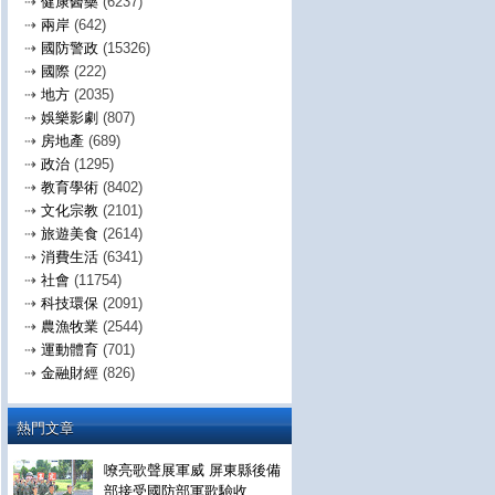
⇢
健康醫藥
(6237)
⇢
兩岸
(642)
⇢
國防警政
(15326)
⇢
國際
(222)
⇢
地方
(2035)
⇢
娛樂影劇
(807)
⇢
房地產
(689)
⇢
政治
(1295)
⇢
教育學術
(8402)
⇢
文化宗教
(2101)
⇢
旅遊美食
(2614)
⇢
消費生活
(6341)
⇢
社會
(11754)
⇢
科技環保
(2091)
⇢
農漁牧業
(2544)
⇢
運動體育
(701)
⇢
金融財經
(826)
熱門文章
嘹亮歌聲展軍威 屏東縣後備
部接受國防部軍歌驗收