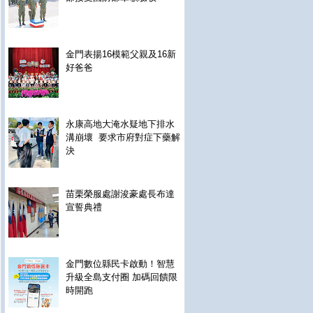
金門表揚16模範父親及16新
好爸爸
永康高地大淹水疑地下排水
溝崩壞 要求市府對症下藥解
決
苗栗榮服處謝浚豪處長布達
宣誓典禮
金門數位縣民卡啟動！智慧
升級全島支付圈 加碼回饋限
時開跑