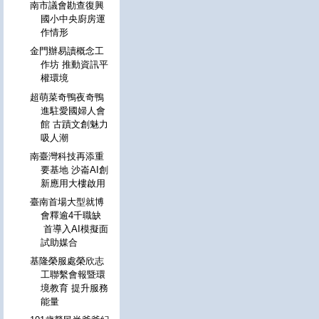
南市議會勘查復興
國小中央廚房運
作情形
金門辦易讀概念工
作坊 推動資訊平
權環境
超萌菜奇鴨夜奇鴨
進駐愛國婦人會
館 古蹟文創魅力
吸人潮
南臺灣科技再添重
要基地 沙崙AI創
新應用大樓啟用
臺南首場大型就博
會釋逾4千職缺
首導入AI模擬面
試助媒合
基隆榮服處榮欣志
工聯繫會報暨環
境教育 提升服務
能量