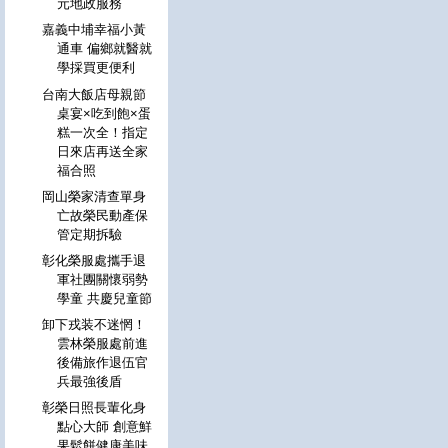
元地政服務
嘉義中埔幸福小黃
通車 偏鄉就醫就
學採買更便利
台南大飯店母親節
桌宴×吃到飽×蛋
糕一次全！指定
日來店再送全家
福合照
岡山榮家清查單身
亡故榮民動產保
管定期拆驗
彰化榮服處攜手退
軍社團關懷弱勢
學童 共慶兒童節
卸下戎装不迷惘！
雲林榮服處前進
後備旅作退伍官
兵最強後盾
彰榮日照長輩化身
點心大師 創意鮮
果鬆餅健康美味