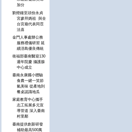
加分
劉燈鐘至頭份永貞
宮參拜媽祖 與全
台宮廟代表同霑
法喜
金門人事處辦公務
服務禮儀研習 延
續浯島優良傳統
衛福部臺南醫迎130
週年院慶 攝護腺
中心成立
臺南永康國小體驗
食農一鏟一笑節
氣美味 從產地到
餐桌認識地瓜
家庭教育中心攜手
志工拓展多元宣
導管道 深入臺南
村里鄰
臺南提供創新研發
補助最高500萬