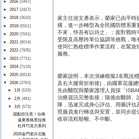
►
2016
(1497)
►
2017
(2427)
家主任游文勇表示，榮家已由平時
►
2018
(3610)
構，進一步轉型為全民國防體系重
►
2019
(5551)
不來，恃吾有以待之」；面對戰時
►
2020
(7041)
受限及高壓跨單位協調等挑戰，唯
►
2021
(9014)
使同仁熟稔標準作業流程，在緊急
►
2022
(7935)
服務。
►
2023
(7731)
►
2024
(7118)
►
2025
(6814)
榮家說明，本次演練模擬2名戰況穩
及右大腿骨折術後)，由國軍花蓮
▼
2026
(3763)
先由醫院與榮家護理人員採「ISB
►
1月
(533)
治療資訊完整銜接；隨後由醫師、
►
2月
(491)
隊，迅速完成身心評估、用藥評估
▼
3月
(573)
照服員進行轉送與安置，並同步提
甜點控注意！台南
收容流程順暢、不中斷。
遠東香格里拉推
杜拜巧克力系列
2026金門老兵召集