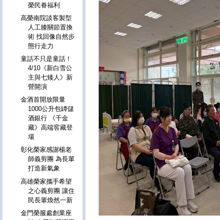
榮民眷福利
高榮南院談客製型
人工膝關節置換
術 找回像自然步
態行走力
童話不只是童話！
4/10《新白雪公
主與七矮人》新
營開演
金酒首開放限量
1000公升包罈儲
酒銀行 《千金
藏》高端窖藏登
場
彰化榮家感謝楊老
師義剪團 為長輩
打造新氣象
高雄榮家攜手希望
之心義剪團 讓住
民長輩煥然一新
金門榮服處創業座