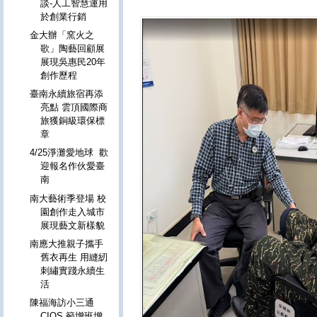
談-人工智慧運用
於創業行銷
金大辦「窯火之
歌」陶藝回顧展
展現吳惠民20年
創作歷程
臺南永續旅宿再添
亮點 雲頂國際商
旅獲銅級環保標
章
4/25淨灘愛地球 歡
迎報名作伙愛臺
南
南大藝術季登場 校
園創作走入城市
展現藝文新樣貌
南應大推親子攜手
舊衣再生 用縫紉
刺繡實踐永續生
活
陳福海訪小三通
CIQS 籲增班增