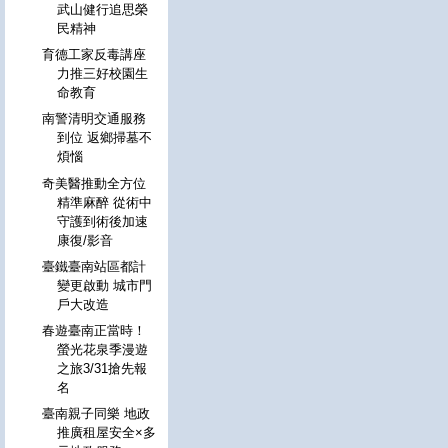
武山健行追思榮
民精神
育德工家反毒講座
力推三好校園生
命教育
南警清明交通服務
到位 返鄉掃墓不
煩惱
奇美醫推動全方位
精準麻醉 從術中
守護到術後加速
康復/影音
臺鐵臺南站區都計
變更啟動 城市門
戶大改造
春遊臺南正當時！
螢光花泉季漫遊
之旅3/31搶先報
名
臺南親子同樂 地政
推廣租屋安全×多