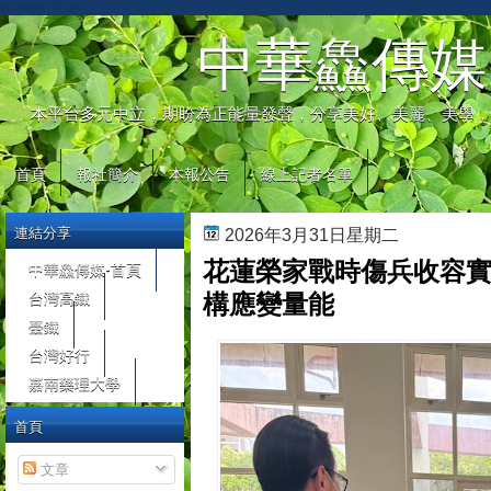
automaty do gier
中華鱻傳媒
本平台多元中立，期盼為正能量發聲，分享美好、美麗、美學，
首頁
報社簡介
本報公告
線上記者名單
連結分享
2026年3月31日星期二
花蓮榮家戰時傷兵收容實
中華鱻傳媒-首頁
台灣高鐵
構應變量能
臺鐵
台灣好行
嘉南藥理大學
首頁
文章