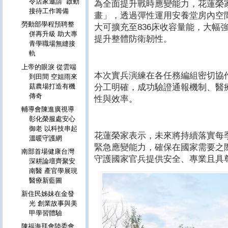
令店家邀請 啟動
為全面提升戰時應變能力，花蓮榮
接待工作籌備
畫」，透過彈性運用安養堂房內空
勞動部學程預聘整
大可擴充至836床收容量能，大幅
併再升級 助大專
提升整體防衛韌性。
青學職場無縫接
軌
上帝的眼淚 從雲端
本次實兵演練在各任務編組密切協
到田間 空姐雨來
分工明確，成功驗證通報機制、醫
菇農場打造有機
傳奇
性與效率。
輔導會陳進廣視導
彰化榮服處安心
御老 以科技串起
花蓮榮家表示，未來將持續落實每
溫暖守護網
緊急應變能力，確保在國家需要之
南部首場健康台灣
守護國家官兵提供安全、專業且具
深耕論壇齊聚安
南醫 產官學展現
醫療新藍圖
新住民姊妹在金發
光 創業故事與美
甲學習體驗
陳福海拜會陸委會