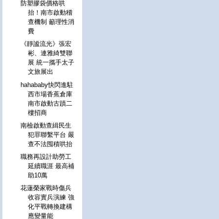
防塑膠袋價格哄
抬！南市啟動稽
查機制 籲理性消
費
《靜謐流光》張宏
彬、連雅綺雙聯
展 統一攜手太子
文旅展出
hahababy快閃進駐
西市場香蕉倉庫
南市啟動古蹟二
樓招商
南檢啟動查緝民生
犯罪聯繫平台 嚴
查不法囤積哄抬
職務再設計助勞工
延續職涯 最高補
助10萬
花蓮榮家戰時傷兵
收容實兵演練 強
化平戰轉換建構
應變量能