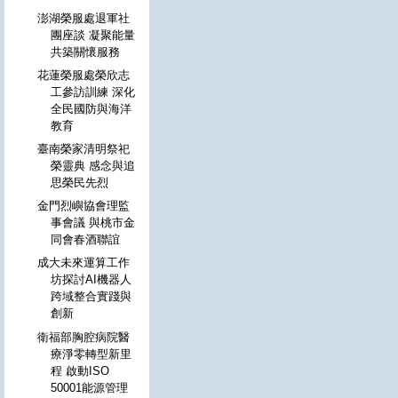
澎湖榮服處退軍社
團座談 凝聚能量
共築關懷服務
花蓮榮服處榮欣志
工參訪訓練 深化
全民國防與海洋
教育
臺南榮家清明祭祀
榮靈典 感念與追
思榮民先烈
金門烈嶼協會理監
事會議 與桃市金
同會春酒聯誼
成大未來運算工作
坊探討AI機器人
跨域整合實踐與
創新
衛福部胸腔病院醫
療淨零轉型新里
程 啟動ISO
50001能源管理