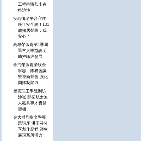
工程殉職烈士春
祭追悼
安心御老平台守住
晚年安全網！101
歲獨居榮民：我
安心了
高雄榮服處第1季屆
退官兵權益說明
助推職涯發展
金門榮服處榮欣金
寧志工隊務會議
暨迎新茶會 強化
團隊凝聚力
星國理工學院到訪
沙崙 開拓航太無
人載具專才實習
契機
金大辦烈嶼文學專
題講座 洪玉芬分
享創作歷程 師生
展現系所活力