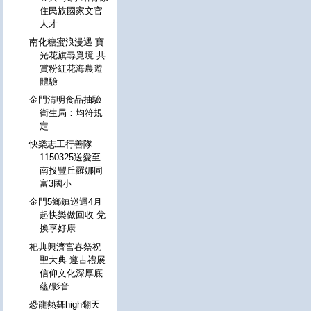
住民族國家文官
人才
南化糖蜜浪漫遇 寶
光花旗尋覓境 共
賞粉紅花海農遊
體驗
金門清明食品抽驗
衛生局：均符規
定
快樂志工行善隊
1150325送愛至
南投豐丘羅娜同
富3國小
金門5鄉鎮巡迴4月
起快樂做回收 兌
換享好康
祀典興濟宮春祭祝
聖大典 遵古禮展
信仰文化深厚底
蘊/影音
恐龍熱舞high翻天