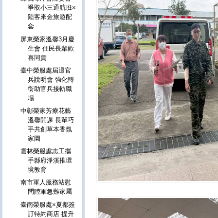
爭取小三通航班×
陸客來金旅遊配
套
屏東榮家溫馨3月慶
生會 住民長輩歡
喜同賀
臺中榮服處屆退官
兵說明會 強化轉
銜助官兵接軌職
場
中彰榮家芳療花藝
溫馨開課 長輩巧
手共創草本香氛
家園
雲林榮服處志工攜
手縣府淨溪推環
境教育
南市軍人服務站慰
問陸軍急難家屬
臺南榮服處×夏都簽
訂特約商店 提升