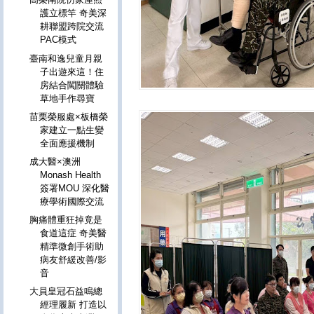
護立標竿 奇美深
耕聯盟跨院交流
PAC模式
臺南和逸兒童月親
子出遊來這！住
房結合闖關體驗
草地手作尋寶
苗栗榮服處×板橋榮
家建立一點生變
全面應援機制
成大醫×澳洲
Monash Health
簽署MOU 深化醫
療學術國際交流
胸痛體重狂掉竟是
食道這症 奇美醫
精準微創手術助
病友舒緩改善/影
音
大員皇冠石益鳴總
經理履新 打造以