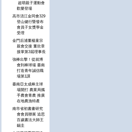
超萌親子運動會
歡樂登場
高市浯江金同會329
登山健行暨發布
會員子女獎學金
受理
金門后浦董楊童宗
親會交接 董欣章
接掌第3屆理事長
強棒出擊！從就博
會到棒球場 臺南
打造青年誠信職
場第1課
臺南亞太成棒主球
場開打 農業局攜
手農會青農 推廣
在地農漁特產
南市省初書畫研究
會會員聯展 追思
百歲書法大師王
錫圭