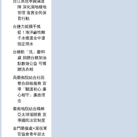
台江黑琵季圓滿達
陣 深化濕地棲地
管理 落實全民保
育行動
台鹽力挺國手搖
籃！海洋鹼性離
子水獲選全中運
指定用水
台糖歡「洗」慶80
歲 捐贈台糖加油
點數做公益 可獲
贈洗衣精
高榮南院結合社區
整合篩檢服務 宣
導「醫護初心·廉
心相守」廉政理
念
臺南地院結合職棒
亞太球場開賽 宣
導國民法官制度
金門榮服處×退役軍
官協會青年節太