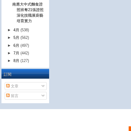
南應大中式麵食證
照班奪21張證照
深化技職展廚藝
培育實力
►
4月
(538)
►
5月
(562)
►
6月
(497)
►
7月
(442)
►
8月
(127)
訂閱
文章
留言