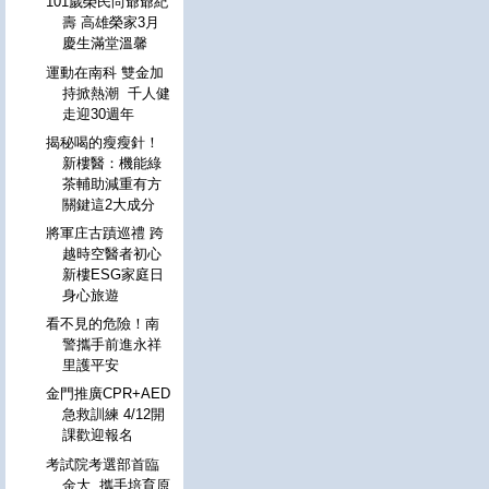
101歲榮民尚爺爺紀
壽 高雄榮家3月
慶生滿堂溫馨
運動在南科 雙金加
持掀熱潮 千人健
走迎30週年
揭秘喝的瘦瘦針！
新樓醫：機能綠
茶輔助減重有方
關鍵這2大成分
將軍庄古蹟巡禮 跨
越時空醫者初心
新樓ESG家庭日
身心旅遊
看不見的危險！南
警攜手前進永祥
里護平安
金門推廣CPR+AED
急救訓練 4/12開
課歡迎報名
考試院考選部首臨
金大 攜手培育原