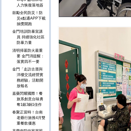
人力恢復落地簽
鼓勵全民防災！防
災e點通APP下載
抽獎開跑
金門培訓防暴宣講
員 持續強化社區
防暴力量
清明掃墓防火最重
要 金門消提醒：
落實四不一要
金門「走訪古厝與
洋樓交流經營實
務經驗」活動開
放報名
嘉藥閃耀國際！餐
旅系創意台味勇
奪1銀3銅1佳作
春聚正當時！台南
老爺行旅推4月雙
重餐飲優惠
高榮南院仿家屋照