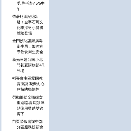
受理申請至5/5中
午
帶著蚵田記憶出
發！金寧石蚵文
化季採蚵小健將
體驗登場
金門預防諾羅病毒
衛生局：加強宣
導飲食衛生安全
新光三越台南小北
門初夏購物節4/1
登場
輔導會南區愛國教
育座談 凝聚向心
厚植防衛韌性
勞動部助全職婦女
重返職場 職訓津
貼僱用獎助雙管
齊下
苗栗榮服處辦中部
分區服務照顧會