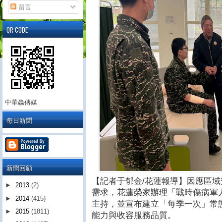
留言
QR CODE
中華鱻傳媒
每日新聞
新聞回顧
【記者于郁金/花蓮報導】因應區
►
2013
(2)
需求，花蓮榮家辦理「戰時傷病軍
►
2014
(415)
主持，並宣布建立「每季一次」常
►
2015
(1811)
能力與收容服務品質。