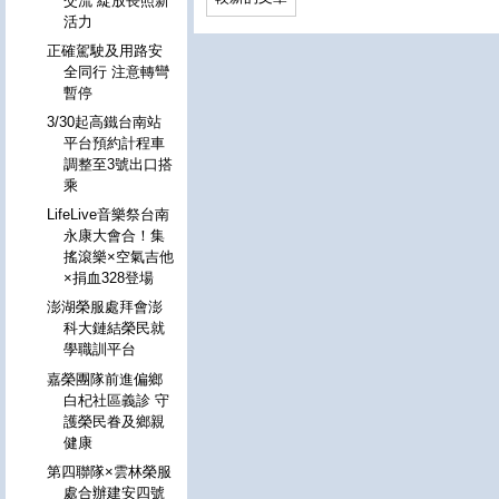
交流 綻放長照新
活力
正確駕駛及用路安
全同行 注意轉彎
暫停
3/30起高鐵台南站
平台預約計程車
調整至3號出口搭
乘
LifeLive音樂祭台南
永康大會合！集
搖滾樂×空氣吉他
×捐血328登場
澎湖榮服處拜會澎
科大鏈結榮民就
學職訓平台
嘉榮團隊前進偏鄉
白杞社區義診 守
護榮民眷及鄉親
健康
第四聯隊×雲林榮服
處合辦建安四號