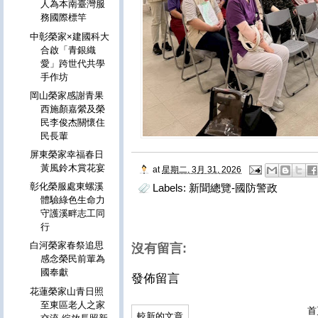
人為本南臺灣服
務國際標竿
中彰榮家×建國科大
合啟「青銀織
愛」跨世代共學
手作坊
岡山榮家感謝青果
西施顏嘉縈及榮
民李俊杰關懷住
民長輩
屏東榮家幸福春日
黃風鈴木賞花宴
at
星期二, 3月 31, 2026
彰化榮服處東螺溪
Labels:
新聞總覽-國防警政
體驗綠色生命力
守護溪畔志工同
行
白河榮家春祭追思
沒有留言:
感念榮民前輩為
國奉獻
發佈留言
花蓮榮家山青日照
至東區老人之家
首
較新的文章