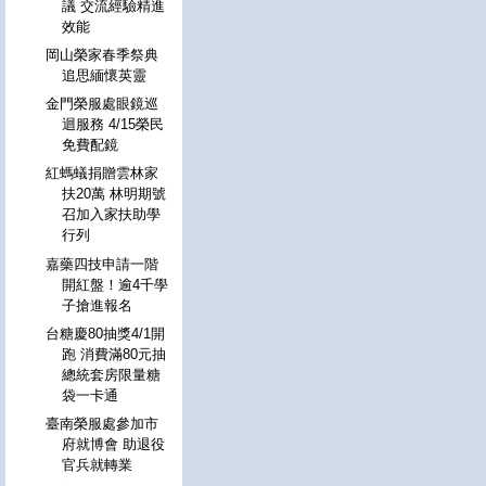
議 交流經驗精進
效能
岡山榮家春季祭典
追思緬懷英靈
金門榮服處眼鏡巡
迴服務 4/15榮民
免費配鏡
紅螞蟻捐贈雲林家
扶20萬 林明期號
召加入家扶助學
行列
嘉藥四技申請一階
開紅盤！逾4千學
子搶進報名
台糖慶80抽獎4/1開
跑 消費滿80元抽
總統套房限量糖
袋一卡通
臺南榮服處參加市
府就博會 助退役
官兵就轉業