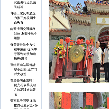
武山健行追思榮
民精神
育德工家反毒講座
力推三好校園生
命教育
南警清明交通服務
到位 返鄉掃墓不
煩惱
奇美醫推動全方位
精準麻醉 從術中
守護到術後加速
康復/影音
臺鐵臺南站區都計
變更啟動 城市門
戶大改造
春遊臺南正當時！
螢光花泉季漫遊
之旅3/31搶先報
名
臺南親子同樂 地政
推廣租屋安全×多