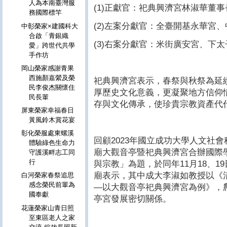
人為本南臺灣服
(1)正獻官：祀典興濟宮林淑華董事
務國際標竿
(2)左案分獻官：全臺開基永華宮
中彰榮家×建國科大
合啟「青銀織
(3)右案分獻官：米街廣安宮、下
愛」跨世代共學
手作坊
岡山榮家感謝青果
西施顏嘉縈及榮
祀典興濟宮表示，春祭與秋祭為延
民李俊杰關懷住
厚歷史文化意義，更凝聚地方信仰
民長輩
存與文化傳承，使珍貴宗教資產代
屏東榮家幸福春日
黃風鈴木賞花宴
彰化榮服處東螺溪
回顧2023年國立成功大學人文社
體驗綠色生命力
廟大觀音亭暨祀典興濟宮合辦國際
守護溪畔志工同
行
與宗教」為題，於同年11月18、
廟表示，其中成大李淑如教授以《
白河榮家春祭追思
感念榮民前輩為
―以大觀音亭祀典興濟宮為例》，
國奉獻
亭宮發展密切關係。
花蓮榮家山青日照
至東區老人之家