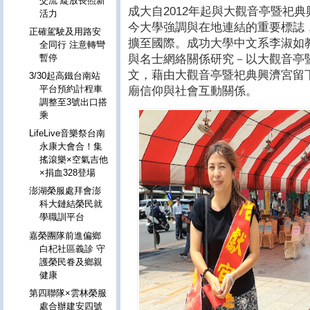
交流 綻放長照新
成大自2012年起與大觀音亭暨祀
活力
今大學強調與在地連結的重要標誌
正確駕駛及用路安
擴至國際。成功大學中文系李淑如教
全同行 注意轉彎
與名士網絡關係研究－以大觀音亭
暫停
文，藉由大觀音亭暨祀典興濟宮留
3/30起高鐵台南站
平台預約計程車
廟信仰與社會互動關係。
調整至3號出口搭
乘
LifeLive音樂祭台南
永康大會合！集
搖滾樂×空氣吉他
×捐血328登場
澎湖榮服處拜會澎
科大鏈結榮民就
學職訓平台
嘉榮團隊前進偏鄉
白杞社區義診 守
護榮民眷及鄉親
健康
第四聯隊×雲林榮服
處合辦建安四號