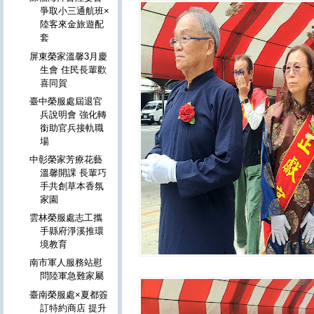
爭取小三通航班×
陸客來金旅遊配
套
屏東榮家溫馨3月慶
生會 住民長輩歡
喜同賀
臺中榮服處屆退官
兵說明會 強化轉
銜助官兵接軌職
場
中彰榮家芳療花藝
溫馨開課 長輩巧
手共創草本香氛
家園
雲林榮服處志工攜
手縣府淨溪推環
境教育
南市軍人服務站慰
問陸軍急難家屬
臺南榮服處×夏都簽
訂特約商店 提升