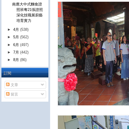
南應大中式麵食證
照班奪21張證照
深化技職展廚藝
培育實力
►
4月
(538)
►
5月
(562)
►
6月
(497)
►
7月
(442)
►
8月
(86)
訂閱
文章
留言