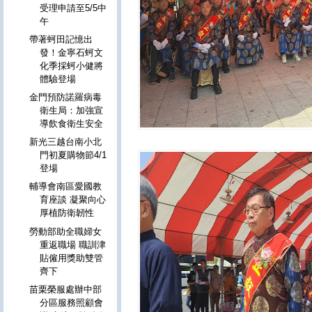
受理申請至5/5中
午
帶著蚵田記憶出
發！金寧石蚵文
化季採蚵小健將
體驗登場
金門預防諾羅病毒
衛生局：加強宣
導飲食衛生安全
新光三越台南小北
門初夏購物節4/1
登場
輔導會南區愛國教
育座談 凝聚向心
厚植防衛韌性
勞動部助全職婦女
重返職場 職訓津
貼僱用獎助雙管
齊下
苗栗榮服處辦中部
分區服務照顧會