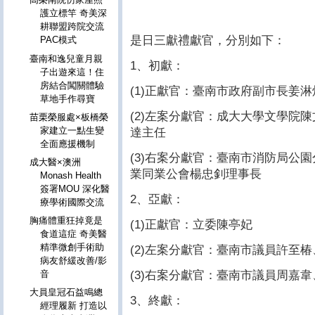
護立標竿 奇美深
耕聯盟跨院交流
是日三獻禮獻官，分別如下：
PAC模式
臺南和逸兒童月親
1、初獻：
子出遊來這！住
房結合闖關體驗
(1)正獻官：臺南市政府副市長姜淋
草地手作尋寶
(2)左案分獻官：成大大學文學院
苗栗榮服處×板橋榮
家建立一點生變
達主任
全面應援機制
(3)右案分獻官：臺南市消防局公
成大醫×澳洲
業同業公會楊忠釗理事長
Monash Health
簽署MOU 深化醫
2、亞獻：
療學術國際交流
胸痛體重狂掉竟是
(1)正獻官：立委陳亭妃
食道這症 奇美醫
精準微創手術助
(2)左案分獻官：臺南市議員許至
病友舒緩改善/影
(3)右案分獻官：臺南市議員周嘉
音
大員皇冠石益鳴總
3、終獻：
經理履新 打造以