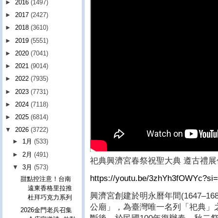
►
2016
(1497)
►
2017
(2427)
►
2018
(3610)
►
2019
(5551)
►
2020
(7041)
►
2021
(9014)
►
2022
(7935)
►
2023
(7731)
►
2024
(7118)
►
2025
(6814)
▼
2026
(3722)
►
1月
(533)
►
2月
(491)
祀典興濟宮春祭祝聖大典 遵古禮
▼
3月
(573)
https://youtu.be/3zhYh3fOWYc?s
甜點控注意！台南
遠東香格里拉推
興濟宮創建於明永曆年間(1647–1
杜拜巧克力系列
公廟」，為臺灣唯一名列「祀典」
2026金門老兵召集