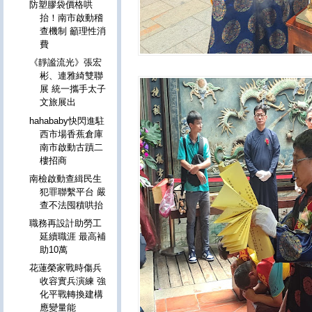
防塑膠袋價格哄
抬！南市啟動稽
查機制 籲理性消
費
《靜謐流光》張宏
彬、連雅綺雙聯
展 統一攜手太子
文旅展出
hahababy快閃進駐
西市場香蕉倉庫
南市啟動古蹟二
樓招商
南檢啟動查緝民生
犯罪聯繫平台 嚴
查不法囤積哄抬
職務再設計助勞工
延續職涯 最高補
助10萬
花蓮榮家戰時傷兵
收容實兵演練 強
化平戰轉換建構
應變量能