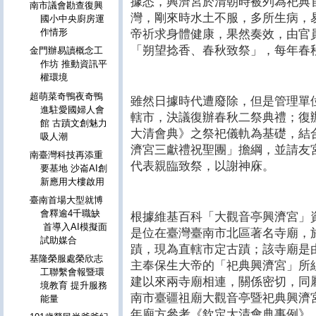
據悉，興濟宮於清朝時被列為祀典
南市議會勘查復興
灣，剛來時水土不服，多所生病，
國小中央廚房運
作情形
帝祈求身體健康，果然奏效，由官
「朔望捻香、春秋致祭」，每年春
金門辦易讀概念工
作坊 推動資訊平
權環境
超萌菜奇鴨夜奇鴨
雖然日據時代遭廢除，但是管理單
進駐愛國婦人會
轄市，決議復辦春秋二祭典禮；復
館 古蹟文創魅力
大清會典》之祭祀儀軌為基礎，結
吸人潮
濟宮三獻禮祝聖團」擔綱，並請友
南臺灣科技再添重
代表親臨致祭，以謝神庥。
要基地 沙崙AI創
新應用大樓啟用
臺南首場大型就博
會釋逾4千職缺
根據維基百科「大觀音亭興濟宮」
首導入AI模擬面
是位在臺灣臺南市北區著名寺廟，於1
試助媒合
蹟，現為直轄市定古蹟；該寺廟是
基隆榮服處榮欣志
主奉保生大帝的「祀典興濟宮」所
工聯繫會報暨環
建以來兩寺廟相連，關係密切，同
境教育 提升服務
南市臺疆祖廟大觀音亭暨祀典興濟宮。.
能量
年廟方參考《欽定大清會典事例》