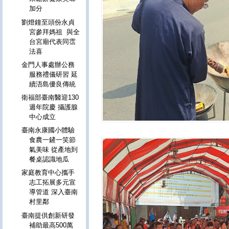
加分
劉燈鐘至頭份永貞
宮參拜媽祖 與全
台宮廟代表同霑
法喜
金門人事處辦公務
服務禮儀研習 延
續浯島優良傳統
衛福部臺南醫迎130
週年院慶 攝護腺
中心成立
臺南永康國小體驗
食農一鏟一笑節
氣美味 從產地到
餐桌認識地瓜
家庭教育中心攜手
志工拓展多元宣
導管道 深入臺南
村里鄰
臺南提供創新研發
補助最高500萬