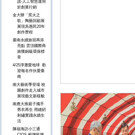
談-人工智慧運用
於創業行銷
金大辦「窯火之
歌」陶藝回顧展
展現吳惠民20年
創作歷程
臺南永續旅宿再添
亮點 雲頂國際商
旅獲銅級環保標
章
4/25淨灘愛地球 歡
迎報名作伙愛臺
南
南大藝術季登場 校
園創作走入城市
展現藝文新樣貌
南應大推親子攜手
舊衣再生 用縫紉
刺繡實踐永續生
活
陳福海訪小三通
CIQS 籲增班增