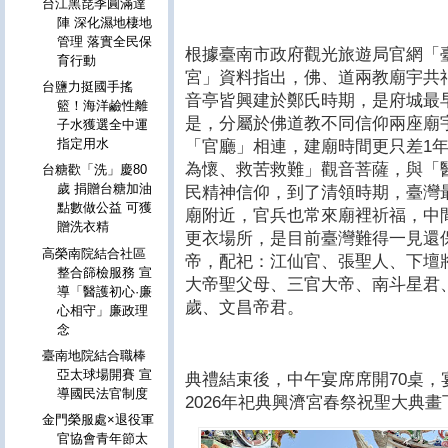
台江黑琵季圓滿達
陣 深化濕地棲地
管理 落實全民保
根據臺南市政府觀光旅遊局官網「
育行動
宮」資料指出，佛、道兩教廟宇共
台鹽力挺國手搖
音亭皆興建於鄭氏時期，是府城最
籃！海洋鹼性離
是，分屬於佛道教不同信仰兩座廟
子水獲選全中運
指定用水
「官廳」相連，建廟時間更只差1
為懷、救苦救難」觀音菩薩，與「
台糖歡「洗」慶80
歲 捐贈台糖加油
民精神信仰，到了清領時期，臺灣
點數做公益 可獲
廟附近，官兵也常來廟裡祈福，中
贈洗衣精
更衣場所，是目前臺灣難得一見還保
高榮南院結合社區
帝，配祀：江仙官、張聖人、下壇
整合篩檢服務 宣
大帝聖父母、三官大帝、南斗星君
導「醫護初心·廉
歲、文昌帝君。
心相守」廉政理
念
臺南地院結合職棒
亞太球場開賽 宣
典禮結束後，中午宴席席開70桌
導國民法官制度
2026年祀典興濟宮春祭祝聖大典畫
金門榮服處×退役軍
官協會青年節太