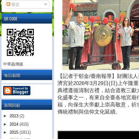
留言
QR CODE
中華鱻傳媒
每日新聞
【記者于郁金/臺南報導】財團法
濟宮於2026年3月29日(日)上
典禮遵循清制古禮，結合道教三獻
化盛事之一，有來自全臺各地宮廟
福，向保生大帝獻上崇高敬意，祈
新聞回顧
傳統禮制與信仰文化延續。
►
2013
(2)
►
2014
(415)
►
2015
(1811)