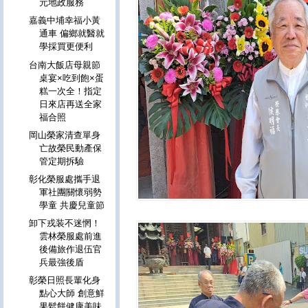
元地政服務
嘉義中埔幸福小黃
通車 偏鄉就醫就
學採買更便利
台南大飯店母親節
桌宴×吃到飽×蛋
糕一次全！指定
日來店再送全家
福合照
岡山榮家清查單身
亡故榮民動產保
管定期拆驗
彰化榮服處攜手退
軍社團關懷弱勢
學童 共慶兒童節
卸下戎装不迷惘！
雲林榮服處前進
後備旅作退伍官
兵最強後盾
彰榮日照長輩化身
點心大師 創意鮮
果鬆餅健康美味