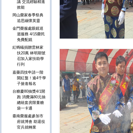
議 交流經驗精進
效能
岡山榮家春季祭典
追思緬懷英靈
金門榮服處眼鏡巡
迴服務 4/15榮民
免費配鏡
紅螞蟻捐贈雲林家
扶20萬 林明期號
召加入家扶助學
行列
嘉藥四技申請一階
開紅盤！逾4千學
子搶進報名
台糖慶80抽獎4/1開
跑 消費滿80元抽
總統套房限量糖
袋一卡通
臺南榮服處參加市
府就博會 助退役
官兵就轉業