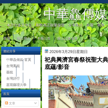
automaty do gier
中華鱻傳媒
本平台多元中立，期盼為正能量發聲，分享美好、美麗、美學，
首頁
報社簡介
本報公告
線上記者名單
連結分享
2026年3月29日星期日
祀典興濟宮春祭祝聖大典
中華鱻傳媒-首頁
台灣高鐵
底蘊/影音
臺鐵
台灣好行
嘉南藥理大學
首頁
文章