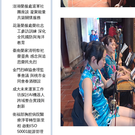
澎湖榮服處退軍社
團座談 凝聚能量
共築關懷服務
花蓮榮服處榮欣志
工參訪訓練 深化
全民國防與海洋
教育
臺南榮家清明祭祀
榮靈典 感念與追
思榮民先烈
金門烈嶼協會理監
事會議 與桃市金
同會春酒聯誼
成大未來運算工作
坊探討AI機器人
跨域整合實踐與
創新
衛福部胸腔病院醫
療淨零轉型新里
程 啟動ISO
50001能源管理