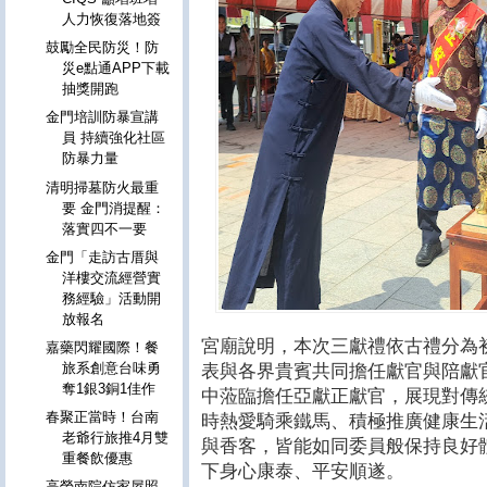
人力恢復落地簽
鼓勵全民防災！防
災e點通APP下載
抽獎開跑
金門培訓防暴宣講
員 持續強化社區
防暴力量
清明掃墓防火最重
要 金門消提醒：
落實四不一要
金門「走訪古厝與
洋樓交流經營實
務經驗」活動開
放報名
宮廟說明，本次三獻禮依古禮分為
嘉藥閃耀國際！餐
旅系創意台味勇
表與各界貴賓共同擔任獻官與陪獻
奪1銀3銅1佳作
中蒞臨擔任亞獻正獻官，展現對傳
春聚正當時！台南
時熱愛騎乘鐵馬、積極推廣健康生
老爺行旅推4月雙
與香客，皆能如同委員般保持良好
重餐飲優惠
下身心康泰、平安順遂。
高榮南院仿家屋照