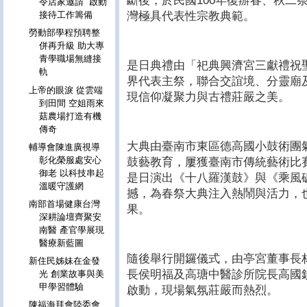
斷後，於民國100年復辦春、秋二
令店家邀請 啟動
灣極具代表性宗教典範。
接待工作籌備
勞動部學程預聘整
併再升級 助大專
青學職場無縫接
是日典禮由「祀典興濟宮三獻禮祝
軌
界代表主祭，聯合交誼境、分靈廟
上帝的眼淚 從雲端
現信仰凝聚力與古禮莊嚴之美。
到田間 空姐雨來
菇農場打造有機
傳奇
大典由臺南市東區德高國小鼓術團
輔導會陳進廣視導
彰化榮服處安心
鼓藝教育，屢獲臺南市傳統藝術比
御老 以科技串起
是日演出《十八羅漢鼓》與《乘風
溫暖守護網
撼，為春祭大典注入熱鬧與活力，
南部首場健康台灣
果。
深耕論壇齊聚安
南醫 產官學展現
醫療新藍圖
隨後舉行開鑼儀式，由亭宮董事長
新住民姊妹在金發
長侯明福及高瑭中醫診所院長高國
光 創業故事與美
甲學習體驗
啟動，現場氣氛莊嚴而熱烈。
陳福海拜會陸委會