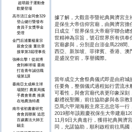
超萌親子運動會
歡樂登場
高市浯江金同會329
據了解，大觀音亭暨祀典興濟宮主
登山健行暨發布
是保生大帝信仰宮廟，由興濟宮擔任籌
會員子女獎學金
日成立「世界保生大帝廟宇聯合總
受理
世精神為宗旨，號召世界所有供奉保
金門后浦董楊童宗
宮廟參與，分別是台澎金馬228間
親會交接 董欣章
西亞、新加坡、菲律賓、香港、澳
接掌第3屆理事長
是盛況空前，享譽國際。
強棒出擊！從就博
會到棒球場 臺南
打造青年誠信職
場第1課
當年成立大會祭典儀式即是由府城
臺南亞太成棒主球
任要角，整個儀式過程如行雲流水
場開打 農業局攜
可看性，與會宮廟代表更印象深刻
手農會青農 推廣
獻禮祝聖團」前往協助參與各宗教
在地農漁特產
亞馬六甲湖海殿主席王志忠等一行
南市省初書畫研究
2019那年該殿慶祝保生大帝建廟1
會會員聯展 追思
11月9日大典進行，獲得祀典興濟
百歲書法大師王
錫圭
同，允諾協助，順利啟程前往馬國