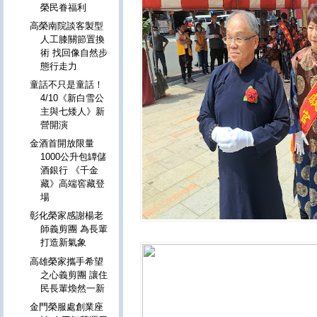
榮民眷福利
高榮南院談客製型
人工膝關節置換
術 找回像自然步
態行走力
童話不只是童話！
4/10《新白雪公
主與七矮人》新
營開演
金酒首開放限量
1000公升包罈儲
酒銀行 《千金
藏》高端窖藏登
場
彰化榮家感謝楊老
師義剪團 為長輩
打造新氣象
高雄榮家攜手希望
之心義剪團 讓住
民長輩煥然一新
金門榮服處創業座