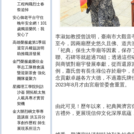
工程殉職烈士春
祭追悼
安心御老平台守住
晚年安全網！101
歲獨居榮民：我
安心了
李淑如教授曾說明，臺南市大觀音
高雄榮服處第1季屆
至今，因兩廟歷史悠久且佛、道共
退官兵權益說明
「祀典」保生大帝廟等因素，保存
助推職涯發展
聯、石碑等就超過70組；透過這
金門榮服處榮欣金
與商號對廟宇發展奉獻，從而還原
寧志工隊務會議
例，蕭氏曾有長生祿位存於廟中，
暨迎新茶會 強化
念貢獻卓越各方大德，不過蕭氏牌位
團隊凝聚力
2023年8月才由宮廟管委會重置。
星國理工學院到訪
沙崙 開拓航太無
人載具專才實習
契機
由此可見！歷年以來，祀典興濟宮
金大辦烈嶼文學專
古禮外，更展現信仰文化深厚底蘊
題講座 洪玉芬分
享創作歷程 師生
展現系所活力