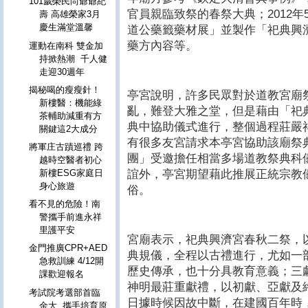
101歲榮民尚爺爺紀
官員親臨致祭的春祭大典；2012
壽 高雄榮家3月
慶生滿堂溫馨
道公藥籤藥材展」並製作「祀典興
藥方內容等。
運動在南科 雙金加
持掀熱潮 千人健
走迎30週年
揭秘喝的瘦瘦針！
亭宮說明，許多民眾對於道教宮廟
新樓醫：機能綠
亂，難登大雅之堂，但是藉由「祀
茶輔助減重有方
典中協助儀式進行，整個過程莊嚴
關鍵這2大成分
有很多友宮請求本亭宮協助該廟祭
將軍庄古蹟巡禮 跨
團」受邀擔任相當多場道教祭典科
越時空醫者初心
誼外，亭宮期望藉此推展正統宗教
新樓ESG家庭日
身心旅遊
俗。
看不見的危險！南
警攜手前進永祥
里護平安
宮廟表示，祀典興濟宮春秋二祭，
金門推廣CPR+AED
典規儀，全程以古禮進行，尤如一
急救訓練 4/12開
歷史傳承，也十分具教育意義；三
課歡迎報名
神明最莊重獻禮，以初獻、亞獻及
考試院考選部首臨
日據時候因故中斷，在建國百年時
金大 攜手培育原