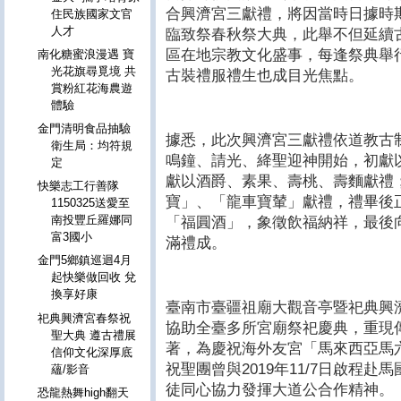
合興濟宮三獻禮，將因當時日據時
住民族國家文官
人才
臨致祭春秋祭大典，此舉不但延續
區在地宗教文化盛事，每逢祭典舉
南化糖蜜浪漫遇 寶
光花旗尋覓境 共
古裝禮服禮生也成目光焦點。
賞粉紅花海農遊
體驗
金門清明食品抽驗
據悉，此次興濟宮三獻禮依道教古
衛生局：均符規
鳴鐘、請光、絳聖迎神開始，初獻
定
獻以酒爵、素果、壽桃、壽麵獻禮
快樂志工行善隊
寶」、「龍車寶輦」獻禮，禮畢後
1150325送愛至
南投豐丘羅娜同
「福圓酒」，象徵飲福納祥，最後
富3國小
滿禮成。
金門5鄉鎮巡迴4月
起快樂做回收 兌
換享好康
臺南市臺疆祖廟大觀音亭暨祀典興
祀典興濟宮春祭祝
協助全臺多所宮廟祭祀慶典，重現
聖大典 遵古禮展
著，為慶祝海外友宮「馬來西亞馬六
信仰文化深厚底
祝聖團曾與2019年11/7日啟程
蘊/影音
徒同心協力發揮大道公合作精神。
恐龍熱舞high翻天