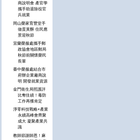
商說明會 產官學
攜手助退除役官
兵就業
岡山榮家育豐堂手
做蛋黃酥 住民應
景迎秋節
宜蘭榮服處攜手郵
政協會地區郵局
秋節前關懷榮民
長輩
臺中榮服處結合市
府辦企業廠商說
明 開發就業資源
金門衛生局照護評
比奪佳績！毒防
工作再獲肯定
淨零科技戰略×產業
永續高峰會齊聚
成大 凝聚產業共
識
教師節謝師恩！麻