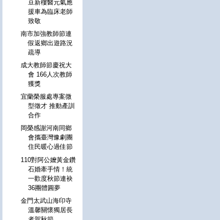
豆新樓醫元氣應
援車為臨床老師
致敬
南市加強教師節連
假返鄉出遊路況
疏導
成大教師節慶祝大
會 166人次教師
獲獎
宜蘭榮服處專案微
型徵才 推動產訓
合作
岡榮感謝河南同鄉
會攜臺灣豫劇團
住民暖心過佳節
110對阿公嬤黃金鑽
石婚牽手情！統
一歡度秋節連袂
36團體圓夢
金門太武山海印寺
溫馨關懷獨居長
者賀秋節