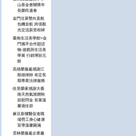
山基金會關懷年
長榮民遺眷
金門汶萊雙向直航
包機首航 跨境觀
光交流新里程碑
臺南生活美學館×金
門攜手合作𨑨迌
物-遊戲與生活美
學展 行銷博狀元
餅
高雄榮服處感謝江
順雄律師 肯定長
期專業法律服務
佳里榮家感謝大臺
南天然氣致贈秋
節慰問金 長輩溫
馨過佳節
麻豆新樓醫促進職
場勞工身心健康
宣導溫馨圓滿
雲林榮服處企業廠