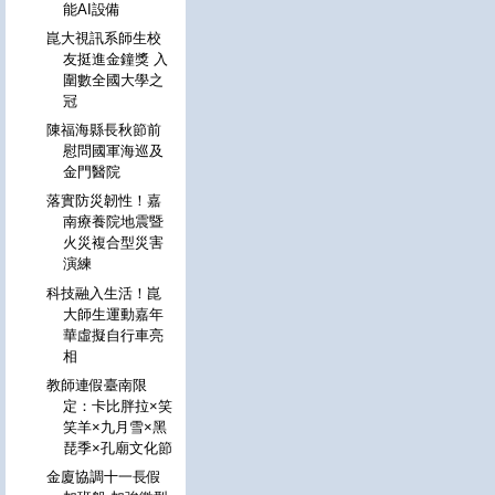
能AI設備
崑大視訊系師生校
友挺進金鐘獎 入
圍數全國大學之
冠
陳福海縣長秋節前
慰問國軍海巡及
金門醫院
落實防災韌性！嘉
南療養院地震暨
火災複合型災害
演練
科技融入生活！崑
大師生運動嘉年
華虛擬自行車亮
相
教師連假臺南限
定：卡比胖拉×笑
笑羊×九月雪×黑
琵季×孔廟文化節
金廈協調十一長假