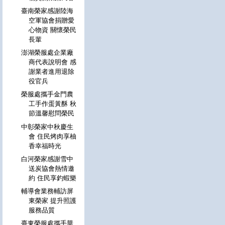
臺南榮家感謝陸海
空軍協會捐贈愛
心物資 關懷榮民
長輩
澎湖榮服處企業廠
商代表說明會 感
謝業者進用退除
役官兵
榮服處攜手金門農
工手作蛋黃酥 秋
節溫馨慰問榮民
中彰榮家中秋慶生
會 住民烤肉享柚
香幸福時光
白河榮家感謝雪中
送炭協會熱情邀
約 住民享釣蝦樂
輔導會業務輔訪屏
東榮家 提升照護
服務品質
臺東榮服處攜手華