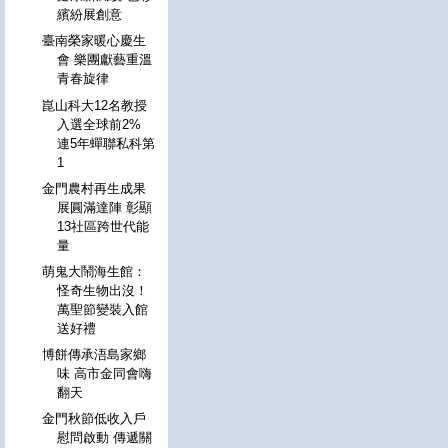
繽紛展創意
臺南榮家暖心慶生
會 樂團獻藝重溫
青春旋律
崑山科大12名教授
入選全球前2%
連5年蟬聯私科第
1
金門農村再生成果
展圓滿達陣 彰顯
13社區跨世代能
量
萌鬼大鬧海生館：
怪奇生物出沒！
萬聖節變裝入館
送好禮
博餅傳承浯島家鄉
味 高市金同會嗨
翻天
金門秋節低收入戶
慰問啟動 傳遞關