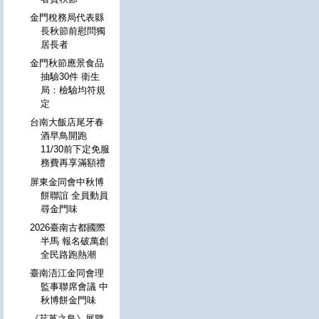
金門稅務局代表縣
長秋節前慰問獨
居長者
金門秋節應景食品
抽驗30件 衛生
局：檢驗均符規
定
台南大飯店尾牙春
酒早鳥開跑
11/30前下定免服
務費再享滿額禮
屏東金同會中秋博
餅聯誼 全員動員
尋金門味
2026臺南古都國際
半馬 報名破萬創
全民路跑熱潮
臺南浯江金同會理
監事聯席會議 中
秋博餅金門味
《荏苒之島》展覽