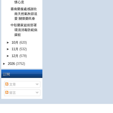
懷心意
臺南榮服處感謝欣
南天然氣秋節送
愛 關懷榮民眷
中彰榮家超前部署
環清消毒防範病
媒蚊
►
10月
(620)
►
11月
(532)
►
12月
(578)
►
2026
(3752)
訂閱
文章
留言