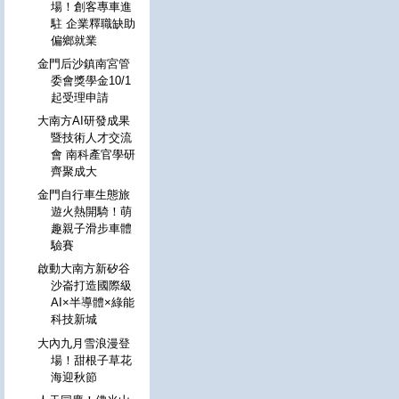
場！創客專車進
駐 企業釋職缺助
偏鄉就業
金門后沙鎮南宮管
委會獎學金10/1
起受理申請
大南方AI研發成果
暨技術人才交流
會 南科產官學研
齊聚成大
金門自行車生態旅
遊火熱開騎！萌
趣親子滑步車體
驗賽
啟動大南方新矽谷
沙崙打造國際級
AI×半導體×綠能
科技新城
大內九月雪浪漫登
場！甜根子草花
海迎秋節