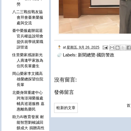
勞
八二三戰役戰友協
會拜會臺東榮服
處與交流
臺中榮服處辦屆退
官兵權益說明會
提供就學就業職
訓管道
at
星期五, 9月 26, 2025
Labels:
新聞總覽-國防警政
佳里榮家感謝新光
人壽逢甲家族為
住民長輩慶生
岡山榮家李文國高
沒有留言:
雄榮總探望住院
長輩
發佈留言
北榮身障重建中心
跨海澎湖榮服處
輔具巡迴服務 嘉
首
較新的文章
惠離島榮民
助力AI教育發展 耐
能智慧劉峻誠回
饋成大 捐贈高性