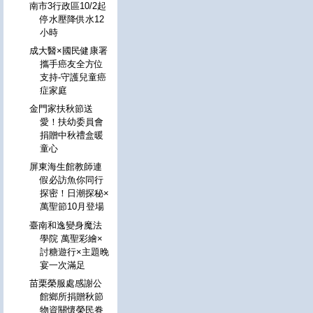
南市3行政區10/2起
停水壓降供水12
小時
成大醫×國民健康署
攜手癌友全方位
支持-守護兒童癌
症家庭
金門家扶秋節送
愛！扶幼委員會
捐贈中秋禮盒暖
童心
屏東海生館教師連
假必訪魚你同行
探密！日潮探秘×
萬聖節10月登場
臺南和逸變身魔法
學院 萬聖彩繪×
討糖遊行×主題晚
宴一次滿足
苗栗榮服處感謝公
館鄉所捐贈秋節
物資關懷榮民眷