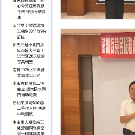
避免骨折風險！當
心骨質疏鬆沉默
危機 守護骨骼健
康
金門雙十節協調加
班機9/30開放9時
訂位
新光三越小北門店
9/26盛大開幕！
試營運28天吸逾
百萬朝聖
南科2025上半年營
業額達1.38兆
南市再動用第二預
備金 擴大防水閘
門補助範圍
彰化榮服處榮欣志
工手作月餅 傳遞
中秋關懷
南市軍人服務站王
健源顧問慰勞空
軍一聯隊戰備辛