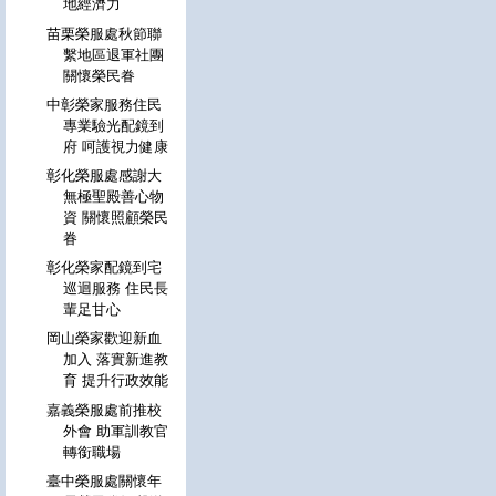
地經濟力
苗栗榮服處秋節聯
繫地區退軍社團
關懷榮民眷
中彰榮家服務住民
專業驗光配鏡到
府 呵護視力健康
彰化榮服處感謝大
無極聖殿善心物
資 關懷照顧榮民
眷
彰化榮家配鏡到宅
巡迴服務 住民長
輩足甘心
岡山榮家歡迎新血
加入 落實新進教
育 提升行政效能
嘉義榮服處前推校
外會 助軍訓教官
轉銜職場
臺中榮服處關懷年