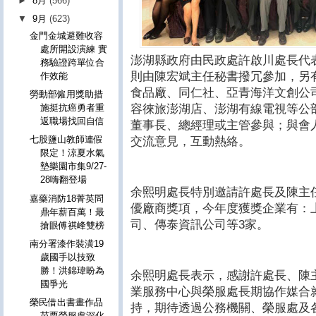
►
8月
(566)
▼
9月
(623)
金門金城避難收容
處所開設演練 實
澎湖縣政府由民政處許啟川處長代
務驗證跨單位合
則由陳宏斌主任秘書撥冗參加，另
作效能
食品廠、同仁社、亞青海洋文創公
勞動部僱用獎助措
容徠旅澎湖店、澎湖有線電視等公
施挺抗癌勇者重
返職場找回自信
董事長、總經理或主管參與；與會
七股鹽山教師連假
交流意見，互動熱絡。
限定！涼夏水氣
墊樂園市集9/27-
28嗨翻登場
余熙明處長特別邀請許處長及陳主
嘉藥消防18菁英問
優廠商獎項，今年度獲獎企業有：
鼎年薪百萬！最
司、傳泰資訊公司等3家。
搶眼傅祺峰雙榜
南分署漆作裝潢19
歲國手以技致
勝！洪錦瑋盼為
余熙明處長表示，感謝許處長、陳
國爭光
業服務中心與榮服處長期協作媒合
榮民借出書畫作品
持，期待透過公務機關、榮服處及
苗栗榮服處深化