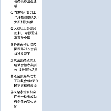
長榮民眷溫馨送
暖
金門消獲內政部工
作評核總成績及8
大類別雙特優
金大辦社工師證照
衝刺班 考照通過
率高於全國
國科會南科管理局
園區第27次會議
核准投資案
屏東榮服榮欣志工
聯繫會報專業訓
練 提升服務品質
基隆榮服處榮欣志
工聯繫會報×新住
民家庭楷模表揚
屏東榮家連假前全
面安全檢查啟動
確保住民安心過
節