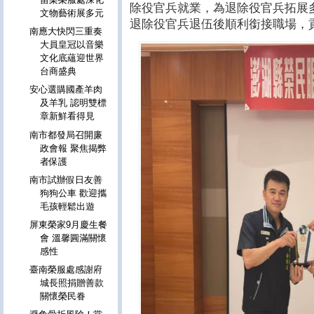
除役官兵就業，為退除役官兵拓展
文物藝術展多元
退除役官兵退伍後順利銜接職場，
南應大快閃三重奏
大員皇冠以音樂
文化底蘊迎世界
台商盛典
安心選購國產羊肉
及羊乳 認明雙標
章新鮮看得見
南市都發局召開廉
政會報 聚焦揭弊
者保護
南市試辦假日友善
狗狗公車 歡迎攜
毛孩輕鬆出遊
屏東榮家9月慶生餐
會 溫馨圓滿關懷
感性
臺南榮服處感謝府
城長照捐贈善款
關懷榮民眷