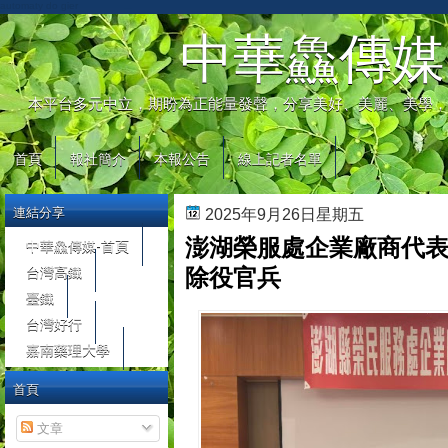
automaty do gier
中華鱻傳媒
本平台多元中立，期盼為正能量發聲，分享美好、美麗、美學，
首頁
報社簡介
本報公告
線上記者名單
連結分享
2025年9月26日星期五
澎湖榮服處企業廠商代表
中華鱻傳媒-首頁
台灣高鐵
除役官兵
臺鐵
台灣好行
嘉南藥理大學
首頁
文章