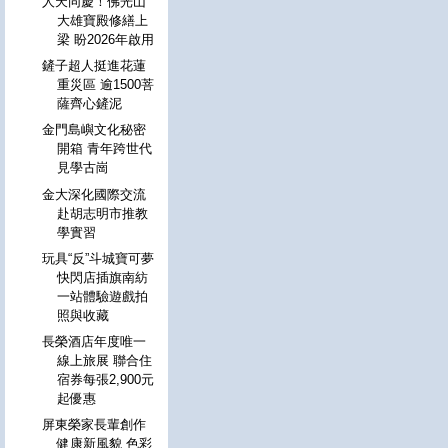
人天同慶！佛光山
大雄寶殿修繕上
梁 盼2026年啟用
鏟子超人挺進花蓮
重災區 逾1500菩
薩齊心鏟泥
金門島嶼文化秘密
開箱 青年跨世代
見學古崗
金大深化國際交流
赴胡志明市推教
學實習
玩具“反”斗城寶可夢
快閃店插旗南紡
一站體驗遊戲拍
照與收藏
長榮酒店年度唯一
線上旅展 聯合住
宿券每張2,900元
起優惠
屏東榮家長輩創作
健康新風貌 色彩