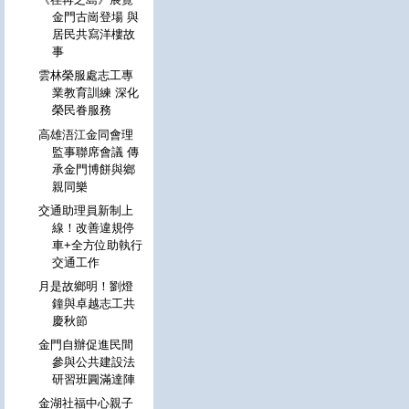
金門古崗登場 與
居民共寫洋樓故
事
雲林榮服處志工專
業教育訓練 深化
榮民眷服務
高雄浯江金同會理
監事聯席會議 傳
承金門博餅與鄉
親同樂
交通助理員新制上
線！改善違規停
車+全方位助執行
交通工作
月是故鄉明！劉燈
鐘與卓越志工共
慶秋節
金門自辦促進民間
參與公共建設法
研習班圓滿達陣
金湖社福中心親子