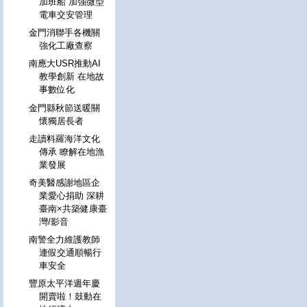
加班船 加強微型
電車交安管理
金門消聯手各機關
強化工廠查察
南應大USR推動AI
教學創新 在地故
事數位化
金門縣秋節送暖關
懷獨居長者
走讀料羅海洋文化
傳承 瞭解在地漁
業發展
奇美醫感謝地區企
業愛心捐助 深耕
臺南×共築健康臺
灣/影音
南警全力維護教師
連假交通順暢行
車安全
豐原太平洋週年慶
開賣啦！鼓動在