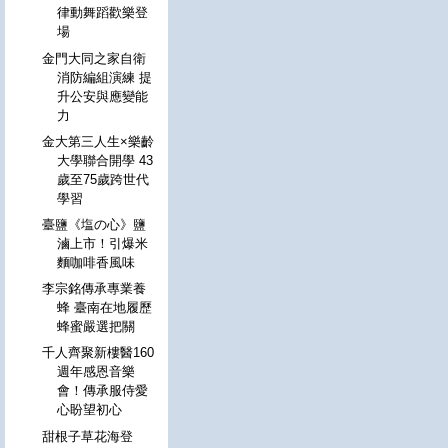
律動舞蹈歡樂登
場
金門大同之家自衛
消防編組演練 提
升公安與應變能
力
金大第三人生×樂齡
大學聯合開學 43
歲至75歲跨世代
學習
臺鹽《塩の心》鹽
滷上市！引爆米
麵咖啡香風味
李宗銘傳承專業養
蜂 臺南在地履歷
蜂蜜嚴選把關
千人齊聚新樓醫160
週年感恩音樂
會！傳承服侍愛
心盼望初心
甜根子草花海登