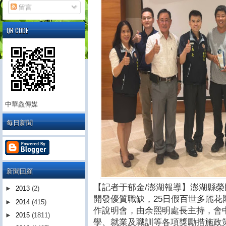
留言
QR CODE
中華鱻傳媒
每日新聞
新聞回顧
【記者于郁金/澎湖報導】​澎湖縣
►
2013
(2)
開發優質職缺，25日假百世多麗花
►
2014
(415)
作說明會，由余熙明處長主持，會
►
2015
(1811)
學、就業及職訓等各項獎勵措施政