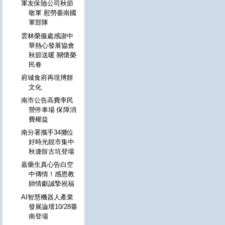
軍友保險公司秋節
敬軍 慰勞臺南國
軍部隊
雲林榮服處感謝中
華熱心發展協會
秋節送暖 關懷榮
民眷
府城食府再現博餅
文化
南市公告高費率民
營停車場 保障消
費權益
南分署攜手34攤位
好時光靚市集中
秋連假古坑登場
嘉藥生真心告白空
中傳情！感恩教
師情獻誠摯祝福
AI智慧機器人產業
發展論壇10/28臺
南登場