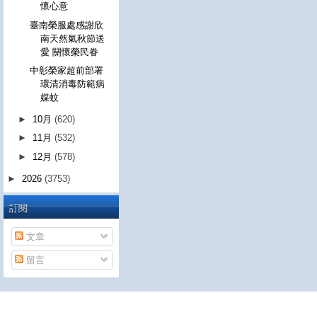
懷心意
臺南榮服處感謝欣
南天然氣秋節送
愛 關懷榮民眷
中彰榮家超前部署
環清消毒防範病
媒蚊
►
10月
(620)
►
11月
(532)
►
12月
(578)
►
2026
(3753)
訂閱
文章
留言