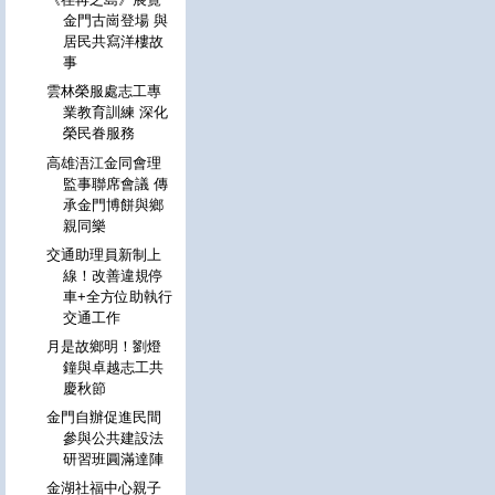
金門古崗登場 與
居民共寫洋樓故
事
雲林榮服處志工專
業教育訓練 深化
榮民眷服務
高雄浯江金同會理
監事聯席會議 傳
承金門博餅與鄉
親同樂
交通助理員新制上
線！改善違規停
車+全方位助執行
交通工作
月是故鄉明！劉燈
鐘與卓越志工共
慶秋節
金門自辦促進民間
參與公共建設法
研習班圓滿達陣
金湖社福中心親子