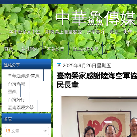
automaty do gier
中華鱻傳媒
本平台多元中立，期盼為正能量發聲，分享美好、美麗、美學，
首頁
報社簡介
本報公告
線上記者名單
連結分享
2025年9月26日星期五
臺南榮家感謝陸海空軍協
中華鱻傳媒-首頁
台灣高鐵
民長輩
臺鐵
台灣好行
嘉南藥理大學
首頁
文章