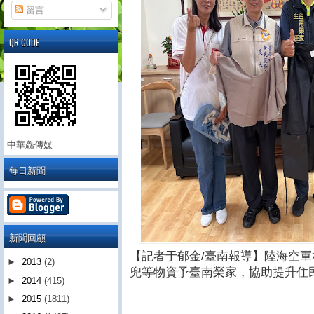
留言
QR CODE
中華鱻傳媒
每日新聞
新聞回顧
【記者于郁金/臺南報導】陸海空
►
2013
(2)
兜等物資予臺南榮家，協助提升住
►
2014
(415)
►
2015
(1811)