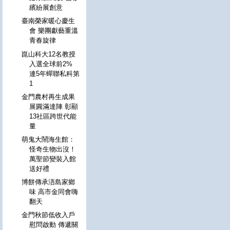
繽紛展創意
臺南榮家暖心慶生
會 樂團獻藝重溫
青春旋律
崑山科大12名教授
入選全球前2%
連5年蟬聯私科第
1
金門農村再生成果
展圓滿達陣 彰顯
13社區跨世代能
量
萌鬼大鬧海生館：
怪奇生物出沒！
萬聖節變裝入館
送好禮
博餅傳承浯島家鄉
味 高市金同會嗨
翻天
金門秋節低收入戶
慰問啟動 傳遞關