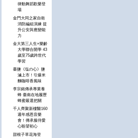
律動舞蹈歡樂登
場
金門大同之家自衛
消防編組演練 提
升公安與應變能
力
金大第三人生×樂齡
大學聯合開學 43
歲至75歲跨世代
學習
臺鹽《塩の心》鹽
滷上市！引爆米
麵咖啡香風味
李宗銘傳承專業養
蜂 臺南在地履歷
蜂蜜嚴選把關
千人齊聚新樓醫160
週年感恩音樂
會！傳承服侍愛
心盼望初心
甜根子草花海登