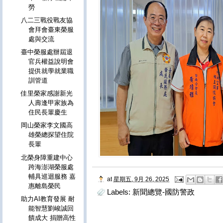
勞
八二三戰役戰友協
會拜會臺東榮服
處與交流
臺中榮服處辦屆退
官兵權益說明會
提供就學就業職
訓管道
佳里榮家感謝新光
人壽逢甲家族為
住民長輩慶生
岡山榮家李文國高
雄榮總探望住院
長輩
北榮身障重建中心
跨海澎湖榮服處
輔具巡迴服務 嘉
at
星期五, 9月 26, 2025
惠離島榮民
Labels:
新聞總覽-國防警政
助力AI教育發展 耐
能智慧劉峻誠回
饋成大 捐贈高性