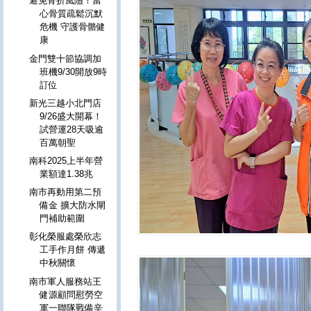
避免骨折風險！當
心骨質疏鬆沉默
危機 守護骨骼健
康
金門雙十節協調加
班機9/30開放9時
訂位
新光三越小北門店
9/26盛大開幕！
試營運28天吸逾
百萬朝聖
南科2025上半年營
業額達1.38兆
南市再動用第二預
備金 擴大防水閘
門補助範圍
彰化榮服處榮欣志
工手作月餅 傳遞
中秋關懷
南市軍人服務站王
健源顧問慰勞空
軍一聯隊戰備辛