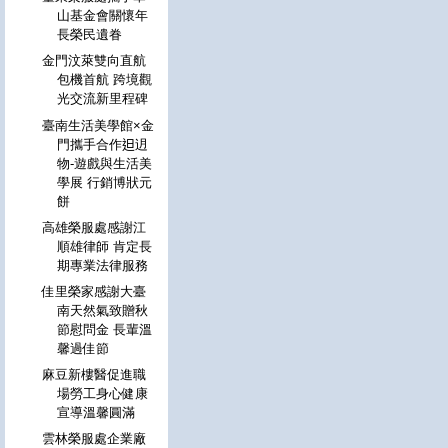
山基金會關懷年
長榮民遺眷
金門汶萊雙向直航
包機首航 跨境觀
光交流新里程碑
臺南生活美學館×金
門攜手合作𨑨迌
物-遊戲與生活美
學展 行銷博狀元
餅
高雄榮服處感謝江
順雄律師 肯定長
期專業法律服務
佳里榮家感謝大臺
南天然氣致贈秋
節慰問金 長輩溫
馨過佳節
麻豆新樓醫促進職
場勞工身心健康
宣導溫馨圓滿
雲林榮服處企業廠