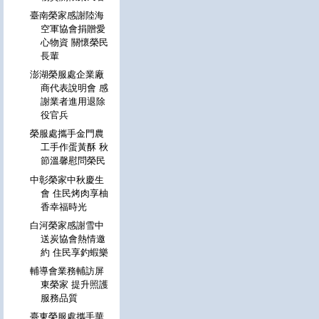
臺南榮家感謝陸海
空軍協會捐贈愛
心物資 關懷榮民
長輩
澎湖榮服處企業廠
商代表說明會 感
謝業者進用退除
役官兵
榮服處攜手金門農
工手作蛋黃酥 秋
節溫馨慰問榮民
中彰榮家中秋慶生
會 住民烤肉享柚
香幸福時光
白河榮家感謝雪中
送炭協會熱情邀
約 住民享釣蝦樂
輔導會業務輔訪屏
東榮家 提升照護
服務品質
臺東榮服處攜手華