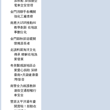
加班船 加強微型
電車交安管理
金門消聯手各機關
強化工廠查察
南應大USR推動AI
教學創新 在地故
事數位化
金門縣秋節送暖關
懷獨居長者
走讀料羅海洋文化
傳承 瞭解在地漁
業發展
奇美醫感謝地區企
業愛心捐助 深耕
臺南×共築健康臺
灣/影音
南警全力維護教師
連假交通順暢行
車安全
豐原太平洋週年慶
開賣啦！鼓動在