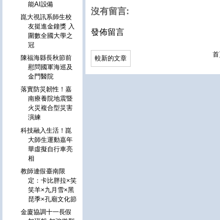
能AI設備
沒有留言:
崑大視訊系師生校
友挺進金鐘獎 入
發佈留言
圍數全國大學之
冠
首
陳福海縣長秋節前
較新的文章
慰問國軍海巡及
金門醫院
落實防災韌性！嘉
南療養院地震暨
火災複合型災害
演練
科技融入生活！崑
大師生運動嘉年
華虛擬自行車亮
相
教師連假臺南限
定：卡比胖拉×笑
笑羊×九月雪×黑
琵季×孔廟文化節
金廈協調十一長假