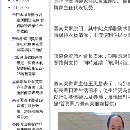
►
8月
(566)
長捐贈臺南榮家住民長輩圍兜、照
勝家主任代表接受。
▼
9月
(623)
金門金城避難收容
處所開設演練 實
務驗證跨單位合
臺南榮家說明，其中此次捐贈防水
作效能
時保持衣物清潔，不僅便利住民長
勞動部僱用獎助措
施挺抗癌勇者重
返職場找回自信
該協會黃靖雅會長表示，期望透過
七股鹽山教師連假
關懷與支持，同時延續「袍澤情誼
限定！涼夏水氣
墊樂園市集9/27-
28嗨翻登場
嘉藥消防18菁英問
臺南榮家家主任王風勝表示，特別
鼎年薪百萬！最
顧長輩日常生活需求，使生活更為
搶眼傅祺峰雙榜
以行動關懷榮民及眷屬，展現出對
南分署漆作裝潢19
攝/首頁照片臺南榮服處提供)
歲國手以技致
勝！洪錦瑋盼為
國爭光
榮民借出書畫作品
苗栗榮服處深化