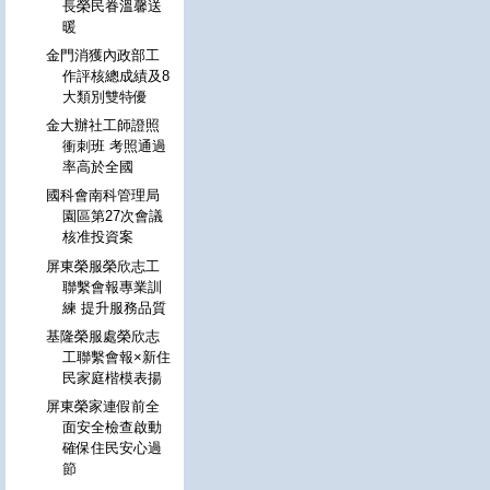
長榮民眷溫馨送
暖
金門消獲內政部工
作評核總成績及8
大類別雙特優
金大辦社工師證照
衝刺班 考照通過
率高於全國
國科會南科管理局
園區第27次會議
核准投資案
屏東榮服榮欣志工
聯繫會報專業訓
練 提升服務品質
基隆榮服處榮欣志
工聯繫會報×新住
民家庭楷模表揚
屏東榮家連假前全
面安全檢查啟動
確保住民安心過
節