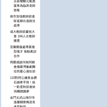
豆新樓醫元氣應
援車為臨床老師
致敬
南市加強教師節連
假返鄉出遊路況
疏導
成大教師節慶祝大
會 166人次教師
獲獎
宜蘭榮服處專案微
型徵才 推動產訓
合作
岡榮感謝河南同鄉
會攜臺灣豫劇團
住民暖心過佳節
110對阿公嬤黃金鑽
石婚牽手情！統
一歡度秋節連袂
36團體圓夢
金門太武山海印寺
溫馨關懷獨居長
者賀秋節