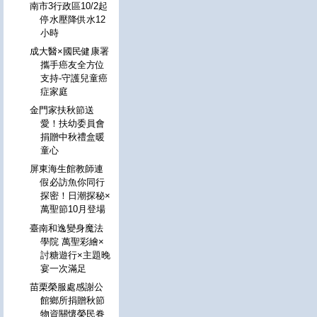
南市3行政區10/2起
停水壓降供水12
小時
成大醫×國民健康署
攜手癌友全方位
支持-守護兒童癌
症家庭
金門家扶秋節送
愛！扶幼委員會
捐贈中秋禮盒暖
童心
屏東海生館教師連
假必訪魚你同行
探密！日潮探秘×
萬聖節10月登場
臺南和逸變身魔法
學院 萬聖彩繪×
討糖遊行×主題晚
宴一次滿足
苗栗榮服處感謝公
館鄉所捐贈秋節
物資關懷榮民眷