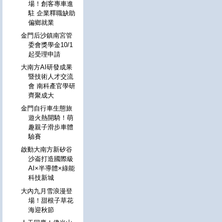
場！創客專車進
駐 企業釋職缺助
偏鄉就業
金門后沙鎮南宮管
委會獎學金10/1
起受理申請
大南方AI研發成果
暨技術人才交流
會 南科產官學研
齊聚成大
金門自行車生態旅
遊火熱開騎！萌
趣親子滑步車體
驗賽
啟動大南方新矽谷
沙崙打造國際級
AI×半導體×綠能
科技新城
大內九月雪浪漫登
場！甜根子草花
海迎秋節