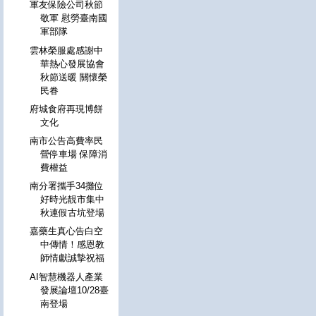
軍友保險公司秋節
敬軍 慰勞臺南國
軍部隊
雲林榮服處感謝中
華熱心發展協會
秋節送暖 關懷榮
民眷
府城食府再現博餅
文化
南市公告高費率民
營停車場 保障消
費權益
南分署攜手34攤位
好時光靚市集中
秋連假古坑登場
嘉藥生真心告白空
中傳情！感恩教
師情獻誠摯祝福
AI智慧機器人產業
發展論壇10/28臺
南登場