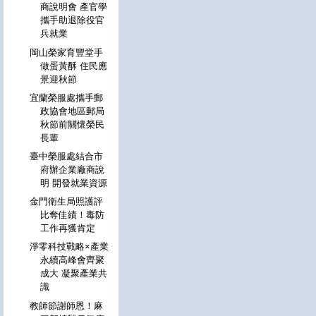
商說明會 產官學
攜手助退除役官
兵就業
岡山榮家育豐堂手
做蛋黃酥 住民應
景迎秋節
宜蘭榮服處攜手郵
政協會地區郵局
秋節前關懷榮民
長輩
臺中榮服處結合市
府辦企業廠商說
明 開發就業資源
金門衛生局照護評
比奪佳績！毒防
工作再獲肯定
淨零科技戰略×產業
永續高峰會齊聚
成大 凝聚產業共
識
教師節謝師恩！麻