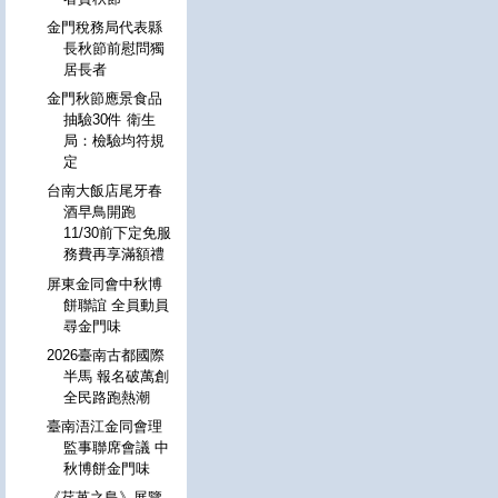
金門稅務局代表縣
長秋節前慰問獨
居長者
金門秋節應景食品
抽驗30件 衛生
局：檢驗均符規
定
台南大飯店尾牙春
酒早鳥開跑
11/30前下定免服
務費再享滿額禮
屏東金同會中秋博
餅聯誼 全員動員
尋金門味
2026臺南古都國際
半馬 報名破萬創
全民路跑熱潮
臺南浯江金同會理
監事聯席會議 中
秋博餅金門味
《荏苒之島》展覽