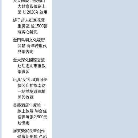
人天同慶！佛光山
大雄寶殿修繕上
梁 盼2026年啟用
鏟子超人挺進花蓮
重災區 逾1500菩
薩齊心鏟泥
金門島嶼文化秘密
開箱 青年跨世代
見學古崗
金大深化國際交流
赴胡志明市推教
學實習
玩具“反”斗城寶可夢
快閃店插旗南紡
一站體驗遊戲拍
照與收藏
長榮酒店年度唯一
線上旅展 聯合住
宿券每張2,900元
起優惠
屏東榮家長輩創作
健康新風貌 色彩