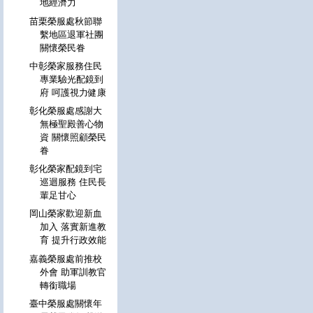
地經濟力
苗栗榮服處秋節聯
繫地區退軍社團
關懷榮民眷
中彰榮家服務住民
專業驗光配鏡到
府 呵護視力健康
彰化榮服處感謝大
無極聖殿善心物
資 關懷照顧榮民
眷
彰化榮家配鏡到宅
巡迴服務 住民長
輩足甘心
岡山榮家歡迎新血
加入 落實新進教
育 提升行政效能
嘉義榮服處前推校
外會 助軍訓教官
轉銜職場
臺中榮服處關懷年