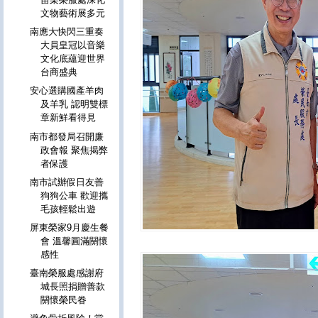
文物藝術展多元
南應大快閃三重奏
大員皇冠以音樂
文化底蘊迎世界
台商盛典
安心選購國產羊肉
及羊乳 認明雙標
章新鮮看得見
南市都發局召開廉
政會報 聚焦揭弊
者保護
南市試辦假日友善
狗狗公車 歡迎攜
毛孩輕鬆出遊
屏東榮家9月慶生餐
會 溫馨圓滿關懷
感性
臺南榮服處感謝府
城長照捐贈善款
關懷榮民眷