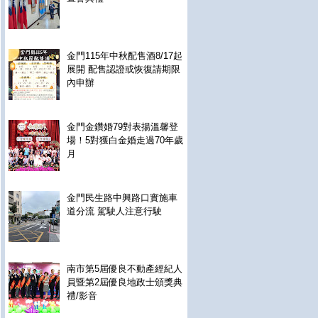
金門115年中秋配售酒8/17起
展開 配售認證或恢復請期限
內申辦
金門金鑽婚79對表揚溫馨登
場！5對獲白金婚走過70年歲
月
金門民生路中興路口實施車
道分流 駕駛人注意行駛
南市第5屆優良不動產經紀人
員暨第2屆優良地政士頒獎典
禮/影音