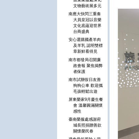
文物藝術展多元
南應大快閃三重奏
大員皇冠以音樂
文化底蘊迎世界
台商盛典
安心選購國產羊肉
及羊乳 認明雙標
章新鮮看得見
南市都發局召開廉
政會報 聚焦揭弊
者保護
南市試辦假日友善
狗狗公車 歡迎攜
毛孩輕鬆出遊
屏東榮家9月慶生餐
會 溫馨圓滿關懷
感性
臺南榮服處感謝府
城長照捐贈善款
關懷榮民眷