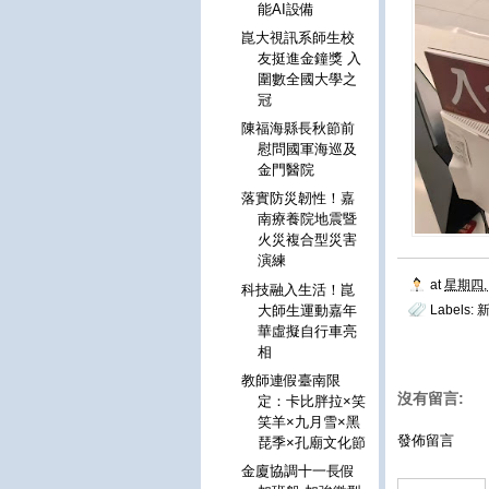
能AI設備
崑大視訊系師生校
友挺進金鐘獎 入
圍數全國大學之
冠
陳福海縣長秋節前
慰問國軍海巡及
金門醫院
落實防災韌性！嘉
南療養院地震暨
火災複合型災害
演練
at
星期四, 
科技融入生活！崑
大師生運動嘉年
Labels:
新
華虛擬自行車亮
相
教師連假臺南限
沒有留言:
定：卡比胖拉×笑
笑羊×九月雪×黑
發佈留言
琵季×孔廟文化節
金廈協調十一長假