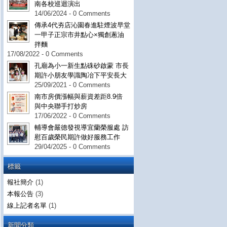
南各校巡迴演出
14/06/2024 - 0 Comments
傳承4代夯店沁園春進駐煙波早堂
一甲子正宗市井點心×獨創蔥油
拌麵
17/08/2022 - 0 Comments
孔廟為小一新生點硃砂啟蒙 市長
期許小朋友學識陶冶下平安長大
25/09/2021 - 0 Comments
南市房價漲幅與薪資差距8.9倍
與中央聯手打炒房
17/06/2022 - 0 Comments
輔導會嚴德發視導宜蘭榮服處 訪
慰百歲榮民期許做好服務工作
29/04/2025 - 0 Comments
標籤
報社簡介
(1)
本報公告
(3)
線上記者名單
(1)
新聞分類