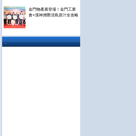
金門物產展登場！金門工業
會×漢神洲際浯島原汁全攻略
..