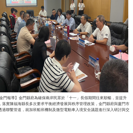
/金門報導】金門縣府為確保兩岸民眾於「十一」長假期間往來順暢，並提升
，落實陳福海縣長多次要求平衡經濟發展與秩序管理政策，金門縣府與廈門市
透過聯繫管道，就加班船班機制及微型電動車入境安全議題進行深入研討與交