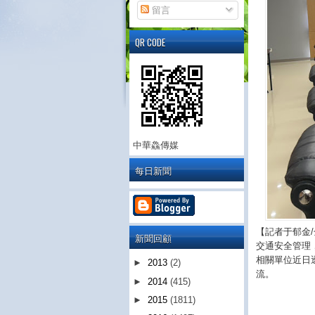
留言
QR CODE
中華鱻傳媒
每日新聞
【記者于郁金
新聞回顧
交通安全管理
相關單位近日
►
2013
(2)
流。
►
2014
(415)
►
2015
(1811)