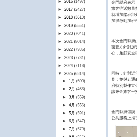
►
2016
(1497)
金門縣府表示
旅客往返數量
►
2017
(2427)
就增加船班部
►
2018
(3610)
加得啟動加班
►
2019
(5551)
►
2020
(7041)
本次金門縣府
►
2021
(9014)
面雙方針對加
►
2022
(7935)
心，兼顧安全
►
2023
(7731)
►
2024
(7118)
同時，針對近
▼
2025
(6814)
見；並與五通
►
1月
(600)
府特別製作宣
►
2月
(463)
讓來金旅客平
►
3月
(559)
►
4月
(556)
金門縣府強調
►
5月
(591)
公共服務上攜
►
6月
(547)
►
7月
(579)