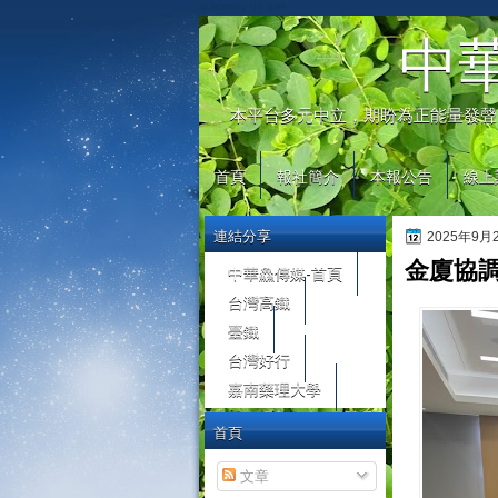
automaty do gier
中
本平台多元中立，期盼為正能量發聲
首頁
報社簡介
本報公告
線上
連結分享
2025年9
金廈協
中華鱻傳媒-首頁
台灣高鐵
臺鐵
台灣好行
嘉南藥理大學
首頁
文章