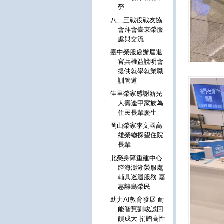
勞
八二三戰役戰友協
會拜會臺東榮服
處與交流
臺中榮服處辦屆退
官兵權益說明會
提供就學就業職
訓管道
佳里榮家感謝新光
人壽逢甲家族為
住民長輩慶生
岡山榮家李文國高
雄榮總探望住院
長輩
北榮身障重建中心
跨海澎湖榮服處
輔具巡迴服務 嘉
惠離島榮民
助力AI教育發展 耐
能智慧劉峻誠回
饋成大 捐贈高性