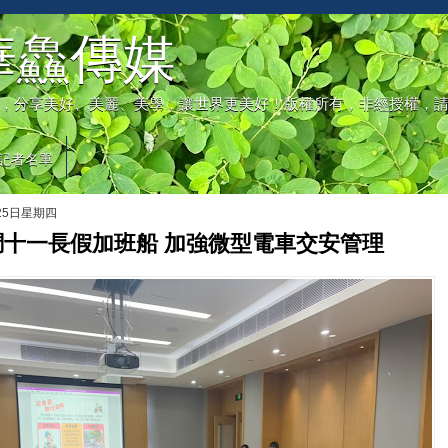
華鱻傳媒
，分享美好、美麗、美學，讓世界更美好！版權所有，非經授權，
記者名單
月25日星期四
調十一長假加班船 加強微型電車交安管理