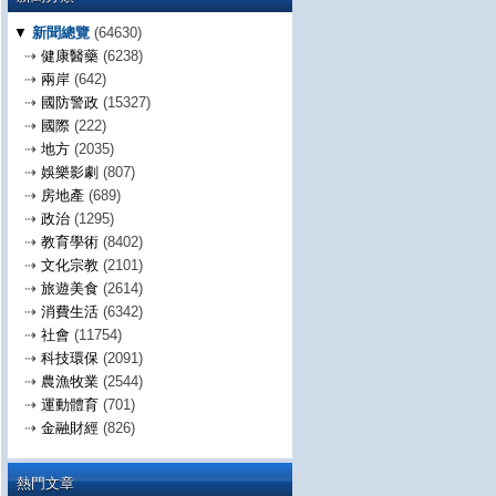
▼
新聞總覽
(64630)
⇢
健康醫藥
(6238)
⇢
兩岸
(642)
⇢
國防警政
(15327)
⇢
國際
(222)
⇢
地方
(2035)
⇢
娛樂影劇
(807)
⇢
房地產
(689)
⇢
政治
(1295)
⇢
教育學術
(8402)
⇢
文化宗教
(2101)
⇢
旅遊美食
(2614)
⇢
消費生活
(6342)
⇢
社會
(11754)
⇢
科技環保
(2091)
⇢
農漁牧業
(2544)
⇢
運動體育
(701)
⇢
金融財經
(826)
熱門文章