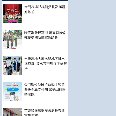
金門表揚16模範父親及16新
好爸爸
嘹亮歌聲展軍威 屏東縣後備
部接受國防部軍歌驗收
永康高地大淹水疑地下排水
溝崩壞 要求市府對症下藥解
決
金門數位縣民卡啟動！智慧
升級全島支付圈 加碼回饋限
時開跑
苗栗榮服處謝浚豪處長布達
宣誓典禮