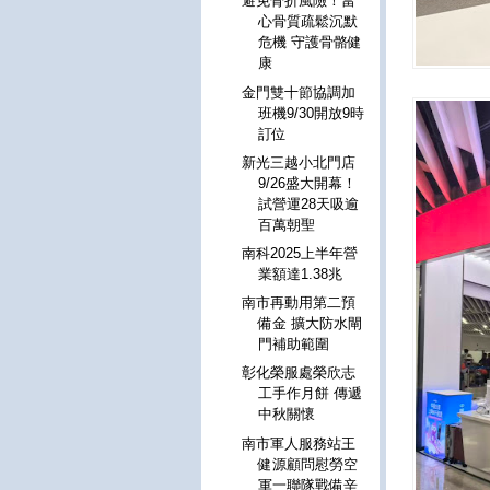
避免骨折風險！當
心骨質疏鬆沉默
危機 守護骨骼健
康
金門雙十節協調加
班機9/30開放9時
訂位
新光三越小北門店
9/26盛大開幕！
試營運28天吸逾
百萬朝聖
南科2025上半年營
業額達1.38兆
南市再動用第二預
備金 擴大防水閘
門補助範圍
彰化榮服處榮欣志
工手作月餅 傳遞
中秋關懷
南市軍人服務站王
健源顧問慰勞空
軍一聯隊戰備辛