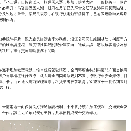
，「小三通」自恢復以來，旅運需求逐步增加，隨著大陸十一假期將至，兩岸
勢必攀升；為妥善因應人潮，縣府在月初已先拜會交通部航港局局長葉協隆，
分反映地方聲音。葉局長表示，在現行核定航班前提下，已有因應臨時旅客增
機制作為。
由參議陳祥麟、觀光處長許績鑫率港務處、浯江公司同仁組團赴陸，與廈門方
班船班申請流程、調度彈性與通關配套等面向，達成共識，將以旅客需求為核
與秩序，確保交通運輸服務不間斷。
年逐漸增加微型電動二輪車租賃駕駛情況，金門縣府也特別與廈門方面交換意
商戶售票櫃檯進行宣導，就入境金門因道路規則不同，導致行車安全頻傳，縣
傳小卡，由五通入境前辦理宣導，租賃業者行前教育，寄望在十一長假期間能
安出行。
，金廈兩地一向保持良好溝通協調機制，未來將持續在旅運便利、交通安全及
手合作，讓往返民眾能安心出行，共享便捷與安全交通環境。