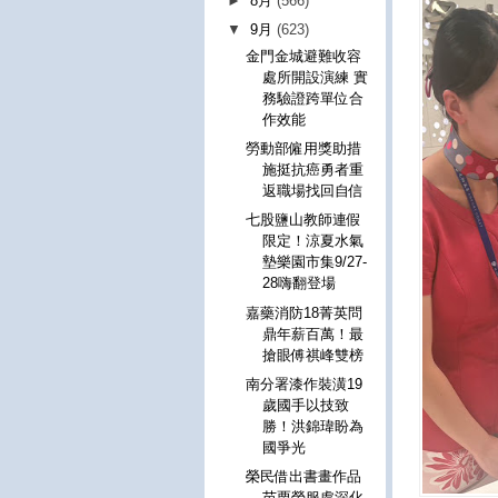
►
8月
(566)
▼
9月
(623)
金門金城避難收容
處所開設演練 實
務驗證跨單位合
作效能
勞動部僱用獎助措
施挺抗癌勇者重
返職場找回自信
七股鹽山教師連假
限定！涼夏水氣
墊樂園市集9/27-
28嗨翻登場
嘉藥消防18菁英問
鼎年薪百萬！最
搶眼傅祺峰雙榜
南分署漆作裝潢19
歲國手以技致
勝！洪錦瑋盼為
國爭光
榮民借出書畫作品
苗栗榮服處深化